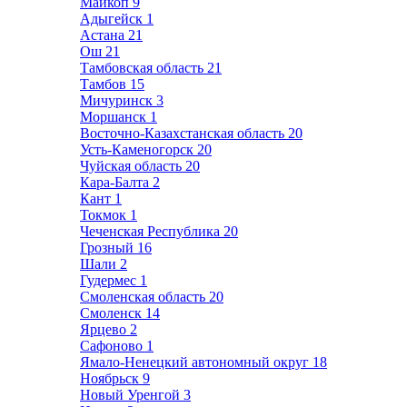
Майкоп
9
Адыгейск
1
Астана
21
Ош
21
Тамбовская область
21
Тамбов
15
Мичуринск
3
Моршанск
1
Восточно-Казахстанская область
20
Усть-Каменогорск
20
Чуйская область
20
Кара-Балта
2
Кант
1
Токмок
1
Чеченская Республика
20
Грозный
16
Шали
2
Гудермес
1
Смоленская область
20
Смоленск
14
Ярцево
2
Сафоново
1
Ямало-Ненецкий автономный округ
18
Ноябрьск
9
Новый Уренгой
3