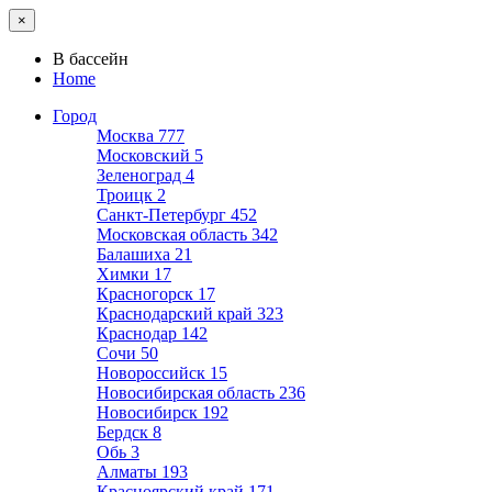
×
В бассейн
Home
Город
Москва
777
Московский
5
Зеленоград
4
Троицк
2
Санкт-Петербург
452
Московская область
342
Балашиха
21
Химки
17
Красногорск
17
Краснодарский край
323
Краснодар
142
Сочи
50
Новороссийск
15
Новосибирская область
236
Новосибирск
192
Бердск
8
Обь
3
Алматы
193
Красноярский край
171