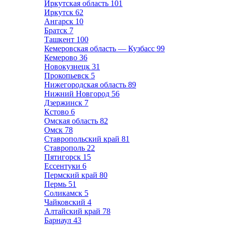
Иркутская область
101
Иркутск
62
Ангарск
10
Братск
7
Ташкент
100
Кемеровская область — Кузбасс
99
Кемерово
36
Новокузнецк
31
Прокопьевск
5
Нижегородская область
89
Нижний Новгород
56
Дзержинск
7
Кстово
6
Омская область
82
Омск
78
Ставропольский край
81
Ставрополь
22
Пятигорск
15
Ессентуки
6
Пермский край
80
Пермь
51
Соликамск
5
Чайковский
4
Алтайский край
78
Барнаул
43