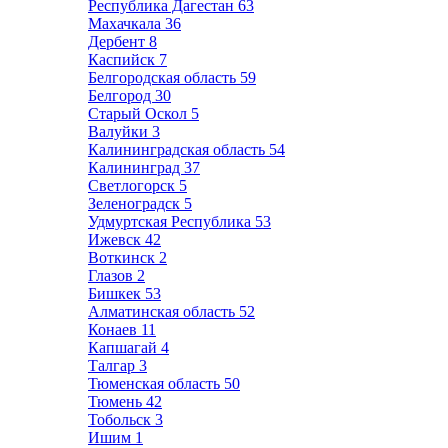
Республика Дагестан
63
Махачкала
36
Дербент
8
Каспийск
7
Белгородская область
59
Белгород
30
Старый Оскол
5
Валуйки
3
Калининградская область
54
Калининград
37
Светлогорск
5
Зеленоградск
5
Удмуртская Республика
53
Ижевск
42
Воткинск
2
Глазов
2
Бишкек
53
Алматинская область
52
Конаев
11
Капшагай
4
Талгар
3
Тюменская область
50
Тюмень
42
Тобольск
3
Ишим
1