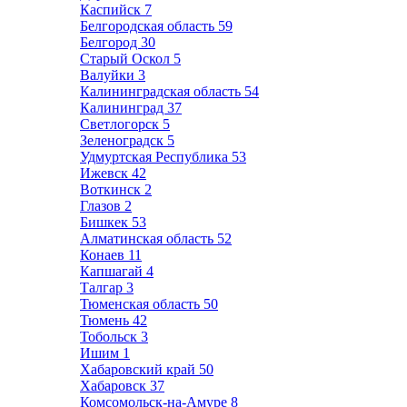
Каспийск
7
Белгородская область
59
Белгород
30
Старый Оскол
5
Валуйки
3
Калининградская область
54
Калининград
37
Светлогорск
5
Зеленоградск
5
Удмуртская Республика
53
Ижевск
42
Воткинск
2
Глазов
2
Бишкек
53
Алматинская область
52
Конаев
11
Капшагай
4
Талгар
3
Тюменская область
50
Тюмень
42
Тобольск
3
Ишим
1
Хабаровский край
50
Хабаровск
37
Комсомольск-на-Амуре
8