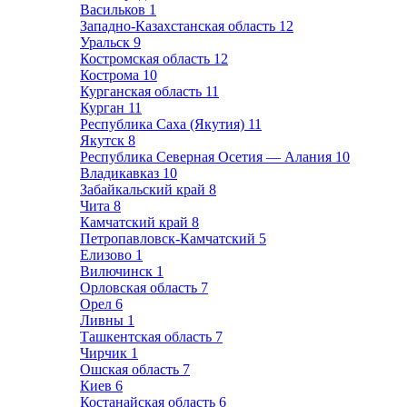
Васильков
1
Западно-Казахстанская область
12
Уральск
9
Костромская область
12
Кострома
10
Курганская область
11
Курган
11
Республика Саха (Якутия)
11
Якутск
8
Республика Северная Осетия — Алания
10
Владикавказ
10
Забайкальский край
8
Чита
8
Камчатский край
8
Петропавловск-Камчатский
5
Елизово
1
Вилючинск
1
Орловская область
7
Орел
6
Ливны
1
Ташкентская область
7
Чирчик
1
Ошская область
7
Киев
6
Костанайская область
6