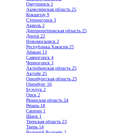
Омутнинск
1
Акмолинская область
25
Кокшетау
9
Степногорск
3
Акколь
2
Днепропетровская область
25
Днепр
22
Новомосковск
2
Республика Хакасия
25
Абакан
13
Саяногорск
4
Черногорск
3
Актюбинская область
25
Актобе
25
Оренбургская область
25
Оренбург
16
Бузулук
2
Орск
2
Рязанская область
24
Рязань
18
Скопин
1
Шацк
1
Тверская область
23
Тверь
14
Вышний Волочёк
2