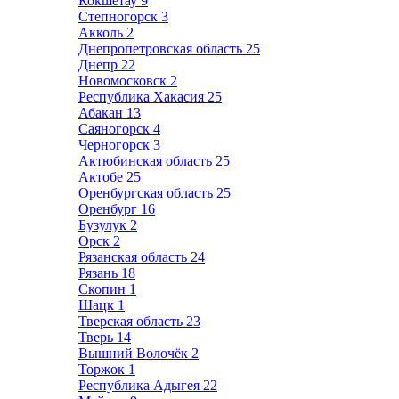
Кокшетау
9
Степногорск
3
Акколь
2
Днепропетровская область
25
Днепр
22
Новомосковск
2
Республика Хакасия
25
Абакан
13
Саяногорск
4
Черногорск
3
Актюбинская область
25
Актобе
25
Оренбургская область
25
Оренбург
16
Бузулук
2
Орск
2
Рязанская область
24
Рязань
18
Скопин
1
Шацк
1
Тверская область
23
Тверь
14
Вышний Волочёк
2
Торжок
1
Республика Адыгея
22