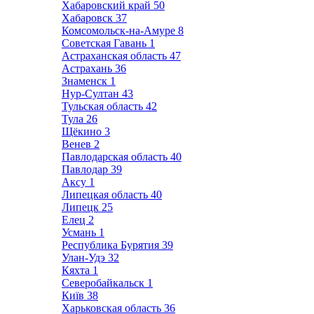
Хабаровский край
50
Хабаровск
37
Комсомольск-на-Амуре
8
Советская Гавань
1
Астраханская область
47
Астрахань
36
Знаменск
1
Нур-Султан
43
Тульская область
42
Тула
26
Щёкино
3
Венев
2
Павлодарская область
40
Павлодар
39
Аксу
1
Липецкая область
40
Липецк
25
Елец
2
Усмань
1
Республика Бурятия
39
Улан-Удэ
32
Кяхта
1
Северобайкальск
1
Київ
38
Харьковская область
36