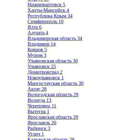
Нижневартовск
5
Ханты-Мансийск
4
Республика Крым
34
Симферополь
10
Ялта
6
Алушта
4
Владимирская область
34
Владимир
14
Ковров
5
Муром
3
Ульяновская область
30
Ульяновск
25
Димитровград
2
Новоульяновск
1
Мангистауская область
30
Актау
28
Вологодская область
29
Вологда
13
Череповец
11
Вытегра
1
Ярославская область
29
Ярославль
20
Рыбинск
3
Углич
1
Калужская область
28