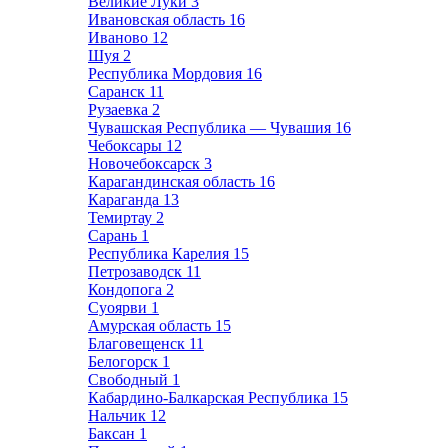
Великие Луки
3
Ивановская область
16
Иваново
12
Шуя
2
Республика Мордовия
16
Саранск
11
Рузаевка
2
Чувашская Республика — Чувашия
16
Чебоксары
12
Новочебоксарск
3
Карагандинская область
16
Караганда
13
Темиртау
2
Сарань
1
Республика Карелия
15
Петрозаводск
11
Кондопога
2
Суоярви
1
Амурская область
15
Благовещенск
11
Белогорск
1
Свободный
1
Кабардино-Балкарская Республика
15
Нальчик
12
Баксан
1