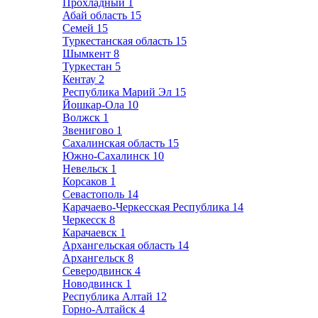
Прохладный
1
Абай область
15
Семей
15
Туркестанская область
15
Шымкент
8
Туркестан
5
Кентау
2
Республика Марий Эл
15
Йошкар-Ола
10
Волжск
1
Звенигово
1
Сахалинская область
15
Южно-Сахалинск
10
Невельск
1
Корсаков
1
Севастополь
14
Карачаево-Черкесская Республика
14
Черкесск
8
Карачаевск
1
Архангельская область
14
Архангельск
8
Северодвинск
4
Новодвинск
1
Республика Алтай
12
Горно-Алтайск
4