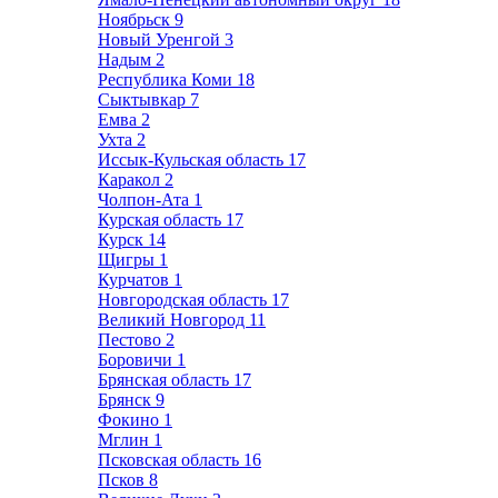
Ноябрьск
9
Новый Уренгой
3
Надым
2
Республика Коми
18
Сыктывкар
7
Емва
2
Ухта
2
Иссык-Кульская область
17
Каракол
2
Чолпон-Ата
1
Курская область
17
Курск
14
Щигры
1
Курчатов
1
Новгородская область
17
Великий Новгород
11
Пестово
2
Боровичи
1
Брянская область
17
Брянск
9
Фокино
1
Мглин
1
Псковская область
16
Псков
8