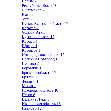
Надым
2
Республика Коми
18
Сыктывкар
7
Емва
2
Ухта
2
Иссык-Кульская область
17
Каракол
2
Чолпон-Ата
1
Курская область
17
Курск
14
Щигры
1
Курчатов
1
Новгородская область
17
Великий Новгород
11
Пестово
2
Боровичи
1
Брянская область
17
Брянск
9
Фокино
1
Мглин
1
Псковская область
16
Псков
8
Великие Луки
3
Ивановская область
16
Иваново
12