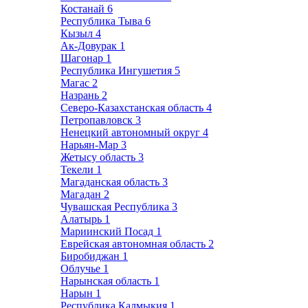
Костанай
6
Республика Тыва
6
Кызыл
4
Ак-Довурак
1
Шагонар
1
Республика Ингушетия
5
Магас
2
Назрань
2
Северо-Казахстанская область
4
Петропавловск
3
Ненецкий автономный округ
4
Нарьян-Мар
3
Жетысу область
3
Текели
1
Магаданская область
3
Магадан
2
Чувашская Республика
3
Алатырь
1
Мариинский Посад
1
Еврейская автономная область
2
Биробиджан
1
Облучье
1
Нарынская область
1
Нарын
1
Республика Калмыкия
1