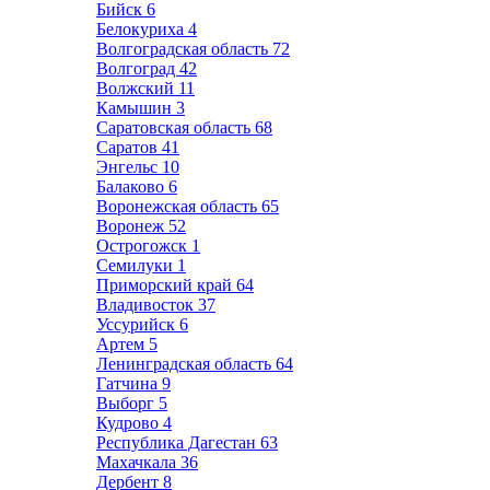
Бийск
6
Белокуриха
4
Волгоградская область
72
Волгоград
42
Волжский
11
Камышин
3
Саратовская область
68
Саратов
41
Энгельс
10
Балаково
6
Воронежская область
65
Воронеж
52
Острогожск
1
Семилуки
1
Приморский край
64
Владивосток
37
Уссурийск
6
Артем
5
Ленинградская область
64
Гатчина
9
Выборг
5
Кудрово
4
Республика Дагестан
63
Махачкала
36
Дербент
8