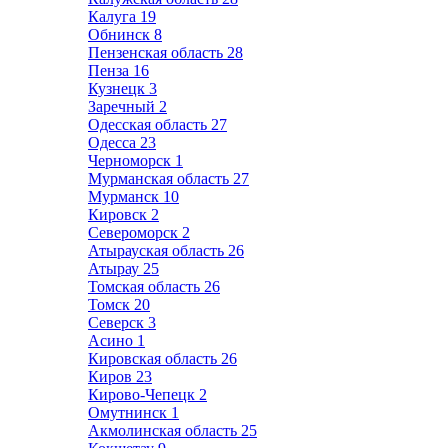
Калуга
19
Обнинск
8
Пензенская область
28
Пенза
16
Кузнецк
3
Заречный
2
Одесская область
27
Одесса
23
Черноморск
1
Мурманская область
27
Мурманск
10
Кировск
2
Североморск
2
Атырауская область
26
Атырау
25
Томская область
26
Томск
20
Северск
3
Асино
1
Кировская область
26
Киров
23
Кирово-Чепецк
2
Омутнинск
1
Акмолинская область
25