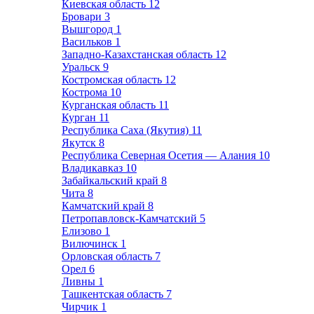
Киевская область
12
Бровари
3
Вышгород
1
Васильков
1
Западно-Казахстанская область
12
Уральск
9
Костромская область
12
Кострома
10
Курганская область
11
Курган
11
Республика Саха (Якутия)
11
Якутск
8
Республика Северная Осетия — Алания
10
Владикавказ
10
Забайкальский край
8
Чита
8
Камчатский край
8
Петропавловск-Камчатский
5
Елизово
1
Вилючинск
1
Орловская область
7
Орел
6
Ливны
1
Ташкентская область
7
Чирчик
1