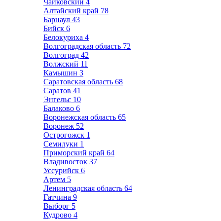
Чайковский
4
Алтайский край
78
Барнаул
43
Бийск
6
Белокуриха
4
Волгоградская область
72
Волгоград
42
Волжский
11
Камышин
3
Саратовская область
68
Саратов
41
Энгельс
10
Балаково
6
Воронежская область
65
Воронеж
52
Острогожск
1
Семилуки
1
Приморский край
64
Владивосток
37
Уссурийск
6
Артем
5
Ленинградская область
64
Гатчина
9
Выборг
5
Кудрово
4