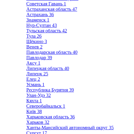
Советская Гавань
1
Астраханская область
47
Астрахань
36
Знаменск
1
Нур-Султан
43
Тульская область
42
Тула
26
Щёкино
3
Венев
2
Павлодарская область
40
Павлодар
39
Аксу
1
Липецкая область
40
Липецк
25
Елец
2
Усмань
1
Республика Бурятия
39
Улан-Удэ
32
Кяхта
1
Северобайкальск
1
Київ
38
Харьковская область
36
Харьков
32
Ханты-Мансийский автономный округ
35
Сургут
17