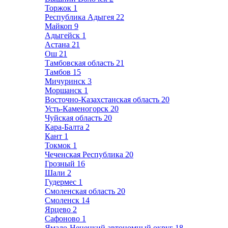
Торжок
1
Республика Адыгея
22
Майкоп
9
Адыгейск
1
Астана
21
Ош
21
Тамбовская область
21
Тамбов
15
Мичуринск
3
Моршанск
1
Восточно-Казахстанская область
20
Усть-Каменогорск
20
Чуйская область
20
Кара-Балта
2
Кант
1
Токмок
1
Чеченская Республика
20
Грозный
16
Шали
2
Гудермес
1
Смоленская область
20
Смоленск
14
Ярцево
2
Сафоново
1
Ямало-Ненецкий автономный округ
18