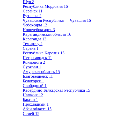
Шуя
2
Республика Мордовия
16
Саранск
11
Рузаевка
2
Чувашская Республика — Чувашия
16
Чебоксары
12
Новочебоксарск
3
Карагандинская область
16
Караганда
13
Темиртау
2
Сарань
1
Республика Карелия
15
Петрозаводск
11
Кондопога
2
Суоярви
1
Амурская область
15
Благовещенск
11
Белогорск
1
Свободный
1
Кабардино-Балкарская Республика
15
Нальчик
12
Баксан
1
Прохладный
1
Абай область
15
Семей
15