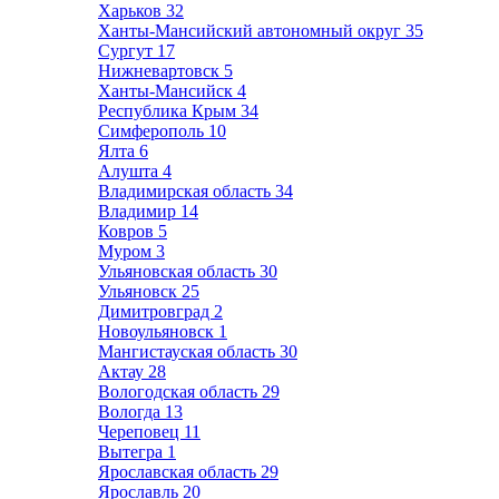
Харьков
32
Ханты-Мансийский автономный округ
35
Сургут
17
Нижневартовск
5
Ханты-Мансийск
4
Республика Крым
34
Симферополь
10
Ялта
6
Алушта
4
Владимирская область
34
Владимир
14
Ковров
5
Муром
3
Ульяновская область
30
Ульяновск
25
Димитровград
2
Новоульяновск
1
Мангистауская область
30
Актау
28
Вологодская область
29
Вологда
13
Череповец
11
Вытегра
1
Ярославская область
29
Ярославль
20