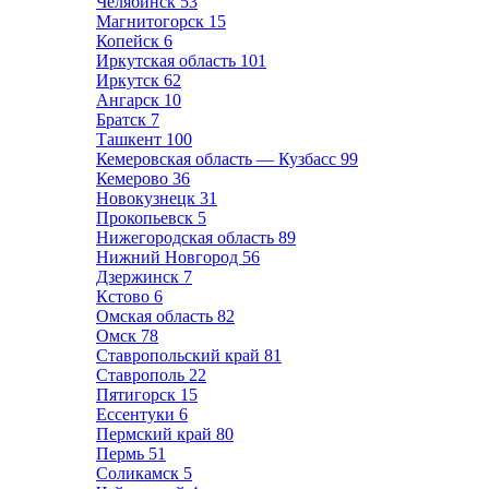
Челябинск
53
Магнитогорск
15
Копейск
6
Иркутская область
101
Иркутск
62
Ангарск
10
Братск
7
Ташкент
100
Кемеровская область — Кузбасс
99
Кемерово
36
Новокузнецк
31
Прокопьевск
5
Нижегородская область
89
Нижний Новгород
56
Дзержинск
7
Кстово
6
Омская область
82
Омск
78
Ставропольский край
81
Ставрополь
22
Пятигорск
15
Ессентуки
6
Пермский край
80
Пермь
51
Соликамск
5