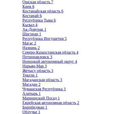
Ошская область
7
Киев
6
Костанайская область
6
Костанай
6
Республика Тыва
6
Кызыл
4
Ак-Довурак
1
Шагонар
1
Республика Ингушетия
5
Магас
2
Назрань
2
Северо-Казахстанская область
4
Петропавловск
3
Ненецкий автономный округ
4
Нарьян-Мар
3
Жетысу область
3
Текели
1
Магаданская область
3
Магадан
2
Чувашская Республика
3
Алатырь
1
Мариинский Посад
1
Еврейская автономная область
2
Биробиджан
1
Облучье
1