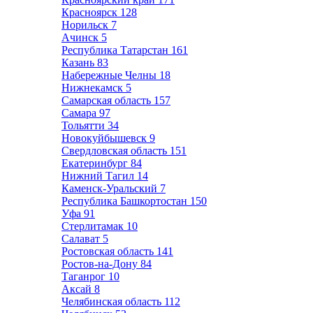
Красноярск
128
Норильск
7
Ачинск
5
Республика Татарстан
161
Казань
83
Набережные Челны
18
Нижнекамск
5
Самарская область
157
Самара
97
Тольятти
34
Новокуйбышевск
9
Свердловская область
151
Екатеринбург
84
Нижний Тагил
14
Каменск-Уральский
7
Республика Башкортостан
150
Уфа
91
Стерлитамак
10
Салават
5
Ростовская область
141
Ростов-на-Дону
84
Таганрог
10
Аксай
8
Челябинская область
112