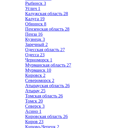
Рыбинск
3
Углич
1
Калужская область
28
Калуга
19
Обнинск
8
Пензенская область
28
Пенза
16
Кузнецк
3
Заречный
2
Одесская область
27
Одесса
23
Черноморск
1
Мурманская область
27
Мурманск
10
Кировск
2
Североморск
2
Атырауская область
26
Атырау
25
Томская область
26
Томск
20
Северск
3
Асино
1
Кировская область
26
Киров
23
Кирово-Чепецк
2