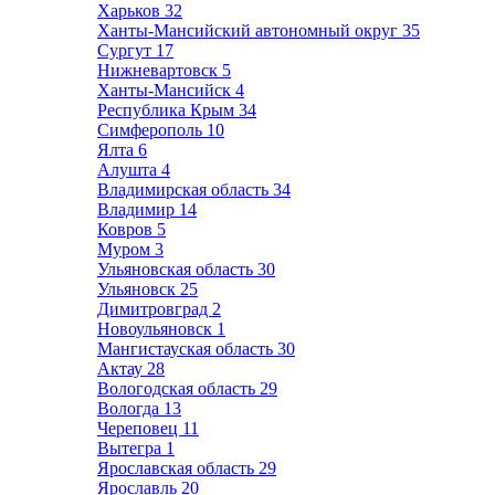
Харьков
32
Ханты-Мансийский автономный округ
35
Сургут
17
Нижневартовск
5
Ханты-Мансийск
4
Республика Крым
34
Симферополь
10
Ялта
6
Алушта
4
Владимирская область
34
Владимир
14
Ковров
5
Муром
3
Ульяновская область
30
Ульяновск
25
Димитровград
2
Новоульяновск
1
Мангистауская область
30
Актау
28
Вологодская область
29
Вологда
13
Череповец
11
Вытегра
1
Ярославская область
29
Ярославль
20