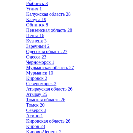
Рыбинск
3
Углич
1
Калужская область
28
Калуга
19
Обнинск
8
Пензенская область
28
Пенза
16
Кузнецк
3
Заречный
2
Одесская область
27
Одесса
23
Черноморск
1
Мурманская область
27
Мурманск
10
Кировск
2
Североморск
2
Атырауская область
26
Атырау
25
Томская область
26
Томск
20
Северск
3
Асино
1
Кировская область
26
Киров
23
Кирово-Чепецк
2