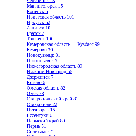
Челябинск
53
Магнитогорск
15
Копейск
6
Иркутская область
101
Иркутск
62
Ангарск
10
Братск
7
Ташкент
100
Кемеровская область — Кузбасс
99
Кемерово
36
Новокузнецк
31
Прокопьевск
5
Нижегородская область
89
Нижний Новгород
56
Дзержинск
7
Кстово
6
Омская область
82
Омск
78
Ставропольский край
81
Ставрополь
22
Пятигорск
15
Ессентуки
6
Пермский край
80
Пермь
51
Соликамск
5