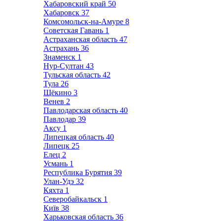
Хабаровский край
50
Хабаровск
37
Комсомольск-на-Амуре
8
Советская Гавань
1
Астраханская область
47
Астрахань
36
Знаменск
1
Нур-Султан
43
Тульская область
42
Тула
26
Щёкино
3
Венев
2
Павлодарская область
40
Павлодар
39
Аксу
1
Липецкая область
40
Липецк
25
Елец
2
Усмань
1
Республика Бурятия
39
Улан-Удэ
32
Кяхта
1
Северобайкальск
1
Київ
38
Харьковская область
36