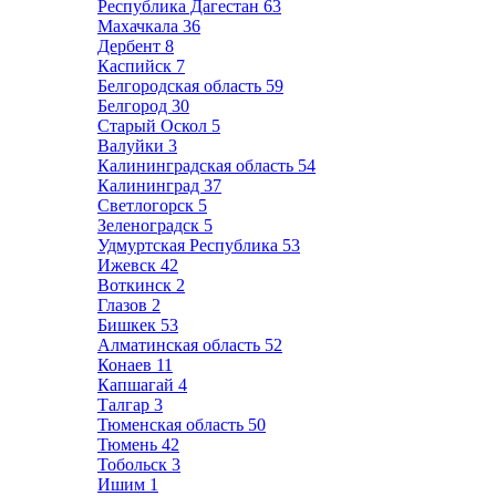
Республика Дагестан
63
Махачкала
36
Дербент
8
Каспийск
7
Белгородская область
59
Белгород
30
Старый Оскол
5
Валуйки
3
Калининградская область
54
Калининград
37
Светлогорск
5
Зеленоградск
5
Удмуртская Республика
53
Ижевск
42
Воткинск
2
Глазов
2
Бишкек
53
Алматинская область
52
Конаев
11
Капшагай
4
Талгар
3
Тюменская область
50
Тюмень
42
Тобольск
3
Ишим
1