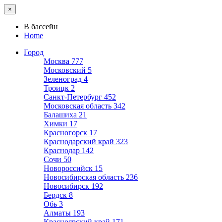
×
В бассейн
Home
Город
Москва
777
Московский
5
Зеленоград
4
Троицк
2
Санкт-Петербург
452
Московская область
342
Балашиха
21
Химки
17
Красногорск
17
Краснодарский край
323
Краснодар
142
Сочи
50
Новороссийск
15
Новосибирская область
236
Новосибирск
192
Бердск
8
Обь
3
Алматы
193
Красноярский край
171