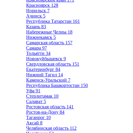
Красноярск
128
Норильск
7
Ачинск
5
Республика Татарстан
161
Казань
83
Набережные Челны
18
Нижнекамск
5
Самарская область
157
Самара
97
Тольятти
34
Новокуйбышевск
9
Свердловская область
151
Екатеринбург
84
Нижний Тагил
14
Каменск-Уральский
7
Республика Башкортостан
150
Уфа
91
Стерлитамак
10
Салават
5
Ростовская область
141
Ростов-на-Дону
84
Таганрог
10
Аксай
8
Челябинская область
112