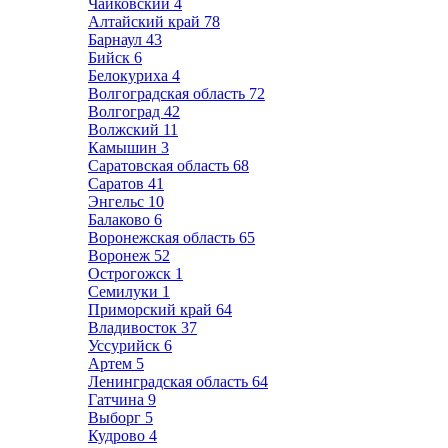
Чайковский
4
Алтайский край
78
Барнаул
43
Бийск
6
Белокуриха
4
Волгоградская область
72
Волгоград
42
Волжский
11
Камышин
3
Саратовская область
68
Саратов
41
Энгельс
10
Балаково
6
Воронежская область
65
Воронеж
52
Острогожск
1
Семилуки
1
Приморский край
64
Владивосток
37
Уссурийск
6
Артем
5
Ленинградская область
64
Гатчина
9
Выборг
5
Кудрово
4