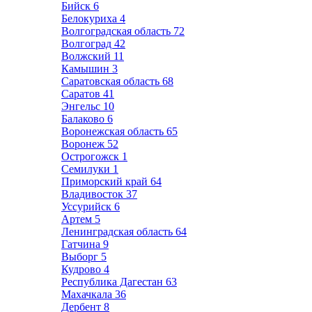
Бийск
6
Белокуриха
4
Волгоградская область
72
Волгоград
42
Волжский
11
Камышин
3
Саратовская область
68
Саратов
41
Энгельс
10
Балаково
6
Воронежская область
65
Воронеж
52
Острогожск
1
Семилуки
1
Приморский край
64
Владивосток
37
Уссурийск
6
Артем
5
Ленинградская область
64
Гатчина
9
Выборг
5
Кудрово
4
Республика Дагестан
63
Махачкала
36
Дербент
8