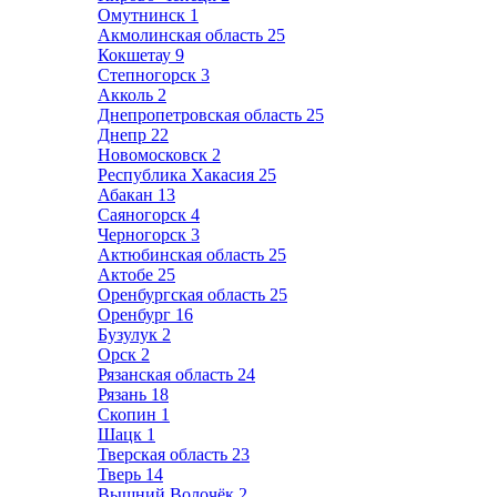
Омутнинск
1
Акмолинская область
25
Кокшетау
9
Степногорск
3
Акколь
2
Днепропетровская область
25
Днепр
22
Новомосковск
2
Республика Хакасия
25
Абакан
13
Саяногорск
4
Черногорск
3
Актюбинская область
25
Актобе
25
Оренбургская область
25
Оренбург
16
Бузулук
2
Орск
2
Рязанская область
24
Рязань
18
Скопин
1
Шацк
1
Тверская область
23
Тверь
14
Вышний Волочёк
2