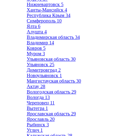
Нижневартовск
5
Ханты-Мансийск
4
Республика Крым
34
Симферополь
10
Ялта
6
Алушта
4
Владимирская область
34
Владимир
14
Ковров
5
Муром
3
Ульяновская область
30
Ульяновск
25
Димитровград
2
Новоульяновск
1
Мангистауская область
30
Актау
28
Вологодская область
29
Вологда
13
Череповец
11
Вытегра
1
Ярославская область
29
Ярославль
20
Рыбинск
3
Углич
1
Калужская область
28