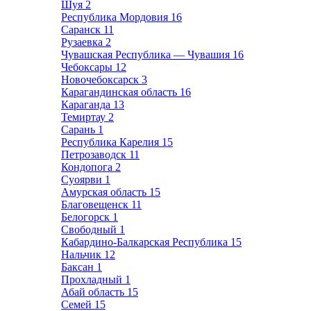
Шуя
2
Республика Мордовия
16
Саранск
11
Рузаевка
2
Чувашская Республика — Чувашия
16
Чебоксары
12
Новочебоксарск
3
Карагандинская область
16
Караганда
13
Темиртау
2
Сарань
1
Республика Карелия
15
Петрозаводск
11
Кондопога
2
Суоярви
1
Амурская область
15
Благовещенск
11
Белогорск
1
Свободный
1
Кабардино-Балкарская Республика
15
Нальчик
12
Баксан
1
Прохладный
1
Абай область
15
Семей
15