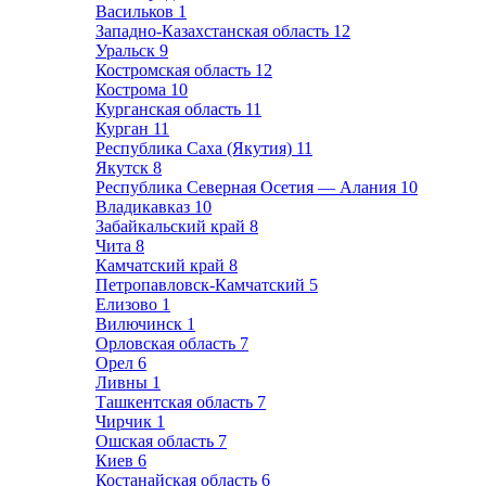
Васильков
1
Западно-Казахстанская область
12
Уральск
9
Костромская область
12
Кострома
10
Курганская область
11
Курган
11
Республика Саха (Якутия)
11
Якутск
8
Республика Северная Осетия — Алания
10
Владикавказ
10
Забайкальский край
8
Чита
8
Камчатский край
8
Петропавловск-Камчатский
5
Елизово
1
Вилючинск
1
Орловская область
7
Орел
6
Ливны
1
Ташкентская область
7
Чирчик
1
Ошская область
7
Киев
6
Костанайская область
6