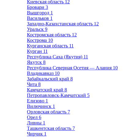
Киевская область
12
Бровари
3
Вышгород
1
Васильков
1
Западно-Казахстанская область
12
Уральск
9
Костромская область
12
Кострома
10
Курганская область
11
Курган
11
Республика Саха (Якутия)
11
Якутск
8
Республика Северная Осетия — Алания
10
Владикавказ
10
Забайкальский край
8
Чита
8
Камчатский край
8
Петропавловск-Камчатский
5
Елизово
1
Вилючинск
1
Орловская область
7
Орел
6
Ливны
1
Ташкентская область
7
Чирчик
1