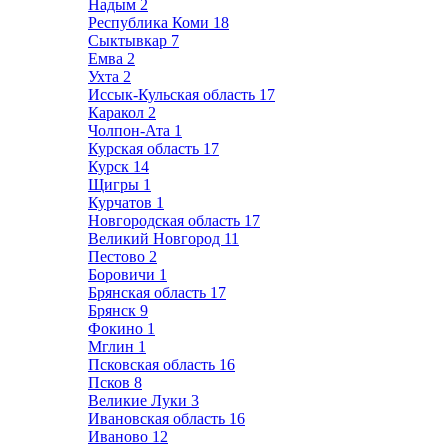
Надым
2
Республика Коми
18
Сыктывкар
7
Емва
2
Ухта
2
Иссык-Кульская область
17
Каракол
2
Чолпон-Ата
1
Курская область
17
Курск
14
Щигры
1
Курчатов
1
Новгородская область
17
Великий Новгород
11
Пестово
2
Боровичи
1
Брянская область
17
Брянск
9
Фокино
1
Мглин
1
Псковская область
16
Псков
8
Великие Луки
3
Ивановская область
16
Иваново
12