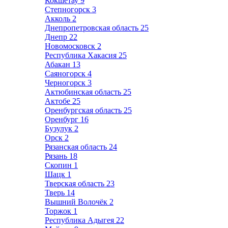
Кокшетау
9
Степногорск
3
Акколь
2
Днепропетровская область
25
Днепр
22
Новомосковск
2
Республика Хакасия
25
Абакан
13
Саяногорск
4
Черногорск
3
Актюбинская область
25
Актобе
25
Оренбургская область
25
Оренбург
16
Бузулук
2
Орск
2
Рязанская область
24
Рязань
18
Скопин
1
Шацк
1
Тверская область
23
Тверь
14
Вышний Волочёк
2
Торжок
1
Республика Адыгея
22