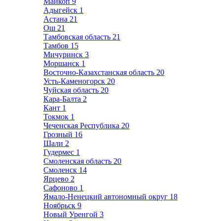
Майкоп
9
Адыгейск
1
Астана
21
Ош
21
Тамбовская область
21
Тамбов
15
Мичуринск
3
Моршанск
1
Восточно-Казахстанская область
20
Усть-Каменогорск
20
Чуйская область
20
Кара-Балта
2
Кант
1
Токмок
1
Чеченская Республика
20
Грозный
16
Шали
2
Гудермес
1
Смоленская область
20
Смоленск
14
Ярцево
2
Сафоново
1
Ямало-Ненецкий автономный округ
18
Ноябрьск
9
Новый Уренгой
3