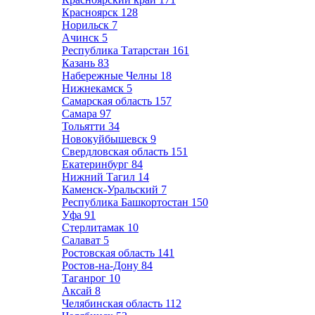
Красноярск
128
Норильск
7
Ачинск
5
Республика Татарстан
161
Казань
83
Набережные Челны
18
Нижнекамск
5
Самарская область
157
Самара
97
Тольятти
34
Новокуйбышевск
9
Свердловская область
151
Екатеринбург
84
Нижний Тагил
14
Каменск-Уральский
7
Республика Башкортостан
150
Уфа
91
Стерлитамак
10
Салават
5
Ростовская область
141
Ростов-на-Дону
84
Таганрог
10
Аксай
8
Челябинская область
112