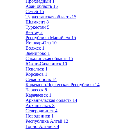
Прохладный
1
Абай область
15
Семей
15
Туркестанская область
15
Шымкент
8
Туркестан
5
Кентау
2
Республика Марий Эл
15
Йошкар-Ола
10
Волжск
1
Звенигово
1
Сахалинская область
15
Южно-Сахалинск
10
Невельск
1
Корсаков
1
Севастополь
14
Карачаево-Черкесская Республика
14
Черкесск
8
Карачаевск
1
Архангельская область
14
Архангельск
8
Северодвинск
4
Новодвинск
1
Республика Алтай
12
Горно-Алтайск
4