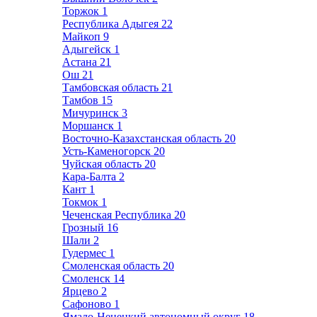
Торжок
1
Республика Адыгея
22
Майкоп
9
Адыгейск
1
Астана
21
Ош
21
Тамбовская область
21
Тамбов
15
Мичуринск
3
Моршанск
1
Восточно-Казахстанская область
20
Усть-Каменогорск
20
Чуйская область
20
Кара-Балта
2
Кант
1
Токмок
1
Чеченская Республика
20
Грозный
16
Шали
2
Гудермес
1
Смоленская область
20
Смоленск
14
Ярцево
2
Сафоново
1
Ямало-Ненецкий автономный округ
18