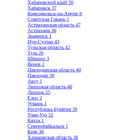
Хабаровский край
50
Хабаровск
37
Комсомольск-на-Амуре
8
Советская Гавань
1
Астраханская область
47
Астрахань
36
Знаменск
1
Нур-Султан
43
Тульская область
42
Тула
26
Щёкино
3
Венев
2
Павлодарская область
40
Павлодар
39
Аксу
1
Липецкая область
40
Липецк
25
Елец
2
Усмань
1
Республика Бурятия
39
Улан-Удэ
32
Кяхта
1
Северобайкальск
1
Київ
38
Харьковская область
36