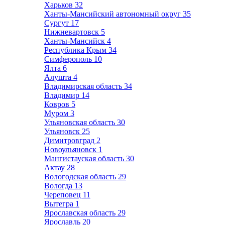
Харьков
32
Ханты-Мансийский автономный округ
35
Сургут
17
Нижневартовск
5
Ханты-Мансийск
4
Республика Крым
34
Симферополь
10
Ялта
6
Алушта
4
Владимирская область
34
Владимир
14
Ковров
5
Муром
3
Ульяновская область
30
Ульяновск
25
Димитровград
2
Новоульяновск
1
Мангистауская область
30
Актау
28
Вологодская область
29
Вологда
13
Череповец
11
Вытегра
1
Ярославская область
29
Ярославль
20