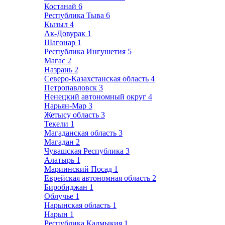
Костанай
6
Республика Тыва
6
Кызыл
4
Ак-Довурак
1
Шагонар
1
Республика Ингушетия
5
Магас
2
Назрань
2
Северо-Казахстанская область
4
Петропавловск
3
Ненецкий автономный округ
4
Нарьян-Мар
3
Жетысу область
3
Текели
1
Магаданская область
3
Магадан
2
Чувашская Республика
3
Алатырь
1
Мариинский Посад
1
Еврейская автономная область
2
Биробиджан
1
Облучье
1
Нарынская область
1
Нарын
1
Республика Калмыкия
1