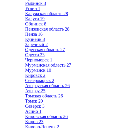
Рыбинск
3
Углич
1
Калужская область
28
Калуга
19
Обнинск
8
Пензенская область
28
Пенза
16
Кузнецк
3
Заречный
2
Одесская область
27
Одесса
23
Черноморск
1
Мурманская область
27
Мурманск
10
Кировск
2
Североморск
2
Атырауская область
26
Атырау
25
Томская область
26
Томск
20
Северск
3
Асино
1
Кировская область
26
Киров
23
Кирово-Чепецк
2