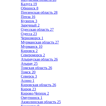
Калуга
19
Обнинск
8
Пензенская область
28
Пенза
16
Кузнецк
3
Заречный
2
Одесская область
27
Одесса
23
Черноморск
1
Мурманская область
27
Мурманск
10
Кировск
2
Североморск
2
Атырауская область
26
Атырау
25
Томская область
26
Томск
20
Северск
3
Асино
1
Кировская область
26
Киров
23
Кирово-Чепецк
2
Омутнинск
1
Акмолинская область
25