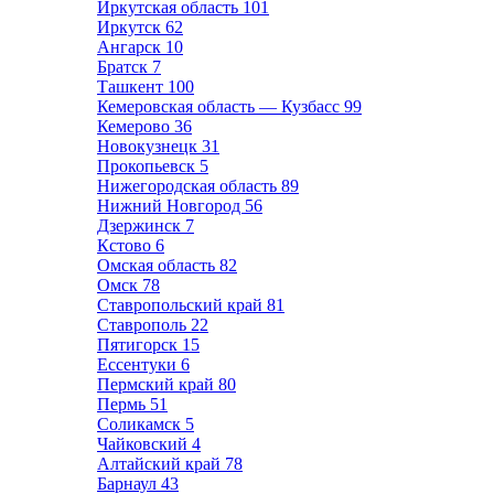
Иркутская область
101
Иркутск
62
Ангарск
10
Братск
7
Ташкент
100
Кемеровская область — Кузбасс
99
Кемерово
36
Новокузнецк
31
Прокопьевск
5
Нижегородская область
89
Нижний Новгород
56
Дзержинск
7
Кстово
6
Омская область
82
Омск
78
Ставропольский край
81
Ставрополь
22
Пятигорск
15
Ессентуки
6
Пермский край
80
Пермь
51
Соликамск
5
Чайковский
4
Алтайский край
78
Барнаул
43