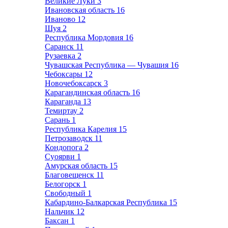
Великие Луки
3
Ивановская область
16
Иваново
12
Шуя
2
Республика Мордовия
16
Саранск
11
Рузаевка
2
Чувашская Республика — Чувашия
16
Чебоксары
12
Новочебоксарск
3
Карагандинская область
16
Караганда
13
Темиртау
2
Сарань
1
Республика Карелия
15
Петрозаводск
11
Кондопога
2
Суоярви
1
Амурская область
15
Благовещенск
11
Белогорск
1
Свободный
1
Кабардино-Балкарская Республика
15
Нальчик
12
Баксан
1