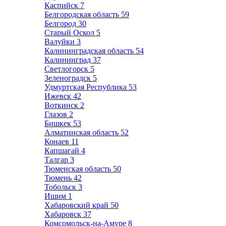
Каспийск
7
Белгородская область
59
Белгород
30
Старый Оскол
5
Валуйки
3
Калининградская область
54
Калининград
37
Светлогорск
5
Зеленоградск
5
Удмуртская Республика
53
Ижевск
42
Воткинск
2
Глазов
2
Бишкек
53
Алматинская область
52
Конаев
11
Капшагай
4
Талгар
3
Тюменская область
50
Тюмень
42
Тобольск
3
Ишим
1
Хабаровский край
50
Хабаровск
37
Комсомольск-на-Амуре
8