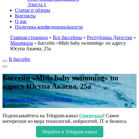
Элиста
1
Статьи и обзоры
Контакты
О нас
Политика конфиденциальности
Главная страница
»
Все бассейны
»
Республика Дагестан
»
Махачкала
»
Бассейн «Mido baby swimming» по адресу
Юсупа Акаева, 25а
В бассейн
Бассейн «Mido baby swimming» по
адресу Юсупа Акаева, 25а
Махачкала
Республика Дагестан
В избранное
Подписывайтесь на Telegram-канал
Генережка
! Самое
интересное из мира технологий, нейросетей, IT и бизнеса.
Перейти в Telegram канал