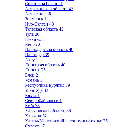
Советская Гавань
1
Астраханская область
47
Астрахань
36
Знаменск
1
Нур-Султан
43
Тульская область
42
Тула
26
Щёкино
3
Венев
2
Павлодарская область
40
Павлодар
39
Аксу
1
Липецкая область
40
Липецк
25
Елец
2
Усмань
1
Республика Бурятия
39
Улан-Удэ
32
Кяхта
1
Северобайкальск
1
Київ
38
Харьковская область
36
Харьков
32
Ханты-Мансийский автономный округ
35
Сургут
17