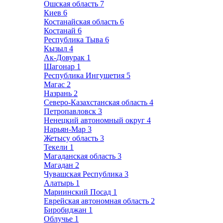
Ошская область
7
Киев
6
Костанайская область
6
Костанай
6
Республика Тыва
6
Кызыл
4
Ак-Довурак
1
Шагонар
1
Республика Ингушетия
5
Магас
2
Назрань
2
Северо-Казахстанская область
4
Петропавловск
3
Ненецкий автономный округ
4
Нарьян-Мар
3
Жетысу область
3
Текели
1
Магаданская область
3
Магадан
2
Чувашская Республика
3
Алатырь
1
Мариинский Посад
1
Еврейская автономная область
2
Биробиджан
1
Облучье
1