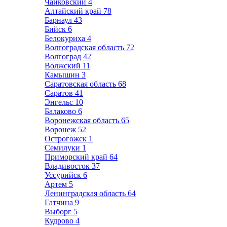
Чайковский
4
Алтайский край
78
Барнаул
43
Бийск
6
Белокуриха
4
Волгоградская область
72
Волгоград
42
Волжский
11
Камышин
3
Саратовская область
68
Саратов
41
Энгельс
10
Балаково
6
Воронежская область
65
Воронеж
52
Острогожск
1
Семилуки
1
Приморский край
64
Владивосток
37
Уссурийск
6
Артем
5
Ленинградская область
64
Гатчина
9
Выборг
5
Кудрово
4