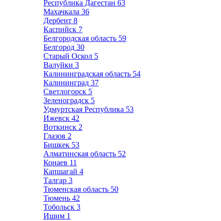
Республика Дагестан
63
Махачкала
36
Дербент
8
Каспийск
7
Белгородская область
59
Белгород
30
Старый Оскол
5
Валуйки
3
Калининградская область
54
Калининград
37
Светлогорск
5
Зеленоградск
5
Удмуртская Республика
53
Ижевск
42
Воткинск
2
Глазов
2
Бишкек
53
Алматинская область
52
Конаев
11
Капшагай
4
Талгар
3
Тюменская область
50
Тюмень
42
Тобольск
3
Ишим
1