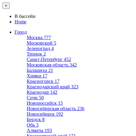
×
В бассейн
Home
Город
Москва
777
Московский
5
Зеленоград
4
Троицк
2
Санкт-Петербург
452
Московская область
342
Балашиха
21
Химки
17
Красногорск
17
Краснодарский край
323
Краснодар
142
Сочи
50
Новороссийск
15
Новосибирская область
236
Новосибирск
192
Бердск
8
Обь
3
Алматы
193
Красноярский край
171