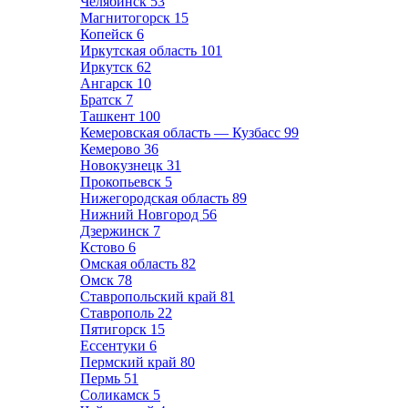
Челябинск
53
Магнитогорск
15
Копейск
6
Иркутская область
101
Иркутск
62
Ангарск
10
Братск
7
Ташкент
100
Кемеровская область — Кузбасс
99
Кемерово
36
Новокузнецк
31
Прокопьевск
5
Нижегородская область
89
Нижний Новгород
56
Дзержинск
7
Кстово
6
Омская область
82
Омск
78
Ставропольский край
81
Ставрополь
22
Пятигорск
15
Ессентуки
6
Пермский край
80
Пермь
51
Соликамск
5