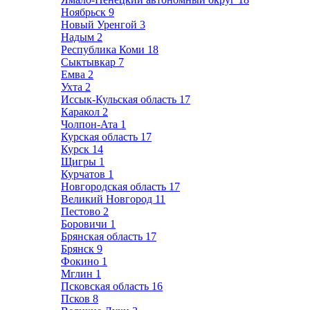
Ноябрьск
9
Новый Уренгой
3
Надым
2
Республика Коми
18
Сыктывкар
7
Емва
2
Ухта
2
Иссык-Кульская область
17
Каракол
2
Чолпон-Ата
1
Курская область
17
Курск
14
Щигры
1
Курчатов
1
Новгородская область
17
Великий Новгород
11
Пестово
2
Боровичи
1
Брянская область
17
Брянск
9
Фокино
1
Мглин
1
Псковская область
16
Псков
8