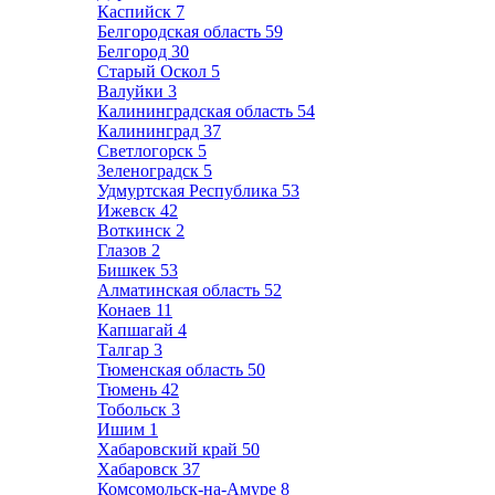
Каспийск
7
Белгородская область
59
Белгород
30
Старый Оскол
5
Валуйки
3
Калининградская область
54
Калининград
37
Светлогорск
5
Зеленоградск
5
Удмуртская Республика
53
Ижевск
42
Воткинск
2
Глазов
2
Бишкек
53
Алматинская область
52
Конаев
11
Капшагай
4
Талгар
3
Тюменская область
50
Тюмень
42
Тобольск
3
Ишим
1
Хабаровский край
50
Хабаровск
37
Комсомольск-на-Амуре
8