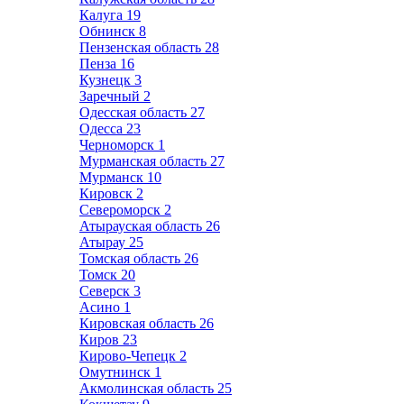
Калуга
19
Обнинск
8
Пензенская область
28
Пенза
16
Кузнецк
3
Заречный
2
Одесская область
27
Одесса
23
Черноморск
1
Мурманская область
27
Мурманск
10
Кировск
2
Североморск
2
Атырауская область
26
Атырау
25
Томская область
26
Томск
20
Северск
3
Асино
1
Кировская область
26
Киров
23
Кирово-Чепецк
2
Омутнинск
1
Акмолинская область
25