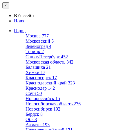
×
В бассейн
Home
Город
Москва
777
Московский
5
Зеленоград
4
Троицк
2
Санкт-Петербург
452
Московская область
342
Балашиха
21
Химки
17
Красногорск
17
Краснодарский край
323
Краснодар
142
Сочи
50
Новороссийск
15
Новосибирская область
236
Новосибирск
192
Бердск
8
Обь
3
Алматы
193
Красноярский край
171