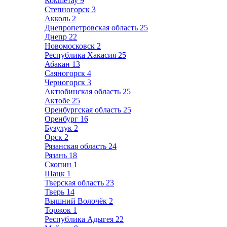
Кокшетау
9
Степногорск
3
Акколь
2
Днепропетровская область
25
Днепр
22
Новомосковск
2
Республика Хакасия
25
Абакан
13
Саяногорск
4
Черногорск
3
Актюбинская область
25
Актобе
25
Оренбургская область
25
Оренбург
16
Бузулук
2
Орск
2
Рязанская область
24
Рязань
18
Скопин
1
Шацк
1
Тверская область
23
Тверь
14
Вышний Волочёк
2
Торжок
1
Республика Адыгея
22