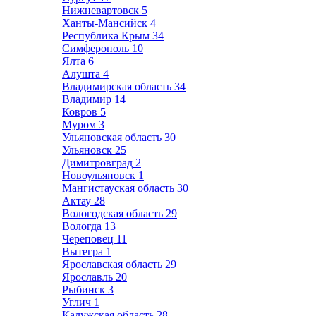
Нижневартовск
5
Ханты-Мансийск
4
Республика Крым
34
Симферополь
10
Ялта
6
Алушта
4
Владимирская область
34
Владимир
14
Ковров
5
Муром
3
Ульяновская область
30
Ульяновск
25
Димитровград
2
Новоульяновск
1
Мангистауская область
30
Актау
28
Вологодская область
29
Вологда
13
Череповец
11
Вытегра
1
Ярославская область
29
Ярославль
20
Рыбинск
3
Углич
1
Калужская область
28