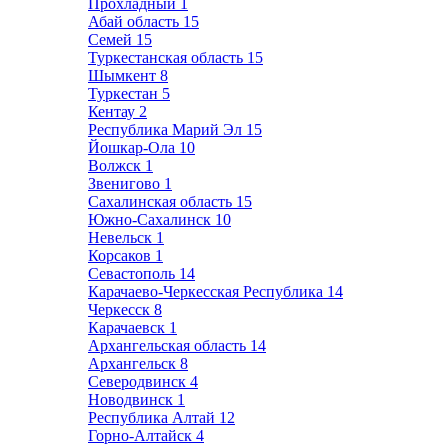
Прохладный
1
Абай область
15
Семей
15
Туркестанская область
15
Шымкент
8
Туркестан
5
Кентау
2
Республика Марий Эл
15
Йошкар-Ола
10
Волжск
1
Звенигово
1
Сахалинская область
15
Южно-Сахалинск
10
Невельск
1
Корсаков
1
Севастополь
14
Карачаево-Черкесская Республика
14
Черкесск
8
Карачаевск
1
Архангельская область
14
Архангельск
8
Северодвинск
4
Новодвинск
1
Республика Алтай
12
Горно-Алтайск
4