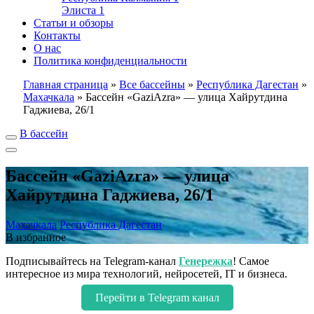
Элиста
1
Статьи и обзоры
Контакты
О нас
Политика конфиденциальности
Главная страница
»
Все бассейны
»
Республика Дагестан
»
Махачкала
»
Бассейн «GaziAzra» — улица Хайрутдина
Гаджиева, 26/1
В бассейн
Бассейн «GaziAzra» — улица
Хайрутдина Гаджиева, 26/1
Махачкала
Республика Дагестан
В избранное
Подписывайтесь на Telegram-канал
Генережка
! Самое
интересное из мира технологий, нейросетей, IT и бизнеса.
Перейти в Telegram канал