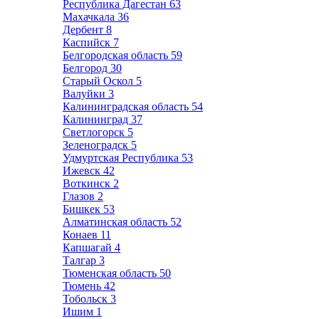
Республика Дагестан
63
Махачкала
36
Дербент
8
Каспийск
7
Белгородская область
59
Белгород
30
Старый Оскол
5
Валуйки
3
Калининградская область
54
Калининград
37
Светлогорск
5
Зеленоградск
5
Удмуртская Республика
53
Ижевск
42
Воткинск
2
Глазов
2
Бишкек
53
Алматинская область
52
Конаев
11
Капшагай
4
Талгар
3
Тюменская область
50
Тюмень
42
Тобольск
3
Ишим
1