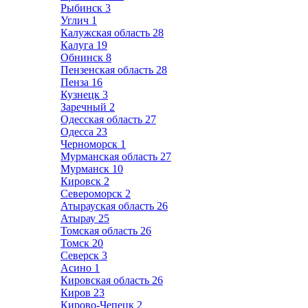
Рыбинск
3
Углич
1
Калужская область
28
Калуга
19
Обнинск
8
Пензенская область
28
Пенза
16
Кузнецк
3
Заречный
2
Одесская область
27
Одесса
23
Черноморск
1
Мурманская область
27
Мурманск
10
Кировск
2
Североморск
2
Атырауская область
26
Атырау
25
Томская область
26
Томск
20
Северск
3
Асино
1
Кировская область
26
Киров
23
Кирово-Чепецк
2