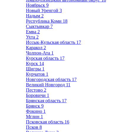
Ноябрьск
9
Новый Уренгой
3
Надым
2
Республика Коми
18
Сыктывкар
7
Емва
2
Ухта
2
Иссык-Кульская область
17
Каракол
2
Чолпон-Ата
1
Курская область
17
Курск
14
Щигры
1
Курчатов
1
Новгородская область
17
Великий Новгород
11
Пестово
2
Боровичи
1
Брянская область
17
Брянск
9
Фокино
1
Мглин
1
Псковская область
16
Псков
8