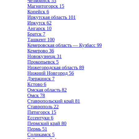
Челябинск
53
Магнитогорск
15
Копейск
6
Иркутская область
101
Иркутск
62
Ангарск
10
Братск
7
Ташкент
100
Кемеровская область — Кузбасс
99
Кемерово
36
Новокузнецк
31
Прокопьевск
5
Нижегородская область
89
Нижний Новгород
56
Дзержинск
7
Кстово
6
Омская область
82
Омск
78
Ставропольский край
81
Ставрополь
22
Пятигорск
15
Ессентуки
6
Пермский край
80
Пермь
51
Соликамск
5