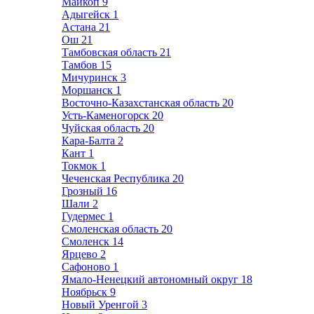
Майкоп
9
Адыгейск
1
Астана
21
Ош
21
Тамбовская область
21
Тамбов
15
Мичуринск
3
Моршанск
1
Восточно-Казахстанская область
20
Усть-Каменогорск
20
Чуйская область
20
Кара-Балта
2
Кант
1
Токмок
1
Чеченская Республика
20
Грозный
16
Шали
2
Гудермес
1
Смоленская область
20
Смоленск
14
Ярцево
2
Сафоново
1
Ямало-Ненецкий автономный округ
18
Ноябрьск
9
Новый Уренгой
3