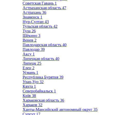
Советская Гавань
1
Астраханская область
47
Астрахань
36
Знаменск
1
Нур-Султан
43
Тульская область
42
Тула
26
Щёкино
3
Венев
2
Павлодарская область
40
Павлодар
39
Аксу
1
Липецкая область
40
Липецк
25
Елец
2
Усмань
1
Республика Бурятия
39
Улан-Удэ
32
Кяхта
1
Северобайкальск
1
Київ
38
Харьковская область
36
Харьков
32
Ханты-Мансийский автономный округ
35
Сургут
17