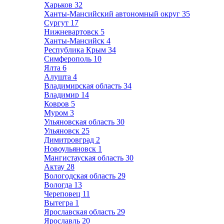
Харьков
32
Ханты-Мансийский автономный округ
35
Сургут
17
Нижневартовск
5
Ханты-Мансийск
4
Республика Крым
34
Симферополь
10
Ялта
6
Алушта
4
Владимирская область
34
Владимир
14
Ковров
5
Муром
3
Ульяновская область
30
Ульяновск
25
Димитровград
2
Новоульяновск
1
Мангистауская область
30
Актау
28
Вологодская область
29
Вологда
13
Череповец
11
Вытегра
1
Ярославская область
29
Ярославль
20