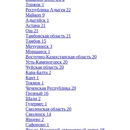
Торжок
1
Республика Адыгея
22
Майкоп
9
Адыгейск
1
Астана
21
Ош
21
Тамбовская область
21
Тамбов
15
Мичуринск
3
Моршанск
1
Восточно-Казахстанская область
20
Усть-Каменогорск
20
Чуйская область
20
Кара-Балта
2
Кант
1
Токмок
1
Чеченская Республика
20
Грозный
16
Шали
2
Гудермес
1
Смоленская область
20
Смоленск
14
Ярцево
2
Сафоново
1
Ямало-Ненецкий автономный округ
18