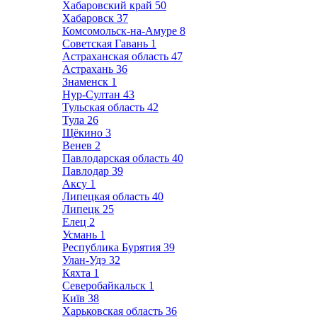
Хабаровский край
50
Хабаровск
37
Комсомольск-на-Амуре
8
Советская Гавань
1
Астраханская область
47
Астрахань
36
Знаменск
1
Нур-Султан
43
Тульская область
42
Тула
26
Щёкино
3
Венев
2
Павлодарская область
40
Павлодар
39
Аксу
1
Липецкая область
40
Липецк
25
Елец
2
Усмань
1
Республика Бурятия
39
Улан-Удэ
32
Кяхта
1
Северобайкальск
1
Київ
38
Харьковская область
36