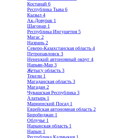
Костанай
6
Республика Тыва
6
Кызыл
4
Ак-Довурак
1
Шагонар
1
Республика Ингушетия
5
Магас
2
Назрань
2
Северо-Казахстанская область
4
Петропавловск
3
Ненецкий автономный округ
4
Нарьян-Мар
3
Жетысу область
3
Текели
1
Магаданская область
3
Магадан
2
Чувашская Республика
3
Алатырь
1
Мариинский Посад
1
Еврейская автономная область
2
Биробиджан
1
Облучье
1
Нарынская область
1
Нарын
1
Республика Калмыкия
1