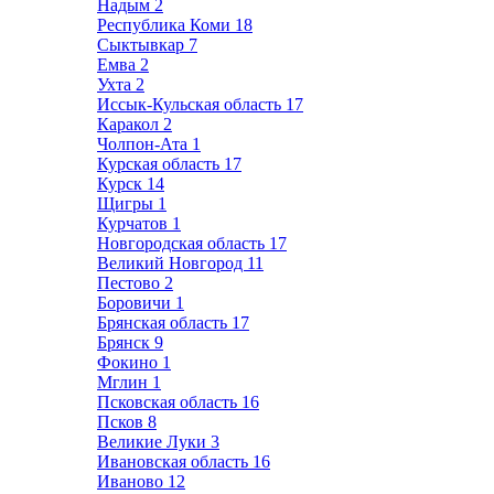
Надым
2
Республика Коми
18
Сыктывкар
7
Емва
2
Ухта
2
Иссык-Кульская область
17
Каракол
2
Чолпон-Ата
1
Курская область
17
Курск
14
Щигры
1
Курчатов
1
Новгородская область
17
Великий Новгород
11
Пестово
2
Боровичи
1
Брянская область
17
Брянск
9
Фокино
1
Мглин
1
Псковская область
16
Псков
8
Великие Луки
3
Ивановская область
16
Иваново
12