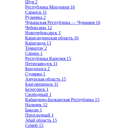
Шуя
2
Республика Мордовия
16
Саранск
11
Рузаевка
2
Чувашская Республика — Чувашия
16
Чебоксары
12
Новочебоксарск
3
Карагандинская область
16
Караганда
13
Темиртау
2
Сарань
1
Республика Карелия
15
Петрозаводск
11
Кондопога
2
Суоярви
1
Амурская область
15
Благовещенск
11
Белогорск
1
Свободный
1
Кабардино-Балкарская Республика
15
Нальчик
12
Баксан
1
Прохладный
1
Абай область
15
Семей
15