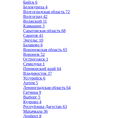
Бийск
6
Белокуриха
4
Волгоградская область
72
Волгоград
42
Волжский
11
Камышин
3
Саратовская область
68
Саратов
41
Энгельс
10
Балаково
6
Воронежская область
65
Воронеж
52
Острогожск
1
Семилуки
1
Приморский край
64
Владивосток
37
Уссурийск
6
Артем
5
Ленинградская область
64
Гатчина
9
Выборг
5
Кудрово
4
Республика Дагестан
63
Махачкала
36
Дербент
8