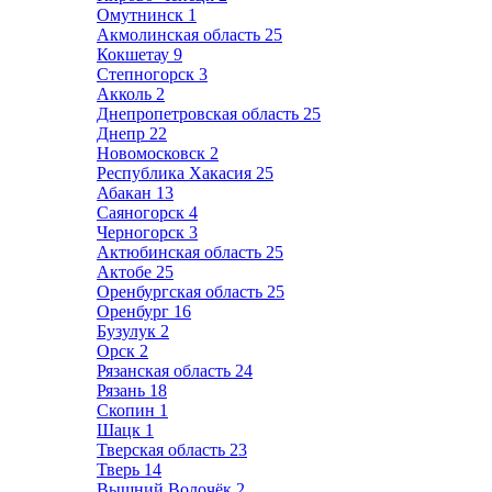
Омутнинск
1
Акмолинская область
25
Кокшетау
9
Степногорск
3
Акколь
2
Днепропетровская область
25
Днепр
22
Новомосковск
2
Республика Хакасия
25
Абакан
13
Саяногорск
4
Черногорск
3
Актюбинская область
25
Актобе
25
Оренбургская область
25
Оренбург
16
Бузулук
2
Орск
2
Рязанская область
24
Рязань
18
Скопин
1
Шацк
1
Тверская область
23
Тверь
14
Вышний Волочёк
2