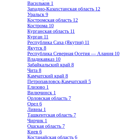
Васильков
1
Западно-Казахстанская область
12
Уральск
9
Костромская область
12
Кострома
10
Курганская область
11
Курган
11
Республика Саха (Якутия)
11
Якутск
8
Республика Северная Осетия — Алания
10
Владикавказ
10
Забайкальский край
8
Чита
8
Камчатский край
8
Петропавловск-Камчатский
5
Елизово
1
Вилючинск
1
Орловская область
7
Орел
6
Ливны
1
Ташкентская область
7
Чирчик
1
Ошская область
7
Киев
6
Костанайская область
6