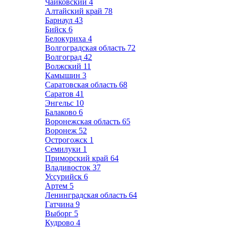
Чайковский
4
Алтайский край
78
Барнаул
43
Бийск
6
Белокуриха
4
Волгоградская область
72
Волгоград
42
Волжский
11
Камышин
3
Саратовская область
68
Саратов
41
Энгельс
10
Балаково
6
Воронежская область
65
Воронеж
52
Острогожск
1
Семилуки
1
Приморский край
64
Владивосток
37
Уссурийск
6
Артем
5
Ленинградская область
64
Гатчина
9
Выборг
5
Кудрово
4