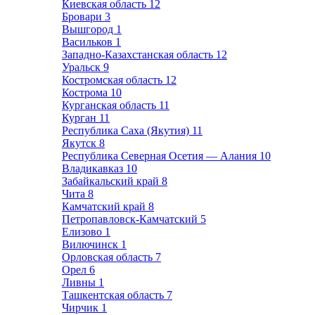
Киевская область
12
Бровари
3
Вышгород
1
Васильков
1
Западно-Казахстанская область
12
Уральск
9
Костромская область
12
Кострома
10
Курганская область
11
Курган
11
Республика Саха (Якутия)
11
Якутск
8
Республика Северная Осетия — Алания
10
Владикавказ
10
Забайкальский край
8
Чита
8
Камчатский край
8
Петропавловск-Камчатский
5
Елизово
1
Вилючинск
1
Орловская область
7
Орел
6
Ливны
1
Ташкентская область
7
Чирчик
1