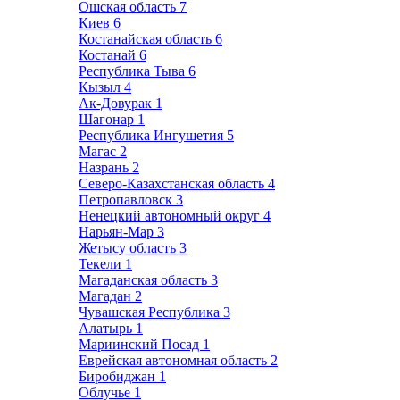
Ошская область
7
Киев
6
Костанайская область
6
Костанай
6
Республика Тыва
6
Кызыл
4
Ак-Довурак
1
Шагонар
1
Республика Ингушетия
5
Магас
2
Назрань
2
Северо-Казахстанская область
4
Петропавловск
3
Ненецкий автономный округ
4
Нарьян-Мар
3
Жетысу область
3
Текели
1
Магаданская область
3
Магадан
2
Чувашская Республика
3
Алатырь
1
Мариинский Посад
1
Еврейская автономная область
2
Биробиджан
1
Облучье
1