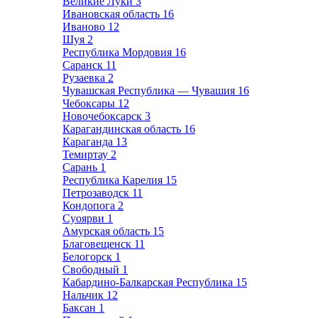
Великие Луки
3
Ивановская область
16
Иваново
12
Шуя
2
Республика Мордовия
16
Саранск
11
Рузаевка
2
Чувашская Республика — Чувашия
16
Чебоксары
12
Новочебоксарск
3
Карагандинская область
16
Караганда
13
Темиртау
2
Сарань
1
Республика Карелия
15
Петрозаводск
11
Кондопога
2
Суоярви
1
Амурская область
15
Благовещенск
11
Белогорск
1
Свободный
1
Кабардино-Балкарская Республика
15
Нальчик
12
Баксан
1