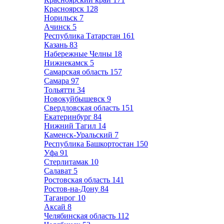
Красноярск
128
Норильск
7
Ачинск
5
Республика Татарстан
161
Казань
83
Набережные Челны
18
Нижнекамск
5
Самарская область
157
Самара
97
Тольятти
34
Новокуйбышевск
9
Свердловская область
151
Екатеринбург
84
Нижний Тагил
14
Каменск-Уральский
7
Республика Башкортостан
150
Уфа
91
Стерлитамак
10
Салават
5
Ростовская область
141
Ростов-на-Дону
84
Таганрог
10
Аксай
8
Челябинская область
112