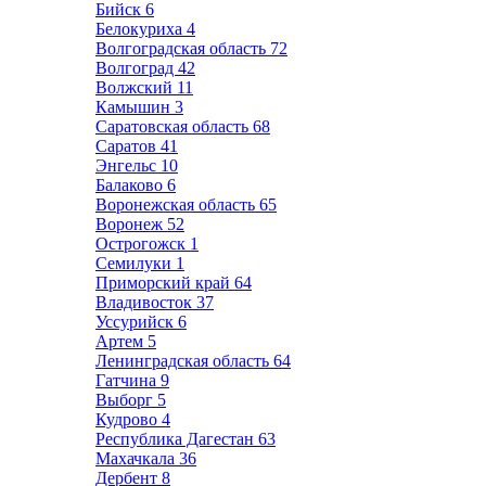
Бийск
6
Белокуриха
4
Волгоградская область
72
Волгоград
42
Волжский
11
Камышин
3
Саратовская область
68
Саратов
41
Энгельс
10
Балаково
6
Воронежская область
65
Воронеж
52
Острогожск
1
Семилуки
1
Приморский край
64
Владивосток
37
Уссурийск
6
Артем
5
Ленинградская область
64
Гатчина
9
Выборг
5
Кудрово
4
Республика Дагестан
63
Махачкала
36
Дербент
8