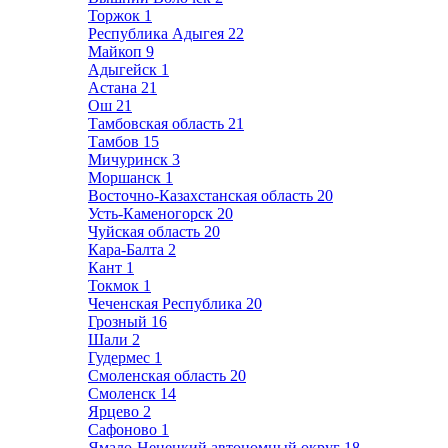
Торжок
1
Республика Адыгея
22
Майкоп
9
Адыгейск
1
Астана
21
Ош
21
Тамбовская область
21
Тамбов
15
Мичуринск
3
Моршанск
1
Восточно-Казахстанская область
20
Усть-Каменогорск
20
Чуйская область
20
Кара-Балта
2
Кант
1
Токмок
1
Чеченская Республика
20
Грозный
16
Шали
2
Гудермес
1
Смоленская область
20
Смоленск
14
Ярцево
2
Сафоново
1
Ямало-Ненецкий автономный округ
18