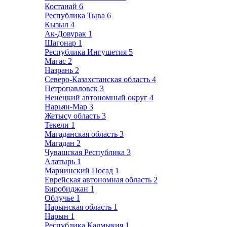
Костанай
6
Республика Тыва
6
Кызыл
4
Ак-Довурак
1
Шагонар
1
Республика Ингушетия
5
Магас
2
Назрань
2
Северо-Казахстанская область
4
Петропавловск
3
Ненецкий автономный округ
4
Нарьян-Мар
3
Жетысу область
3
Текели
1
Магаданская область
3
Магадан
2
Чувашская Республика
3
Алатырь
1
Мариинский Посад
1
Еврейская автономная область
2
Биробиджан
1
Облучье
1
Нарынская область
1
Нарын
1
Республика Калмыкия
1