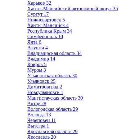
Харьков
32
Ханты-Мансийский автономный округ
35
Сургут
17
Нижневартовск
5
Ханты-Мансийск
4
Республика Крым
34
Симферополь
10
Ялта
6
Алушта
4
Владимирская область
34
Владимир
14
Ковров
5
Муром
3
Ульяновская область
30
Ульяновск
25
Димитровград
2
Новоульяновск
1
Мангистауская область
30
Актау
28
Вологодская область
29
Вологда
13
Череповец
11
Вытегра
1
Ярославская область
29
Ярославль
20