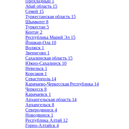
Прохладный
1
Абай область
15
Семей
15
Туркестанская область
15
Шымкент
8
Туркестан
5
Кентау
2
Республика Марий Эл
15
Йошкар-Ола
10
Волжск
1
Звенигово
1
Сахалинская область
15
Южно-Сахалинск
10
Невельск
1
Корсаков
1
Севастополь
14
Карачаево-Черкесская Республика
14
Черкесск
8
Карачаевск
1
Архангельская область
14
Архангельск
8
Северодвинск
4
Новодвинск
1
Республика Алтай
12
Горно-Алтайск
4