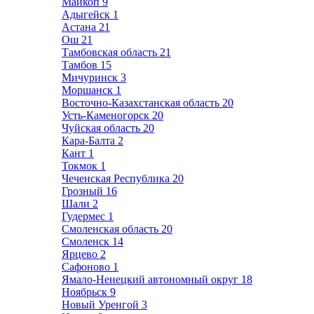
Майкоп
9
Адыгейск
1
Астана
21
Ош
21
Тамбовская область
21
Тамбов
15
Мичуринск
3
Моршанск
1
Восточно-Казахстанская область
20
Усть-Каменогорск
20
Чуйская область
20
Кара-Балта
2
Кант
1
Токмок
1
Чеченская Республика
20
Грозный
16
Шали
2
Гудермес
1
Смоленская область
20
Смоленск
14
Ярцево
2
Сафоново
1
Ямало-Ненецкий автономный округ
18
Ноябрьск
9
Новый Уренгой
3