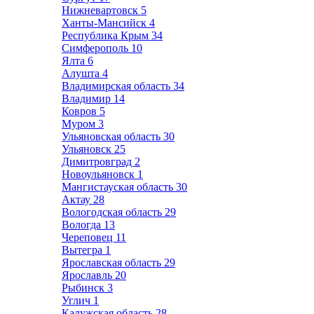
Нижневартовск
5
Ханты-Мансийск
4
Республика Крым
34
Симферополь
10
Ялта
6
Алушта
4
Владимирская область
34
Владимир
14
Ковров
5
Муром
3
Ульяновская область
30
Ульяновск
25
Димитровград
2
Новоульяновск
1
Мангистауская область
30
Актау
28
Вологодская область
29
Вологда
13
Череповец
11
Вытегра
1
Ярославская область
29
Ярославль
20
Рыбинск
3
Углич
1
Калужская область
28