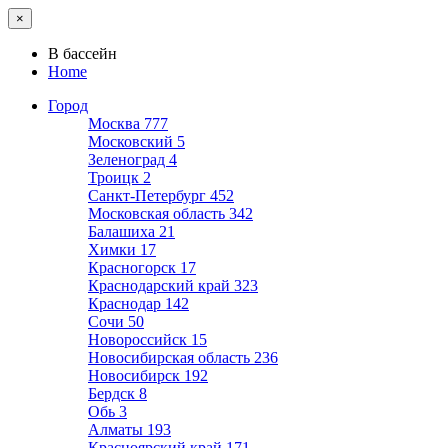
×
В бассейн
Home
Город
Москва
777
Московский
5
Зеленоград
4
Троицк
2
Санкт-Петербург
452
Московская область
342
Балашиха
21
Химки
17
Красногорск
17
Краснодарский край
323
Краснодар
142
Сочи
50
Новороссийск
15
Новосибирская область
236
Новосибирск
192
Бердск
8
Обь
3
Алматы
193
Красноярский край
171