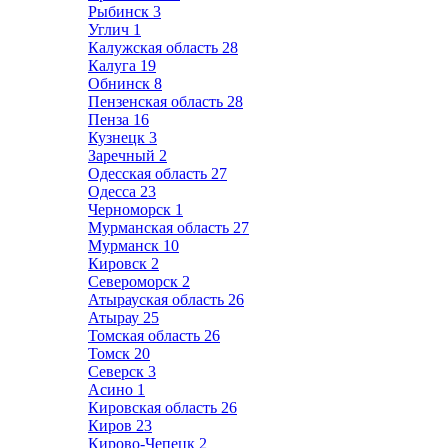
Рыбинск
3
Углич
1
Калужская область
28
Калуга
19
Обнинск
8
Пензенская область
28
Пенза
16
Кузнецк
3
Заречный
2
Одесская область
27
Одесса
23
Черноморск
1
Мурманская область
27
Мурманск
10
Кировск
2
Североморск
2
Атырауская область
26
Атырау
25
Томская область
26
Томск
20
Северск
3
Асино
1
Кировская область
26
Киров
23
Кирово-Чепецк
2