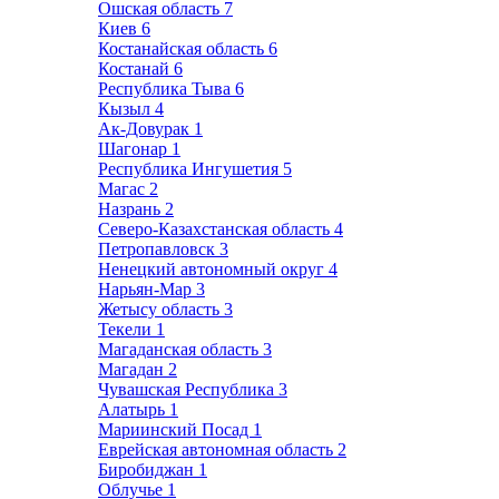
Ошская область
7
Киев
6
Костанайская область
6
Костанай
6
Республика Тыва
6
Кызыл
4
Ак-Довурак
1
Шагонар
1
Республика Ингушетия
5
Магас
2
Назрань
2
Северо-Казахстанская область
4
Петропавловск
3
Ненецкий автономный округ
4
Нарьян-Мар
3
Жетысу область
3
Текели
1
Магаданская область
3
Магадан
2
Чувашская Республика
3
Алатырь
1
Мариинский Посад
1
Еврейская автономная область
2
Биробиджан
1
Облучье
1