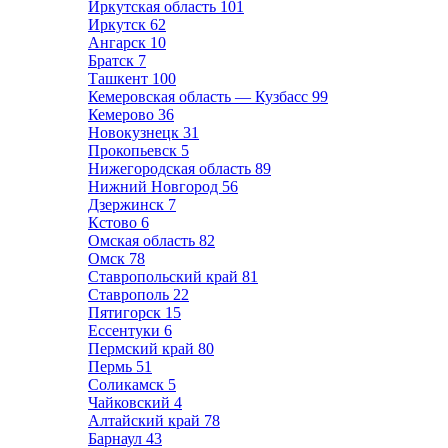
Иркутская область
101
Иркутск
62
Ангарск
10
Братск
7
Ташкент
100
Кемеровская область — Кузбасс
99
Кемерово
36
Новокузнецк
31
Прокопьевск
5
Нижегородская область
89
Нижний Новгород
56
Дзержинск
7
Кстово
6
Омская область
82
Омск
78
Ставропольский край
81
Ставрополь
22
Пятигорск
15
Ессентуки
6
Пермский край
80
Пермь
51
Соликамск
5
Чайковский
4
Алтайский край
78
Барнаул
43