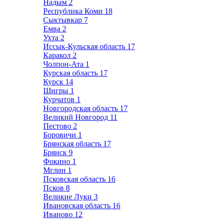
Надым
2
Республика Коми
18
Сыктывкар
7
Емва
2
Ухта
2
Иссык-Кульская область
17
Каракол
2
Чолпон-Ата
1
Курская область
17
Курск
14
Щигры
1
Курчатов
1
Новгородская область
17
Великий Новгород
11
Пестово
2
Боровичи
1
Брянская область
17
Брянск
9
Фокино
1
Мглин
1
Псковская область
16
Псков
8
Великие Луки
3
Ивановская область
16
Иваново
12