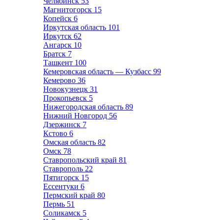
Челябинск
53
Магнитогорск
15
Копейск
6
Иркутская область
101
Иркутск
62
Ангарск
10
Братск
7
Ташкент
100
Кемеровская область — Кузбасс
99
Кемерово
36
Новокузнецк
31
Прокопьевск
5
Нижегородская область
89
Нижний Новгород
56
Дзержинск
7
Кстово
6
Омская область
82
Омск
78
Ставропольский край
81
Ставрополь
22
Пятигорск
15
Ессентуки
6
Пермский край
80
Пермь
51
Соликамск
5