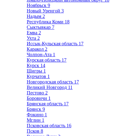
Ноябрьск
9
Новый Уренгой
3
Надым
2
Республика Коми
18
Сыктывкар
7
Емва
2
Ухта
2
Иссык-Кульская область
17
Каракол
2
Чолпон-Ата
1
Курская область
17
Курск
14
Щигры
1
Курчатов
1
Новгородская область
17
Великий Новгород
11
Пестово
2
Боровичи
1
Брянская область
17
Брянск
9
Фокино
1
Мглин
1
Псковская область
16
Псков
8