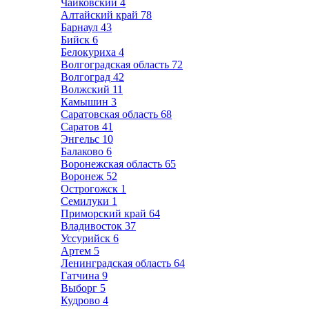
Чайковский
4
Алтайский край
78
Барнаул
43
Бийск
6
Белокуриха
4
Волгоградская область
72
Волгоград
42
Волжский
11
Камышин
3
Саратовская область
68
Саратов
41
Энгельс
10
Балаково
6
Воронежская область
65
Воронеж
52
Острогожск
1
Семилуки
1
Приморский край
64
Владивосток
37
Уссурийск
6
Артем
5
Ленинградская область
64
Гатчина
9
Выборг
5
Кудрово
4