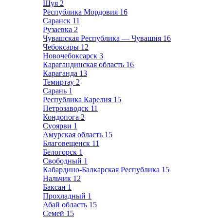
Шуя
2
Республика Мордовия
16
Саранск
11
Рузаевка
2
Чувашская Республика — Чувашия
16
Чебоксары
12
Новочебоксарск
3
Карагандинская область
16
Караганда
13
Темиртау
2
Сарань
1
Республика Карелия
15
Петрозаводск
11
Кондопога
2
Суоярви
1
Амурская область
15
Благовещенск
11
Белогорск
1
Свободный
1
Кабардино-Балкарская Республика
15
Нальчик
12
Баксан
1
Прохладный
1
Абай область
15
Семей
15