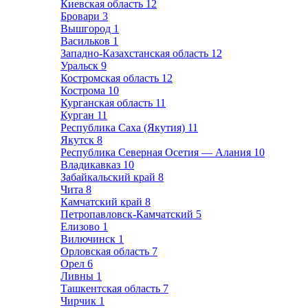
Киевская область
12
Бровари
3
Вышгород
1
Васильков
1
Западно-Казахстанская область
12
Уральск
9
Костромская область
12
Кострома
10
Курганская область
11
Курган
11
Республика Саха (Якутия)
11
Якутск
8
Республика Северная Осетия — Алания
10
Владикавказ
10
Забайкальский край
8
Чита
8
Камчатский край
8
Петропавловск-Камчатский
5
Елизово
1
Вилючинск
1
Орловская область
7
Орел
6
Ливны
1
Ташкентская область
7
Чирчик
1