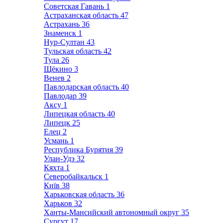
Советская Гавань
1
Астраханская область
47
Астрахань
36
Знаменск
1
Нур-Султан
43
Тульская область
42
Тула
26
Щёкино
3
Венев
2
Павлодарская область
40
Павлодар
39
Аксу
1
Липецкая область
40
Липецк
25
Елец
2
Усмань
1
Республика Бурятия
39
Улан-Удэ
32
Кяхта
1
Северобайкальск
1
Київ
38
Харьковская область
36
Харьков
32
Ханты-Мансийский автономный округ
35
Сургут
17