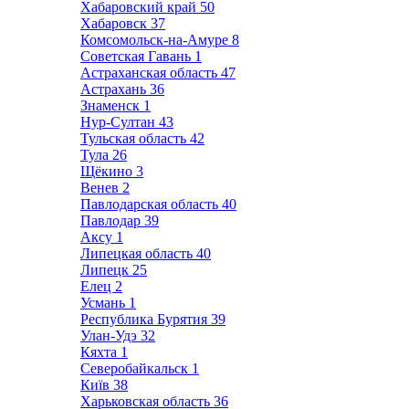
Хабаровский край
50
Хабаровск
37
Комсомольск-на-Амуре
8
Советская Гавань
1
Астраханская область
47
Астрахань
36
Знаменск
1
Нур-Султан
43
Тульская область
42
Тула
26
Щёкино
3
Венев
2
Павлодарская область
40
Павлодар
39
Аксу
1
Липецкая область
40
Липецк
25
Елец
2
Усмань
1
Республика Бурятия
39
Улан-Удэ
32
Кяхта
1
Северобайкальск
1
Київ
38
Харьковская область
36