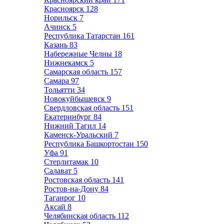
Красноярск
128
Норильск
7
Ачинск
5
Республика Татарстан
161
Казань
83
Набережные Челны
18
Нижнекамск
5
Самарская область
157
Самара
97
Тольятти
34
Новокуйбышевск
9
Свердловская область
151
Екатеринбург
84
Нижний Тагил
14
Каменск-Уральский
7
Республика Башкортостан
150
Уфа
91
Стерлитамак
10
Салават
5
Ростовская область
141
Ростов-на-Дону
84
Таганрог
10
Аксай
8
Челябинская область
112