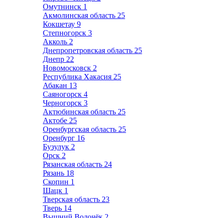
Омутнинск
1
Акмолинская область
25
Кокшетау
9
Степногорск
3
Акколь
2
Днепропетровская область
25
Днепр
22
Новомосковск
2
Республика Хакасия
25
Абакан
13
Саяногорск
4
Черногорск
3
Актюбинская область
25
Актобе
25
Оренбургская область
25
Оренбург
16
Бузулук
2
Орск
2
Рязанская область
24
Рязань
18
Скопин
1
Шацк
1
Тверская область
23
Тверь
14
Вышний Волочёк
2