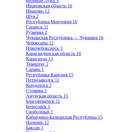
Великие Луки
3
Ивановская область
16
Иваново
12
Шуя
2
Республика Мордовия
16
Саранск
11
Рузаевка
2
Чувашская Республика — Чувашия
16
Чебоксары
12
Новочебоксарск
3
Карагандинская область
16
Караганда
13
Темиртау
2
Сарань
1
Республика Карелия
15
Петрозаводск
11
Кондопога
2
Суоярви
1
Амурская область
15
Благовещенск
11
Белогорск
1
Свободный
1
Кабардино-Балкарская Республика
15
Нальчик
12
Баксан
1