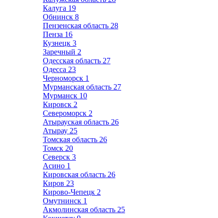
Калуга
19
Обнинск
8
Пензенская область
28
Пенза
16
Кузнецк
3
Заречный
2
Одесская область
27
Одесса
23
Черноморск
1
Мурманская область
27
Мурманск
10
Кировск
2
Североморск
2
Атырауская область
26
Атырау
25
Томская область
26
Томск
20
Северск
3
Асино
1
Кировская область
26
Киров
23
Кирово-Чепецк
2
Омутнинск
1
Акмолинская область
25