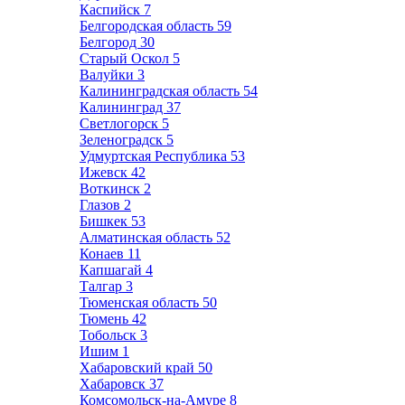
Каспийск
7
Белгородская область
59
Белгород
30
Старый Оскол
5
Валуйки
3
Калининградская область
54
Калининград
37
Светлогорск
5
Зеленоградск
5
Удмуртская Республика
53
Ижевск
42
Воткинск
2
Глазов
2
Бишкек
53
Алматинская область
52
Конаев
11
Капшагай
4
Талгар
3
Тюменская область
50
Тюмень
42
Тобольск
3
Ишим
1
Хабаровский край
50
Хабаровск
37
Комсомольск-на-Амуре
8