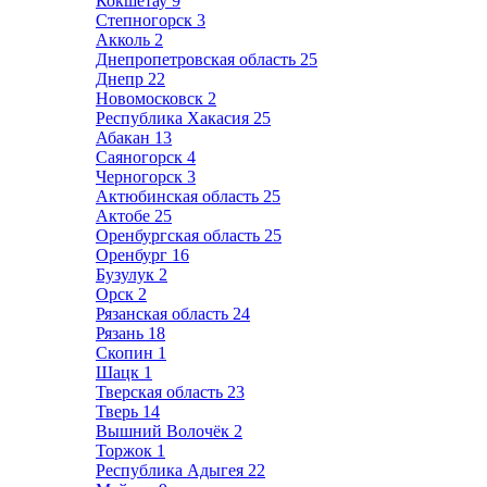
Кокшетау
9
Степногорск
3
Акколь
2
Днепропетровская область
25
Днепр
22
Новомосковск
2
Республика Хакасия
25
Абакан
13
Саяногорск
4
Черногорск
3
Актюбинская область
25
Актобе
25
Оренбургская область
25
Оренбург
16
Бузулук
2
Орск
2
Рязанская область
24
Рязань
18
Скопин
1
Шацк
1
Тверская область
23
Тверь
14
Вышний Волочёк
2
Торжок
1
Республика Адыгея
22