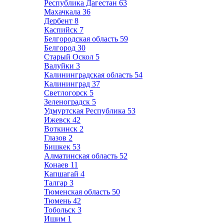
Республика Дагестан
63
Махачкала
36
Дербент
8
Каспийск
7
Белгородская область
59
Белгород
30
Старый Оскол
5
Валуйки
3
Калининградская область
54
Калининград
37
Светлогорск
5
Зеленоградск
5
Удмуртская Республика
53
Ижевск
42
Воткинск
2
Глазов
2
Бишкек
53
Алматинская область
52
Конаев
11
Капшагай
4
Талгар
3
Тюменская область
50
Тюмень
42
Тобольск
3
Ишим
1