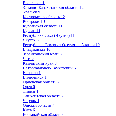
Васильков
1
Западно-Казахстанская область
12
Уральск
9
Костромская область
12
Кострома
10
Курганская область
11
Курган
11
Республика Саха (Якутия)
11
Якутск
8
Республика Северная Осетия — Алания
10
Владикавказ
10
Забайкальский край
8
Чита
8
Камчатский край
8
Петропавловск-Камчатский
5
Елизово
1
Вилючинск
1
Орловская область
7
Орел
6
Ливны
1
Ташкентская область
7
Чирчик
1
Ошская область
7
Киев
6
Костанайская область
6