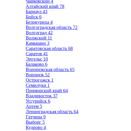
Чайковский
4
Алтайский край
78
Барнаул
43
Бийск
6
Белокуриха
4
Волгоградская область
72
Волгоград
42
Волжский
11
Камышин
3
Саратовская область
68
Саратов
41
Энгельс
10
Балаково
6
Воронежская область
65
Воронеж
52
Острогожск
1
Семилуки
1
Приморский край
64
Владивосток
37
Уссурийск
6
Артем
5
Ленинградская область
64
Гатчина
9
Выборг
5
Кудрово
4