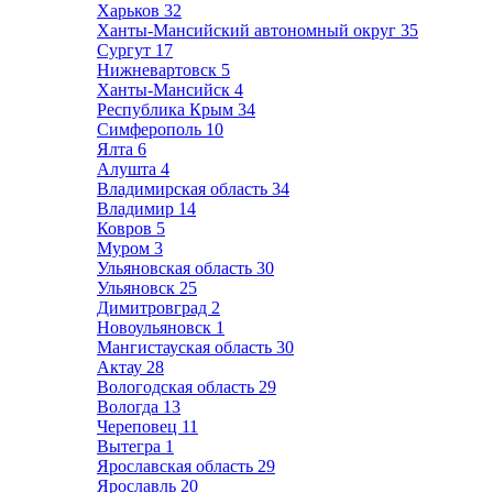
Харьков
32
Ханты-Мансийский автономный округ
35
Сургут
17
Нижневартовск
5
Ханты-Мансийск
4
Республика Крым
34
Симферополь
10
Ялта
6
Алушта
4
Владимирская область
34
Владимир
14
Ковров
5
Муром
3
Ульяновская область
30
Ульяновск
25
Димитровград
2
Новоульяновск
1
Мангистауская область
30
Актау
28
Вологодская область
29
Вологда
13
Череповец
11
Вытегра
1
Ярославская область
29
Ярославль
20