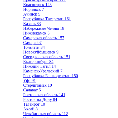
Красноярск
128
Норильск
7
Ачинск
5
Республика Татарстан
161
Казань
83
Набережные Челны
18
Нижнекамск
5
Самарская область
157
Самара
97
Тольятти
34
Новокуйбышевск
9
Свердловская область
151
Екатеринбург
84
Нижний Тагил
14
Каменск-Уральский
7
Республика Башкортостан
150
Уфа
91
Стерлитамак
10
Салават
5
Ростовская область
141
Ростов-на-Дону
84
Таганрог
10
Аксай
8
Челябинская область
112