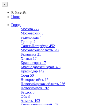
×
В бассейн
Home
Город
Москва
777
Московский
5
Зеленоград
4
Троицк
2
Санкт-Петербург
452
Московская область
342
Балашиха
21
Химки
17
Красногорск
17
Краснодарский край
323
Краснодар
142
Сочи
50
Новороссийск
15
Новосибирская область
236
Новосибирск
192
Бердск
8
Обь
3
Алматы
193
Красноярский край
171