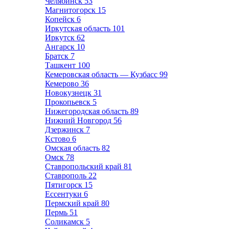
Челябинск
53
Магнитогорск
15
Копейск
6
Иркутская область
101
Иркутск
62
Ангарск
10
Братск
7
Ташкент
100
Кемеровская область — Кузбасс
99
Кемерово
36
Новокузнецк
31
Прокопьевск
5
Нижегородская область
89
Нижний Новгород
56
Дзержинск
7
Кстово
6
Омская область
82
Омск
78
Ставропольский край
81
Ставрополь
22
Пятигорск
15
Ессентуки
6
Пермский край
80
Пермь
51
Соликамск
5