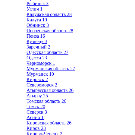
Рыбинск
3
Углич
1
Калужская область
28
Калуга
19
Обнинск
8
Пензенская область
28
Пенза
16
Кузнецк
3
Заречный
2
Одесская область
27
Одесса
23
Черноморск
1
Мурманская область
27
Мурманск
10
Кировск
2
Североморск
2
Атырауская область
26
Атырау
25
Томская область
26
Томск
20
Северск
3
Асино
1
Кировская область
26
Киров
23
Кирово-Чепецк
2