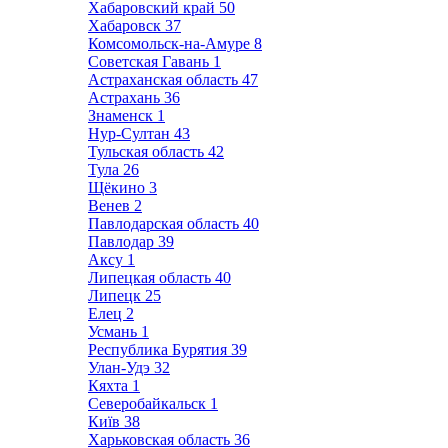
Хабаровский край
50
Хабаровск
37
Комсомольск-на-Амуре
8
Советская Гавань
1
Астраханская область
47
Астрахань
36
Знаменск
1
Нур-Султан
43
Тульская область
42
Тула
26
Щёкино
3
Венев
2
Павлодарская область
40
Павлодар
39
Аксу
1
Липецкая область
40
Липецк
25
Елец
2
Усмань
1
Республика Бурятия
39
Улан-Удэ
32
Кяхта
1
Северобайкальск
1
Київ
38
Харьковская область
36