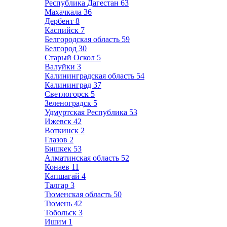
Республика Дагестан
63
Махачкала
36
Дербент
8
Каспийск
7
Белгородская область
59
Белгород
30
Старый Оскол
5
Валуйки
3
Калининградская область
54
Калининград
37
Светлогорск
5
Зеленоградск
5
Удмуртская Республика
53
Ижевск
42
Воткинск
2
Глазов
2
Бишкек
53
Алматинская область
52
Конаев
11
Капшагай
4
Талгар
3
Тюменская область
50
Тюмень
42
Тобольск
3
Ишим
1