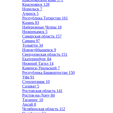
Красноярск
128
Норильск
7
Ачинск
5
Республика Татарстан
161
Казань
83
Набережные Челны
18
Нижнекамск
5
Самарская область
157
Самара
97
Тольятти
34
Новокуйбышевск
9
Свердловская область
151
Екатеринбург
84
Нижний Тагил
14
Каменск-Уральский
7
Республика Башкортостан
150
Уфа
91
Стерлитамак
10
Салават
5
Ростовская область
141
Ростов-на-Дону
84
Таганрог
10
Аксай
8
Челябинская область
112