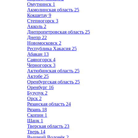
Омутнинск
1
Акмолинская область
25
Кокшетау
9
Степногорск
3
Акколь
2
Днепропетровская область
25
Днепр
22
Новомосковск
2
Республика Хакасия
25
Абакан
13
Саяногорск
4
Черногорск
3
Актюбинская область
25
Актобе
25
Оренбургская область
25
Оренбург
16
Бузулук
2
Орск
2
Рязанская область
24
Рязань
18
Скопин
1
Шацк
1
Тверская область
23
Тверь
14
Вышний Волочёк
2