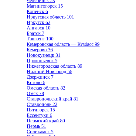
Челябинск
53
Магнитогорск
15
Копейск
6
Иркутская область
101
Иркутск
62
Ангарск
10
Братск
7
Ташкент
100
Кемеровская область — Кузбасс
99
Кемерово
36
Новокузнецк
31
Прокопьевск
5
Нижегородская область
89
Нижний Новгород
56
Дзержинск
7
Кстово
6
Омская область
82
Омск
78
Ставропольский край
81
Ставрополь
22
Пятигорск
15
Ессентуки
6
Пермский край
80
Пермь
51
Соликамск
5