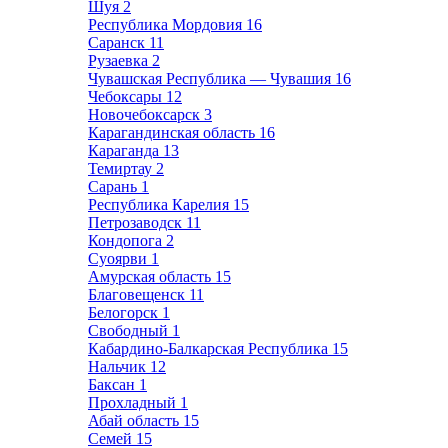
Шуя
2
Республика Мордовия
16
Саранск
11
Рузаевка
2
Чувашская Республика — Чувашия
16
Чебоксары
12
Новочебоксарск
3
Карагандинская область
16
Караганда
13
Темиртау
2
Сарань
1
Республика Карелия
15
Петрозаводск
11
Кондопога
2
Суоярви
1
Амурская область
15
Благовещенск
11
Белогорск
1
Свободный
1
Кабардино-Балкарская Республика
15
Нальчик
12
Баксан
1
Прохладный
1
Абай область
15
Семей
15