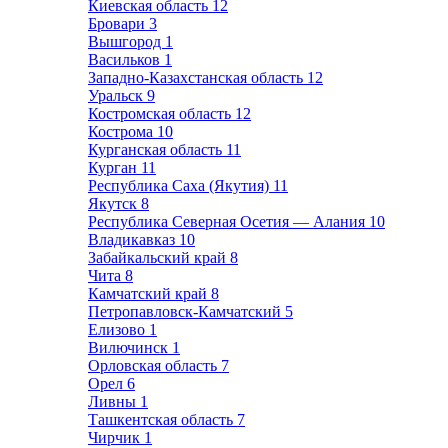
Киевская область
12
Бровари
3
Вышгород
1
Васильков
1
Западно-Казахстанская область
12
Уральск
9
Костромская область
12
Кострома
10
Курганская область
11
Курган
11
Республика Саха (Якутия)
11
Якутск
8
Республика Северная Осетия — Алания
10
Владикавказ
10
Забайкальский край
8
Чита
8
Камчатский край
8
Петропавловск-Камчатский
5
Елизово
1
Вилючинск
1
Орловская область
7
Орел
6
Ливны
1
Ташкентская область
7
Чирчик
1