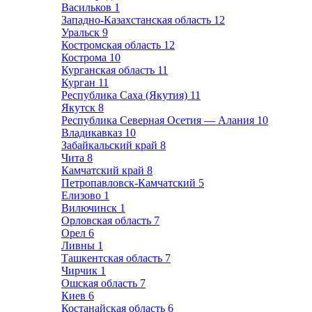
Васильков
1
Западно-Казахстанская область
12
Уральск
9
Костромская область
12
Кострома
10
Курганская область
11
Курган
11
Республика Саха (Якутия)
11
Якутск
8
Республика Северная Осетия — Алания
10
Владикавказ
10
Забайкальский край
8
Чита
8
Камчатский край
8
Петропавловск-Камчатский
5
Елизово
1
Вилючинск
1
Орловская область
7
Орел
6
Ливны
1
Ташкентская область
7
Чирчик
1
Ошская область
7
Киев
6
Костанайская область
6