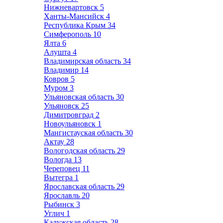
Нижневартовск
5
Ханты-Мансийск
4
Республика Крым
34
Симферополь
10
Ялта
6
Алушта
4
Владимирская область
34
Владимир
14
Ковров
5
Муром
3
Ульяновская область
30
Ульяновск
25
Димитровград
2
Новоульяновск
1
Мангистауская область
30
Актау
28
Вологодская область
29
Вологда
13
Череповец
11
Вытегра
1
Ярославская область
29
Ярославль
20
Рыбинск
3
Углич
1
Калужская область
28