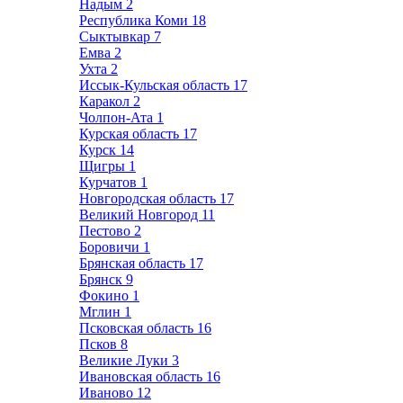
Надым
2
Республика Коми
18
Сыктывкар
7
Емва
2
Ухта
2
Иссык-Кульская область
17
Каракол
2
Чолпон-Ата
1
Курская область
17
Курск
14
Щигры
1
Курчатов
1
Новгородская область
17
Великий Новгород
11
Пестово
2
Боровичи
1
Брянская область
17
Брянск
9
Фокино
1
Мглин
1
Псковская область
16
Псков
8
Великие Луки
3
Ивановская область
16
Иваново
12