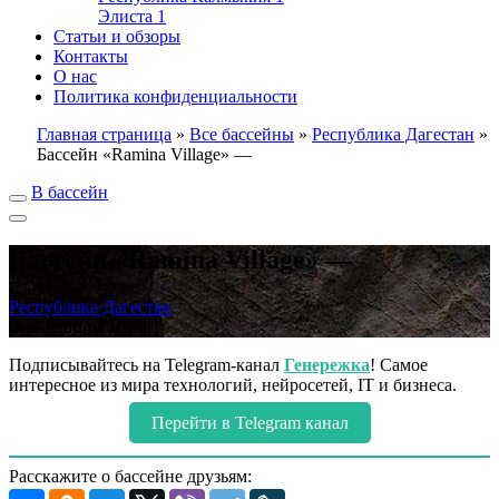
Элиста
1
Статьи и обзоры
Контакты
О нас
Политика конфиденциальности
Главная страница
»
Все бассейны
»
Республика Дагестан
»
Бассейн «Ramina Village» —
В бассейн
Бассейн «Ramina Village» —
Республика Дагестан
В избранное
Подписывайтесь на Telegram-канал
Генережка
! Самое
интересное из мира технологий, нейросетей, IT и бизнеса.
Перейти в Telegram канал
Расскажите о бассейне друзьям: