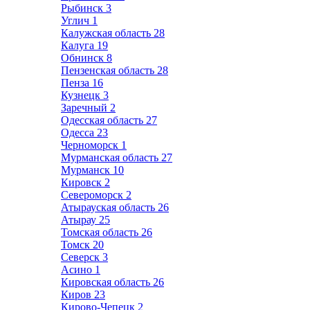
Рыбинск
3
Углич
1
Калужская область
28
Калуга
19
Обнинск
8
Пензенская область
28
Пенза
16
Кузнецк
3
Заречный
2
Одесская область
27
Одесса
23
Черноморск
1
Мурманская область
27
Мурманск
10
Кировск
2
Североморск
2
Атырауская область
26
Атырау
25
Томская область
26
Томск
20
Северск
3
Асино
1
Кировская область
26
Киров
23
Кирово-Чепецк
2