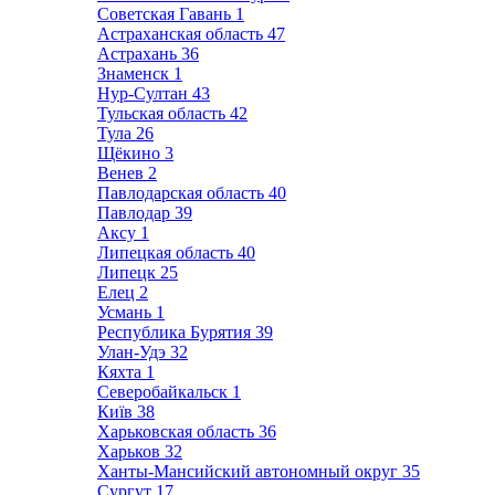
Советская Гавань
1
Астраханская область
47
Астрахань
36
Знаменск
1
Нур-Султан
43
Тульская область
42
Тула
26
Щёкино
3
Венев
2
Павлодарская область
40
Павлодар
39
Аксу
1
Липецкая область
40
Липецк
25
Елец
2
Усмань
1
Республика Бурятия
39
Улан-Удэ
32
Кяхта
1
Северобайкальск
1
Київ
38
Харьковская область
36
Харьков
32
Ханты-Мансийский автономный округ
35
Сургут
17