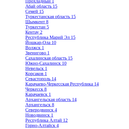
Прохладный
1
Абай область
15
Семей
15
Туркестанская область
15
Шымкент
8
Туркестан
5
Кентау
2
Республика Марий Эл
15
Йошкар-Ола
10
Волжск
1
Звенигово
1
Сахалинская область
15
Южно-Сахалинск
10
Невельск
1
Корсаков
1
Севастополь
14
Карачаево-Черкесская Республика
14
Черкесск
8
Карачаевск
1
Архангельская область
14
Архангельск
8
Северодвинск
4
Новодвинск
1
Республика Алтай
12
Горно-Алтайск
4