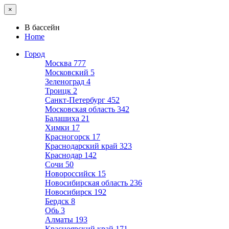
×
В бассейн
Home
Город
Москва
777
Московский
5
Зеленоград
4
Троицк
2
Санкт-Петербург
452
Московская область
342
Балашиха
21
Химки
17
Красногорск
17
Краснодарский край
323
Краснодар
142
Сочи
50
Новороссийск
15
Новосибирская область
236
Новосибирск
192
Бердск
8
Обь
3
Алматы
193
Красноярский край
171