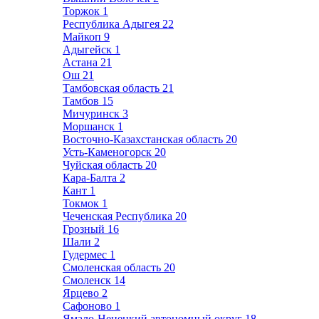
Торжок
1
Республика Адыгея
22
Майкоп
9
Адыгейск
1
Астана
21
Ош
21
Тамбовская область
21
Тамбов
15
Мичуринск
3
Моршанск
1
Восточно-Казахстанская область
20
Усть-Каменогорск
20
Чуйская область
20
Кара-Балта
2
Кант
1
Токмок
1
Чеченская Республика
20
Грозный
16
Шали
2
Гудермес
1
Смоленская область
20
Смоленск
14
Ярцево
2
Сафоново
1
Ямало-Ненецкий автономный округ
18