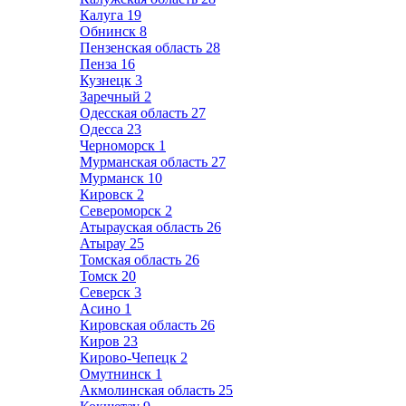
Калуга
19
Обнинск
8
Пензенская область
28
Пенза
16
Кузнецк
3
Заречный
2
Одесская область
27
Одесса
23
Черноморск
1
Мурманская область
27
Мурманск
10
Кировск
2
Североморск
2
Атырауская область
26
Атырау
25
Томская область
26
Томск
20
Северск
3
Асино
1
Кировская область
26
Киров
23
Кирово-Чепецк
2
Омутнинск
1
Акмолинская область
25