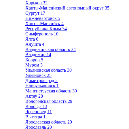
Харьков
32
Ханты-Мансийский автономный округ
35
Сургут
17
Нижневартовск
5
Ханты-Мансийск
4
Республика Крым
34
Симферополь
10
Ялта
6
Алушта
4
Владимирская область
34
Владимир
14
Ковров
5
Муром
3
Ульяновская область
30
Ульяновск
25
Димитровград
2
Новоульяновск
1
Мангистауская область
30
Актау
28
Вологодская область
29
Вологда
13
Череповец
11
Вытегра
1
Ярославская область
29
Ярославль
20