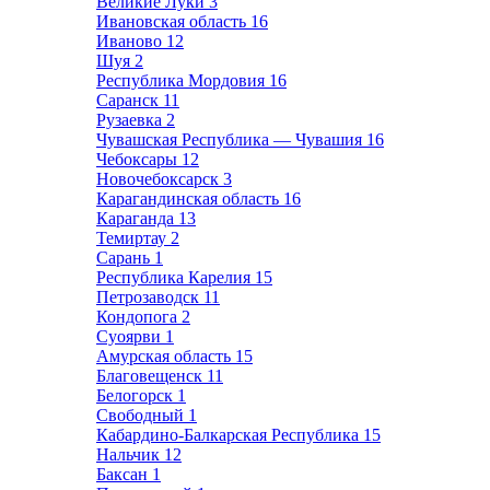
Великие Луки
3
Ивановская область
16
Иваново
12
Шуя
2
Республика Мордовия
16
Саранск
11
Рузаевка
2
Чувашская Республика — Чувашия
16
Чебоксары
12
Новочебоксарск
3
Карагандинская область
16
Караганда
13
Темиртау
2
Сарань
1
Республика Карелия
15
Петрозаводск
11
Кондопога
2
Суоярви
1
Амурская область
15
Благовещенск
11
Белогорск
1
Свободный
1
Кабардино-Балкарская Республика
15
Нальчик
12
Баксан
1