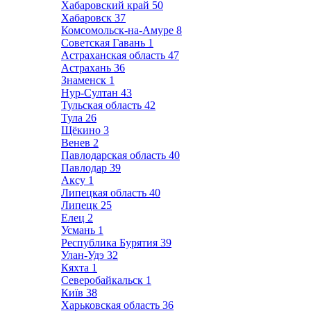
Хабаровский край
50
Хабаровск
37
Комсомольск-на-Амуре
8
Советская Гавань
1
Астраханская область
47
Астрахань
36
Знаменск
1
Нур-Султан
43
Тульская область
42
Тула
26
Щёкино
3
Венев
2
Павлодарская область
40
Павлодар
39
Аксу
1
Липецкая область
40
Липецк
25
Елец
2
Усмань
1
Республика Бурятия
39
Улан-Удэ
32
Кяхта
1
Северобайкальск
1
Київ
38
Харьковская область
36