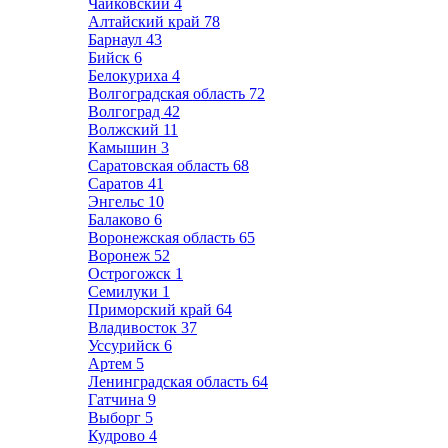
Чайковский
4
Алтайский край
78
Барнаул
43
Бийск
6
Белокуриха
4
Волгоградская область
72
Волгоград
42
Волжский
11
Камышин
3
Саратовская область
68
Саратов
41
Энгельс
10
Балаково
6
Воронежская область
65
Воронеж
52
Острогожск
1
Семилуки
1
Приморский край
64
Владивосток
37
Уссурийск
6
Артем
5
Ленинградская область
64
Гатчина
9
Выборг
5
Кудрово
4