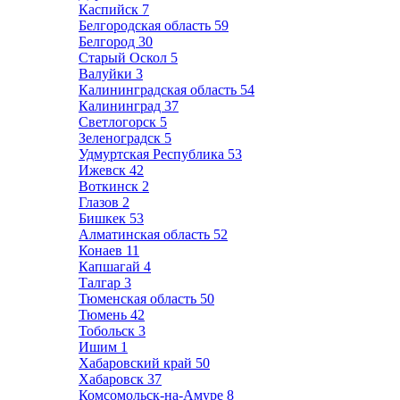
Каспийск
7
Белгородская область
59
Белгород
30
Старый Оскол
5
Валуйки
3
Калининградская область
54
Калининград
37
Светлогорск
5
Зеленоградск
5
Удмуртская Республика
53
Ижевск
42
Воткинск
2
Глазов
2
Бишкек
53
Алматинская область
52
Конаев
11
Капшагай
4
Талгар
3
Тюменская область
50
Тюмень
42
Тобольск
3
Ишим
1
Хабаровский край
50
Хабаровск
37
Комсомольск-на-Амуре
8