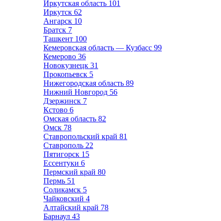
Иркутская область
101
Иркутск
62
Ангарск
10
Братск
7
Ташкент
100
Кемеровская область — Кузбасс
99
Кемерово
36
Новокузнецк
31
Прокопьевск
5
Нижегородская область
89
Нижний Новгород
56
Дзержинск
7
Кстово
6
Омская область
82
Омск
78
Ставропольский край
81
Ставрополь
22
Пятигорск
15
Ессентуки
6
Пермский край
80
Пермь
51
Соликамск
5
Чайковский
4
Алтайский край
78
Барнаул
43