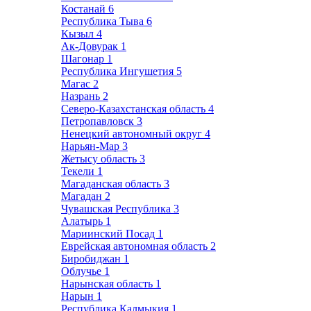
Костанай
6
Республика Тыва
6
Кызыл
4
Ак-Довурак
1
Шагонар
1
Республика Ингушетия
5
Магас
2
Назрань
2
Северо-Казахстанская область
4
Петропавловск
3
Ненецкий автономный округ
4
Нарьян-Мар
3
Жетысу область
3
Текели
1
Магаданская область
3
Магадан
2
Чувашская Республика
3
Алатырь
1
Мариинский Посад
1
Еврейская автономная область
2
Биробиджан
1
Облучье
1
Нарынская область
1
Нарын
1
Республика Калмыкия
1