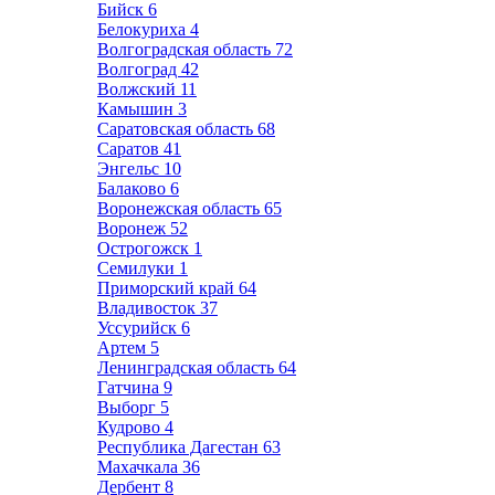
Бийск
6
Белокуриха
4
Волгоградская область
72
Волгоград
42
Волжский
11
Камышин
3
Саратовская область
68
Саратов
41
Энгельс
10
Балаково
6
Воронежская область
65
Воронеж
52
Острогожск
1
Семилуки
1
Приморский край
64
Владивосток
37
Уссурийск
6
Артем
5
Ленинградская область
64
Гатчина
9
Выборг
5
Кудрово
4
Республика Дагестан
63
Махачкала
36
Дербент
8