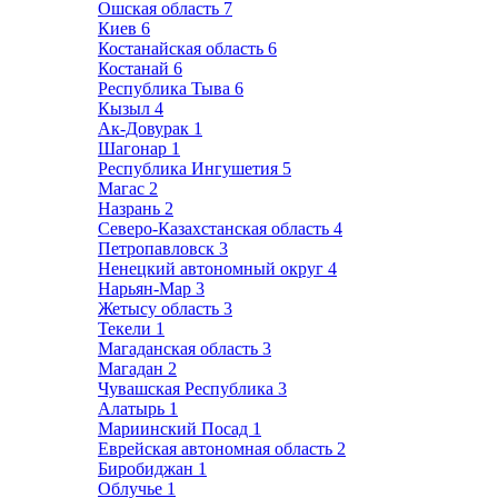
Ошская область
7
Киев
6
Костанайская область
6
Костанай
6
Республика Тыва
6
Кызыл
4
Ак-Довурак
1
Шагонар
1
Республика Ингушетия
5
Магас
2
Назрань
2
Северо-Казахстанская область
4
Петропавловск
3
Ненецкий автономный округ
4
Нарьян-Мар
3
Жетысу область
3
Текели
1
Магаданская область
3
Магадан
2
Чувашская Республика
3
Алатырь
1
Мариинский Посад
1
Еврейская автономная область
2
Биробиджан
1
Облучье
1