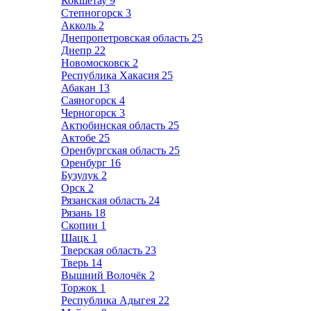
Кокшетау
9
Степногорск
3
Акколь
2
Днепропетровская область
25
Днепр
22
Новомосковск
2
Республика Хакасия
25
Абакан
13
Саяногорск
4
Черногорск
3
Актюбинская область
25
Актобе
25
Оренбургская область
25
Оренбург
16
Бузулук
2
Орск
2
Рязанская область
24
Рязань
18
Скопин
1
Шацк
1
Тверская область
23
Тверь
14
Вышний Волочёк
2
Торжок
1
Республика Адыгея
22