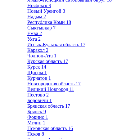
Ноябрьск
9
Новый Уренгой
3
Надым
2
Республика Коми
18
Сыктывкар
7
Емва
2
Ухта
2
Иссык-Кульская область
17
Каракол
2
Чолпон-Ата
1
Курская область
17
Курск
14
Щигры
1
Курчатов
1
Новгородская область
17
Великий Новгород
11
Пестово
2
Боровичи
1
Брянская область
17
Брянск
9
Фокино
1
Мглин
1
Псковская область
16
Псков
8