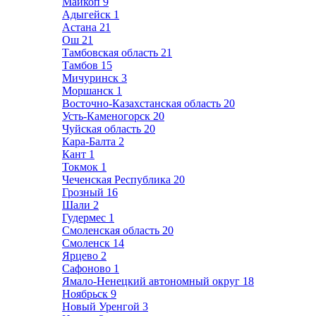
Майкоп
9
Адыгейск
1
Астана
21
Ош
21
Тамбовская область
21
Тамбов
15
Мичуринск
3
Моршанск
1
Восточно-Казахстанская область
20
Усть-Каменогорск
20
Чуйская область
20
Кара-Балта
2
Кант
1
Токмок
1
Чеченская Республика
20
Грозный
16
Шали
2
Гудермес
1
Смоленская область
20
Смоленск
14
Ярцево
2
Сафоново
1
Ямало-Ненецкий автономный округ
18
Ноябрьск
9
Новый Уренгой
3