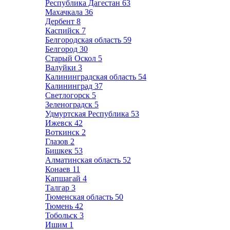
Республика Дагестан
63
Махачкала
36
Дербент
8
Каспийск
7
Белгородская область
59
Белгород
30
Старый Оскол
5
Валуйки
3
Калининградская область
54
Калининград
37
Светлогорск
5
Зеленоградск
5
Удмуртская Республика
53
Ижевск
42
Воткинск
2
Глазов
2
Бишкек
53
Алматинская область
52
Конаев
11
Капшагай
4
Талгар
3
Тюменская область
50
Тюмень
42
Тобольск
3
Ишим
1