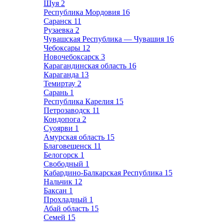
Шуя
2
Республика Мордовия
16
Саранск
11
Рузаевка
2
Чувашская Республика — Чувашия
16
Чебоксары
12
Новочебоксарск
3
Карагандинская область
16
Караганда
13
Темиртау
2
Сарань
1
Республика Карелия
15
Петрозаводск
11
Кондопога
2
Суоярви
1
Амурская область
15
Благовещенск
11
Белогорск
1
Свободный
1
Кабардино-Балкарская Республика
15
Нальчик
12
Баксан
1
Прохладный
1
Абай область
15
Семей
15