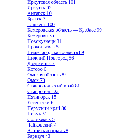
Иркутская область
101
Иркутск
62
Ангарск
10
Братск
7
Ташкент
100
Кемеровская область — Кузбасс
99
Кемерово
36
Новокузнецк
31
Прокопьевск
5
Нижегородская область
89
Нижний Новгород
56
Дзержинск
7
Кстово
6
Омская область
82
Омск
78
Ставропольский край
81
Ставрополь
22
Пятигорск
15
Ессентуки
6
Пермский край
80
Пермь
51
Соликамск
5
Чайковский
4
Алтайский край
78
Барнаул
43