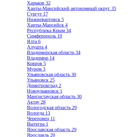
Харьков
32
Ханты-Мансийский автономный округ
35
Сургут
17
Нижневартовск
5
Ханты-Мансийск
4
Республика Крым
34
Симферополь
10
Ялта
6
Алушта
4
Владимирская область
34
Владимир
14
Ковров
5
Муром
3
Ульяновская область
30
Ульяновск
25
Димитровград
2
Новоульяновск
1
Мангистауская область
30
Актау
28
Вологодская область
29
Вологда
13
Череповец
11
Вытегра
1
Ярославская область
29
Ярославль
20