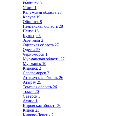
Рыбинск
3
Углич
1
Калужская область
28
Калуга
19
Обнинск
8
Пензенская область
28
Пенза
16
Кузнецк
3
Заречный
2
Одесская область
27
Одесса
23
Черноморск
1
Мурманская область
27
Мурманск
10
Кировск
2
Североморск
2
Атырауская область
26
Атырау
25
Томская область
26
Томск
20
Северск
3
Асино
1
Кировская область
26
Киров
23
Кирово-Чепецк
2