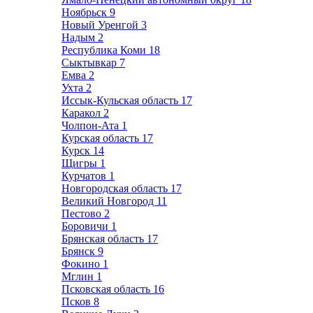
Ноябрьск
9
Новый Уренгой
3
Надым
2
Республика Коми
18
Сыктывкар
7
Емва
2
Ухта
2
Иссык-Кульская область
17
Каракол
2
Чолпон-Ата
1
Курская область
17
Курск
14
Щигры
1
Курчатов
1
Новгородская область
17
Великий Новгород
11
Пестово
2
Боровичи
1
Брянская область
17
Брянск
9
Фокино
1
Мглин
1
Псковская область
16
Псков
8