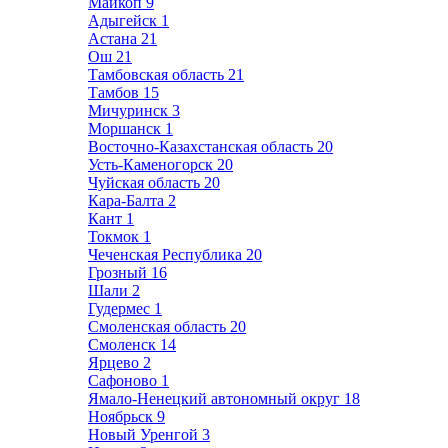
Майкоп
9
Адыгейск
1
Астана
21
Ош
21
Тамбовская область
21
Тамбов
15
Мичуринск
3
Моршанск
1
Восточно-Казахстанская область
20
Усть-Каменогорск
20
Чуйская область
20
Кара-Балта
2
Кант
1
Токмок
1
Чеченская Республика
20
Грозный
16
Шали
2
Гудермес
1
Смоленская область
20
Смоленск
14
Ярцево
2
Сафоново
1
Ямало-Ненецкий автономный округ
18
Ноябрьск
9
Новый Уренгой
3