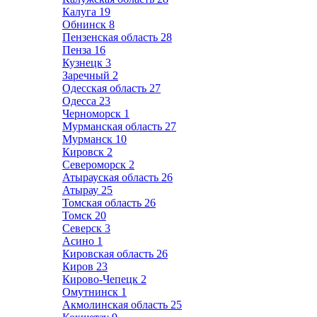
Калуга
19
Обнинск
8
Пензенская область
28
Пенза
16
Кузнецк
3
Заречный
2
Одесская область
27
Одесса
23
Черноморск
1
Мурманская область
27
Мурманск
10
Кировск
2
Североморск
2
Атырауская область
26
Атырау
25
Томская область
26
Томск
20
Северск
3
Асино
1
Кировская область
26
Киров
23
Кирово-Чепецк
2
Омутнинск
1
Акмолинская область
25