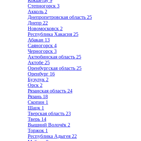
Кокшетау
9
Степногорск
3
Акколь
2
Днепропетровская область
25
Днепр
22
Новомосковск
2
Республика Хакасия
25
Абакан
13
Саяногорск
4
Черногорск
3
Актюбинская область
25
Актобе
25
Оренбургская область
25
Оренбург
16
Бузулук
2
Орск
2
Рязанская область
24
Рязань
18
Скопин
1
Шацк
1
Тверская область
23
Тверь
14
Вышний Волочёк
2
Торжок
1
Республика Адыгея
22