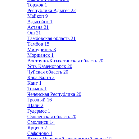
Торжок
1
Республика Адыгея
22
Майкоп
9
Адыгейск
1
Астана
21
Ош
21
Тамбовская область
21
Тамбов
15
Мичуринск
3
Моршанск
1
Восточно-Казахстанская область
20
Усть-Каменогорск
20
Чуйская область
20
Кара-Балта
2
Кант
1
Токмок
1
Чеченская Республика
20
Грозный
16
Шали
2
Гудермес
1
Смоленская область
20
Смоленск
14
Ярцево
2
Сафоново
1
Ямало-Ненецкий автономный округ
18