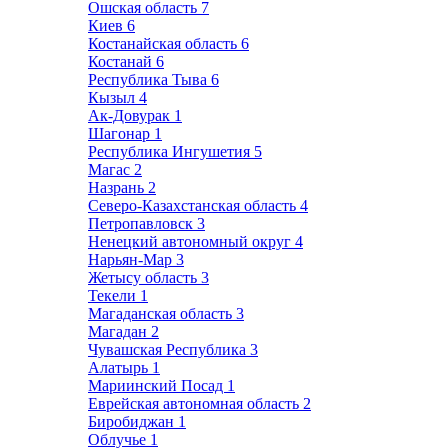
Ошская область
7
Киев
6
Костанайская область
6
Костанай
6
Республика Тыва
6
Кызыл
4
Ак-Довурак
1
Шагонар
1
Республика Ингушетия
5
Магас
2
Назрань
2
Северо-Казахстанская область
4
Петропавловск
3
Ненецкий автономный округ
4
Нарьян-Мар
3
Жетысу область
3
Текели
1
Магаданская область
3
Магадан
2
Чувашская Республика
3
Алатырь
1
Мариинский Посад
1
Еврейская автономная область
2
Биробиджан
1
Облучье
1