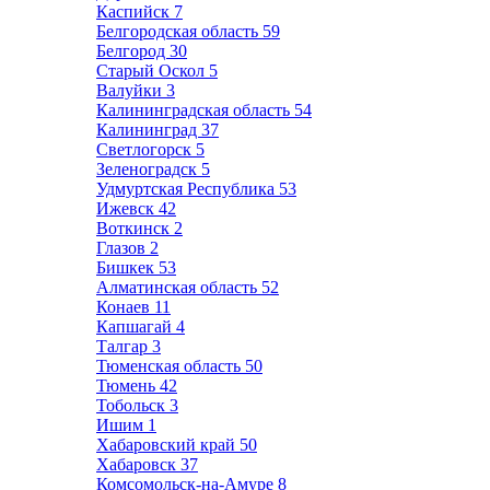
Каспийск
7
Белгородская область
59
Белгород
30
Старый Оскол
5
Валуйки
3
Калининградская область
54
Калининград
37
Светлогорск
5
Зеленоградск
5
Удмуртская Республика
53
Ижевск
42
Воткинск
2
Глазов
2
Бишкек
53
Алматинская область
52
Конаев
11
Капшагай
4
Талгар
3
Тюменская область
50
Тюмень
42
Тобольск
3
Ишим
1
Хабаровский край
50
Хабаровск
37
Комсомольск-на-Амуре
8