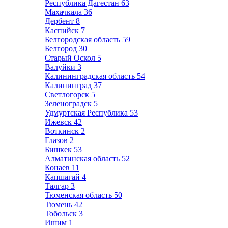
Республика Дагестан
63
Махачкала
36
Дербент
8
Каспийск
7
Белгородская область
59
Белгород
30
Старый Оскол
5
Валуйки
3
Калининградская область
54
Калининград
37
Светлогорск
5
Зеленоградск
5
Удмуртская Республика
53
Ижевск
42
Воткинск
2
Глазов
2
Бишкек
53
Алматинская область
52
Конаев
11
Капшагай
4
Талгар
3
Тюменская область
50
Тюмень
42
Тобольск
3
Ишим
1