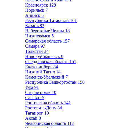
Красноярск
128
Норильск
7
Ачинск
5
Республика Татарстан
161
Казань
83
Набережные Челны
18
Нижнекамск
5
Самарская область
157
Самара
97
Тольятти
34
Новокуйбышевск
9
Свердловская область
151
Екатеринбург
84
Нижний Тагил
14
Каменск-Уральский
7
Республика Башкортостан
150
Уфа
91
Стерлитамак
10
Салават
5
Ростовская область
141
Ростов-на-Дону
84
Таганрог
10
Аксай
8
Челябинская область
112