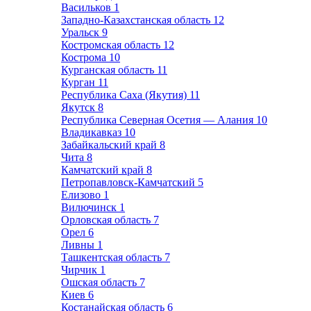
Васильков
1
Западно-Казахстанская область
12
Уральск
9
Костромская область
12
Кострома
10
Курганская область
11
Курган
11
Республика Саха (Якутия)
11
Якутск
8
Республика Северная Осетия — Алания
10
Владикавказ
10
Забайкальский край
8
Чита
8
Камчатский край
8
Петропавловск-Камчатский
5
Елизово
1
Вилючинск
1
Орловская область
7
Орел
6
Ливны
1
Ташкентская область
7
Чирчик
1
Ошская область
7
Киев
6
Костанайская область
6