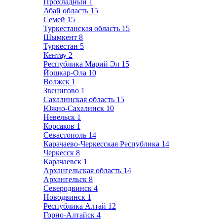
Прохладный
1
Абай область
15
Семей
15
Туркестанская область
15
Шымкент
8
Туркестан
5
Кентау
2
Республика Марий Эл
15
Йошкар-Ола
10
Волжск
1
Звенигово
1
Сахалинская область
15
Южно-Сахалинск
10
Невельск
1
Корсаков
1
Севастополь
14
Карачаево-Черкесская Республика
14
Черкесск
8
Карачаевск
1
Архангельская область
14
Архангельск
8
Северодвинск
4
Новодвинск
1
Республика Алтай
12
Горно-Алтайск
4