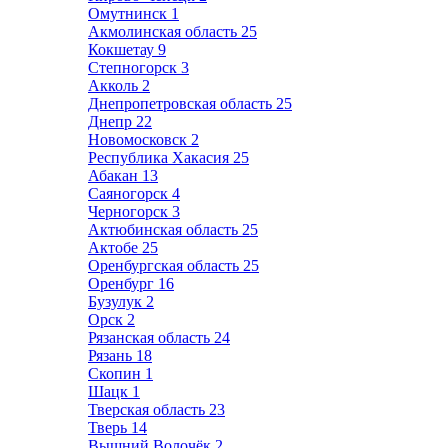
Омутнинск
1
Акмолинская область
25
Кокшетау
9
Степногорск
3
Акколь
2
Днепропетровская область
25
Днепр
22
Новомосковск
2
Республика Хакасия
25
Абакан
13
Саяногорск
4
Черногорск
3
Актюбинская область
25
Актобе
25
Оренбургская область
25
Оренбург
16
Бузулук
2
Орск
2
Рязанская область
24
Рязань
18
Скопин
1
Шацк
1
Тверская область
23
Тверь
14
Вышний Волочёк
2