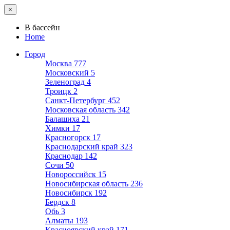
×
В бассейн
Home
Город
Москва
777
Московский
5
Зеленоград
4
Троицк
2
Санкт-Петербург
452
Московская область
342
Балашиха
21
Химки
17
Красногорск
17
Краснодарский край
323
Краснодар
142
Сочи
50
Новороссийск
15
Новосибирская область
236
Новосибирск
192
Бердск
8
Обь
3
Алматы
193
Красноярский край
171