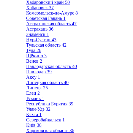
Хабаровский край
50
Хабаровск
37
Комсомольск-на-Амуре
8
Советская Гавань
1
Астраханская область
47
Астрахань
36
Знаменск
1
Нур-Султан
43
Тульская область
42
Тула
26
Щёкино
3
Венев
2
Павлодарская область
40
Павлодар
39
Аксу
1
Липецкая область
40
Липецк
25
Елец
2
Усмань
1
Республика Бурятия
39
Улан-Удэ
32
Кяхта
1
Северобайкальск
1
Київ
38
Харьковская область
36