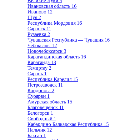
Великие Луки
3
Ивановская область
16
Иваново
12
Шуя
2
Республика Мордовия
16
Саранск
11
Рузаевка
2
Чувашская Республика — Чувашия
16
Чебоксары
12
Новочебоксарск
3
Карагандинская область
16
Караганда
13
Темиртау
2
Сарань
1
Республика Карелия
15
Петрозаводск
11
Кондопога
2
Суоярви
1
Амурская область
15
Благовещенск
11
Белогорск
1
Свободный
1
Кабардино-Балкарская Республика
15
Нальчик
12
Баксан
1