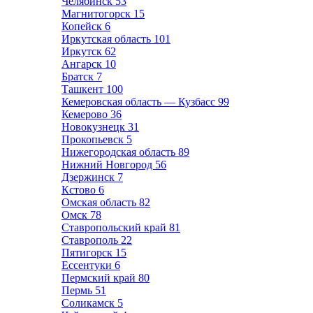
Челябинск
53
Магнитогорск
15
Копейск
6
Иркутская область
101
Иркутск
62
Ангарск
10
Братск
7
Ташкент
100
Кемеровская область — Кузбасс
99
Кемерово
36
Новокузнецк
31
Прокопьевск
5
Нижегородская область
89
Нижний Новгород
56
Дзержинск
7
Кстово
6
Омская область
82
Омск
78
Ставропольский край
81
Ставрополь
22
Пятигорск
15
Ессентуки
6
Пермский край
80
Пермь
51
Соликамск
5