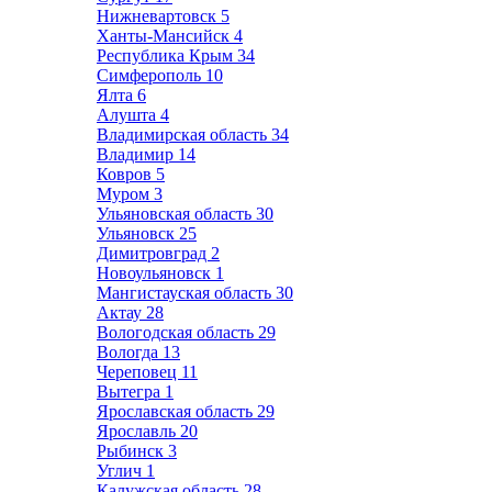
Нижневартовск
5
Ханты-Мансийск
4
Республика Крым
34
Симферополь
10
Ялта
6
Алушта
4
Владимирская область
34
Владимир
14
Ковров
5
Муром
3
Ульяновская область
30
Ульяновск
25
Димитровград
2
Новоульяновск
1
Мангистауская область
30
Актау
28
Вологодская область
29
Вологда
13
Череповец
11
Вытегра
1
Ярославская область
29
Ярославль
20
Рыбинск
3
Углич
1
Калужская область
28