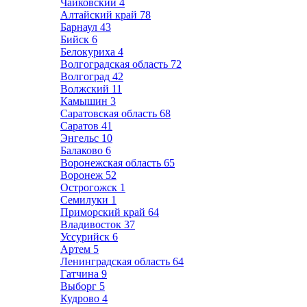
Чайковский
4
Алтайский край
78
Барнаул
43
Бийск
6
Белокуриха
4
Волгоградская область
72
Волгоград
42
Волжский
11
Камышин
3
Саратовская область
68
Саратов
41
Энгельс
10
Балаково
6
Воронежская область
65
Воронеж
52
Острогожск
1
Семилуки
1
Приморский край
64
Владивосток
37
Уссурийск
6
Артем
5
Ленинградская область
64
Гатчина
9
Выборг
5
Кудрово
4