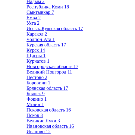
Надым
2
Республика Коми
18
Сыктывкар
7
Емва
2
Ухта
2
Иссык-Кульская область
17
Каракол
2
Чолпон-Ата
1
Курская область
17
Курск
14
Щигры
1
Курчатов
1
Новгородская область
17
Великий Новгород
11
Пестово
2
Боровичи
1
Брянская область
17
Брянск
9
Фокино
1
Мглин
1
Псковская область
16
Псков
8
Великие Луки
3
Ивановская область
16
Иваново
12