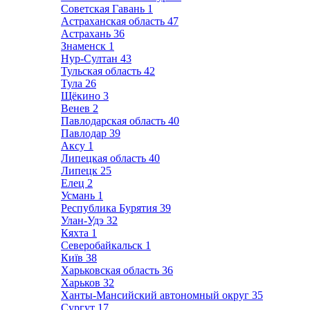
Советская Гавань
1
Астраханская область
47
Астрахань
36
Знаменск
1
Нур-Султан
43
Тульская область
42
Тула
26
Щёкино
3
Венев
2
Павлодарская область
40
Павлодар
39
Аксу
1
Липецкая область
40
Липецк
25
Елец
2
Усмань
1
Республика Бурятия
39
Улан-Удэ
32
Кяхта
1
Северобайкальск
1
Київ
38
Харьковская область
36
Харьков
32
Ханты-Мансийский автономный округ
35
Сургут
17