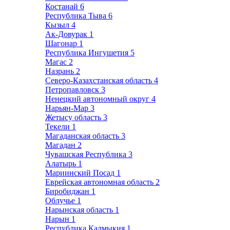
Костанай
6
Республика Тыва
6
Кызыл
4
Ак-Довурак
1
Шагонар
1
Республика Ингушетия
5
Магас
2
Назрань
2
Северо-Казахстанская область
4
Петропавловск
3
Ненецкий автономный округ
4
Нарьян-Мар
3
Жетысу область
3
Текели
1
Магаданская область
3
Магадан
2
Чувашская Республика
3
Алатырь
1
Мариинский Посад
1
Еврейская автономная область
2
Биробиджан
1
Облучье
1
Нарынская область
1
Нарын
1
Республика Калмыкия
1