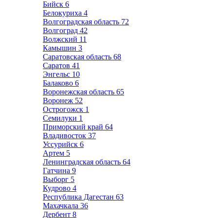
Бийск
6
Белокуриха
4
Волгоградская область
72
Волгоград
42
Волжский
11
Камышин
3
Саратовская область
68
Саратов
41
Энгельс
10
Балаково
6
Воронежская область
65
Воронеж
52
Острогожск
1
Семилуки
1
Приморский край
64
Владивосток
37
Уссурийск
6
Артем
5
Ленинградская область
64
Гатчина
9
Выборг
5
Кудрово
4
Республика Дагестан
63
Махачкала
36
Дербент
8