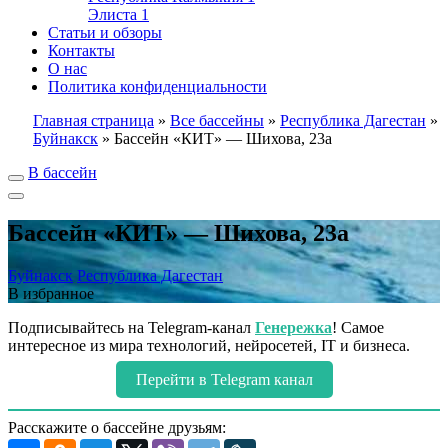
Элиста
1
Статьи и обзоры
Контакты
О нас
Политика конфиденциальности
Главная страница
»
Все бассейны
»
Республика Дагестан
»
Буйнакск
»
Бассейн «КИТ» — Шихова, 23а
В бассейн
Бассейн «КИТ» — Шихова, 23а
Буйнакск
Республика Дагестан
В избранное
Подписывайтесь на Telegram-канал
Генережка
! Самое
интересное из мира технологий, нейросетей, IT и бизнеса.
Перейти в Telegram канал
Расскажите о бассейне друзьям: