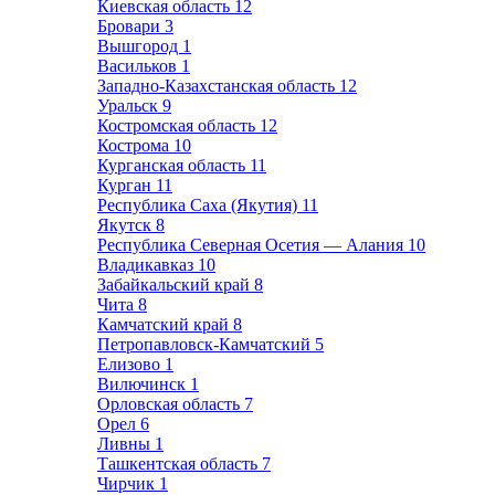
Киевская область
12
Бровари
3
Вышгород
1
Васильков
1
Западно-Казахстанская область
12
Уральск
9
Костромская область
12
Кострома
10
Курганская область
11
Курган
11
Республика Саха (Якутия)
11
Якутск
8
Республика Северная Осетия — Алания
10
Владикавказ
10
Забайкальский край
8
Чита
8
Камчатский край
8
Петропавловск-Камчатский
5
Елизово
1
Вилючинск
1
Орловская область
7
Орел
6
Ливны
1
Ташкентская область
7
Чирчик
1