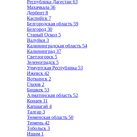
Республика Дагестан
63
Махачкала
36
Дербент
8
Каспийск
7
Белгородская область
59
Белгород
30
Старый Оскол
5
Валуйки
3
Калининградская область
54
Калининград
37
Светлогорск
5
Зеленоградск
5
Удмуртская Республика
53
Ижевск
42
Воткинск
2
Глазов
2
Бишкек
53
Алматинская область
52
Конаев
11
Капшагай
4
Талгар
3
Тюменская область
50
Тюмень
42
Тобольск
3
Ишим
1