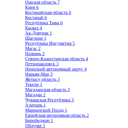
Ошская область
7
Киев
6
Костанайская область
6
Костанай
6
Республика Тыва
6
Кызыл
4
Ак-Довурак
1
Шагонар
1
Республика Ингушетия
5
Магас
2
Назрань
2
Северо-Казахстанская область
4
Петропавловск
3
Ненецкий автономный округ
4
Нарьян-Мар
3
Жетысу область
3
Текели
1
Магаданская область
3
Магадан
2
Чувашская Республика
3
Алатырь
1
Мариинский Посад
1
Еврейская автономная область
2
Биробиджан
1
Облучье
1