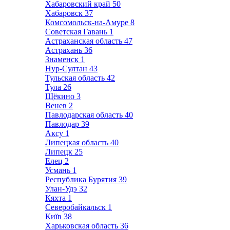
Хабаровский край
50
Хабаровск
37
Комсомольск-на-Амуре
8
Советская Гавань
1
Астраханская область
47
Астрахань
36
Знаменск
1
Нур-Султан
43
Тульская область
42
Тула
26
Щёкино
3
Венев
2
Павлодарская область
40
Павлодар
39
Аксу
1
Липецкая область
40
Липецк
25
Елец
2
Усмань
1
Республика Бурятия
39
Улан-Удэ
32
Кяхта
1
Северобайкальск
1
Київ
38
Харьковская область
36