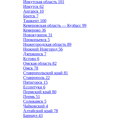
Иркутская область
101
Иркутск
62
Ангарск
10
Братск
7
Ташкент
100
Кемеровская область — Кузбасс
99
Кемерово
36
Новокузнецк
31
Прокопьевск
5
Нижегородская область
89
Нижний Новгород
56
Дзержинск
7
Кстово
6
Омская область
82
Омск
78
Ставропольский край
81
Ставрополь
22
Пятигорск
15
Ессентуки
6
Пермский край
80
Пермь
51
Соликамск
5
Чайковский
4
Алтайский край
78
Барнаул
43