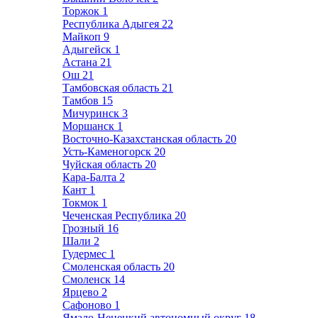
Торжок
1
Республика Адыгея
22
Майкоп
9
Адыгейск
1
Астана
21
Ош
21
Тамбовская область
21
Тамбов
15
Мичуринск
3
Моршанск
1
Восточно-Казахстанская область
20
Усть-Каменогорск
20
Чуйская область
20
Кара-Балта
2
Кант
1
Токмок
1
Чеченская Республика
20
Грозный
16
Шали
2
Гудермес
1
Смоленская область
20
Смоленск
14
Ярцево
2
Сафоново
1
Ямало-Ненецкий автономный округ
18