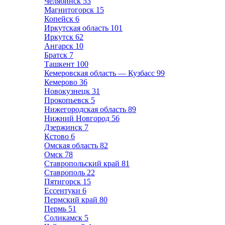
Челябинск
53
Магнитогорск
15
Копейск
6
Иркутская область
101
Иркутск
62
Ангарск
10
Братск
7
Ташкент
100
Кемеровская область — Кузбасс
99
Кемерово
36
Новокузнецк
31
Прокопьевск
5
Нижегородская область
89
Нижний Новгород
56
Дзержинск
7
Кстово
6
Омская область
82
Омск
78
Ставропольский край
81
Ставрополь
22
Пятигорск
15
Ессентуки
6
Пермский край
80
Пермь
51
Соликамск
5