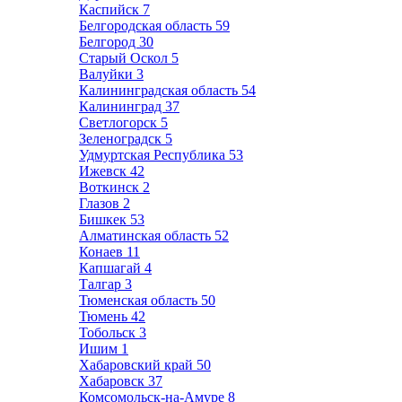
Каспийск
7
Белгородская область
59
Белгород
30
Старый Оскол
5
Валуйки
3
Калининградская область
54
Калининград
37
Светлогорск
5
Зеленоградск
5
Удмуртская Республика
53
Ижевск
42
Воткинск
2
Глазов
2
Бишкек
53
Алматинская область
52
Конаев
11
Капшагай
4
Талгар
3
Тюменская область
50
Тюмень
42
Тобольск
3
Ишим
1
Хабаровский край
50
Хабаровск
37
Комсомольск-на-Амуре
8