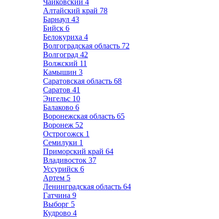
Чайковский
4
Алтайский край
78
Барнаул
43
Бийск
6
Белокуриха
4
Волгоградская область
72
Волгоград
42
Волжский
11
Камышин
3
Саратовская область
68
Саратов
41
Энгельс
10
Балаково
6
Воронежская область
65
Воронеж
52
Острогожск
1
Семилуки
1
Приморский край
64
Владивосток
37
Уссурийск
6
Артем
5
Ленинградская область
64
Гатчина
9
Выборг
5
Кудрово
4