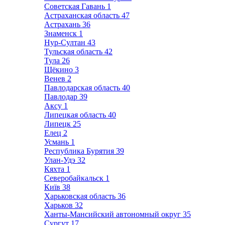
Советская Гавань
1
Астраханская область
47
Астрахань
36
Знаменск
1
Нур-Султан
43
Тульская область
42
Тула
26
Щёкино
3
Венев
2
Павлодарская область
40
Павлодар
39
Аксу
1
Липецкая область
40
Липецк
25
Елец
2
Усмань
1
Республика Бурятия
39
Улан-Удэ
32
Кяхта
1
Северобайкальск
1
Київ
38
Харьковская область
36
Харьков
32
Ханты-Мансийский автономный округ
35
Сургут
17