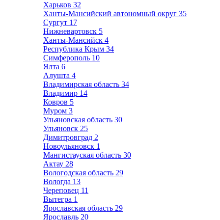
Харьков
32
Ханты-Мансийский автономный округ
35
Сургут
17
Нижневартовск
5
Ханты-Мансийск
4
Республика Крым
34
Симферополь
10
Ялта
6
Алушта
4
Владимирская область
34
Владимир
14
Ковров
5
Муром
3
Ульяновская область
30
Ульяновск
25
Димитровград
2
Новоульяновск
1
Мангистауская область
30
Актау
28
Вологодская область
29
Вологда
13
Череповец
11
Вытегра
1
Ярославская область
29
Ярославль
20