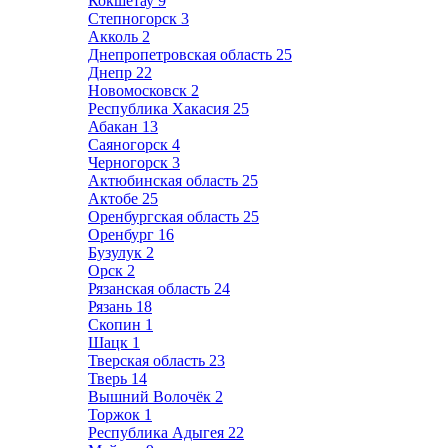
Кокшетау
9
Степногорск
3
Акколь
2
Днепропетровская область
25
Днепр
22
Новомосковск
2
Республика Хакасия
25
Абакан
13
Саяногорск
4
Черногорск
3
Актюбинская область
25
Актобе
25
Оренбургская область
25
Оренбург
16
Бузулук
2
Орск
2
Рязанская область
24
Рязань
18
Скопин
1
Шацк
1
Тверская область
23
Тверь
14
Вышний Волочёк
2
Торжок
1
Республика Адыгея
22