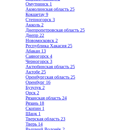
Омутнинск
1
Акмолинская область
25
Кокшетау
9
Степногорск
3
Акколь
2
Днепропетровская область
25
Днепр
22
Новомосковск
2
Республика Хакасия
25
Абакан
13
Саяногорск
4
Черногорск
3
Актюбинская область
25
Актобе
25
Оренбургская область
25
Оренбург
16
Бузулук
2
Орск
2
Рязанская область
24
Рязань
18
Скопин
1
Шацк
1
Тверская область
23
Тверь
14
Вышний Волочёк
2