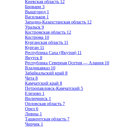
Киевская область
12
Бровари
3
Вышгород
1
Васильков
1
Западно-Казахстанская область
12
Уральск
9
Костромская область
12
Кострома
10
Курганская область
11
Курган
11
Республика Саха (Якутия)
11
Якутск
8
Республика Северная Осетия — Алания
10
Владикавказ
10
Забайкальский край
8
Чита
8
Камчатский край
8
Петропавловск-Камчатский
5
Елизово
1
Вилючинск
1
Орловская область
7
Орел
6
Ливны
1
Ташкентская область
7
Чирчик
1