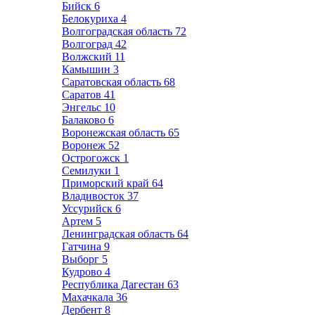
Бийск
6
Белокуриха
4
Волгоградская область
72
Волгоград
42
Волжский
11
Камышин
3
Саратовская область
68
Саратов
41
Энгельс
10
Балаково
6
Воронежская область
65
Воронеж
52
Острогожск
1
Семилуки
1
Приморский край
64
Владивосток
37
Уссурийск
6
Артем
5
Ленинградская область
64
Гатчина
9
Выборг
5
Кудрово
4
Республика Дагестан
63
Махачкала
36
Дербент
8