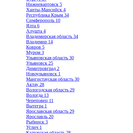
Нижневартовск
5
Ханты-Мансийск
4
Республика Крым
34
Симферополь
10
Ялта
6
Алушта
4
Владимирская область
34
Владимир
14
Ковров
5
Муром
3
Ульяновская область
30
Ульяновск
25
Димитровград
2
Новоульяновск
1
Мангистауская область
30
Актау
28
Вологодская область
29
Вологда
13
Череповец
11
Вытегра
1
Ярославская область
29
Ярославль
20
Рыбинск
3
Углич
1
Калужская область
28