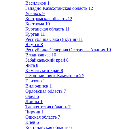
Васильков
1
Западно-Казахстанская область
12
Уральск
9
Костромская область
12
Кострома
10
Курганская область
11
Курган
11
Республика Саха (Якутия)
11
Якутск
8
Республика Северная Осетия — Алания
10
Владикавказ
10
Забайкальский край
8
Чита
8
Камчатский край
8
Петропавловск-Камчатский
5
Елизово
1
Вилючинск
1
Орловская область
7
Орел
6
Ливны
1
Ташкентская область
7
Чирчик
1
Ошская область
7
Киев
6
Костанайская область
6