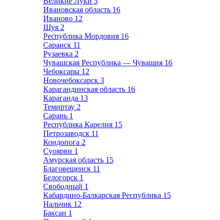
Великие Луки
3
Ивановская область
16
Иваново
12
Шуя
2
Республика Мордовия
16
Саранск
11
Рузаевка
2
Чувашская Республика — Чувашия
16
Чебоксары
12
Новочебоксарск
3
Карагандинская область
16
Караганда
13
Темиртау
2
Сарань
1
Республика Карелия
15
Петрозаводск
11
Кондопога
2
Суоярви
1
Амурская область
15
Благовещенск
11
Белогорск
1
Свободный
1
Кабардино-Балкарская Республика
15
Нальчик
12
Баксан
1