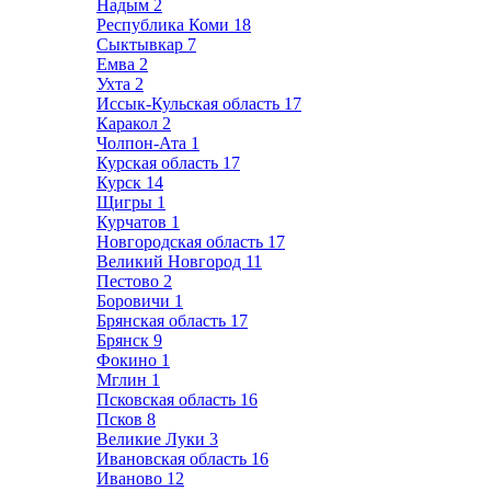
Надым
2
Республика Коми
18
Сыктывкар
7
Емва
2
Ухта
2
Иссык-Кульская область
17
Каракол
2
Чолпон-Ата
1
Курская область
17
Курск
14
Щигры
1
Курчатов
1
Новгородская область
17
Великий Новгород
11
Пестово
2
Боровичи
1
Брянская область
17
Брянск
9
Фокино
1
Мглин
1
Псковская область
16
Псков
8
Великие Луки
3
Ивановская область
16
Иваново
12