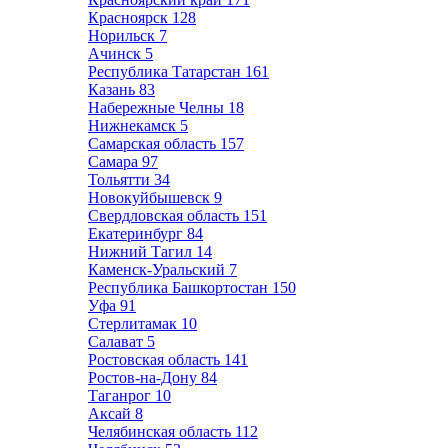
Красноярск
128
Норильск
7
Ачинск
5
Республика Татарстан
161
Казань
83
Набережные Челны
18
Нижнекамск
5
Самарская область
157
Самара
97
Тольятти
34
Новокуйбышевск
9
Свердловская область
151
Екатеринбург
84
Нижний Тагил
14
Каменск-Уральский
7
Республика Башкортостан
150
Уфа
91
Стерлитамак
10
Салават
5
Ростовская область
141
Ростов-на-Дону
84
Таганрог
10
Аксай
8
Челябинская область
112