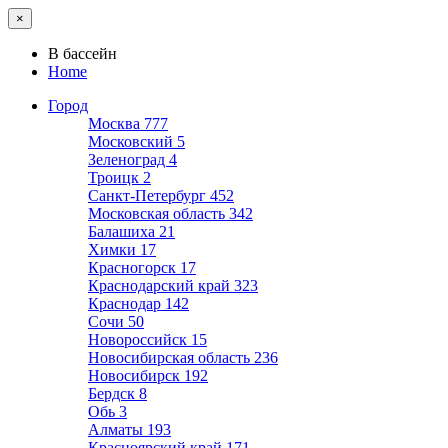
×
В бассейн
Home
Город
Москва
777
Московский
5
Зеленоград
4
Троицк
2
Санкт-Петербург
452
Московская область
342
Балашиха
21
Химки
17
Красногорск
17
Краснодарский край
323
Краснодар
142
Сочи
50
Новороссийск
15
Новосибирская область
236
Новосибирск
192
Бердск
8
Обь
3
Алматы
193
Красноярский край
171