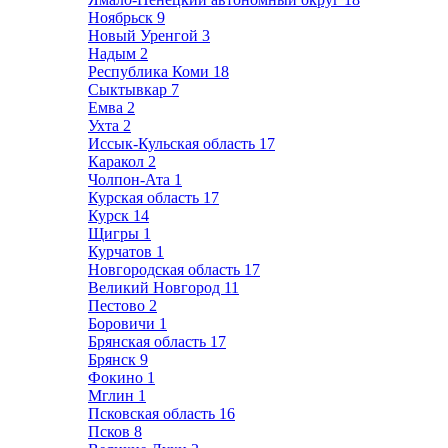
Ноябрьск
9
Новый Уренгой
3
Надым
2
Республика Коми
18
Сыктывкар
7
Емва
2
Ухта
2
Иссык-Кульская область
17
Каракол
2
Чолпон-Ата
1
Курская область
17
Курск
14
Щигры
1
Курчатов
1
Новгородская область
17
Великий Новгород
11
Пестово
2
Боровичи
1
Брянская область
17
Брянск
9
Фокино
1
Мглин
1
Псковская область
16
Псков
8