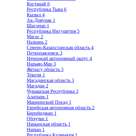
Костанай
6
Республика Тыва
6
Кызыл
4
Ак-Довурак
1
Шагонар
1
Республика Ингушетия
5
Магас
2
Назрань
2
Северо-Казахстанская область
4
Петропавловск
3
Ненецкий автономный округ
4
Нарьян-Мар
3
Жетысу область
3
Текели
1
Магаданская область
3
Магадан
2
Чувашская Республика
3
Алатырь
1
Мариинский Посад
1
Еврейская автономная область
2
Биробиджан
1
Облучье
1
Нарынская область
1
Нарын
1
Республика Калмыкия
1