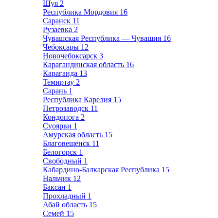
Шуя
2
Республика Мордовия
16
Саранск
11
Рузаевка
2
Чувашская Республика — Чувашия
16
Чебоксары
12
Новочебоксарск
3
Карагандинская область
16
Караганда
13
Темиртау
2
Сарань
1
Республика Карелия
15
Петрозаводск
11
Кондопога
2
Суоярви
1
Амурская область
15
Благовещенск
11
Белогорск
1
Свободный
1
Кабардино-Балкарская Республика
15
Нальчик
12
Баксан
1
Прохладный
1
Абай область
15
Семей
15