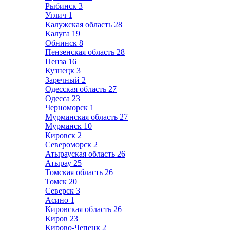
Рыбинск
3
Углич
1
Калужская область
28
Калуга
19
Обнинск
8
Пензенская область
28
Пенза
16
Кузнецк
3
Заречный
2
Одесская область
27
Одесса
23
Черноморск
1
Мурманская область
27
Мурманск
10
Кировск
2
Североморск
2
Атырауская область
26
Атырау
25
Томская область
26
Томск
20
Северск
3
Асино
1
Кировская область
26
Киров
23
Кирово-Чепецк
2