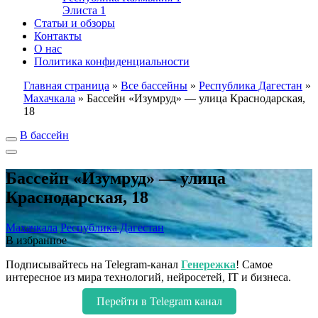
Элиста
1
Статьи и обзоры
Контакты
О нас
Политика конфиденциальности
Главная страница
»
Все бассейны
»
Республика Дагестан
»
Махачкала
»
Бассейн «Изумруд» — улица Краснодарская,
18
В бассейн
Бассейн «Изумруд» — улица
Краснодарская, 18
Махачкала
Республика Дагестан
В избранное
Подписывайтесь на Telegram-канал
Генережка
! Самое
интересное из мира технологий, нейросетей, IT и бизнеса.
Перейти в Telegram канал