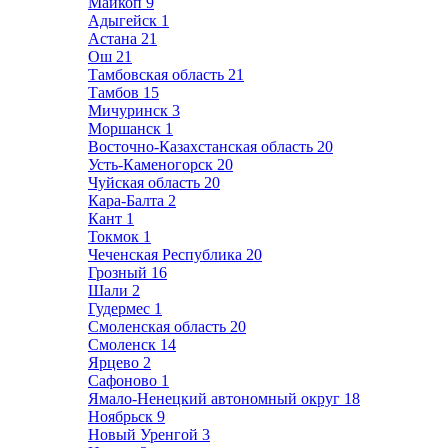
Майкоп
9
Адыгейск
1
Астана
21
Ош
21
Тамбовская область
21
Тамбов
15
Мичуринск
3
Моршанск
1
Восточно-Казахстанская область
20
Усть-Каменогорск
20
Чуйская область
20
Кара-Балта
2
Кант
1
Токмок
1
Чеченская Республика
20
Грозный
16
Шали
2
Гудермес
1
Смоленская область
20
Смоленск
14
Ярцево
2
Сафоново
1
Ямало-Ненецкий автономный округ
18
Ноябрьск
9
Новый Уренгой
3