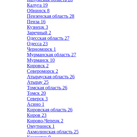
Калуга
19
Обнинск
8
Пензенская область
28
Пенза
16
Кузнецк
3
Заречный
2
Одесская область
27
Одесса
23
Черноморск
1
Мурманская область
27
Мурманск
10
Кировск
2
Североморск
2
Атырауская область
26
Атырау
25
Томская область
26
Томск
20
Северск
3
Асино
1
Кировская область
26
Киров
23
Кирово-Чепецк
2
Омутнинск
1
Акмолинская область
25