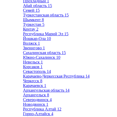
Прохладный
1
Абай область
15
Семей
15
Туркестанская область
15
Шымкент
8
Туркестан
5
Кентау
2
Республика Марий Эл
15
Йошкар-Ола
10
Волжск
1
Звенигово
1
Сахалинская область
15
Южно-Сахалинск
10
Невельск
1
Корсаков
1
Севастополь
14
Карачаево-Черкесская Республика
14
Черкесск
8
Карачаевск
1
Архангельская область
14
Архангельск
8
Северодвинск
4
Новодвинск
1
Республика Алтай
12
Горно-Алтайск
4