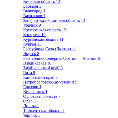
Киевская область
12
Бровари
3
Вышгород
1
Васильков
1
Западно-Казахстанская область
12
Уральск
9
Костромская область
12
Кострома
10
Курганская область
11
Курган
11
Республика Саха (Якутия)
11
Якутск
8
Республика Северная Осетия — Алания
10
Владикавказ
10
Забайкальский край
8
Чита
8
Камчатский край
8
Петропавловск-Камчатский
5
Елизово
1
Вилючинск
1
Орловская область
7
Орел
6
Ливны
1
Ташкентская область
7
Чирчик
1