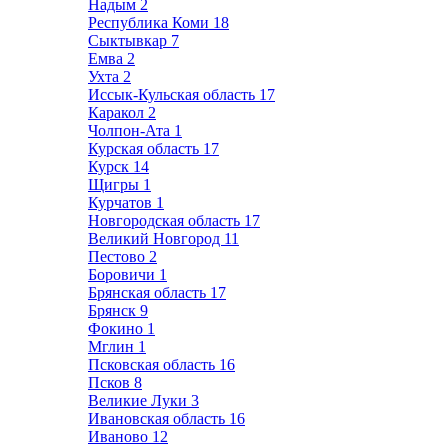
Надым
2
Республика Коми
18
Сыктывкар
7
Емва
2
Ухта
2
Иссык-Кульская область
17
Каракол
2
Чолпон-Ата
1
Курская область
17
Курск
14
Щигры
1
Курчатов
1
Новгородская область
17
Великий Новгород
11
Пестово
2
Боровичи
1
Брянская область
17
Брянск
9
Фокино
1
Мглин
1
Псковская область
16
Псков
8
Великие Луки
3
Ивановская область
16
Иваново
12