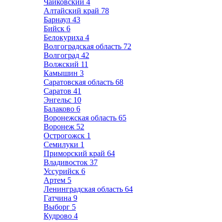
Чайковский
4
Алтайский край
78
Барнаул
43
Бийск
6
Белокуриха
4
Волгоградская область
72
Волгоград
42
Волжский
11
Камышин
3
Саратовская область
68
Саратов
41
Энгельс
10
Балаково
6
Воронежская область
65
Воронеж
52
Острогожск
1
Семилуки
1
Приморский край
64
Владивосток
37
Уссурийск
6
Артем
5
Ленинградская область
64
Гатчина
9
Выборг
5
Кудрово
4