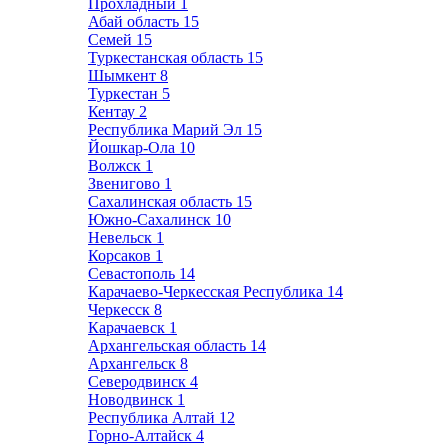
Прохладный
1
Абай область
15
Семей
15
Туркестанская область
15
Шымкент
8
Туркестан
5
Кентау
2
Республика Марий Эл
15
Йошкар-Ола
10
Волжск
1
Звенигово
1
Сахалинская область
15
Южно-Сахалинск
10
Невельск
1
Корсаков
1
Севастополь
14
Карачаево-Черкесская Республика
14
Черкесск
8
Карачаевск
1
Архангельская область
14
Архангельск
8
Северодвинск
4
Новодвинск
1
Республика Алтай
12
Горно-Алтайск
4