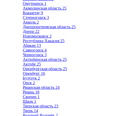
Омутнинск
1
Акмолинская область
25
Кокшетау
9
Степногорск
3
Акколь
2
Днепропетровская область
25
Днепр
22
Новомосковск
2
Республика Хакасия
25
Абакан
13
Саяногорск
4
Черногорск
3
Актюбинская область
25
Актобе
25
Оренбургская область
25
Оренбург
16
Бузулук
2
Орск
2
Рязанская область
24
Рязань
18
Скопин
1
Шацк
1
Тверская область
23
Тверь
14
Вышний Волочёк
2