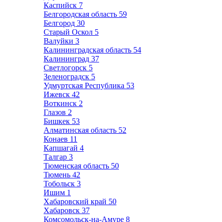
Каспийск
7
Белгородская область
59
Белгород
30
Старый Оскол
5
Валуйки
3
Калининградская область
54
Калининград
37
Светлогорск
5
Зеленоградск
5
Удмуртская Республика
53
Ижевск
42
Воткинск
2
Глазов
2
Бишкек
53
Алматинская область
52
Конаев
11
Капшагай
4
Талгар
3
Тюменская область
50
Тюмень
42
Тобольск
3
Ишим
1
Хабаровский край
50
Хабаровск
37
Комсомольск-на-Амуре
8