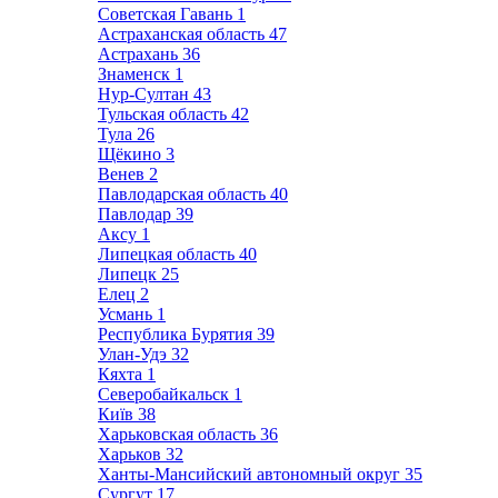
Советская Гавань
1
Астраханская область
47
Астрахань
36
Знаменск
1
Нур-Султан
43
Тульская область
42
Тула
26
Щёкино
3
Венев
2
Павлодарская область
40
Павлодар
39
Аксу
1
Липецкая область
40
Липецк
25
Елец
2
Усмань
1
Республика Бурятия
39
Улан-Удэ
32
Кяхта
1
Северобайкальск
1
Київ
38
Харьковская область
36
Харьков
32
Ханты-Мансийский автономный округ
35
Сургут
17