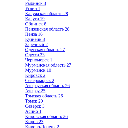
Рыбинск
3
Углич
1
Калужская область
28
Калуга
19
Обнинск
8
Пензенская область
28
Пенза
16
Кузнецк
3
Заречный
2
Одесская область
27
Одесса
23
Черноморск
1
Мурманская область
27
Мурманск
10
Кировск
2
Североморск
2
Атырауская область
26
Атырау
25
Томская область
26
Томск
20
Северск
3
Асино
1
Кировская область
26
Киров
23
Кирово-Чепецк
2