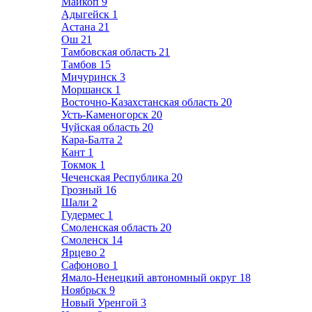
Майкоп
9
Адыгейск
1
Астана
21
Ош
21
Тамбовская область
21
Тамбов
15
Мичуринск
3
Моршанск
1
Восточно-Казахстанская область
20
Усть-Каменогорск
20
Чуйская область
20
Кара-Балта
2
Кант
1
Токмок
1
Чеченская Республика
20
Грозный
16
Шали
2
Гудермес
1
Смоленская область
20
Смоленск
14
Ярцево
2
Сафоново
1
Ямало-Ненецкий автономный округ
18
Ноябрьск
9
Новый Уренгой
3