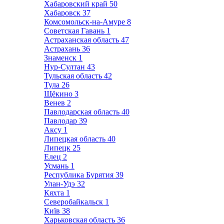
Хабаровский край
50
Хабаровск
37
Комсомольск-на-Амуре
8
Советская Гавань
1
Астраханская область
47
Астрахань
36
Знаменск
1
Нур-Султан
43
Тульская область
42
Тула
26
Щёкино
3
Венев
2
Павлодарская область
40
Павлодар
39
Аксу
1
Липецкая область
40
Липецк
25
Елец
2
Усмань
1
Республика Бурятия
39
Улан-Удэ
32
Кяхта
1
Северобайкальск
1
Київ
38
Харьковская область
36