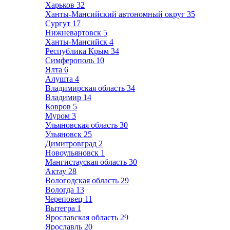
Харьков
32
Ханты-Мансийский автономный округ
35
Сургут
17
Нижневартовск
5
Ханты-Мансийск
4
Республика Крым
34
Симферополь
10
Ялта
6
Алушта
4
Владимирская область
34
Владимир
14
Ковров
5
Муром
3
Ульяновская область
30
Ульяновск
25
Димитровград
2
Новоульяновск
1
Мангистауская область
30
Актау
28
Вологодская область
29
Вологда
13
Череповец
11
Вытегра
1
Ярославская область
29
Ярославль
20