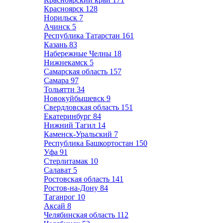
Красноярск
128
Норильск
7
Ачинск
5
Республика Татарстан
161
Казань
83
Набережные Челны
18
Нижнекамск
5
Самарская область
157
Самара
97
Тольятти
34
Новокуйбышевск
9
Свердловская область
151
Екатеринбург
84
Нижний Тагил
14
Каменск-Уральский
7
Республика Башкортостан
150
Уфа
91
Стерлитамак
10
Салават
5
Ростовская область
141
Ростов-на-Дону
84
Таганрог
10
Аксай
8
Челябинская область
112