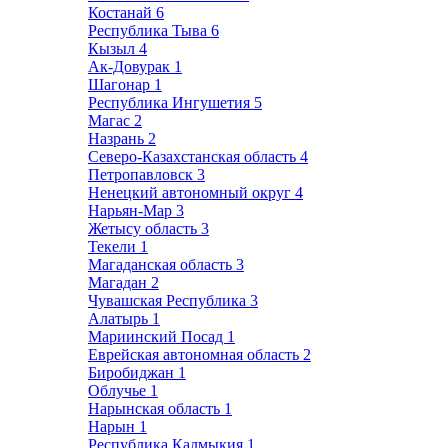
Костанай
6
Республика Тыва
6
Кызыл
4
Ак-Довурак
1
Шагонар
1
Республика Ингушетия
5
Магас
2
Назрань
2
Северо-Казахстанская область
4
Петропавловск
3
Ненецкий автономный округ
4
Нарьян-Мар
3
Жетысу область
3
Текели
1
Магаданская область
3
Магадан
2
Чувашская Республика
3
Алатырь
1
Мариинский Посад
1
Еврейская автономная область
2
Биробиджан
1
Облучье
1
Нарынская область
1
Нарын
1
Республика Калмыкия
1