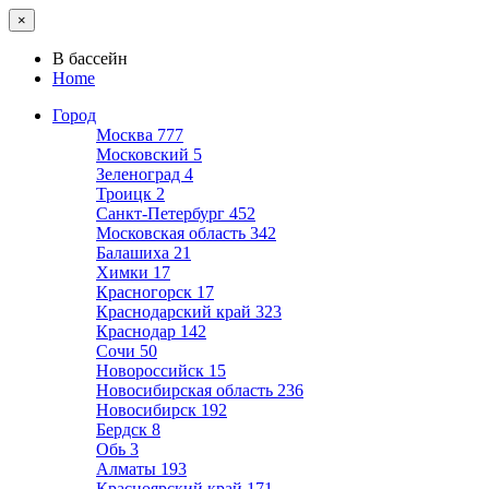
×
В бассейн
Home
Город
Москва
777
Московский
5
Зеленоград
4
Троицк
2
Санкт-Петербург
452
Московская область
342
Балашиха
21
Химки
17
Красногорск
17
Краснодарский край
323
Краснодар
142
Сочи
50
Новороссийск
15
Новосибирская область
236
Новосибирск
192
Бердск
8
Обь
3
Алматы
193
Красноярский край
171