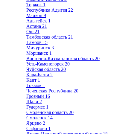
Торжок
1
Республика Адыгея
22
Майкоп
9
Адыгейск
1
Астана
21
Ош
21
Тамбовская область
21
Тамбов
15
Мичуринск
3
Моршанск
1
Восточно-Казахстанская область
20
Усть-Каменогорск
20
Чуйская область
20
Кара-Балта
2
Кант
1
Токмок
1
Чеченская Республика
20
Грозный
16
Шали
2
Гудермес
1
Смоленская область
20
Смоленск
14
Ярцево
2
Сафоново
1
Ямало-Ненецкий автономный округ
18