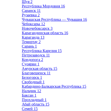
Шуя
2
Республика Мордовия
16
Саранск
11
Рузаевка
2
Чувашская Республика — Чувашия
16
Чебоксары
12
Новочебоксарск
3
Карагандинская область
16
Караганда
13
Темиртау
2
Сарань
1
Республика Карелия
15
Петрозаводск
11
Кондопога
2
Суоярви
1
Амурская область
15
Благовещенск
11
Белогорск
1
Свободный
1
Кабардино-Балкарская Республика
15
Нальчик
12
Баксан
1
Прохладный
1
Абай область
15
Семей
15