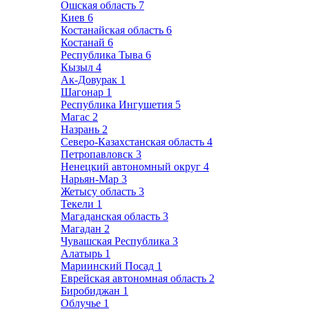
Ошская область
7
Киев
6
Костанайская область
6
Костанай
6
Республика Тыва
6
Кызыл
4
Ак-Довурак
1
Шагонар
1
Республика Ингушетия
5
Магас
2
Назрань
2
Северо-Казахстанская область
4
Петропавловск
3
Ненецкий автономный округ
4
Нарьян-Мар
3
Жетысу область
3
Текели
1
Магаданская область
3
Магадан
2
Чувашская Республика
3
Алатырь
1
Мариинский Посад
1
Еврейская автономная область
2
Биробиджан
1
Облучье
1