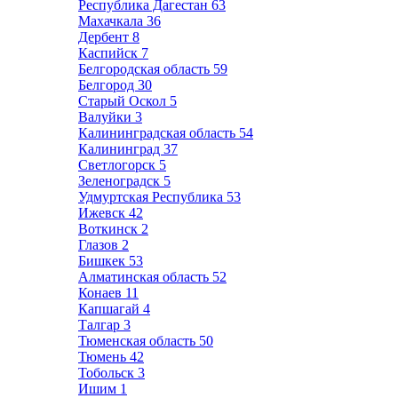
Республика Дагестан
63
Махачкала
36
Дербент
8
Каспийск
7
Белгородская область
59
Белгород
30
Старый Оскол
5
Валуйки
3
Калининградская область
54
Калининград
37
Светлогорск
5
Зеленоградск
5
Удмуртская Республика
53
Ижевск
42
Воткинск
2
Глазов
2
Бишкек
53
Алматинская область
52
Конаев
11
Капшагай
4
Талгар
3
Тюменская область
50
Тюмень
42
Тобольск
3
Ишим
1