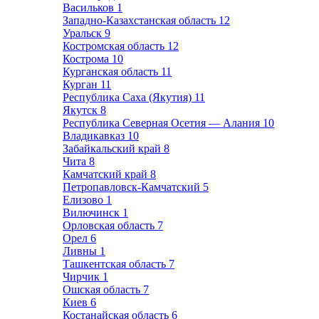
Васильков
1
Западно-Казахстанская область
12
Уральск
9
Костромская область
12
Кострома
10
Курганская область
11
Курган
11
Республика Саха (Якутия)
11
Якутск
8
Республика Северная Осетия — Алания
10
Владикавказ
10
Забайкальский край
8
Чита
8
Камчатский край
8
Петропавловск-Камчатский
5
Елизово
1
Вилючинск
1
Орловская область
7
Орел
6
Ливны
1
Ташкентская область
7
Чирчик
1
Ошская область
7
Киев
6
Костанайская область
6