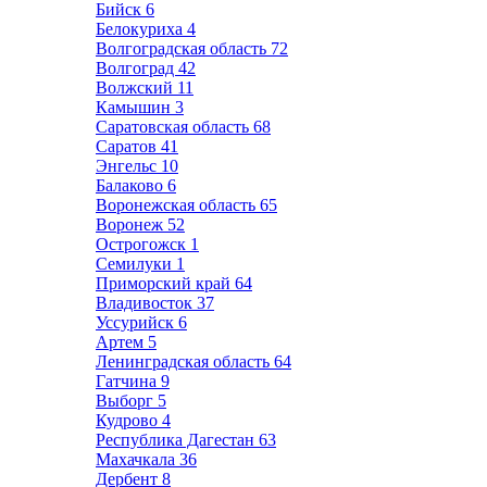
Бийск
6
Белокуриха
4
Волгоградская область
72
Волгоград
42
Волжский
11
Камышин
3
Саратовская область
68
Саратов
41
Энгельс
10
Балаково
6
Воронежская область
65
Воронеж
52
Острогожск
1
Семилуки
1
Приморский край
64
Владивосток
37
Уссурийск
6
Артем
5
Ленинградская область
64
Гатчина
9
Выборг
5
Кудрово
4
Республика Дагестан
63
Махачкала
36
Дербент
8