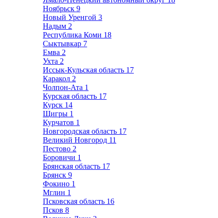
Ноябрьск
9
Новый Уренгой
3
Надым
2
Республика Коми
18
Сыктывкар
7
Емва
2
Ухта
2
Иссык-Кульская область
17
Каракол
2
Чолпон-Ата
1
Курская область
17
Курск
14
Щигры
1
Курчатов
1
Новгородская область
17
Великий Новгород
11
Пестово
2
Боровичи
1
Брянская область
17
Брянск
9
Фокино
1
Мглин
1
Псковская область
16
Псков
8