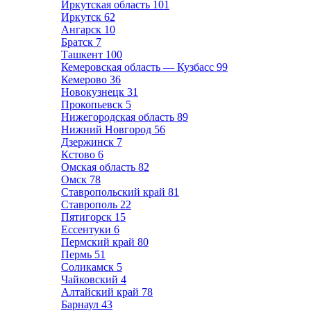
Иркутская область
101
Иркутск
62
Ангарск
10
Братск
7
Ташкент
100
Кемеровская область — Кузбасс
99
Кемерово
36
Новокузнецк
31
Прокопьевск
5
Нижегородская область
89
Нижний Новгород
56
Дзержинск
7
Кстово
6
Омская область
82
Омск
78
Ставропольский край
81
Ставрополь
22
Пятигорск
15
Ессентуки
6
Пермский край
80
Пермь
51
Соликамск
5
Чайковский
4
Алтайский край
78
Барнаул
43