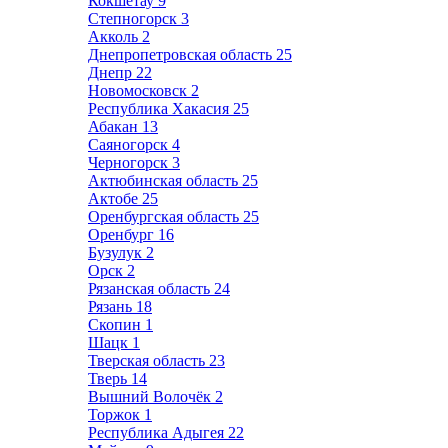
Кокшетау
9
Степногорск
3
Акколь
2
Днепропетровская область
25
Днепр
22
Новомосковск
2
Республика Хакасия
25
Абакан
13
Саяногорск
4
Черногорск
3
Актюбинская область
25
Актобе
25
Оренбургская область
25
Оренбург
16
Бузулук
2
Орск
2
Рязанская область
24
Рязань
18
Скопин
1
Шацк
1
Тверская область
23
Тверь
14
Вышний Волочёк
2
Торжок
1
Республика Адыгея
22