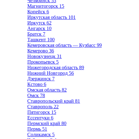
Челябинск
53
Магнитогорск
15
Копейск
6
Иркутская область
101
Иркутск
62
Ангарск
10
Братск
7
Ташкент
100
Кемеровская область — Кузбасс
99
Кемерово
36
Новокузнецк
31
Прокопьевск
5
Нижегородская область
89
Нижний Новгород
56
Дзержинск
7
Кстово
6
Омская область
82
Омск
78
Ставропольский край
81
Ставрополь
22
Пятигорск
15
Ессентуки
6
Пермский край
80
Пермь
51
Соликамск
5