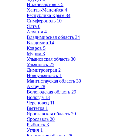
Нижневартовск
5
Ханты-Мансийск
4
Республика Крым
34
Симферополь
10
Ялта
6
Алушта
4
Владимирская область
34
Владимир
14
Ковров
5
Муром
3
Ульяновская область
30
Ульяновск
25
Димитровград
2
Новоульяновск
1
Мангистауская область
30
Актау
28
Вологодская область
29
Вологда
13
Череповец
11
Вытегра
1
Ярославская область
29
Ярославль
20
Рыбинск
3
Углич
1
Калужская область
28