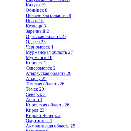
Калуга
19
Обнинск
8
Пензенская область
28
Пенза
16
Кузнецк
3
Заречный
2
Одесская область
27
Одесса
23
Черноморск
1
Мурманская область
27
Мурманск
10
Кировск
2
Североморск
2
Атырауская область
26
Атырау
25
Томская область
26
Томск
20
Северск
3
Асино
1
Кировская область
26
Киров
23
Кирово-Чепецк
2
Омутнинск
1
Акмолинская область
25