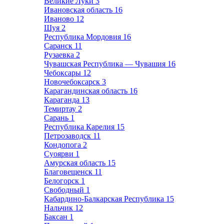
Великие Луки
3
Ивановская область
16
Иваново
12
Шуя
2
Республика Мордовия
16
Саранск
11
Рузаевка
2
Чувашская Республика — Чувашия
16
Чебоксары
12
Новочебоксарск
3
Карагандинская область
16
Караганда
13
Темиртау
2
Сарань
1
Республика Карелия
15
Петрозаводск
11
Кондопога
2
Суоярви
1
Амурская область
15
Благовещенск
11
Белогорск
1
Свободный
1
Кабардино-Балкарская Республика
15
Нальчик
12
Баксан
1