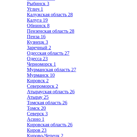
Рыбинск
3
Углич
1
Калужская область
28
Калуга
19
Обнинск
8
Пензенская область
28
Пенза
16
Кузнецк
3
Заречный
2
Одесская область
27
Одесса
23
Черноморск
1
Мурманская область
27
Мурманск
10
Кировск
2
Североморск
2
Атырауская область
26
Атырау
25
Томская область
26
Томск
20
Северск
3
Асино
1
Кировская область
26
Киров
23
Кирово-Чепецк
2