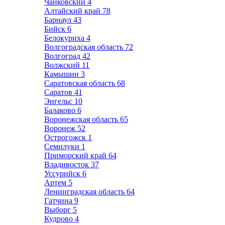
Чайковский
4
Алтайский край
78
Барнаул
43
Бийск
6
Белокуриха
4
Волгоградская область
72
Волгоград
42
Волжский
11
Камышин
3
Саратовская область
68
Саратов
41
Энгельс
10
Балаково
6
Воронежская область
65
Воронеж
52
Острогожск
1
Семилуки
1
Приморский край
64
Владивосток
37
Уссурийск
6
Артем
5
Ленинградская область
64
Гатчина
9
Выборг
5
Кудрово
4