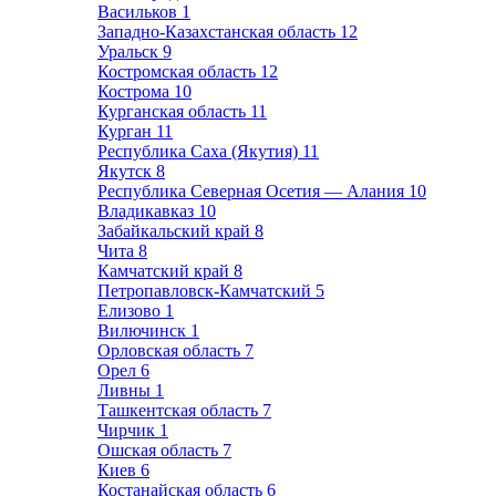
Васильков
1
Западно-Казахстанская область
12
Уральск
9
Костромская область
12
Кострома
10
Курганская область
11
Курган
11
Республика Саха (Якутия)
11
Якутск
8
Республика Северная Осетия — Алания
10
Владикавказ
10
Забайкальский край
8
Чита
8
Камчатский край
8
Петропавловск-Камчатский
5
Елизово
1
Вилючинск
1
Орловская область
7
Орел
6
Ливны
1
Ташкентская область
7
Чирчик
1
Ошская область
7
Киев
6
Костанайская область
6