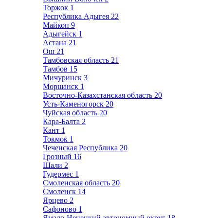
Торжок
1
Республика Адыгея
22
Майкоп
9
Адыгейск
1
Астана
21
Ош
21
Тамбовская область
21
Тамбов
15
Мичуринск
3
Моршанск
1
Восточно-Казахстанская область
20
Усть-Каменогорск
20
Чуйская область
20
Кара-Балта
2
Кант
1
Токмок
1
Чеченская Республика
20
Грозный
16
Шали
2
Гудермес
1
Смоленская область
20
Смоленск
14
Ярцево
2
Сафоново
1
Ямало-Ненецкий автономный округ
18