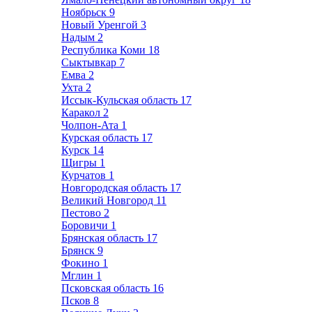
Ноябрьск
9
Новый Уренгой
3
Надым
2
Республика Коми
18
Сыктывкар
7
Емва
2
Ухта
2
Иссык-Кульская область
17
Каракол
2
Чолпон-Ата
1
Курская область
17
Курск
14
Щигры
1
Курчатов
1
Новгородская область
17
Великий Новгород
11
Пестово
2
Боровичи
1
Брянская область
17
Брянск
9
Фокино
1
Мглин
1
Псковская область
16
Псков
8