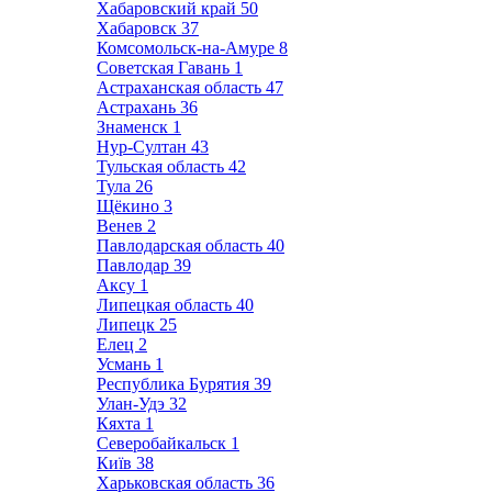
Хабаровский край
50
Хабаровск
37
Комсомольск-на-Амуре
8
Советская Гавань
1
Астраханская область
47
Астрахань
36
Знаменск
1
Нур-Султан
43
Тульская область
42
Тула
26
Щёкино
3
Венев
2
Павлодарская область
40
Павлодар
39
Аксу
1
Липецкая область
40
Липецк
25
Елец
2
Усмань
1
Республика Бурятия
39
Улан-Удэ
32
Кяхта
1
Северобайкальск
1
Київ
38
Харьковская область
36