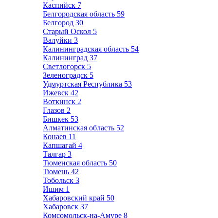
Каспийск
7
Белгородская область
59
Белгород
30
Старый Оскол
5
Валуйки
3
Калининградская область
54
Калининград
37
Светлогорск
5
Зеленоградск
5
Удмуртская Республика
53
Ижевск
42
Воткинск
2
Глазов
2
Бишкек
53
Алматинская область
52
Конаев
11
Капшагай
4
Талгар
3
Тюменская область
50
Тюмень
42
Тобольск
3
Ишим
1
Хабаровский край
50
Хабаровск
37
Комсомольск-на-Амуре
8