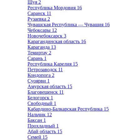
Шуя
2
Республика Мордовия
16
Саранск
11
Рузаевка
2
Чувашская Республика — Чувашия
16
Чебоксары
12
Новочебоксарск
3
Карагандинская область
16
Караганда
13
Темиртау
2
Сарань
1
Республика Карелия
15
Петрозаводск
11
Кондопога
2
Суоярви
1
Амурская область
15
Благовещенск
11
Белогорск
1
Свободный
1
Кабардино-Балкарская Республика
15
Нальчик
12
Баксан
1
Прохладный
1
Абай область
15
Семей
15