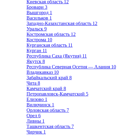
Киевская область
12
Бровари
3
Вышгород
1
Васильков
1
Западно-Казахстанская область
12
Уральск
9
Костромская область
12
Кострома
10
Курганская область
11
Курган
11
Республика Саха (Якутия)
11
Якутск
8
Республика Северная Осетия — Алания
10
Владикавказ
10
Забайкальский край
8
Чита
8
Камчатский край
8
Петропавловск-Камчатский
5
Елизово
1
Вилючинск
1
Орловская область
7
Орел
6
Ливны
1
Ташкентская область
7
Чирчик
1