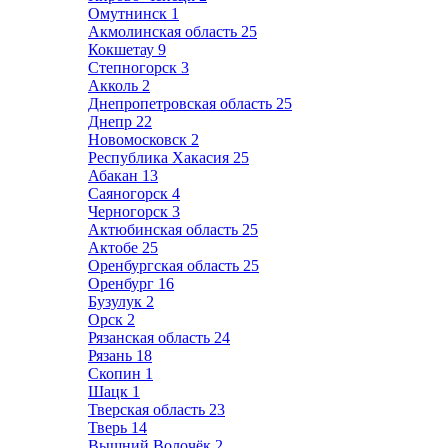
Омутнинск
1
Акмолинская область
25
Кокшетау
9
Степногорск
3
Акколь
2
Днепропетровская область
25
Днепр
22
Новомосковск
2
Республика Хакасия
25
Абакан
13
Саяногорск
4
Черногорск
3
Актюбинская область
25
Актобе
25
Оренбургская область
25
Оренбург
16
Бузулук
2
Орск
2
Рязанская область
24
Рязань
18
Скопин
1
Шацк
1
Тверская область
23
Тверь
14
Вышний Волочёк
2