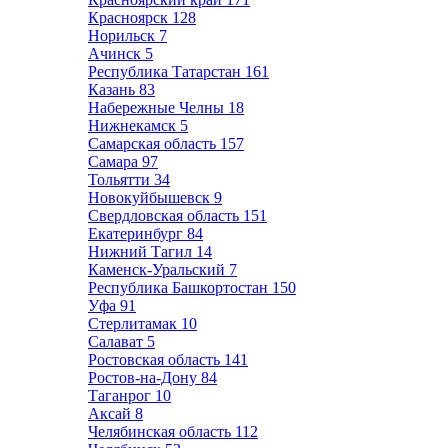
Красноярск
128
Норильск
7
Ачинск
5
Республика Татарстан
161
Казань
83
Набережные Челны
18
Нижнекамск
5
Самарская область
157
Самара
97
Тольятти
34
Новокуйбышевск
9
Свердловская область
151
Екатеринбург
84
Нижний Тагил
14
Каменск-Уральский
7
Республика Башкортостан
150
Уфа
91
Стерлитамак
10
Салават
5
Ростовская область
141
Ростов-на-Дону
84
Таганрог
10
Аксай
8
Челябинская область
112