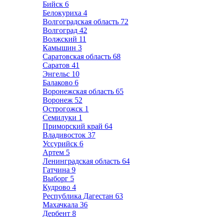
Бийск
6
Белокуриха
4
Волгоградская область
72
Волгоград
42
Волжский
11
Камышин
3
Саратовская область
68
Саратов
41
Энгельс
10
Балаково
6
Воронежская область
65
Воронеж
52
Острогожск
1
Семилуки
1
Приморский край
64
Владивосток
37
Уссурийск
6
Артем
5
Ленинградская область
64
Гатчина
9
Выборг
5
Кудрово
4
Республика Дагестан
63
Махачкала
36
Дербент
8