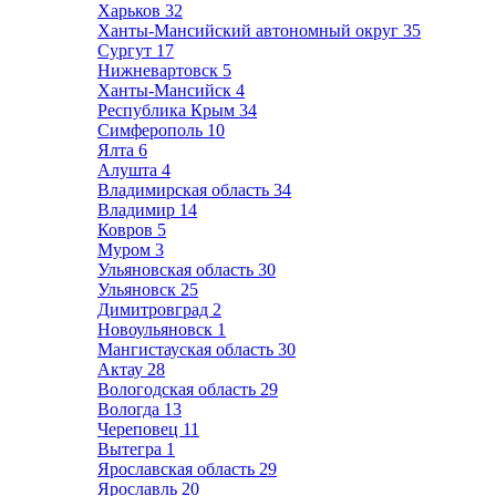
Харьков
32
Ханты-Мансийский автономный округ
35
Сургут
17
Нижневартовск
5
Ханты-Мансийск
4
Республика Крым
34
Симферополь
10
Ялта
6
Алушта
4
Владимирская область
34
Владимир
14
Ковров
5
Муром
3
Ульяновская область
30
Ульяновск
25
Димитровград
2
Новоульяновск
1
Мангистауская область
30
Актау
28
Вологодская область
29
Вологда
13
Череповец
11
Вытегра
1
Ярославская область
29
Ярославль
20