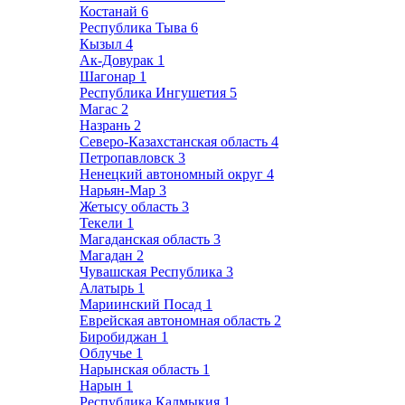
Костанай
6
Республика Тыва
6
Кызыл
4
Ак-Довурак
1
Шагонар
1
Республика Ингушетия
5
Магас
2
Назрань
2
Северо-Казахстанская область
4
Петропавловск
3
Ненецкий автономный округ
4
Нарьян-Мар
3
Жетысу область
3
Текели
1
Магаданская область
3
Магадан
2
Чувашская Республика
3
Алатырь
1
Мариинский Посад
1
Еврейская автономная область
2
Биробиджан
1
Облучье
1
Нарынская область
1
Нарын
1
Республика Калмыкия
1