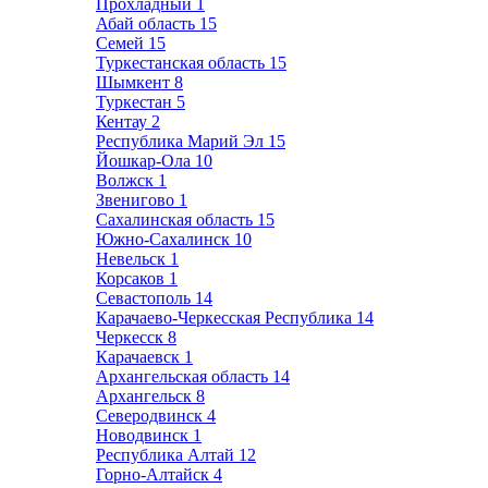
Прохладный
1
Абай область
15
Семей
15
Туркестанская область
15
Шымкент
8
Туркестан
5
Кентау
2
Республика Марий Эл
15
Йошкар-Ола
10
Волжск
1
Звенигово
1
Сахалинская область
15
Южно-Сахалинск
10
Невельск
1
Корсаков
1
Севастополь
14
Карачаево-Черкесская Республика
14
Черкесск
8
Карачаевск
1
Архангельская область
14
Архангельск
8
Северодвинск
4
Новодвинск
1
Республика Алтай
12
Горно-Алтайск
4