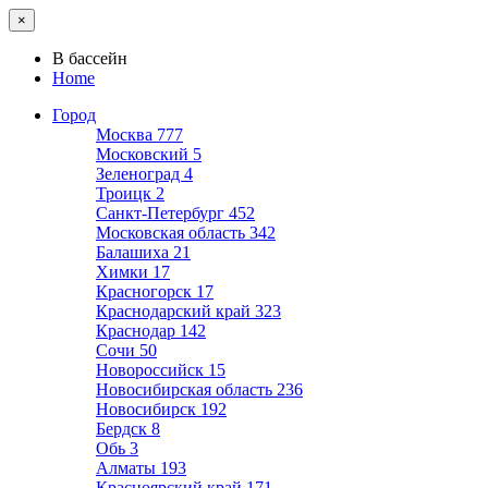
×
В бассейн
Home
Город
Москва
777
Московский
5
Зеленоград
4
Троицк
2
Санкт-Петербург
452
Московская область
342
Балашиха
21
Химки
17
Красногорск
17
Краснодарский край
323
Краснодар
142
Сочи
50
Новороссийск
15
Новосибирская область
236
Новосибирск
192
Бердск
8
Обь
3
Алматы
193
Красноярский край
171