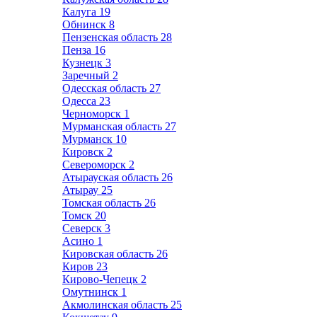
Калуга
19
Обнинск
8
Пензенская область
28
Пенза
16
Кузнецк
3
Заречный
2
Одесская область
27
Одесса
23
Черноморск
1
Мурманская область
27
Мурманск
10
Кировск
2
Североморск
2
Атырауская область
26
Атырау
25
Томская область
26
Томск
20
Северск
3
Асино
1
Кировская область
26
Киров
23
Кирово-Чепецк
2
Омутнинск
1
Акмолинская область
25