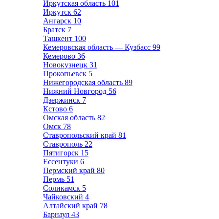
Иркутская область
101
Иркутск
62
Ангарск
10
Братск
7
Ташкент
100
Кемеровская область — Кузбасс
99
Кемерово
36
Новокузнецк
31
Прокопьевск
5
Нижегородская область
89
Нижний Новгород
56
Дзержинск
7
Кстово
6
Омская область
82
Омск
78
Ставропольский край
81
Ставрополь
22
Пятигорск
15
Ессентуки
6
Пермский край
80
Пермь
51
Соликамск
5
Чайковский
4
Алтайский край
78
Барнаул
43