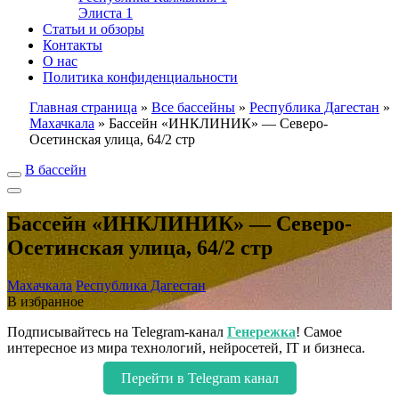
Элиста
1
Статьи и обзоры
Контакты
О нас
Политика конфиденциальности
Главная страница
»
Все бассейны
»
Республика Дагестан
»
Махачкала
»
Бассейн «ИНКЛИНИК» — Северо-
Осетинская улица, 64/2 стр
В бассейн
Бассейн «ИНКЛИНИК» — Северо-
Осетинская улица, 64/2 стр
Махачкала
Республика Дагестан
В избранное
Подписывайтесь на Telegram-канал
Генережка
! Самое
интересное из мира технологий, нейросетей, IT и бизнеса.
Перейти в Telegram канал