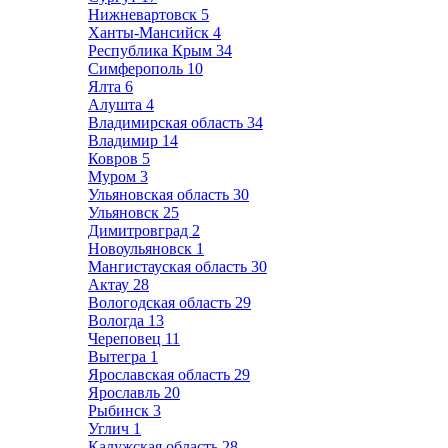
Нижневартовск
5
Ханты-Мансийск
4
Республика Крым
34
Симферополь
10
Ялта
6
Алушта
4
Владимирская область
34
Владимир
14
Ковров
5
Муром
3
Ульяновская область
30
Ульяновск
25
Димитровград
2
Новоульяновск
1
Мангистауская область
30
Актау
28
Вологодская область
29
Вологда
13
Череповец
11
Вытегра
1
Ярославская область
29
Ярославль
20
Рыбинск
3
Углич
1
Калужская область
28