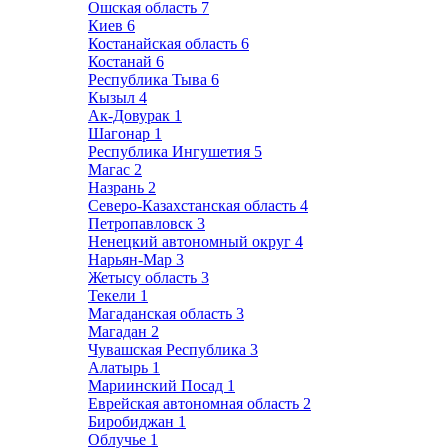
Ошская область
7
Киев
6
Костанайская область
6
Костанай
6
Республика Тыва
6
Кызыл
4
Ак-Довурак
1
Шагонар
1
Республика Ингушетия
5
Магас
2
Назрань
2
Северо-Казахстанская область
4
Петропавловск
3
Ненецкий автономный округ
4
Нарьян-Мар
3
Жетысу область
3
Текели
1
Магаданская область
3
Магадан
2
Чувашская Республика
3
Алатырь
1
Мариинский Посад
1
Еврейская автономная область
2
Биробиджан
1
Облучье
1