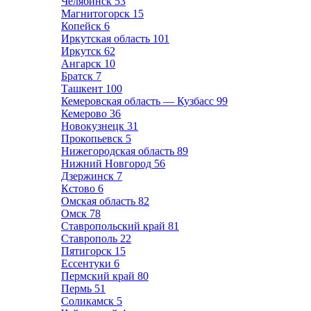
Челябинск
53
Магнитогорск
15
Копейск
6
Иркутская область
101
Иркутск
62
Ангарск
10
Братск
7
Ташкент
100
Кемеровская область — Кузбасс
99
Кемерово
36
Новокузнецк
31
Прокопьевск
5
Нижегородская область
89
Нижний Новгород
56
Дзержинск
7
Кстово
6
Омская область
82
Омск
78
Ставропольский край
81
Ставрополь
22
Пятигорск
15
Ессентуки
6
Пермский край
80
Пермь
51
Соликамск
5