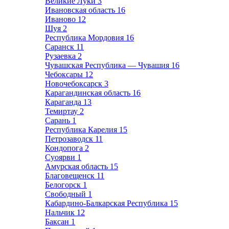
Великие Луки
3
Ивановская область
16
Иваново
12
Шуя
2
Республика Мордовия
16
Саранск
11
Рузаевка
2
Чувашская Республика — Чувашия
16
Чебоксары
12
Новочебоксарск
3
Карагандинская область
16
Караганда
13
Темиртау
2
Сарань
1
Республика Карелия
15
Петрозаводск
11
Кондопога
2
Суоярви
1
Амурская область
15
Благовещенск
11
Белогорск
1
Свободный
1
Кабардино-Балкарская Республика
15
Нальчик
12
Баксан
1