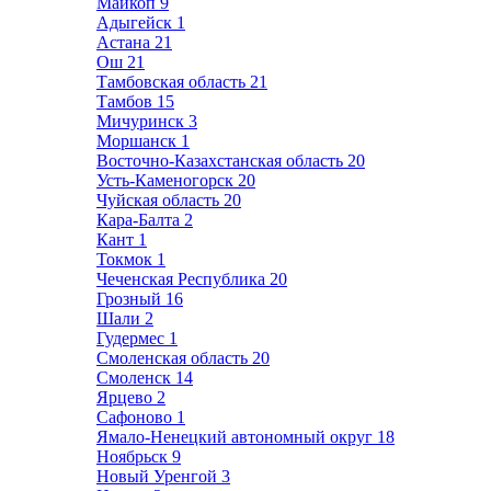
Майкоп
9
Адыгейск
1
Астана
21
Ош
21
Тамбовская область
21
Тамбов
15
Мичуринск
3
Моршанск
1
Восточно-Казахстанская область
20
Усть-Каменогорск
20
Чуйская область
20
Кара-Балта
2
Кант
1
Токмок
1
Чеченская Республика
20
Грозный
16
Шали
2
Гудермес
1
Смоленская область
20
Смоленск
14
Ярцево
2
Сафоново
1
Ямало-Ненецкий автономный округ
18
Ноябрьск
9
Новый Уренгой
3