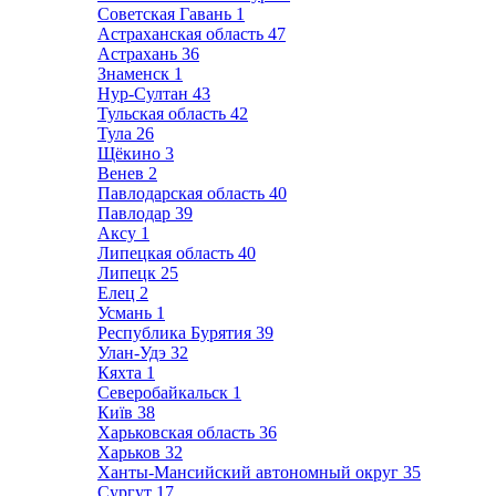
Советская Гавань
1
Астраханская область
47
Астрахань
36
Знаменск
1
Нур-Султан
43
Тульская область
42
Тула
26
Щёкино
3
Венев
2
Павлодарская область
40
Павлодар
39
Аксу
1
Липецкая область
40
Липецк
25
Елец
2
Усмань
1
Республика Бурятия
39
Улан-Удэ
32
Кяхта
1
Северобайкальск
1
Київ
38
Харьковская область
36
Харьков
32
Ханты-Мансийский автономный округ
35
Сургут
17