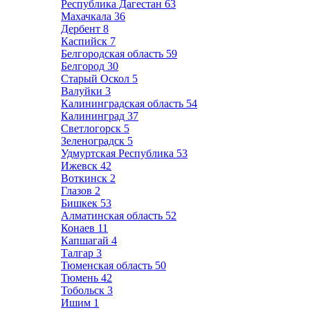
Республика Дагестан
63
Махачкала
36
Дербент
8
Каспийск
7
Белгородская область
59
Белгород
30
Старый Оскол
5
Валуйки
3
Калининградская область
54
Калининград
37
Светлогорск
5
Зеленоградск
5
Удмуртская Республика
53
Ижевск
42
Воткинск
2
Глазов
2
Бишкек
53
Алматинская область
52
Конаев
11
Капшагай
4
Талгар
3
Тюменская область
50
Тюмень
42
Тобольск
3
Ишим
1