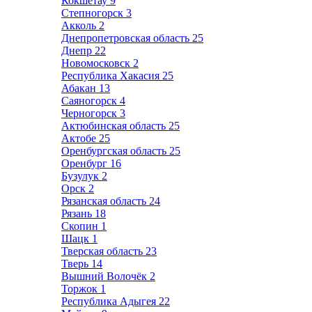
Кокшетау
9
Степногорск
3
Акколь
2
Днепропетровская область
25
Днепр
22
Новомосковск
2
Республика Хакасия
25
Абакан
13
Саяногорск
4
Черногорск
3
Актюбинская область
25
Актобе
25
Оренбургская область
25
Оренбург
16
Бузулук
2
Орск
2
Рязанская область
24
Рязань
18
Скопин
1
Шацк
1
Тверская область
23
Тверь
14
Вышний Волочёк
2
Торжок
1
Республика Адыгея
22