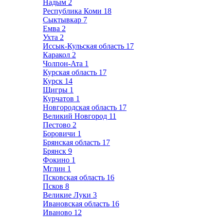
Надым
2
Республика Коми
18
Сыктывкар
7
Емва
2
Ухта
2
Иссык-Кульская область
17
Каракол
2
Чолпон-Ата
1
Курская область
17
Курск
14
Щигры
1
Курчатов
1
Новгородская область
17
Великий Новгород
11
Пестово
2
Боровичи
1
Брянская область
17
Брянск
9
Фокино
1
Мглин
1
Псковская область
16
Псков
8
Великие Луки
3
Ивановская область
16
Иваново
12