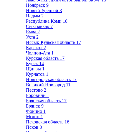
Ноябрьск
9
Новый Уренгой
3
Надым
2
Республика Коми
18
Сыктывкар
7
Емва
2
Ухта
2
Иссык-Кульская область
17
Каракол
2
Чолпон-Ата
1
Курская область
17
Курск
14
Щигры
1
Курчатов
1
Новгородская область
17
Великий Новгород
11
Пестово
2
Боровичи
1
Брянская область
17
Брянск
9
Фокино
1
Мглин
1
Псковская область
16
Псков
8