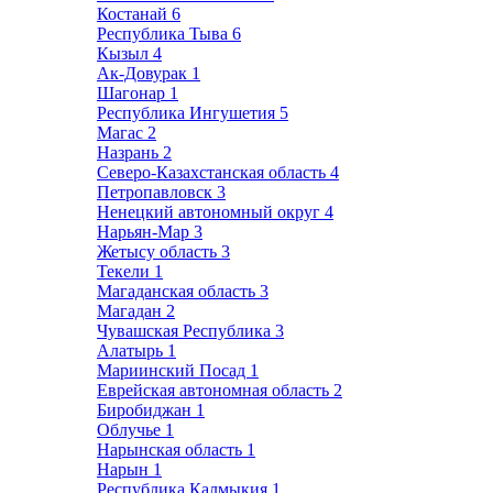
Костанай
6
Республика Тыва
6
Кызыл
4
Ак-Довурак
1
Шагонар
1
Республика Ингушетия
5
Магас
2
Назрань
2
Северо-Казахстанская область
4
Петропавловск
3
Ненецкий автономный округ
4
Нарьян-Мар
3
Жетысу область
3
Текели
1
Магаданская область
3
Магадан
2
Чувашская Республика
3
Алатырь
1
Мариинский Посад
1
Еврейская автономная область
2
Биробиджан
1
Облучье
1
Нарынская область
1
Нарын
1
Республика Калмыкия
1