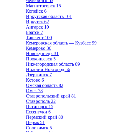
Челябинск
53
Магнитогорск
15
Копейск
6
Иркутская область
101
Иркутск
62
Ангарск
10
Братск
7
Ташкент
100
Кемеровская область — Кузбасс
99
Кемерово
36
Новокузнецк
31
Прокопьевск
5
Нижегородская область
89
Нижний Новгород
56
Дзержинск
7
Кстово
6
Омская область
82
Омск
78
Ставропольский край
81
Ставрополь
22
Пятигорск
15
Ессентуки
6
Пермский край
80
Пермь
51
Соликамск
5