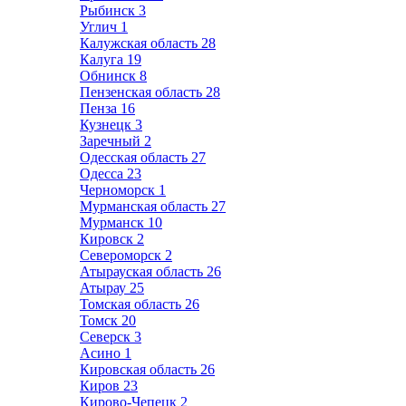
Рыбинск
3
Углич
1
Калужская область
28
Калуга
19
Обнинск
8
Пензенская область
28
Пенза
16
Кузнецк
3
Заречный
2
Одесская область
27
Одесса
23
Черноморск
1
Мурманская область
27
Мурманск
10
Кировск
2
Североморск
2
Атырауская область
26
Атырау
25
Томская область
26
Томск
20
Северск
3
Асино
1
Кировская область
26
Киров
23
Кирово-Чепецк
2