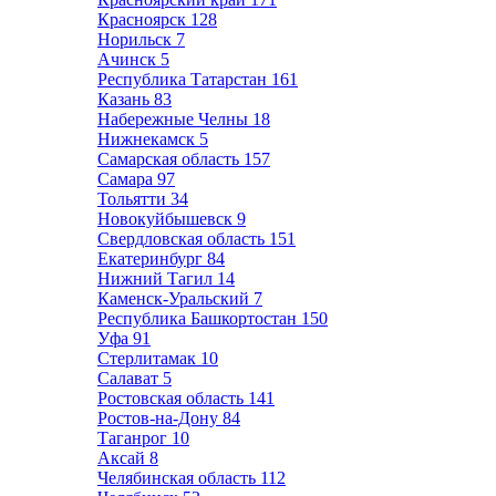
Красноярск
128
Норильск
7
Ачинск
5
Республика Татарстан
161
Казань
83
Набережные Челны
18
Нижнекамск
5
Самарская область
157
Самара
97
Тольятти
34
Новокуйбышевск
9
Свердловская область
151
Екатеринбург
84
Нижний Тагил
14
Каменск-Уральский
7
Республика Башкортостан
150
Уфа
91
Стерлитамак
10
Салават
5
Ростовская область
141
Ростов-на-Дону
84
Таганрог
10
Аксай
8
Челябинская область
112