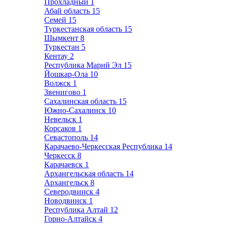
Прохладный
1
Абай область
15
Семей
15
Туркестанская область
15
Шымкент
8
Туркестан
5
Кентау
2
Республика Марий Эл
15
Йошкар-Ола
10
Волжск
1
Звенигово
1
Сахалинская область
15
Южно-Сахалинск
10
Невельск
1
Корсаков
1
Севастополь
14
Карачаево-Черкесская Республика
14
Черкесск
8
Карачаевск
1
Архангельская область
14
Архангельск
8
Северодвинск
4
Новодвинск
1
Республика Алтай
12
Горно-Алтайск
4