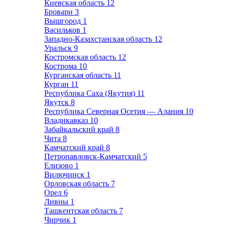
Киевская область
12
Бровари
3
Вышгород
1
Васильков
1
Западно-Казахстанская область
12
Уральск
9
Костромская область
12
Кострома
10
Курганская область
11
Курган
11
Республика Саха (Якутия)
11
Якутск
8
Республика Северная Осетия — Алания
10
Владикавказ
10
Забайкальский край
8
Чита
8
Камчатский край
8
Петропавловск-Камчатский
5
Елизово
1
Вилючинск
1
Орловская область
7
Орел
6
Ливны
1
Ташкентская область
7
Чирчик
1