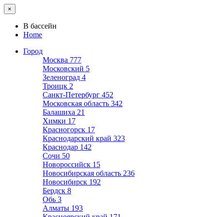
×
В бассейн
Home
Город
Москва
777
Московский
5
Зеленоград
4
Троицк
2
Санкт-Петербург
452
Московская область
342
Балашиха
21
Химки
17
Красногорск
17
Краснодарский край
323
Краснодар
142
Сочи
50
Новороссийск
15
Новосибирская область
236
Новосибирск
192
Бердск
8
Обь
3
Алматы
193
Красноярский край
171