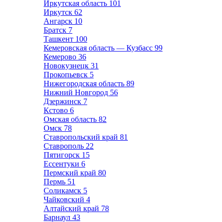
Иркутская область
101
Иркутск
62
Ангарск
10
Братск
7
Ташкент
100
Кемеровская область — Кузбасс
99
Кемерово
36
Новокузнецк
31
Прокопьевск
5
Нижегородская область
89
Нижний Новгород
56
Дзержинск
7
Кстово
6
Омская область
82
Омск
78
Ставропольский край
81
Ставрополь
22
Пятигорск
15
Ессентуки
6
Пермский край
80
Пермь
51
Соликамск
5
Чайковский
4
Алтайский край
78
Барнаул
43