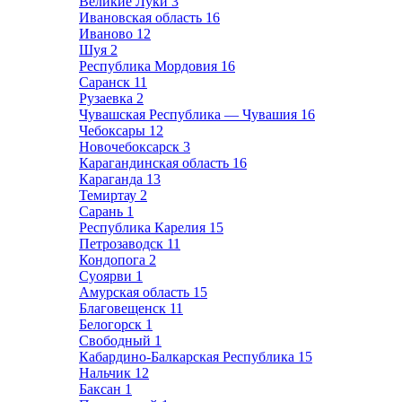
Великие Луки
3
Ивановская область
16
Иваново
12
Шуя
2
Республика Мордовия
16
Саранск
11
Рузаевка
2
Чувашская Республика — Чувашия
16
Чебоксары
12
Новочебоксарск
3
Карагандинская область
16
Караганда
13
Темиртау
2
Сарань
1
Республика Карелия
15
Петрозаводск
11
Кондопога
2
Суоярви
1
Амурская область
15
Благовещенск
11
Белогорск
1
Свободный
1
Кабардино-Балкарская Республика
15
Нальчик
12
Баксан
1