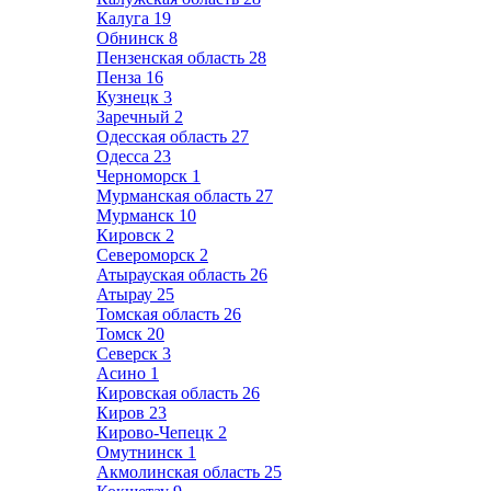
Калуга
19
Обнинск
8
Пензенская область
28
Пенза
16
Кузнецк
3
Заречный
2
Одесская область
27
Одесса
23
Черноморск
1
Мурманская область
27
Мурманск
10
Кировск
2
Североморск
2
Атырауская область
26
Атырау
25
Томская область
26
Томск
20
Северск
3
Асино
1
Кировская область
26
Киров
23
Кирово-Чепецк
2
Омутнинск
1
Акмолинская область
25