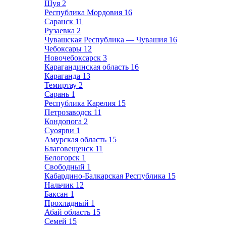
Шуя
2
Республика Мордовия
16
Саранск
11
Рузаевка
2
Чувашская Республика — Чувашия
16
Чебоксары
12
Новочебоксарск
3
Карагандинская область
16
Караганда
13
Темиртау
2
Сарань
1
Республика Карелия
15
Петрозаводск
11
Кондопога
2
Суоярви
1
Амурская область
15
Благовещенск
11
Белогорск
1
Свободный
1
Кабардино-Балкарская Республика
15
Нальчик
12
Баксан
1
Прохладный
1
Абай область
15
Семей
15