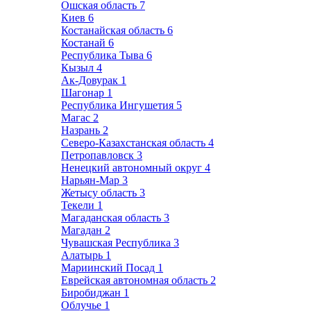
Ошская область
7
Киев
6
Костанайская область
6
Костанай
6
Республика Тыва
6
Кызыл
4
Ак-Довурак
1
Шагонар
1
Республика Ингушетия
5
Магас
2
Назрань
2
Северо-Казахстанская область
4
Петропавловск
3
Ненецкий автономный округ
4
Нарьян-Мар
3
Жетысу область
3
Текели
1
Магаданская область
3
Магадан
2
Чувашская Республика
3
Алатырь
1
Мариинский Посад
1
Еврейская автономная область
2
Биробиджан
1
Облучье
1