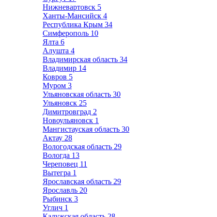
Нижневартовск
5
Ханты-Мансийск
4
Республика Крым
34
Симферополь
10
Ялта
6
Алушта
4
Владимирская область
34
Владимир
14
Ковров
5
Муром
3
Ульяновская область
30
Ульяновск
25
Димитровград
2
Новоульяновск
1
Мангистауская область
30
Актау
28
Вологодская область
29
Вологда
13
Череповец
11
Вытегра
1
Ярославская область
29
Ярославль
20
Рыбинск
3
Углич
1
Калужская область
28