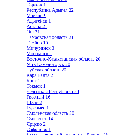
Торжок
1
Республика Адыгея
22
Майкоп
9
Адыгейск
1
Астана
21
Ош
21
Тамбовская область
21
Тамбов
15
Мичуринск
3
Моршанск
1
Восточно-Казахстанская область
20
Усть-Каменогорск
20
Чуйская область
20
Кара-Балта
2
Кант
1
Токмок
1
Чеченская Республика
20
Грозный
16
Шали
2
Гудермес
1
Смоленская область
20
Смоленск
14
Ярцево
2
Сафоново
1
Ямало-Ненецкий автономный округ
18