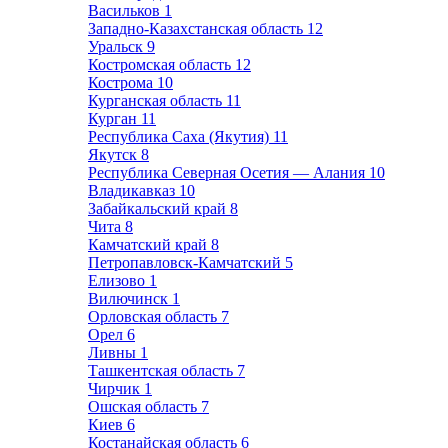
Васильков
1
Западно-Казахстанская область
12
Уральск
9
Костромская область
12
Кострома
10
Курганская область
11
Курган
11
Республика Саха (Якутия)
11
Якутск
8
Республика Северная Осетия — Алания
10
Владикавказ
10
Забайкальский край
8
Чита
8
Камчатский край
8
Петропавловск-Камчатский
5
Елизово
1
Вилючинск
1
Орловская область
7
Орел
6
Ливны
1
Ташкентская область
7
Чирчик
1
Ошская область
7
Киев
6
Костанайская область
6