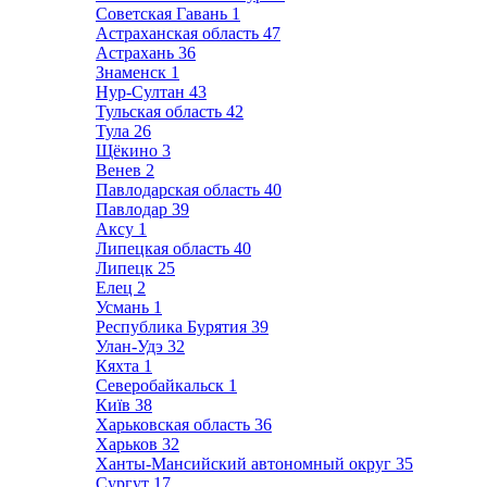
Советская Гавань
1
Астраханская область
47
Астрахань
36
Знаменск
1
Нур-Султан
43
Тульская область
42
Тула
26
Щёкино
3
Венев
2
Павлодарская область
40
Павлодар
39
Аксу
1
Липецкая область
40
Липецк
25
Елец
2
Усмань
1
Республика Бурятия
39
Улан-Удэ
32
Кяхта
1
Северобайкальск
1
Київ
38
Харьковская область
36
Харьков
32
Ханты-Мансийский автономный округ
35
Сургут
17