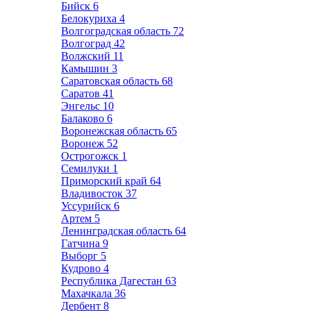
Бийск
6
Белокуриха
4
Волгоградская область
72
Волгоград
42
Волжский
11
Камышин
3
Саратовская область
68
Саратов
41
Энгельс
10
Балаково
6
Воронежская область
65
Воронеж
52
Острогожск
1
Семилуки
1
Приморский край
64
Владивосток
37
Уссурийск
6
Артем
5
Ленинградская область
64
Гатчина
9
Выборг
5
Кудрово
4
Республика Дагестан
63
Махачкала
36
Дербент
8