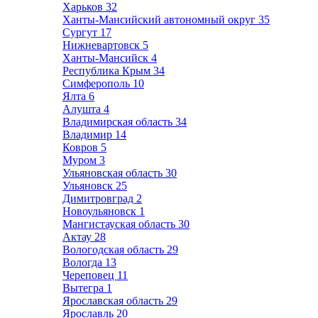
Харьков
32
Ханты-Мансийский автономный округ
35
Сургут
17
Нижневартовск
5
Ханты-Мансийск
4
Республика Крым
34
Симферополь
10
Ялта
6
Алушта
4
Владимирская область
34
Владимир
14
Ковров
5
Муром
3
Ульяновская область
30
Ульяновск
25
Димитровград
2
Новоульяновск
1
Мангистауская область
30
Актау
28
Вологодская область
29
Вологда
13
Череповец
11
Вытегра
1
Ярославская область
29
Ярославль
20