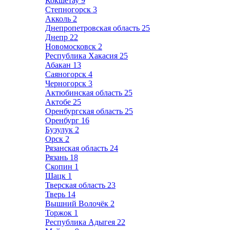
Кокшетау
9
Степногорск
3
Акколь
2
Днепропетровская область
25
Днепр
22
Новомосковск
2
Республика Хакасия
25
Абакан
13
Саяногорск
4
Черногорск
3
Актюбинская область
25
Актобе
25
Оренбургская область
25
Оренбург
16
Бузулук
2
Орск
2
Рязанская область
24
Рязань
18
Скопин
1
Шацк
1
Тверская область
23
Тверь
14
Вышний Волочёк
2
Торжок
1
Республика Адыгея
22