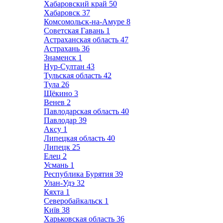
Хабаровский край
50
Хабаровск
37
Комсомольск-на-Амуре
8
Советская Гавань
1
Астраханская область
47
Астрахань
36
Знаменск
1
Нур-Султан
43
Тульская область
42
Тула
26
Щёкино
3
Венев
2
Павлодарская область
40
Павлодар
39
Аксу
1
Липецкая область
40
Липецк
25
Елец
2
Усмань
1
Республика Бурятия
39
Улан-Удэ
32
Кяхта
1
Северобайкальск
1
Київ
38
Харьковская область
36