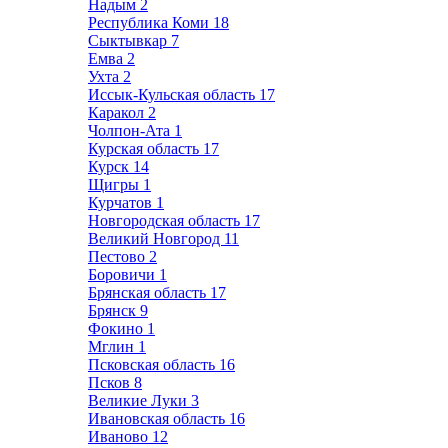
Надым
2
Республика Коми
18
Сыктывкар
7
Емва
2
Ухта
2
Иссык-Кульская область
17
Каракол
2
Чолпон-Ата
1
Курская область
17
Курск
14
Щигры
1
Курчатов
1
Новгородская область
17
Великий Новгород
11
Пестово
2
Боровичи
1
Брянская область
17
Брянск
9
Фокино
1
Мглин
1
Псковская область
16
Псков
8
Великие Луки
3
Ивановская область
16
Иваново
12