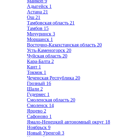
Майкоп
9
Адыгейск
1
Астана
21
Ош
21
Тамбовская область
21
Тамбов
15
Мичуринск
3
Моршанск
1
Восточно-Казахстанская область
20
Усть-Каменогорск
20
Чуйская область
20
Кара-Балта
2
Кант
1
Токмок
1
Чеченская Республика
20
Грозный
16
Шали
2
Гудермес
1
Смоленская область
20
Смоленск
14
Ярцево
2
Сафоново
1
Ямало-Ненецкий автономный округ
18
Ноябрьск
9
Новый Уренгой
3