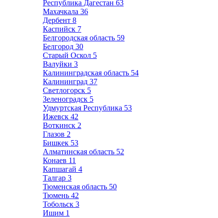
Республика Дагестан
63
Махачкала
36
Дербент
8
Каспийск
7
Белгородская область
59
Белгород
30
Старый Оскол
5
Валуйки
3
Калининградская область
54
Калининград
37
Светлогорск
5
Зеленоградск
5
Удмуртская Республика
53
Ижевск
42
Воткинск
2
Глазов
2
Бишкек
53
Алматинская область
52
Конаев
11
Капшагай
4
Талгар
3
Тюменская область
50
Тюмень
42
Тобольск
3
Ишим
1