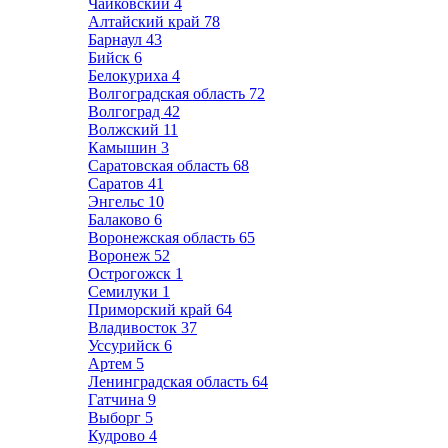
Чайковский
4
Алтайский край
78
Барнаул
43
Бийск
6
Белокуриха
4
Волгоградская область
72
Волгоград
42
Волжский
11
Камышин
3
Саратовская область
68
Саратов
41
Энгельс
10
Балаково
6
Воронежская область
65
Воронеж
52
Острогожск
1
Семилуки
1
Приморский край
64
Владивосток
37
Уссурийск
6
Артем
5
Ленинградская область
64
Гатчина
9
Выборг
5
Кудрово
4