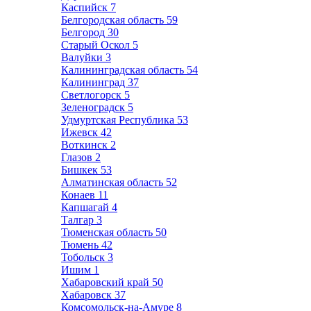
Каспийск
7
Белгородская область
59
Белгород
30
Старый Оскол
5
Валуйки
3
Калининградская область
54
Калининград
37
Светлогорск
5
Зеленоградск
5
Удмуртская Республика
53
Ижевск
42
Воткинск
2
Глазов
2
Бишкек
53
Алматинская область
52
Конаев
11
Капшагай
4
Талгар
3
Тюменская область
50
Тюмень
42
Тобольск
3
Ишим
1
Хабаровский край
50
Хабаровск
37
Комсомольск-на-Амуре
8