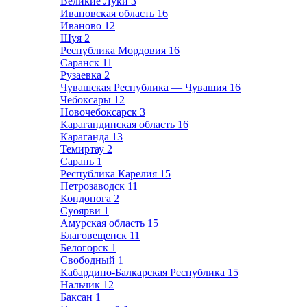
Великие Луки
3
Ивановская область
16
Иваново
12
Шуя
2
Республика Мордовия
16
Саранск
11
Рузаевка
2
Чувашская Республика — Чувашия
16
Чебоксары
12
Новочебоксарск
3
Карагандинская область
16
Караганда
13
Темиртау
2
Сарань
1
Республика Карелия
15
Петрозаводск
11
Кондопога
2
Суоярви
1
Амурская область
15
Благовещенск
11
Белогорск
1
Свободный
1
Кабардино-Балкарская Республика
15
Нальчик
12
Баксан
1