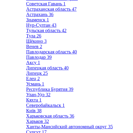
Советская Гавань
1
Астраханская область
47
Астрахань
36
Знаменск
1
Нур-Султан
43
Тульская область
42
Тула
26
Щёкино
3
Венев
2
Павлодарская область
40
Павлодар
39
Аксу
1
Липецкая область
40
Липецк
25
Елец
2
Усмань
1
Республика Бурятия
39
Улан-Удэ
32
Кяхта
1
Северобайкальск
1
Київ
38
Харьковская область
36
Харьков
32
Ханты-Мансийский автономный округ
35
Сургут
17