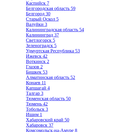
Каспийск
7
Белгородская область
59
Белгород
30
Старый Оскол
5
Валуйки
3
Калининградская область
54
Калининград
37
Светлогорск
5
Зеленоградск
5
Удмуртская Республика
53
Ижевск
42
Воткинск
2
Глазов
2
Бишкек
53
Алматинская область
52
Конаев
11
Капшагай
4
Талгар
3
Тюменская область
50
Тюмень
42
Тобольск
3
Ишим
1
Хабаровский край
50
Хабаровск
37
Комсомольск-на-Амуре
8