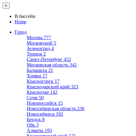
×
В бассейн
Home
Город
Москва
777
Московский
5
Зеленоград
4
Троицк
2
Санкт-Петербург
452
Московская область
342
Балашиха
21
Химки
17
Красногорск
17
Краснодарский край
323
Краснодар
142
Сочи
50
Новороссийск
15
Новосибирская область
236
Новосибирск
192
Бердск
8
Обь
3
Алматы
193
Красноярский край
171