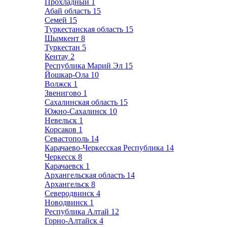
Прохладный
1
Абай область
15
Семей
15
Туркестанская область
15
Шымкент
8
Туркестан
5
Кентау
2
Республика Марий Эл
15
Йошкар-Ола
10
Волжск
1
Звенигово
1
Сахалинская область
15
Южно-Сахалинск
10
Невельск
1
Корсаков
1
Севастополь
14
Карачаево-Черкесская Республика
14
Черкесск
8
Карачаевск
1
Архангельская область
14
Архангельск
8
Северодвинск
4
Новодвинск
1
Республика Алтай
12
Горно-Алтайск
4