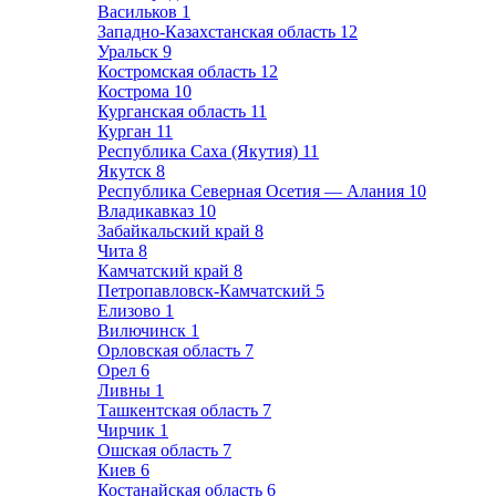
Васильков
1
Западно-Казахстанская область
12
Уральск
9
Костромская область
12
Кострома
10
Курганская область
11
Курган
11
Республика Саха (Якутия)
11
Якутск
8
Республика Северная Осетия — Алания
10
Владикавказ
10
Забайкальский край
8
Чита
8
Камчатский край
8
Петропавловск-Камчатский
5
Елизово
1
Вилючинск
1
Орловская область
7
Орел
6
Ливны
1
Ташкентская область
7
Чирчик
1
Ошская область
7
Киев
6
Костанайская область
6