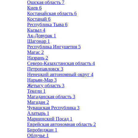
Ошская область
7
Киев
6
Костанайская область
6
Костанай
6
Республика Тыва
6
Кызыл
4
Ак-Довурак
1
Шагонар
1
Республика Ингушетия
5
Магас
2
Назрань
2
Северо-Казахстанская область
4
Петропавловск
3
Ненецкий автономный округ
4
Нарьян-Мар
3
Жетысу область
3
Текели
1
Магаданская область
3
Магадан
2
Чувашская Республика
3
Алатырь
1
Мариинский Посад
1
Еврейская автономная область
2
Биробиджан
1
Облучье
1