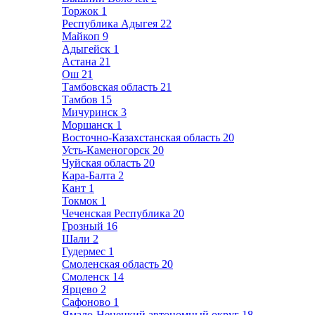
Торжок
1
Республика Адыгея
22
Майкоп
9
Адыгейск
1
Астана
21
Ош
21
Тамбовская область
21
Тамбов
15
Мичуринск
3
Моршанск
1
Восточно-Казахстанская область
20
Усть-Каменогорск
20
Чуйская область
20
Кара-Балта
2
Кант
1
Токмок
1
Чеченская Республика
20
Грозный
16
Шали
2
Гудермес
1
Смоленская область
20
Смоленск
14
Ярцево
2
Сафоново
1
Ямало-Ненецкий автономный округ
18