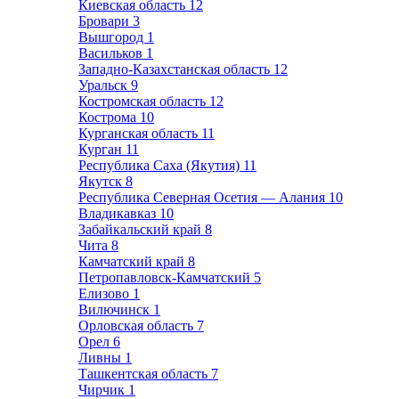
Киевская область
12
Бровари
3
Вышгород
1
Васильков
1
Западно-Казахстанская область
12
Уральск
9
Костромская область
12
Кострома
10
Курганская область
11
Курган
11
Республика Саха (Якутия)
11
Якутск
8
Республика Северная Осетия — Алания
10
Владикавказ
10
Забайкальский край
8
Чита
8
Камчатский край
8
Петропавловск-Камчатский
5
Елизово
1
Вилючинск
1
Орловская область
7
Орел
6
Ливны
1
Ташкентская область
7
Чирчик
1