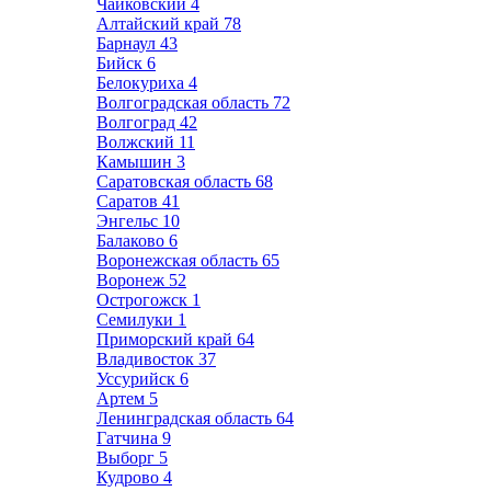
Чайковский
4
Алтайский край
78
Барнаул
43
Бийск
6
Белокуриха
4
Волгоградская область
72
Волгоград
42
Волжский
11
Камышин
3
Саратовская область
68
Саратов
41
Энгельс
10
Балаково
6
Воронежская область
65
Воронеж
52
Острогожск
1
Семилуки
1
Приморский край
64
Владивосток
37
Уссурийск
6
Артем
5
Ленинградская область
64
Гатчина
9
Выборг
5
Кудрово
4