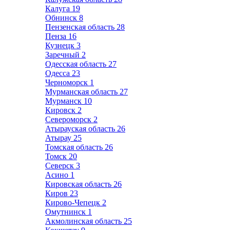
Калуга
19
Обнинск
8
Пензенская область
28
Пенза
16
Кузнецк
3
Заречный
2
Одесская область
27
Одесса
23
Черноморск
1
Мурманская область
27
Мурманск
10
Кировск
2
Североморск
2
Атырауская область
26
Атырау
25
Томская область
26
Томск
20
Северск
3
Асино
1
Кировская область
26
Киров
23
Кирово-Чепецк
2
Омутнинск
1
Акмолинская область
25