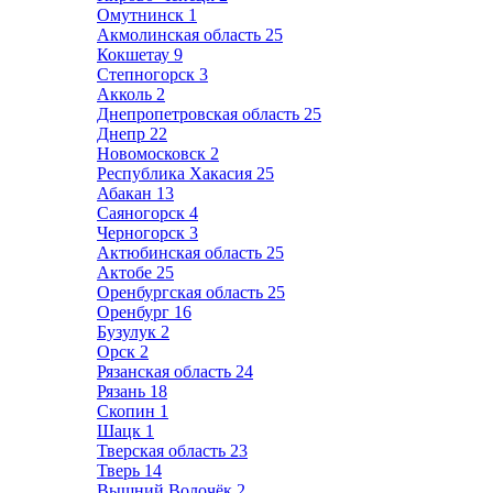
Омутнинск
1
Акмолинская область
25
Кокшетау
9
Степногорск
3
Акколь
2
Днепропетровская область
25
Днепр
22
Новомосковск
2
Республика Хакасия
25
Абакан
13
Саяногорск
4
Черногорск
3
Актюбинская область
25
Актобе
25
Оренбургская область
25
Оренбург
16
Бузулук
2
Орск
2
Рязанская область
24
Рязань
18
Скопин
1
Шацк
1
Тверская область
23
Тверь
14
Вышний Волочёк
2