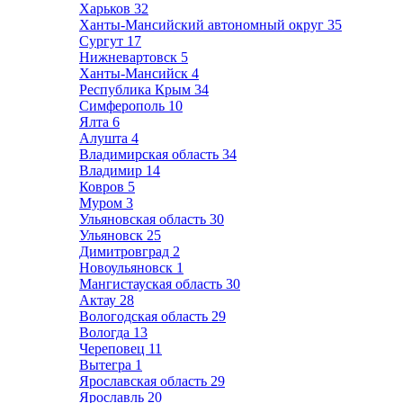
Харьков
32
Ханты-Мансийский автономный округ
35
Сургут
17
Нижневартовск
5
Ханты-Мансийск
4
Республика Крым
34
Симферополь
10
Ялта
6
Алушта
4
Владимирская область
34
Владимир
14
Ковров
5
Муром
3
Ульяновская область
30
Ульяновск
25
Димитровград
2
Новоульяновск
1
Мангистауская область
30
Актау
28
Вологодская область
29
Вологда
13
Череповец
11
Вытегра
1
Ярославская область
29
Ярославль
20