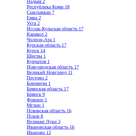
Надым
2
Республика Коми
18
Сыктывкар
7
Емва
2
Ухта
2
Иссык-Кульская область
17
Каракол
2
Чолпон-Ата
1
Курская область
17
Курск
14
Щигры
1
Курчатов
1
Новгородская область
17
Великий Новгород
11
Пестово
2
Боровичи
1
Брянская область
17
Брянск
9
Фокино
1
Мглин
1
Псковская область
16
Псков
8
Великие Луки
3
Ивановская область
16
Иваново
12