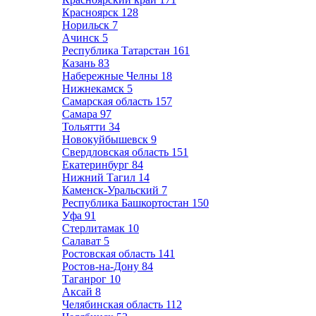
Красноярск
128
Норильск
7
Ачинск
5
Республика Татарстан
161
Казань
83
Набережные Челны
18
Нижнекамск
5
Самарская область
157
Самара
97
Тольятти
34
Новокуйбышевск
9
Свердловская область
151
Екатеринбург
84
Нижний Тагил
14
Каменск-Уральский
7
Республика Башкортостан
150
Уфа
91
Стерлитамак
10
Салават
5
Ростовская область
141
Ростов-на-Дону
84
Таганрог
10
Аксай
8
Челябинская область
112