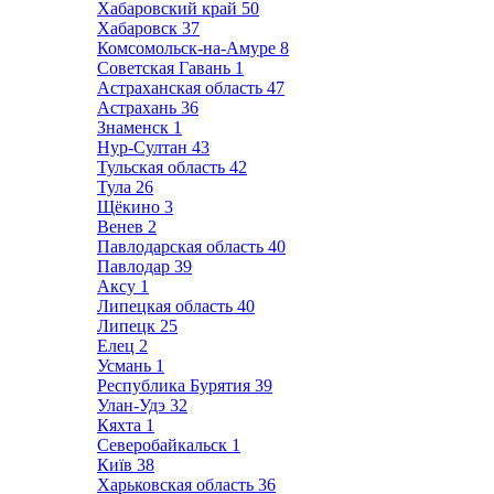
Хабаровский край
50
Хабаровск
37
Комсомольск-на-Амуре
8
Советская Гавань
1
Астраханская область
47
Астрахань
36
Знаменск
1
Нур-Султан
43
Тульская область
42
Тула
26
Щёкино
3
Венев
2
Павлодарская область
40
Павлодар
39
Аксу
1
Липецкая область
40
Липецк
25
Елец
2
Усмань
1
Республика Бурятия
39
Улан-Удэ
32
Кяхта
1
Северобайкальск
1
Київ
38
Харьковская область
36