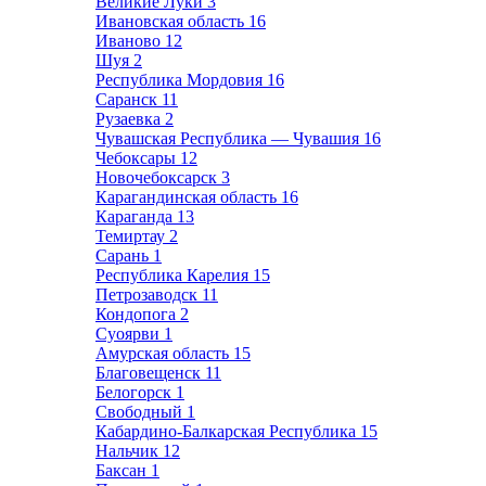
Великие Луки
3
Ивановская область
16
Иваново
12
Шуя
2
Республика Мордовия
16
Саранск
11
Рузаевка
2
Чувашская Республика — Чувашия
16
Чебоксары
12
Новочебоксарск
3
Карагандинская область
16
Караганда
13
Темиртау
2
Сарань
1
Республика Карелия
15
Петрозаводск
11
Кондопога
2
Суоярви
1
Амурская область
15
Благовещенск
11
Белогорск
1
Свободный
1
Кабардино-Балкарская Республика
15
Нальчик
12
Баксан
1