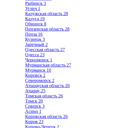
Рыбинск
3
Углич
1
Калужская область
28
Калуга
19
Обнинск
8
Пензенская область
28
Пенза
16
Кузнецк
3
Заречный
2
Одесская область
27
Одесса
23
Черноморск
1
Мурманская область
27
Мурманск
10
Кировск
2
Североморск
2
Атырауская область
26
Атырау
25
Томская область
26
Томск
20
Северск
3
Асино
1
Кировская область
26
Киров
23
Кирово-Чепецк
2