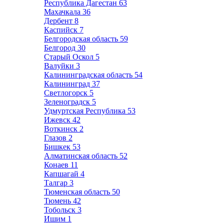
Республика Дагестан
63
Махачкала
36
Дербент
8
Каспийск
7
Белгородская область
59
Белгород
30
Старый Оскол
5
Валуйки
3
Калининградская область
54
Калининград
37
Светлогорск
5
Зеленоградск
5
Удмуртская Республика
53
Ижевск
42
Воткинск
2
Глазов
2
Бишкек
53
Алматинская область
52
Конаев
11
Капшагай
4
Талгар
3
Тюменская область
50
Тюмень
42
Тобольск
3
Ишим
1