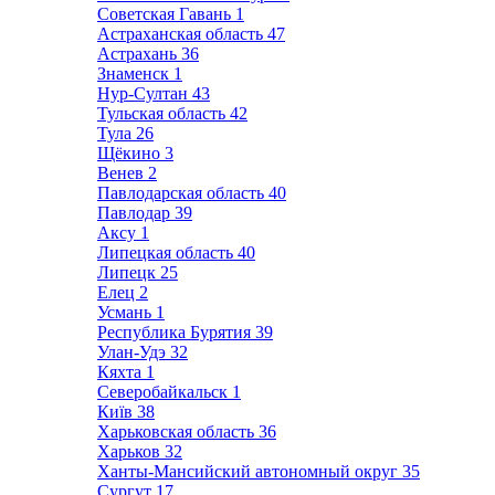
Советская Гавань
1
Астраханская область
47
Астрахань
36
Знаменск
1
Нур-Султан
43
Тульская область
42
Тула
26
Щёкино
3
Венев
2
Павлодарская область
40
Павлодар
39
Аксу
1
Липецкая область
40
Липецк
25
Елец
2
Усмань
1
Республика Бурятия
39
Улан-Удэ
32
Кяхта
1
Северобайкальск
1
Київ
38
Харьковская область
36
Харьков
32
Ханты-Мансийский автономный округ
35
Сургут
17