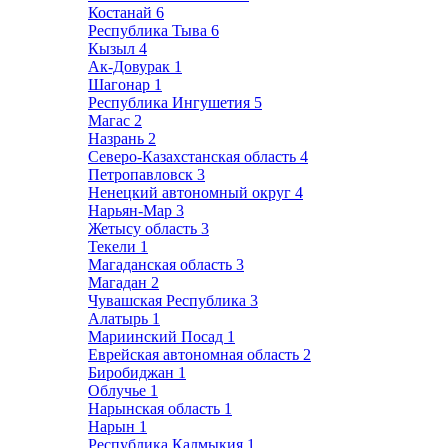
Костанай
6
Республика Тыва
6
Кызыл
4
Ак-Довурак
1
Шагонар
1
Республика Ингушетия
5
Магас
2
Назрань
2
Северо-Казахстанская область
4
Петропавловск
3
Ненецкий автономный округ
4
Нарьян-Мар
3
Жетысу область
3
Текели
1
Магаданская область
3
Магадан
2
Чувашская Республика
3
Алатырь
1
Мариинский Посад
1
Еврейская автономная область
2
Биробиджан
1
Облучье
1
Нарынская область
1
Нарын
1
Республика Калмыкия
1