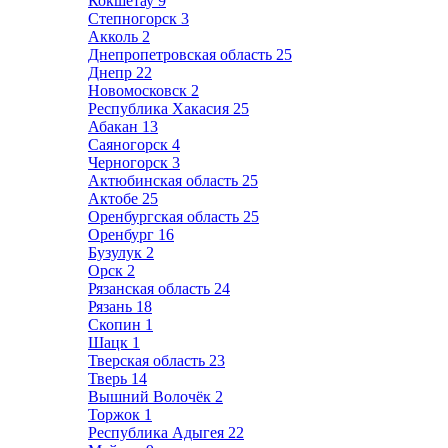
Кокшетау
9
Степногорск
3
Акколь
2
Днепропетровская область
25
Днепр
22
Новомосковск
2
Республика Хакасия
25
Абакан
13
Саяногорск
4
Черногорск
3
Актюбинская область
25
Актобе
25
Оренбургская область
25
Оренбург
16
Бузулук
2
Орск
2
Рязанская область
24
Рязань
18
Скопин
1
Шацк
1
Тверская область
23
Тверь
14
Вышний Волочёк
2
Торжок
1
Республика Адыгея
22