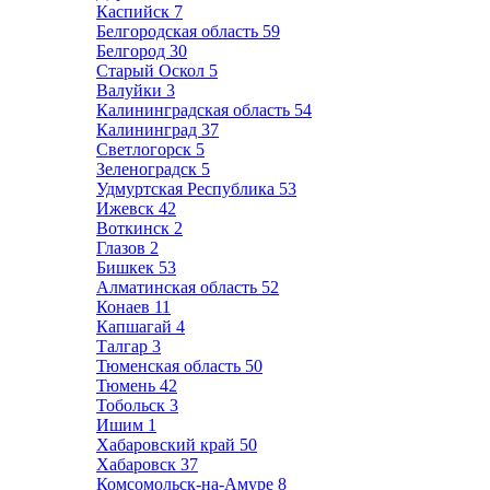
Каспийск
7
Белгородская область
59
Белгород
30
Старый Оскол
5
Валуйки
3
Калининградская область
54
Калининград
37
Светлогорск
5
Зеленоградск
5
Удмуртская Республика
53
Ижевск
42
Воткинск
2
Глазов
2
Бишкек
53
Алматинская область
52
Конаев
11
Капшагай
4
Талгар
3
Тюменская область
50
Тюмень
42
Тобольск
3
Ишим
1
Хабаровский край
50
Хабаровск
37
Комсомольск-на-Амуре
8