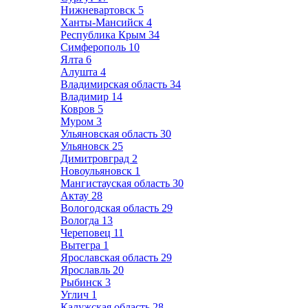
Нижневартовск
5
Ханты-Мансийск
4
Республика Крым
34
Симферополь
10
Ялта
6
Алушта
4
Владимирская область
34
Владимир
14
Ковров
5
Муром
3
Ульяновская область
30
Ульяновск
25
Димитровград
2
Новоульяновск
1
Мангистауская область
30
Актау
28
Вологодская область
29
Вологда
13
Череповец
11
Вытегра
1
Ярославская область
29
Ярославль
20
Рыбинск
3
Углич
1
Калужская область
28