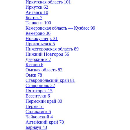
Иркутская область
101
Иркутск
62
Ангарск
10
Братск
7
Ташкент
100
Кемеровская область — Кузбасс
99
Кемерово
36
Новокузнецк
31
Прокопьевск
5
Нижегородская область
89
Нижний Новгород
56
Дзержинск
7
Кстово
6
Омская область
82
Омск
78
Ставропольский край
81
Ставрополь
22
Пятигорск
15
Ессентуки
6
Пермский край
80
Пермь
51
Соликамск
5
Чайковский
4
Алтайский край
78
Барнаул
43