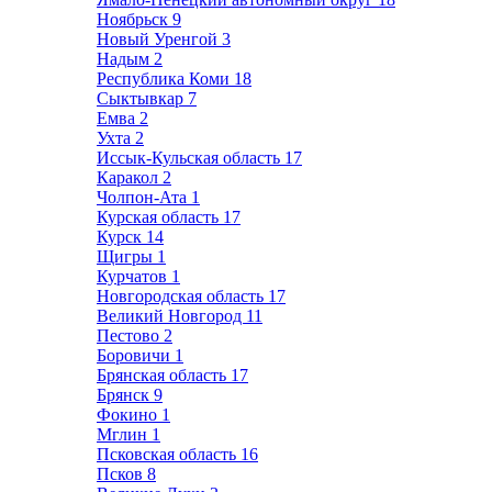
Ноябрьск
9
Новый Уренгой
3
Надым
2
Республика Коми
18
Сыктывкар
7
Емва
2
Ухта
2
Иссык-Кульская область
17
Каракол
2
Чолпон-Ата
1
Курская область
17
Курск
14
Щигры
1
Курчатов
1
Новгородская область
17
Великий Новгород
11
Пестово
2
Боровичи
1
Брянская область
17
Брянск
9
Фокино
1
Мглин
1
Псковская область
16
Псков
8