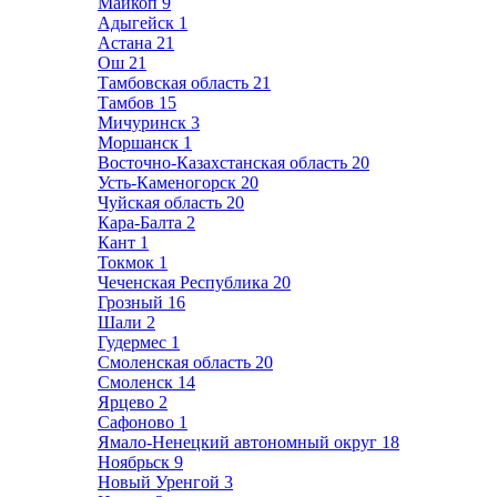
Майкоп
9
Адыгейск
1
Астана
21
Ош
21
Тамбовская область
21
Тамбов
15
Мичуринск
3
Моршанск
1
Восточно-Казахстанская область
20
Усть-Каменогорск
20
Чуйская область
20
Кара-Балта
2
Кант
1
Токмок
1
Чеченская Республика
20
Грозный
16
Шали
2
Гудермес
1
Смоленская область
20
Смоленск
14
Ярцево
2
Сафоново
1
Ямало-Ненецкий автономный округ
18
Ноябрьск
9
Новый Уренгой
3