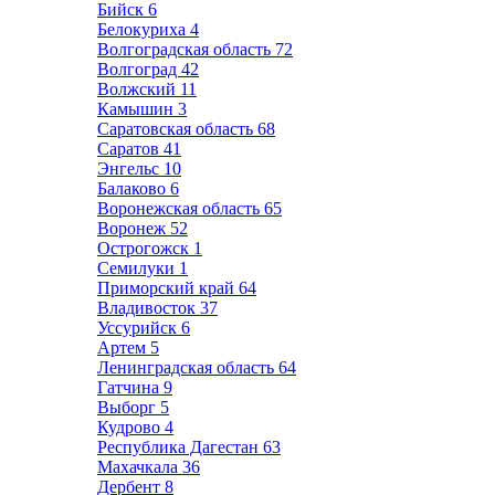
Бийск
6
Белокуриха
4
Волгоградская область
72
Волгоград
42
Волжский
11
Камышин
3
Саратовская область
68
Саратов
41
Энгельс
10
Балаково
6
Воронежская область
65
Воронеж
52
Острогожск
1
Семилуки
1
Приморский край
64
Владивосток
37
Уссурийск
6
Артем
5
Ленинградская область
64
Гатчина
9
Выборг
5
Кудрово
4
Республика Дагестан
63
Махачкала
36
Дербент
8