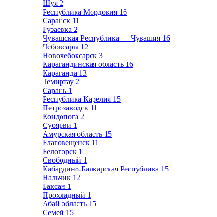
Шуя
2
Республика Мордовия
16
Саранск
11
Рузаевка
2
Чувашская Республика — Чувашия
16
Чебоксары
12
Новочебоксарск
3
Карагандинская область
16
Караганда
13
Темиртау
2
Сарань
1
Республика Карелия
15
Петрозаводск
11
Кондопога
2
Суоярви
1
Амурская область
15
Благовещенск
11
Белогорск
1
Свободный
1
Кабардино-Балкарская Республика
15
Нальчик
12
Баксан
1
Прохладный
1
Абай область
15
Семей
15