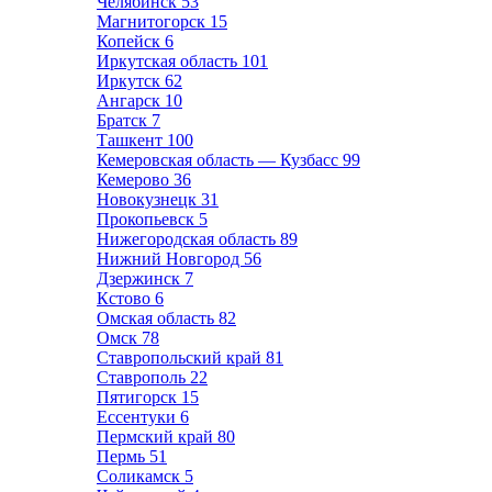
Челябинск
53
Магнитогорск
15
Копейск
6
Иркутская область
101
Иркутск
62
Ангарск
10
Братск
7
Ташкент
100
Кемеровская область — Кузбасс
99
Кемерово
36
Новокузнецк
31
Прокопьевск
5
Нижегородская область
89
Нижний Новгород
56
Дзержинск
7
Кстово
6
Омская область
82
Омск
78
Ставропольский край
81
Ставрополь
22
Пятигорск
15
Ессентуки
6
Пермский край
80
Пермь
51
Соликамск
5