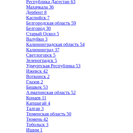
Республика Дагестан
63
Махачкала
36
Дербент
8
Каспийск
7
Белгородская область
59
Белгород
30
Старый Оскол
5
Валуйки
3
Калининградская область
54
Калининград
37
Светлогорск
5
Зеленоградск
5
Удмуртская Республика
53
Ижевск
42
Воткинск
2
Глазов
2
Бишкек
53
Алматинская область
52
Конаев
11
Капшагай
4
Талгар
3
Тюменская область
50
Тюмень
42
Тобольск
3
Ишим
1