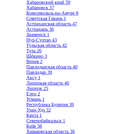
Хабаровский край
50
Хабаровск
37
Комсомольск-на-Амуре
8
Советская Гавань
1
Астраханская область
47
Астрахань
36
Знаменск
1
Нур-Султан
43
Тульская область
42
Тула
26
Щёкино
3
Венев
2
Павлодарская область
40
Павлодар
39
Аксу
1
Липецкая область
40
Липецк
25
Елец
2
Усмань
1
Республика Бурятия
39
Улан-Удэ
32
Кяхта
1
Северобайкальск
1
Київ
38
Харьковская область
36