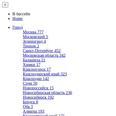
×
В бассейн
Home
Город
Москва
777
Московский
5
Зеленоград
4
Троицк
2
Санкт-Петербург
452
Московская область
342
Балашиха
21
Химки
17
Красногорск
17
Краснодарский край
323
Краснодар
142
Сочи
50
Новороссийск
15
Новосибирская область
236
Новосибирск
192
Бердск
8
Обь
3
Алматы
193
Красноярский край
171