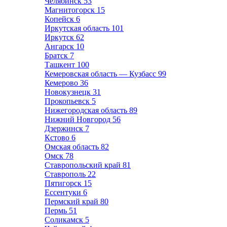
Челябинск
53
Магнитогорск
15
Копейск
6
Иркутская область
101
Иркутск
62
Ангарск
10
Братск
7
Ташкент
100
Кемеровская область — Кузбасс
99
Кемерово
36
Новокузнецк
31
Прокопьевск
5
Нижегородская область
89
Нижний Новгород
56
Дзержинск
7
Кстово
6
Омская область
82
Омск
78
Ставропольский край
81
Ставрополь
22
Пятигорск
15
Ессентуки
6
Пермский край
80
Пермь
51
Соликамск
5