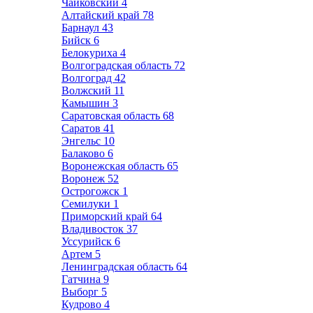
Чайковский
4
Алтайский край
78
Барнаул
43
Бийск
6
Белокуриха
4
Волгоградская область
72
Волгоград
42
Волжский
11
Камышин
3
Саратовская область
68
Саратов
41
Энгельс
10
Балаково
6
Воронежская область
65
Воронеж
52
Острогожск
1
Семилуки
1
Приморский край
64
Владивосток
37
Уссурийск
6
Артем
5
Ленинградская область
64
Гатчина
9
Выборг
5
Кудрово
4