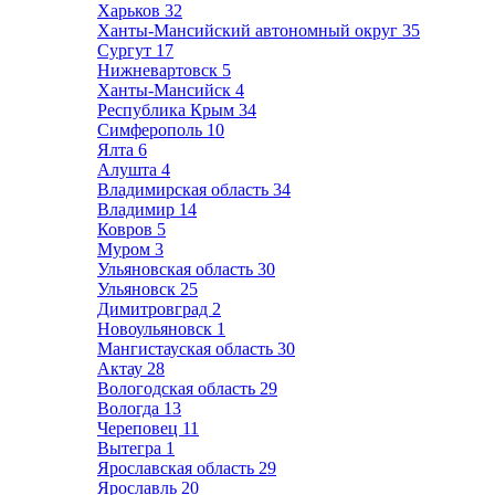
Харьков
32
Ханты-Мансийский автономный округ
35
Сургут
17
Нижневартовск
5
Ханты-Мансийск
4
Республика Крым
34
Симферополь
10
Ялта
6
Алушта
4
Владимирская область
34
Владимир
14
Ковров
5
Муром
3
Ульяновская область
30
Ульяновск
25
Димитровград
2
Новоульяновск
1
Мангистауская область
30
Актау
28
Вологодская область
29
Вологда
13
Череповец
11
Вытегра
1
Ярославская область
29
Ярославль
20