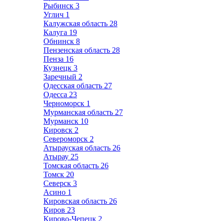
Рыбинск
3
Углич
1
Калужская область
28
Калуга
19
Обнинск
8
Пензенская область
28
Пенза
16
Кузнецк
3
Заречный
2
Одесская область
27
Одесса
23
Черноморск
1
Мурманская область
27
Мурманск
10
Кировск
2
Североморск
2
Атырауская область
26
Атырау
25
Томская область
26
Томск
20
Северск
3
Асино
1
Кировская область
26
Киров
23
Кирово-Чепецк
2