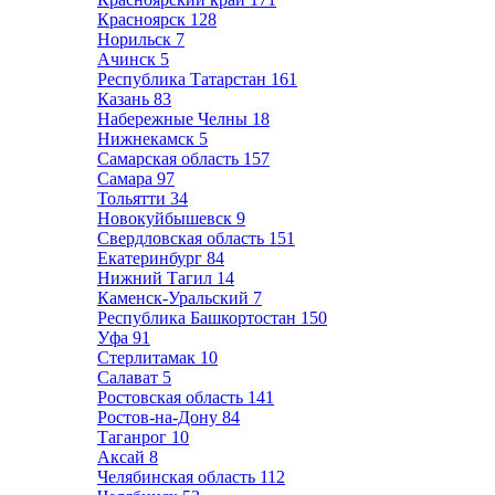
Красноярск
128
Норильск
7
Ачинск
5
Республика Татарстан
161
Казань
83
Набережные Челны
18
Нижнекамск
5
Самарская область
157
Самара
97
Тольятти
34
Новокуйбышевск
9
Свердловская область
151
Екатеринбург
84
Нижний Тагил
14
Каменск-Уральский
7
Республика Башкортостан
150
Уфа
91
Стерлитамак
10
Салават
5
Ростовская область
141
Ростов-на-Дону
84
Таганрог
10
Аксай
8
Челябинская область
112