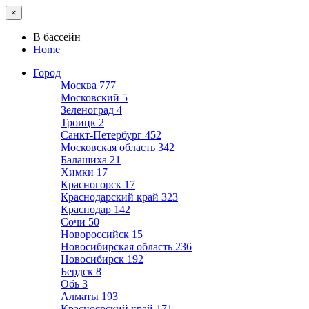
×
В бассейн
Home
Город
Москва
777
Московский
5
Зеленоград
4
Троицк
2
Санкт-Петербург
452
Московская область
342
Балашиха
21
Химки
17
Красногорск
17
Краснодарский край
323
Краснодар
142
Сочи
50
Новороссийск
15
Новосибирская область
236
Новосибирск
192
Бердск
8
Обь
3
Алматы
193
Красноярский край
171