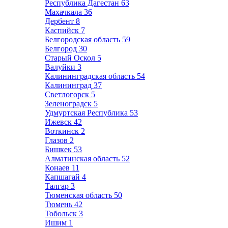
Республика Дагестан
63
Махачкала
36
Дербент
8
Каспийск
7
Белгородская область
59
Белгород
30
Старый Оскол
5
Валуйки
3
Калининградская область
54
Калининград
37
Светлогорск
5
Зеленоградск
5
Удмуртская Республика
53
Ижевск
42
Воткинск
2
Глазов
2
Бишкек
53
Алматинская область
52
Конаев
11
Капшагай
4
Талгар
3
Тюменская область
50
Тюмень
42
Тобольск
3
Ишим
1