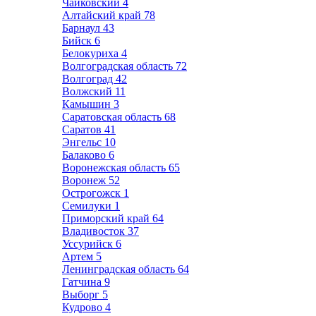
Чайковский
4
Алтайский край
78
Барнаул
43
Бийск
6
Белокуриха
4
Волгоградская область
72
Волгоград
42
Волжский
11
Камышин
3
Саратовская область
68
Саратов
41
Энгельс
10
Балаково
6
Воронежская область
65
Воронеж
52
Острогожск
1
Семилуки
1
Приморский край
64
Владивосток
37
Уссурийск
6
Артем
5
Ленинградская область
64
Гатчина
9
Выборг
5
Кудрово
4