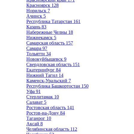
Красноярск
128
Норильск
7
Ачинск
5
Республика Татарстан
161
Казань
83
Набережные Челны
18
Нижнекамск
5
Самарская область
157
Самара
97
Тольятти
34
Новокуйбышевск
9
Свердловская область
151
Екатеринбург
84
Нижний Тагил
14
Каменск-Уральский
7
Республика Башкортостан
150
Уфа
91
Стерлитамак
10
Салават
5
Ростовская область
141
Ростов-на-Дону
84
Таганрог
10
Аксай
8
Челябинская область
112