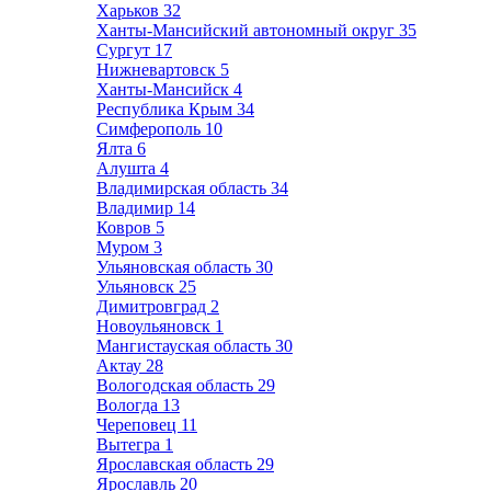
Харьков
32
Ханты-Мансийский автономный округ
35
Сургут
17
Нижневартовск
5
Ханты-Мансийск
4
Республика Крым
34
Симферополь
10
Ялта
6
Алушта
4
Владимирская область
34
Владимир
14
Ковров
5
Муром
3
Ульяновская область
30
Ульяновск
25
Димитровград
2
Новоульяновск
1
Мангистауская область
30
Актау
28
Вологодская область
29
Вологда
13
Череповец
11
Вытегра
1
Ярославская область
29
Ярославль
20