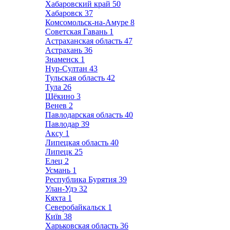
Хабаровский край
50
Хабаровск
37
Комсомольск-на-Амуре
8
Советская Гавань
1
Астраханская область
47
Астрахань
36
Знаменск
1
Нур-Султан
43
Тульская область
42
Тула
26
Щёкино
3
Венев
2
Павлодарская область
40
Павлодар
39
Аксу
1
Липецкая область
40
Липецк
25
Елец
2
Усмань
1
Республика Бурятия
39
Улан-Удэ
32
Кяхта
1
Северобайкальск
1
Київ
38
Харьковская область
36