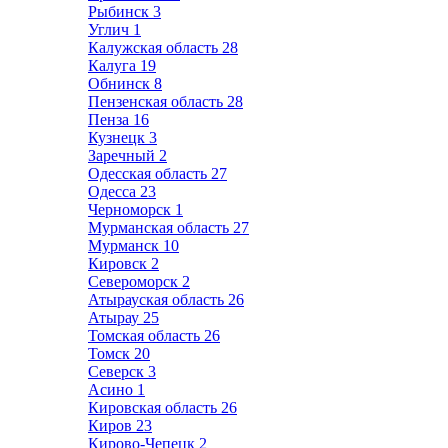
Рыбинск
3
Углич
1
Калужская область
28
Калуга
19
Обнинск
8
Пензенская область
28
Пенза
16
Кузнецк
3
Заречный
2
Одесская область
27
Одесса
23
Черноморск
1
Мурманская область
27
Мурманск
10
Кировск
2
Североморск
2
Атырауская область
26
Атырау
25
Томская область
26
Томск
20
Северск
3
Асино
1
Кировская область
26
Киров
23
Кирово-Чепецк
2