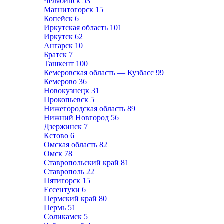
Челябинск
53
Магнитогорск
15
Копейск
6
Иркутская область
101
Иркутск
62
Ангарск
10
Братск
7
Ташкент
100
Кемеровская область — Кузбасс
99
Кемерово
36
Новокузнецк
31
Прокопьевск
5
Нижегородская область
89
Нижний Новгород
56
Дзержинск
7
Кстово
6
Омская область
82
Омск
78
Ставропольский край
81
Ставрополь
22
Пятигорск
15
Ессентуки
6
Пермский край
80
Пермь
51
Соликамск
5