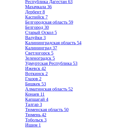
Республика Дагестан
63
Махачкала
36
Дербент
8
Каспийск
7
Белгородская область
59
Белгород
30
Старый Оскол
5
Валуйки
3
Калининградская область
54
Калининград
37
Светлогорск
5
Зеленоградск
5
Удмуртская Республика
53
Ижевск
42
Воткинск
2
Глазов
2
Бишкек
53
Алматинская область
52
Конаев
11
Капшагай
4
Талгар
3
Тюменская область
50
Тюмень
42
Тобольск
3
Ишим
1