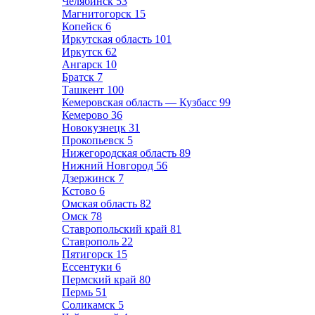
Челябинск
53
Магнитогорск
15
Копейск
6
Иркутская область
101
Иркутск
62
Ангарск
10
Братск
7
Ташкент
100
Кемеровская область — Кузбасс
99
Кемерово
36
Новокузнецк
31
Прокопьевск
5
Нижегородская область
89
Нижний Новгород
56
Дзержинск
7
Кстово
6
Омская область
82
Омск
78
Ставропольский край
81
Ставрополь
22
Пятигорск
15
Ессентуки
6
Пермский край
80
Пермь
51
Соликамск
5