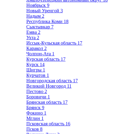
Ноябрьск
9
Новый Уренгой
3
Надым
2
Республика Коми
18
Сыктывкар
7
Емва
2
Ухта
2
Иссык-Кульская область
17
Каракол
2
Чолпон-Ата
1
Курская область
17
Курск
14
Щигры
1
Курчатов
1
Новгородская область
17
Великий Новгород
11
Пестово
2
Боровичи
1
Брянская область
17
Брянск
9
Фокино
1
Мглин
1
Псковская область
16
Псков
8