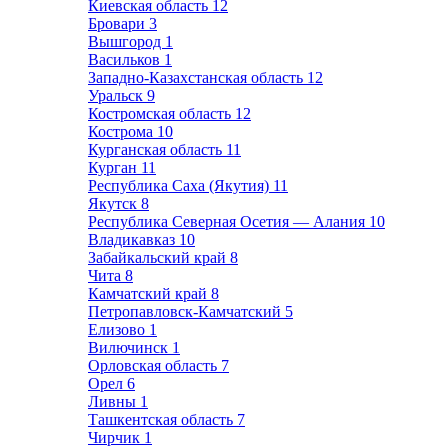
Киевская область
12
Бровари
3
Вышгород
1
Васильков
1
Западно-Казахстанская область
12
Уральск
9
Костромская область
12
Кострома
10
Курганская область
11
Курган
11
Республика Саха (Якутия)
11
Якутск
8
Республика Северная Осетия — Алания
10
Владикавказ
10
Забайкальский край
8
Чита
8
Камчатский край
8
Петропавловск-Камчатский
5
Елизово
1
Вилючинск
1
Орловская область
7
Орел
6
Ливны
1
Ташкентская область
7
Чирчик
1