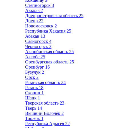
Кокшетау
9
Степногорск
3
Акколь
2
Днепропетровская область
25
Днепр
22
Новомосковск
2
Республика Хакасия
25
Абакан
13
Саяногорск
4
Черногорск
3
Актюбинская область
25
Актобе
25
Оренбургская область
25
Оренбург
16
Бузулук
2
Орск
2
Рязанская область
24
Рязань
18
Скопин
1
Шацк
1
Тверская область
23
Тверь
14
Вышний Волочёк
2
Торжок
1
Республика Адыгея
22