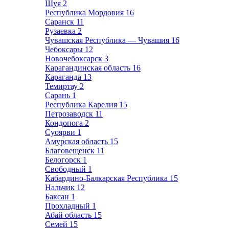
Шуя
2
Республика Мордовия
16
Саранск
11
Рузаевка
2
Чувашская Республика — Чувашия
16
Чебоксары
12
Новочебоксарск
3
Карагандинская область
16
Караганда
13
Темиртау
2
Сарань
1
Республика Карелия
15
Петрозаводск
11
Кондопога
2
Суоярви
1
Амурская область
15
Благовещенск
11
Белогорск
1
Свободный
1
Кабардино-Балкарская Республика
15
Нальчик
12
Баксан
1
Прохладный
1
Абай область
15
Семей
15