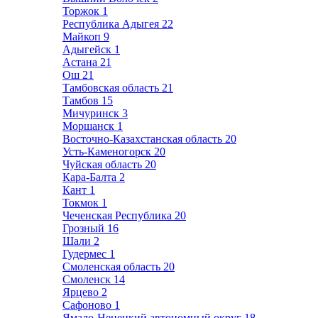
Торжок
1
Республика Адыгея
22
Майкоп
9
Адыгейск
1
Астана
21
Ош
21
Тамбовская область
21
Тамбов
15
Мичуринск
3
Моршанск
1
Восточно-Казахстанская область
20
Усть-Каменогорск
20
Чуйская область
20
Кара-Балта
2
Кант
1
Токмок
1
Чеченская Республика
20
Грозный
16
Шали
2
Гудермес
1
Смоленская область
20
Смоленск
14
Ярцево
2
Сафоново
1
Ямало-Ненецкий автономный округ
18