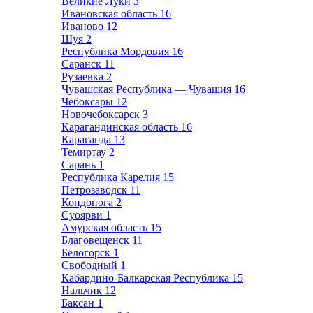
Великие Луки
3
Ивановская область
16
Иваново
12
Шуя
2
Республика Мордовия
16
Саранск
11
Рузаевка
2
Чувашская Республика — Чувашия
16
Чебоксары
12
Новочебоксарск
3
Карагандинская область
16
Караганда
13
Темиртау
2
Сарань
1
Республика Карелия
15
Петрозаводск
11
Кондопога
2
Суоярви
1
Амурская область
15
Благовещенск
11
Белогорск
1
Свободный
1
Кабардино-Балкарская Республика
15
Нальчик
12
Баксан
1