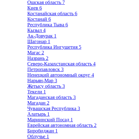
Ошская область
7
Киев
6
Костанайская область
6
Костанай
6
Республика Тыва
6
Кызыл
4
Ак-Довурак
1
Шагонар
1
Республика Ингушетия
5
Магас
2
Назрань
2
Северо-Казахстанская область
4
Петропавловск
3
Ненецкий автономный округ
4
Нарьян-Мар
3
Жетысу область
3
Текели
1
Магаданская область
3
Магадан
2
Чувашская Республика
3
Алатырь
1
Мариинский Посад
1
Еврейская автономная область
2
Биробиджан
1
Облучье
1