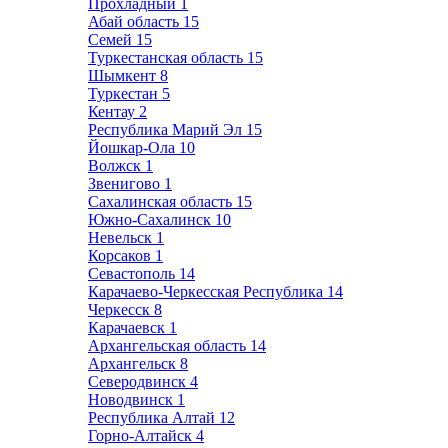
Прохладный
1
Абай область
15
Семей
15
Туркестанская область
15
Шымкент
8
Туркестан
5
Кентау
2
Республика Марий Эл
15
Йошкар-Ола
10
Волжск
1
Звенигово
1
Сахалинская область
15
Южно-Сахалинск
10
Невельск
1
Корсаков
1
Севастополь
14
Карачаево-Черкесская Республика
14
Черкесск
8
Карачаевск
1
Архангельская область
14
Архангельск
8
Северодвинск
4
Новодвинск
1
Республика Алтай
12
Горно-Алтайск
4