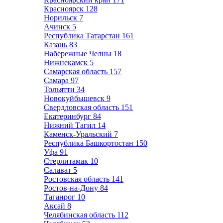
Красноярск
128
Норильск
7
Ачинск
5
Республика Татарстан
161
Казань
83
Набережные Челны
18
Нижнекамск
5
Самарская область
157
Самара
97
Тольятти
34
Новокуйбышевск
9
Свердловская область
151
Екатеринбург
84
Нижний Тагил
14
Каменск-Уральский
7
Республика Башкортостан
150
Уфа
91
Стерлитамак
10
Салават
5
Ростовская область
141
Ростов-на-Дону
84
Таганрог
10
Аксай
8
Челябинская область
112