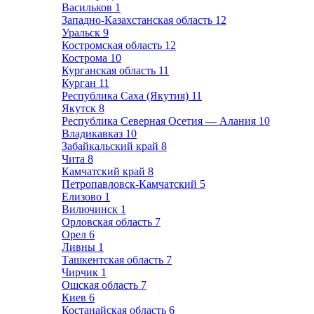
Васильков
1
Западно-Казахстанская область
12
Уральск
9
Костромская область
12
Кострома
10
Курганская область
11
Курган
11
Республика Саха (Якутия)
11
Якутск
8
Республика Северная Осетия — Алания
10
Владикавказ
10
Забайкальский край
8
Чита
8
Камчатский край
8
Петропавловск-Камчатский
5
Елизово
1
Вилючинск
1
Орловская область
7
Орел
6
Ливны
1
Ташкентская область
7
Чирчик
1
Ошская область
7
Киев
6
Костанайская область
6