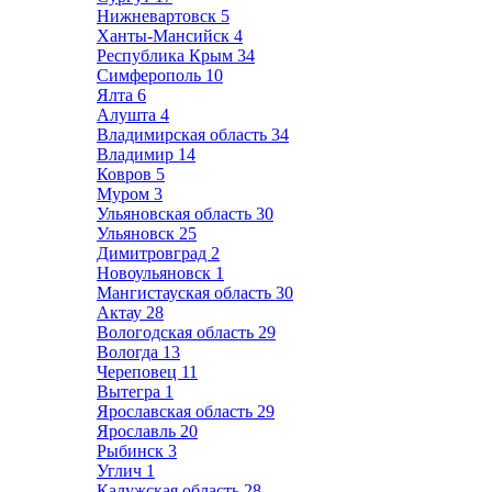
Нижневартовск
5
Ханты-Мансийск
4
Республика Крым
34
Симферополь
10
Ялта
6
Алушта
4
Владимирская область
34
Владимир
14
Ковров
5
Муром
3
Ульяновская область
30
Ульяновск
25
Димитровград
2
Новоульяновск
1
Мангистауская область
30
Актау
28
Вологодская область
29
Вологда
13
Череповец
11
Вытегра
1
Ярославская область
29
Ярославль
20
Рыбинск
3
Углич
1
Калужская область
28