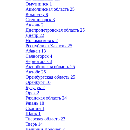
Омутнинск
1
Акмолинская область
25
Кокшетау
9
Степногорск
3
Акколь
2
Днепропетровская область
25
Днепр
22
Новомосковск
2
Республика Хакасия
25
Абакан
13
Саяногорск
4
Черногорск
3
Актюбинская область
25
Актобе
25
Оренбургская область
25
Оренбург
16
Бузулук
2
Орск
2
Рязанская область
24
Рязань
18
Скопин
1
Шацк
1
Тверская область
23
Тверь
14
Вышний Волочёк
2