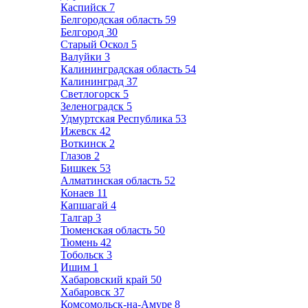
Каспийск
7
Белгородская область
59
Белгород
30
Старый Оскол
5
Валуйки
3
Калининградская область
54
Калининград
37
Светлогорск
5
Зеленоградск
5
Удмуртская Республика
53
Ижевск
42
Воткинск
2
Глазов
2
Бишкек
53
Алматинская область
52
Конаев
11
Капшагай
4
Талгар
3
Тюменская область
50
Тюмень
42
Тобольск
3
Ишим
1
Хабаровский край
50
Хабаровск
37
Комсомольск-на-Амуре
8