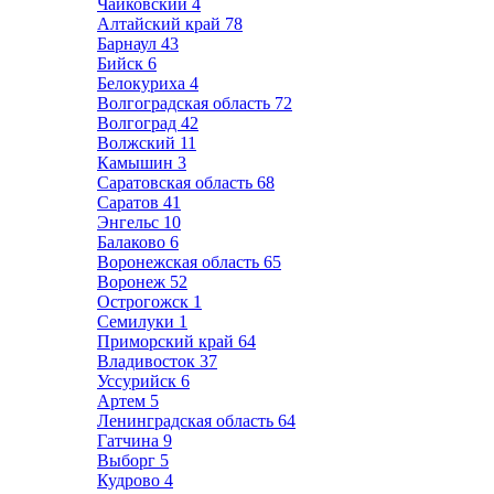
Чайковский
4
Алтайский край
78
Барнаул
43
Бийск
6
Белокуриха
4
Волгоградская область
72
Волгоград
42
Волжский
11
Камышин
3
Саратовская область
68
Саратов
41
Энгельс
10
Балаково
6
Воронежская область
65
Воронеж
52
Острогожск
1
Семилуки
1
Приморский край
64
Владивосток
37
Уссурийск
6
Артем
5
Ленинградская область
64
Гатчина
9
Выборг
5
Кудрово
4