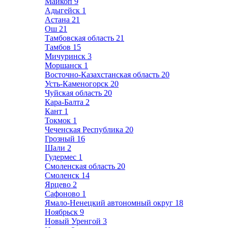
Майкоп
9
Адыгейск
1
Астана
21
Ош
21
Тамбовская область
21
Тамбов
15
Мичуринск
3
Моршанск
1
Восточно-Казахстанская область
20
Усть-Каменогорск
20
Чуйская область
20
Кара-Балта
2
Кант
1
Токмок
1
Чеченская Республика
20
Грозный
16
Шали
2
Гудермес
1
Смоленская область
20
Смоленск
14
Ярцево
2
Сафоново
1
Ямало-Ненецкий автономный округ
18
Ноябрьск
9
Новый Уренгой
3