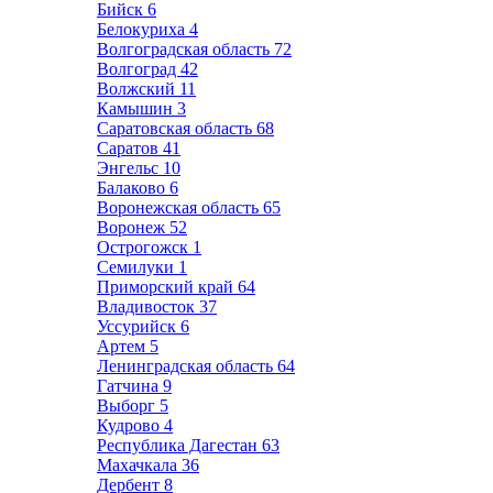
Бийск
6
Белокуриха
4
Волгоградская область
72
Волгоград
42
Волжский
11
Камышин
3
Саратовская область
68
Саратов
41
Энгельс
10
Балаково
6
Воронежская область
65
Воронеж
52
Острогожск
1
Семилуки
1
Приморский край
64
Владивосток
37
Уссурийск
6
Артем
5
Ленинградская область
64
Гатчина
9
Выборг
5
Кудрово
4
Республика Дагестан
63
Махачкала
36
Дербент
8