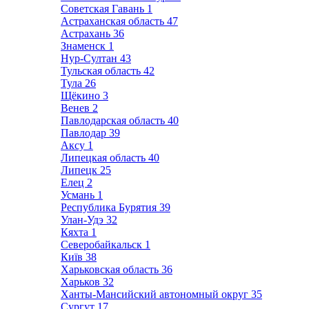
Советская Гавань
1
Астраханская область
47
Астрахань
36
Знаменск
1
Нур-Султан
43
Тульская область
42
Тула
26
Щёкино
3
Венев
2
Павлодарская область
40
Павлодар
39
Аксу
1
Липецкая область
40
Липецк
25
Елец
2
Усмань
1
Республика Бурятия
39
Улан-Удэ
32
Кяхта
1
Северобайкальск
1
Київ
38
Харьковская область
36
Харьков
32
Ханты-Мансийский автономный округ
35
Сургут
17