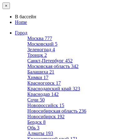
×
В бассейн
Home
Город
Москва
777
Московский
5
Зеленоград
4
Троицк
2
Санкт-Петербург
452
Московская область
342
Балашиха
21
Химки
17
Красногорск
17
Краснодарский край
323
Краснодар
142
Сочи
50
Новороссийск
15
Новосибирская область
236
Новосибирск
192
Бердск
8
Обь
3
Алматы
193
Красноярский край
171