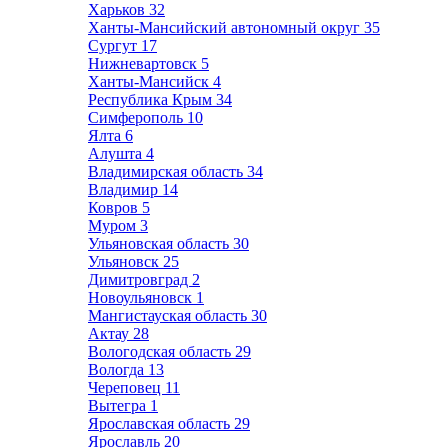
Харьков
32
Ханты-Мансийский автономный округ
35
Сургут
17
Нижневартовск
5
Ханты-Мансийск
4
Республика Крым
34
Симферополь
10
Ялта
6
Алушта
4
Владимирская область
34
Владимир
14
Ковров
5
Муром
3
Ульяновская область
30
Ульяновск
25
Димитровград
2
Новоульяновск
1
Мангистауская область
30
Актау
28
Вологодская область
29
Вологда
13
Череповец
11
Вытегра
1
Ярославская область
29
Ярославль
20