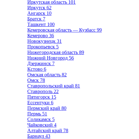
Иркутская область
101
Иркутск
62
Ангарск
10
Братск
7
Ташкент
100
Кемеровская область — Кузбасс
99
Кемерово
36
Новокузнецк
31
Прокопьевск
5
Нижегородская область
89
Нижний Новгород
56
Дзержинск
7
Кстово
6
Омская область
82
Омск
78
Ставропольский край
81
Ставрополь
22
Пятигорск
15
Ессентуки
6
Пермский край
80
Пермь
51
Соликамск
5
Чайковский
4
Алтайский край
78
Барнаул
43