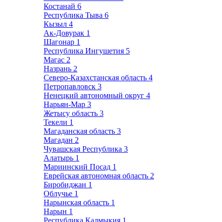
Костанай
6
Республика Тыва
6
Кызыл
4
Ак-Довурак
1
Шагонар
1
Республика Ингушетия
5
Магас
2
Назрань
2
Северо-Казахстанская область
4
Петропавловск
3
Ненецкий автономный округ
4
Нарьян-Мар
3
Жетысу область
3
Текели
1
Магаданская область
3
Магадан
2
Чувашская Республика
3
Алатырь
1
Мариинский Посад
1
Еврейская автономная область
2
Биробиджан
1
Облучье
1
Нарынская область
1
Нарын
1
Республика Калмыкия
1