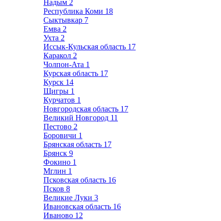
Надым
2
Республика Коми
18
Сыктывкар
7
Емва
2
Ухта
2
Иссык-Кульская область
17
Каракол
2
Чолпон-Ата
1
Курская область
17
Курск
14
Щигры
1
Курчатов
1
Новгородская область
17
Великий Новгород
11
Пестово
2
Боровичи
1
Брянская область
17
Брянск
9
Фокино
1
Мглин
1
Псковская область
16
Псков
8
Великие Луки
3
Ивановская область
16
Иваново
12