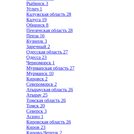
Рыбинск
3
Углич
1
Калужская область
28
Калуга
19
Обнинск
8
Пензенская область
28
Пенза
16
Кузнецк
3
Заречный
2
Одесская область
27
Одесса
23
Черноморск
1
Мурманская область
27
Мурманск
10
Кировск
2
Североморск
2
Атырауская область
26
Атырау
25
Томская область
26
Томск
20
Северск
3
Асино
1
Кировская область
26
Киров
23
Кирово-Чепецк
2