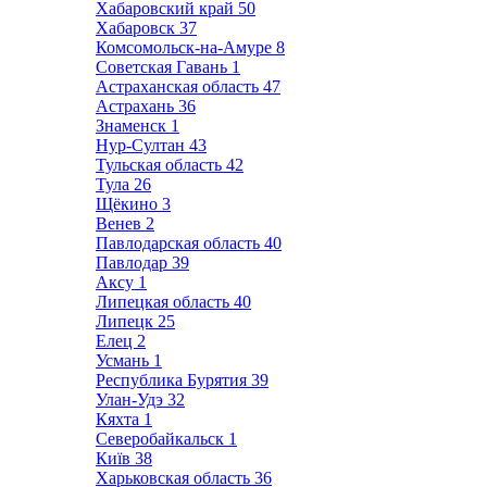
Хабаровский край
50
Хабаровск
37
Комсомольск-на-Амуре
8
Советская Гавань
1
Астраханская область
47
Астрахань
36
Знаменск
1
Нур-Султан
43
Тульская область
42
Тула
26
Щёкино
3
Венев
2
Павлодарская область
40
Павлодар
39
Аксу
1
Липецкая область
40
Липецк
25
Елец
2
Усмань
1
Республика Бурятия
39
Улан-Удэ
32
Кяхта
1
Северобайкальск
1
Київ
38
Харьковская область
36