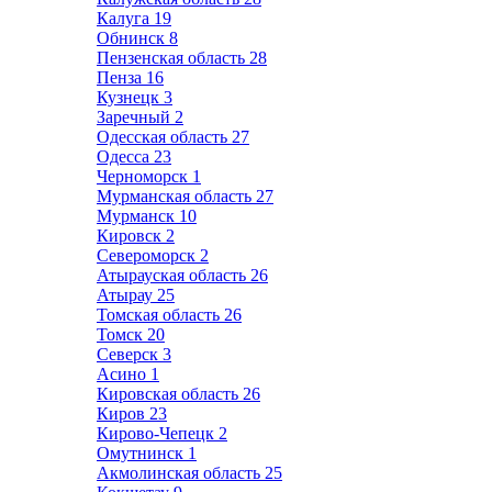
Калуга
19
Обнинск
8
Пензенская область
28
Пенза
16
Кузнецк
3
Заречный
2
Одесская область
27
Одесса
23
Черноморск
1
Мурманская область
27
Мурманск
10
Кировск
2
Североморск
2
Атырауская область
26
Атырау
25
Томская область
26
Томск
20
Северск
3
Асино
1
Кировская область
26
Киров
23
Кирово-Чепецк
2
Омутнинск
1
Акмолинская область
25