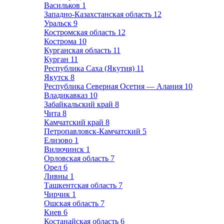
Васильков
1
Западно-Казахстанская область
12
Уральск
9
Костромская область
12
Кострома
10
Курганская область
11
Курган
11
Республика Саха (Якутия)
11
Якутск
8
Республика Северная Осетия — Алания
10
Владикавказ
10
Забайкальский край
8
Чита
8
Камчатский край
8
Петропавловск-Камчатский
5
Елизово
1
Вилючинск
1
Орловская область
7
Орел
6
Ливны
1
Ташкентская область
7
Чирчик
1
Ошская область
7
Киев
6
Костанайская область
6