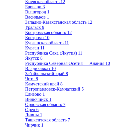
Киевская область
12
Бровари
3
Вышгород
1
Васильков
1
Западно-Казахстанская область
12
Уральск
9
Костромская область
12
Кострома
10
Курганская область
11
Курган
11
Республика Саха (Якутия)
11
Якутск
8
Республика Северная Осетия — Алания
10
Владикавказ
10
Забайкальский край
8
Чита
8
Камчатский край
8
Петропавловск-Камчатский
5
Елизово
1
Вилючинск
1
Орловская область
7
Орел
6
Ливны
1
Ташкентская область
7
Чирчик
1