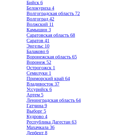
Бийск
6
Белокуриха
4
Волгоградская область
72
Волгоград
42
Волжский
11
Камышин
3
Саратовская область
68
Саратов
41
Энгельс
10
Балаково
6
Воронежская область
65
Воронеж
52
Острогожск
1
Семилуки
1
Приморский край
64
Владивосток
37
Уссурийск
6
Артем
5
Ленинградская область
64
Гатчина
9
Выборг
5
Кудрово
4
Республика Дагестан
63
Махачкала
36
Дербент
8