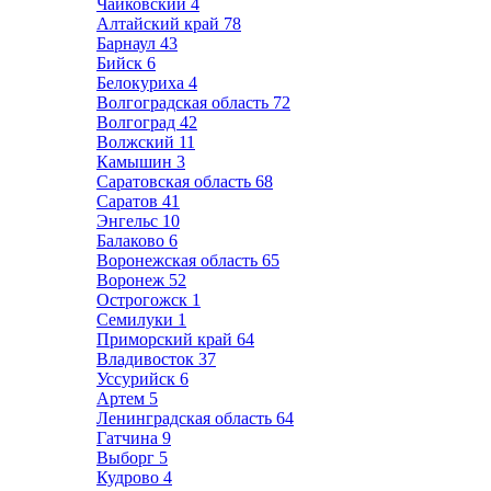
Чайковский
4
Алтайский край
78
Барнаул
43
Бийск
6
Белокуриха
4
Волгоградская область
72
Волгоград
42
Волжский
11
Камышин
3
Саратовская область
68
Саратов
41
Энгельс
10
Балаково
6
Воронежская область
65
Воронеж
52
Острогожск
1
Семилуки
1
Приморский край
64
Владивосток
37
Уссурийск
6
Артем
5
Ленинградская область
64
Гатчина
9
Выборг
5
Кудрово
4