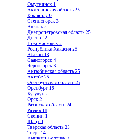
Омутнинск
1
Акмолинская область
25
Кокшетау
9
Степногорск
3
Акколь
2
Днепропетровская область
25
Днепр
22
Новомосковск
2
Республика Хакасия
25
Абакан
13
Саяногорск
4
Черногорск
3
Актюбинская область
25
Актобе
25
Оренбургская область
25
Оренбург
16
Бузулук
2
Орск
2
Рязанская область
24
Рязань
18
Скопин
1
Шацк
1
Тверская область
23
Тверь
14
Вышний Волочёк
2