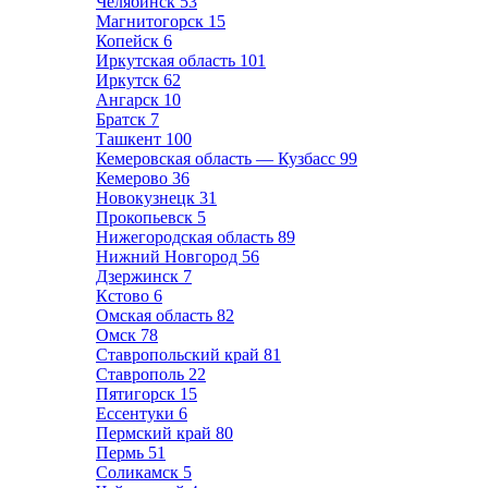
Челябинск
53
Магнитогорск
15
Копейск
6
Иркутская область
101
Иркутск
62
Ангарск
10
Братск
7
Ташкент
100
Кемеровская область — Кузбасс
99
Кемерово
36
Новокузнецк
31
Прокопьевск
5
Нижегородская область
89
Нижний Новгород
56
Дзержинск
7
Кстово
6
Омская область
82
Омск
78
Ставропольский край
81
Ставрополь
22
Пятигорск
15
Ессентуки
6
Пермский край
80
Пермь
51
Соликамск
5