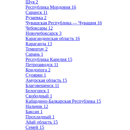
Шуя
2
Республика Мордовия
16
Саранск
11
Рузаевка
2
Чувашская Республика — Чувашия
16
Чебоксары
12
Новочебоксарск
3
Карагандинская область
16
Караганда
13
Темиртау
2
Сарань
1
Республика Карелия
15
Петрозаводск
11
Кондопога
2
Суоярви
1
Амурская область
15
Благовещенск
11
Белогорск
1
Свободный
1
Кабардино-Балкарская Республика
15
Нальчик
12
Баксан
1
Прохладный
1
Абай область
15
Семей
15