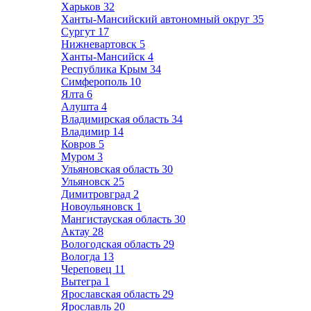
Харьков
32
Ханты-Мансийский автономный округ
35
Сургут
17
Нижневартовск
5
Ханты-Мансийск
4
Республика Крым
34
Симферополь
10
Ялта
6
Алушта
4
Владимирская область
34
Владимир
14
Ковров
5
Муром
3
Ульяновская область
30
Ульяновск
25
Димитровград
2
Новоульяновск
1
Мангистауская область
30
Актау
28
Вологодская область
29
Вологда
13
Череповец
11
Вытегра
1
Ярославская область
29
Ярославль
20