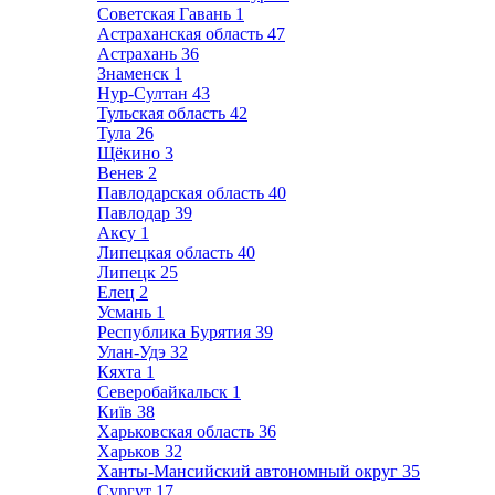
Советская Гавань
1
Астраханская область
47
Астрахань
36
Знаменск
1
Нур-Султан
43
Тульская область
42
Тула
26
Щёкино
3
Венев
2
Павлодарская область
40
Павлодар
39
Аксу
1
Липецкая область
40
Липецк
25
Елец
2
Усмань
1
Республика Бурятия
39
Улан-Удэ
32
Кяхта
1
Северобайкальск
1
Київ
38
Харьковская область
36
Харьков
32
Ханты-Мансийский автономный округ
35
Сургут
17