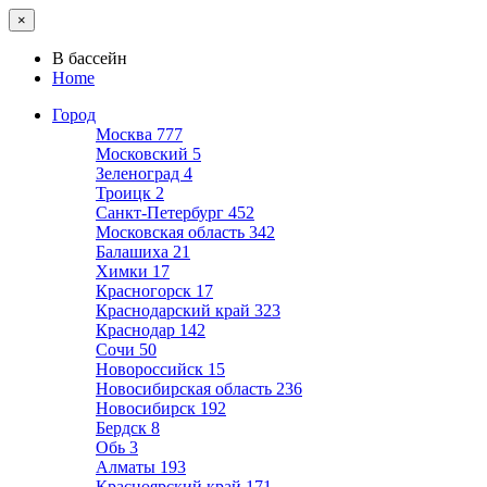
×
В бассейн
Home
Город
Москва
777
Московский
5
Зеленоград
4
Троицк
2
Санкт-Петербург
452
Московская область
342
Балашиха
21
Химки
17
Красногорск
17
Краснодарский край
323
Краснодар
142
Сочи
50
Новороссийск
15
Новосибирская область
236
Новосибирск
192
Бердск
8
Обь
3
Алматы
193
Красноярский край
171