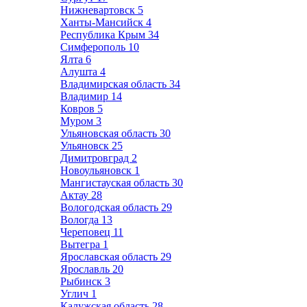
Нижневартовск
5
Ханты-Мансийск
4
Республика Крым
34
Симферополь
10
Ялта
6
Алушта
4
Владимирская область
34
Владимир
14
Ковров
5
Муром
3
Ульяновская область
30
Ульяновск
25
Димитровград
2
Новоульяновск
1
Мангистауская область
30
Актау
28
Вологодская область
29
Вологда
13
Череповец
11
Вытегра
1
Ярославская область
29
Ярославль
20
Рыбинск
3
Углич
1
Калужская область
28