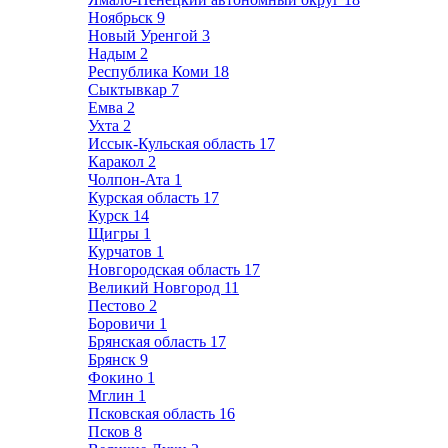
Ноябрьск
9
Новый Уренгой
3
Надым
2
Республика Коми
18
Сыктывкар
7
Емва
2
Ухта
2
Иссык-Кульская область
17
Каракол
2
Чолпон-Ата
1
Курская область
17
Курск
14
Щигры
1
Курчатов
1
Новгородская область
17
Великий Новгород
11
Пестово
2
Боровичи
1
Брянская область
17
Брянск
9
Фокино
1
Мглин
1
Псковская область
16
Псков
8