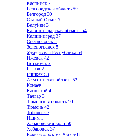
Каспийск
7
Белгородская область
59
Белгород
30
Старый Оскол
5
Валуйки
3
Калининградская область
54
Калининград
37
Светлогорск
5
Зеленоградск
5
Удмуртская Республика
53
Ижевск
42
Воткинск
2
Глазов
2
Бишкек
53
Алматинская область
52
Конаев
11
Капшагай
4
Талгар
3
Тюменская область
50
Тюмень
42
Тобольск
3
Ишим
1
Хабаровский край
50
Хабаровск
37
Комсомольск-на-Амуре
8