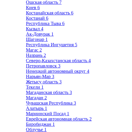
Ошская область
7
Киев
6
Костанайская область
6
Костанай
6
Республика Тыва
6
Кызыл
4
Ак-Довурак
1
Шагонар
1
Республика Ингушетия
5
Магас
2
Назрань
2
Северо-Казахстанская область
4
Петропавловск
3
Ненецкий автономный округ
4
Нарьян-Мар
3
Жетысу область
3
Текели
1
Магаданская область
3
Магадан
2
Чувашская Республика
3
Алатырь
1
Мариинский Посад
1
Еврейская автономная область
2
Биробиджан
1
Облучье
1