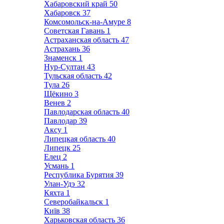
Хабаровский край
50
Хабаровск
37
Комсомольск-на-Амуре
8
Советская Гавань
1
Астраханская область
47
Астрахань
36
Знаменск
1
Нур-Султан
43
Тульская область
42
Тула
26
Щёкино
3
Венев
2
Павлодарская область
40
Павлодар
39
Аксу
1
Липецкая область
40
Липецк
25
Елец
2
Усмань
1
Республика Бурятия
39
Улан-Удэ
32
Кяхта
1
Северобайкальск
1
Київ
38
Харьковская область
36