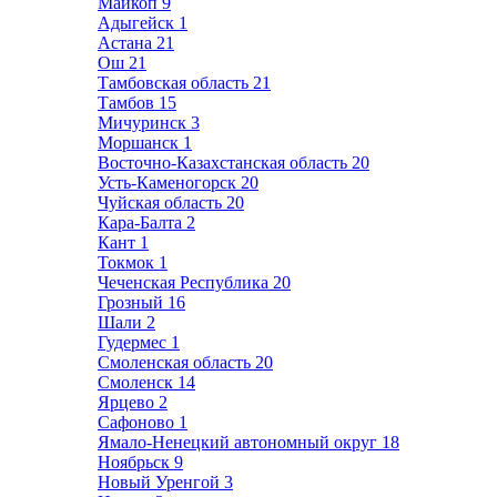
Майкоп
9
Адыгейск
1
Астана
21
Ош
21
Тамбовская область
21
Тамбов
15
Мичуринск
3
Моршанск
1
Восточно-Казахстанская область
20
Усть-Каменогорск
20
Чуйская область
20
Кара-Балта
2
Кант
1
Токмок
1
Чеченская Республика
20
Грозный
16
Шали
2
Гудермес
1
Смоленская область
20
Смоленск
14
Ярцево
2
Сафоново
1
Ямало-Ненецкий автономный округ
18
Ноябрьск
9
Новый Уренгой
3