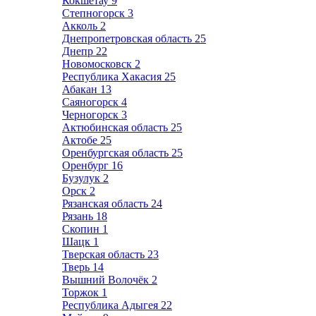
Кокшетау
9
Степногорск
3
Акколь
2
Днепропетровская область
25
Днепр
22
Новомосковск
2
Республика Хакасия
25
Абакан
13
Саяногорск
4
Черногорск
3
Актюбинская область
25
Актобе
25
Оренбургская область
25
Оренбург
16
Бузулук
2
Орск
2
Рязанская область
24
Рязань
18
Скопин
1
Шацк
1
Тверская область
23
Тверь
14
Вышний Волочёк
2
Торжок
1
Республика Адыгея
22