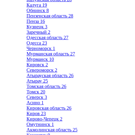
Калуга
19
Обнинск
8
Пензенская область
28
Пенза
16
Кузнецк
3
Заречный
2
Одесская область
27
Одесса
23
Черноморск
1
Мурманская область
27
Мурманск
10
Кировск
2
Североморск
2
Атырауская область
26
Атырау
25
Томская область
26
Томск
20
Северск
3
Асино
1
Кировская область
26
Киров
23
Кирово-Чепецк
2
Омутнинск
1
Акмолинская область
25