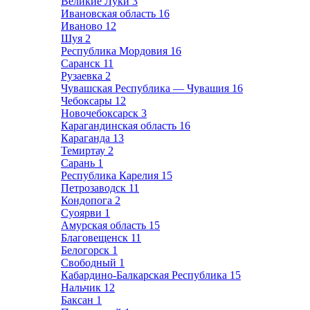
Великие Луки
3
Ивановская область
16
Иваново
12
Шуя
2
Республика Мордовия
16
Саранск
11
Рузаевка
2
Чувашская Республика — Чувашия
16
Чебоксары
12
Новочебоксарск
3
Карагандинская область
16
Караганда
13
Темиртау
2
Сарань
1
Республика Карелия
15
Петрозаводск
11
Кондопога
2
Суоярви
1
Амурская область
15
Благовещенск
11
Белогорск
1
Свободный
1
Кабардино-Балкарская Республика
15
Нальчик
12
Баксан
1