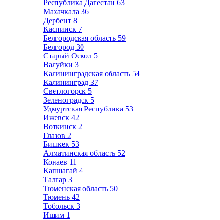
Республика Дагестан
63
Махачкала
36
Дербент
8
Каспийск
7
Белгородская область
59
Белгород
30
Старый Оскол
5
Валуйки
3
Калининградская область
54
Калининград
37
Светлогорск
5
Зеленоградск
5
Удмуртская Республика
53
Ижевск
42
Воткинск
2
Глазов
2
Бишкек
53
Алматинская область
52
Конаев
11
Капшагай
4
Талгар
3
Тюменская область
50
Тюмень
42
Тобольск
3
Ишим
1