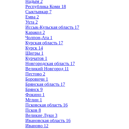
Надым
2
Республика Коми
18
Сыктывкар
7
Емва
2
Ухта
2
Иссык-Кульская область
17
Каракол
2
Чолпон-Ата
1
Курская область
17
Курск
14
Щигры
1
Курчатов
1
Новгородская область
17
Великий Новгород
11
Пестово
2
Боровичи
1
Брянская область
17
Брянск
9
Фокино
1
Мглин
1
Псковская область
16
Псков
8
Великие Луки
3
Ивановская область
16
Иваново
12