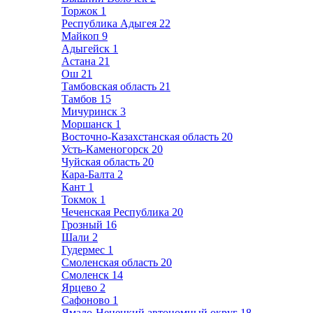
Торжок
1
Республика Адыгея
22
Майкоп
9
Адыгейск
1
Астана
21
Ош
21
Тамбовская область
21
Тамбов
15
Мичуринск
3
Моршанск
1
Восточно-Казахстанская область
20
Усть-Каменогорск
20
Чуйская область
20
Кара-Балта
2
Кант
1
Токмок
1
Чеченская Республика
20
Грозный
16
Шали
2
Гудермес
1
Смоленская область
20
Смоленск
14
Ярцево
2
Сафоново
1
Ямало-Ненецкий автономный округ
18