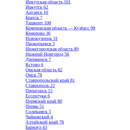
Иркутская область
101
Иркутск
62
Ангарск
10
Братск
7
Ташкент
100
Кемеровская область — Кузбасс
99
Кемерово
36
Новокузнецк
31
Прокопьевск
5
Нижегородская область
89
Нижний Новгород
56
Дзержинск
7
Кстово
6
Омская область
82
Омск
78
Ставропольский край
81
Ставрополь
22
Пятигорск
15
Ессентуки
6
Пермский край
80
Пермь
51
Соликамск
5
Чайковский
4
Алтайский край
78
Барнаул
43