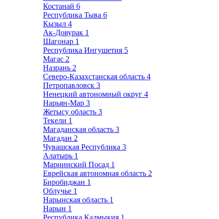
Костанай
6
Республика Тыва
6
Кызыл
4
Ак-Довурак
1
Шагонар
1
Республика Ингушетия
5
Магас
2
Назрань
2
Северо-Казахстанская область
4
Петропавловск
3
Ненецкий автономный округ
4
Нарьян-Мар
3
Жетысу область
3
Текели
1
Магаданская область
3
Магадан
2
Чувашская Республика
3
Алатырь
1
Мариинский Посад
1
Еврейская автономная область
2
Биробиджан
1
Облучье
1
Нарынская область
1
Нарын
1
Республика Калмыкия
1