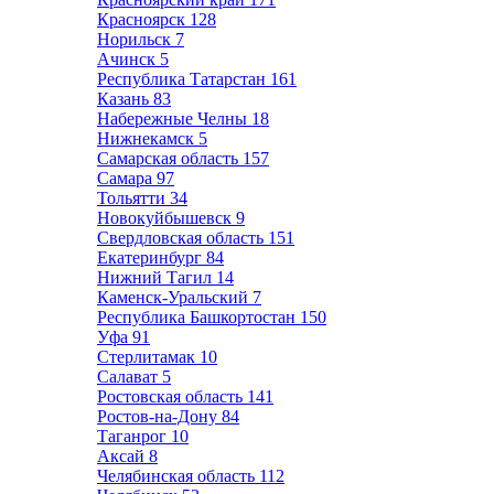
Красноярск
128
Норильск
7
Ачинск
5
Республика Татарстан
161
Казань
83
Набережные Челны
18
Нижнекамск
5
Самарская область
157
Самара
97
Тольятти
34
Новокуйбышевск
9
Свердловская область
151
Екатеринбург
84
Нижний Тагил
14
Каменск-Уральский
7
Республика Башкортостан
150
Уфа
91
Стерлитамак
10
Салават
5
Ростовская область
141
Ростов-на-Дону
84
Таганрог
10
Аксай
8
Челябинская область
112