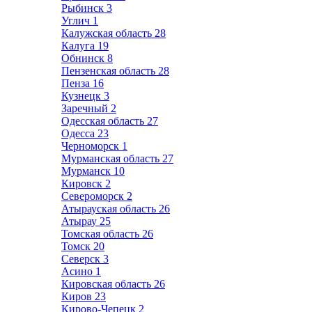
Рыбинск
3
Углич
1
Калужская область
28
Калуга
19
Обнинск
8
Пензенская область
28
Пенза
16
Кузнецк
3
Заречный
2
Одесская область
27
Одесса
23
Черноморск
1
Мурманская область
27
Мурманск
10
Кировск
2
Североморск
2
Атырауская область
26
Атырау
25
Томская область
26
Томск
20
Северск
3
Асино
1
Кировская область
26
Киров
23
Кирово-Чепецк
2