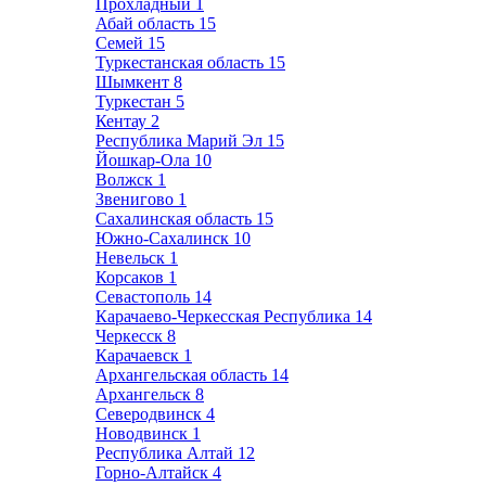
Прохладный
1
Абай область
15
Семей
15
Туркестанская область
15
Шымкент
8
Туркестан
5
Кентау
2
Республика Марий Эл
15
Йошкар-Ола
10
Волжск
1
Звенигово
1
Сахалинская область
15
Южно-Сахалинск
10
Невельск
1
Корсаков
1
Севастополь
14
Карачаево-Черкесская Республика
14
Черкесск
8
Карачаевск
1
Архангельская область
14
Архангельск
8
Северодвинск
4
Новодвинск
1
Республика Алтай
12
Горно-Алтайск
4