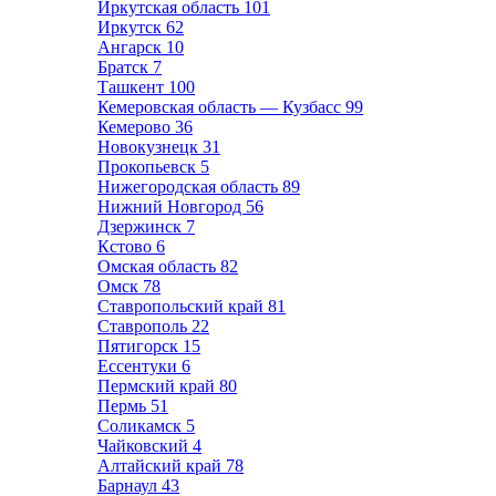
Иркутская область
101
Иркутск
62
Ангарск
10
Братск
7
Ташкент
100
Кемеровская область — Кузбасс
99
Кемерово
36
Новокузнецк
31
Прокопьевск
5
Нижегородская область
89
Нижний Новгород
56
Дзержинск
7
Кстово
6
Омская область
82
Омск
78
Ставропольский край
81
Ставрополь
22
Пятигорск
15
Ессентуки
6
Пермский край
80
Пермь
51
Соликамск
5
Чайковский
4
Алтайский край
78
Барнаул
43