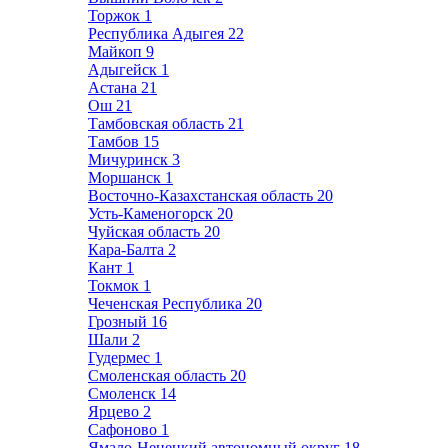
Торжок
1
Республика Адыгея
22
Майкоп
9
Адыгейск
1
Астана
21
Ош
21
Тамбовская область
21
Тамбов
15
Мичуринск
3
Моршанск
1
Восточно-Казахстанская область
20
Усть-Каменогорск
20
Чуйская область
20
Кара-Балта
2
Кант
1
Токмок
1
Чеченская Республика
20
Грозный
16
Шали
2
Гудермес
1
Смоленская область
20
Смоленск
14
Ярцево
2
Сафоново
1
Ямало-Ненецкий автономный округ
18