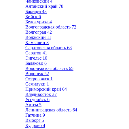
Чайковский
4
Алтайский край
78
Барнаул
43
Бийск
6
Белокуриха
4
Волгоградская область
72
Волгоград
42
Волжский
11
Камышин
3
Саратовская область
68
Саратов
41
Энгельс
10
Балаково
6
Воронежская область
65
Воронеж
52
Острогожск
1
Семилуки
1
Приморский край
64
Владивосток
37
Уссурийск
6
Артем
5
Ленинградская область
64
Гатчина
9
Выборг
5
Кудрово
4