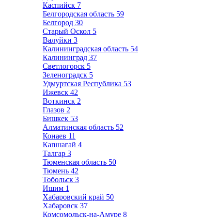
Каспийск
7
Белгородская область
59
Белгород
30
Старый Оскол
5
Валуйки
3
Калининградская область
54
Калининград
37
Светлогорск
5
Зеленоградск
5
Удмуртская Республика
53
Ижевск
42
Воткинск
2
Глазов
2
Бишкек
53
Алматинская область
52
Конаев
11
Капшагай
4
Талгар
3
Тюменская область
50
Тюмень
42
Тобольск
3
Ишим
1
Хабаровский край
50
Хабаровск
37
Комсомольск-на-Амуре
8