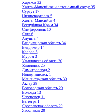
Харьков
32
Ханты-Мансийский автономный округ
35
Сургут
17
Нижневартовск
5
Ханты-Мансийск
4
Республика Крым
34
Симферополь
10
Ялта
6
Алушта
4
Владимирская область
34
Владимир
14
Ковров
5
Муром
3
Ульяновская область
30
Ульяновск
25
Димитровград
2
Новоульяновск
1
Мангистауская область
30
Актау
28
Вологодская область
29
Вологда
13
Череповец
11
Вытегра
1
Ярославская область
29
Ярославль
20