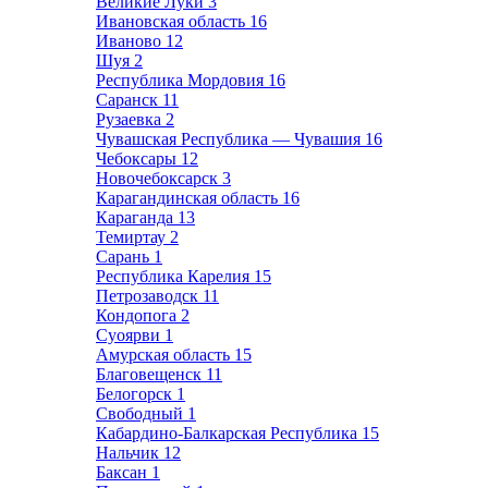
Великие Луки
3
Ивановская область
16
Иваново
12
Шуя
2
Республика Мордовия
16
Саранск
11
Рузаевка
2
Чувашская Республика — Чувашия
16
Чебоксары
12
Новочебоксарск
3
Карагандинская область
16
Караганда
13
Темиртау
2
Сарань
1
Республика Карелия
15
Петрозаводск
11
Кондопога
2
Суоярви
1
Амурская область
15
Благовещенск
11
Белогорск
1
Свободный
1
Кабардино-Балкарская Республика
15
Нальчик
12
Баксан
1