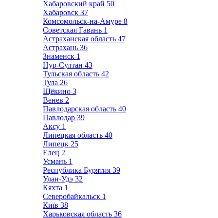
Хабаровский край
50
Хабаровск
37
Комсомольск-на-Амуре
8
Советская Гавань
1
Астраханская область
47
Астрахань
36
Знаменск
1
Нур-Султан
43
Тульская область
42
Тула
26
Щёкино
3
Венев
2
Павлодарская область
40
Павлодар
39
Аксу
1
Липецкая область
40
Липецк
25
Елец
2
Усмань
1
Республика Бурятия
39
Улан-Удэ
32
Кяхта
1
Северобайкальск
1
Київ
38
Харьковская область
36