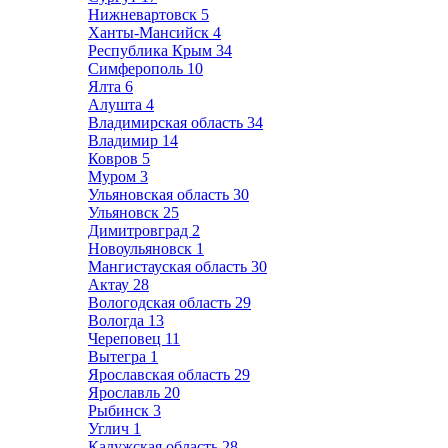
Нижневартовск
5
Ханты-Мансийск
4
Республика Крым
34
Симферополь
10
Ялта
6
Алушта
4
Владимирская область
34
Владимир
14
Ковров
5
Муром
3
Ульяновская область
30
Ульяновск
25
Димитровград
2
Новоульяновск
1
Мангистауская область
30
Актау
28
Вологодская область
29
Вологда
13
Череповец
11
Вытегра
1
Ярославская область
29
Ярославль
20
Рыбинск
3
Углич
1
Калужская область
28