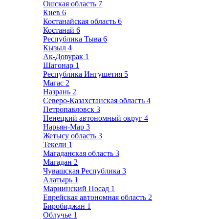
Ошская область
7
Киев
6
Костанайская область
6
Костанай
6
Республика Тыва
6
Кызыл
4
Ак-Довурак
1
Шагонар
1
Республика Ингушетия
5
Магас
2
Назрань
2
Северо-Казахстанская область
4
Петропавловск
3
Ненецкий автономный округ
4
Нарьян-Мар
3
Жетысу область
3
Текели
1
Магаданская область
3
Магадан
2
Чувашская Республика
3
Алатырь
1
Мариинский Посад
1
Еврейская автономная область
2
Биробиджан
1
Облучье
1