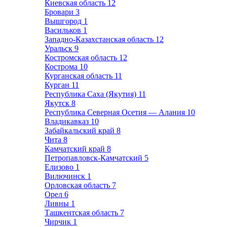
Киевская область
12
Бровари
3
Вышгород
1
Васильков
1
Западно-Казахстанская область
12
Уральск
9
Костромская область
12
Кострома
10
Курганская область
11
Курган
11
Республика Саха (Якутия)
11
Якутск
8
Республика Северная Осетия — Алания
10
Владикавказ
10
Забайкальский край
8
Чита
8
Камчатский край
8
Петропавловск-Камчатский
5
Елизово
1
Вилючинск
1
Орловская область
7
Орел
6
Ливны
1
Ташкентская область
7
Чирчик
1