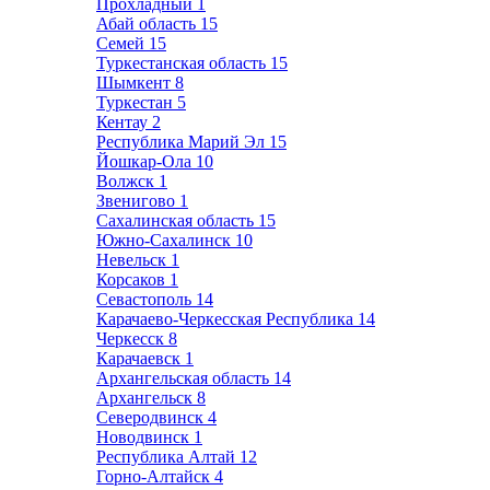
Прохладный
1
Абай область
15
Семей
15
Туркестанская область
15
Шымкент
8
Туркестан
5
Кентау
2
Республика Марий Эл
15
Йошкар-Ола
10
Волжск
1
Звенигово
1
Сахалинская область
15
Южно-Сахалинск
10
Невельск
1
Корсаков
1
Севастополь
14
Карачаево-Черкесская Республика
14
Черкесск
8
Карачаевск
1
Архангельская область
14
Архангельск
8
Северодвинск
4
Новодвинск
1
Республика Алтай
12
Горно-Алтайск
4