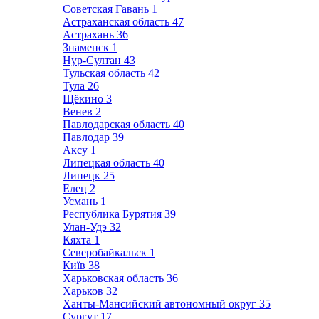
Советская Гавань
1
Астраханская область
47
Астрахань
36
Знаменск
1
Нур-Султан
43
Тульская область
42
Тула
26
Щёкино
3
Венев
2
Павлодарская область
40
Павлодар
39
Аксу
1
Липецкая область
40
Липецк
25
Елец
2
Усмань
1
Республика Бурятия
39
Улан-Удэ
32
Кяхта
1
Северобайкальск
1
Київ
38
Харьковская область
36
Харьков
32
Ханты-Мансийский автономный округ
35
Сургут
17