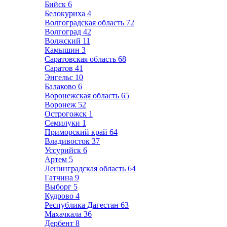
Бийск
6
Белокуриха
4
Волгоградская область
72
Волгоград
42
Волжский
11
Камышин
3
Саратовская область
68
Саратов
41
Энгельс
10
Балаково
6
Воронежская область
65
Воронеж
52
Острогожск
1
Семилуки
1
Приморский край
64
Владивосток
37
Уссурийск
6
Артем
5
Ленинградская область
64
Гатчина
9
Выборг
5
Кудрово
4
Республика Дагестан
63
Махачкала
36
Дербент
8