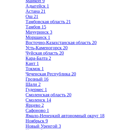
Майкоп
9
Адыгейск
1
Астана
21
Ош
21
Тамбовская область
21
Тамбов
15
Мичуринск
3
Моршанск
1
Восточно-Казахстанская область
20
Усть-Каменогорск
20
Чуйская область
20
Кара-Балта
2
Кант
1
Токмок
1
Чеченская Республика
20
Грозный
16
Шали
2
Гудермес
1
Смоленская область
20
Смоленск
14
Ярцево
2
Сафоново
1
Ямало-Ненецкий автономный округ
18
Ноябрьск
9
Новый Уренгой
3