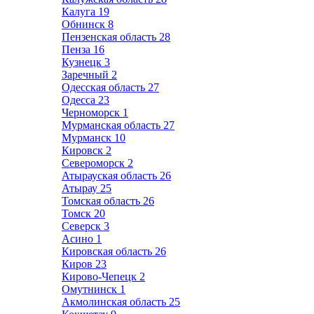
Калуга
19
Обнинск
8
Пензенская область
28
Пенза
16
Кузнецк
3
Заречный
2
Одесская область
27
Одесса
23
Черноморск
1
Мурманская область
27
Мурманск
10
Кировск
2
Североморск
2
Атырауская область
26
Атырау
25
Томская область
26
Томск
20
Северск
3
Асино
1
Кировская область
26
Киров
23
Кирово-Чепецк
2
Омутнинск
1
Акмолинская область
25