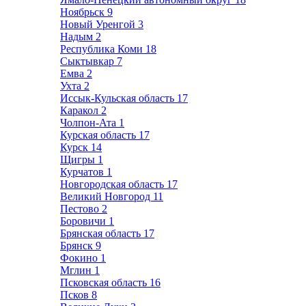
Ноябрьск
9
Новый Уренгой
3
Надым
2
Республика Коми
18
Сыктывкар
7
Емва
2
Ухта
2
Иссык-Кульская область
17
Каракол
2
Чолпон-Ата
1
Курская область
17
Курск
14
Щигры
1
Курчатов
1
Новгородская область
17
Великий Новгород
11
Пестово
2
Боровичи
1
Брянская область
17
Брянск
9
Фокино
1
Мглин
1
Псковская область
16
Псков
8