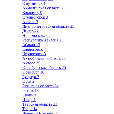
Омутнинск
1
Акмолинская область
25
Кокшетау
9
Степногорск
3
Акколь
2
Днепропетровская область
25
Днепр
22
Новомосковск
2
Республика Хакасия
25
Абакан
13
Саяногорск
4
Черногорск
3
Актюбинская область
25
Актобе
25
Оренбургская область
25
Оренбург
16
Бузулук
2
Орск
2
Рязанская область
24
Рязань
18
Скопин
1
Шацк
1
Тверская область
23
Тверь
14
Вышний Волочёк
2