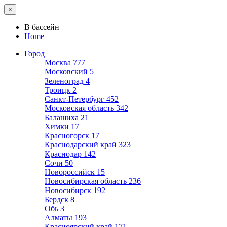
×
В бассейн
Home
Город
Москва
777
Московский
5
Зеленоград
4
Троицк
2
Санкт-Петербург
452
Московская область
342
Балашиха
21
Химки
17
Красногорск
17
Краснодарский край
323
Краснодар
142
Сочи
50
Новороссийск
15
Новосибирская область
236
Новосибирск
192
Бердск
8
Обь
3
Алматы
193
Красноярский край
171