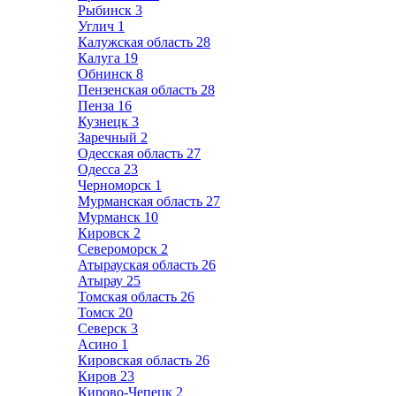
Рыбинск
3
Углич
1
Калужская область
28
Калуга
19
Обнинск
8
Пензенская область
28
Пенза
16
Кузнецк
3
Заречный
2
Одесская область
27
Одесса
23
Черноморск
1
Мурманская область
27
Мурманск
10
Кировск
2
Североморск
2
Атырауская область
26
Атырау
25
Томская область
26
Томск
20
Северск
3
Асино
1
Кировская область
26
Киров
23
Кирово-Чепецк
2