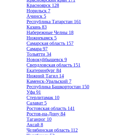
Красноярск
128
Норильск
7
Ачинск
5
Республика Татарстан
161
Казань
83
Набережные Челны
18
Нижнекамск
5
Самарская область
157
Самара
97
Тольятти
34
Новокуйбышевск
9
Свердловская область
151
Екатеринбург
84
Нижний Тагил
14
Каменск-Уральский
7
Республика Башкортостан
150
Уфа
91
Стерлитамак
10
Салават
5
Ростовская область
141
Ростов-на-Дону
84
Таганрог
10
Аксай
8
Челябинская область
112