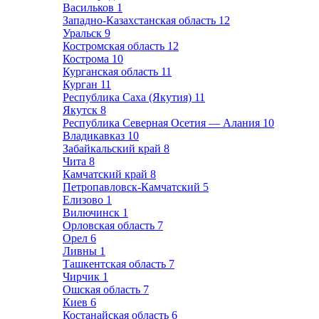
Васильков
1
Западно-Казахстанская область
12
Уральск
9
Костромская область
12
Кострома
10
Курганская область
11
Курган
11
Республика Саха (Якутия)
11
Якутск
8
Республика Северная Осетия — Алания
10
Владикавказ
10
Забайкальский край
8
Чита
8
Камчатский край
8
Петропавловск-Камчатский
5
Елизово
1
Вилючинск
1
Орловская область
7
Орел
6
Ливны
1
Ташкентская область
7
Чирчик
1
Ошская область
7
Киев
6
Костанайская область
6