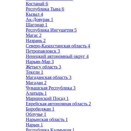
Костанай
6
Республика Тыва
6
Кызыл
4
Ак-Довурак
1
Шагонар
1
Республика Ингушетия
5
Магас
2
Назрань
2
Северо-Казахстанская область
4
Петропавловск
3
Ненецкий автономный округ
4
Нарьян-Мар
3
Жетысу область
3
Текели
1
Магаданская область
3
Магадан
2
Чувашская Республика
3
Алатырь
1
Мариинский Посад
1
Еврейская автономная область
2
Биробиджан
1
Облучье
1
Нарынская область
1
Нарын
1
Республика Калмыкия
1