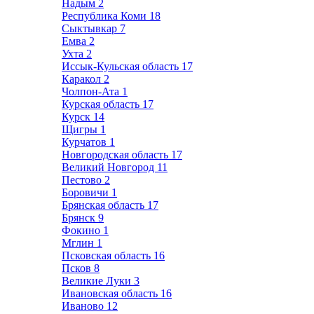
Надым
2
Республика Коми
18
Сыктывкар
7
Емва
2
Ухта
2
Иссык-Кульская область
17
Каракол
2
Чолпон-Ата
1
Курская область
17
Курск
14
Щигры
1
Курчатов
1
Новгородская область
17
Великий Новгород
11
Пестово
2
Боровичи
1
Брянская область
17
Брянск
9
Фокино
1
Мглин
1
Псковская область
16
Псков
8
Великие Луки
3
Ивановская область
16
Иваново
12