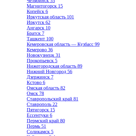
Челябинск
53
Магнитогорск
15
Копейск
6
Иркутская область
101
Иркутск
62
Ангарск
10
Братск
7
Ташкент
100
Кемеровская область — Кузбасс
99
Кемерово
36
Новокузнецк
31
Прокопьевск
5
Нижегородская область
89
Нижний Новгород
56
Дзержинск
7
Кстово
6
Омская область
82
Омск
78
Ставропольский край
81
Ставрополь
22
Пятигорск
15
Ессентуки
6
Пермский край
80
Пермь
51
Соликамск
5