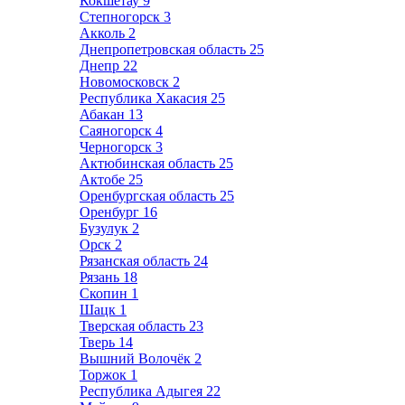
Кокшетау
9
Степногорск
3
Акколь
2
Днепропетровская область
25
Днепр
22
Новомосковск
2
Республика Хакасия
25
Абакан
13
Саяногорск
4
Черногорск
3
Актюбинская область
25
Актобе
25
Оренбургская область
25
Оренбург
16
Бузулук
2
Орск
2
Рязанская область
24
Рязань
18
Скопин
1
Шацк
1
Тверская область
23
Тверь
14
Вышний Волочёк
2
Торжок
1
Республика Адыгея
22