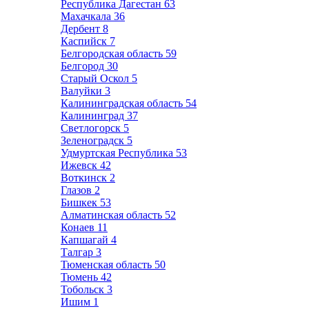
Республика Дагестан
63
Махачкала
36
Дербент
8
Каспийск
7
Белгородская область
59
Белгород
30
Старый Оскол
5
Валуйки
3
Калининградская область
54
Калининград
37
Светлогорск
5
Зеленоградск
5
Удмуртская Республика
53
Ижевск
42
Воткинск
2
Глазов
2
Бишкек
53
Алматинская область
52
Конаев
11
Капшагай
4
Талгар
3
Тюменская область
50
Тюмень
42
Тобольск
3
Ишим
1