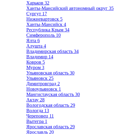
Харьков
32
Ханты-Мансийский автономный округ
35
Сургут
17
Нижневартовск
5
Ханты-Мансийск
4
Республика Крым
34
Симферополь
10
Ялта
6
Алушта
4
Владимирская область
34
Владимир
14
Ковров
5
Муром
3
Ульяновская область
30
Ульяновск
25
Димитровград
2
Новоульяновск
1
Мангистауская область
30
Актау
28
Вологодская область
29
Вологда
13
Череповец
11
Вытегра
1
Ярославская область
29
Ярославль
20