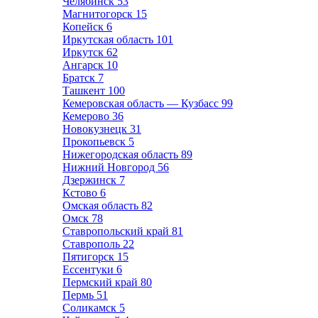
Челябинск
53
Магнитогорск
15
Копейск
6
Иркутская область
101
Иркутск
62
Ангарск
10
Братск
7
Ташкент
100
Кемеровская область — Кузбасс
99
Кемерово
36
Новокузнецк
31
Прокопьевск
5
Нижегородская область
89
Нижний Новгород
56
Дзержинск
7
Кстово
6
Омская область
82
Омск
78
Ставропольский край
81
Ставрополь
22
Пятигорск
15
Ессентуки
6
Пермский край
80
Пермь
51
Соликамск
5