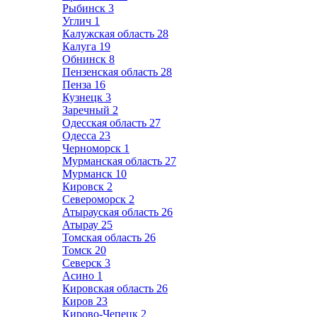
Рыбинск
3
Углич
1
Калужская область
28
Калуга
19
Обнинск
8
Пензенская область
28
Пенза
16
Кузнецк
3
Заречный
2
Одесская область
27
Одесса
23
Черноморск
1
Мурманская область
27
Мурманск
10
Кировск
2
Североморск
2
Атырауская область
26
Атырау
25
Томская область
26
Томск
20
Северск
3
Асино
1
Кировская область
26
Киров
23
Кирово-Чепецк
2