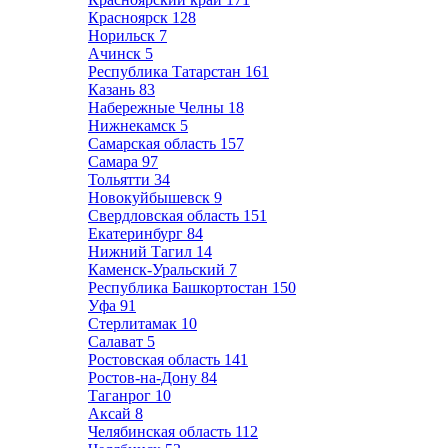
Красноярск
128
Норильск
7
Ачинск
5
Республика Татарстан
161
Казань
83
Набережные Челны
18
Нижнекамск
5
Самарская область
157
Самара
97
Тольятти
34
Новокуйбышевск
9
Свердловская область
151
Екатеринбург
84
Нижний Тагил
14
Каменск-Уральский
7
Республика Башкортостан
150
Уфа
91
Стерлитамак
10
Салават
5
Ростовская область
141
Ростов-на-Дону
84
Таганрог
10
Аксай
8
Челябинская область
112