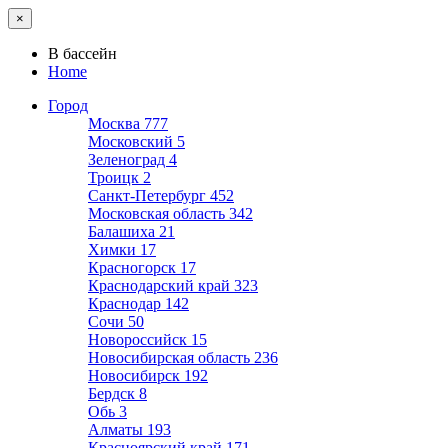
×
В бассейн
Home
Город
Москва
777
Московский
5
Зеленоград
4
Троицк
2
Санкт-Петербург
452
Московская область
342
Балашиха
21
Химки
17
Красногорск
17
Краснодарский край
323
Краснодар
142
Сочи
50
Новороссийск
15
Новосибирская область
236
Новосибирск
192
Бердск
8
Обь
3
Алматы
193
Красноярский край
171