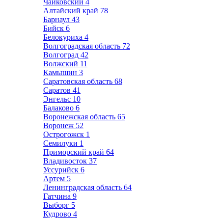
Чайковский
4
Алтайский край
78
Барнаул
43
Бийск
6
Белокуриха
4
Волгоградская область
72
Волгоград
42
Волжский
11
Камышин
3
Саратовская область
68
Саратов
41
Энгельс
10
Балаково
6
Воронежская область
65
Воронеж
52
Острогожск
1
Семилуки
1
Приморский край
64
Владивосток
37
Уссурийск
6
Артем
5
Ленинградская область
64
Гатчина
9
Выборг
5
Кудрово
4