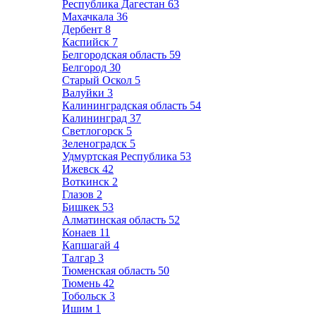
Республика Дагестан
63
Махачкала
36
Дербент
8
Каспийск
7
Белгородская область
59
Белгород
30
Старый Оскол
5
Валуйки
3
Калининградская область
54
Калининград
37
Светлогорск
5
Зеленоградск
5
Удмуртская Республика
53
Ижевск
42
Воткинск
2
Глазов
2
Бишкек
53
Алматинская область
52
Конаев
11
Капшагай
4
Талгар
3
Тюменская область
50
Тюмень
42
Тобольск
3
Ишим
1