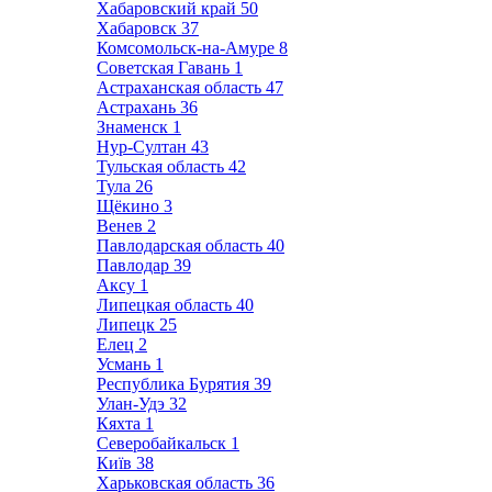
Хабаровский край
50
Хабаровск
37
Комсомольск-на-Амуре
8
Советская Гавань
1
Астраханская область
47
Астрахань
36
Знаменск
1
Нур-Султан
43
Тульская область
42
Тула
26
Щёкино
3
Венев
2
Павлодарская область
40
Павлодар
39
Аксу
1
Липецкая область
40
Липецк
25
Елец
2
Усмань
1
Республика Бурятия
39
Улан-Удэ
32
Кяхта
1
Северобайкальск
1
Київ
38
Харьковская область
36