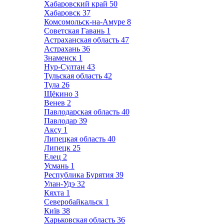
Хабаровский край
50
Хабаровск
37
Комсомольск-на-Амуре
8
Советская Гавань
1
Астраханская область
47
Астрахань
36
Знаменск
1
Нур-Султан
43
Тульская область
42
Тула
26
Щёкино
3
Венев
2
Павлодарская область
40
Павлодар
39
Аксу
1
Липецкая область
40
Липецк
25
Елец
2
Усмань
1
Республика Бурятия
39
Улан-Удэ
32
Кяхта
1
Северобайкальск
1
Київ
38
Харьковская область
36