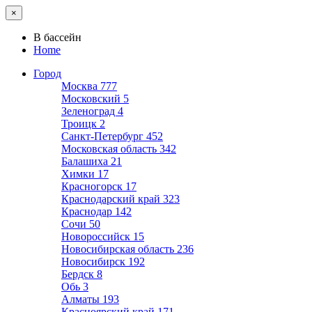
×
В бассейн
Home
Город
Москва
777
Московский
5
Зеленоград
4
Троицк
2
Санкт-Петербург
452
Московская область
342
Балашиха
21
Химки
17
Красногорск
17
Краснодарский край
323
Краснодар
142
Сочи
50
Новороссийск
15
Новосибирская область
236
Новосибирск
192
Бердск
8
Обь
3
Алматы
193
Красноярский край
171