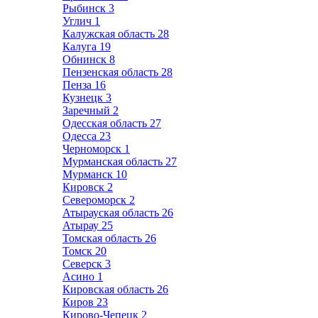
Рыбинск
3
Углич
1
Калужская область
28
Калуга
19
Обнинск
8
Пензенская область
28
Пенза
16
Кузнецк
3
Заречный
2
Одесская область
27
Одесса
23
Черноморск
1
Мурманская область
27
Мурманск
10
Кировск
2
Североморск
2
Атырауская область
26
Атырау
25
Томская область
26
Томск
20
Северск
3
Асино
1
Кировская область
26
Киров
23
Кирово-Чепецк
2