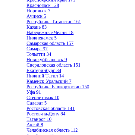
Красноярск
128
Норильск
7
Ачинск
5
Республика Татарстан
161
Казань
83
Набережные Челны
18
Нижнекамск
5
Самарская область
157
Самара
97
Тольятти
34
Новокуйбышевск
9
Свердловская область
151
Екатеринбург
84
Нижний Тагил
14
Каменск-Уральский
7
Республика Башкортостан
150
Уфа
91
Стерлитамак
10
Салават
5
Ростовская область
141
Ростов-на-Дону
84
Таганрог
10
Аксай
8
Челябинская область
112