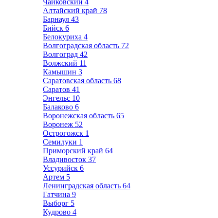
Чайковский
4
Алтайский край
78
Барнаул
43
Бийск
6
Белокуриха
4
Волгоградская область
72
Волгоград
42
Волжский
11
Камышин
3
Саратовская область
68
Саратов
41
Энгельс
10
Балаково
6
Воронежская область
65
Воронеж
52
Острогожск
1
Семилуки
1
Приморский край
64
Владивосток
37
Уссурийск
6
Артем
5
Ленинградская область
64
Гатчина
9
Выборг
5
Кудрово
4