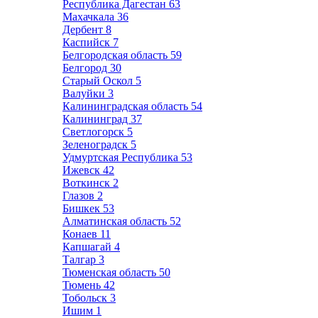
Республика Дагестан
63
Махачкала
36
Дербент
8
Каспийск
7
Белгородская область
59
Белгород
30
Старый Оскол
5
Валуйки
3
Калининградская область
54
Калининград
37
Светлогорск
5
Зеленоградск
5
Удмуртская Республика
53
Ижевск
42
Воткинск
2
Глазов
2
Бишкек
53
Алматинская область
52
Конаев
11
Капшагай
4
Талгар
3
Тюменская область
50
Тюмень
42
Тобольск
3
Ишим
1