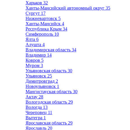
Харьков
32
Ханты-Мансийский автономный округ
35
Сургут
17
Нижневартовск
5
Ханты-Мансийск
4
Республика Крым
34
Симферополь
10
Ялта
6
Алушта
4
Владимирская область
34
Владимир
14
Ковров
5
Муром
3
Ульяновская область
30
Ульяновск
25
Димитровград
2
Новоульяновск
1
Мангистауская область
30
Актау
28
Вологодская область
29
Вологда
13
Череповец
11
Вытегра
1
Ярославская область
29
Ярославль
20