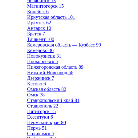
Челябинск
53
Магнитогорск
15
Копейск
6
Иркутская область
101
Иркутск
62
Ангарск
10
Братск
7
Ташкент
100
Кемеровская область — Кузбасс
99
Кемерово
36
Новокузнецк
31
Прокопьевск
5
Нижегородская область
89
Нижний Новгород
56
Дзержинск
7
Кстово
6
Омская область
82
Омск
78
Ставропольский край
81
Ставрополь
22
Пятигорск
15
Ессентуки
6
Пермский край
80
Пермь
51
Соликамск
5