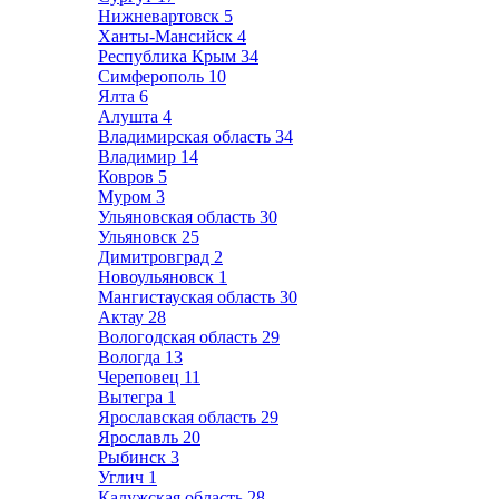
Нижневартовск
5
Ханты-Мансийск
4
Республика Крым
34
Симферополь
10
Ялта
6
Алушта
4
Владимирская область
34
Владимир
14
Ковров
5
Муром
3
Ульяновская область
30
Ульяновск
25
Димитровград
2
Новоульяновск
1
Мангистауская область
30
Актау
28
Вологодская область
29
Вологда
13
Череповец
11
Вытегра
1
Ярославская область
29
Ярославль
20
Рыбинск
3
Углич
1
Калужская область
28