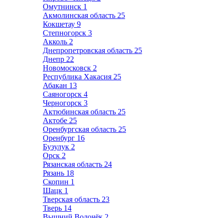
Омутнинск
1
Акмолинская область
25
Кокшетау
9
Степногорск
3
Акколь
2
Днепропетровская область
25
Днепр
22
Новомосковск
2
Республика Хакасия
25
Абакан
13
Саяногорск
4
Черногорск
3
Актюбинская область
25
Актобе
25
Оренбургская область
25
Оренбург
16
Бузулук
2
Орск
2
Рязанская область
24
Рязань
18
Скопин
1
Шацк
1
Тверская область
23
Тверь
14
Вышний Волочёк
2