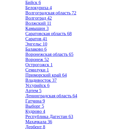
Бийск
6
Белокуриха
4
Волгоградская область
72
Волгоград
42
Волжский
11
Камышин
3
Саратовская область
68
Саратов
41
Энгельс
10
Балаково
6
Воронежская область
65
Воронеж
52
Острогожск
1
Семилуки
1
Приморский край
64
Владивосток
37
Уссурийск
6
Артем
5
Ленинградская область
64
Гатчина
9
Выборг
5
Кудрово
4
Республика Дагестан
63
Махачкала
36
Дербент
8