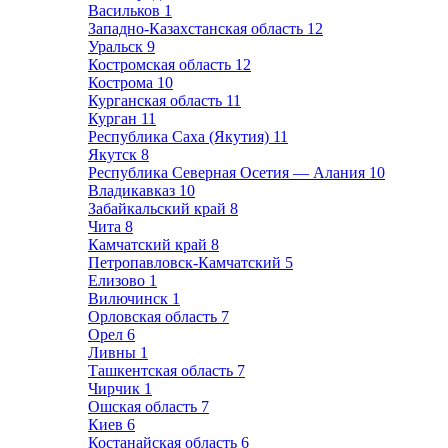
Васильков
1
Западно-Казахстанская область
12
Уральск
9
Костромская область
12
Кострома
10
Курганская область
11
Курган
11
Республика Саха (Якутия)
11
Якутск
8
Республика Северная Осетия — Алания
10
Владикавказ
10
Забайкальский край
8
Чита
8
Камчатский край
8
Петропавловск-Камчатский
5
Елизово
1
Вилючинск
1
Орловская область
7
Орел
6
Ливны
1
Ташкентская область
7
Чирчик
1
Ошская область
7
Киев
6
Костанайская область
6