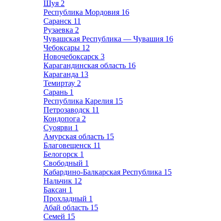
Шуя
2
Республика Мордовия
16
Саранск
11
Рузаевка
2
Чувашская Республика — Чувашия
16
Чебоксары
12
Новочебоксарск
3
Карагандинская область
16
Караганда
13
Темиртау
2
Сарань
1
Республика Карелия
15
Петрозаводск
11
Кондопога
2
Суоярви
1
Амурская область
15
Благовещенск
11
Белогорск
1
Свободный
1
Кабардино-Балкарская Республика
15
Нальчик
12
Баксан
1
Прохладный
1
Абай область
15
Семей
15