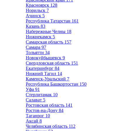
Красноярск
128
Норильск
7
Ачинск
5
Республика Татарстан
161
Казань
83
Набережные Челны
18
Нижнекамск
5
Самарская область
157
Самара
97
Тольятти
34
Новокуйбышевск
9
Свердловская область
151
Екатеринбург
84
Нижний Тагил
14
Каменск-Уральский
7
Республика Башкортостан
150
Уфа
91
Стерлитамак
10
Салават
5
Ростовская область
141
Ростов-на-Дону
84
Таганрог
10
Аксай
8
Челябинская область
112