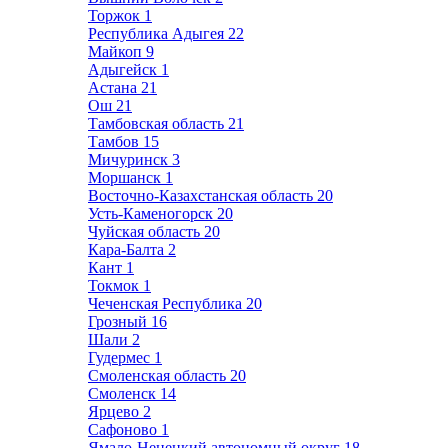
Торжок
1
Республика Адыгея
22
Майкоп
9
Адыгейск
1
Астана
21
Ош
21
Тамбовская область
21
Тамбов
15
Мичуринск
3
Моршанск
1
Восточно-Казахстанская область
20
Усть-Каменогорск
20
Чуйская область
20
Кара-Балта
2
Кант
1
Токмок
1
Чеченская Республика
20
Грозный
16
Шали
2
Гудермес
1
Смоленская область
20
Смоленск
14
Ярцево
2
Сафоново
1
Ямало-Ненецкий автономный округ
18