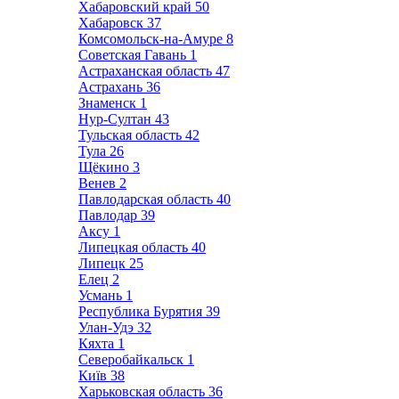
Хабаровский край
50
Хабаровск
37
Комсомольск-на-Амуре
8
Советская Гавань
1
Астраханская область
47
Астрахань
36
Знаменск
1
Нур-Султан
43
Тульская область
42
Тула
26
Щёкино
3
Венев
2
Павлодарская область
40
Павлодар
39
Аксу
1
Липецкая область
40
Липецк
25
Елец
2
Усмань
1
Республика Бурятия
39
Улан-Удэ
32
Кяхта
1
Северобайкальск
1
Київ
38
Харьковская область
36