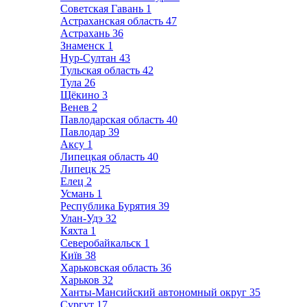
Советская Гавань
1
Астраханская область
47
Астрахань
36
Знаменск
1
Нур-Султан
43
Тульская область
42
Тула
26
Щёкино
3
Венев
2
Павлодарская область
40
Павлодар
39
Аксу
1
Липецкая область
40
Липецк
25
Елец
2
Усмань
1
Республика Бурятия
39
Улан-Удэ
32
Кяхта
1
Северобайкальск
1
Київ
38
Харьковская область
36
Харьков
32
Ханты-Мансийский автономный округ
35
Сургут
17