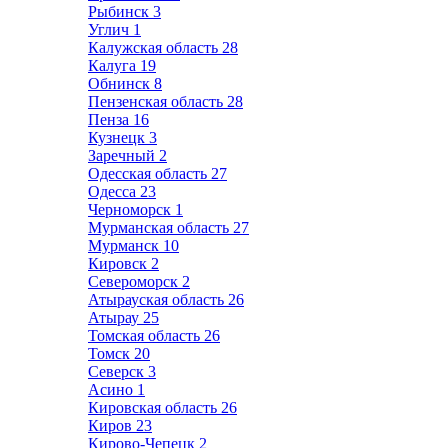
Рыбинск
3
Углич
1
Калужская область
28
Калуга
19
Обнинск
8
Пензенская область
28
Пенза
16
Кузнецк
3
Заречный
2
Одесская область
27
Одесса
23
Черноморск
1
Мурманская область
27
Мурманск
10
Кировск
2
Североморск
2
Атырауская область
26
Атырау
25
Томская область
26
Томск
20
Северск
3
Асино
1
Кировская область
26
Киров
23
Кирово-Чепецк
2