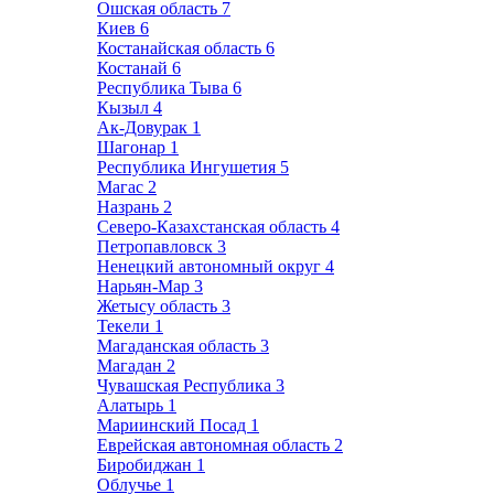
Ошская область
7
Киев
6
Костанайская область
6
Костанай
6
Республика Тыва
6
Кызыл
4
Ак-Довурак
1
Шагонар
1
Республика Ингушетия
5
Магас
2
Назрань
2
Северо-Казахстанская область
4
Петропавловск
3
Ненецкий автономный округ
4
Нарьян-Мар
3
Жетысу область
3
Текели
1
Магаданская область
3
Магадан
2
Чувашская Республика
3
Алатырь
1
Мариинский Посад
1
Еврейская автономная область
2
Биробиджан
1
Облучье
1