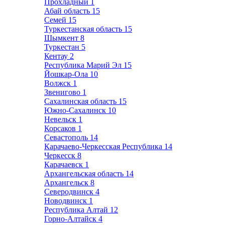
Прохладный
1
Абай область
15
Семей
15
Туркестанская область
15
Шымкент
8
Туркестан
5
Кентау
2
Республика Марий Эл
15
Йошкар-Ола
10
Волжск
1
Звенигово
1
Сахалинская область
15
Южно-Сахалинск
10
Невельск
1
Корсаков
1
Севастополь
14
Карачаево-Черкесская Республика
14
Черкесск
8
Карачаевск
1
Архангельская область
14
Архангельск
8
Северодвинск
4
Новодвинск
1
Республика Алтай
12
Горно-Алтайск
4