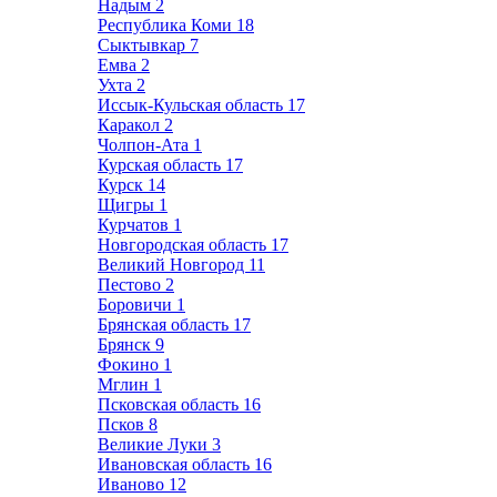
Надым
2
Республика Коми
18
Сыктывкар
7
Емва
2
Ухта
2
Иссык-Кульская область
17
Каракол
2
Чолпон-Ата
1
Курская область
17
Курск
14
Щигры
1
Курчатов
1
Новгородская область
17
Великий Новгород
11
Пестово
2
Боровичи
1
Брянская область
17
Брянск
9
Фокино
1
Мглин
1
Псковская область
16
Псков
8
Великие Луки
3
Ивановская область
16
Иваново
12