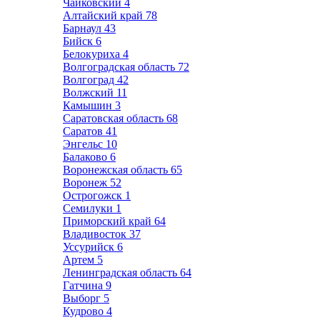
Чайковский
4
Алтайский край
78
Барнаул
43
Бийск
6
Белокуриха
4
Волгоградская область
72
Волгоград
42
Волжский
11
Камышин
3
Саратовская область
68
Саратов
41
Энгельс
10
Балаково
6
Воронежская область
65
Воронеж
52
Острогожск
1
Семилуки
1
Приморский край
64
Владивосток
37
Уссурийск
6
Артем
5
Ленинградская область
64
Гатчина
9
Выборг
5
Кудрово
4