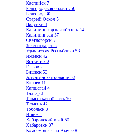
Каспийск
7
Белгородская область
59
Белгород
30
Старый Оскол
5
Валуйки
3
Калининградская область
54
Калининград
37
Светлогорск
5
Зеленоградск
5
Удмуртская Республика
53
Ижевск
42
Воткинск
2
Глазов
2
Бишкек
53
Алматинская область
52
Конаев
11
Капшагай
4
Талгар
3
Тюменская область
50
Тюмень
42
Тобольск
3
Ишим
1
Хабаровский край
50
Хабаровск
37
Комсомольск-на-Амуре
8