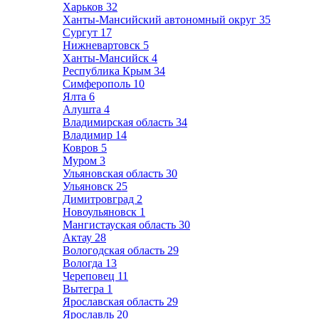
Харьков
32
Ханты-Мансийский автономный округ
35
Сургут
17
Нижневартовск
5
Ханты-Мансийск
4
Республика Крым
34
Симферополь
10
Ялта
6
Алушта
4
Владимирская область
34
Владимир
14
Ковров
5
Муром
3
Ульяновская область
30
Ульяновск
25
Димитровград
2
Новоульяновск
1
Мангистауская область
30
Актау
28
Вологодская область
29
Вологда
13
Череповец
11
Вытегра
1
Ярославская область
29
Ярославль
20