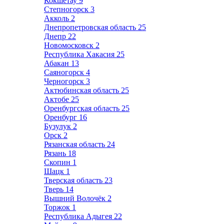
Кокшетау
9
Степногорск
3
Акколь
2
Днепропетровская область
25
Днепр
22
Новомосковск
2
Республика Хакасия
25
Абакан
13
Саяногорск
4
Черногорск
3
Актюбинская область
25
Актобе
25
Оренбургская область
25
Оренбург
16
Бузулук
2
Орск
2
Рязанская область
24
Рязань
18
Скопин
1
Шацк
1
Тверская область
23
Тверь
14
Вышний Волочёк
2
Торжок
1
Республика Адыгея
22