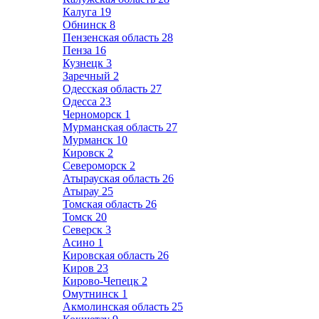
Калуга
19
Обнинск
8
Пензенская область
28
Пенза
16
Кузнецк
3
Заречный
2
Одесская область
27
Одесса
23
Черноморск
1
Мурманская область
27
Мурманск
10
Кировск
2
Североморск
2
Атырауская область
26
Атырау
25
Томская область
26
Томск
20
Северск
3
Асино
1
Кировская область
26
Киров
23
Кирово-Чепецк
2
Омутнинск
1
Акмолинская область
25