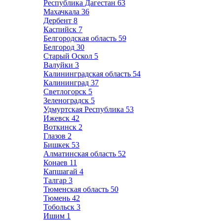
Республика Дагестан
63
Махачкала
36
Дербент
8
Каспийск
7
Белгородская область
59
Белгород
30
Старый Оскол
5
Валуйки
3
Калининградская область
54
Калининград
37
Светлогорск
5
Зеленоградск
5
Удмуртская Республика
53
Ижевск
42
Воткинск
2
Глазов
2
Бишкек
53
Алматинская область
52
Конаев
11
Капшагай
4
Талгар
3
Тюменская область
50
Тюмень
42
Тобольск
3
Ишим
1