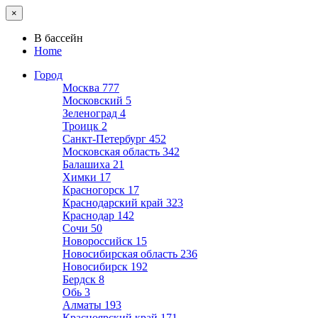
×
В бассейн
Home
Город
Москва
777
Московский
5
Зеленоград
4
Троицк
2
Санкт-Петербург
452
Московская область
342
Балашиха
21
Химки
17
Красногорск
17
Краснодарский край
323
Краснодар
142
Сочи
50
Новороссийск
15
Новосибирская область
236
Новосибирск
192
Бердск
8
Обь
3
Алматы
193
Красноярский край
171