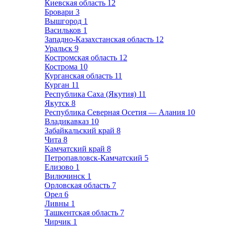
Киевская область
12
Бровари
3
Вышгород
1
Васильков
1
Западно-Казахстанская область
12
Уральск
9
Костромская область
12
Кострома
10
Курганская область
11
Курган
11
Республика Саха (Якутия)
11
Якутск
8
Республика Северная Осетия — Алания
10
Владикавказ
10
Забайкальский край
8
Чита
8
Камчатский край
8
Петропавловск-Камчатский
5
Елизово
1
Вилючинск
1
Орловская область
7
Орел
6
Ливны
1
Ташкентская область
7
Чирчик
1