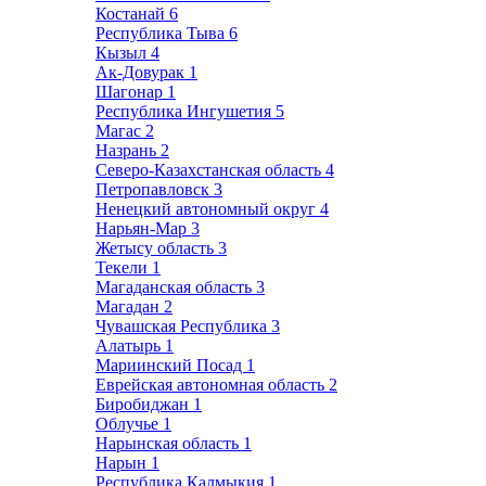
Костанай
6
Республика Тыва
6
Кызыл
4
Ак-Довурак
1
Шагонар
1
Республика Ингушетия
5
Магас
2
Назрань
2
Северо-Казахстанская область
4
Петропавловск
3
Ненецкий автономный округ
4
Нарьян-Мар
3
Жетысу область
3
Текели
1
Магаданская область
3
Магадан
2
Чувашская Республика
3
Алатырь
1
Мариинский Посад
1
Еврейская автономная область
2
Биробиджан
1
Облучье
1
Нарынская область
1
Нарын
1
Республика Калмыкия
1