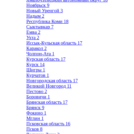
Ноябрьск
9
Новый Уренгой
3
Надым
2
Республика Коми
18
Сыктывкар
7
Емва
2
Ухта
2
Иссык-Кульская область
17
Каракол
2
Чолпон-Ата
1
Курская область
17
Курск
14
Щигры
1
Курчатов
1
Новгородская область
17
Великий Новгород
11
Пестово
2
Боровичи
1
Брянская область
17
Брянск
9
Фокино
1
Мглин
1
Псковская область
16
Псков
8