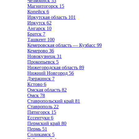
Челябинск
53
Магнитогорск
15
Копейск
6
Иркутская область
101
Иркутск
62
Ангарск
10
Братск
7
Ташкент
100
Кемеровская область — Кузбасс
99
Кемерово
36
Новокузнецк
31
Прокопьевск
5
Нижегородская область
89
Нижний Новгород
56
Дзержинск
7
Кстово
6
Омская область
82
Омск
78
Ставропольский край
81
Ставрополь
22
Пятигорск
15
Ессентуки
6
Пермский край
80
Пермь
51
Соликамск
5