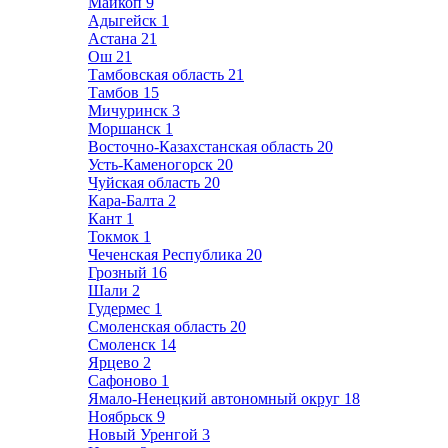
Майкоп
9
Адыгейск
1
Астана
21
Ош
21
Тамбовская область
21
Тамбов
15
Мичуринск
3
Моршанск
1
Восточно-Казахстанская область
20
Усть-Каменогорск
20
Чуйская область
20
Кара-Балта
2
Кант
1
Токмок
1
Чеченская Республика
20
Грозный
16
Шали
2
Гудермес
1
Смоленская область
20
Смоленск
14
Ярцево
2
Сафоново
1
Ямало-Ненецкий автономный округ
18
Ноябрьск
9
Новый Уренгой
3