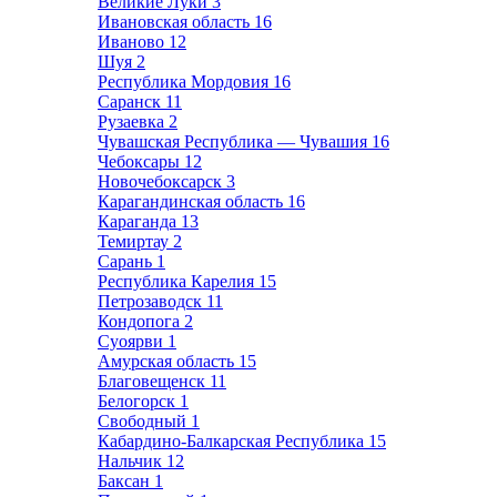
Великие Луки
3
Ивановская область
16
Иваново
12
Шуя
2
Республика Мордовия
16
Саранск
11
Рузаевка
2
Чувашская Республика — Чувашия
16
Чебоксары
12
Новочебоксарск
3
Карагандинская область
16
Караганда
13
Темиртау
2
Сарань
1
Республика Карелия
15
Петрозаводск
11
Кондопога
2
Суоярви
1
Амурская область
15
Благовещенск
11
Белогорск
1
Свободный
1
Кабардино-Балкарская Республика
15
Нальчик
12
Баксан
1