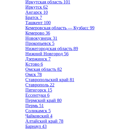
Иркутская область
101
Иркутск
62
Ангарск
10
Братск
7
Ташкент
100
Кемеровская область — Кузбасс
99
Кемерово
36
Новокузнецк
31
Прокопьевск
5
Нижегородская область
89
Нижний Новгород
56
Дзержинск
7
Кстово
6
Омская область
82
Омск
78
Ставропольский край
81
Ставрополь
22
Пятигорск
15
Ессентуки
6
Пермский край
80
Пермь
51
Соликамск
5
Чайковский
4
Алтайский край
78
Барнаул
43