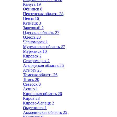
Калуга
19
Обнинск
8
Пензенская область
28
Пенза
16
Кузнецк
3
Заречный
2
Одесская область
27
Одесса
23
Черноморск
1
Мурманская область
27
Мурманск
10
Кировск
2
Североморск
2
Атырауская область
26
Атырау
25
Томская область
26
Томск
20
Северск
3
Асино
1
Кировская область
26
Киров
23
Кирово-Чепецк
2
Омутнинск
1
Акмолинская область
25