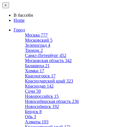
×
В бассейн
Home
Город
Москва
777
Московский
5
Зеленоград
4
Троицк
2
Санкт-Петербург
452
Московская область
342
Балашиха
21
Химки
17
Красногорск
17
Краснодарский край
323
Краснодар
142
Сочи
50
Новороссийск
15
Новосибирская область
236
Новосибирск
192
Бердск
8
Обь
3
Алматы
193
Красноярский край
171