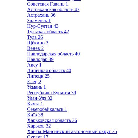
Советская Гавань
1
Астраханская область
47
Астрахань
36
Знаменск
1
Нур-Султан
43
Тульская область
42
Тула
26
Щёкино
3
Венев
2
Павлодарская область
40
Павлодар
39
Аксу
1
Липецкая область
40
Липецк
25
Елец
2
Усмань
1
Республика Бурятия
39
Улан-Удэ
32
Кяхта
1
Северобайкальск
1
Київ
38
Харьковская область
36
Харьков
32
Ханты-Мансийский автономный округ
35
Сургут
17