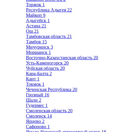
Торжок
1
Республика Адыгея
22
Майкоп
9
Адыгейск
1
Астана
21
Ош
21
Тамбовская область
21
Тамбов
15
Мичуринск
3
Моршанск
1
Восточно-Казахстанская область
20
Усть-Каменогорск
20
Чуйская область
20
Кара-Балта
2
Кант
1
Токмок
1
Чеченская Республика
20
Грозный
16
Шали
2
Гудермес
1
Смоленская область
20
Смоленск
14
Ярцево
2
Сафоново
1
Ямало-Ненецкий автономный округ
18