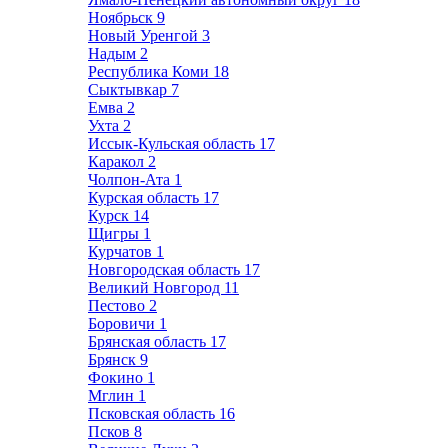
Ноябрьск
9
Новый Уренгой
3
Надым
2
Республика Коми
18
Сыктывкар
7
Емва
2
Ухта
2
Иссык-Кульская область
17
Каракол
2
Чолпон-Ата
1
Курская область
17
Курск
14
Щигры
1
Курчатов
1
Новгородская область
17
Великий Новгород
11
Пестово
2
Боровичи
1
Брянская область
17
Брянск
9
Фокино
1
Мглин
1
Псковская область
16
Псков
8