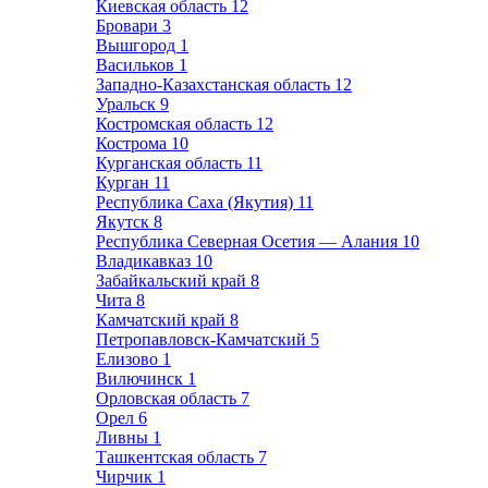
Киевская область
12
Бровари
3
Вышгород
1
Васильков
1
Западно-Казахстанская область
12
Уральск
9
Костромская область
12
Кострома
10
Курганская область
11
Курган
11
Республика Саха (Якутия)
11
Якутск
8
Республика Северная Осетия — Алания
10
Владикавказ
10
Забайкальский край
8
Чита
8
Камчатский край
8
Петропавловск-Камчатский
5
Елизово
1
Вилючинск
1
Орловская область
7
Орел
6
Ливны
1
Ташкентская область
7
Чирчик
1