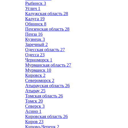
Рыбинск
3
Углич
1
Калужская область
28
Калуга
19
Обнинск
8
Пензенская область
28
Пенза
16
Кузнецк
3
Заречный
2
Одесская область
27
Одесса
23
Черноморск
1
Мурманская область
27
Мурманск
10
Кировск
2
Североморск
2
Атырауская область
26
Атырау
25
Томская область
26
Томск
20
Северск
3
Асино
1
Кировская область
26
Киров
23
Кирово-Чепецк
2