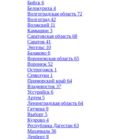
Бийск
6
Белокуриха
4
Волгоградская область
72
Волгоград
42
Волжский
11
Камышин
3
Саратовская область
68
Саратов
41
Энгельс
10
Балаково
6
Воронежская область
65
Воронеж
52
Острогожск
1
Семилуки
1
Приморский край
64
Владивосток
37
Уссурийск
6
Артем
5
Ленинградская область
64
Гатчина
9
Выборг
5
Кудрово
4
Республика Дагестан
63
Махачкала
36
Дербент
8