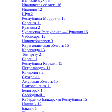
Великие Луки
3
Ивановская область
16
Иваново
12
Шуя
2
Республика Мордовия
16
Саранск
11
Рузаевка
2
Чувашская Республика — Чувашия
16
Чебоксары
12
Новочебоксарск
3
Карагандинская область
16
Караганда
13
Темиртау
2
Сарань
1
Республика Карелия
15
Петрозаводск
11
Кондопога
2
Суоярви
1
Амурская область
15
Благовещенск
11
Белогорск
1
Свободный
1
Кабардино-Балкарская Республика
15
Нальчик
12
Баксан
1