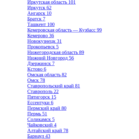
Иркутская область
101
Иркутск
62
Ангарск
10
Братск
7
Ташкент
100
Кемеровская область — Кузбасс
99
Кемерово
36
Новокузнецк
31
Прокопьевск
5
Нижегородская область
89
Нижний Новгород
56
Дзержинск
7
Кстово
6
Омская область
82
Омск
78
Ставропольский край
81
Ставрополь
22
Пятигорск
15
Ессентуки
6
Пермский край
80
Пермь
51
Соликамск
5
Чайковский
4
Алтайский край
78
Барнаул
43