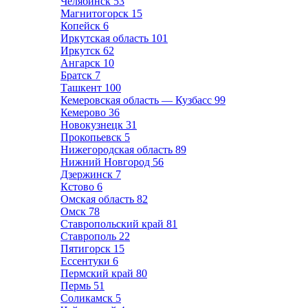
Челябинск
53
Магнитогорск
15
Копейск
6
Иркутская область
101
Иркутск
62
Ангарск
10
Братск
7
Ташкент
100
Кемеровская область — Кузбасс
99
Кемерово
36
Новокузнецк
31
Прокопьевск
5
Нижегородская область
89
Нижний Новгород
56
Дзержинск
7
Кстово
6
Омская область
82
Омск
78
Ставропольский край
81
Ставрополь
22
Пятигорск
15
Ессентуки
6
Пермский край
80
Пермь
51
Соликамск
5