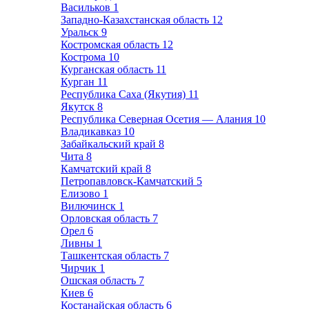
Васильков
1
Западно-Казахстанская область
12
Уральск
9
Костромская область
12
Кострома
10
Курганская область
11
Курган
11
Республика Саха (Якутия)
11
Якутск
8
Республика Северная Осетия — Алания
10
Владикавказ
10
Забайкальский край
8
Чита
8
Камчатский край
8
Петропавловск-Камчатский
5
Елизово
1
Вилючинск
1
Орловская область
7
Орел
6
Ливны
1
Ташкентская область
7
Чирчик
1
Ошская область
7
Киев
6
Костанайская область
6