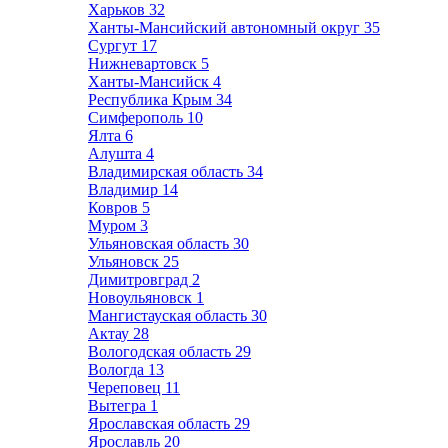
Харьков
32
Ханты-Мансийский автономный округ
35
Сургут
17
Нижневартовск
5
Ханты-Мансийск
4
Республика Крым
34
Симферополь
10
Ялта
6
Алушта
4
Владимирская область
34
Владимир
14
Ковров
5
Муром
3
Ульяновская область
30
Ульяновск
25
Димитровград
2
Новоульяновск
1
Мангистауская область
30
Актау
28
Вологодская область
29
Вологда
13
Череповец
11
Вытегра
1
Ярославская область
29
Ярославль
20