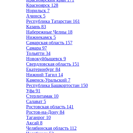
Красноярск
128
Норильск
7
Ачинск
5
Республика Татарстан
161
Казань
83
Набережные Челны
18
Нижнекамск
5
Самарская область
157
Самара
97
Тольятти
34
Новокуйбышевск
9
Свердловская область
151
Екатеринбург
84
Нижний Тагил
14
Каменск-Уральский
7
Республика Башкортостан
150
Уфа
91
Стерлитамак
10
Салават
5
Ростовская область
141
Ростов-на-Дону
84
Таганрог
10
Аксай
8
Челябинская область
112