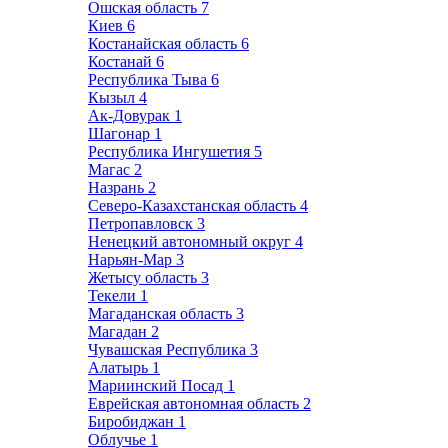
Ошская область
7
Киев
6
Костанайская область
6
Костанай
6
Республика Тыва
6
Кызыл
4
Ак-Довурак
1
Шагонар
1
Республика Ингушетия
5
Магас
2
Назрань
2
Северо-Казахстанская область
4
Петропавловск
3
Ненецкий автономный округ
4
Нарьян-Мар
3
Жетысу область
3
Текели
1
Магаданская область
3
Магадан
2
Чувашская Республика
3
Алатырь
1
Мариинский Посад
1
Еврейская автономная область
2
Биробиджан
1
Облучье
1