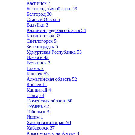
Каспийск
7
Белгородская область
59
Белгород
30
Старый Оскол
5
Валуйки
3
Калининградская область
54
Калининград
37
Светлогорск
5
Зеленоградск
5
Удмуртская Республика
53
Ижевск
42
Воткинск
2
Глазов
2
Бишкек
53
Алматинская область
52
Конаев
11
Капшагай
4
Талгар
3
Тюменская область
50
Тюмень
42
Тобольск
3
Ишим
1
Хабаровский край
50
Хабаровск
37
Комсомольск-на-Амуре
8