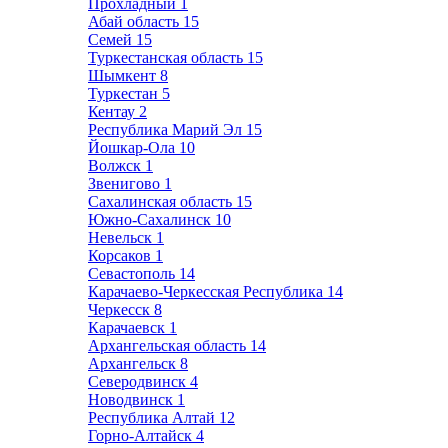
Прохладный
1
Абай область
15
Семей
15
Туркестанская область
15
Шымкент
8
Туркестан
5
Кентау
2
Республика Марий Эл
15
Йошкар-Ола
10
Волжск
1
Звенигово
1
Сахалинская область
15
Южно-Сахалинск
10
Невельск
1
Корсаков
1
Севастополь
14
Карачаево-Черкесская Республика
14
Черкесск
8
Карачаевск
1
Архангельская область
14
Архангельск
8
Северодвинск
4
Новодвинск
1
Республика Алтай
12
Горно-Алтайск
4