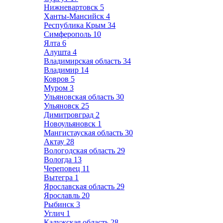
Нижневартовск
5
Ханты-Мансийск
4
Республика Крым
34
Симферополь
10
Ялта
6
Алушта
4
Владимирская область
34
Владимир
14
Ковров
5
Муром
3
Ульяновская область
30
Ульяновск
25
Димитровград
2
Новоульяновск
1
Мангистауская область
30
Актау
28
Вологодская область
29
Вологда
13
Череповец
11
Вытегра
1
Ярославская область
29
Ярославль
20
Рыбинск
3
Углич
1
Калужская область
28