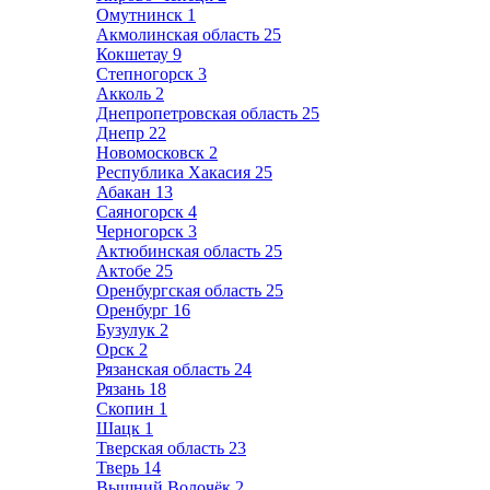
Омутнинск
1
Акмолинская область
25
Кокшетау
9
Степногорск
3
Акколь
2
Днепропетровская область
25
Днепр
22
Новомосковск
2
Республика Хакасия
25
Абакан
13
Саяногорск
4
Черногорск
3
Актюбинская область
25
Актобе
25
Оренбургская область
25
Оренбург
16
Бузулук
2
Орск
2
Рязанская область
24
Рязань
18
Скопин
1
Шацк
1
Тверская область
23
Тверь
14
Вышний Волочёк
2