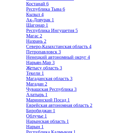
Костанай
6
Республика Тыва
6
Кызыл
4
Ак-Довурак
1
Шагонар
1
Республика Ингушетия
5
Магас
2
Назрань
2
Северо-Казахстанская область
4
Петропавловск
3
Ненецкий автономный округ
4
Нарьян-Мар
3
Жетысу область
3
Текели
1
Магаданская область
3
Магадан
2
Чувашская Республика
3
Алатырь
1
Мариинский Посад
1
Еврейская автономная область
2
Биробиджан
1
Облучье
1
Нарынская область
1
Нарын
1
Республика Калмыкия
1