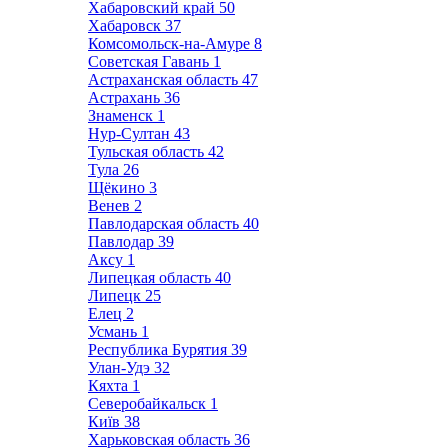
Хабаровский край
50
Хабаровск
37
Комсомольск-на-Амуре
8
Советская Гавань
1
Астраханская область
47
Астрахань
36
Знаменск
1
Нур-Султан
43
Тульская область
42
Тула
26
Щёкино
3
Венев
2
Павлодарская область
40
Павлодар
39
Аксу
1
Липецкая область
40
Липецк
25
Елец
2
Усмань
1
Республика Бурятия
39
Улан-Удэ
32
Кяхта
1
Северобайкальск
1
Київ
38
Харьковская область
36