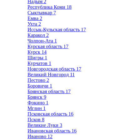
Надым
2
Республика Коми
18
Сыктывкар
7
Емва
2
Ухта
2
Иссык-Кульская область
17
Каракол
2
Чолпон-Ата
1
Курская область
17
Курск
14
Щигры
1
Курчатов
1
Новгородская область
17
Великий Новгород
11
Пестово
2
Боровичи
1
Брянская область
17
Брянск
9
Фокино
1
Мглин
1
Псковская область
16
Псков
8
Великие Луки
3
Ивановская область
16
Иваново
12