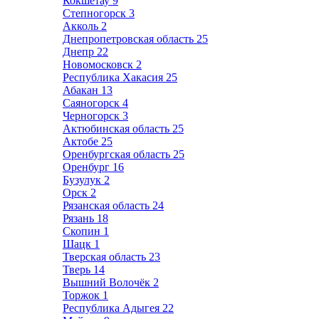
Кокшетау
9
Степногорск
3
Акколь
2
Днепропетровская область
25
Днепр
22
Новомосковск
2
Республика Хакасия
25
Абакан
13
Саяногорск
4
Черногорск
3
Актюбинская область
25
Актобе
25
Оренбургская область
25
Оренбург
16
Бузулук
2
Орск
2
Рязанская область
24
Рязань
18
Скопин
1
Шацк
1
Тверская область
23
Тверь
14
Вышний Волочёк
2
Торжок
1
Республика Адыгея
22