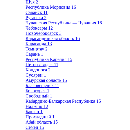
Шуя
2
Республика Мордовия
16
Саранск
11
Рузаевка
2
Чувашская Республика — Чувашия
16
Чебоксары
12
Новочебоксарск
3
Карагандинская область
16
Караганда
13
Темиртау
2
Сарань
1
Республика Карелия
15
Петрозаводск
11
Кондопога
2
Суоярви
1
Амурская область
15
Благовещенск
11
Белогорск
1
Свободный
1
Кабардино-Балкарская Республика
15
Нальчик
12
Баксан
1
Прохладный
1
Абай область
15
Семей
15