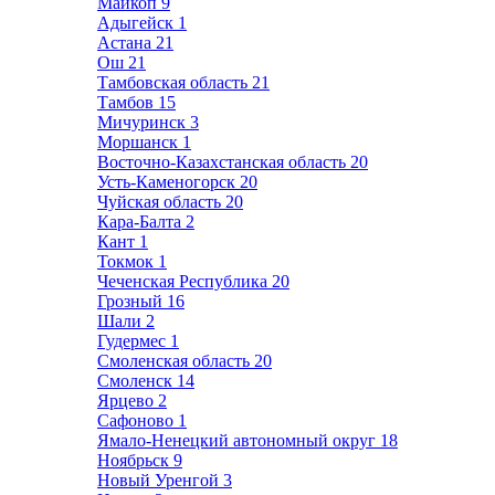
Майкоп
9
Адыгейск
1
Астана
21
Ош
21
Тамбовская область
21
Тамбов
15
Мичуринск
3
Моршанск
1
Восточно-Казахстанская область
20
Усть-Каменогорск
20
Чуйская область
20
Кара-Балта
2
Кант
1
Токмок
1
Чеченская Республика
20
Грозный
16
Шали
2
Гудермес
1
Смоленская область
20
Смоленск
14
Ярцево
2
Сафоново
1
Ямало-Ненецкий автономный округ
18
Ноябрьск
9
Новый Уренгой
3