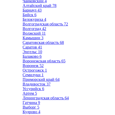
Чайковский
4
Алтайский край
78
Барнаул
43
Бийск
6
Белокуриха
4
Волгоградская область
72
Волгоград
42
Волжский
11
Камышин
3
Саратовская область
68
Саратов
41
Энгельс
10
Балаково
6
Воронежская область
65
Воронеж
52
Острогожск
1
Семилуки
1
Приморский край
64
Владивосток
37
Уссурийск
6
Артем
5
Ленинградская область
64
Гатчина
9
Выборг
5
Кудрово
4