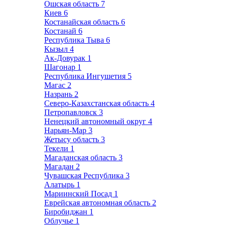
Ошская область
7
Киев
6
Костанайская область
6
Костанай
6
Республика Тыва
6
Кызыл
4
Ак-Довурак
1
Шагонар
1
Республика Ингушетия
5
Магас
2
Назрань
2
Северо-Казахстанская область
4
Петропавловск
3
Ненецкий автономный округ
4
Нарьян-Мар
3
Жетысу область
3
Текели
1
Магаданская область
3
Магадан
2
Чувашская Республика
3
Алатырь
1
Мариинский Посад
1
Еврейская автономная область
2
Биробиджан
1
Облучье
1