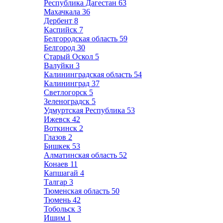
Республика Дагестан
63
Махачкала
36
Дербент
8
Каспийск
7
Белгородская область
59
Белгород
30
Старый Оскол
5
Валуйки
3
Калининградская область
54
Калининград
37
Светлогорск
5
Зеленоградск
5
Удмуртская Республика
53
Ижевск
42
Воткинск
2
Глазов
2
Бишкек
53
Алматинская область
52
Конаев
11
Капшагай
4
Талгар
3
Тюменская область
50
Тюмень
42
Тобольск
3
Ишим
1