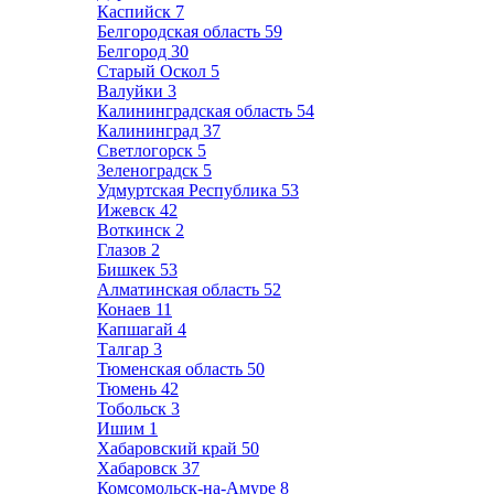
Каспийск
7
Белгородская область
59
Белгород
30
Старый Оскол
5
Валуйки
3
Калининградская область
54
Калининград
37
Светлогорск
5
Зеленоградск
5
Удмуртская Республика
53
Ижевск
42
Воткинск
2
Глазов
2
Бишкек
53
Алматинская область
52
Конаев
11
Капшагай
4
Талгар
3
Тюменская область
50
Тюмень
42
Тобольск
3
Ишим
1
Хабаровский край
50
Хабаровск
37
Комсомольск-на-Амуре
8