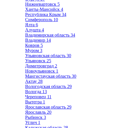
Нижневартовск
5
Ханты-Мансийск
4
Республика Крым
34
Симферополь
10
Ялта
6
Алушта
4
Владимирская область
34
Владимир
14
Ковров
5
Муром
3
Ульяновская область
30
Ульяновск
25
Димитровград
2
Новоульяновск
1
Мангистауская область
30
Актау
28
Вологодская область
29
Вологда
13
Череповец
11
Вытегра
1
Ярославская область
29
Ярославль
20
Рыбинск
3
Углич
1
Калужская область
28