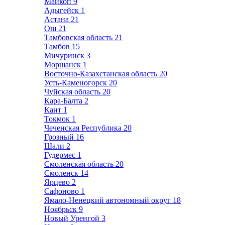
Майкоп
9
Адыгейск
1
Астана
21
Ош
21
Тамбовская область
21
Тамбов
15
Мичуринск
3
Моршанск
1
Восточно-Казахстанская область
20
Усть-Каменогорск
20
Чуйская область
20
Кара-Балта
2
Кант
1
Токмок
1
Чеченская Республика
20
Грозный
16
Шали
2
Гудермес
1
Смоленская область
20
Смоленск
14
Ярцево
2
Сафоново
1
Ямало-Ненецкий автономный округ
18
Ноябрьск
9
Новый Уренгой
3