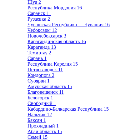
Шуя
2
Республика Мордовия
16
Саранск
11
Рузаевка
2
Чувашская Республика — Чувашия
16
Чебоксары
12
Новочебоксарск
3
Карагандинская область
16
Караганда
13
Темиртау
2
Сарань
1
Республика Карелия
15
Петрозаводск
11
Кондопога
2
Суоярви
1
Амурская область
15
Благовещенск
11
Белогорск
1
Свободный
1
Кабардино-Балкарская Республика
15
Нальчик
12
Баксан
1
Прохладный
1
Абай область
15
Семей
15