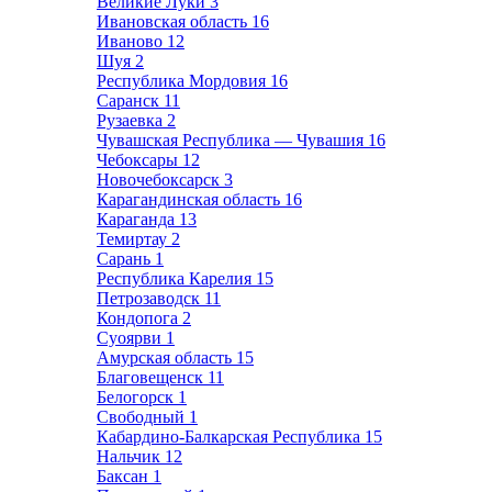
Великие Луки
3
Ивановская область
16
Иваново
12
Шуя
2
Республика Мордовия
16
Саранск
11
Рузаевка
2
Чувашская Республика — Чувашия
16
Чебоксары
12
Новочебоксарск
3
Карагандинская область
16
Караганда
13
Темиртау
2
Сарань
1
Республика Карелия
15
Петрозаводск
11
Кондопога
2
Суоярви
1
Амурская область
15
Благовещенск
11
Белогорск
1
Свободный
1
Кабардино-Балкарская Республика
15
Нальчик
12
Баксан
1