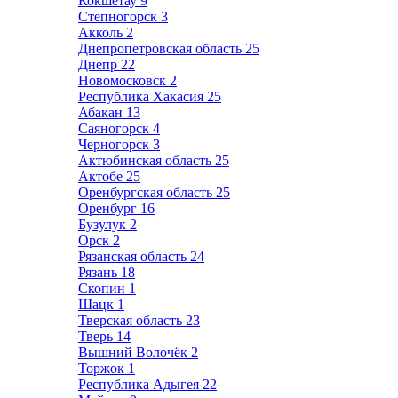
Кокшетау
9
Степногорск
3
Акколь
2
Днепропетровская область
25
Днепр
22
Новомосковск
2
Республика Хакасия
25
Абакан
13
Саяногорск
4
Черногорск
3
Актюбинская область
25
Актобе
25
Оренбургская область
25
Оренбург
16
Бузулук
2
Орск
2
Рязанская область
24
Рязань
18
Скопин
1
Шацк
1
Тверская область
23
Тверь
14
Вышний Волочёк
2
Торжок
1
Республика Адыгея
22