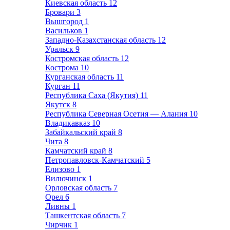
Киевская область
12
Бровари
3
Вышгород
1
Васильков
1
Западно-Казахстанская область
12
Уральск
9
Костромская область
12
Кострома
10
Курганская область
11
Курган
11
Республика Саха (Якутия)
11
Якутск
8
Республика Северная Осетия — Алания
10
Владикавказ
10
Забайкальский край
8
Чита
8
Камчатский край
8
Петропавловск-Камчатский
5
Елизово
1
Вилючинск
1
Орловская область
7
Орел
6
Ливны
1
Ташкентская область
7
Чирчик
1