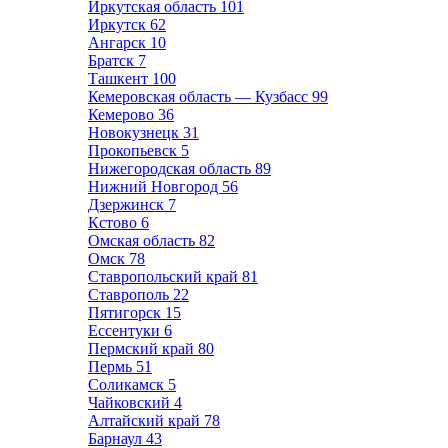
Иркутская область
101
Иркутск
62
Ангарск
10
Братск
7
Ташкент
100
Кемеровская область — Кузбасс
99
Кемерово
36
Новокузнецк
31
Прокопьевск
5
Нижегородская область
89
Нижний Новгород
56
Дзержинск
7
Кстово
6
Омская область
82
Омск
78
Ставропольский край
81
Ставрополь
22
Пятигорск
15
Ессентуки
6
Пермский край
80
Пермь
51
Соликамск
5
Чайковский
4
Алтайский край
78
Барнаул
43