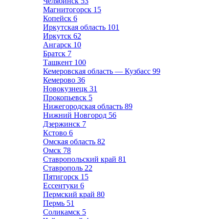
Челябинск
53
Магнитогорск
15
Копейск
6
Иркутская область
101
Иркутск
62
Ангарск
10
Братск
7
Ташкент
100
Кемеровская область — Кузбасс
99
Кемерово
36
Новокузнецк
31
Прокопьевск
5
Нижегородская область
89
Нижний Новгород
56
Дзержинск
7
Кстово
6
Омская область
82
Омск
78
Ставропольский край
81
Ставрополь
22
Пятигорск
15
Ессентуки
6
Пермский край
80
Пермь
51
Соликамск
5