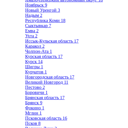
Ноябрьск
9
Новый Уренгой
3
Надым
2
Республика Коми
18
Сыктывкар
7
Емва
2
Ухта
2
Иссык-Кульская область
17
Каракол
2
Чолпон-Ата
1
Курская область
17
Курск
14
Щигры
1
Курчатов
1
Новгородская область
17
Великий Новгород
11
Пестово
2
Боровичи
1
Брянская область
17
Брянск
9
Фокино
1
Мглин
1
Псковская область
16
Псков
8