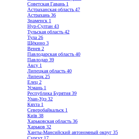
Советская Гавань
1
Астраханская область
47
Астрахань
36
Знаменск
1
Нур-Султан
43
Тульская область
42
Тула
26
Щёкино
3
Венев
2
Павлодарская область
40
Павлодар
39
Аксу
1
Липецкая область
40
Липецк
25
Елец
2
Усмань
1
Республика Бурятия
39
Улан-Удэ
32
Кяхта
1
Северобайкальск
1
Київ
38
Харьковская область
36
Харьков
32
Ханты-Мансийский автономный округ
35
Сургут
17