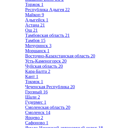
Торжок
1
Республика Адыгея
22
Майкоп
9
Адыгейск
1
Астана
21
Ош
21
Тамбовская область
21
Тамбов
15
Мичуринск
3
Моршанск
1
Восточно-Казахстанская область
20
Усть-Каменогорск
20
Чуйская область
20
Кара-Балта
2
Кант
1
Токмок
1
Чеченская Республика
20
Грозный
16
Шали
2
Гудермес
1
Смоленская область
20
Смоленск
14
Ярцево
2
Сафоново
1
Ямало-Ненецкий автономный округ
18