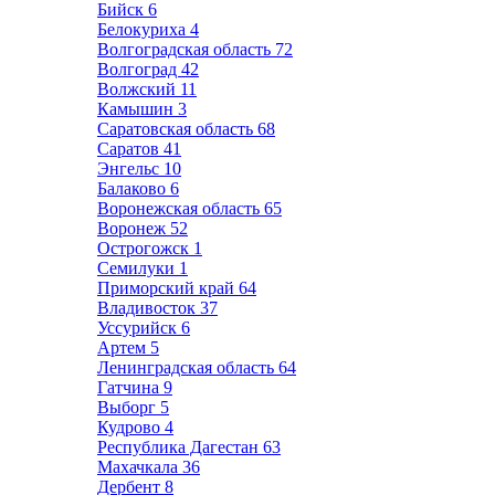
Бийск
6
Белокуриха
4
Волгоградская область
72
Волгоград
42
Волжский
11
Камышин
3
Саратовская область
68
Саратов
41
Энгельс
10
Балаково
6
Воронежская область
65
Воронеж
52
Острогожск
1
Семилуки
1
Приморский край
64
Владивосток
37
Уссурийск
6
Артем
5
Ленинградская область
64
Гатчина
9
Выборг
5
Кудрово
4
Республика Дагестан
63
Махачкала
36
Дербент
8