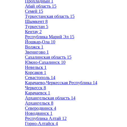
Прохладный
1
Абай область
15
Семей
15
Туркестанская область
15
Шымкент
8
Туркестан
5
Кентау
2
Республика Марий Эл
15
Йошкар-Ола
10
Волжск
1
Звенигово
1
Сахалинская область
15
Южно-Сахалинск
10
Невельск
1
Корсаков
1
Севастополь
14
Карачаево-Черкесская Республика
14
Черкесск
8
Карачаевск
1
Архангельская область
14
Архангельск
8
Северодвинск
4
Новодвинск
1
Республика Алтай
12
Горно-Алтайск
4