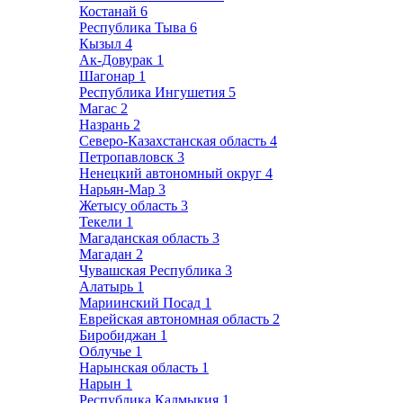
Костанай
6
Республика Тыва
6
Кызыл
4
Ак-Довурак
1
Шагонар
1
Республика Ингушетия
5
Магас
2
Назрань
2
Северо-Казахстанская область
4
Петропавловск
3
Ненецкий автономный округ
4
Нарьян-Мар
3
Жетысу область
3
Текели
1
Магаданская область
3
Магадан
2
Чувашская Республика
3
Алатырь
1
Мариинский Посад
1
Еврейская автономная область
2
Биробиджан
1
Облучье
1
Нарынская область
1
Нарын
1
Республика Калмыкия
1