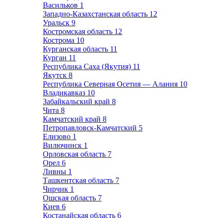
Васильков
1
Западно-Казахстанская область
12
Уральск
9
Костромская область
12
Кострома
10
Курганская область
11
Курган
11
Республика Саха (Якутия)
11
Якутск
8
Республика Северная Осетия — Алания
10
Владикавказ
10
Забайкальский край
8
Чита
8
Камчатский край
8
Петропавловск-Камчатский
5
Елизово
1
Вилючинск
1
Орловская область
7
Орел
6
Ливны
1
Ташкентская область
7
Чирчик
1
Ошская область
7
Киев
6
Костанайская область
6