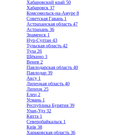
Хабаровский край
50
Хабаровск
37
Комсомольск-на-Амуре
8
Советская Гавань
1
Астраханская область
47
Астрахань
36
Знаменск
1
Нур-Султан
43
Тульская область
42
Тула
26
Щёкино
3
Венев
2
Павлодарская область
40
Павлодар
39
Аксу
1
Липецкая область
40
Липецк
25
Елец
2
Усмань
1
Республика Бурятия
39
Улан-Удэ
32
Кяхта
1
Северобайкальск
1
Київ
38
Харьковская область
36