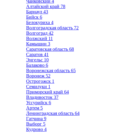
Чайковский
4
Алтайский край
78
Барнаул
43
Бийск
6
Белокуриха
4
Волгоградская область
72
Волгоград
42
Волжский
11
Камышин
3
Саратовская область
68
Саратов
41
Энгельс
10
Балаково
6
Воронежская область
65
Воронеж
52
Острогожск
1
Семилуки
1
Приморский край
64
Владивосток
37
Уссурийск
6
Артем
5
Ленинградская область
64
Гатчина
9
Выборг
5
Кудрово
4