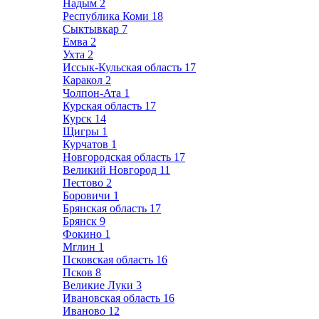
Надым
2
Республика Коми
18
Сыктывкар
7
Емва
2
Ухта
2
Иссык-Кульская область
17
Каракол
2
Чолпон-Ата
1
Курская область
17
Курск
14
Щигры
1
Курчатов
1
Новгородская область
17
Великий Новгород
11
Пестово
2
Боровичи
1
Брянская область
17
Брянск
9
Фокино
1
Мглин
1
Псковская область
16
Псков
8
Великие Луки
3
Ивановская область
16
Иваново
12