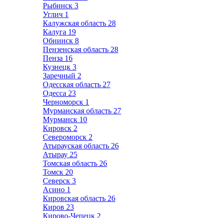
Рыбинск
3
Углич
1
Калужская область
28
Калуга
19
Обнинск
8
Пензенская область
28
Пенза
16
Кузнецк
3
Заречный
2
Одесская область
27
Одесса
23
Черноморск
1
Мурманская область
27
Мурманск
10
Кировск
2
Североморск
2
Атырауская область
26
Атырау
25
Томская область
26
Томск
20
Северск
3
Асино
1
Кировская область
26
Киров
23
Кирово-Чепецк
2