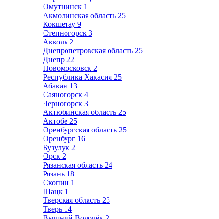
Омутнинск
1
Акмолинская область
25
Кокшетау
9
Степногорск
3
Акколь
2
Днепропетровская область
25
Днепр
22
Новомосковск
2
Республика Хакасия
25
Абакан
13
Саяногорск
4
Черногорск
3
Актюбинская область
25
Актобе
25
Оренбургская область
25
Оренбург
16
Бузулук
2
Орск
2
Рязанская область
24
Рязань
18
Скопин
1
Шацк
1
Тверская область
23
Тверь
14
Вышний Волочёк
2