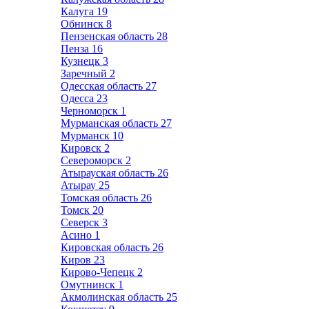
Калуга
19
Обнинск
8
Пензенская область
28
Пенза
16
Кузнецк
3
Заречный
2
Одесская область
27
Одесса
23
Черноморск
1
Мурманская область
27
Мурманск
10
Кировск
2
Североморск
2
Атырауская область
26
Атырау
25
Томская область
26
Томск
20
Северск
3
Асино
1
Кировская область
26
Киров
23
Кирово-Чепецк
2
Омутнинск
1
Акмолинская область
25