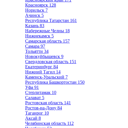
Красноярск
128
Норильск
7
Ачинск
5
Республика Татарстан
161
Казань
83
Набережные Челны
18
Нижнекамск
5
Самарская область
157
Самара
97
Тольятти
34
Новокуйбышевск
9
Свердловская область
151
Екатеринбург
84
Нижний Тагил
14
Каменск-Уральский
7
Республика Башкортостан
150
Уфа
91
Стерлитамак
10
Салават
5
Ростовская область
141
Ростов-на-Дону
84
Таганрог
10
Аксай
8
Челябинская область
112