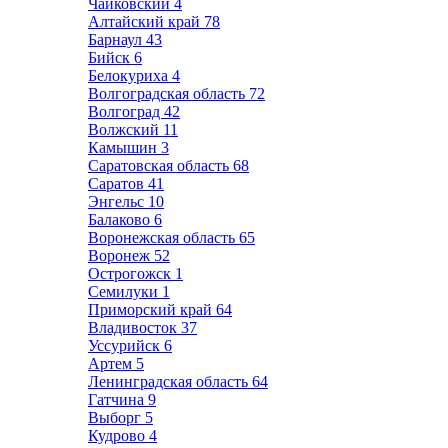
Чайковский
4
Алтайский край
78
Барнаул
43
Бийск
6
Белокуриха
4
Волгоградская область
72
Волгоград
42
Волжский
11
Камышин
3
Саратовская область
68
Саратов
41
Энгельс
10
Балаково
6
Воронежская область
65
Воронеж
52
Острогожск
1
Семилуки
1
Приморский край
64
Владивосток
37
Уссурийск
6
Артем
5
Ленинградская область
64
Гатчина
9
Выборг
5
Кудрово
4