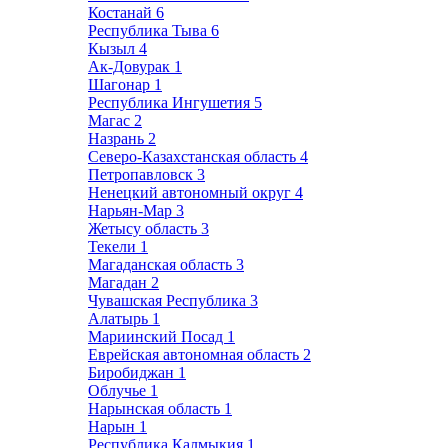
Костанай
6
Республика Тыва
6
Кызыл
4
Ак-Довурак
1
Шагонар
1
Республика Ингушетия
5
Магас
2
Назрань
2
Северо-Казахстанская область
4
Петропавловск
3
Ненецкий автономный округ
4
Нарьян-Мар
3
Жетысу область
3
Текели
1
Магаданская область
3
Магадан
2
Чувашская Республика
3
Алатырь
1
Мариинский Посад
1
Еврейская автономная область
2
Биробиджан
1
Облучье
1
Нарынская область
1
Нарын
1
Республика Калмыкия
1