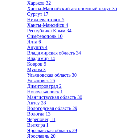
Харьков
32
Ханты-Мансийский автономный округ
35
Сургут
17
Нижневартовск
5
Ханты-Мансийск
4
Республика Крым
34
Симферополь
10
Ялта
6
Алушта
4
Владимирская область
34
Владимир
14
Ковров
5
Муром
3
Ульяновская область
30
Ульяновск
25
Димитровград
2
Новоульяновск
1
Мангистауская область
30
Актау
28
Вологодская область
29
Вологда
13
Череповец
11
Вытегра
1
Ярославская область
29
Ярославль
20