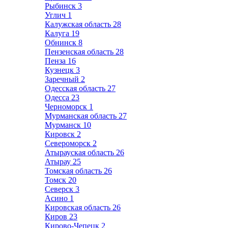
Рыбинск
3
Углич
1
Калужская область
28
Калуга
19
Обнинск
8
Пензенская область
28
Пенза
16
Кузнецк
3
Заречный
2
Одесская область
27
Одесса
23
Черноморск
1
Мурманская область
27
Мурманск
10
Кировск
2
Североморск
2
Атырауская область
26
Атырау
25
Томская область
26
Томск
20
Северск
3
Асино
1
Кировская область
26
Киров
23
Кирово-Чепецк
2