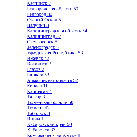
Каспийск
7
Белгородская область
59
Белгород
30
Старый Оскол
5
Валуйки
3
Калининградская область
54
Калининград
37
Светлогорск
5
Зеленоградск
5
Удмуртская Республика
53
Ижевск
42
Воткинск
2
Глазов
2
Бишкек
53
Алматинская область
52
Конаев
11
Капшагай
4
Талгар
3
Тюменская область
50
Тюмень
42
Тобольск
3
Ишим
1
Хабаровский край
50
Хабаровск
37
Комсомольск-на-Амуре
8