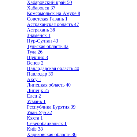
Хабаровский край
50
Хабаровск
37
Комсомольск-на-Амуре
8
Советская Гавань
1
Астраханская область
47
Астрахань
36
Знаменск
1
Нур-Султан
43
Тульская область
42
Тула
26
Щёкино
3
Венев
2
Павлодарская область
40
Павлодар
39
Аксу
1
Липецкая область
40
Липецк
25
Елец
2
Усмань
1
Республика Бурятия
39
Улан-Удэ
32
Кяхта
1
Северобайкальск
1
Київ
38
Харьковская область
36