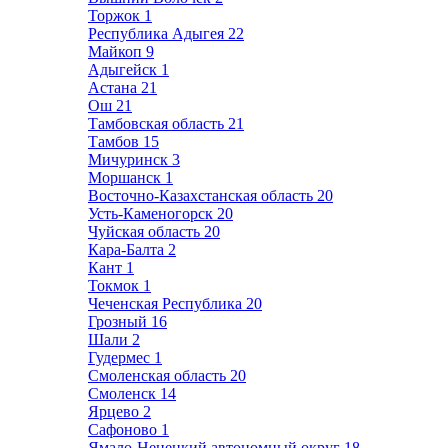
Торжок
1
Республика Адыгея
22
Майкоп
9
Адыгейск
1
Астана
21
Ош
21
Тамбовская область
21
Тамбов
15
Мичуринск
3
Моршанск
1
Восточно-Казахстанская область
20
Усть-Каменогорск
20
Чуйская область
20
Кара-Балта
2
Кант
1
Токмок
1
Чеченская Республика
20
Грозный
16
Шали
2
Гудермес
1
Смоленская область
20
Смоленск
14
Ярцево
2
Сафоново
1
Ямало-Ненецкий автономный округ
18