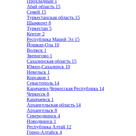
Прохладный
1
Абай область
15
Семей
15
Туркестанская область
15
Шымкент
8
Туркестан
5
Кентау
2
Республика Марий Эл
15
Йошкар-Ола
10
Волжск
1
Звенигово
1
Сахалинская область
15
Южно-Сахалинск
10
Невельск
1
Корсаков
1
Севастополь
14
Карачаево-Черкесская Республика
14
Черкесск
8
Карачаевск
1
Архангельская область
14
Архангельск
8
Северодвинск
4
Новодвинск
1
Республика Алтай
12
Горно-Алтайск
4