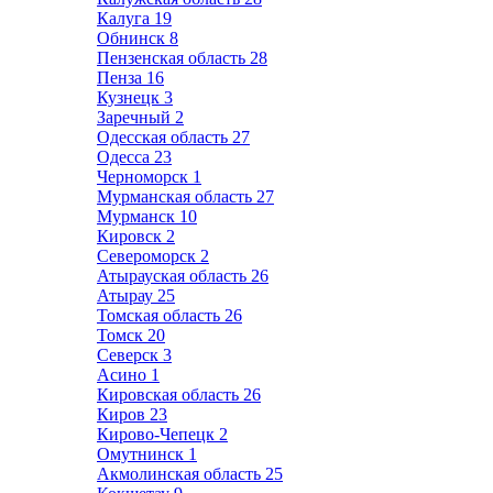
Калуга
19
Обнинск
8
Пензенская область
28
Пенза
16
Кузнецк
3
Заречный
2
Одесская область
27
Одесса
23
Черноморск
1
Мурманская область
27
Мурманск
10
Кировск
2
Североморск
2
Атырауская область
26
Атырау
25
Томская область
26
Томск
20
Северск
3
Асино
1
Кировская область
26
Киров
23
Кирово-Чепецк
2
Омутнинск
1
Акмолинская область
25