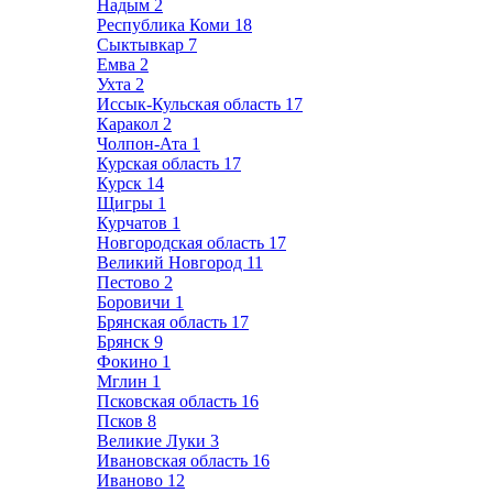
Надым
2
Республика Коми
18
Сыктывкар
7
Емва
2
Ухта
2
Иссык-Кульская область
17
Каракол
2
Чолпон-Ата
1
Курская область
17
Курск
14
Щигры
1
Курчатов
1
Новгородская область
17
Великий Новгород
11
Пестово
2
Боровичи
1
Брянская область
17
Брянск
9
Фокино
1
Мглин
1
Псковская область
16
Псков
8
Великие Луки
3
Ивановская область
16
Иваново
12