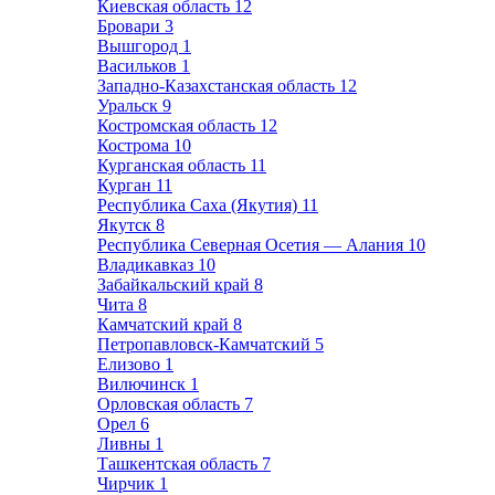
Киевская область
12
Бровари
3
Вышгород
1
Васильков
1
Западно-Казахстанская область
12
Уральск
9
Костромская область
12
Кострома
10
Курганская область
11
Курган
11
Республика Саха (Якутия)
11
Якутск
8
Республика Северная Осетия — Алания
10
Владикавказ
10
Забайкальский край
8
Чита
8
Камчатский край
8
Петропавловск-Камчатский
5
Елизово
1
Вилючинск
1
Орловская область
7
Орел
6
Ливны
1
Ташкентская область
7
Чирчик
1