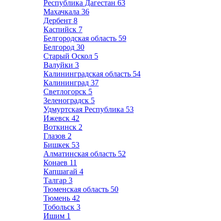
Республика Дагестан
63
Махачкала
36
Дербент
8
Каспийск
7
Белгородская область
59
Белгород
30
Старый Оскол
5
Валуйки
3
Калининградская область
54
Калининград
37
Светлогорск
5
Зеленоградск
5
Удмуртская Республика
53
Ижевск
42
Воткинск
2
Глазов
2
Бишкек
53
Алматинская область
52
Конаев
11
Капшагай
4
Талгар
3
Тюменская область
50
Тюмень
42
Тобольск
3
Ишим
1