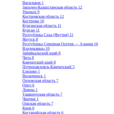
Васильков
1
Западно-Казахстанская область
12
Уральск
9
Костромская область
12
Кострома
10
Курганская область
11
Курган
11
Республика Саха (Якутия)
11
Якутск
8
Республика Северная Осетия — Алания
10
Владикавказ
10
Забайкальский край
8
Чита
8
Камчатский край
8
Петропавловск-Камчатский
5
Елизово
1
Вилючинск
1
Орловская область
7
Орел
6
Ливны
1
Ташкентская область
7
Чирчик
1
Ошская область
7
Киев
6
Костанайская область
6