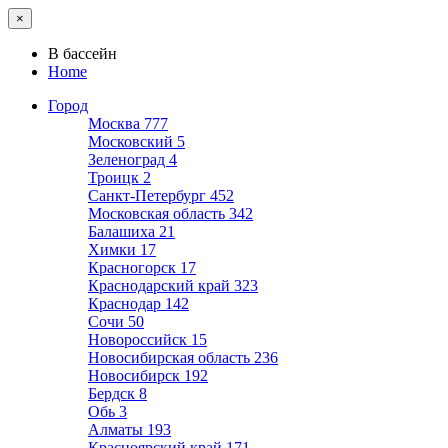
×
В бассейн
Home
Город
Москва
777
Московский
5
Зеленоград
4
Троицк
2
Санкт-Петербург
452
Московская область
342
Балашиха
21
Химки
17
Красногорск
17
Краснодарский край
323
Краснодар
142
Сочи
50
Новороссийск
15
Новосибирская область
236
Новосибирск
192
Бердск
8
Обь
3
Алматы
193
Красноярский край
171