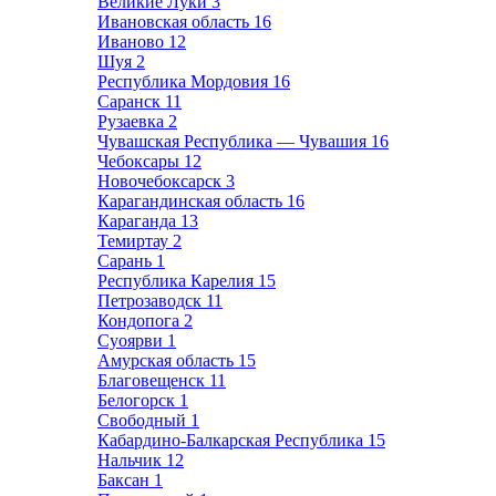
Великие Луки
3
Ивановская область
16
Иваново
12
Шуя
2
Республика Мордовия
16
Саранск
11
Рузаевка
2
Чувашская Республика — Чувашия
16
Чебоксары
12
Новочебоксарск
3
Карагандинская область
16
Караганда
13
Темиртау
2
Сарань
1
Республика Карелия
15
Петрозаводск
11
Кондопога
2
Суоярви
1
Амурская область
15
Благовещенск
11
Белогорск
1
Свободный
1
Кабардино-Балкарская Республика
15
Нальчик
12
Баксан
1