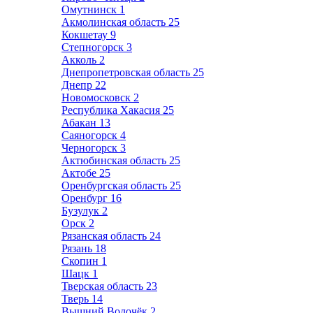
Омутнинск
1
Акмолинская область
25
Кокшетау
9
Степногорск
3
Акколь
2
Днепропетровская область
25
Днепр
22
Новомосковск
2
Республика Хакасия
25
Абакан
13
Саяногорск
4
Черногорск
3
Актюбинская область
25
Актобе
25
Оренбургская область
25
Оренбург
16
Бузулук
2
Орск
2
Рязанская область
24
Рязань
18
Скопин
1
Шацк
1
Тверская область
23
Тверь
14
Вышний Волочёк
2