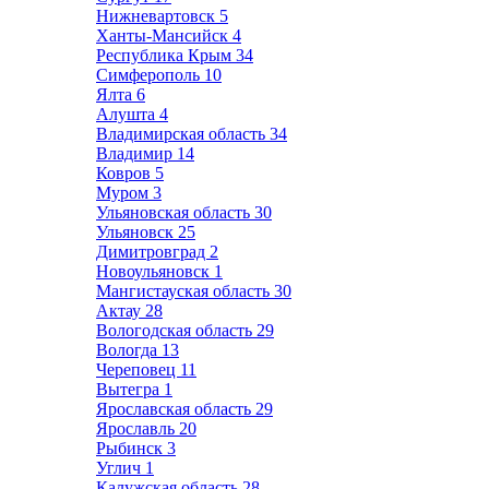
Нижневартовск
5
Ханты-Мансийск
4
Республика Крым
34
Симферополь
10
Ялта
6
Алушта
4
Владимирская область
34
Владимир
14
Ковров
5
Муром
3
Ульяновская область
30
Ульяновск
25
Димитровград
2
Новоульяновск
1
Мангистауская область
30
Актау
28
Вологодская область
29
Вологда
13
Череповец
11
Вытегра
1
Ярославская область
29
Ярославль
20
Рыбинск
3
Углич
1
Калужская область
28