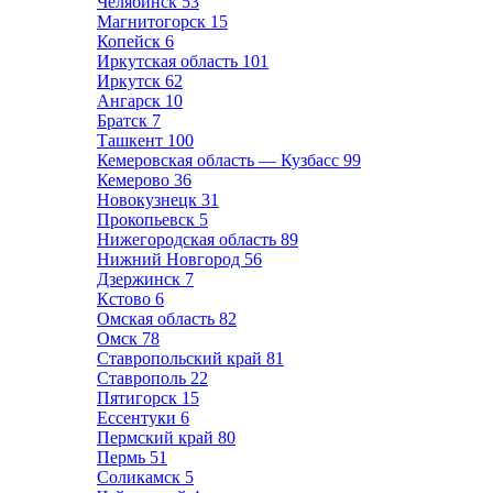
Челябинск
53
Магнитогорск
15
Копейск
6
Иркутская область
101
Иркутск
62
Ангарск
10
Братск
7
Ташкент
100
Кемеровская область — Кузбасс
99
Кемерово
36
Новокузнецк
31
Прокопьевск
5
Нижегородская область
89
Нижний Новгород
56
Дзержинск
7
Кстово
6
Омская область
82
Омск
78
Ставропольский край
81
Ставрополь
22
Пятигорск
15
Ессентуки
6
Пермский край
80
Пермь
51
Соликамск
5