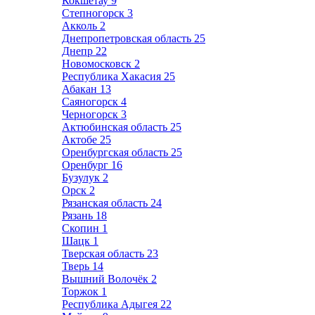
Кокшетау
9
Степногорск
3
Акколь
2
Днепропетровская область
25
Днепр
22
Новомосковск
2
Республика Хакасия
25
Абакан
13
Саяногорск
4
Черногорск
3
Актюбинская область
25
Актобе
25
Оренбургская область
25
Оренбург
16
Бузулук
2
Орск
2
Рязанская область
24
Рязань
18
Скопин
1
Шацк
1
Тверская область
23
Тверь
14
Вышний Волочёк
2
Торжок
1
Республика Адыгея
22