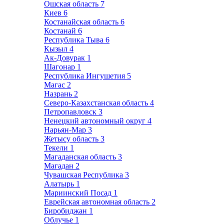
Ошская область
7
Киев
6
Костанайская область
6
Костанай
6
Республика Тыва
6
Кызыл
4
Ак-Довурак
1
Шагонар
1
Республика Ингушетия
5
Магас
2
Назрань
2
Северо-Казахстанская область
4
Петропавловск
3
Ненецкий автономный округ
4
Нарьян-Мар
3
Жетысу область
3
Текели
1
Магаданская область
3
Магадан
2
Чувашская Республика
3
Алатырь
1
Мариинский Посад
1
Еврейская автономная область
2
Биробиджан
1
Облучье
1