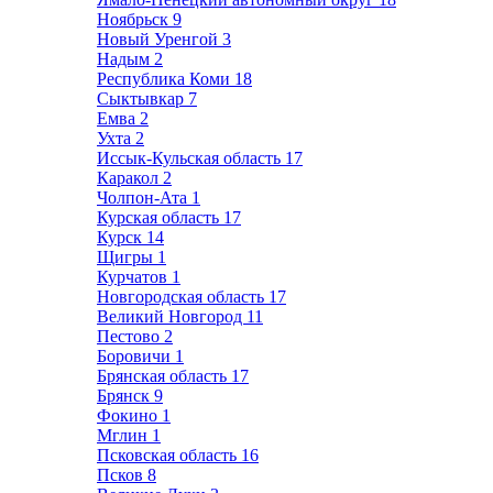
Ноябрьск
9
Новый Уренгой
3
Надым
2
Республика Коми
18
Сыктывкар
7
Емва
2
Ухта
2
Иссык-Кульская область
17
Каракол
2
Чолпон-Ата
1
Курская область
17
Курск
14
Щигры
1
Курчатов
1
Новгородская область
17
Великий Новгород
11
Пестово
2
Боровичи
1
Брянская область
17
Брянск
9
Фокино
1
Мглин
1
Псковская область
16
Псков
8