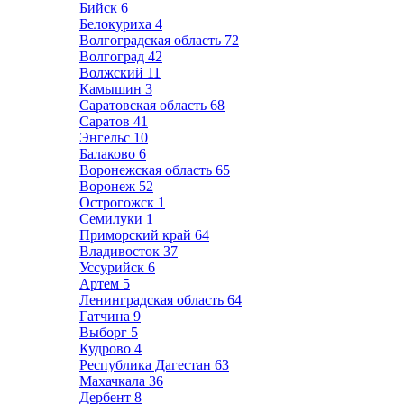
Бийск
6
Белокуриха
4
Волгоградская область
72
Волгоград
42
Волжский
11
Камышин
3
Саратовская область
68
Саратов
41
Энгельс
10
Балаково
6
Воронежская область
65
Воронеж
52
Острогожск
1
Семилуки
1
Приморский край
64
Владивосток
37
Уссурийск
6
Артем
5
Ленинградская область
64
Гатчина
9
Выборг
5
Кудрово
4
Республика Дагестан
63
Махачкала
36
Дербент
8