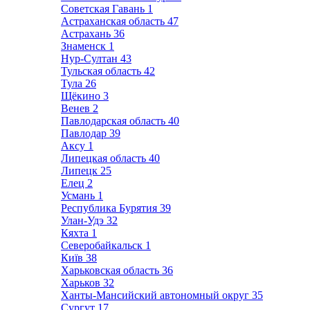
Советская Гавань
1
Астраханская область
47
Астрахань
36
Знаменск
1
Нур-Султан
43
Тульская область
42
Тула
26
Щёкино
3
Венев
2
Павлодарская область
40
Павлодар
39
Аксу
1
Липецкая область
40
Липецк
25
Елец
2
Усмань
1
Республика Бурятия
39
Улан-Удэ
32
Кяхта
1
Северобайкальск
1
Київ
38
Харьковская область
36
Харьков
32
Ханты-Мансийский автономный округ
35
Сургут
17