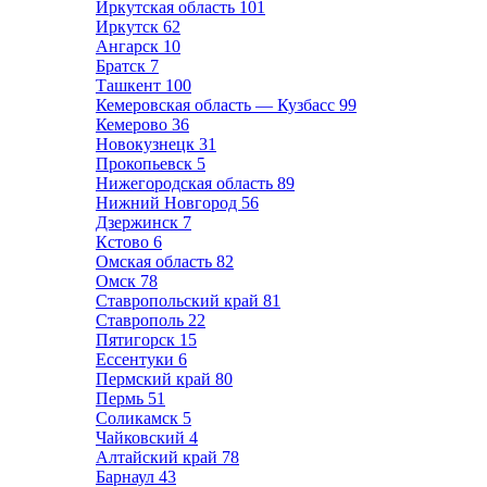
Иркутская область
101
Иркутск
62
Ангарск
10
Братск
7
Ташкент
100
Кемеровская область — Кузбасс
99
Кемерово
36
Новокузнецк
31
Прокопьевск
5
Нижегородская область
89
Нижний Новгород
56
Дзержинск
7
Кстово
6
Омская область
82
Омск
78
Ставропольский край
81
Ставрополь
22
Пятигорск
15
Ессентуки
6
Пермский край
80
Пермь
51
Соликамск
5
Чайковский
4
Алтайский край
78
Барнаул
43