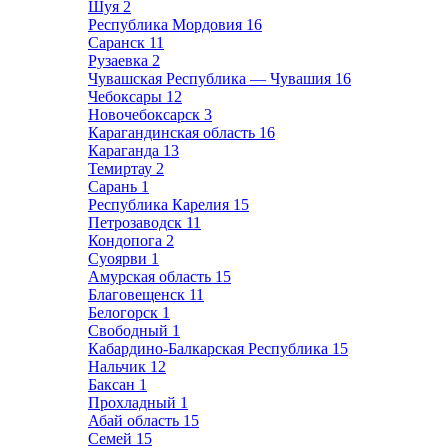
Шуя
2
Республика Мордовия
16
Саранск
11
Рузаевка
2
Чувашская Республика — Чувашия
16
Чебоксары
12
Новочебоксарск
3
Карагандинская область
16
Караганда
13
Темиртау
2
Сарань
1
Республика Карелия
15
Петрозаводск
11
Кондопога
2
Суоярви
1
Амурская область
15
Благовещенск
11
Белогорск
1
Свободный
1
Кабардино-Балкарская Республика
15
Нальчик
12
Баксан
1
Прохладный
1
Абай область
15
Семей
15