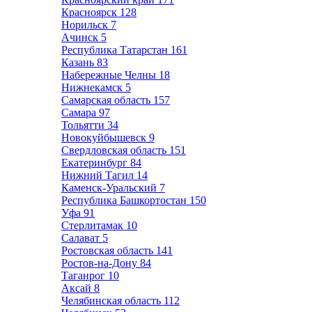
Красноярск
128
Норильск
7
Ачинск
5
Республика Татарстан
161
Казань
83
Набережные Челны
18
Нижнекамск
5
Самарская область
157
Самара
97
Тольятти
34
Новокуйбышевск
9
Свердловская область
151
Екатеринбург
84
Нижний Тагил
14
Каменск-Уральский
7
Республика Башкортостан
150
Уфа
91
Стерлитамак
10
Салават
5
Ростовская область
141
Ростов-на-Дону
84
Таганрог
10
Аксай
8
Челябинская область
112