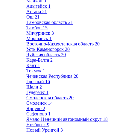
Майкоп
9
Адыгейск
1
Астана
21
Ош
21
Тамбовская область
21
Тамбов
15
Мичуринск
3
Моршанск
1
Восточно-Казахстанская область
20
Усть-Каменогорск
20
Чуйская область
20
Кара-Балта
2
Кант
1
Токмок
1
Чеченская Республика
20
Грозный
16
Шали
2
Гудермес
1
Смоленская область
20
Смоленск
14
Ярцево
2
Сафоново
1
Ямало-Ненецкий автономный округ
18
Ноябрьск
9
Новый Уренгой
3