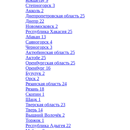
Кокшетау
9
Степногорск
3
Акколь
2
Днепропетровская область
25
Днепр
22
Новомосковск
2
Республика Хакасия
25
Абакан
13
Саяногорск
4
Черногорск
3
Актюбинская область
25
Актобе
25
Оренбургская область
25
Оренбург
16
Бузулук
2
Орск
2
Рязанская область
24
Рязань
18
Скопин
1
Шацк
1
Тверская область
23
Тверь
14
Вышний Волочёк
2
Торжок
1
Республика Адыгея
22