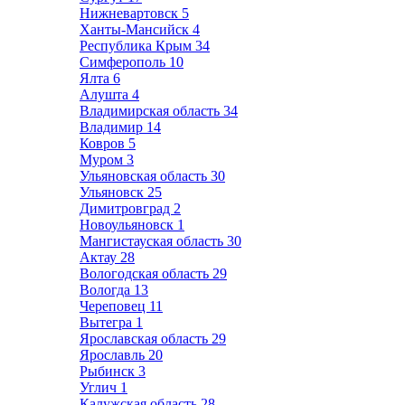
Нижневартовск
5
Ханты-Мансийск
4
Республика Крым
34
Симферополь
10
Ялта
6
Алушта
4
Владимирская область
34
Владимир
14
Ковров
5
Муром
3
Ульяновская область
30
Ульяновск
25
Димитровград
2
Новоульяновск
1
Мангистауская область
30
Актау
28
Вологодская область
29
Вологда
13
Череповец
11
Вытегра
1
Ярославская область
29
Ярославль
20
Рыбинск
3
Углич
1
Калужская область
28