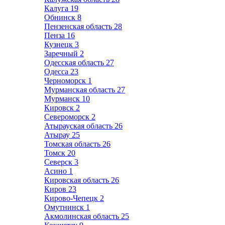
Калуга
19
Обнинск
8
Пензенская область
28
Пенза
16
Кузнецк
3
Заречный
2
Одесская область
27
Одесса
23
Черноморск
1
Мурманская область
27
Мурманск
10
Кировск
2
Североморск
2
Атырауская область
26
Атырау
25
Томская область
26
Томск
20
Северск
3
Асино
1
Кировская область
26
Киров
23
Кирово-Чепецк
2
Омутнинск
1
Акмолинская область
25