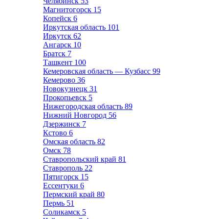
Челябинск
53
Магнитогорск
15
Копейск
6
Иркутская область
101
Иркутск
62
Ангарск
10
Братск
7
Ташкент
100
Кемеровская область — Кузбасс
99
Кемерово
36
Новокузнецк
31
Прокопьевск
5
Нижегородская область
89
Нижний Новгород
56
Дзержинск
7
Кстово
6
Омская область
82
Омск
78
Ставропольский край
81
Ставрополь
22
Пятигорск
15
Ессентуки
6
Пермский край
80
Пермь
51
Соликамск
5