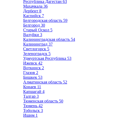
Республика Дагестан
63
Махачкала
36
Дербент
8
Каспийск
7
Белгородская область
59
Белгород
30
Старый Оскол
5
Валуйки
3
Калининградская область
54
Калининград
37
Светлогорск
5
Зеленоградск
5
Удмуртская Республика
53
Ижевск
42
Воткинск
2
Глазов
2
Бишкек
53
Алматинская область
52
Конаев
11
Капшагай
4
Талгар
3
Тюменская область
50
Тюмень
42
Тобольск
3
Ишим
1