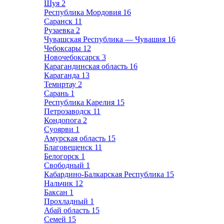
Шуя
2
Республика Мордовия
16
Саранск
11
Рузаевка
2
Чувашская Республика — Чувашия
16
Чебоксары
12
Новочебоксарск
3
Карагандинская область
16
Караганда
13
Темиртау
2
Сарань
1
Республика Карелия
15
Петрозаводск
11
Кондопога
2
Суоярви
1
Амурская область
15
Благовещенск
11
Белогорск
1
Свободный
1
Кабардино-Балкарская Республика
15
Нальчик
12
Баксан
1
Прохладный
1
Абай область
15
Семей
15