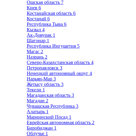
Ошская область
7
Киев
6
Костанайская область
6
Костанай
6
Республика Тыва
6
Кызыл
4
Ак-Довурак
1
Шагонар
1
Республика Ингушетия
5
Магас
2
Назрань
2
Северо-Казахстанская область
4
Петропавловск
3
Ненецкий автономный округ
4
Нарьян-Мар
3
Жетысу область
3
Текели
1
Магаданская область
3
Магадан
2
Чувашская Республика
3
Алатырь
1
Мариинский Посад
1
Еврейская автономная область
2
Биробиджан
1
Облучье
1