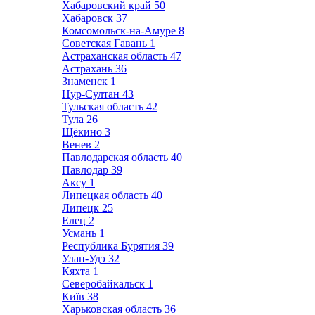
Хабаровский край
50
Хабаровск
37
Комсомольск-на-Амуре
8
Советская Гавань
1
Астраханская область
47
Астрахань
36
Знаменск
1
Нур-Султан
43
Тульская область
42
Тула
26
Щёкино
3
Венев
2
Павлодарская область
40
Павлодар
39
Аксу
1
Липецкая область
40
Липецк
25
Елец
2
Усмань
1
Республика Бурятия
39
Улан-Удэ
32
Кяхта
1
Северобайкальск
1
Київ
38
Харьковская область
36