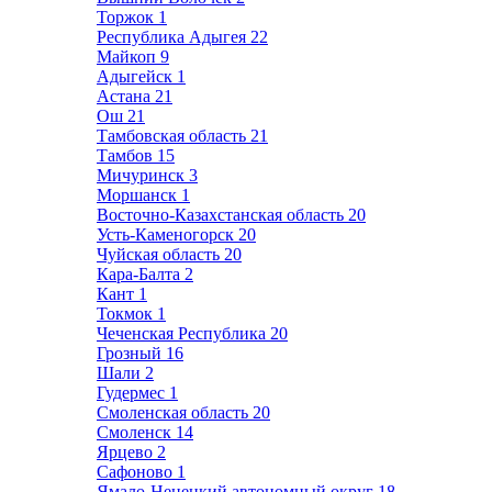
Торжок
1
Республика Адыгея
22
Майкоп
9
Адыгейск
1
Астана
21
Ош
21
Тамбовская область
21
Тамбов
15
Мичуринск
3
Моршанск
1
Восточно-Казахстанская область
20
Усть-Каменогорск
20
Чуйская область
20
Кара-Балта
2
Кант
1
Токмок
1
Чеченская Республика
20
Грозный
16
Шали
2
Гудермес
1
Смоленская область
20
Смоленск
14
Ярцево
2
Сафоново
1
Ямало-Ненецкий автономный округ
18