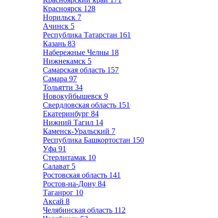
Красноярск
128
Норильск
7
Ачинск
5
Республика Татарстан
161
Казань
83
Набережные Челны
18
Нижнекамск
5
Самарская область
157
Самара
97
Тольятти
34
Новокуйбышевск
9
Свердловская область
151
Екатеринбург
84
Нижний Тагил
14
Каменск-Уральский
7
Республика Башкортостан
150
Уфа
91
Стерлитамак
10
Салават
5
Ростовская область
141
Ростов-на-Дону
84
Таганрог
10
Аксай
8
Челябинская область
112