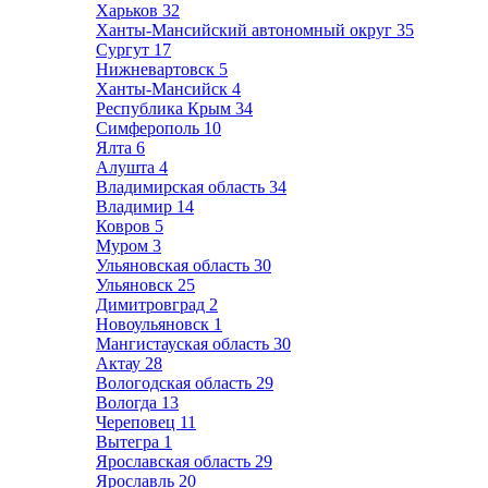
Харьков
32
Ханты-Мансийский автономный округ
35
Сургут
17
Нижневартовск
5
Ханты-Мансийск
4
Республика Крым
34
Симферополь
10
Ялта
6
Алушта
4
Владимирская область
34
Владимир
14
Ковров
5
Муром
3
Ульяновская область
30
Ульяновск
25
Димитровград
2
Новоульяновск
1
Мангистауская область
30
Актау
28
Вологодская область
29
Вологда
13
Череповец
11
Вытегра
1
Ярославская область
29
Ярославль
20