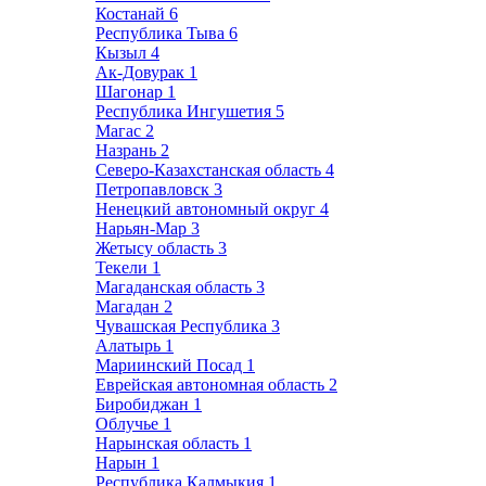
Костанай
6
Республика Тыва
6
Кызыл
4
Ак-Довурак
1
Шагонар
1
Республика Ингушетия
5
Магас
2
Назрань
2
Северо-Казахстанская область
4
Петропавловск
3
Ненецкий автономный округ
4
Нарьян-Мар
3
Жетысу область
3
Текели
1
Магаданская область
3
Магадан
2
Чувашская Республика
3
Алатырь
1
Мариинский Посад
1
Еврейская автономная область
2
Биробиджан
1
Облучье
1
Нарынская область
1
Нарын
1
Республика Калмыкия
1