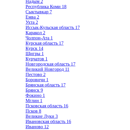
Надым
2
Республика Коми
18
Сыктывкар
7
Емва
2
Ухта
2
Иссык-Кульская область
17
Каракол
2
Чолпон-Ата
1
Курская область
17
Курск
14
Щигры
1
Курчатов
1
Новгородская область
17
Великий Новгород
11
Пестово
2
Боровичи
1
Брянская область
17
Брянск
9
Фокино
1
Мглин
1
Псковская область
16
Псков
8
Великие Луки
3
Ивановская область
16
Иваново
12