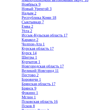
Ноябрьск
9
Новый Уренгой
3
Надым
2
Республика Коми
18
Сыктывкар
7
Емва
2
Ухта
2
Иссык-Кульская область
17
Каракол
2
Чолпон-Ата
1
Курская область
17
Курск
14
Щигры
1
Курчатов
1
Новгородская область
17
Великий Новгород
11
Пестово
2
Боровичи
1
Брянская область
17
Брянск
9
Фокино
1
Мглин
1
Псковская область
16
Псков
8