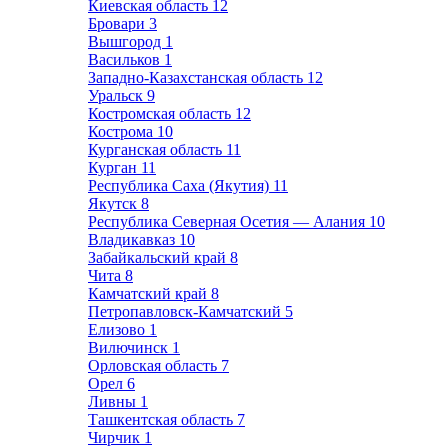
Киевская область
12
Бровари
3
Вышгород
1
Васильков
1
Западно-Казахстанская область
12
Уральск
9
Костромская область
12
Кострома
10
Курганская область
11
Курган
11
Республика Саха (Якутия)
11
Якутск
8
Республика Северная Осетия — Алания
10
Владикавказ
10
Забайкальский край
8
Чита
8
Камчатский край
8
Петропавловск-Камчатский
5
Елизово
1
Вилючинск
1
Орловская область
7
Орел
6
Ливны
1
Ташкентская область
7
Чирчик
1