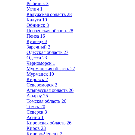
Рыбинск
3
Углич
1
Калужская область
28
Калуга
19
Обнинск
8
Пензенская область
28
Пенза
16
Кузнецк
3
Заречный
2
Одесская область
27
Одесса
23
Черноморск
1
Мурманская область
27
Мурманск
10
Кировск
2
Североморск
2
Атырауская область
26
Атырау
25
Томская область
26
Томск
20
Северск
3
Асино
1
Кировская область
26
Киров
23
Кирово-Чепецк
2