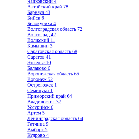
Чайковский
4
Алтайский край
78
Барнаул
43
Бийск
6
Белокуриха
4
Волгоградская область
72
Волгоград
42
Волжский
11
Камышин
3
Саратовская область
68
Саратов
41
Энгельс
10
Балаково
6
Воронежская область
65
Воронеж
52
Острогожск
1
Семилуки
1
Приморский край
64
Владивосток
37
Уссурийск
6
Артем
5
Ленинградская область
64
Гатчина
9
Выборг
5
Кудрово
4