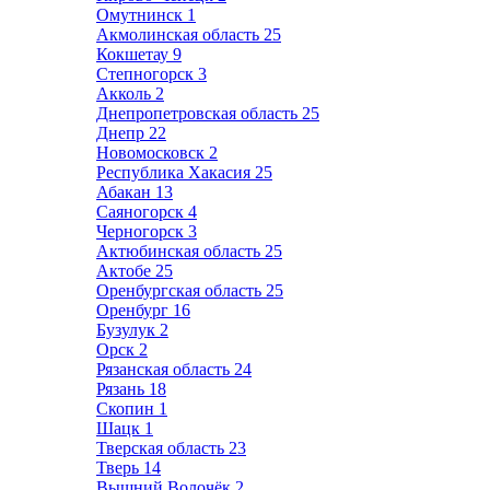
Омутнинск
1
Акмолинская область
25
Кокшетау
9
Степногорск
3
Акколь
2
Днепропетровская область
25
Днепр
22
Новомосковск
2
Республика Хакасия
25
Абакан
13
Саяногорск
4
Черногорск
3
Актюбинская область
25
Актобе
25
Оренбургская область
25
Оренбург
16
Бузулук
2
Орск
2
Рязанская область
24
Рязань
18
Скопин
1
Шацк
1
Тверская область
23
Тверь
14
Вышний Волочёк
2