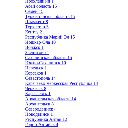
Прохладный
1
Абай область
15
Семей
15
Туркестанская область
15
Шымкент
8
Туркестан
5
Кентау
2
Республика Марий Эл
15
Йошкар-Ола
10
Волжск
1
Звенигово
1
Сахалинская область
15
Южно-Сахалинск
10
Невельск
1
Корсаков
1
Севастополь
14
Карачаево-Черкесская Республика
14
Черкесск
8
Карачаевск
1
Архангельская область
14
Архангельск
8
Северодвинск
4
Новодвинск
1
Республика Алтай
12
Горно-Алтайск
4