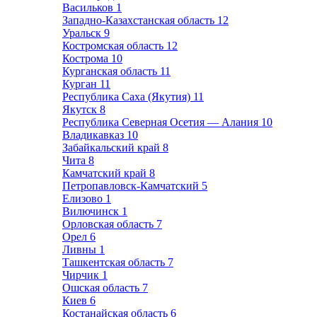
Васильков
1
Западно-Казахстанская область
12
Уральск
9
Костромская область
12
Кострома
10
Курганская область
11
Курган
11
Республика Саха (Якутия)
11
Якутск
8
Республика Северная Осетия — Алания
10
Владикавказ
10
Забайкальский край
8
Чита
8
Камчатский край
8
Петропавловск-Камчатский
5
Елизово
1
Вилючинск
1
Орловская область
7
Орел
6
Ливны
1
Ташкентская область
7
Чирчик
1
Ошская область
7
Киев
6
Костанайская область
6