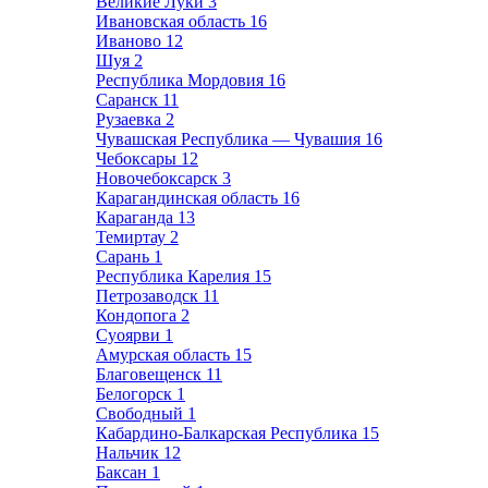
Великие Луки
3
Ивановская область
16
Иваново
12
Шуя
2
Республика Мордовия
16
Саранск
11
Рузаевка
2
Чувашская Республика — Чувашия
16
Чебоксары
12
Новочебоксарск
3
Карагандинская область
16
Караганда
13
Темиртау
2
Сарань
1
Республика Карелия
15
Петрозаводск
11
Кондопога
2
Суоярви
1
Амурская область
15
Благовещенск
11
Белогорск
1
Свободный
1
Кабардино-Балкарская Республика
15
Нальчик
12
Баксан
1