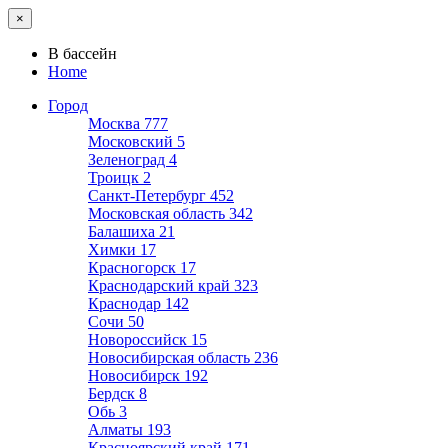
×
В бассейн
Home
Город
Москва
777
Московский
5
Зеленоград
4
Троицк
2
Санкт-Петербург
452
Московская область
342
Балашиха
21
Химки
17
Красногорск
17
Краснодарский край
323
Краснодар
142
Сочи
50
Новороссийск
15
Новосибирская область
236
Новосибирск
192
Бердск
8
Обь
3
Алматы
193
Красноярский край
171