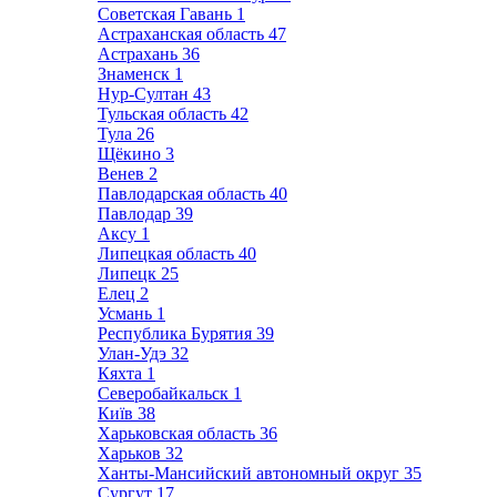
Советская Гавань
1
Астраханская область
47
Астрахань
36
Знаменск
1
Нур-Султан
43
Тульская область
42
Тула
26
Щёкино
3
Венев
2
Павлодарская область
40
Павлодар
39
Аксу
1
Липецкая область
40
Липецк
25
Елец
2
Усмань
1
Республика Бурятия
39
Улан-Удэ
32
Кяхта
1
Северобайкальск
1
Київ
38
Харьковская область
36
Харьков
32
Ханты-Мансийский автономный округ
35
Сургут
17