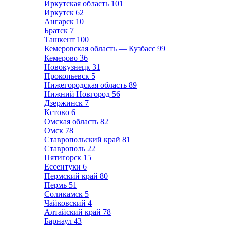
Иркутская область
101
Иркутск
62
Ангарск
10
Братск
7
Ташкент
100
Кемеровская область — Кузбасс
99
Кемерово
36
Новокузнецк
31
Прокопьевск
5
Нижегородская область
89
Нижний Новгород
56
Дзержинск
7
Кстово
6
Омская область
82
Омск
78
Ставропольский край
81
Ставрополь
22
Пятигорск
15
Ессентуки
6
Пермский край
80
Пермь
51
Соликамск
5
Чайковский
4
Алтайский край
78
Барнаул
43