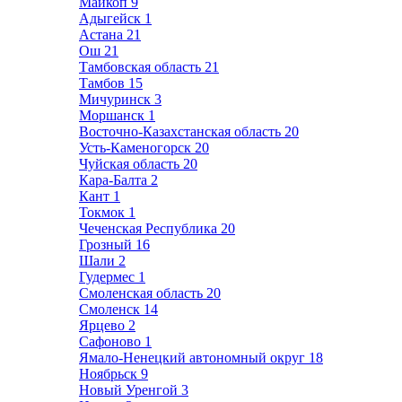
Майкоп
9
Адыгейск
1
Астана
21
Ош
21
Тамбовская область
21
Тамбов
15
Мичуринск
3
Моршанск
1
Восточно-Казахстанская область
20
Усть-Каменогорск
20
Чуйская область
20
Кара-Балта
2
Кант
1
Токмок
1
Чеченская Республика
20
Грозный
16
Шали
2
Гудермес
1
Смоленская область
20
Смоленск
14
Ярцево
2
Сафоново
1
Ямало-Ненецкий автономный округ
18
Ноябрьск
9
Новый Уренгой
3