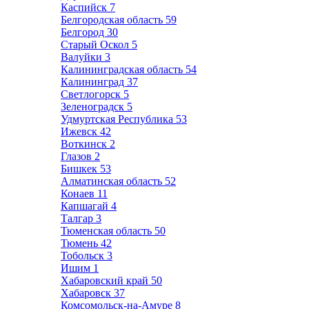
Каспийск
7
Белгородская область
59
Белгород
30
Старый Оскол
5
Валуйки
3
Калининградская область
54
Калининград
37
Светлогорск
5
Зеленоградск
5
Удмуртская Республика
53
Ижевск
42
Воткинск
2
Глазов
2
Бишкек
53
Алматинская область
52
Конаев
11
Капшагай
4
Талгар
3
Тюменская область
50
Тюмень
42
Тобольск
3
Ишим
1
Хабаровский край
50
Хабаровск
37
Комсомольск-на-Амуре
8