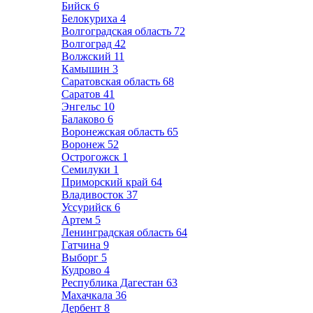
Бийск
6
Белокуриха
4
Волгоградская область
72
Волгоград
42
Волжский
11
Камышин
3
Саратовская область
68
Саратов
41
Энгельс
10
Балаково
6
Воронежская область
65
Воронеж
52
Острогожск
1
Семилуки
1
Приморский край
64
Владивосток
37
Уссурийск
6
Артем
5
Ленинградская область
64
Гатчина
9
Выборг
5
Кудрово
4
Республика Дагестан
63
Махачкала
36
Дербент
8