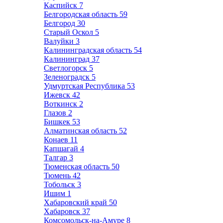
Каспийск
7
Белгородская область
59
Белгород
30
Старый Оскол
5
Валуйки
3
Калининградская область
54
Калининград
37
Светлогорск
5
Зеленоградск
5
Удмуртская Республика
53
Ижевск
42
Воткинск
2
Глазов
2
Бишкек
53
Алматинская область
52
Конаев
11
Капшагай
4
Талгар
3
Тюменская область
50
Тюмень
42
Тобольск
3
Ишим
1
Хабаровский край
50
Хабаровск
37
Комсомольск-на-Амуре
8