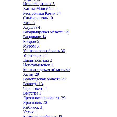
Нижневартовск
5
Ханты-Мансийск
4
Республика Крым
34
Симферополь
10
Ялта
6
Алушта
4
Владимирская область
34
Владимир
14
Ковров
5
Муром
3
Ульяновская область
30
Ульяновск
25
Димитровград
2
Новоульяновск
1
Мангистауская область
30
Актау
28
Вологодская область
29
Вологда
13
Череповец
11
Вытегра
1
Ярославская область
29
Ярославль
20
Рыбинск
3
Углич
1
Калужская область
28