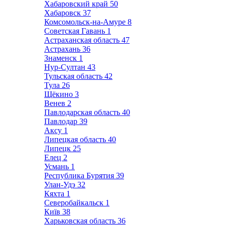
Хабаровский край
50
Хабаровск
37
Комсомольск-на-Амуре
8
Советская Гавань
1
Астраханская область
47
Астрахань
36
Знаменск
1
Нур-Султан
43
Тульская область
42
Тула
26
Щёкино
3
Венев
2
Павлодарская область
40
Павлодар
39
Аксу
1
Липецкая область
40
Липецк
25
Елец
2
Усмань
1
Республика Бурятия
39
Улан-Удэ
32
Кяхта
1
Северобайкальск
1
Київ
38
Харьковская область
36