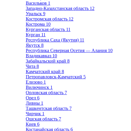
Васильков
1
Западно-Казахстанская область
12
Уральск
9
Костромская область
12
Кострома
10
Курганская область
11
Курган
11
Республика Саха (Якутия)
11
Якутск
8
Республика Северная Осетия — Алания
10
Владикавказ
10
Забайкальский край
8
Чита
8
Камчатский край
8
Петропавловск-Камчатский
5
Елизово
1
Вилючинск
1
Орловская область
7
Орел
6
Ливны
1
Ташкентская область
7
Чирчик
1
Ошская область
7
Киев
6
Костанайская область
6