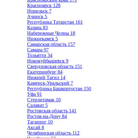
Красноярск
128
Норильск
7
Ачинск
5
Республика Татарстан
161
Казань
83
Набережные Челны
18
Нижнекамск
5
Самарская область
157
Самара
97
Тольятти
34
Новокуйбышевск
9
Свердловская область
151
Екатеринбург
84
Нижний Тагил
14
Каменск-Уральский
7
Республика Башкортостан
150
Уфа
91
Стерлитамак
10
Салават
5
Ростовская область
141
Ростов-на-Дону
84
Таганрог
10
Аксай
8
Челябинская область
112