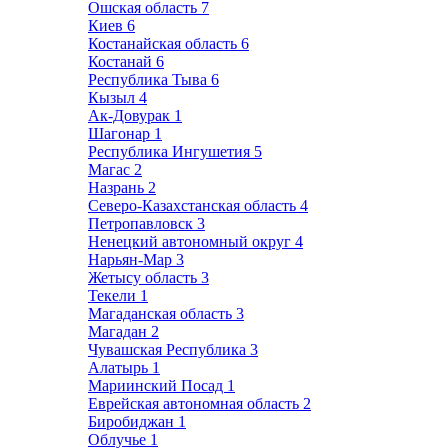
Ошская область
7
Киев
6
Костанайская область
6
Костанай
6
Республика Тыва
6
Кызыл
4
Ак-Довурак
1
Шагонар
1
Республика Ингушетия
5
Магас
2
Назрань
2
Северо-Казахстанская область
4
Петропавловск
3
Ненецкий автономный округ
4
Нарьян-Мар
3
Жетысу область
3
Текели
1
Магаданская область
3
Магадан
2
Чувашская Республика
3
Алатырь
1
Мариинский Посад
1
Еврейская автономная область
2
Биробиджан
1
Облучье
1