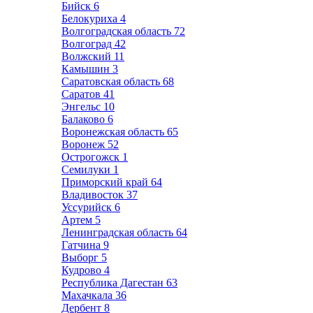
Бийск
6
Белокуриха
4
Волгоградская область
72
Волгоград
42
Волжский
11
Камышин
3
Саратовская область
68
Саратов
41
Энгельс
10
Балаково
6
Воронежская область
65
Воронеж
52
Острогожск
1
Семилуки
1
Приморский край
64
Владивосток
37
Уссурийск
6
Артем
5
Ленинградская область
64
Гатчина
9
Выборг
5
Кудрово
4
Республика Дагестан
63
Махачкала
36
Дербент
8