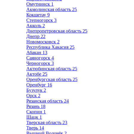
Омутнинск
1
Акмолинская область
25
Кокшетау
9
Степногорск
3
Акколь
2
Днепропетровская область
25
Днепр
22
Новомосковск
2
Республика Хакасия
25
Абакан
13
Саяногорск
4
Черногорск
3
Актюбинская область
25
Актобе
25
Оренбургская область
25
Оренбург
16
Бузулук
2
Орск
2
Рязанская область
24
Рязань
18
Скопин
1
Шацк
1
Тверская область
23
Тверь
14
Вышний Волочёк
2