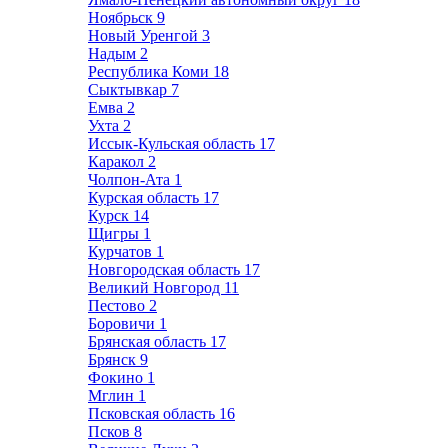
Ноябрьск
9
Новый Уренгой
3
Надым
2
Республика Коми
18
Сыктывкар
7
Емва
2
Ухта
2
Иссык-Кульская область
17
Каракол
2
Чолпон-Ата
1
Курская область
17
Курск
14
Щигры
1
Курчатов
1
Новгородская область
17
Великий Новгород
11
Пестово
2
Боровичи
1
Брянская область
17
Брянск
9
Фокино
1
Мглин
1
Псковская область
16
Псков
8