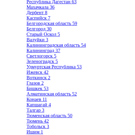
Республика Дагестан
63
Махачкала
36
Дербент
8
Каспийск
7
Белгородская область
59
Белгород
30
Старый Оскол
5
Валуйки
3
Калининградская область
54
Калининград
37
Светлогорск
5
Зеленоградск
5
Удмуртская Республика
53
Ижевск
42
Воткинск
2
Глазов
2
Бишкек
53
Алматинская область
52
Конаев
11
Капшагай
4
Талгар
3
Тюменская область
50
Тюмень
42
Тобольск
3
Ишим
1