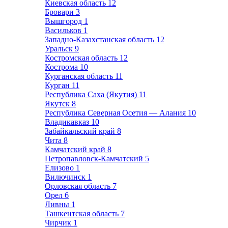
Киевская область
12
Бровари
3
Вышгород
1
Васильков
1
Западно-Казахстанская область
12
Уральск
9
Костромская область
12
Кострома
10
Курганская область
11
Курган
11
Республика Саха (Якутия)
11
Якутск
8
Республика Северная Осетия — Алания
10
Владикавказ
10
Забайкальский край
8
Чита
8
Камчатский край
8
Петропавловск-Камчатский
5
Елизово
1
Вилючинск
1
Орловская область
7
Орел
6
Ливны
1
Ташкентская область
7
Чирчик
1