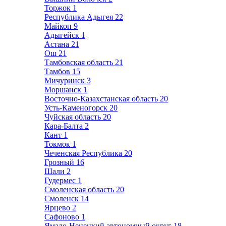
Торжок
1
Республика Адыгея
22
Майкоп
9
Адыгейск
1
Астана
21
Ош
21
Тамбовская область
21
Тамбов
15
Мичуринск
3
Моршанск
1
Восточно-Казахстанская область
20
Усть-Каменогорск
20
Чуйская область
20
Кара-Балта
2
Кант
1
Токмок
1
Чеченская Республика
20
Грозный
16
Шали
2
Гудермес
1
Смоленская область
20
Смоленск
14
Ярцево
2
Сафоново
1
Ямало-Ненецкий автономный округ
18