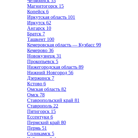
Челябинск
53
Магнитогорск
15
Копейск
6
Иркутская область
101
Иркутск
62
Ангарск
10
Братск
7
Ташкент
100
Кемеровская область — Кузбасс
99
Кемерово
36
Новокузнецк
31
Прокопьевск
5
Нижегородская область
89
Нижний Новгород
56
Дзержинск
7
Кстово
6
Омская область
82
Омск
78
Ставропольский край
81
Ставрополь
22
Пятигорск
15
Ессентуки
6
Пермский край
80
Пермь
51
Соликамск
5