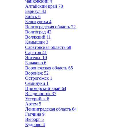
Чайковский
4
Алтайский край
78
Барнаул
43
Бийск
6
Белокуриха
4
Волгоградская область
72
Волгоград
42
Волжский
11
Камышин
3
Саратовская область
68
Саратов
41
Энгельс
10
Балаково
6
Воронежская область
65
Воронеж
52
Острогожск
1
Семилуки
1
Приморский край
64
Владивосток
37
Уссурийск
6
Артем
5
Ленинградская область
64
Гатчина
9
Выборг
5
Кудрово
4