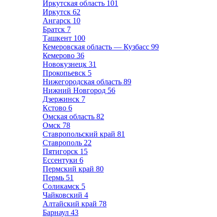
Иркутская область
101
Иркутск
62
Ангарск
10
Братск
7
Ташкент
100
Кемеровская область — Кузбасс
99
Кемерово
36
Новокузнецк
31
Прокопьевск
5
Нижегородская область
89
Нижний Новгород
56
Дзержинск
7
Кстово
6
Омская область
82
Омск
78
Ставропольский край
81
Ставрополь
22
Пятигорск
15
Ессентуки
6
Пермский край
80
Пермь
51
Соликамск
5
Чайковский
4
Алтайский край
78
Барнаул
43