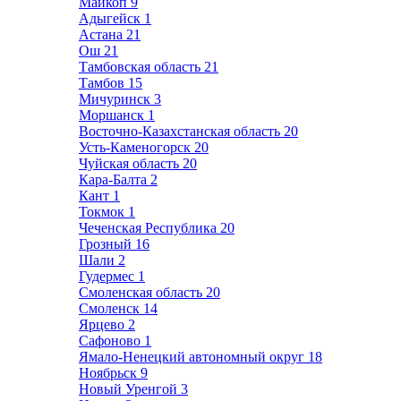
Майкоп
9
Адыгейск
1
Астана
21
Ош
21
Тамбовская область
21
Тамбов
15
Мичуринск
3
Моршанск
1
Восточно-Казахстанская область
20
Усть-Каменогорск
20
Чуйская область
20
Кара-Балта
2
Кант
1
Токмок
1
Чеченская Республика
20
Грозный
16
Шали
2
Гудермес
1
Смоленская область
20
Смоленск
14
Ярцево
2
Сафоново
1
Ямало-Ненецкий автономный округ
18
Ноябрьск
9
Новый Уренгой
3