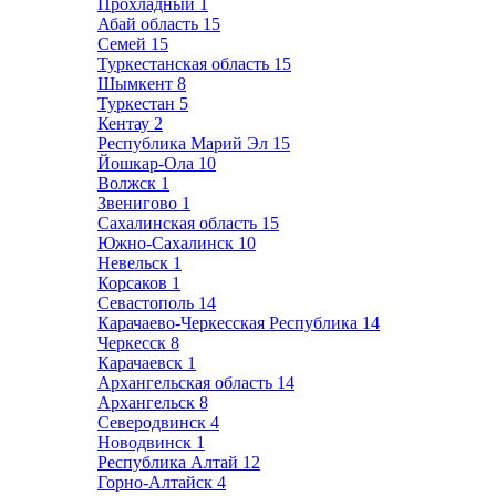
Прохладный
1
Абай область
15
Семей
15
Туркестанская область
15
Шымкент
8
Туркестан
5
Кентау
2
Республика Марий Эл
15
Йошкар-Ола
10
Волжск
1
Звенигово
1
Сахалинская область
15
Южно-Сахалинск
10
Невельск
1
Корсаков
1
Севастополь
14
Карачаево-Черкесская Республика
14
Черкесск
8
Карачаевск
1
Архангельская область
14
Архангельск
8
Северодвинск
4
Новодвинск
1
Республика Алтай
12
Горно-Алтайск
4