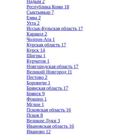
Надым
2
Республика Коми
18
Сыктывкар
7
Емва
2
Ухта
2
Иссык-Кульская область
17
Каракол
2
Чолпон-Ата
1
Курская область
17
Курск
14
Щигры
1
Курчатов
1
Новгородская область
17
Великий Новгород
11
Пестово
2
Боровичи
1
Брянская область
17
Брянск
9
Фокино
1
Мглин
1
Псковская область
16
Псков
8
Великие Луки
3
Ивановская область
16
Иваново
12