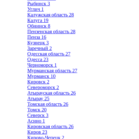
Рыбинск
3
Углич
1
Калужская область
28
Калуга
19
Обнинск
8
Пензенская область
28
Пенза
16
Кузнецк
3
Заречный
2
Одесская область
27
Одесса
23
Черноморск
1
Мурманская область
27
Мурманск
10
Кировск
2
Североморск
2
Атырауская область
26
Атырау
25
Томская область
26
Томск
20
Северск
3
Асино
1
Кировская область
26
Киров
23
Кирово-Чепецк
2