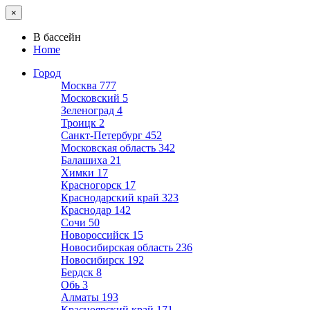
×
В бассейн
Home
Город
Москва
777
Московский
5
Зеленоград
4
Троицк
2
Санкт-Петербург
452
Московская область
342
Балашиха
21
Химки
17
Красногорск
17
Краснодарский край
323
Краснодар
142
Сочи
50
Новороссийск
15
Новосибирская область
236
Новосибирск
192
Бердск
8
Обь
3
Алматы
193
Красноярский край
171