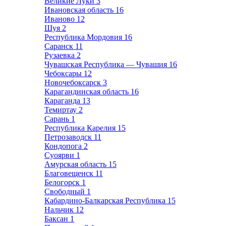
Великие Луки
3
Ивановская область
16
Иваново
12
Шуя
2
Республика Мордовия
16
Саранск
11
Рузаевка
2
Чувашская Республика — Чувашия
16
Чебоксары
12
Новочебоксарск
3
Карагандинская область
16
Караганда
13
Темиртау
2
Сарань
1
Республика Карелия
15
Петрозаводск
11
Кондопога
2
Суоярви
1
Амурская область
15
Благовещенск
11
Белогорск
1
Свободный
1
Кабардино-Балкарская Республика
15
Нальчик
12
Баксан
1