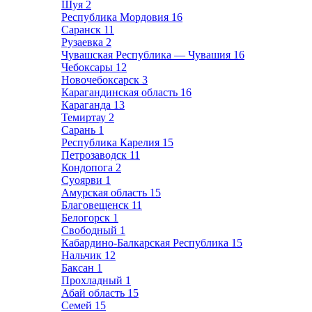
Шуя
2
Республика Мордовия
16
Саранск
11
Рузаевка
2
Чувашская Республика — Чувашия
16
Чебоксары
12
Новочебоксарск
3
Карагандинская область
16
Караганда
13
Темиртау
2
Сарань
1
Республика Карелия
15
Петрозаводск
11
Кондопога
2
Суоярви
1
Амурская область
15
Благовещенск
11
Белогорск
1
Свободный
1
Кабардино-Балкарская Республика
15
Нальчик
12
Баксан
1
Прохладный
1
Абай область
15
Семей
15