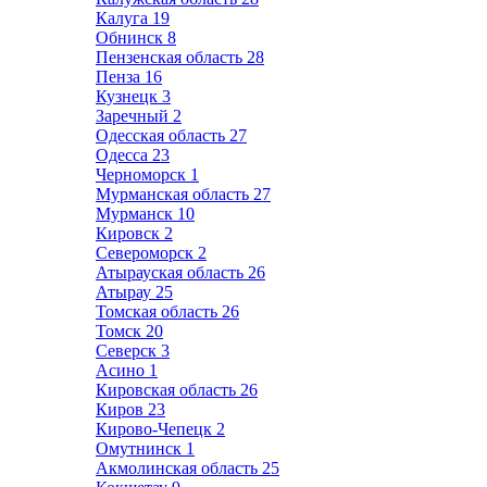
Калуга
19
Обнинск
8
Пензенская область
28
Пенза
16
Кузнецк
3
Заречный
2
Одесская область
27
Одесса
23
Черноморск
1
Мурманская область
27
Мурманск
10
Кировск
2
Североморск
2
Атырауская область
26
Атырау
25
Томская область
26
Томск
20
Северск
3
Асино
1
Кировская область
26
Киров
23
Кирово-Чепецк
2
Омутнинск
1
Акмолинская область
25