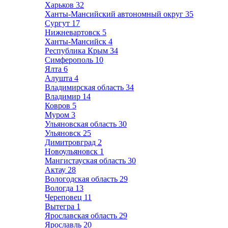
Харьков
32
Ханты-Мансийский автономный округ
35
Сургут
17
Нижневартовск
5
Ханты-Мансийск
4
Республика Крым
34
Симферополь
10
Ялта
6
Алушта
4
Владимирская область
34
Владимир
14
Ковров
5
Муром
3
Ульяновская область
30
Ульяновск
25
Димитровград
2
Новоульяновск
1
Мангистауская область
30
Актау
28
Вологодская область
29
Вологда
13
Череповец
11
Вытегра
1
Ярославская область
29
Ярославль
20