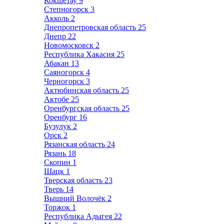
Кокшетау
9
Степногорск
3
Акколь
2
Днепропетровская область
25
Днепр
22
Новомосковск
2
Республика Хакасия
25
Абакан
13
Саяногорск
4
Черногорск
3
Актюбинская область
25
Актобе
25
Оренбургская область
25
Оренбург
16
Бузулук
2
Орск
2
Рязанская область
24
Рязань
18
Скопин
1
Шацк
1
Тверская область
23
Тверь
14
Вышний Волочёк
2
Торжок
1
Республика Адыгея
22