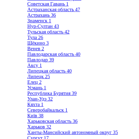
Советская Гавань
1
Астраханская область
47
Астрахань
36
Знаменск
1
Нур-Султан
43
Тульская область
42
Тула
26
Щёкино
3
Венев
2
Павлодарская область
40
Павлодар
39
Аксу
1
Липецкая область
40
Липецк
25
Елец
2
Усмань
1
Республика Бурятия
39
Улан-Удэ
32
Кяхта
1
Северобайкальск
1
Київ
38
Харьковская область
36
Харьков
32
Ханты-Мансийский автономный округ
35
Сургут
17