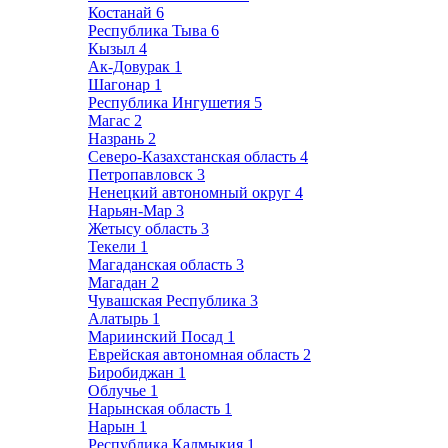
Костанай
6
Республика Тыва
6
Кызыл
4
Ак-Довурак
1
Шагонар
1
Республика Ингушетия
5
Магас
2
Назрань
2
Северо-Казахстанская область
4
Петропавловск
3
Ненецкий автономный округ
4
Нарьян-Мар
3
Жетысу область
3
Текели
1
Магаданская область
3
Магадан
2
Чувашская Республика
3
Алатырь
1
Мариинский Посад
1
Еврейская автономная область
2
Биробиджан
1
Облучье
1
Нарынская область
1
Нарын
1
Республика Калмыкия
1