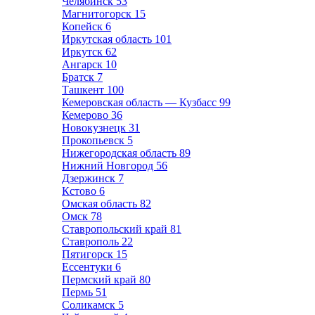
Челябинск
53
Магнитогорск
15
Копейск
6
Иркутская область
101
Иркутск
62
Ангарск
10
Братск
7
Ташкент
100
Кемеровская область — Кузбасс
99
Кемерово
36
Новокузнецк
31
Прокопьевск
5
Нижегородская область
89
Нижний Новгород
56
Дзержинск
7
Кстово
6
Омская область
82
Омск
78
Ставропольский край
81
Ставрополь
22
Пятигорск
15
Ессентуки
6
Пермский край
80
Пермь
51
Соликамск
5