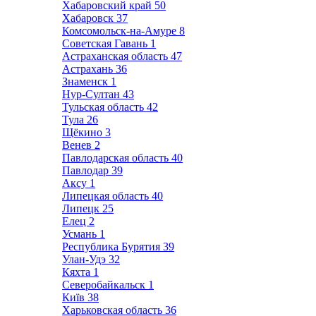
Хабаровский край
50
Хабаровск
37
Комсомольск-на-Амуре
8
Советская Гавань
1
Астраханская область
47
Астрахань
36
Знаменск
1
Нур-Султан
43
Тульская область
42
Тула
26
Щёкино
3
Венев
2
Павлодарская область
40
Павлодар
39
Аксу
1
Липецкая область
40
Липецк
25
Елец
2
Усмань
1
Республика Бурятия
39
Улан-Удэ
32
Кяхта
1
Северобайкальск
1
Київ
38
Харьковская область
36