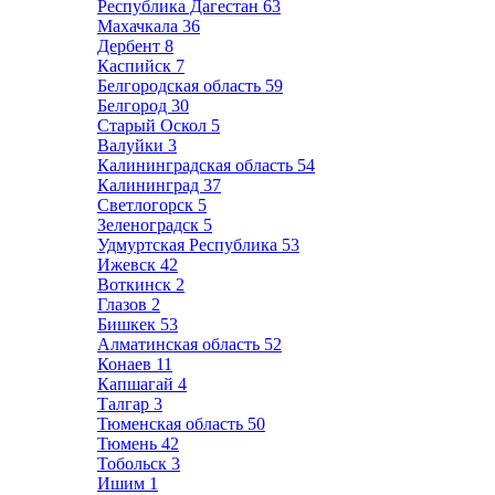
Республика Дагестан
63
Махачкала
36
Дербент
8
Каспийск
7
Белгородская область
59
Белгород
30
Старый Оскол
5
Валуйки
3
Калининградская область
54
Калининград
37
Светлогорск
5
Зеленоградск
5
Удмуртская Республика
53
Ижевск
42
Воткинск
2
Глазов
2
Бишкек
53
Алматинская область
52
Конаев
11
Капшагай
4
Талгар
3
Тюменская область
50
Тюмень
42
Тобольск
3
Ишим
1