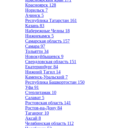
Красноярск
128
Норильск
7
Ачинск
5
Республика Татарстан
161
Казань
83
Набережные Челны
18
Нижнекамск
5
Самарская область
157
Самара
97
Тольятти
34
Новокуйбышевск
9
Свердловская область
151
Екатеринбург
84
Нижний Тагил
14
Каменск-Уральский
7
Республика Башкортостан
150
Уфа
91
Стерлитамак
10
Салават
5
Ростовская область
141
Ростов-на-Дону
84
Таганрог
10
Аксай
8
Челябинская область
112