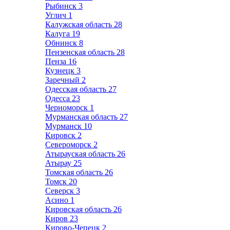
Рыбинск
3
Углич
1
Калужская область
28
Калуга
19
Обнинск
8
Пензенская область
28
Пенза
16
Кузнецк
3
Заречный
2
Одесская область
27
Одесса
23
Черноморск
1
Мурманская область
27
Мурманск
10
Кировск
2
Североморск
2
Атырауская область
26
Атырау
25
Томская область
26
Томск
20
Северск
3
Асино
1
Кировская область
26
Киров
23
Кирово-Чепецк
2