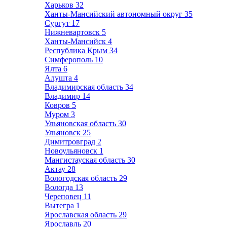
Харьков
32
Ханты-Мансийский автономный округ
35
Сургут
17
Нижневартовск
5
Ханты-Мансийск
4
Республика Крым
34
Симферополь
10
Ялта
6
Алушта
4
Владимирская область
34
Владимир
14
Ковров
5
Муром
3
Ульяновская область
30
Ульяновск
25
Димитровград
2
Новоульяновск
1
Мангистауская область
30
Актау
28
Вологодская область
29
Вологда
13
Череповец
11
Вытегра
1
Ярославская область
29
Ярославль
20