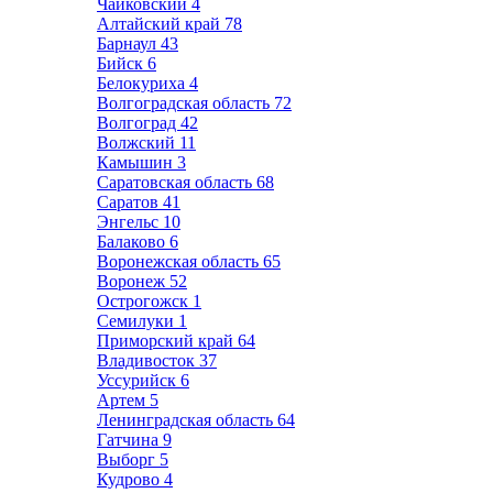
Чайковский
4
Алтайский край
78
Барнаул
43
Бийск
6
Белокуриха
4
Волгоградская область
72
Волгоград
42
Волжский
11
Камышин
3
Саратовская область
68
Саратов
41
Энгельс
10
Балаково
6
Воронежская область
65
Воронеж
52
Острогожск
1
Семилуки
1
Приморский край
64
Владивосток
37
Уссурийск
6
Артем
5
Ленинградская область
64
Гатчина
9
Выборг
5
Кудрово
4