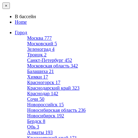
×
В бассейн
Home
Город
Москва
777
Московский
5
Зеленоград
4
Троицк
2
Санкт-Петербург
452
Московская область
342
Балашиха
21
Химки
17
Красногорск
17
Краснодарский край
323
Краснодар
142
Сочи
50
Новороссийск
15
Новосибирская область
236
Новосибирск
192
Бердск
8
Обь
3
Алматы
193
Красноярский край
171