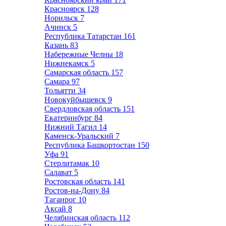
Красноярск
128
Норильск
7
Ачинск
5
Республика Татарстан
161
Казань
83
Набережные Челны
18
Нижнекамск
5
Самарская область
157
Самара
97
Тольятти
34
Новокуйбышевск
9
Свердловская область
151
Екатеринбург
84
Нижний Тагил
14
Каменск-Уральский
7
Республика Башкортостан
150
Уфа
91
Стерлитамак
10
Салават
5
Ростовская область
141
Ростов-на-Дону
84
Таганрог
10
Аксай
8
Челябинская область
112