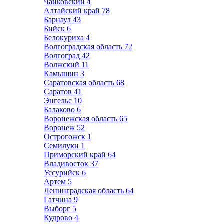
Чайковский
4
Алтайский край
78
Барнаул
43
Бийск
6
Белокуриха
4
Волгоградская область
72
Волгоград
42
Волжский
11
Камышин
3
Саратовская область
68
Саратов
41
Энгельс
10
Балаково
6
Воронежская область
65
Воронеж
52
Острогожск
1
Семилуки
1
Приморский край
64
Владивосток
37
Уссурийск
6
Артем
5
Ленинградская область
64
Гатчина
9
Выборг
5
Кудрово
4