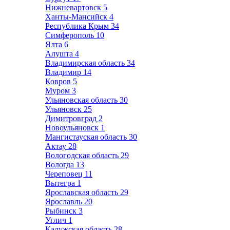
Нижневартовск
5
Ханты-Мансийск
4
Республика Крым
34
Симферополь
10
Ялта
6
Алушта
4
Владимирская область
34
Владимир
14
Ковров
5
Муром
3
Ульяновская область
30
Ульяновск
25
Димитровград
2
Новоульяновск
1
Мангистауская область
30
Актау
28
Вологодская область
29
Вологда
13
Череповец
11
Вытегра
1
Ярославская область
29
Ярославль
20
Рыбинск
3
Углич
1
Калужская область
28