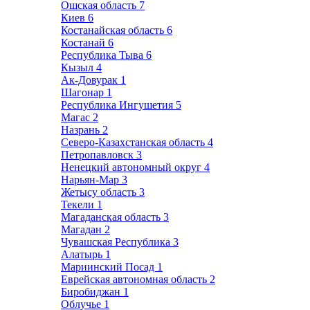
Ошская область
7
Киев
6
Костанайская область
6
Костанай
6
Республика Тыва
6
Кызыл
4
Ак-Довурак
1
Шагонар
1
Республика Ингушетия
5
Магас
2
Назрань
2
Северо-Казахстанская область
4
Петропавловск
3
Ненецкий автономный округ
4
Нарьян-Мар
3
Жетысу область
3
Текели
1
Магаданская область
3
Магадан
2
Чувашская Республика
3
Алатырь
1
Мариинский Посад
1
Еврейская автономная область
2
Биробиджан
1
Облучье
1