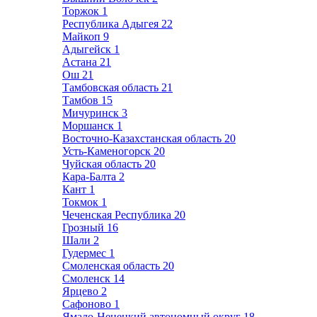
Торжок
1
Республика Адыгея
22
Майкоп
9
Адыгейск
1
Астана
21
Ош
21
Тамбовская область
21
Тамбов
15
Мичуринск
3
Моршанск
1
Восточно-Казахстанская область
20
Усть-Каменогорск
20
Чуйская область
20
Кара-Балта
2
Кант
1
Токмок
1
Чеченская Республика
20
Грозный
16
Шали
2
Гудермес
1
Смоленская область
20
Смоленск
14
Ярцево
2
Сафоново
1
Ямало-Ненецкий автономный округ
18