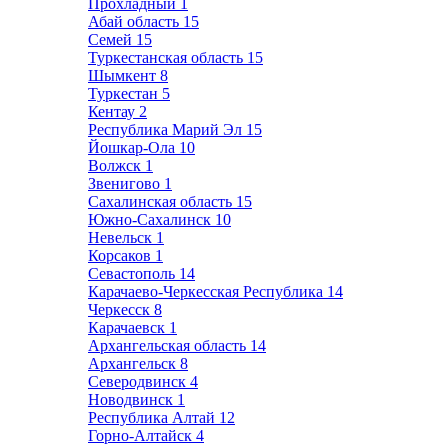
Прохладный
1
Абай область
15
Семей
15
Туркестанская область
15
Шымкент
8
Туркестан
5
Кентау
2
Республика Марий Эл
15
Йошкар-Ола
10
Волжск
1
Звенигово
1
Сахалинская область
15
Южно-Сахалинск
10
Невельск
1
Корсаков
1
Севастополь
14
Карачаево-Черкесская Республика
14
Черкесск
8
Карачаевск
1
Архангельская область
14
Архангельск
8
Северодвинск
4
Новодвинск
1
Республика Алтай
12
Горно-Алтайск
4