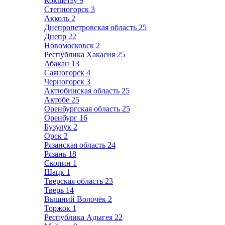
Кокшетау
9
Степногорск
3
Акколь
2
Днепропетровская область
25
Днепр
22
Новомосковск
2
Республика Хакасия
25
Абакан
13
Саяногорск
4
Черногорск
3
Актюбинская область
25
Актобе
25
Оренбургская область
25
Оренбург
16
Бузулук
2
Орск
2
Рязанская область
24
Рязань
18
Скопин
1
Шацк
1
Тверская область
23
Тверь
14
Вышний Волочёк
2
Торжок
1
Республика Адыгея
22