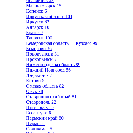
Челябинск
53
Магнитогорск
15
Копейск
6
Иркутская область
101
Иркутск
62
Ангарск
10
Братск
7
Ташкент
100
Кемеровская область — Кузбасс
99
Кемерово
36
Новокузнецк
31
Прокопьевск
5
Нижегородская область
89
Нижний Новгород
56
Дзержинск
7
Кстово
6
Омская область
82
Омск
78
Ставропольский край
81
Ставрополь
22
Пятигорск
15
Ессентуки
6
Пермский край
80
Пермь
51
Соликамск
5