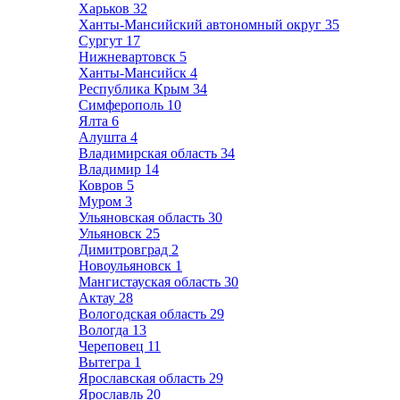
Харьков
32
Ханты-Мансийский автономный округ
35
Сургут
17
Нижневартовск
5
Ханты-Мансийск
4
Республика Крым
34
Симферополь
10
Ялта
6
Алушта
4
Владимирская область
34
Владимир
14
Ковров
5
Муром
3
Ульяновская область
30
Ульяновск
25
Димитровград
2
Новоульяновск
1
Мангистауская область
30
Актау
28
Вологодская область
29
Вологда
13
Череповец
11
Вытегра
1
Ярославская область
29
Ярославль
20