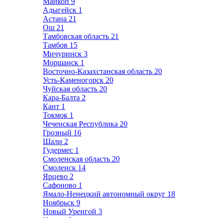
Майкоп
9
Адыгейск
1
Астана
21
Ош
21
Тамбовская область
21
Тамбов
15
Мичуринск
3
Моршанск
1
Восточно-Казахстанская область
20
Усть-Каменогорск
20
Чуйская область
20
Кара-Балта
2
Кант
1
Токмок
1
Чеченская Республика
20
Грозный
16
Шали
2
Гудермес
1
Смоленская область
20
Смоленск
14
Ярцево
2
Сафоново
1
Ямало-Ненецкий автономный округ
18
Ноябрьск
9
Новый Уренгой
3