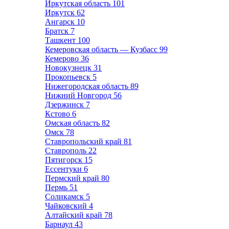
Иркутская область
101
Иркутск
62
Ангарск
10
Братск
7
Ташкент
100
Кемеровская область — Кузбасс
99
Кемерово
36
Новокузнецк
31
Прокопьевск
5
Нижегородская область
89
Нижний Новгород
56
Дзержинск
7
Кстово
6
Омская область
82
Омск
78
Ставропольский край
81
Ставрополь
22
Пятигорск
15
Ессентуки
6
Пермский край
80
Пермь
51
Соликамск
5
Чайковский
4
Алтайский край
78
Барнаул
43