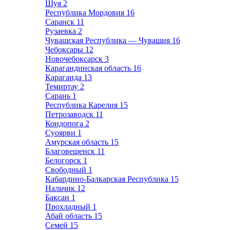
Шуя
2
Республика Мордовия
16
Саранск
11
Рузаевка
2
Чувашская Республика — Чувашия
16
Чебоксары
12
Новочебоксарск
3
Карагандинская область
16
Караганда
13
Темиртау
2
Сарань
1
Республика Карелия
15
Петрозаводск
11
Кондопога
2
Суоярви
1
Амурская область
15
Благовещенск
11
Белогорск
1
Свободный
1
Кабардино-Балкарская Республика
15
Нальчик
12
Баксан
1
Прохладный
1
Абай область
15
Семей
15