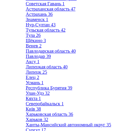
Советская Гавань
1
Астраханская область
47
Астрахань
36
Знаменск
1
Нур-Султан
43
Тульская область
42
Тула
26
Щёкино
3
Венев
2
Павлодарская область
40
Павлодар
39
Аксу
1
Липецкая область
40
Липецк
25
Елец
2
Усмань
1
Республика Бурятия
39
Улан-Удэ
32
Кяхта
1
Северобайкальск
1
Київ
38
Харьковская область
36
Харьков
32
Ханты-Мансийский автономный округ
35
Сургут
17