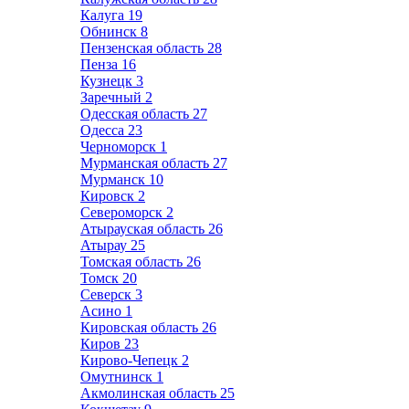
Калуга
19
Обнинск
8
Пензенская область
28
Пенза
16
Кузнецк
3
Заречный
2
Одесская область
27
Одесса
23
Черноморск
1
Мурманская область
27
Мурманск
10
Кировск
2
Североморск
2
Атырауская область
26
Атырау
25
Томская область
26
Томск
20
Северск
3
Асино
1
Кировская область
26
Киров
23
Кирово-Чепецк
2
Омутнинск
1
Акмолинская область
25