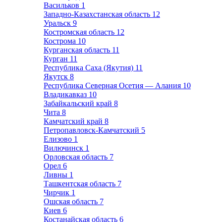
Васильков
1
Западно-Казахстанская область
12
Уральск
9
Костромская область
12
Кострома
10
Курганская область
11
Курган
11
Республика Саха (Якутия)
11
Якутск
8
Республика Северная Осетия — Алания
10
Владикавказ
10
Забайкальский край
8
Чита
8
Камчатский край
8
Петропавловск-Камчатский
5
Елизово
1
Вилючинск
1
Орловская область
7
Орел
6
Ливны
1
Ташкентская область
7
Чирчик
1
Ошская область
7
Киев
6
Костанайская область
6