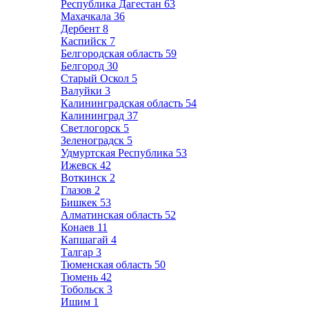
Республика Дагестан
63
Махачкала
36
Дербент
8
Каспийск
7
Белгородская область
59
Белгород
30
Старый Оскол
5
Валуйки
3
Калининградская область
54
Калининград
37
Светлогорск
5
Зеленоградск
5
Удмуртская Республика
53
Ижевск
42
Воткинск
2
Глазов
2
Бишкек
53
Алматинская область
52
Конаев
11
Капшагай
4
Талгар
3
Тюменская область
50
Тюмень
42
Тобольск
3
Ишим
1