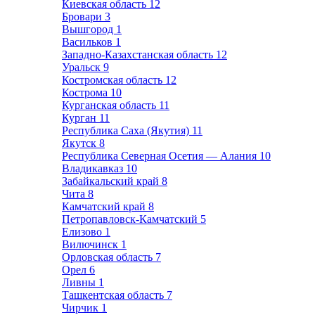
Киевская область
12
Бровари
3
Вышгород
1
Васильков
1
Западно-Казахстанская область
12
Уральск
9
Костромская область
12
Кострома
10
Курганская область
11
Курган
11
Республика Саха (Якутия)
11
Якутск
8
Республика Северная Осетия — Алания
10
Владикавказ
10
Забайкальский край
8
Чита
8
Камчатский край
8
Петропавловск-Камчатский
5
Елизово
1
Вилючинск
1
Орловская область
7
Орел
6
Ливны
1
Ташкентская область
7
Чирчик
1