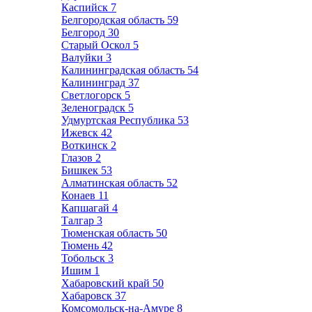
Каспийск
7
Белгородская область
59
Белгород
30
Старый Оскол
5
Валуйки
3
Калининградская область
54
Калининград
37
Светлогорск
5
Зеленоградск
5
Удмуртская Республика
53
Ижевск
42
Воткинск
2
Глазов
2
Бишкек
53
Алматинская область
52
Конаев
11
Капшагай
4
Талгар
3
Тюменская область
50
Тюмень
42
Тобольск
3
Ишим
1
Хабаровский край
50
Хабаровск
37
Комсомольск-на-Амуре
8