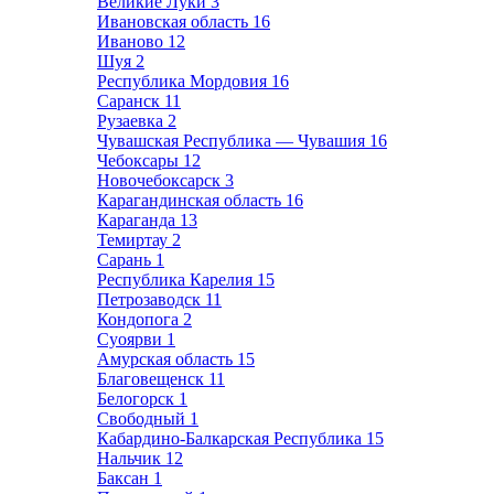
Великие Луки
3
Ивановская область
16
Иваново
12
Шуя
2
Республика Мордовия
16
Саранск
11
Рузаевка
2
Чувашская Республика — Чувашия
16
Чебоксары
12
Новочебоксарск
3
Карагандинская область
16
Караганда
13
Темиртау
2
Сарань
1
Республика Карелия
15
Петрозаводск
11
Кондопога
2
Суоярви
1
Амурская область
15
Благовещенск
11
Белогорск
1
Свободный
1
Кабардино-Балкарская Республика
15
Нальчик
12
Баксан
1