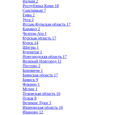
Надым
2
Республика Коми
18
Сыктывкар
7
Емва
2
Ухта
2
Иссык-Кульская область
17
Каракол
2
Чолпон-Ата
1
Курская область
17
Курск
14
Щигры
1
Курчатов
1
Новгородская область
17
Великий Новгород
11
Пестово
2
Боровичи
1
Брянская область
17
Брянск
9
Фокино
1
Мглин
1
Псковская область
16
Псков
8
Великие Луки
3
Ивановская область
16
Иваново
12