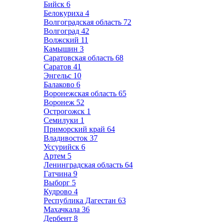
Бийск
6
Белокуриха
4
Волгоградская область
72
Волгоград
42
Волжский
11
Камышин
3
Саратовская область
68
Саратов
41
Энгельс
10
Балаково
6
Воронежская область
65
Воронеж
52
Острогожск
1
Семилуки
1
Приморский край
64
Владивосток
37
Уссурийск
6
Артем
5
Ленинградская область
64
Гатчина
9
Выборг
5
Кудрово
4
Республика Дагестан
63
Махачкала
36
Дербент
8