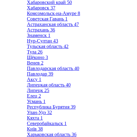
Хабаровский край
50
Хабаровск
37
Комсомольск-на-Амуре
8
Советская Гавань
1
Астраханская область
47
Астрахань
36
Знаменск
1
Нур-Султан
43
Тульская область
42
Тула
26
Щёкино
3
Венев
2
Павлодарская область
40
Павлодар
39
Аксу
1
Липецкая область
40
Липецк
25
Елец
2
Усмань
1
Республика Бурятия
39
Улан-Удэ
32
Кяхта
1
Северобайкальск
1
Київ
38
Харьковская область
36