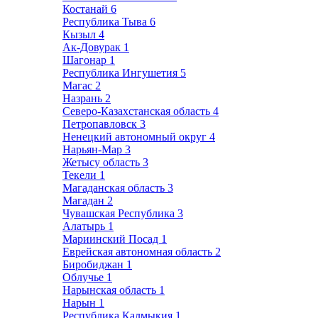
Костанай
6
Республика Тыва
6
Кызыл
4
Ак-Довурак
1
Шагонар
1
Республика Ингушетия
5
Магас
2
Назрань
2
Северо-Казахстанская область
4
Петропавловск
3
Ненецкий автономный округ
4
Нарьян-Мар
3
Жетысу область
3
Текели
1
Магаданская область
3
Магадан
2
Чувашская Республика
3
Алатырь
1
Мариинский Посад
1
Еврейская автономная область
2
Биробиджан
1
Облучье
1
Нарынская область
1
Нарын
1
Республика Калмыкия
1