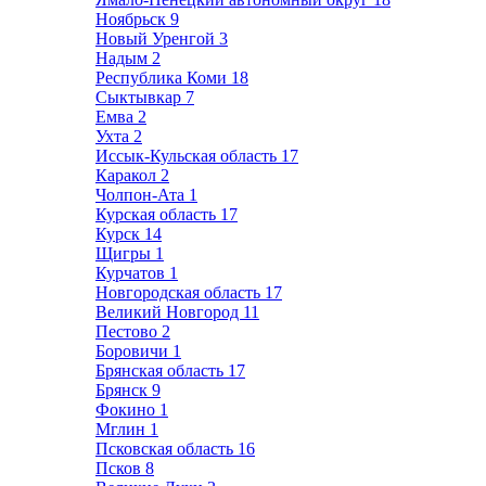
Ноябрьск
9
Новый Уренгой
3
Надым
2
Республика Коми
18
Сыктывкар
7
Емва
2
Ухта
2
Иссык-Кульская область
17
Каракол
2
Чолпон-Ата
1
Курская область
17
Курск
14
Щигры
1
Курчатов
1
Новгородская область
17
Великий Новгород
11
Пестово
2
Боровичи
1
Брянская область
17
Брянск
9
Фокино
1
Мглин
1
Псковская область
16
Псков
8