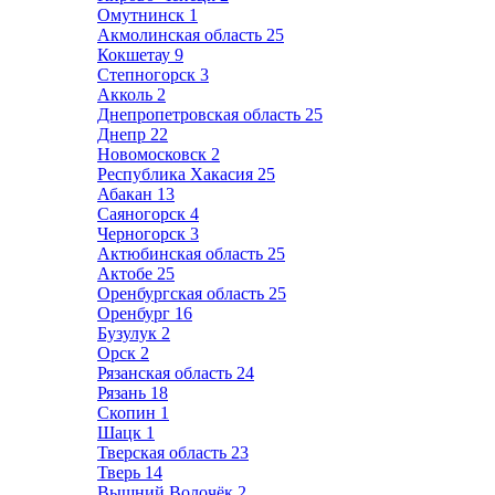
Омутнинск
1
Акмолинская область
25
Кокшетау
9
Степногорск
3
Акколь
2
Днепропетровская область
25
Днепр
22
Новомосковск
2
Республика Хакасия
25
Абакан
13
Саяногорск
4
Черногорск
3
Актюбинская область
25
Актобе
25
Оренбургская область
25
Оренбург
16
Бузулук
2
Орск
2
Рязанская область
24
Рязань
18
Скопин
1
Шацк
1
Тверская область
23
Тверь
14
Вышний Волочёк
2