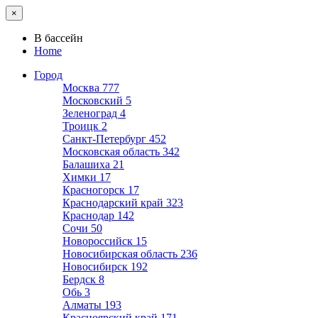
×
В бассейн
Home
Город
Москва
777
Московский
5
Зеленоград
4
Троицк
2
Санкт-Петербург
452
Московская область
342
Балашиха
21
Химки
17
Красногорск
17
Краснодарский край
323
Краснодар
142
Сочи
50
Новороссийск
15
Новосибирская область
236
Новосибирск
192
Бердск
8
Обь
3
Алматы
193
Красноярский край
171