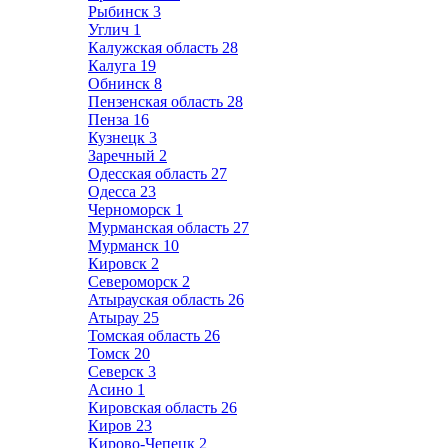
Рыбинск
3
Углич
1
Калужская область
28
Калуга
19
Обнинск
8
Пензенская область
28
Пенза
16
Кузнецк
3
Заречный
2
Одесская область
27
Одесса
23
Черноморск
1
Мурманская область
27
Мурманск
10
Кировск
2
Североморск
2
Атырауская область
26
Атырау
25
Томская область
26
Томск
20
Северск
3
Асино
1
Кировская область
26
Киров
23
Кирово-Чепецк
2