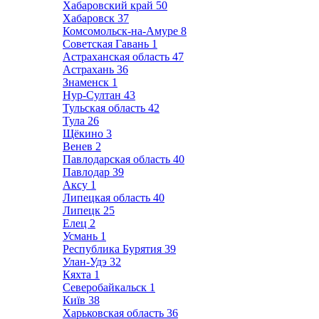
Хабаровский край
50
Хабаровск
37
Комсомольск-на-Амуре
8
Советская Гавань
1
Астраханская область
47
Астрахань
36
Знаменск
1
Нур-Султан
43
Тульская область
42
Тула
26
Щёкино
3
Венев
2
Павлодарская область
40
Павлодар
39
Аксу
1
Липецкая область
40
Липецк
25
Елец
2
Усмань
1
Республика Бурятия
39
Улан-Удэ
32
Кяхта
1
Северобайкальск
1
Київ
38
Харьковская область
36