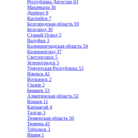
Республика Дагестан
63
Махачкала
36
Дербент
8
Каспийск
7
Белгородская область
59
Белгород
30
Старый Оскол
5
Валуйки
3
Калининградская область
54
Калининград
37
Светлогорск
5
Зеленоградск
5
Удмуртская Республика
53
Ижевск
42
Воткинск
2
Глазов
2
Бишкек
53
Алматинская область
52
Конаев
11
Капшагай
4
Талгар
3
Тюменская область
50
Тюмень
42
Тобольск
3
Ишим
1