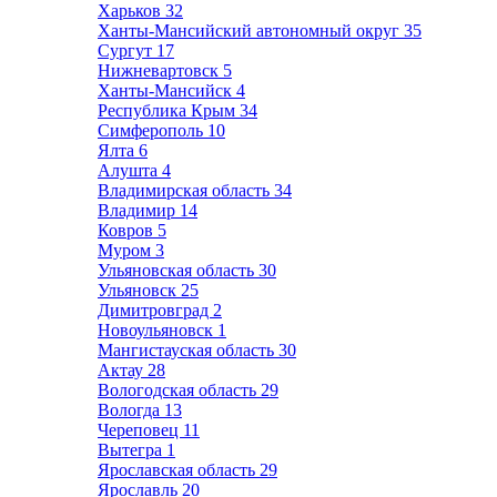
Харьков
32
Ханты-Мансийский автономный округ
35
Сургут
17
Нижневартовск
5
Ханты-Мансийск
4
Республика Крым
34
Симферополь
10
Ялта
6
Алушта
4
Владимирская область
34
Владимир
14
Ковров
5
Муром
3
Ульяновская область
30
Ульяновск
25
Димитровград
2
Новоульяновск
1
Мангистауская область
30
Актау
28
Вологодская область
29
Вологда
13
Череповец
11
Вытегра
1
Ярославская область
29
Ярославль
20