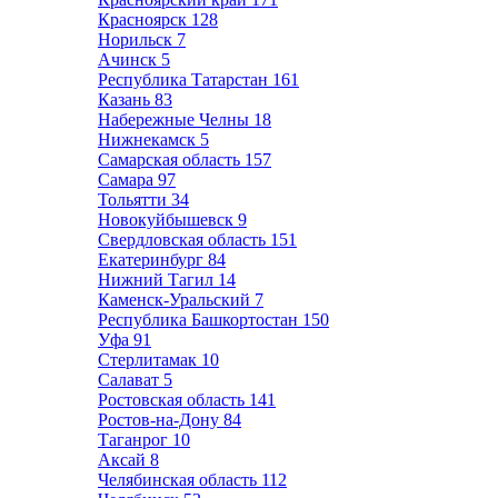
Красноярск
128
Норильск
7
Ачинск
5
Республика Татарстан
161
Казань
83
Набережные Челны
18
Нижнекамск
5
Самарская область
157
Самара
97
Тольятти
34
Новокуйбышевск
9
Свердловская область
151
Екатеринбург
84
Нижний Тагил
14
Каменск-Уральский
7
Республика Башкортостан
150
Уфа
91
Стерлитамак
10
Салават
5
Ростовская область
141
Ростов-на-Дону
84
Таганрог
10
Аксай
8
Челябинская область
112