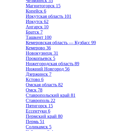
Челябинск
53
Магнитогорск
15
Копейск
6
Иркутская область
101
Иркутск
62
Ангарск
10
Братск
7
Ташкент
100
Кемеровская область — Кузбасс
99
Кемерово
36
Новокузнецк
31
Прокопьевск
5
Нижегородская область
89
Нижний Новгород
56
Дзержинск
7
Кстово
6
Омская область
82
Омск
78
Ставропольский край
81
Ставрополь
22
Пятигорск
15
Ессентуки
6
Пермский край
80
Пермь
51
Соликамск
5