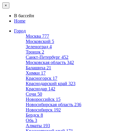
×
В бассейн
Home
Город
Москва
777
Московский
5
Зеленоград
4
Троицк
2
Санкт-Петербург
452
Московская область
342
Балашиха
21
Химки
17
Красногорск
17
Краснодарский край
323
Краснодар
142
Сочи
50
Новороссийск
15
Новосибирская область
236
Новосибирск
192
Бердск
8
Обь
3
Алматы
193
Красноярский край
171