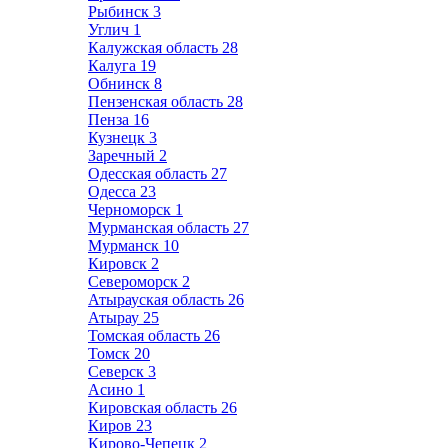
Рыбинск
3
Углич
1
Калужская область
28
Калуга
19
Обнинск
8
Пензенская область
28
Пенза
16
Кузнецк
3
Заречный
2
Одесская область
27
Одесса
23
Черноморск
1
Мурманская область
27
Мурманск
10
Кировск
2
Североморск
2
Атырауская область
26
Атырау
25
Томская область
26
Томск
20
Северск
3
Асино
1
Кировская область
26
Киров
23
Кирово-Чепецк
2