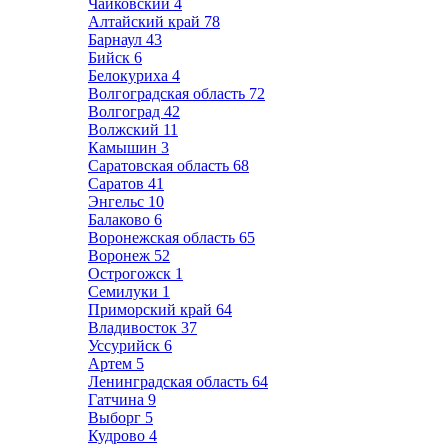
Чайковский
4
Алтайский край
78
Барнаул
43
Бийск
6
Белокуриха
4
Волгоградская область
72
Волгоград
42
Волжский
11
Камышин
3
Саратовская область
68
Саратов
41
Энгельс
10
Балаково
6
Воронежская область
65
Воронеж
52
Острогожск
1
Семилуки
1
Приморский край
64
Владивосток
37
Уссурийск
6
Артем
5
Ленинградская область
64
Гатчина
9
Выборг
5
Кудрово
4