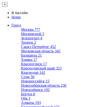
×
В бассейн
Home
Город
Москва
777
Московский
5
Зеленоград
4
Троицк
2
Санкт-Петербург
452
Московская область
342
Балашиха
21
Химки
17
Красногорск
17
Краснодарский край
323
Краснодар
142
Сочи
50
Новороссийск
15
Новосибирская область
236
Новосибирск
192
Бердск
8
Обь
3
Алматы
193
Красноярский край
171