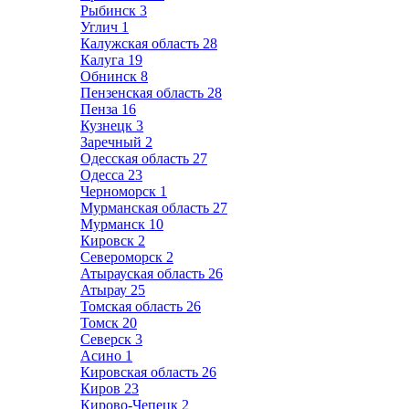
Рыбинск
3
Углич
1
Калужская область
28
Калуга
19
Обнинск
8
Пензенская область
28
Пенза
16
Кузнецк
3
Заречный
2
Одесская область
27
Одесса
23
Черноморск
1
Мурманская область
27
Мурманск
10
Кировск
2
Североморск
2
Атырауская область
26
Атырау
25
Томская область
26
Томск
20
Северск
3
Асино
1
Кировская область
26
Киров
23
Кирово-Чепецк
2