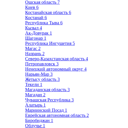
Ошская область
7
Киев
6
Костанайская область
6
Костанай
6
Республика Тыва
6
Кызыл
4
Ак-Довурак
1
Шагонар
1
Республика Ингушетия
5
Магас
2
Назрань
2
Северо-Казахстанская область
4
Петропавловск
3
Ненецкий автономный округ
4
Нарьян-Мар
3
Жетысу область
3
Текели
1
Магаданская область
3
Магадан
2
Чувашская Республика
3
Алатырь
1
Мариинский Посад
1
Еврейская автономная область
2
Биробиджан
1
Облучье
1