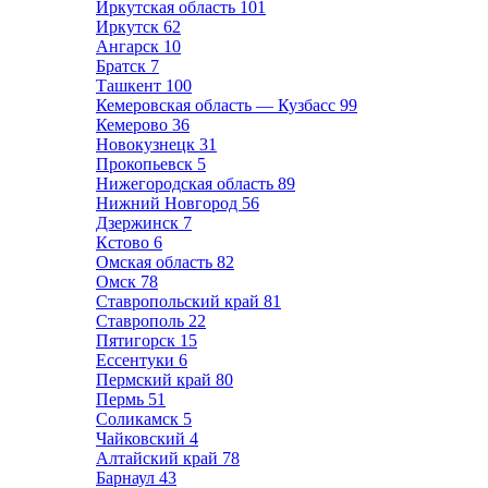
Иркутская область
101
Иркутск
62
Ангарск
10
Братск
7
Ташкент
100
Кемеровская область — Кузбасс
99
Кемерово
36
Новокузнецк
31
Прокопьевск
5
Нижегородская область
89
Нижний Новгород
56
Дзержинск
7
Кстово
6
Омская область
82
Омск
78
Ставропольский край
81
Ставрополь
22
Пятигорск
15
Ессентуки
6
Пермский край
80
Пермь
51
Соликамск
5
Чайковский
4
Алтайский край
78
Барнаул
43