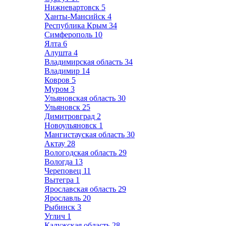
Нижневартовск
5
Ханты-Мансийск
4
Республика Крым
34
Симферополь
10
Ялта
6
Алушта
4
Владимирская область
34
Владимир
14
Ковров
5
Муром
3
Ульяновская область
30
Ульяновск
25
Димитровград
2
Новоульяновск
1
Мангистауская область
30
Актау
28
Вологодская область
29
Вологда
13
Череповец
11
Вытегра
1
Ярославская область
29
Ярославль
20
Рыбинск
3
Углич
1
Калужская область
28