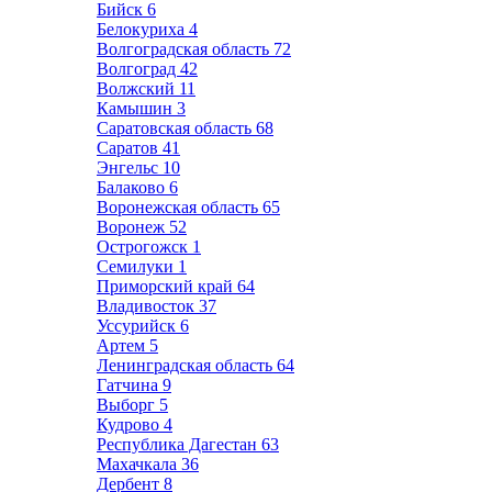
Бийск
6
Белокуриха
4
Волгоградская область
72
Волгоград
42
Волжский
11
Камышин
3
Саратовская область
68
Саратов
41
Энгельс
10
Балаково
6
Воронежская область
65
Воронеж
52
Острогожск
1
Семилуки
1
Приморский край
64
Владивосток
37
Уссурийск
6
Артем
5
Ленинградская область
64
Гатчина
9
Выборг
5
Кудрово
4
Республика Дагестан
63
Махачкала
36
Дербент
8