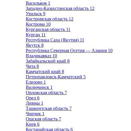
Васильков
1
Западно-Казахстанская область
12
Уральск
9
Костромская область
12
Кострома
10
Курганская область
11
Курган
11
Республика Саха (Якутия)
11
Якутск
8
Республика Северная Осетия — Алания
10
Владикавказ
10
Забайкальский край
8
Чита
8
Камчатский край
8
Петропавловск-Камчатский
5
Елизово
1
Вилючинск
1
Орловская область
7
Орел
6
Ливны
1
Ташкентская область
7
Чирчик
1
Ошская область
7
Киев
6
Костанайская область
6