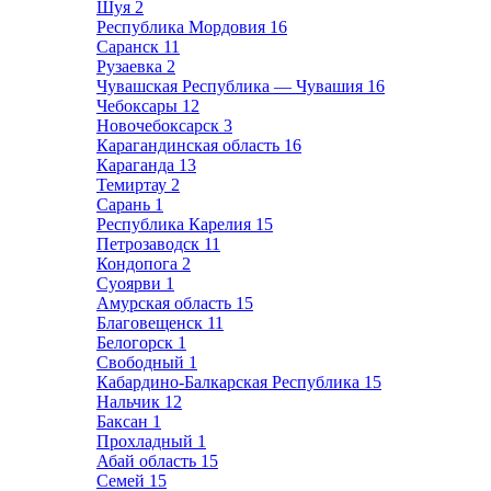
Шуя
2
Республика Мордовия
16
Саранск
11
Рузаевка
2
Чувашская Республика — Чувашия
16
Чебоксары
12
Новочебоксарск
3
Карагандинская область
16
Караганда
13
Темиртау
2
Сарань
1
Республика Карелия
15
Петрозаводск
11
Кондопога
2
Суоярви
1
Амурская область
15
Благовещенск
11
Белогорск
1
Свободный
1
Кабардино-Балкарская Республика
15
Нальчик
12
Баксан
1
Прохладный
1
Абай область
15
Семей
15