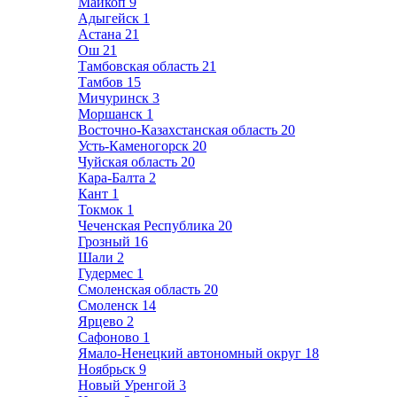
Майкоп
9
Адыгейск
1
Астана
21
Ош
21
Тамбовская область
21
Тамбов
15
Мичуринск
3
Моршанск
1
Восточно-Казахстанская область
20
Усть-Каменогорск
20
Чуйская область
20
Кара-Балта
2
Кант
1
Токмок
1
Чеченская Республика
20
Грозный
16
Шали
2
Гудермес
1
Смоленская область
20
Смоленск
14
Ярцево
2
Сафоново
1
Ямало-Ненецкий автономный округ
18
Ноябрьск
9
Новый Уренгой
3