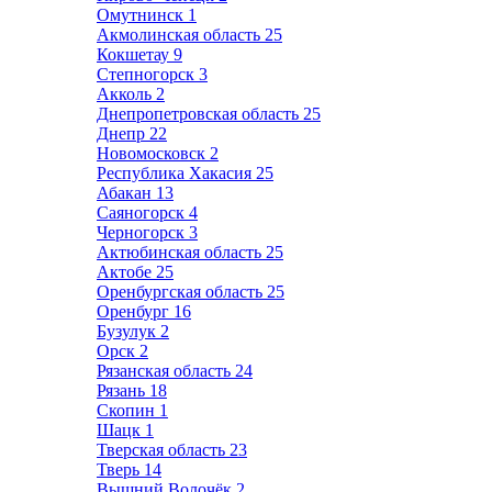
Омутнинск
1
Акмолинская область
25
Кокшетау
9
Степногорск
3
Акколь
2
Днепропетровская область
25
Днепр
22
Новомосковск
2
Республика Хакасия
25
Абакан
13
Саяногорск
4
Черногорск
3
Актюбинская область
25
Актобе
25
Оренбургская область
25
Оренбург
16
Бузулук
2
Орск
2
Рязанская область
24
Рязань
18
Скопин
1
Шацк
1
Тверская область
23
Тверь
14
Вышний Волочёк
2