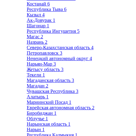
Костанай
6
Республика Тыва
6
Кызыл
4
Ак-Довурак
1
Шагонар
1
Республика Ингушетия
5
Магас
2
Назрань
2
Северо-Казахстанская область
4
Петропавловск
3
Ненецкий автономный округ
4
Нарьян-Мар
3
Жетысу область
3
Текели
1
Магаданская область
3
Магадан
2
Чувашская Республика
3
Алатырь
1
Мариинский Посад
1
Еврейская автономная область
2
Биробиджан
1
Облучье
1
Нарынская область
1
Нарын
1
Республика Калмыкия
1