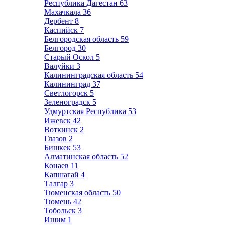
Республика Дагестан
63
Махачкала
36
Дербент
8
Каспийск
7
Белгородская область
59
Белгород
30
Старый Оскол
5
Валуйки
3
Калининградская область
54
Калининград
37
Светлогорск
5
Зеленоградск
5
Удмуртская Республика
53
Ижевск
42
Воткинск
2
Глазов
2
Бишкек
53
Алматинская область
52
Конаев
11
Капшагай
4
Талгар
3
Тюменская область
50
Тюмень
42
Тобольск
3
Ишим
1