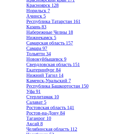
Красноярск
128
Норильск
7
Ачинск
5
Республика Татарстан
161
Казань
83
Набережные Челны
18
Нижнекамск
5
Самарская область
157
Самара
97
Тольятти
34
Новокуйбышевск
9
Свердловская область
151
Екатеринбург
84
Нижний Тагил
14
Каменск-Уральский
7
Республика Башкортостан
150
Уфа
91
Стерлитамак
10
Салават
5
Ростовская область
141
Ростов-на-Дону
84
Таганрог
10
Аксай
8
Челябинская область
112