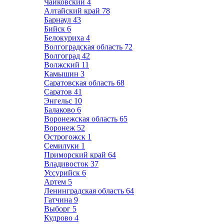
Чайковский
4
Алтайский край
78
Барнаул
43
Бийск
6
Белокуриха
4
Волгоградская область
72
Волгоград
42
Волжский
11
Камышин
3
Саратовская область
68
Саратов
41
Энгельс
10
Балаково
6
Воронежская область
65
Воронеж
52
Острогожск
1
Семилуки
1
Приморский край
64
Владивосток
37
Уссурийск
6
Артем
5
Ленинградская область
64
Гатчина
9
Выборг
5
Кудрово
4