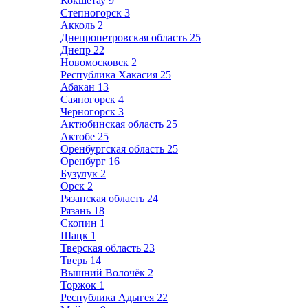
Кокшетау
9
Степногорск
3
Акколь
2
Днепропетровская область
25
Днепр
22
Новомосковск
2
Республика Хакасия
25
Абакан
13
Саяногорск
4
Черногорск
3
Актюбинская область
25
Актобе
25
Оренбургская область
25
Оренбург
16
Бузулук
2
Орск
2
Рязанская область
24
Рязань
18
Скопин
1
Шацк
1
Тверская область
23
Тверь
14
Вышний Волочёк
2
Торжок
1
Республика Адыгея
22