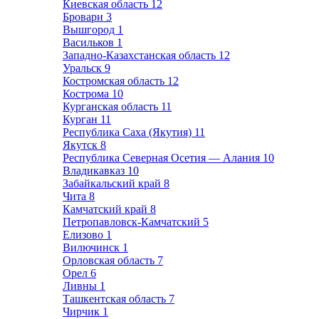
Киевская область
12
Бровари
3
Вышгород
1
Васильков
1
Западно-Казахстанская область
12
Уральск
9
Костромская область
12
Кострома
10
Курганская область
11
Курган
11
Республика Саха (Якутия)
11
Якутск
8
Республика Северная Осетия — Алания
10
Владикавказ
10
Забайкальский край
8
Чита
8
Камчатский край
8
Петропавловск-Камчатский
5
Елизово
1
Вилючинск
1
Орловская область
7
Орел
6
Ливны
1
Ташкентская область
7
Чирчик
1