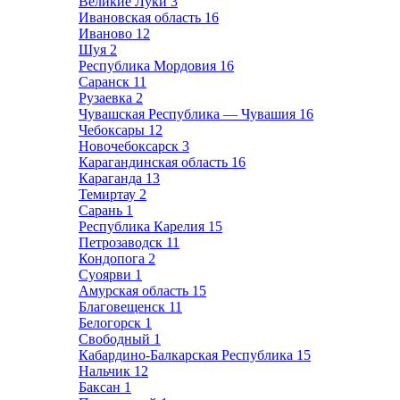
Великие Луки
3
Ивановская область
16
Иваново
12
Шуя
2
Республика Мордовия
16
Саранск
11
Рузаевка
2
Чувашская Республика — Чувашия
16
Чебоксары
12
Новочебоксарск
3
Карагандинская область
16
Караганда
13
Темиртау
2
Сарань
1
Республика Карелия
15
Петрозаводск
11
Кондопога
2
Суоярви
1
Амурская область
15
Благовещенск
11
Белогорск
1
Свободный
1
Кабардино-Балкарская Республика
15
Нальчик
12
Баксан
1