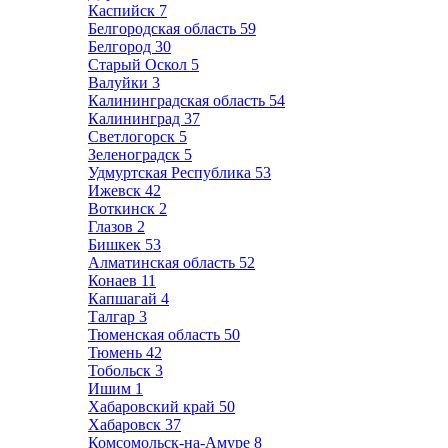
Каспийск
7
Белгородская область
59
Белгород
30
Старый Оскол
5
Валуйки
3
Калининградская область
54
Калининград
37
Светлогорск
5
Зеленоградск
5
Удмуртская Республика
53
Ижевск
42
Воткинск
2
Глазов
2
Бишкек
53
Алматинская область
52
Конаев
11
Капшагай
4
Талгар
3
Тюменская область
50
Тюмень
42
Тобольск
3
Ишим
1
Хабаровский край
50
Хабаровск
37
Комсомольск-на-Амуре
8