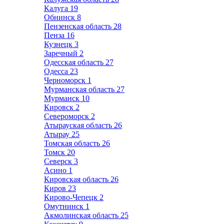
Калуга
19
Обнинск
8
Пензенская область
28
Пенза
16
Кузнецк
3
Заречный
2
Одесская область
27
Одесса
23
Черноморск
1
Мурманская область
27
Мурманск
10
Кировск
2
Североморск
2
Атырауская область
26
Атырау
25
Томская область
26
Томск
20
Северск
3
Асино
1
Кировская область
26
Киров
23
Кирово-Чепецк
2
Омутнинск
1
Акмолинская область
25