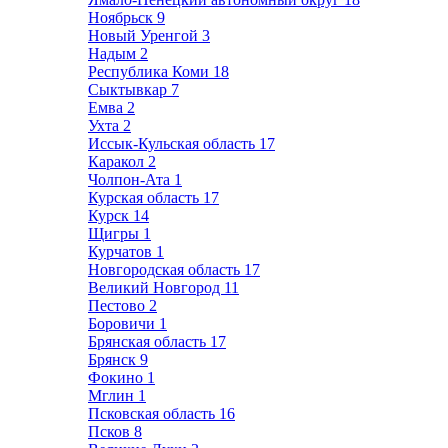
Ноябрьск
9
Новый Уренгой
3
Надым
2
Республика Коми
18
Сыктывкар
7
Емва
2
Ухта
2
Иссык-Кульская область
17
Каракол
2
Чолпон-Ата
1
Курская область
17
Курск
14
Щигры
1
Курчатов
1
Новгородская область
17
Великий Новгород
11
Пестово
2
Боровичи
1
Брянская область
17
Брянск
9
Фокино
1
Мглин
1
Псковская область
16
Псков
8