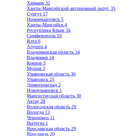
Харьков
32
Ханты-Мансийский автономный округ
35
Сургут
17
Нижневартовск
5
Ханты-Мансийск
4
Республика Крым
34
Симферополь
10
Ялта
6
Алушта
4
Владимирская область
34
Владимир
14
Ковров
5
Муром
3
Ульяновская область
30
Ульяновск
25
Димитровград
2
Новоульяновск
1
Мангистауская область
30
Актау
28
Вологодская область
29
Вологда
13
Череповец
11
Вытегра
1
Ярославская область
29
Ярославль
20