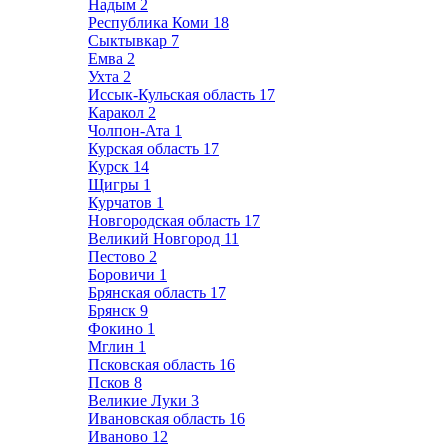
Надым
2
Республика Коми
18
Сыктывкар
7
Емва
2
Ухта
2
Иссык-Кульская область
17
Каракол
2
Чолпон-Ата
1
Курская область
17
Курск
14
Щигры
1
Курчатов
1
Новгородская область
17
Великий Новгород
11
Пестово
2
Боровичи
1
Брянская область
17
Брянск
9
Фокино
1
Мглин
1
Псковская область
16
Псков
8
Великие Луки
3
Ивановская область
16
Иваново
12