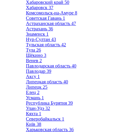
Хабаровский край
50
Хабаровск
37
Комсомольск-на-Амуре
8
Советская Гавань
1
Астраханская область
47
Астрахань
36
Знаменск
1
Нур-Султан
43
Тульская область
42
Тула
26
Щёкино
3
Венев
2
Павлодарская область
40
Павлодар
39
Аксу
1
Липецкая область
40
Липецк
25
Елец
2
Усмань
1
Республика Бурятия
39
Улан-Удэ
32
Кяхта
1
Северобайкальск
1
Київ
38
Харьковская область
36