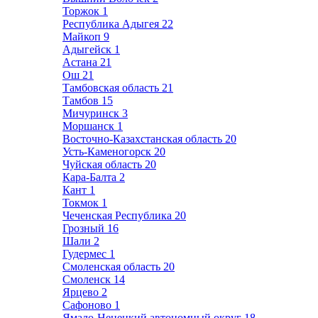
Торжок
1
Республика Адыгея
22
Майкоп
9
Адыгейск
1
Астана
21
Ош
21
Тамбовская область
21
Тамбов
15
Мичуринск
3
Моршанск
1
Восточно-Казахстанская область
20
Усть-Каменогорск
20
Чуйская область
20
Кара-Балта
2
Кант
1
Токмок
1
Чеченская Республика
20
Грозный
16
Шали
2
Гудермес
1
Смоленская область
20
Смоленск
14
Ярцево
2
Сафоново
1
Ямало-Ненецкий автономный округ
18