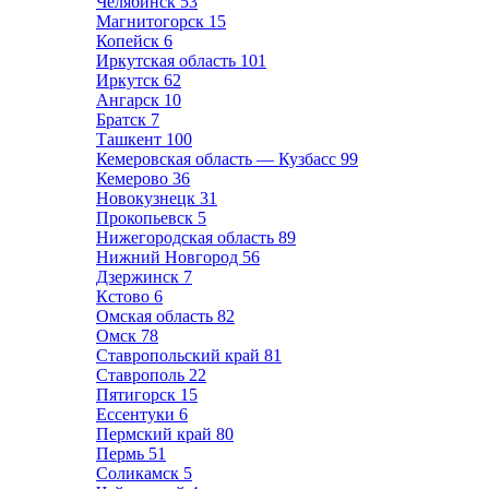
Челябинск
53
Магнитогорск
15
Копейск
6
Иркутская область
101
Иркутск
62
Ангарск
10
Братск
7
Ташкент
100
Кемеровская область — Кузбасс
99
Кемерово
36
Новокузнецк
31
Прокопьевск
5
Нижегородская область
89
Нижний Новгород
56
Дзержинск
7
Кстово
6
Омская область
82
Омск
78
Ставропольский край
81
Ставрополь
22
Пятигорск
15
Ессентуки
6
Пермский край
80
Пермь
51
Соликамск
5