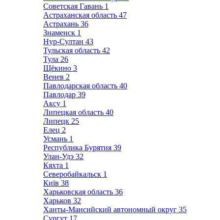
Советская Гавань
1
Астраханская область
47
Астрахань
36
Знаменск
1
Нур-Султан
43
Тульская область
42
Тула
26
Щёкино
3
Венев
2
Павлодарская область
40
Павлодар
39
Аксу
1
Липецкая область
40
Липецк
25
Елец
2
Усмань
1
Республика Бурятия
39
Улан-Удэ
32
Кяхта
1
Северобайкальск
1
Київ
38
Харьковская область
36
Харьков
32
Ханты-Мансийский автономный округ
35
Сургут
17