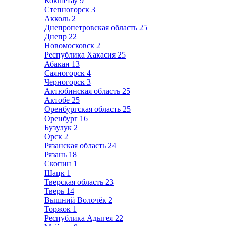
Кокшетау
9
Степногорск
3
Акколь
2
Днепропетровская область
25
Днепр
22
Новомосковск
2
Республика Хакасия
25
Абакан
13
Саяногорск
4
Черногорск
3
Актюбинская область
25
Актобе
25
Оренбургская область
25
Оренбург
16
Бузулук
2
Орск
2
Рязанская область
24
Рязань
18
Скопин
1
Шацк
1
Тверская область
23
Тверь
14
Вышний Волочёк
2
Торжок
1
Республика Адыгея
22