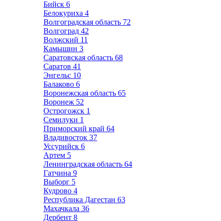
Бийск
6
Белокуриха
4
Волгоградская область
72
Волгоград
42
Волжский
11
Камышин
3
Саратовская область
68
Саратов
41
Энгельс
10
Балаково
6
Воронежская область
65
Воронеж
52
Острогожск
1
Семилуки
1
Приморский край
64
Владивосток
37
Уссурийск
6
Артем
5
Ленинградская область
64
Гатчина
9
Выборг
5
Кудрово
4
Республика Дагестан
63
Махачкала
36
Дербент
8