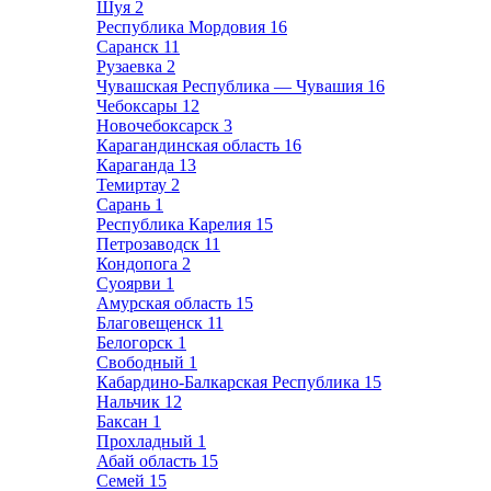
Шуя
2
Республика Мордовия
16
Саранск
11
Рузаевка
2
Чувашская Республика — Чувашия
16
Чебоксары
12
Новочебоксарск
3
Карагандинская область
16
Караганда
13
Темиртау
2
Сарань
1
Республика Карелия
15
Петрозаводск
11
Кондопога
2
Суоярви
1
Амурская область
15
Благовещенск
11
Белогорск
1
Свободный
1
Кабардино-Балкарская Республика
15
Нальчик
12
Баксан
1
Прохладный
1
Абай область
15
Семей
15