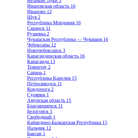
Великие Луки
3
Ивановская область
16
Иваново
12
Шуя
2
Республика Мордовия
16
Саранск
11
Рузаевка
2
Чувашская Республика — Чувашия
16
Чебоксары
12
Новочебоксарск
3
Карагандинская область
16
Караганда
13
Темиртау
2
Сарань
1
Республика Карелия
15
Петрозаводск
11
Кондопога
2
Суоярви
1
Амурская область
15
Благовещенск
11
Белогорск
1
Свободный
1
Кабардино-Балкарская Республика
15
Нальчик
12
Баксан
1