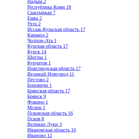
Надым
2
Республика Коми
18
Сыктывкар
7
Емва
2
Ухта
2
Иссык-Кульская область
17
Каракол
2
Чолпон-Ата
1
Курская область
17
Курск
14
Щигры
1
Курчатов
1
Новгородская область
17
Великий Новгород
11
Пестово
2
Боровичи
1
Брянская область
17
Брянск
9
Фокино
1
Мглин
1
Псковская область
16
Псков
8
Великие Луки
3
Ивановская область
16
Иваново
12