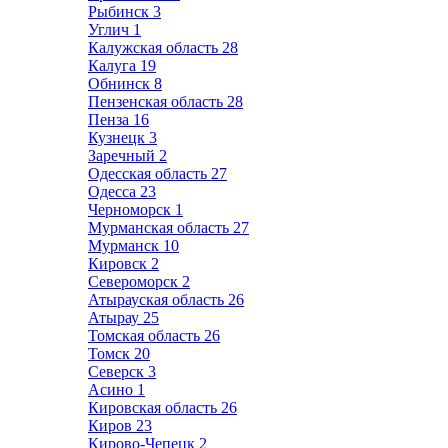
Рыбинск
3
Углич
1
Калужская область
28
Калуга
19
Обнинск
8
Пензенская область
28
Пенза
16
Кузнецк
3
Заречный
2
Одесская область
27
Одесса
23
Черноморск
1
Мурманская область
27
Мурманск
10
Кировск
2
Североморск
2
Атырауская область
26
Атырау
25
Томская область
26
Томск
20
Северск
3
Асино
1
Кировская область
26
Киров
23
Кирово-Чепецк
2