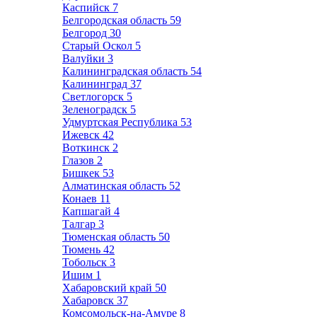
Каспийск
7
Белгородская область
59
Белгород
30
Старый Оскол
5
Валуйки
3
Калининградская область
54
Калининград
37
Светлогорск
5
Зеленоградск
5
Удмуртская Республика
53
Ижевск
42
Воткинск
2
Глазов
2
Бишкек
53
Алматинская область
52
Конаев
11
Капшагай
4
Талгар
3
Тюменская область
50
Тюмень
42
Тобольск
3
Ишим
1
Хабаровский край
50
Хабаровск
37
Комсомольск-на-Амуре
8