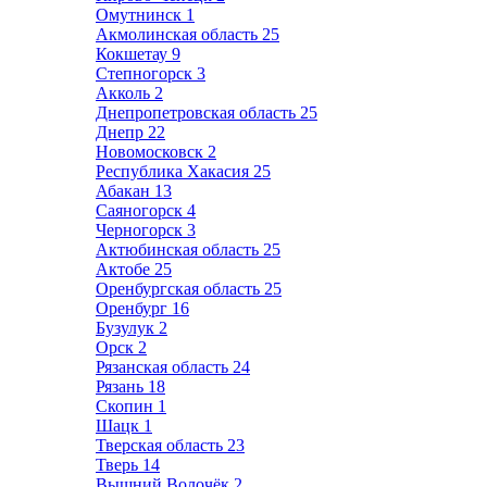
Омутнинск
1
Акмолинская область
25
Кокшетау
9
Степногорск
3
Акколь
2
Днепропетровская область
25
Днепр
22
Новомосковск
2
Республика Хакасия
25
Абакан
13
Саяногорск
4
Черногорск
3
Актюбинская область
25
Актобе
25
Оренбургская область
25
Оренбург
16
Бузулук
2
Орск
2
Рязанская область
24
Рязань
18
Скопин
1
Шацк
1
Тверская область
23
Тверь
14
Вышний Волочёк
2