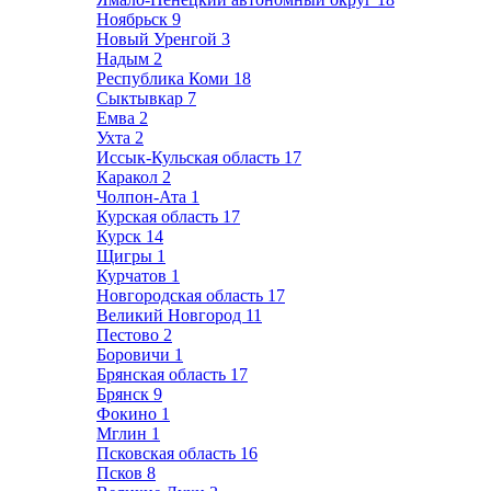
Ноябрьск
9
Новый Уренгой
3
Надым
2
Республика Коми
18
Сыктывкар
7
Емва
2
Ухта
2
Иссык-Кульская область
17
Каракол
2
Чолпон-Ата
1
Курская область
17
Курск
14
Щигры
1
Курчатов
1
Новгородская область
17
Великий Новгород
11
Пестово
2
Боровичи
1
Брянская область
17
Брянск
9
Фокино
1
Мглин
1
Псковская область
16
Псков
8