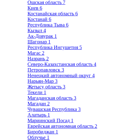
Ошская область
7
Киев
6
Костанайская область
6
Костанай
6
Республика Тыва
6
Кызыл
4
Ак-Довурак
1
Шагонар
1
Республика Ингушетия
5
Магас
2
Назрань
2
Северо-Казахстанская область
4
Петропавловск
3
Ненецкий автономный округ
4
Нарьян-Мар
3
Жетысу область
3
Текели
1
Магаданская область
3
Магадан
2
Чувашская Республика
3
Алатырь
1
Мариинский Посад
1
Еврейская автономная область
2
Биробиджан
1
Облучье
1