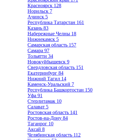
Красноярск
128
Норильск
7
Ачинск
5
Республика Татарстан
161
Казань
83
Набережные Челны
18
Нижнекамск
5
Самарская область
157
Самара
97
Тольятти
34
Новокуйбышевск
9
Свердловская область
151
Екатеринбург
84
Нижний Тагил
14
Каменск-Уральский
7
Республика Башкортостан
150
Уфа
91
Стерлитамак
10
Салават
5
Ростовская область
141
Ростов-на-Дону
84
Таганрог
10
Аксай
8
Челябинская область
112