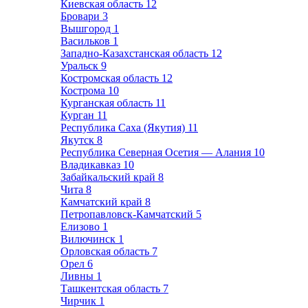
Киевская область
12
Бровари
3
Вышгород
1
Васильков
1
Западно-Казахстанская область
12
Уральск
9
Костромская область
12
Кострома
10
Курганская область
11
Курган
11
Республика Саха (Якутия)
11
Якутск
8
Республика Северная Осетия — Алания
10
Владикавказ
10
Забайкальский край
8
Чита
8
Камчатский край
8
Петропавловск-Камчатский
5
Елизово
1
Вилючинск
1
Орловская область
7
Орел
6
Ливны
1
Ташкентская область
7
Чирчик
1