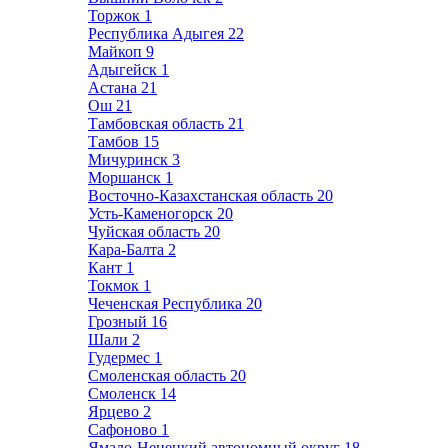
Торжок
1
Республика Адыгея
22
Майкоп
9
Адыгейск
1
Астана
21
Ош
21
Тамбовская область
21
Тамбов
15
Мичуринск
3
Моршанск
1
Восточно-Казахстанская область
20
Усть-Каменогорск
20
Чуйская область
20
Кара-Балта
2
Кант
1
Токмок
1
Чеченская Республика
20
Грозный
16
Шали
2
Гудермес
1
Смоленская область
20
Смоленск
14
Ярцево
2
Сафоново
1
Ямало-Ненецкий автономный округ
18