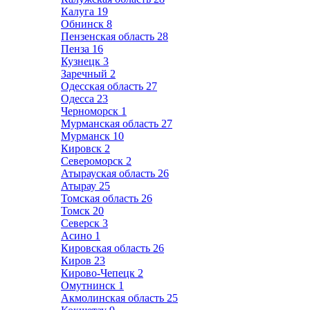
Калуга
19
Обнинск
8
Пензенская область
28
Пенза
16
Кузнецк
3
Заречный
2
Одесская область
27
Одесса
23
Черноморск
1
Мурманская область
27
Мурманск
10
Кировск
2
Североморск
2
Атырауская область
26
Атырау
25
Томская область
26
Томск
20
Северск
3
Асино
1
Кировская область
26
Киров
23
Кирово-Чепецк
2
Омутнинск
1
Акмолинская область
25