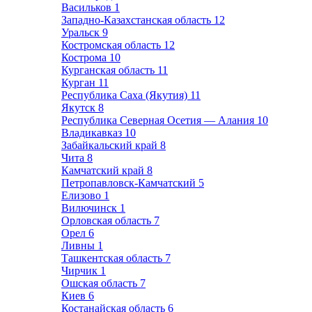
Васильков
1
Западно-Казахстанская область
12
Уральск
9
Костромская область
12
Кострома
10
Курганская область
11
Курган
11
Республика Саха (Якутия)
11
Якутск
8
Республика Северная Осетия — Алания
10
Владикавказ
10
Забайкальский край
8
Чита
8
Камчатский край
8
Петропавловск-Камчатский
5
Елизово
1
Вилючинск
1
Орловская область
7
Орел
6
Ливны
1
Ташкентская область
7
Чирчик
1
Ошская область
7
Киев
6
Костанайская область
6