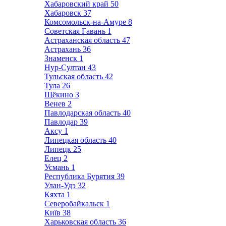
Хабаровский край
50
Хабаровск
37
Комсомольск-на-Амуре
8
Советская Гавань
1
Астраханская область
47
Астрахань
36
Знаменск
1
Нур-Султан
43
Тульская область
42
Тула
26
Щёкино
3
Венев
2
Павлодарская область
40
Павлодар
39
Аксу
1
Липецкая область
40
Липецк
25
Елец
2
Усмань
1
Республика Бурятия
39
Улан-Удэ
32
Кяхта
1
Северобайкальск
1
Київ
38
Харьковская область
36