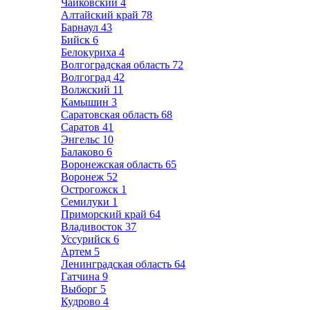
Чайковский
4
Алтайский край
78
Барнаул
43
Бийск
6
Белокуриха
4
Волгоградская область
72
Волгоград
42
Волжский
11
Камышин
3
Саратовская область
68
Саратов
41
Энгельс
10
Балаково
6
Воронежская область
65
Воронеж
52
Острогожск
1
Семилуки
1
Приморский край
64
Владивосток
37
Уссурийск
6
Артем
5
Ленинградская область
64
Гатчина
9
Выборг
5
Кудрово
4