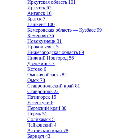
Иркутская область
101
Иркутск
62
Ангарск
10
Братск
7
Ташкент
100
Кемеровская область — Кузбасс
99
Кемерово
36
Новокузнецк
31
Прокопьевск
5
Нижегородская область
89
Нижний Новгород
56
Дзержинск
7
Кстово
6
Омская область
82
Омск
78
Ставропольский край
81
Ставрополь
22
Пятигорск
15
Ессентуки
6
Пермский край
80
Пермь
51
Соликамск
5
Чайковский
4
Алтайский край
78
Барнаул
43