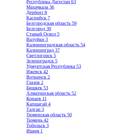
Республика Дагестан
63
Махачкала
36
Дербент
8
Каспийск
7
Белгородская область
59
Белгород
30
Старый Оскол
5
Валуйки
3
Калининградская область
54
Калининград
37
Светлогорск
5
Зеленоградск
5
Удмуртская Республика
53
Ижевск
42
Воткинск
2
Глазов
2
Бишкек
53
Алматинская область
52
Конаев
11
Капшагай
4
Талгар
3
Тюменская область
50
Тюмень
42
Тобольск
3
Ишим
1