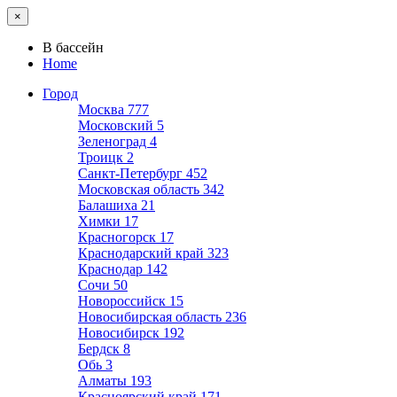
×
В бассейн
Home
Город
Москва
777
Московский
5
Зеленоград
4
Троицк
2
Санкт-Петербург
452
Московская область
342
Балашиха
21
Химки
17
Красногорск
17
Краснодарский край
323
Краснодар
142
Сочи
50
Новороссийск
15
Новосибирская область
236
Новосибирск
192
Бердск
8
Обь
3
Алматы
193
Красноярский край
171