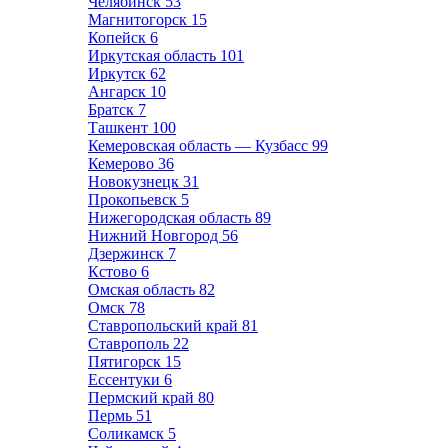
Челябинск
53
Магнитогорск
15
Копейск
6
Иркутская область
101
Иркутск
62
Ангарск
10
Братск
7
Ташкент
100
Кемеровская область — Кузбасс
99
Кемерово
36
Новокузнецк
31
Прокопьевск
5
Нижегородская область
89
Нижний Новгород
56
Дзержинск
7
Кстово
6
Омская область
82
Омск
78
Ставропольский край
81
Ставрополь
22
Пятигорск
15
Ессентуки
6
Пермский край
80
Пермь
51
Соликамск
5