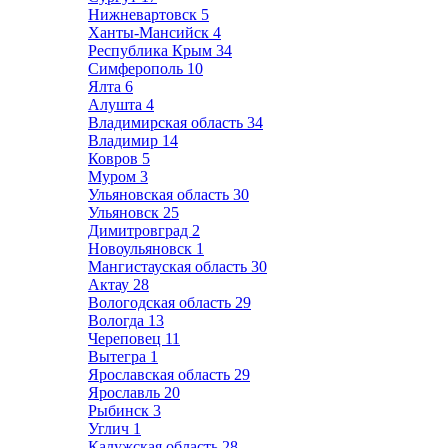
Нижневартовск
5
Ханты-Мансийск
4
Республика Крым
34
Симферополь
10
Ялта
6
Алушта
4
Владимирская область
34
Владимир
14
Ковров
5
Муром
3
Ульяновская область
30
Ульяновск
25
Димитровград
2
Новоульяновск
1
Мангистауская область
30
Актау
28
Вологодская область
29
Вологда
13
Череповец
11
Вытегра
1
Ярославская область
29
Ярославль
20
Рыбинск
3
Углич
1
Калужская область
28