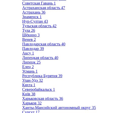
Советская Гавань
1
Астраханская область
47
Астрахань
36
Знаменск
1
Нур-Султан
43
Тульская область
42
Тула
26
Щёкино
3
Венев
2
Павлодарская область
40
Павлодар
39
Аксу
1
Липецкая область
40
Липецк
25
Елец
2
Усмань
1
Республика Бурятия
39
Улан-Удэ
32
Кяхта
1
Северобайкальск
1
Київ
38
Харьковская область
36
Харьков
32
Ханты-Мансийский автономный округ
35
Сургут
17