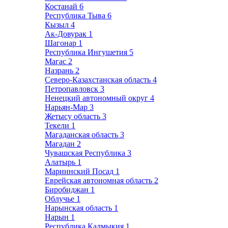
Костанай
6
Республика Тыва
6
Кызыл
4
Ак-Довурак
1
Шагонар
1
Республика Ингушетия
5
Магас
2
Назрань
2
Северо-Казахстанская область
4
Петропавловск
3
Ненецкий автономный округ
4
Нарьян-Мар
3
Жетысу область
3
Текели
1
Магаданская область
3
Магадан
2
Чувашская Республика
3
Алатырь
1
Мариинский Посад
1
Еврейская автономная область
2
Биробиджан
1
Облучье
1
Нарынская область
1
Нарын
1
Республика Калмыкия
1