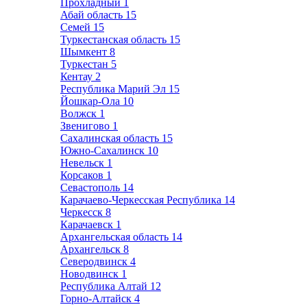
Прохладный
1
Абай область
15
Семей
15
Туркестанская область
15
Шымкент
8
Туркестан
5
Кентау
2
Республика Марий Эл
15
Йошкар-Ола
10
Волжск
1
Звенигово
1
Сахалинская область
15
Южно-Сахалинск
10
Невельск
1
Корсаков
1
Севастополь
14
Карачаево-Черкесская Республика
14
Черкесск
8
Карачаевск
1
Архангельская область
14
Архангельск
8
Северодвинск
4
Новодвинск
1
Республика Алтай
12
Горно-Алтайск
4