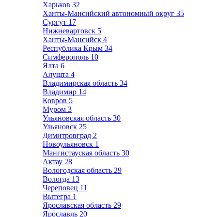
Харьков
32
Ханты-Мансийский автономный округ
35
Сургут
17
Нижневартовск
5
Ханты-Мансийск
4
Республика Крым
34
Симферополь
10
Ялта
6
Алушта
4
Владимирская область
34
Владимир
14
Ковров
5
Муром
3
Ульяновская область
30
Ульяновск
25
Димитровград
2
Новоульяновск
1
Мангистауская область
30
Актау
28
Вологодская область
29
Вологда
13
Череповец
11
Вытегра
1
Ярославская область
29
Ярославль
20