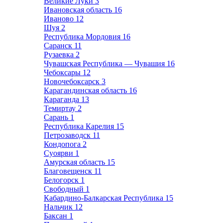
Великие Луки
3
Ивановская область
16
Иваново
12
Шуя
2
Республика Мордовия
16
Саранск
11
Рузаевка
2
Чувашская Республика — Чувашия
16
Чебоксары
12
Новочебоксарск
3
Карагандинская область
16
Караганда
13
Темиртау
2
Сарань
1
Республика Карелия
15
Петрозаводск
11
Кондопога
2
Суоярви
1
Амурская область
15
Благовещенск
11
Белогорск
1
Свободный
1
Кабардино-Балкарская Республика
15
Нальчик
12
Баксан
1