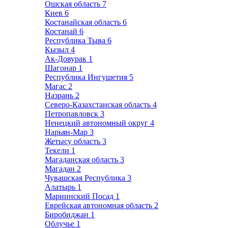
Ошская область
7
Киев
6
Костанайская область
6
Костанай
6
Республика Тыва
6
Кызыл
4
Ак-Довурак
1
Шагонар
1
Республика Ингушетия
5
Магас
2
Назрань
2
Северо-Казахстанская область
4
Петропавловск
3
Ненецкий автономный округ
4
Нарьян-Мар
3
Жетысу область
3
Текели
1
Магаданская область
3
Магадан
2
Чувашская Республика
3
Алатырь
1
Мариинский Посад
1
Еврейская автономная область
2
Биробиджан
1
Облучье
1