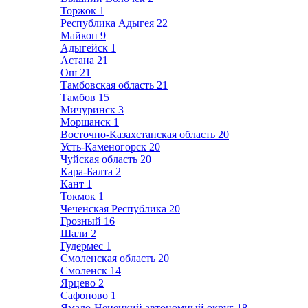
Торжок
1
Республика Адыгея
22
Майкоп
9
Адыгейск
1
Астана
21
Ош
21
Тамбовская область
21
Тамбов
15
Мичуринск
3
Моршанск
1
Восточно-Казахстанская область
20
Усть-Каменогорск
20
Чуйская область
20
Кара-Балта
2
Кант
1
Токмок
1
Чеченская Республика
20
Грозный
16
Шали
2
Гудермес
1
Смоленская область
20
Смоленск
14
Ярцево
2
Сафоново
1
Ямало-Ненецкий автономный округ
18