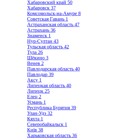
Хабаровский край
50
Хабаровск
37
Комсомольск-на-Амуре
8
Советская Гавань
1
Астраханская область
47
Астрахань
36
Знаменск
1
Нур-Султан
43
Тульская область
42
Тула
26
Щёкино
3
Венев
2
Павлодарская область
40
Павлодар
39
Аксу
1
Липецкая область
40
Липецк
25
Елец
2
Усмань
1
Республика Бурятия
39
Улан-Удэ
32
Кяхта
1
Северобайкальск
1
Київ
38
Харьковская область
36