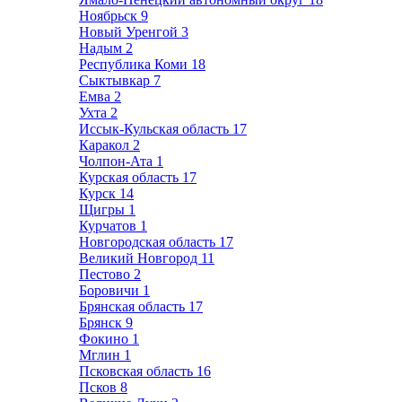
Ноябрьск
9
Новый Уренгой
3
Надым
2
Республика Коми
18
Сыктывкар
7
Емва
2
Ухта
2
Иссык-Кульская область
17
Каракол
2
Чолпон-Ата
1
Курская область
17
Курск
14
Щигры
1
Курчатов
1
Новгородская область
17
Великий Новгород
11
Пестово
2
Боровичи
1
Брянская область
17
Брянск
9
Фокино
1
Мглин
1
Псковская область
16
Псков
8