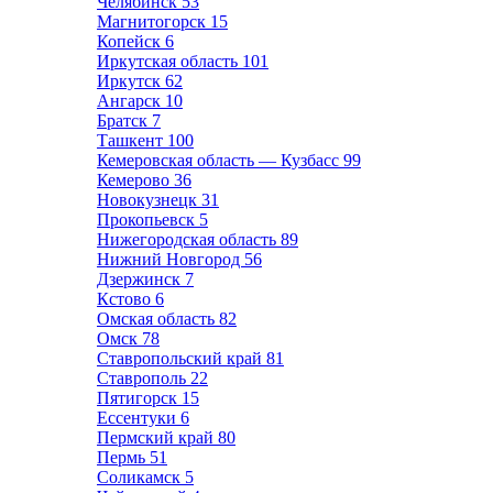
Челябинск
53
Магнитогорск
15
Копейск
6
Иркутская область
101
Иркутск
62
Ангарск
10
Братск
7
Ташкент
100
Кемеровская область — Кузбасс
99
Кемерово
36
Новокузнецк
31
Прокопьевск
5
Нижегородская область
89
Нижний Новгород
56
Дзержинск
7
Кстово
6
Омская область
82
Омск
78
Ставропольский край
81
Ставрополь
22
Пятигорск
15
Ессентуки
6
Пермский край
80
Пермь
51
Соликамск
5