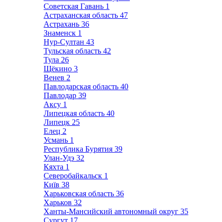
Советская Гавань
1
Астраханская область
47
Астрахань
36
Знаменск
1
Нур-Султан
43
Тульская область
42
Тула
26
Щёкино
3
Венев
2
Павлодарская область
40
Павлодар
39
Аксу
1
Липецкая область
40
Липецк
25
Елец
2
Усмань
1
Республика Бурятия
39
Улан-Удэ
32
Кяхта
1
Северобайкальск
1
Київ
38
Харьковская область
36
Харьков
32
Ханты-Мансийский автономный округ
35
Сургут
17