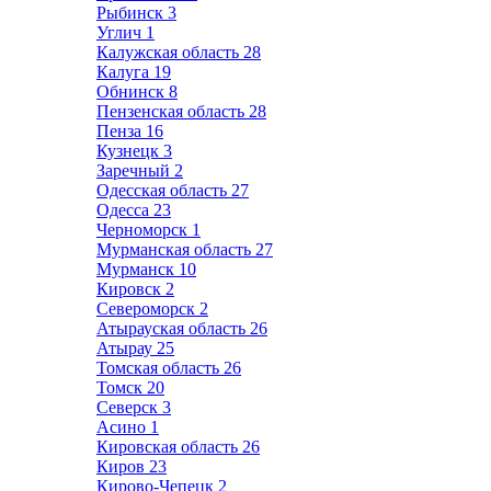
Рыбинск
3
Углич
1
Калужская область
28
Калуга
19
Обнинск
8
Пензенская область
28
Пенза
16
Кузнецк
3
Заречный
2
Одесская область
27
Одесса
23
Черноморск
1
Мурманская область
27
Мурманск
10
Кировск
2
Североморск
2
Атырауская область
26
Атырау
25
Томская область
26
Томск
20
Северск
3
Асино
1
Кировская область
26
Киров
23
Кирово-Чепецк
2