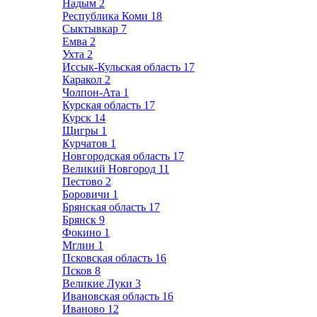
Надым
2
Республика Коми
18
Сыктывкар
7
Емва
2
Ухта
2
Иссык-Кульская область
17
Каракол
2
Чолпон-Ата
1
Курская область
17
Курск
14
Щигры
1
Курчатов
1
Новгородская область
17
Великий Новгород
11
Пестово
2
Боровичи
1
Брянская область
17
Брянск
9
Фокино
1
Мглин
1
Псковская область
16
Псков
8
Великие Луки
3
Ивановская область
16
Иваново
12