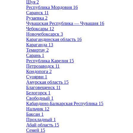
Шуя
2
Республика Мордовия
16
Саранск
11
Рузаевка
2
Чувашская Республика — Чувашия
16
Чебоксары
12
Новочебоксарск
3
Карагандинская область
16
Караганда
13
Темиртау
2
Сарань
1
Республика Карелия
15
Петрозаводск
11
Кондопога
2
Суоярви
1
Амурская область
15
Благовещенск
11
Белогорск
1
Свободный
1
Кабардино-Балкарская Республика
15
Нальчик
12
Баксан
1
Прохладный
1
Абай область
15
Семей
15