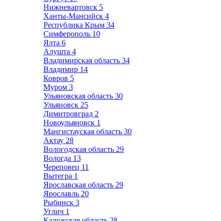
Нижневартовск
5
Ханты-Мансийск
4
Республика Крым
34
Симферополь
10
Ялта
6
Алушта
4
Владимирская область
34
Владимир
14
Ковров
5
Муром
3
Ульяновская область
30
Ульяновск
25
Димитровград
2
Новоульяновск
1
Мангистауская область
30
Актау
28
Вологодская область
29
Вологда
13
Череповец
11
Вытегра
1
Ярославская область
29
Ярославль
20
Рыбинск
3
Углич
1
Калужская область
28