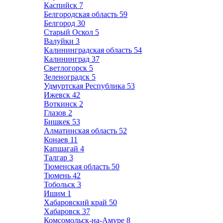
Каспийск
7
Белгородская область
59
Белгород
30
Старый Оскол
5
Валуйки
3
Калининградская область
54
Калининград
37
Светлогорск
5
Зеленоградск
5
Удмуртская Республика
53
Ижевск
42
Воткинск
2
Глазов
2
Бишкек
53
Алматинская область
52
Конаев
11
Капшагай
4
Талгар
3
Тюменская область
50
Тюмень
42
Тобольск
3
Ишим
1
Хабаровский край
50
Хабаровск
37
Комсомольск-на-Амуре
8