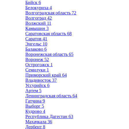
Бийск
6
Белокуриха
4
Волгоградская область
72
Волгоград
42
Волжский
11
Камышин
3
Саратовская область
68
Саратов
41
Энгельс
10
Балаково
6
Воронежская область
65
Воронеж
52
Острогожск
1
Семилуки
1
Приморский край
64
Владивосток
37
Уссурийск
6
Артем
5
Ленинградская область
64
Гатчина
9
Выборг
5
Кудрово
4
Республика Дагестан
63
Махачкала
36
Дербент
8