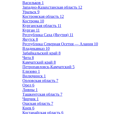
Васильков
1
Западно-Казахстанская область
12
Уральск
9
Костромская область
12
Кострома
10
Курганская область
11
Курган
11
Республика Саха (Якутия)
11
Якутск
8
Республика Северная Осетия — Алания
10
Владикавказ
10
Забайкальский край
8
Чита
8
Камчатский край
8
Петропавловск-Камчатский
5
Елизово
1
Вилючинск
1
Орловская область
7
Орел
6
Ливны
1
Ташкентская область
7
Чирчик
1
Ошская область
7
Киев
6
Костанайская область
6