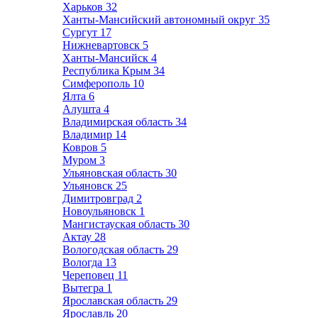
Харьков
32
Ханты-Мансийский автономный округ
35
Сургут
17
Нижневартовск
5
Ханты-Мансийск
4
Республика Крым
34
Симферополь
10
Ялта
6
Алушта
4
Владимирская область
34
Владимир
14
Ковров
5
Муром
3
Ульяновская область
30
Ульяновск
25
Димитровград
2
Новоульяновск
1
Мангистауская область
30
Актау
28
Вологодская область
29
Вологда
13
Череповец
11
Вытегра
1
Ярославская область
29
Ярославль
20