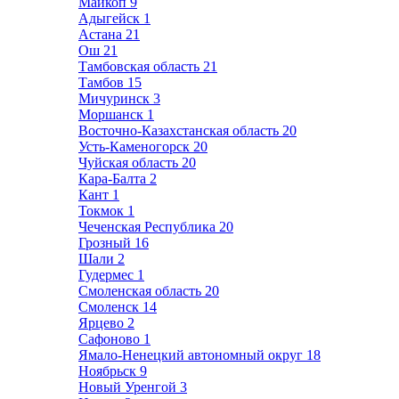
Майкоп
9
Адыгейск
1
Астана
21
Ош
21
Тамбовская область
21
Тамбов
15
Мичуринск
3
Моршанск
1
Восточно-Казахстанская область
20
Усть-Каменогорск
20
Чуйская область
20
Кара-Балта
2
Кант
1
Токмок
1
Чеченская Республика
20
Грозный
16
Шали
2
Гудермес
1
Смоленская область
20
Смоленск
14
Ярцево
2
Сафоново
1
Ямало-Ненецкий автономный округ
18
Ноябрьск
9
Новый Уренгой
3