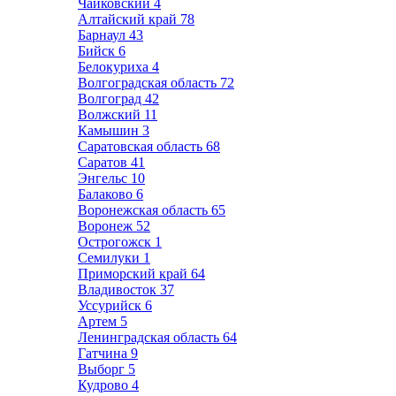
Чайковский
4
Алтайский край
78
Барнаул
43
Бийск
6
Белокуриха
4
Волгоградская область
72
Волгоград
42
Волжский
11
Камышин
3
Саратовская область
68
Саратов
41
Энгельс
10
Балаково
6
Воронежская область
65
Воронеж
52
Острогожск
1
Семилуки
1
Приморский край
64
Владивосток
37
Уссурийск
6
Артем
5
Ленинградская область
64
Гатчина
9
Выборг
5
Кудрово
4