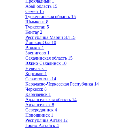
Прохладный
1
Абай область
15
Семей
15
Туркестанская область
15
Шымкент
8
Туркестан
5
Кентау
2
Республика Марий Эл
15
Йошкар-Ола
10
Волжск
1
Звенигово
1
Сахалинская область
15
Южно-Сахалинск
10
Невельск
1
Корсаков
1
Севастополь
14
Карачаево-Черкесская Республика
14
Черкесск
8
Карачаевск
1
Архангельская область
14
Архангельск
8
Северодвинск
4
Новодвинск
1
Республика Алтай
12
Горно-Алтайск
4