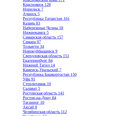
Красноярск
128
Норильск
7
Ачинск
5
Республика Татарстан
161
Казань
83
Набережные Челны
18
Нижнекамск
5
Самарская область
157
Самара
97
Тольятти
34
Новокуйбышевск
9
Свердловская область
151
Екатеринбург
84
Нижний Тагил
14
Каменск-Уральский
7
Республика Башкортостан
150
Уфа
91
Стерлитамак
10
Салават
5
Ростовская область
141
Ростов-на-Дону
84
Таганрог
10
Аксай
8
Челябинская область
112