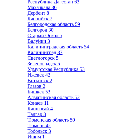
Республика Дагестан
63
Махачкала
36
Дербент
8
Каспийск
7
Белгородская область
59
Белгород
30
Старый Оскол
5
Валуйки
3
Калининградская область
54
Калининград
37
Светлогорск
5
Зеленоградск
5
Удмуртская Республика
53
Ижевск
42
Воткинск
2
Глазов
2
Бишкек
53
Алматинская область
52
Конаев
11
Капшагай
4
Талгар
3
Тюменская область
50
Тюмень
42
Тобольск
3
Ишим
1