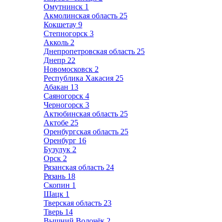
Омутнинск
1
Акмолинская область
25
Кокшетау
9
Степногорск
3
Акколь
2
Днепропетровская область
25
Днепр
22
Новомосковск
2
Республика Хакасия
25
Абакан
13
Саяногорск
4
Черногорск
3
Актюбинская область
25
Актобе
25
Оренбургская область
25
Оренбург
16
Бузулук
2
Орск
2
Рязанская область
24
Рязань
18
Скопин
1
Шацк
1
Тверская область
23
Тверь
14
Вышний Волочёк
2