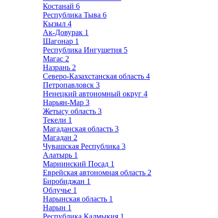
Костанай
6
Республика Тыва
6
Кызыл
4
Ак-Довурак
1
Шагонар
1
Республика Ингушетия
5
Магас
2
Назрань
2
Северо-Казахстанская область
4
Петропавловск
3
Ненецкий автономный округ
4
Нарьян-Мар
3
Жетысу область
3
Текели
1
Магаданская область
3
Магадан
2
Чувашская Республика
3
Алатырь
1
Мариинский Посад
1
Еврейская автономная область
2
Биробиджан
1
Облучье
1
Нарынская область
1
Нарын
1
Республика Калмыкия
1