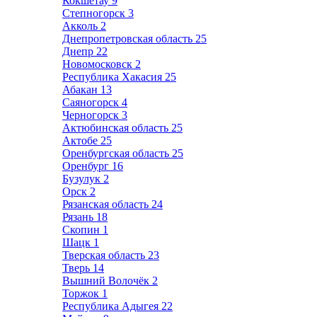
Кокшетау
9
Степногорск
3
Акколь
2
Днепропетровская область
25
Днепр
22
Новомосковск
2
Республика Хакасия
25
Абакан
13
Саяногорск
4
Черногорск
3
Актюбинская область
25
Актобе
25
Оренбургская область
25
Оренбург
16
Бузулук
2
Орск
2
Рязанская область
24
Рязань
18
Скопин
1
Шацк
1
Тверская область
23
Тверь
14
Вышний Волочёк
2
Торжок
1
Республика Адыгея
22