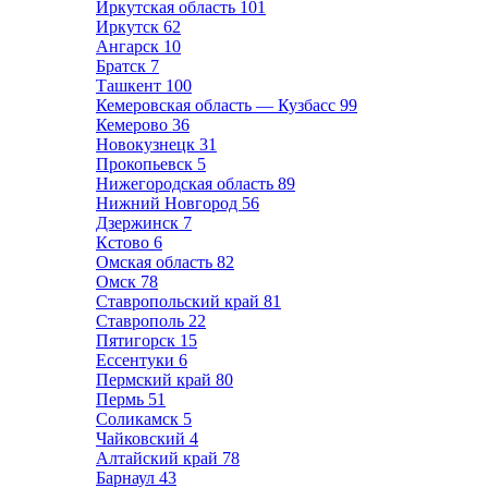
Иркутская область
101
Иркутск
62
Ангарск
10
Братск
7
Ташкент
100
Кемеровская область — Кузбасс
99
Кемерово
36
Новокузнецк
31
Прокопьевск
5
Нижегородская область
89
Нижний Новгород
56
Дзержинск
7
Кстово
6
Омская область
82
Омск
78
Ставропольский край
81
Ставрополь
22
Пятигорск
15
Ессентуки
6
Пермский край
80
Пермь
51
Соликамск
5
Чайковский
4
Алтайский край
78
Барнаул
43