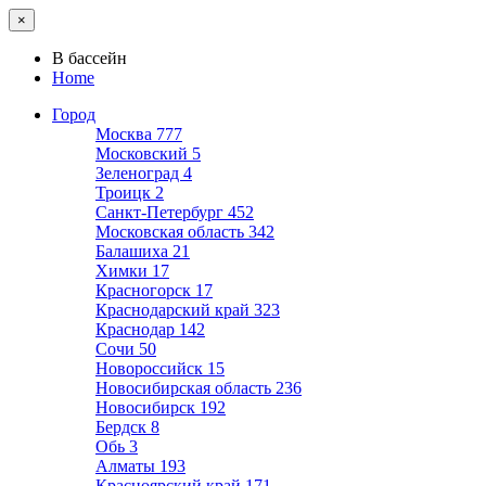
×
В бассейн
Home
Город
Москва
777
Московский
5
Зеленоград
4
Троицк
2
Санкт-Петербург
452
Московская область
342
Балашиха
21
Химки
17
Красногорск
17
Краснодарский край
323
Краснодар
142
Сочи
50
Новороссийск
15
Новосибирская область
236
Новосибирск
192
Бердск
8
Обь
3
Алматы
193
Красноярский край
171