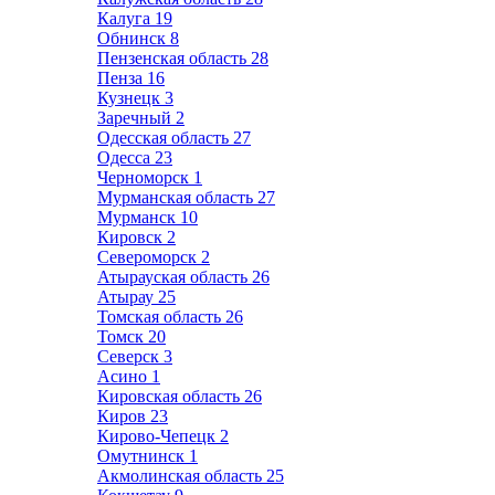
Калуга
19
Обнинск
8
Пензенская область
28
Пенза
16
Кузнецк
3
Заречный
2
Одесская область
27
Одесса
23
Черноморск
1
Мурманская область
27
Мурманск
10
Кировск
2
Североморск
2
Атырауская область
26
Атырау
25
Томская область
26
Томск
20
Северск
3
Асино
1
Кировская область
26
Киров
23
Кирово-Чепецк
2
Омутнинск
1
Акмолинская область
25