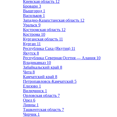
Киевская область
12
Бровари
3
Вышгород
1
Васильков
1
Западно-Казахстанская область
12
Уральск
9
Костромская область
12
Кострома
10
Курганская область
11
Курган
11
Республика Саха (Якутия)
11
Якутск
8
Республика Северная Осетия — Алания
10
Владикавказ
10
Забайкальский край
8
Чита
8
Камчатский край
8
Петропавловск-Камчатский
5
Елизово
1
Вилючинск
1
Орловская область
7
Орел
6
Ливны
1
Ташкентская область
7
Чирчик
1