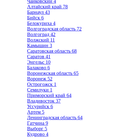
Чайковский
4
Алтайский край
78
Барнаул
43
Бийск
6
Белокуриха
4
Волгоградская область
72
Волгоград
42
Волжский
11
Камышин
3
Саратовская область
68
Саратов
41
Энгельс
10
Балаково
6
Воронежская область
65
Воронеж
52
Острогожск
1
Семилуки
1
Приморский край
64
Владивосток
37
Уссурийск
6
Артем
5
Ленинградская область
64
Гатчина
9
Выборг
5
Кудрово
4