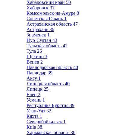
Хабаровский край
50
Хабаровск
37
Комсомольск-на-Амуре
8
Советская Гавань
1
Астраханская область
47
Астрахань
36
Знаменск
1
Нур-Султан
43
Тульская область
42
Тула
26
Щёкино
3
Венев
2
Павлодарская область
40
Павлодар
39
Аксу
1
Липецкая область
40
Липецк
25
Елец
2
Усмань
1
Республика Бурятия
39
Улан-Удэ
32
Кяхта
1
Северобайкальск
1
Київ
38
Харьковская область
36