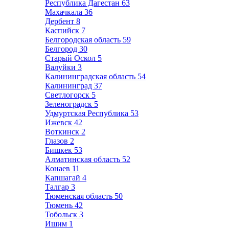
Республика Дагестан
63
Махачкала
36
Дербент
8
Каспийск
7
Белгородская область
59
Белгород
30
Старый Оскол
5
Валуйки
3
Калининградская область
54
Калининград
37
Светлогорск
5
Зеленоградск
5
Удмуртская Республика
53
Ижевск
42
Воткинск
2
Глазов
2
Бишкек
53
Алматинская область
52
Конаев
11
Капшагай
4
Талгар
3
Тюменская область
50
Тюмень
42
Тобольск
3
Ишим
1