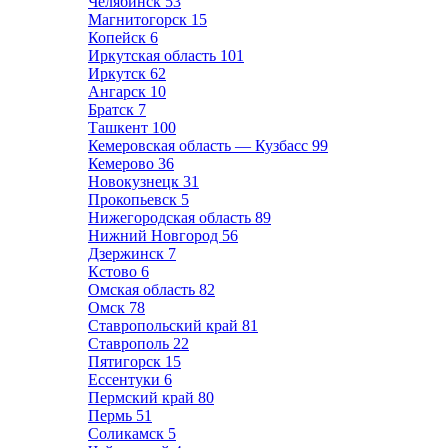
Челябинск
53
Магнитогорск
15
Копейск
6
Иркутская область
101
Иркутск
62
Ангарск
10
Братск
7
Ташкент
100
Кемеровская область — Кузбасс
99
Кемерово
36
Новокузнецк
31
Прокопьевск
5
Нижегородская область
89
Нижний Новгород
56
Дзержинск
7
Кстово
6
Омская область
82
Омск
78
Ставропольский край
81
Ставрополь
22
Пятигорск
15
Ессентуки
6
Пермский край
80
Пермь
51
Соликамск
5