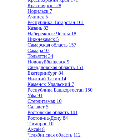
Красноярск
128
Норильск
7
Ачинск
5
Республика Татарстан
161
Казань
83
Набережные Челны
18
Нижнекамск
5
Самарская область
157
Самара
97
Тольятти
34
Новокуйбышевск
9
Свердловская область
151
Екатеринбург
84
Нижний Тагил
14
Каменск-Уральский
7
Республика Башкортостан
150
Уфа
91
Стерлитамак
10
Салават
5
Ростовская область
141
Ростов-на-Дону
84
Таганрог
10
Аксай
8
Челябинская область
112