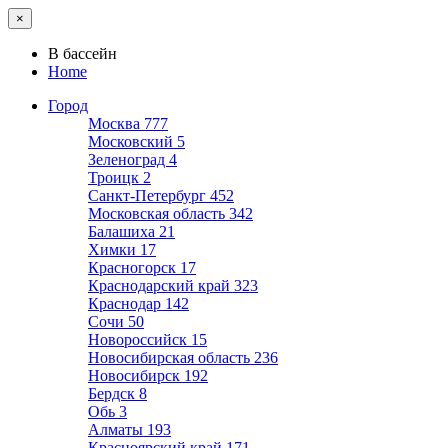
×
В бассейн
Home
Город
Москва
777
Московский
5
Зеленоград
4
Троицк
2
Санкт-Петербург
452
Московская область
342
Балашиха
21
Химки
17
Красногорск
17
Краснодарский край
323
Краснодар
142
Сочи
50
Новороссийск
15
Новосибирская область
236
Новосибирск
192
Бердск
8
Обь
3
Алматы
193
Красноярский край
171