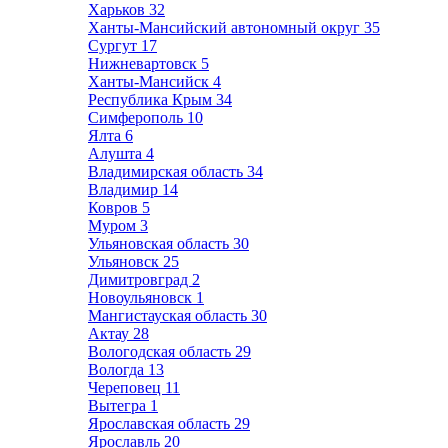
Харьков
32
Ханты-Мансийский автономный округ
35
Сургут
17
Нижневартовск
5
Ханты-Мансийск
4
Республика Крым
34
Симферополь
10
Ялта
6
Алушта
4
Владимирская область
34
Владимир
14
Ковров
5
Муром
3
Ульяновская область
30
Ульяновск
25
Димитровград
2
Новоульяновск
1
Мангистауская область
30
Актау
28
Вологодская область
29
Вологда
13
Череповец
11
Вытегра
1
Ярославская область
29
Ярославль
20