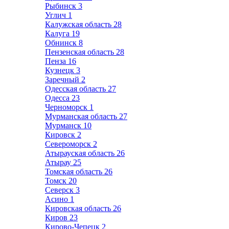
Рыбинск
3
Углич
1
Калужская область
28
Калуга
19
Обнинск
8
Пензенская область
28
Пенза
16
Кузнецк
3
Заречный
2
Одесская область
27
Одесса
23
Черноморск
1
Мурманская область
27
Мурманск
10
Кировск
2
Североморск
2
Атырауская область
26
Атырау
25
Томская область
26
Томск
20
Северск
3
Асино
1
Кировская область
26
Киров
23
Кирово-Чепецк
2