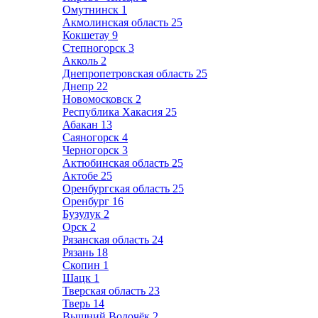
Омутнинск
1
Акмолинская область
25
Кокшетау
9
Степногорск
3
Акколь
2
Днепропетровская область
25
Днепр
22
Новомосковск
2
Республика Хакасия
25
Абакан
13
Саяногорск
4
Черногорск
3
Актюбинская область
25
Актобе
25
Оренбургская область
25
Оренбург
16
Бузулук
2
Орск
2
Рязанская область
24
Рязань
18
Скопин
1
Шацк
1
Тверская область
23
Тверь
14
Вышний Волочёк
2