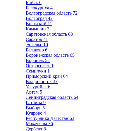
Бийск
6
Белокуриха
4
Волгоградская область
72
Волгоград
42
Волжский
11
Камышин
3
Саратовская область
68
Саратов
41
Энгельс
10
Балаково
6
Воронежская область
65
Воронеж
52
Острогожск
1
Семилуки
1
Приморский край
64
Владивосток
37
Уссурийск
6
Артем
5
Ленинградская область
64
Гатчина
9
Выборг
5
Кудрово
4
Республика Дагестан
63
Махачкала
36
Дербент
8