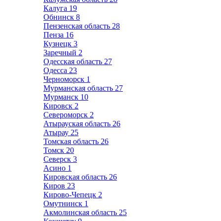
Калуга
19
Обнинск
8
Пензенская область
28
Пенза
16
Кузнецк
3
Заречный
2
Одесская область
27
Одесса
23
Черноморск
1
Мурманская область
27
Мурманск
10
Кировск
2
Североморск
2
Атырауская область
26
Атырау
25
Томская область
26
Томск
20
Северск
3
Асино
1
Кировская область
26
Киров
23
Кирово-Чепецк
2
Омутнинск
1
Акмолинская область
25