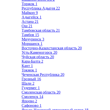
Торжок
1
Республика Адыгея
22
Майкоп
9
Адыгейск
1
Астана
21
Ош
21
Тамбовская область
21
Тамбов
15
Мичуринск
3
Моршанск
1
Восточно-Казахстанская область
20
Усть-Каменогорск
20
Чуйская область
20
Кара-Балта
2
Кант
1
Токмок
1
Чеченская Республика
20
Грозный
16
Шали
2
Гудермес
1
Смоленская область
20
Смоленск
14
Ярцево
2
Сафоново
1
Ямало-Ненецкий автономный округ
18