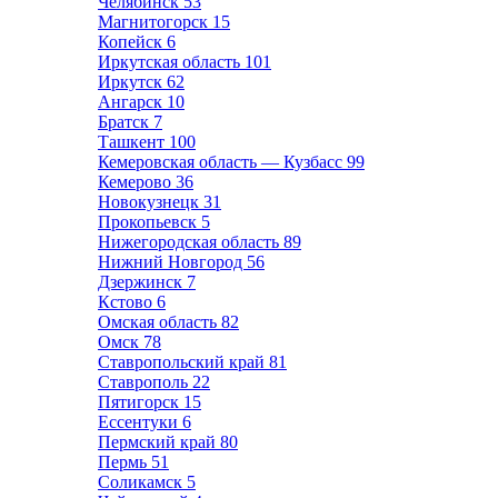
Челябинск
53
Магнитогорск
15
Копейск
6
Иркутская область
101
Иркутск
62
Ангарск
10
Братск
7
Ташкент
100
Кемеровская область — Кузбасс
99
Кемерово
36
Новокузнецк
31
Прокопьевск
5
Нижегородская область
89
Нижний Новгород
56
Дзержинск
7
Кстово
6
Омская область
82
Омск
78
Ставропольский край
81
Ставрополь
22
Пятигорск
15
Ессентуки
6
Пермский край
80
Пермь
51
Соликамск
5