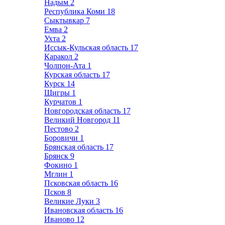
Надым
2
Республика Коми
18
Сыктывкар
7
Емва
2
Ухта
2
Иссык-Кульская область
17
Каракол
2
Чолпон-Ата
1
Курская область
17
Курск
14
Щигры
1
Курчатов
1
Новгородская область
17
Великий Новгород
11
Пестово
2
Боровичи
1
Брянская область
17
Брянск
9
Фокино
1
Мглин
1
Псковская область
16
Псков
8
Великие Луки
3
Ивановская область
16
Иваново
12