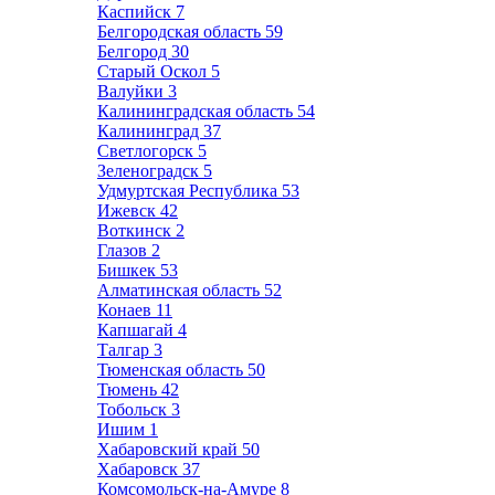
Каспийск
7
Белгородская область
59
Белгород
30
Старый Оскол
5
Валуйки
3
Калининградская область
54
Калининград
37
Светлогорск
5
Зеленоградск
5
Удмуртская Республика
53
Ижевск
42
Воткинск
2
Глазов
2
Бишкек
53
Алматинская область
52
Конаев
11
Капшагай
4
Талгар
3
Тюменская область
50
Тюмень
42
Тобольск
3
Ишим
1
Хабаровский край
50
Хабаровск
37
Комсомольск-на-Амуре
8