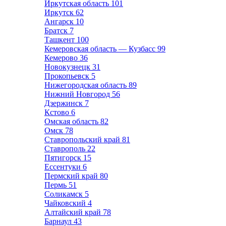
Иркутская область
101
Иркутск
62
Ангарск
10
Братск
7
Ташкент
100
Кемеровская область — Кузбасс
99
Кемерово
36
Новокузнецк
31
Прокопьевск
5
Нижегородская область
89
Нижний Новгород
56
Дзержинск
7
Кстово
6
Омская область
82
Омск
78
Ставропольский край
81
Ставрополь
22
Пятигорск
15
Ессентуки
6
Пермский край
80
Пермь
51
Соликамск
5
Чайковский
4
Алтайский край
78
Барнаул
43