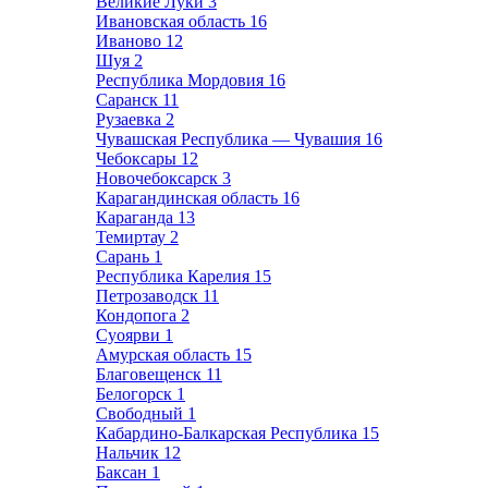
Великие Луки
3
Ивановская область
16
Иваново
12
Шуя
2
Республика Мордовия
16
Саранск
11
Рузаевка
2
Чувашская Республика — Чувашия
16
Чебоксары
12
Новочебоксарск
3
Карагандинская область
16
Караганда
13
Темиртау
2
Сарань
1
Республика Карелия
15
Петрозаводск
11
Кондопога
2
Суоярви
1
Амурская область
15
Благовещенск
11
Белогорск
1
Свободный
1
Кабардино-Балкарская Республика
15
Нальчик
12
Баксан
1