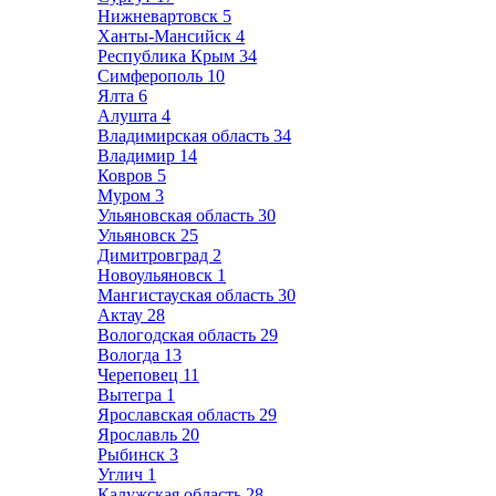
Нижневартовск
5
Ханты-Мансийск
4
Республика Крым
34
Симферополь
10
Ялта
6
Алушта
4
Владимирская область
34
Владимир
14
Ковров
5
Муром
3
Ульяновская область
30
Ульяновск
25
Димитровград
2
Новоульяновск
1
Мангистауская область
30
Актау
28
Вологодская область
29
Вологда
13
Череповец
11
Вытегра
1
Ярославская область
29
Ярославль
20
Рыбинск
3
Углич
1
Калужская область
28