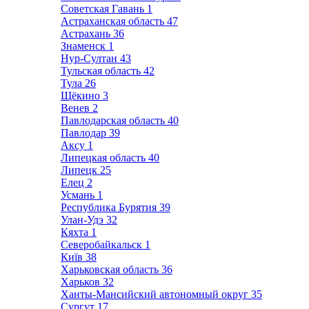
Советская Гавань
1
Астраханская область
47
Астрахань
36
Знаменск
1
Нур-Султан
43
Тульская область
42
Тула
26
Щёкино
3
Венев
2
Павлодарская область
40
Павлодар
39
Аксу
1
Липецкая область
40
Липецк
25
Елец
2
Усмань
1
Республика Бурятия
39
Улан-Удэ
32
Кяхта
1
Северобайкальск
1
Київ
38
Харьковская область
36
Харьков
32
Ханты-Мансийский автономный округ
35
Сургут
17