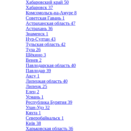
Хабаровский край
50
Хабаровск
37
Комсомольск-на-Амуре
8
Советская Гавань
1
Астраханская область
47
Астрахань
36
Знаменск
1
Нур-Султан
43
Тульская область
42
Тула
26
Щёкино
3
Венев
2
Павлодарская область
40
Павлодар
39
Аксу
1
Липецкая область
40
Липецк
25
Елец
2
Усмань
1
Республика Бурятия
39
Улан-Удэ
32
Кяхта
1
Северобайкальск
1
Київ
38
Харьковская область
36