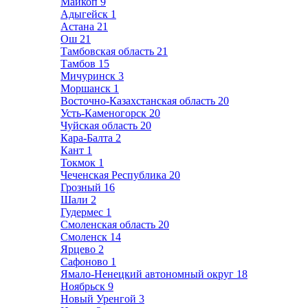
Майкоп
9
Адыгейск
1
Астана
21
Ош
21
Тамбовская область
21
Тамбов
15
Мичуринск
3
Моршанск
1
Восточно-Казахстанская область
20
Усть-Каменогорск
20
Чуйская область
20
Кара-Балта
2
Кант
1
Токмок
1
Чеченская Республика
20
Грозный
16
Шали
2
Гудермес
1
Смоленская область
20
Смоленск
14
Ярцево
2
Сафоново
1
Ямало-Ненецкий автономный округ
18
Ноябрьск
9
Новый Уренгой
3