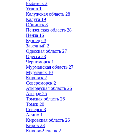
Рыбинск
3
Углич
1
Калужская область
28
Калуга
19
Обнинск
8
Пензенская область
28
Пенза
16
Кузнецк
3
Заречный
2
Одесская область
27
Одесса
23
Черноморск
1
Мурманская область
27
Мурманск
10
Кировск
2
Североморск
2
Атырауская область
26
Атырау
25
Томская область
26
Томск
20
Северск
3
Асино
1
Кировская область
26
Киров
23
Кирово-Чепецк
2