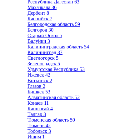
Республика Дагестан
63
Махачкала
36
Дербент
8
Каспийск
7
Белгородская область
59
Белгород
30
Старый Оскол
5
Валуйки
3
Калининградская область
54
Калининград
37
Светлогорск
5
Зеленоградск
5
Удмуртская Республика
53
Ижевск
42
Воткинск
2
Глазов
2
Бишкек
53
Алматинская область
52
Конаев
11
Капшагай
4
Талгар
3
Тюменская область
50
Тюмень
42
Тобольск
3
Ишим
1