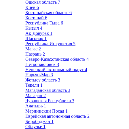
Ошская область
7
Киев
6
Костанайская область
6
Костанай
6
Республика Тыва
6
Кызыл
4
Ак-Довурак
1
Шагонар
1
Республика Ингушетия
5
Магас
2
Назрань
2
Северо-Казахстанская область
4
Петропавловск
3
Ненецкий автономный округ
4
Нарьян-Мар
3
Жетысу область
3
Текели
1
Магаданская область
3
Магадан
2
Чувашская Республика
3
Алатырь
1
Мариинский Посад
1
Еврейская автономная область
2
Биробиджан
1
Облучье
1