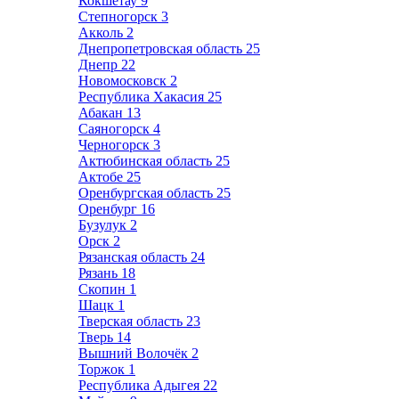
Кокшетау
9
Степногорск
3
Акколь
2
Днепропетровская область
25
Днепр
22
Новомосковск
2
Республика Хакасия
25
Абакан
13
Саяногорск
4
Черногорск
3
Актюбинская область
25
Актобе
25
Оренбургская область
25
Оренбург
16
Бузулук
2
Орск
2
Рязанская область
24
Рязань
18
Скопин
1
Шацк
1
Тверская область
23
Тверь
14
Вышний Волочёк
2
Торжок
1
Республика Адыгея
22