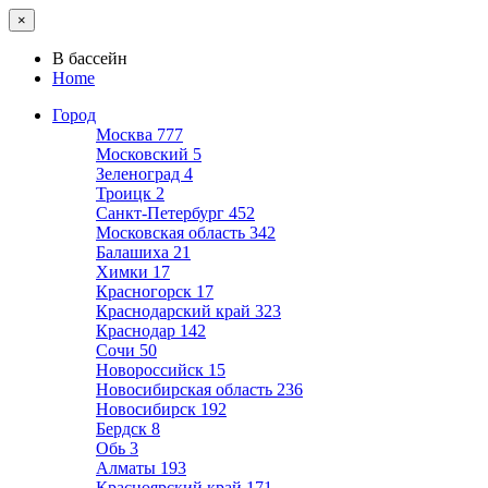
×
В бассейн
Home
Город
Москва
777
Московский
5
Зеленоград
4
Троицк
2
Санкт-Петербург
452
Московская область
342
Балашиха
21
Химки
17
Красногорск
17
Краснодарский край
323
Краснодар
142
Сочи
50
Новороссийск
15
Новосибирская область
236
Новосибирск
192
Бердск
8
Обь
3
Алматы
193
Красноярский край
171