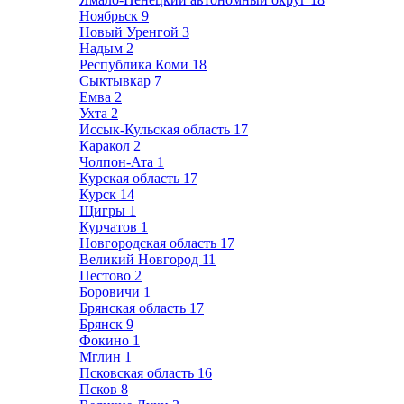
Ноябрьск
9
Новый Уренгой
3
Надым
2
Республика Коми
18
Сыктывкар
7
Емва
2
Ухта
2
Иссык-Кульская область
17
Каракол
2
Чолпон-Ата
1
Курская область
17
Курск
14
Щигры
1
Курчатов
1
Новгородская область
17
Великий Новгород
11
Пестово
2
Боровичи
1
Брянская область
17
Брянск
9
Фокино
1
Мглин
1
Псковская область
16
Псков
8