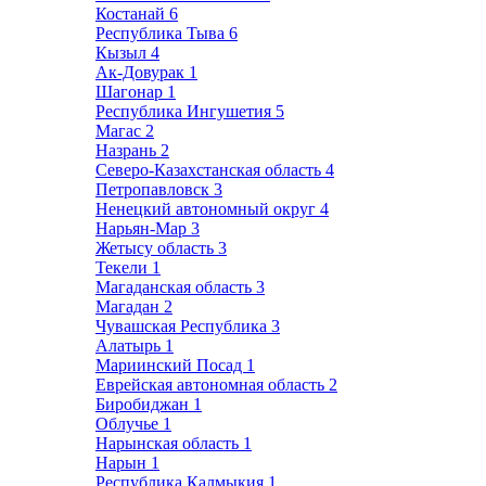
Костанай
6
Республика Тыва
6
Кызыл
4
Ак-Довурак
1
Шагонар
1
Республика Ингушетия
5
Магас
2
Назрань
2
Северо-Казахстанская область
4
Петропавловск
3
Ненецкий автономный округ
4
Нарьян-Мар
3
Жетысу область
3
Текели
1
Магаданская область
3
Магадан
2
Чувашская Республика
3
Алатырь
1
Мариинский Посад
1
Еврейская автономная область
2
Биробиджан
1
Облучье
1
Нарынская область
1
Нарын
1
Республика Калмыкия
1