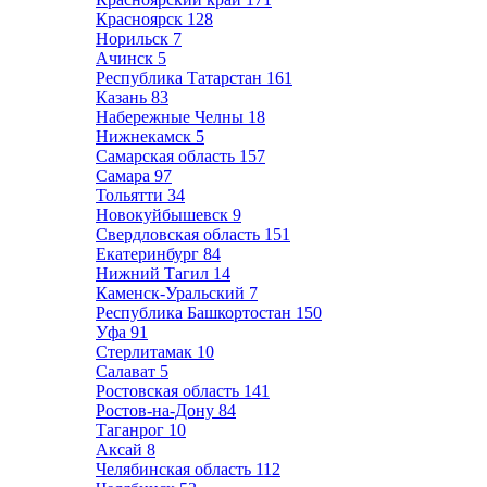
Красноярск
128
Норильск
7
Ачинск
5
Республика Татарстан
161
Казань
83
Набережные Челны
18
Нижнекамск
5
Самарская область
157
Самара
97
Тольятти
34
Новокуйбышевск
9
Свердловская область
151
Екатеринбург
84
Нижний Тагил
14
Каменск-Уральский
7
Республика Башкортостан
150
Уфа
91
Стерлитамак
10
Салават
5
Ростовская область
141
Ростов-на-Дону
84
Таганрог
10
Аксай
8
Челябинская область
112