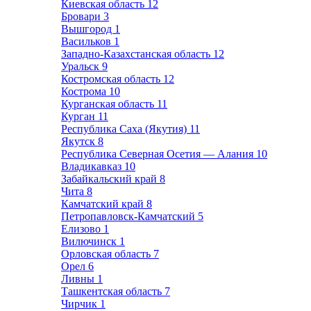
Киевская область
12
Бровари
3
Вышгород
1
Васильков
1
Западно-Казахстанская область
12
Уральск
9
Костромская область
12
Кострома
10
Курганская область
11
Курган
11
Республика Саха (Якутия)
11
Якутск
8
Республика Северная Осетия — Алания
10
Владикавказ
10
Забайкальский край
8
Чита
8
Камчатский край
8
Петропавловск-Камчатский
5
Елизово
1
Вилючинск
1
Орловская область
7
Орел
6
Ливны
1
Ташкентская область
7
Чирчик
1