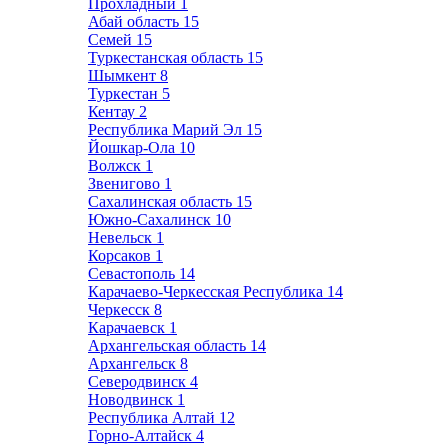
Прохладный
1
Абай область
15
Семей
15
Туркестанская область
15
Шымкент
8
Туркестан
5
Кентау
2
Республика Марий Эл
15
Йошкар-Ола
10
Волжск
1
Звенигово
1
Сахалинская область
15
Южно-Сахалинск
10
Невельск
1
Корсаков
1
Севастополь
14
Карачаево-Черкесская Республика
14
Черкесск
8
Карачаевск
1
Архангельская область
14
Архангельск
8
Северодвинск
4
Новодвинск
1
Республика Алтай
12
Горно-Алтайск
4