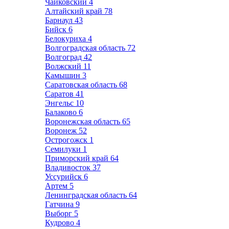
Чайковский
4
Алтайский край
78
Барнаул
43
Бийск
6
Белокуриха
4
Волгоградская область
72
Волгоград
42
Волжский
11
Камышин
3
Саратовская область
68
Саратов
41
Энгельс
10
Балаково
6
Воронежская область
65
Воронеж
52
Острогожск
1
Семилуки
1
Приморский край
64
Владивосток
37
Уссурийск
6
Артем
5
Ленинградская область
64
Гатчина
9
Выборг
5
Кудрово
4