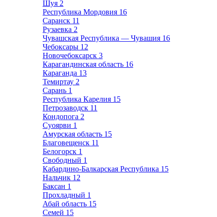
Шуя
2
Республика Мордовия
16
Саранск
11
Рузаевка
2
Чувашская Республика — Чувашия
16
Чебоксары
12
Новочебоксарск
3
Карагандинская область
16
Караганда
13
Темиртау
2
Сарань
1
Республика Карелия
15
Петрозаводск
11
Кондопога
2
Суоярви
1
Амурская область
15
Благовещенск
11
Белогорск
1
Свободный
1
Кабардино-Балкарская Республика
15
Нальчик
12
Баксан
1
Прохладный
1
Абай область
15
Семей
15