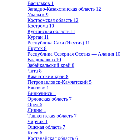
Васильков
1
Западно-Казахстанская область
12
Уральск
9
Костромская область
12
Кострома
10
Курганская область
11
Курган
11
Республика Саха (Якутия)
11
Якутск
8
Республика Северная Осетия — Алания
10
Владикавказ
10
Забайкальский край
8
Чита
8
Камчатский край
8
Петропавловск-Камчатский
5
Елизово
1
Вилючинск
1
Орловская область
7
Орел
6
Ливны
1
Ташкентская область
7
Чирчик
1
Ошская область
7
Киев
6
Костанайская область
6