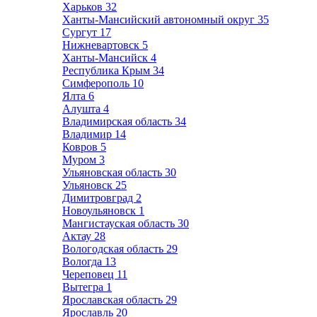
Харьков
32
Ханты-Мансийский автономный округ
35
Сургут
17
Нижневартовск
5
Ханты-Мансийск
4
Республика Крым
34
Симферополь
10
Ялта
6
Алушта
4
Владимирская область
34
Владимир
14
Ковров
5
Муром
3
Ульяновская область
30
Ульяновск
25
Димитровград
2
Новоульяновск
1
Мангистауская область
30
Актау
28
Вологодская область
29
Вологда
13
Череповец
11
Вытегра
1
Ярославская область
29
Ярославль
20