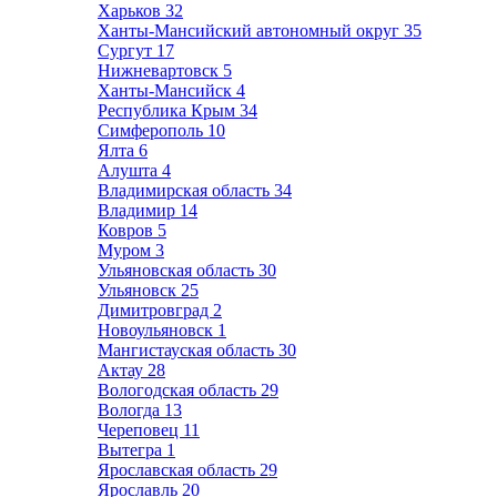
Харьков
32
Ханты-Мансийский автономный округ
35
Сургут
17
Нижневартовск
5
Ханты-Мансийск
4
Республика Крым
34
Симферополь
10
Ялта
6
Алушта
4
Владимирская область
34
Владимир
14
Ковров
5
Муром
3
Ульяновская область
30
Ульяновск
25
Димитровград
2
Новоульяновск
1
Мангистауская область
30
Актау
28
Вологодская область
29
Вологда
13
Череповец
11
Вытегра
1
Ярославская область
29
Ярославль
20