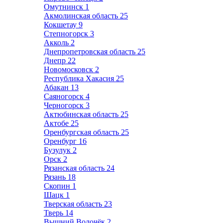
Омутнинск
1
Акмолинская область
25
Кокшетау
9
Степногорск
3
Акколь
2
Днепропетровская область
25
Днепр
22
Новомосковск
2
Республика Хакасия
25
Абакан
13
Саяногорск
4
Черногорск
3
Актюбинская область
25
Актобе
25
Оренбургская область
25
Оренбург
16
Бузулук
2
Орск
2
Рязанская область
24
Рязань
18
Скопин
1
Шацк
1
Тверская область
23
Тверь
14
Вышний Волочёк
2