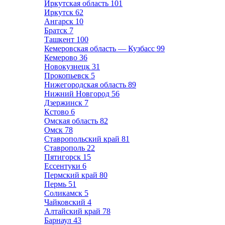
Иркутская область
101
Иркутск
62
Ангарск
10
Братск
7
Ташкент
100
Кемеровская область — Кузбасс
99
Кемерово
36
Новокузнецк
31
Прокопьевск
5
Нижегородская область
89
Нижний Новгород
56
Дзержинск
7
Кстово
6
Омская область
82
Омск
78
Ставропольский край
81
Ставрополь
22
Пятигорск
15
Ессентуки
6
Пермский край
80
Пермь
51
Соликамск
5
Чайковский
4
Алтайский край
78
Барнаул
43