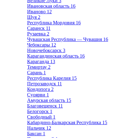
Великие Луки
3
Ивановская область
16
Иваново
12
Шуя
2
Республика Мордовия
16
Саранск
11
Рузаевка
2
Чувашская Республика — Чувашия
16
Чебоксары
12
Новочебоксарск
3
Карагандинская область
16
Караганда
13
Темиртау
2
Сарань
1
Республика Карелия
15
Петрозаводск
11
Кондопога
2
Суоярви
1
Амурская область
15
Благовещенск
11
Белогорск
1
Свободный
1
Кабардино-Балкарская Республика
15
Нальчик
12
Баксан
1