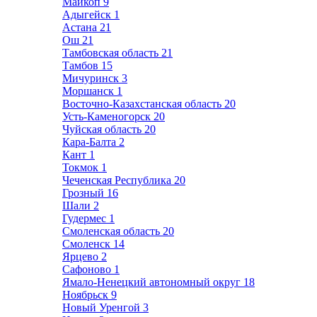
Майкоп
9
Адыгейск
1
Астана
21
Ош
21
Тамбовская область
21
Тамбов
15
Мичуринск
3
Моршанск
1
Восточно-Казахстанская область
20
Усть-Каменогорск
20
Чуйская область
20
Кара-Балта
2
Кант
1
Токмок
1
Чеченская Республика
20
Грозный
16
Шали
2
Гудермес
1
Смоленская область
20
Смоленск
14
Ярцево
2
Сафоново
1
Ямало-Ненецкий автономный округ
18
Ноябрьск
9
Новый Уренгой
3