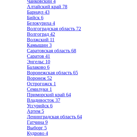
Чайковский
4
Алтайский край
78
Барнаул
43
Бийск
6
Белокуриха
4
Волгоградская область
72
Волгоград
42
Волжский
11
Камышин
3
Саратовская область
68
Саратов
41
Энгельс
10
Балаково
6
Воронежская область
65
Воронеж
52
Острогожск
1
Семилуки
1
Приморский край
64
Владивосток
37
Уссурийск
6
Артем
5
Ленинградская область
64
Гатчина
9
Выборг
5
Кудрово
4