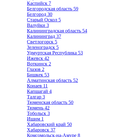
Каспийск
7
Белгородская область
59
Белгород
30
Старый Оскол
5
Валуйки
3
Калининградская область
54
Калининград
37
Светлогорск
5
Зеленоградск
5
Удмуртская Республика
53
Ижевск
42
Воткинск
2
Глазов
2
Бишкек
53
Алматинская область
52
Конаев
11
Капшагай
4
Талгар
3
Тюменская область
50
Тюмень
42
Тобольск
3
Ишим
1
Хабаровский край
50
Хабаровск
37
Комсомольск-на-Амуре
8