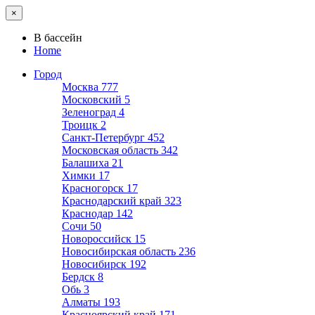
×
В бассейн
Home
Город
Москва
777
Московский
5
Зеленоград
4
Троицк
2
Санкт-Петербург
452
Московская область
342
Балашиха
21
Химки
17
Красногорск
17
Краснодарский край
323
Краснодар
142
Сочи
50
Новороссийск
15
Новосибирская область
236
Новосибирск
192
Бердск
8
Обь
3
Алматы
193
Красноярский край
171