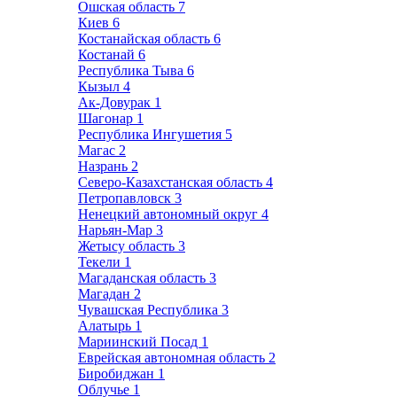
Ошская область
7
Киев
6
Костанайская область
6
Костанай
6
Республика Тыва
6
Кызыл
4
Ак-Довурак
1
Шагонар
1
Республика Ингушетия
5
Магас
2
Назрань
2
Северо-Казахстанская область
4
Петропавловск
3
Ненецкий автономный округ
4
Нарьян-Мар
3
Жетысу область
3
Текели
1
Магаданская область
3
Магадан
2
Чувашская Республика
3
Алатырь
1
Мариинский Посад
1
Еврейская автономная область
2
Биробиджан
1
Облучье
1