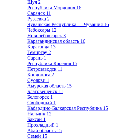
Шуя
2
Республика Мордовия
16
Саранск
11
Рузаевка
2
Чувашская Республика — Чувашия
16
Чебоксары
12
Новочебоксарск
3
Карагандинская область
16
Караганда
13
Темиртау
2
Сарань
1
Республика Карелия
15
Петрозаводск
11
Кондопога
2
Суоярви
1
Амурская область
15
Благовещенск
11
Белогорск
1
Свободный
1
Кабардино-Балкарская Республика
15
Нальчик
12
Баксан
1
Прохладный
1
Абай область
15
Семей
15