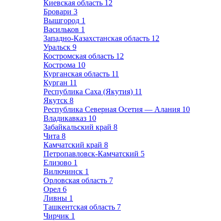
Киевская область
12
Бровари
3
Вышгород
1
Васильков
1
Западно-Казахстанская область
12
Уральск
9
Костромская область
12
Кострома
10
Курганская область
11
Курган
11
Республика Саха (Якутия)
11
Якутск
8
Республика Северная Осетия — Алания
10
Владикавказ
10
Забайкальский край
8
Чита
8
Камчатский край
8
Петропавловск-Камчатский
5
Елизово
1
Вилючинск
1
Орловская область
7
Орел
6
Ливны
1
Ташкентская область
7
Чирчик
1