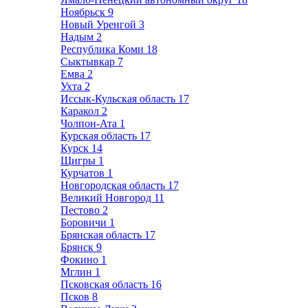
Ноябрьск
9
Новый Уренгой
3
Надым
2
Республика Коми
18
Сыктывкар
7
Емва
2
Ухта
2
Иссык-Кульская область
17
Каракол
2
Чолпон-Ата
1
Курская область
17
Курск
14
Щигры
1
Курчатов
1
Новгородская область
17
Великий Новгород
11
Пестово
2
Боровичи
1
Брянская область
17
Брянск
9
Фокино
1
Мглин
1
Псковская область
16
Псков
8