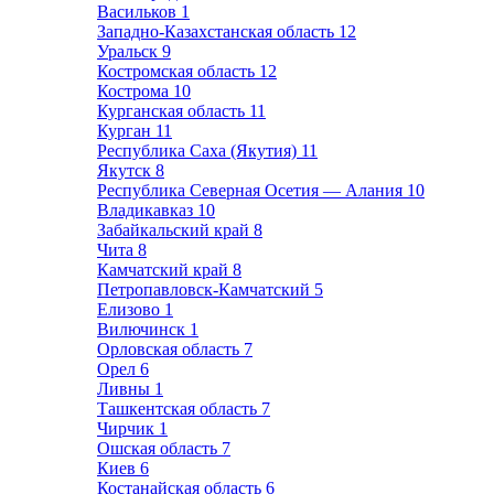
Васильков
1
Западно-Казахстанская область
12
Уральск
9
Костромская область
12
Кострома
10
Курганская область
11
Курган
11
Республика Саха (Якутия)
11
Якутск
8
Республика Северная Осетия — Алания
10
Владикавказ
10
Забайкальский край
8
Чита
8
Камчатский край
8
Петропавловск-Камчатский
5
Елизово
1
Вилючинск
1
Орловская область
7
Орел
6
Ливны
1
Ташкентская область
7
Чирчик
1
Ошская область
7
Киев
6
Костанайская область
6