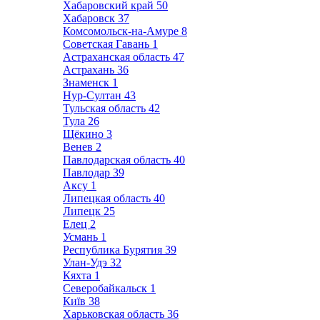
Хабаровский край
50
Хабаровск
37
Комсомольск-на-Амуре
8
Советская Гавань
1
Астраханская область
47
Астрахань
36
Знаменск
1
Нур-Султан
43
Тульская область
42
Тула
26
Щёкино
3
Венев
2
Павлодарская область
40
Павлодар
39
Аксу
1
Липецкая область
40
Липецк
25
Елец
2
Усмань
1
Республика Бурятия
39
Улан-Удэ
32
Кяхта
1
Северобайкальск
1
Київ
38
Харьковская область
36