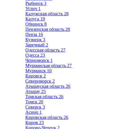
Рыбинск
3
Углич
1
Калужская область
28
Калуга
19
Обнинск
8
Пензенская область
28
Пенза
16
Кузнецк
3
Заречный
2
Одесская область
27
Одесса
23
Черноморск
1
Мурманская область
27
Мурманск
10
Кировск
2
Североморск
2
Атырауская область
26
Атырау
25
Томская область
26
Томск
20
Северск
3
Асино
1
Кировская область
26
Киров
23
Кирово-Чепецк
2