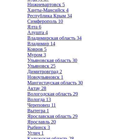
Нижневартовск
5
Ханты-Мансийск
4
Республика Крым
34
Симферополь
10
Ялта
6
Алушта
4
Владимирская область
34
Владимир
14
Ковров
5
Муром
3
Ульяновская область
30
Ульяновск
25
Димитровград
2
Новоульяновск
1
Мангистауская область
30
Актау
28
Вологодская область
29
Вологда
13
Череповец
11
Вытегра
1
Ярославская область
29
Ярославль
20
Рыбинск
3
Углич
1
Калужская область
28