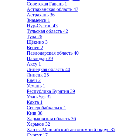
Советская Гавань
1
Астраханская область
47
Астрахань
36
Знаменск
1
Нур-Султан
43
Тульская область
42
Тула
26
Щёкино
3
Венев
2
Павлодарская область
40
Павлодар
39
Аксу
1
Липецкая область
40
Липецк
25
Елец
2
Усмань
1
Республика Бурятия
39
Улан-Удэ
32
Кяхта
1
Северобайкальск
1
Київ
38
Харьковская область
36
Харьков
32
Ханты-Мансийский автономный округ
35
Сургут
17