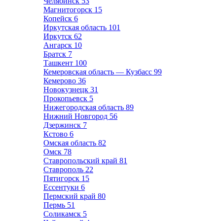
Челябинск
53
Магнитогорск
15
Копейск
6
Иркутская область
101
Иркутск
62
Ангарск
10
Братск
7
Ташкент
100
Кемеровская область — Кузбасс
99
Кемерово
36
Новокузнецк
31
Прокопьевск
5
Нижегородская область
89
Нижний Новгород
56
Дзержинск
7
Кстово
6
Омская область
82
Омск
78
Ставропольский край
81
Ставрополь
22
Пятигорск
15
Ессентуки
6
Пермский край
80
Пермь
51
Соликамск
5