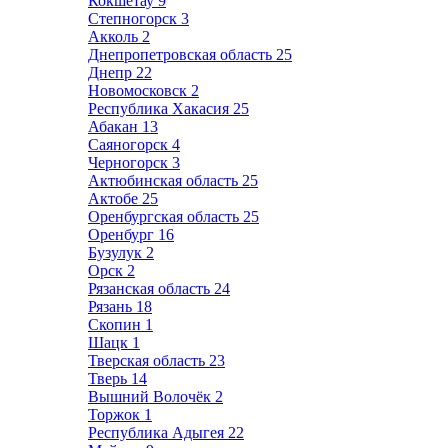
Кокшетау
9
Степногорск
3
Акколь
2
Днепропетровская область
25
Днепр
22
Новомосковск
2
Республика Хакасия
25
Абакан
13
Саяногорск
4
Черногорск
3
Актюбинская область
25
Актобе
25
Оренбургская область
25
Оренбург
16
Бузулук
2
Орск
2
Рязанская область
24
Рязань
18
Скопин
1
Шацк
1
Тверская область
23
Тверь
14
Вышний Волочёк
2
Торжок
1
Республика Адыгея
22