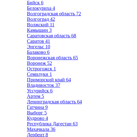
Бийск
6
Белокуриха
4
Волгоградская область
72
Волгоград
42
Волжский
11
Камышин
3
Саратовская область
68
Саратов
41
Энгельс
10
Балаково
6
Воронежская область
65
Воронеж
52
Острогожск
1
Семилуки
1
Приморский край
64
Владивосток
37
Уссурийск
6
Артем
5
Ленинградская область
64
Гатчина
9
Выборг
5
Кудрово
4
Республика Дагестан
63
Махачкала
36
Дербент
8