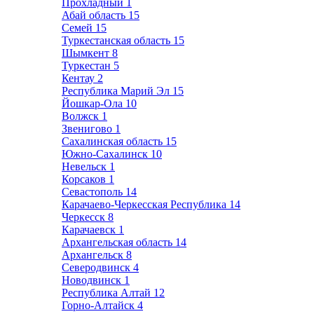
Прохладный
1
Абай область
15
Семей
15
Туркестанская область
15
Шымкент
8
Туркестан
5
Кентау
2
Республика Марий Эл
15
Йошкар-Ола
10
Волжск
1
Звенигово
1
Сахалинская область
15
Южно-Сахалинск
10
Невельск
1
Корсаков
1
Севастополь
14
Карачаево-Черкесская Республика
14
Черкесск
8
Карачаевск
1
Архангельская область
14
Архангельск
8
Северодвинск
4
Новодвинск
1
Республика Алтай
12
Горно-Алтайск
4