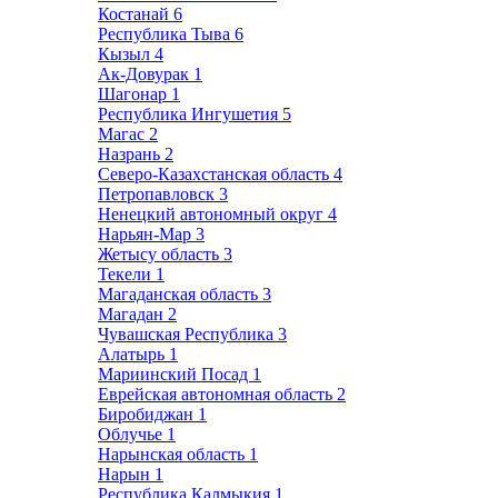
Костанай
6
Республика Тыва
6
Кызыл
4
Ак-Довурак
1
Шагонар
1
Республика Ингушетия
5
Магас
2
Назрань
2
Северо-Казахстанская область
4
Петропавловск
3
Ненецкий автономный округ
4
Нарьян-Мар
3
Жетысу область
3
Текели
1
Магаданская область
3
Магадан
2
Чувашская Республика
3
Алатырь
1
Мариинский Посад
1
Еврейская автономная область
2
Биробиджан
1
Облучье
1
Нарынская область
1
Нарын
1
Республика Калмыкия
1