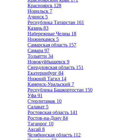
Красноярск
128
Норильск
7
Ачинск
5
Республика Татарстан
161
Казань
83
Набережные Челны
18
Нижнекамск
5
Самарская область
157
Самара
97
Тольятти
34
Новокуйбышевск
9
Свердловская область
151
Екатеринбург
84
Нижний Тагил
14
Каменск-Уральский
7
Республика Башкортостан
150
Уфа
91
Стерлитамак
10
Салават
5
Ростовская область
141
Ростов-на-Дону
84
Таганрог
10
Аксай
8
Челябинская область
112