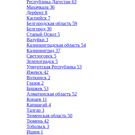
Республика Дагестан
63
Махачкала
36
Дербент
8
Каспийск
7
Белгородская область
59
Белгород
30
Старый Оскол
5
Валуйки
3
Калининградская область
54
Калининград
37
Светлогорск
5
Зеленоградск
5
Удмуртская Республика
53
Ижевск
42
Воткинск
2
Глазов
2
Бишкек
53
Алматинская область
52
Конаев
11
Капшагай
4
Талгар
3
Тюменская область
50
Тюмень
42
Тобольск
3
Ишим
1