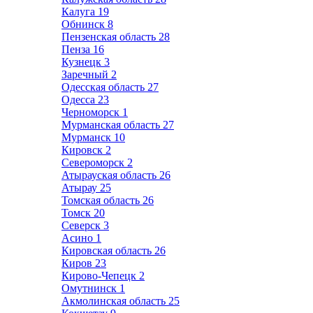
Калуга
19
Обнинск
8
Пензенская область
28
Пенза
16
Кузнецк
3
Заречный
2
Одесская область
27
Одесса
23
Черноморск
1
Мурманская область
27
Мурманск
10
Кировск
2
Североморск
2
Атырауская область
26
Атырау
25
Томская область
26
Томск
20
Северск
3
Асино
1
Кировская область
26
Киров
23
Кирово-Чепецк
2
Омутнинск
1
Акмолинская область
25