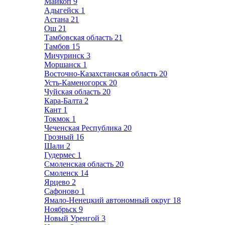
Майкоп
9
Адыгейск
1
Астана
21
Ош
21
Тамбовская область
21
Тамбов
15
Мичуринск
3
Моршанск
1
Восточно-Казахстанская область
20
Усть-Каменогорск
20
Чуйская область
20
Кара-Балта
2
Кант
1
Токмок
1
Чеченская Республика
20
Грозный
16
Шали
2
Гудермес
1
Смоленская область
20
Смоленск
14
Ярцево
2
Сафоново
1
Ямало-Ненецкий автономный округ
18
Ноябрьск
9
Новый Уренгой
3