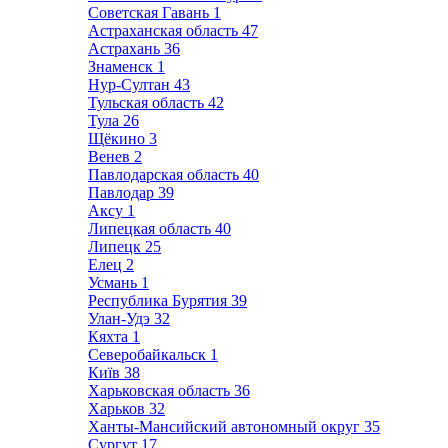
Советская Гавань
1
Астраханская область
47
Астрахань
36
Знаменск
1
Нур-Султан
43
Тульская область
42
Тула
26
Щёкино
3
Венев
2
Павлодарская область
40
Павлодар
39
Аксу
1
Липецкая область
40
Липецк
25
Елец
2
Усмань
1
Республика Бурятия
39
Улан-Удэ
32
Кяхта
1
Северобайкальск
1
Київ
38
Харьковская область
36
Харьков
32
Ханты-Мансийский автономный округ
35
Сургут
17