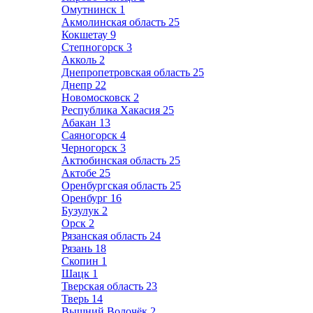
Омутнинск
1
Акмолинская область
25
Кокшетау
9
Степногорск
3
Акколь
2
Днепропетровская область
25
Днепр
22
Новомосковск
2
Республика Хакасия
25
Абакан
13
Саяногорск
4
Черногорск
3
Актюбинская область
25
Актобе
25
Оренбургская область
25
Оренбург
16
Бузулук
2
Орск
2
Рязанская область
24
Рязань
18
Скопин
1
Шацк
1
Тверская область
23
Тверь
14
Вышний Волочёк
2