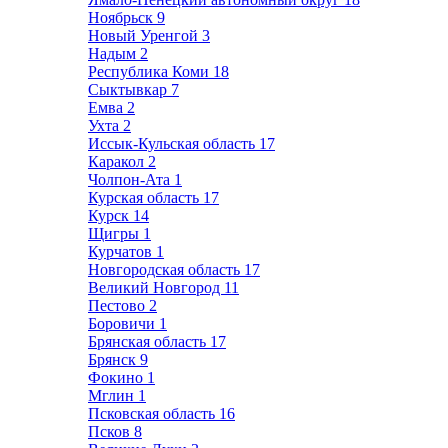
Ноябрьск
9
Новый Уренгой
3
Надым
2
Республика Коми
18
Сыктывкар
7
Емва
2
Ухта
2
Иссык-Кульская область
17
Каракол
2
Чолпон-Ата
1
Курская область
17
Курск
14
Щигры
1
Курчатов
1
Новгородская область
17
Великий Новгород
11
Пестово
2
Боровичи
1
Брянская область
17
Брянск
9
Фокино
1
Мглин
1
Псковская область
16
Псков
8