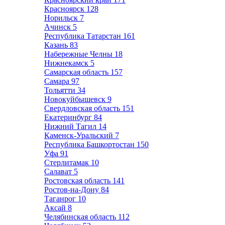
Красноярск
128
Норильск
7
Ачинск
5
Республика Татарстан
161
Казань
83
Набережные Челны
18
Нижнекамск
5
Самарская область
157
Самара
97
Тольятти
34
Новокуйбышевск
9
Свердловская область
151
Екатеринбург
84
Нижний Тагил
14
Каменск-Уральский
7
Республика Башкортостан
150
Уфа
91
Стерлитамак
10
Салават
5
Ростовская область
141
Ростов-на-Дону
84
Таганрог
10
Аксай
8
Челябинская область
112