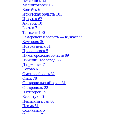
Челябинск
53
Магнитогорск
15
Копейск
6
Иркутская область
101
Иркутск
62
Ангарск
10
Братск
7
Ташкент
100
Кемеровская область — Кузбасс
99
Кемерово
36
Новокузнецк
31
Прокопьевск
5
Нижегородская область
89
Нижний Новгород
56
Дзержинск
7
Кстово
6
Омская область
82
Омск
78
Ставропольский край
81
Ставрополь
22
Пятигорск
15
Ессентуки
6
Пермский край
80
Пермь
51
Соликамск
5