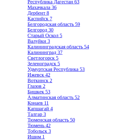
Республика Дагестан
63
Махачкала
36
Дербент
8
Каспийск
7
Белгородская область
59
Белгород
30
Старый Оскол
5
Валуйки
3
Калининградская область
54
Калининград
37
Светлогорск
5
Зеленоградск
5
Удмуртская Республика
53
Ижевск
42
Воткинск
2
Глазов
2
Бишкек
53
Алматинская область
52
Конаев
11
Капшагай
4
Талгар
3
Тюменская область
50
Тюмень
42
Тобольск
3
Ишим
1