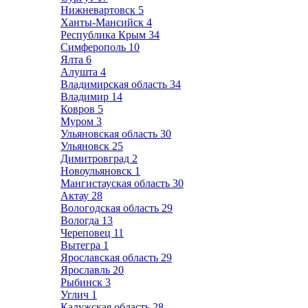
Нижневартовск
5
Ханты-Мансийск
4
Республика Крым
34
Симферополь
10
Ялта
6
Алушта
4
Владимирская область
34
Владимир
14
Ковров
5
Муром
3
Ульяновская область
30
Ульяновск
25
Димитровград
2
Новоульяновск
1
Мангистауская область
30
Актау
28
Вологодская область
29
Вологда
13
Череповец
11
Вытегра
1
Ярославская область
29
Ярославль
20
Рыбинск
3
Углич
1
Калужская область
28