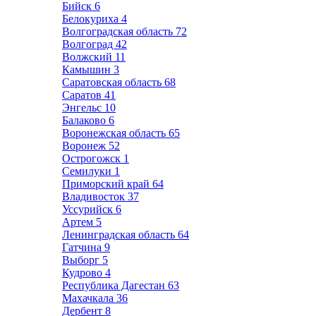
Бийск
6
Белокуриха
4
Волгоградская область
72
Волгоград
42
Волжский
11
Камышин
3
Саратовская область
68
Саратов
41
Энгельс
10
Балаково
6
Воронежская область
65
Воронеж
52
Острогожск
1
Семилуки
1
Приморский край
64
Владивосток
37
Уссурийск
6
Артем
5
Ленинградская область
64
Гатчина
9
Выборг
5
Кудрово
4
Республика Дагестан
63
Махачкала
36
Дербент
8