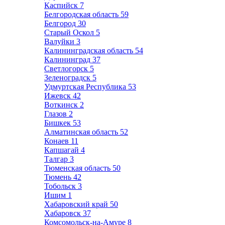
Каспийск
7
Белгородская область
59
Белгород
30
Старый Оскол
5
Валуйки
3
Калининградская область
54
Калининград
37
Светлогорск
5
Зеленоградск
5
Удмуртская Республика
53
Ижевск
42
Воткинск
2
Глазов
2
Бишкек
53
Алматинская область
52
Конаев
11
Капшагай
4
Талгар
3
Тюменская область
50
Тюмень
42
Тобольск
3
Ишим
1
Хабаровский край
50
Хабаровск
37
Комсомольск-на-Амуре
8