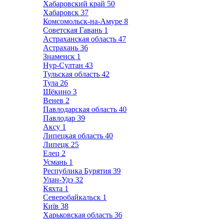
Хабаровский край
50
Хабаровск
37
Комсомольск-на-Амуре
8
Советская Гавань
1
Астраханская область
47
Астрахань
36
Знаменск
1
Нур-Султан
43
Тульская область
42
Тула
26
Щёкино
3
Венев
2
Павлодарская область
40
Павлодар
39
Аксу
1
Липецкая область
40
Липецк
25
Елец
2
Усмань
1
Республика Бурятия
39
Улан-Удэ
32
Кяхта
1
Северобайкальск
1
Київ
38
Харьковская область
36