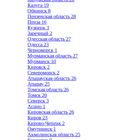
Калуга
19
Обнинск
8
Пензенская область
28
Пенза
16
Кузнецк
3
Заречный
2
Одесская область
27
Одесса
23
Черноморск
1
Мурманская область
27
Мурманск
10
Кировск
2
Североморск
2
Атырауская область
26
Атырау
25
Томская область
26
Томск
20
Северск
3
Асино
1
Кировская область
26
Киров
23
Кирово-Чепецк
2
Омутнинск
1
Акмолинская область
25