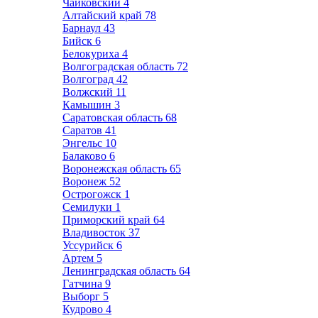
Чайковский
4
Алтайский край
78
Барнаул
43
Бийск
6
Белокуриха
4
Волгоградская область
72
Волгоград
42
Волжский
11
Камышин
3
Саратовская область
68
Саратов
41
Энгельс
10
Балаково
6
Воронежская область
65
Воронеж
52
Острогожск
1
Семилуки
1
Приморский край
64
Владивосток
37
Уссурийск
6
Артем
5
Ленинградская область
64
Гатчина
9
Выборг
5
Кудрово
4