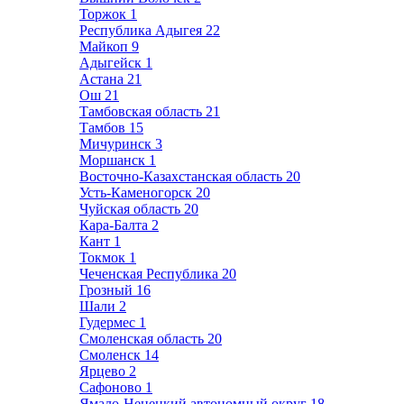
Торжок
1
Республика Адыгея
22
Майкоп
9
Адыгейск
1
Астана
21
Ош
21
Тамбовская область
21
Тамбов
15
Мичуринск
3
Моршанск
1
Восточно-Казахстанская область
20
Усть-Каменогорск
20
Чуйская область
20
Кара-Балта
2
Кант
1
Токмок
1
Чеченская Республика
20
Грозный
16
Шали
2
Гудермес
1
Смоленская область
20
Смоленск
14
Ярцево
2
Сафоново
1
Ямало-Ненецкий автономный округ
18