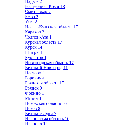
Надым
2
Республика Коми
18
Сыктывкар
7
Емва
2
Ухта
2
Иссык-Кульская область
17
Каракол
2
Чолпон-Ата
1
Курская область
17
Курск
14
Щигры
1
Курчатов
1
Новгородская область
17
Великий Новгород
11
Пестово
2
Боровичи
1
Брянская область
17
Брянск
9
Фокино
1
Мглин
1
Псковская область
16
Псков
8
Великие Луки
3
Ивановская область
16
Иваново
12