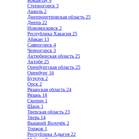
Кокшетау
9
Степногорск
3
Акколь
2
Днепропетровская область
25
Днепр
22
Новомосковск
2
Республика Хакасия
25
Абакан
13
Саяногорск
4
Черногорск
3
Актюбинская область
25
Актобе
25
Оренбургская область
25
Оренбург
16
Бузулук
2
Орск
2
Рязанская область
24
Рязань
18
Скопин
1
Шацк
1
Тверская область
23
Тверь
14
Вышний Волочёк
2
Торжок
1
Республика Адыгея
22