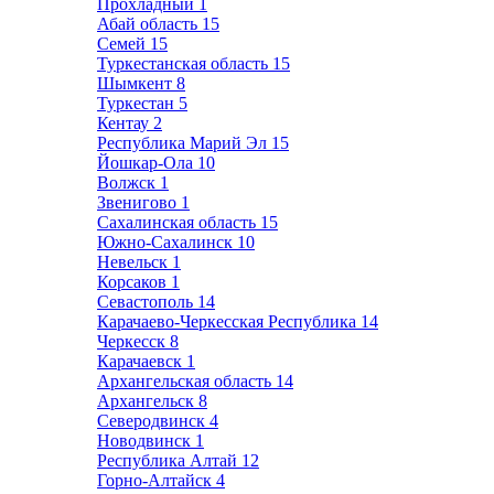
Прохладный
1
Абай область
15
Семей
15
Туркестанская область
15
Шымкент
8
Туркестан
5
Кентау
2
Республика Марий Эл
15
Йошкар-Ола
10
Волжск
1
Звенигово
1
Сахалинская область
15
Южно-Сахалинск
10
Невельск
1
Корсаков
1
Севастополь
14
Карачаево-Черкесская Республика
14
Черкесск
8
Карачаевск
1
Архангельская область
14
Архангельск
8
Северодвинск
4
Новодвинск
1
Республика Алтай
12
Горно-Алтайск
4