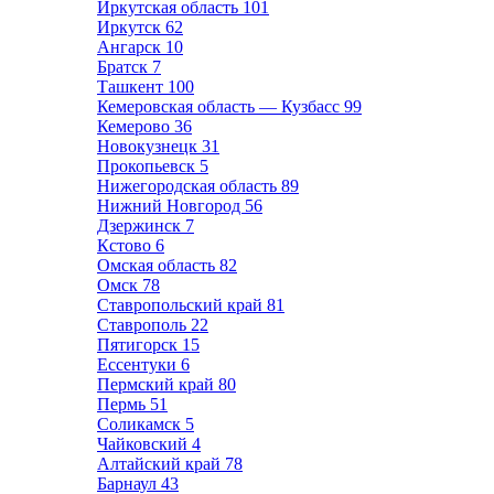
Иркутская область
101
Иркутск
62
Ангарск
10
Братск
7
Ташкент
100
Кемеровская область — Кузбасс
99
Кемерово
36
Новокузнецк
31
Прокопьевск
5
Нижегородская область
89
Нижний Новгород
56
Дзержинск
7
Кстово
6
Омская область
82
Омск
78
Ставропольский край
81
Ставрополь
22
Пятигорск
15
Ессентуки
6
Пермский край
80
Пермь
51
Соликамск
5
Чайковский
4
Алтайский край
78
Барнаул
43