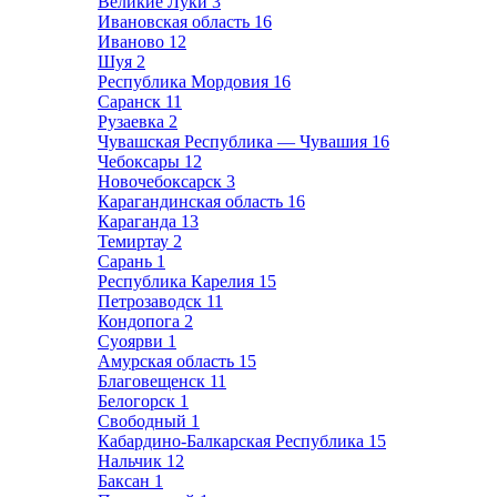
Великие Луки
3
Ивановская область
16
Иваново
12
Шуя
2
Республика Мордовия
16
Саранск
11
Рузаевка
2
Чувашская Республика — Чувашия
16
Чебоксары
12
Новочебоксарск
3
Карагандинская область
16
Караганда
13
Темиртау
2
Сарань
1
Республика Карелия
15
Петрозаводск
11
Кондопога
2
Суоярви
1
Амурская область
15
Благовещенск
11
Белогорск
1
Свободный
1
Кабардино-Балкарская Республика
15
Нальчик
12
Баксан
1