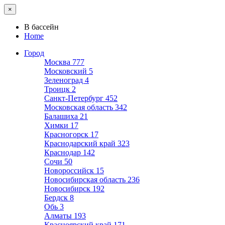
×
В бассейн
Home
Город
Москва
777
Московский
5
Зеленоград
4
Троицк
2
Санкт-Петербург
452
Московская область
342
Балашиха
21
Химки
17
Красногорск
17
Краснодарский край
323
Краснодар
142
Сочи
50
Новороссийск
15
Новосибирская область
236
Новосибирск
192
Бердск
8
Обь
3
Алматы
193
Красноярский край
171