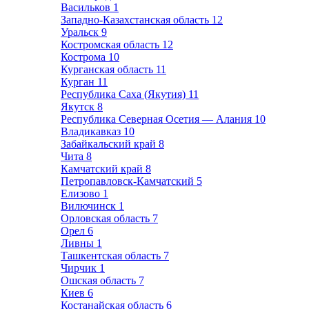
Васильков
1
Западно-Казахстанская область
12
Уральск
9
Костромская область
12
Кострома
10
Курганская область
11
Курган
11
Республика Саха (Якутия)
11
Якутск
8
Республика Северная Осетия — Алания
10
Владикавказ
10
Забайкальский край
8
Чита
8
Камчатский край
8
Петропавловск-Камчатский
5
Елизово
1
Вилючинск
1
Орловская область
7
Орел
6
Ливны
1
Ташкентская область
7
Чирчик
1
Ошская область
7
Киев
6
Костанайская область
6