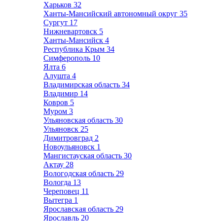
Харьков
32
Ханты-Мансийский автономный округ
35
Сургут
17
Нижневартовск
5
Ханты-Мансийск
4
Республика Крым
34
Симферополь
10
Ялта
6
Алушта
4
Владимирская область
34
Владимир
14
Ковров
5
Муром
3
Ульяновская область
30
Ульяновск
25
Димитровград
2
Новоульяновск
1
Мангистауская область
30
Актау
28
Вологодская область
29
Вологда
13
Череповец
11
Вытегра
1
Ярославская область
29
Ярославль
20