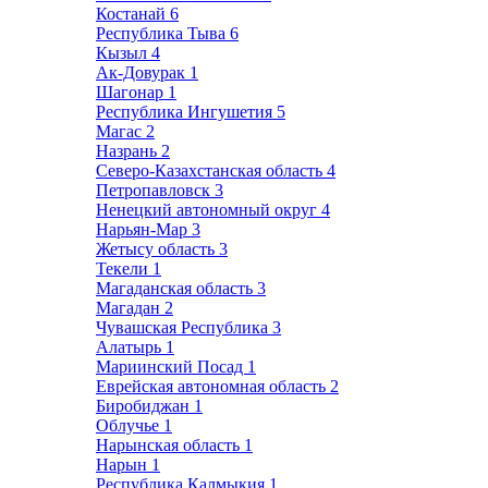
Костанай
6
Республика Тыва
6
Кызыл
4
Ак-Довурак
1
Шагонар
1
Республика Ингушетия
5
Магас
2
Назрань
2
Северо-Казахстанская область
4
Петропавловск
3
Ненецкий автономный округ
4
Нарьян-Мар
3
Жетысу область
3
Текели
1
Магаданская область
3
Магадан
2
Чувашская Республика
3
Алатырь
1
Мариинский Посад
1
Еврейская автономная область
2
Биробиджан
1
Облучье
1
Нарынская область
1
Нарын
1
Республика Калмыкия
1