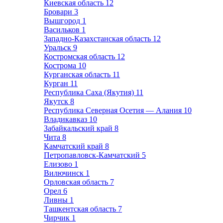
Киевская область
12
Бровари
3
Вышгород
1
Васильков
1
Западно-Казахстанская область
12
Уральск
9
Костромская область
12
Кострома
10
Курганская область
11
Курган
11
Республика Саха (Якутия)
11
Якутск
8
Республика Северная Осетия — Алания
10
Владикавказ
10
Забайкальский край
8
Чита
8
Камчатский край
8
Петропавловск-Камчатский
5
Елизово
1
Вилючинск
1
Орловская область
7
Орел
6
Ливны
1
Ташкентская область
7
Чирчик
1