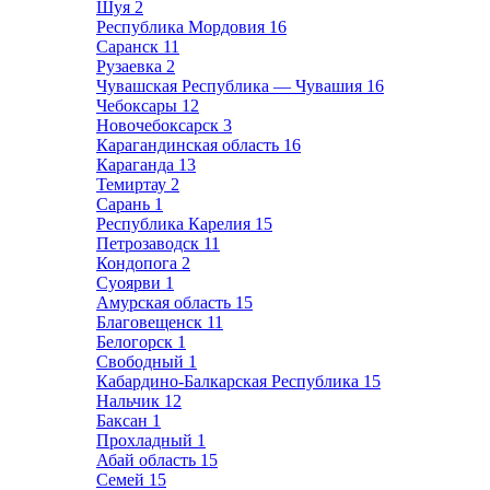
Шуя
2
Республика Мордовия
16
Саранск
11
Рузаевка
2
Чувашская Республика — Чувашия
16
Чебоксары
12
Новочебоксарск
3
Карагандинская область
16
Караганда
13
Темиртау
2
Сарань
1
Республика Карелия
15
Петрозаводск
11
Кондопога
2
Суоярви
1
Амурская область
15
Благовещенск
11
Белогорск
1
Свободный
1
Кабардино-Балкарская Республика
15
Нальчик
12
Баксан
1
Прохладный
1
Абай область
15
Семей
15