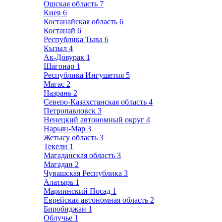
Ошская область
7
Киев
6
Костанайская область
6
Костанай
6
Республика Тыва
6
Кызыл
4
Ак-Довурак
1
Шагонар
1
Республика Ингушетия
5
Магас
2
Назрань
2
Северо-Казахстанская область
4
Петропавловск
3
Ненецкий автономный округ
4
Нарьян-Мар
3
Жетысу область
3
Текели
1
Магаданская область
3
Магадан
2
Чувашская Республика
3
Алатырь
1
Мариинский Посад
1
Еврейская автономная область
2
Биробиджан
1
Облучье
1