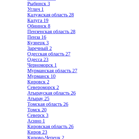
Рыбинск
3
Углич
1
Калужская область
28
Калуга
19
Обнинск
8
Пензенская область
28
Пенза
16
Кузнецк
3
Заречный
2
Одесская область
27
Одесса
23
Черноморск
1
Мурманская область
27
Мурманск
10
Кировск
2
Североморск
2
Атырауская область
26
Атырау
25
Томская область
26
Томск
20
Северск
3
Асино
1
Кировская область
26
Киров
23
Кирово-Чепецк
2