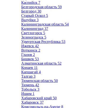
Каспийск
7
Белгородская область
59
Белгород
30
Старый Оскол
5
Валуйки
3
Калининградская область
54
Калининград
37
Светлогорск
5
Зеленоградск
5
Удмуртская Республика
53
Ижевск
42
Воткинск
2
Глазов
2
Бишкек
53
Алматинская область
52
Конаев
11
Капшагай
4
Талгар
3
Тюменская область
50
Тюмень
42
Тобольск
3
Ишим
1
Хабаровский край
50
Хабаровск
37
Комсомольск-на-Амуре
8