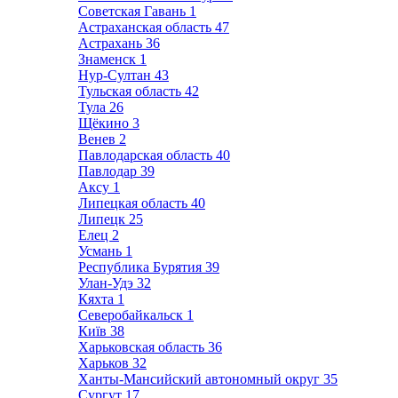
Советская Гавань
1
Астраханская область
47
Астрахань
36
Знаменск
1
Нур-Султан
43
Тульская область
42
Тула
26
Щёкино
3
Венев
2
Павлодарская область
40
Павлодар
39
Аксу
1
Липецкая область
40
Липецк
25
Елец
2
Усмань
1
Республика Бурятия
39
Улан-Удэ
32
Кяхта
1
Северобайкальск
1
Київ
38
Харьковская область
36
Харьков
32
Ханты-Мансийский автономный округ
35
Сургут
17