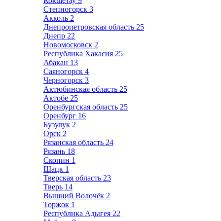
Кокшетау
9
Степногорск
3
Акколь
2
Днепропетровская область
25
Днепр
22
Новомосковск
2
Республика Хакасия
25
Абакан
13
Саяногорск
4
Черногорск
3
Актюбинская область
25
Актобе
25
Оренбургская область
25
Оренбург
16
Бузулук
2
Орск
2
Рязанская область
24
Рязань
18
Скопин
1
Шацк
1
Тверская область
23
Тверь
14
Вышний Волочёк
2
Торжок
1
Республика Адыгея
22