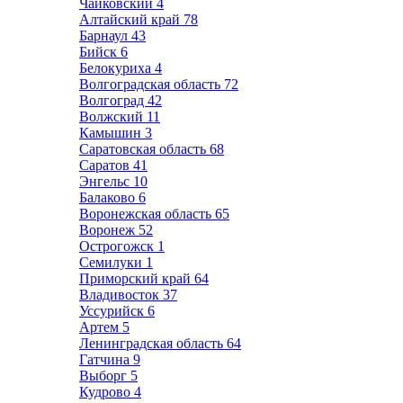
Чайковский
4
Алтайский край
78
Барнаул
43
Бийск
6
Белокуриха
4
Волгоградская область
72
Волгоград
42
Волжский
11
Камышин
3
Саратовская область
68
Саратов
41
Энгельс
10
Балаково
6
Воронежская область
65
Воронеж
52
Острогожск
1
Семилуки
1
Приморский край
64
Владивосток
37
Уссурийск
6
Артем
5
Ленинградская область
64
Гатчина
9
Выборг
5
Кудрово
4