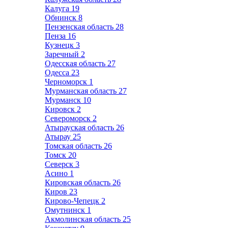
Калуга
19
Обнинск
8
Пензенская область
28
Пенза
16
Кузнецк
3
Заречный
2
Одесская область
27
Одесса
23
Черноморск
1
Мурманская область
27
Мурманск
10
Кировск
2
Североморск
2
Атырауская область
26
Атырау
25
Томская область
26
Томск
20
Северск
3
Асино
1
Кировская область
26
Киров
23
Кирово-Чепецк
2
Омутнинск
1
Акмолинская область
25