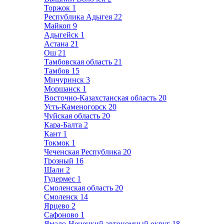
Торжок
1
Республика Адыгея
22
Майкоп
9
Адыгейск
1
Астана
21
Ош
21
Тамбовская область
21
Тамбов
15
Мичуринск
3
Моршанск
1
Восточно-Казахстанская область
20
Усть-Каменогорск
20
Чуйская область
20
Кара-Балта
2
Кант
1
Токмок
1
Чеченская Республика
20
Грозный
16
Шали
2
Гудермес
1
Смоленская область
20
Смоленск
14
Ярцево
2
Сафоново
1
Ямало-Ненецкий автономный округ
18