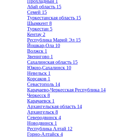
Прохладный
1
Абай область
15
Семей
15
Туркестанская область
15
Шымкент
8
Туркестан
5
Кентау
2
Республика Марий Эл
15
Йошкар-Ола
10
Волжск
1
Звенигово
1
Сахалинская область
15
Южно-Сахалинск
10
Невельск
1
Корсаков
1
Севастополь
14
Карачаево-Черкесская Республика
14
Черкесск
8
Карачаевск
1
Архангельская область
14
Архангельск
8
Северодвинск
4
Новодвинск
1
Республика Алтай
12
Горно-Алтайск
4