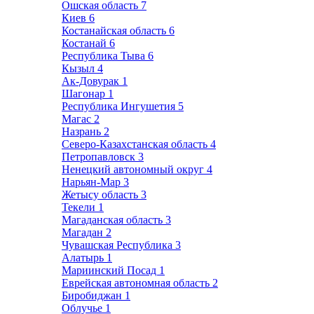
Ошская область
7
Киев
6
Костанайская область
6
Костанай
6
Республика Тыва
6
Кызыл
4
Ак-Довурак
1
Шагонар
1
Республика Ингушетия
5
Магас
2
Назрань
2
Северо-Казахстанская область
4
Петропавловск
3
Ненецкий автономный округ
4
Нарьян-Мар
3
Жетысу область
3
Текели
1
Магаданская область
3
Магадан
2
Чувашская Республика
3
Алатырь
1
Мариинский Посад
1
Еврейская автономная область
2
Биробиджан
1
Облучье
1