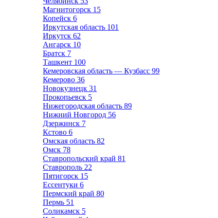
Челябинск
53
Магнитогорск
15
Копейск
6
Иркутская область
101
Иркутск
62
Ангарск
10
Братск
7
Ташкент
100
Кемеровская область — Кузбасс
99
Кемерово
36
Новокузнецк
31
Прокопьевск
5
Нижегородская область
89
Нижний Новгород
56
Дзержинск
7
Кстово
6
Омская область
82
Омск
78
Ставропольский край
81
Ставрополь
22
Пятигорск
15
Ессентуки
6
Пермский край
80
Пермь
51
Соликамск
5