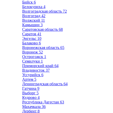
Бийск
6
Белокуриха
4
Волгоградская область
72
Волгоград
42
Волжский
11
Камышин
3
Саратовская область
68
Саратов
41
Энгельс
10
Балаково
6
Воронежская область
65
Воронеж
52
Острогожск
1
Семилуки
1
Приморский край
64
Владивосток
37
Уссурийск
6
Артем
5
Ленинградская область
64
Гатчина
9
Выборг
5
Кудрово
4
Республика Дагестан
63
Махачкала
36
Дербент
8