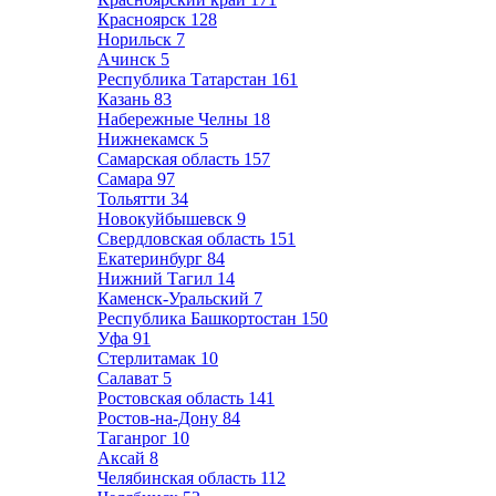
Красноярск
128
Норильск
7
Ачинск
5
Республика Татарстан
161
Казань
83
Набережные Челны
18
Нижнекамск
5
Самарская область
157
Самара
97
Тольятти
34
Новокуйбышевск
9
Свердловская область
151
Екатеринбург
84
Нижний Тагил
14
Каменск-Уральский
7
Республика Башкортостан
150
Уфа
91
Стерлитамак
10
Салават
5
Ростовская область
141
Ростов-на-Дону
84
Таганрог
10
Аксай
8
Челябинская область
112