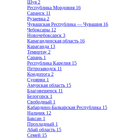
Шуя
2
Республика Мордовия
16
Саранск
11
Рузаевка
2
Чувашская Республика — Чувашия
16
Чебоксары
12
Новочебоксарск
3
Карагандинская область
16
Караганда
13
Темиртау
2
Сарань
1
Республика Карелия
15
Петрозаводск
11
Кондопога
2
Суоярви
1
Амурская область
15
Благовещенск
11
Белогорск
1
Свободный
1
Кабардино-Балкарская Республика
15
Нальчик
12
Баксан
1
Прохладный
1
Абай область
15
Семей
15