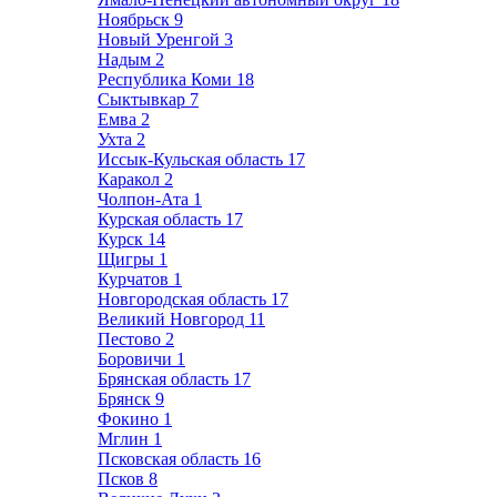
Ноябрьск
9
Новый Уренгой
3
Надым
2
Республика Коми
18
Сыктывкар
7
Емва
2
Ухта
2
Иссык-Кульская область
17
Каракол
2
Чолпон-Ата
1
Курская область
17
Курск
14
Щигры
1
Курчатов
1
Новгородская область
17
Великий Новгород
11
Пестово
2
Боровичи
1
Брянская область
17
Брянск
9
Фокино
1
Мглин
1
Псковская область
16
Псков
8