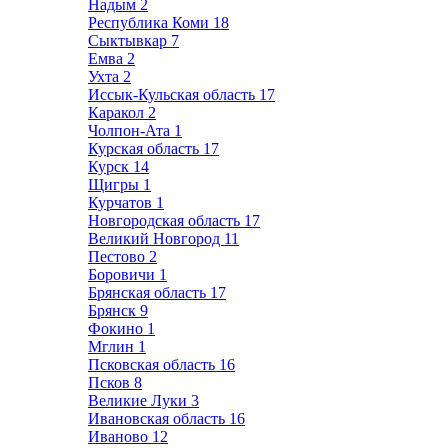
Надым
2
Республика Коми
18
Сыктывкар
7
Емва
2
Ухта
2
Иссык-Кульская область
17
Каракол
2
Чолпон-Ата
1
Курская область
17
Курск
14
Щигры
1
Курчатов
1
Новгородская область
17
Великий Новгород
11
Пестово
2
Боровичи
1
Брянская область
17
Брянск
9
Фокино
1
Мглин
1
Псковская область
16
Псков
8
Великие Луки
3
Ивановская область
16
Иваново
12