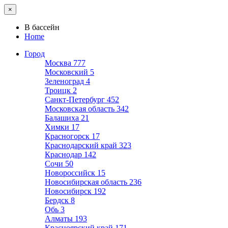
×
В бассейн
Home
Город
Москва
777
Московский
5
Зеленоград
4
Троицк
2
Санкт-Петербург
452
Московская область
342
Балашиха
21
Химки
17
Красногорск
17
Краснодарский край
323
Краснодар
142
Сочи
50
Новороссийск
15
Новосибирская область
236
Новосибирск
192
Бердск
8
Обь
3
Алматы
193
Красноярский край
171