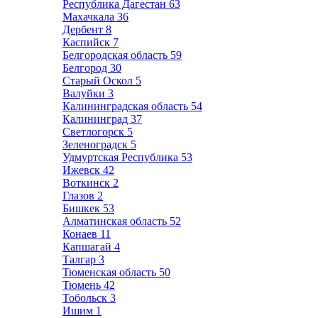
Республика Дагестан
63
Махачкала
36
Дербент
8
Каспийск
7
Белгородская область
59
Белгород
30
Старый Оскол
5
Валуйки
3
Калининградская область
54
Калининград
37
Светлогорск
5
Зеленоградск
5
Удмуртская Республика
53
Ижевск
42
Воткинск
2
Глазов
2
Бишкек
53
Алматинская область
52
Конаев
11
Капшагай
4
Талгар
3
Тюменская область
50
Тюмень
42
Тобольск
3
Ишим
1