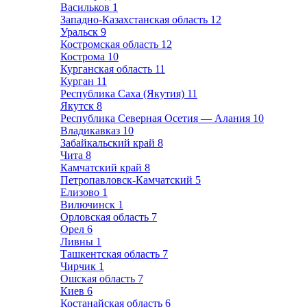
Васильков
1
Западно-Казахстанская область
12
Уральск
9
Костромская область
12
Кострома
10
Курганская область
11
Курган
11
Республика Саха (Якутия)
11
Якутск
8
Республика Северная Осетия — Алания
10
Владикавказ
10
Забайкальский край
8
Чита
8
Камчатский край
8
Петропавловск-Камчатский
5
Елизово
1
Вилючинск
1
Орловская область
7
Орел
6
Ливны
1
Ташкентская область
7
Чирчик
1
Ошская область
7
Киев
6
Костанайская область
6