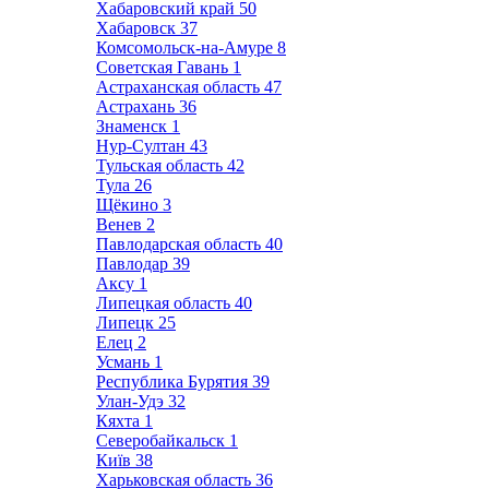
Хабаровский край
50
Хабаровск
37
Комсомольск-на-Амуре
8
Советская Гавань
1
Астраханская область
47
Астрахань
36
Знаменск
1
Нур-Султан
43
Тульская область
42
Тула
26
Щёкино
3
Венев
2
Павлодарская область
40
Павлодар
39
Аксу
1
Липецкая область
40
Липецк
25
Елец
2
Усмань
1
Республика Бурятия
39
Улан-Удэ
32
Кяхта
1
Северобайкальск
1
Київ
38
Харьковская область
36