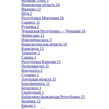
Великие Луки
3
Ивановская область
16
Иваново
12
Шуя
2
Республика Мордовия
16
Саранск
11
Рузаевка
2
Чувашская Республика — Чувашия
16
Чебоксары
12
Новочебоксарск
3
Карагандинская область
16
Караганда
13
Темиртау
2
Сарань
1
Республика Карелия
15
Петрозаводск
11
Кондопога
2
Суоярви
1
Амурская область
15
Благовещенск
11
Белогорск
1
Свободный
1
Кабардино-Балкарская Республика
15
Нальчик
12
Баксан
1