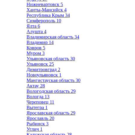
Нижневартовск
5
Ханты-Мансийск
4
Республика Крым
34
Симферополь
10
Ялта
6
Алушта
4
Владимирская область
34
Владимир
14
Ковров
5
Муром
3
Ульяновская область
30
Ульяновск
25
Димитровград
2
Новоульяновск
1
Мангистауская область
30
Актау
28
Вологодская область
29
Вологда
13
Череповец
11
Вытегра
1
Ярославская область
29
Ярославль
20
Рыбинск
3
Углич
1
Калужская область
28