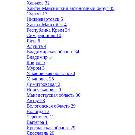
Харьков
32
Ханты-Мансийский автономный округ
35
Сургут
17
Нижневартовск
5
Ханты-Мансийск
4
Республика Крым
34
Симферополь
10
Ялта
6
Алушта
4
Владимирская область
34
Владимир
14
Ковров
5
Муром
3
Ульяновская область
30
Ульяновск
25
Димитровград
2
Новоульяновск
1
Мангистауская область
30
Актау
28
Вологодская область
29
Вологда
13
Череповец
11
Вытегра
1
Ярославская область
29
Ярославль
20