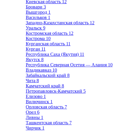
Киевская область
12
Бровари
3
Вышгород
1
Васильков
1
Западно-Казахстанская область
12
Уральск
9
Костромская область
12
Кострома
10
Курганская область
11
Курган
11
Республика Саха (Якутия)
11
Якутск
8
Республика Северная Осетия — Алания
10
Владикавказ
10
Забайкальский край
8
Чита
8
Камчатский край
8
Петропавловск-Камчатский
5
Елизово
1
Вилючинск
1
Орловская область
7
Орел
6
Ливны
1
Ташкентская область
7
Чирчик
1