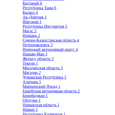
Костанай
6
Республика Тыва
6
Кызыл
4
Ак-Довурак
1
Шагонар
1
Республика Ингушетия
5
Магас
2
Назрань
2
Северо-Казахстанская область
4
Петропавловск
3
Ненецкий автономный округ
4
Нарьян-Мар
3
Жетысу область
3
Текели
1
Магаданская область
3
Магадан
2
Чувашская Республика
3
Алатырь
1
Мариинский Посад
1
Еврейская автономная область
2
Биробиджан
1
Облучье
1
Нарынская область
1
Нарын
1
Республика Калмыкия
1