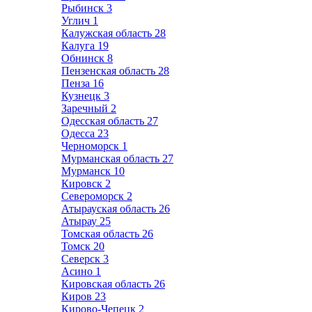
Рыбинск
3
Углич
1
Калужская область
28
Калуга
19
Обнинск
8
Пензенская область
28
Пенза
16
Кузнецк
3
Заречный
2
Одесская область
27
Одесса
23
Черноморск
1
Мурманская область
27
Мурманск
10
Кировск
2
Североморск
2
Атырауская область
26
Атырау
25
Томская область
26
Томск
20
Северск
3
Асино
1
Кировская область
26
Киров
23
Кирово-Чепецк
2