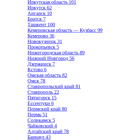
Иркутская область
101
Иркутск
62
Ангарск
10
Братск
7
Ташкент
100
Кемеровская область — Кузбасс
99
Кемерово
36
Новокузнецк
31
Прокопьевск
5
Нижегородская область
89
Нижний Новгород
56
Дзержинск
7
Кстово
6
Омская область
82
Омск
78
Ставропольский край
81
Ставрополь
22
Пятигорск
15
Ессентуки
6
Пермский край
80
Пермь
51
Соликамск
5
Чайковский
4
Алтайский край
78
Барнаул
43