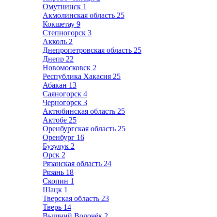
Омутнинск
1
Акмолинская область
25
Кокшетау
9
Степногорск
3
Акколь
2
Днепропетровская область
25
Днепр
22
Новомосковск
2
Республика Хакасия
25
Абакан
13
Саяногорск
4
Черногорск
3
Актюбинская область
25
Актобе
25
Оренбургская область
25
Оренбург
16
Бузулук
2
Орск
2
Рязанская область
24
Рязань
18
Скопин
1
Шацк
1
Тверская область
23
Тверь
14
Вышний Волочёк
2