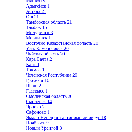
Майкоп
9
Адыгейск
1
Астана
21
Ош
21
Тамбовская область
21
Тамбов
15
Мичуринск
3
Моршанск
1
Восточно-Казахстанская область
20
Усть-Каменогорск
20
Чуйская область
20
Кара-Балта
2
Кант
1
Токмок
1
Чеченская Республика
20
Грозный
16
Шали
2
Гудермес
1
Смоленская область
20
Смоленск
14
Ярцево
2
Сафоново
1
Ямало-Ненецкий автономный округ
18
Ноябрьск
9
Новый Уренгой
3