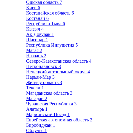
Ошская область
7
Киев
6
Костанайская область
6
Костанай
6
Республика Тыва
6
Кызыл
4
Ак-Довурак
1
Шагонар
1
Республика Ингушетия
5
Магас
2
Назрань
2
Северо-Казахстанская область
4
Петропавловск
3
Ненецкий автономный округ
4
Нарьян-Мар
3
Жетысу область
3
Текели
1
Магаданская область
3
Магадан
2
Чувашская Республика
3
Алатырь
1
Мариинский Посад
1
Еврейская автономная область
2
Биробиджан
1
Облучье
1