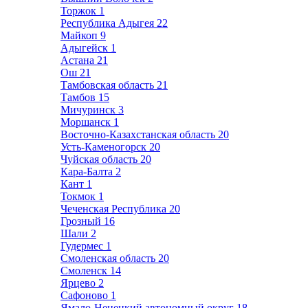
Торжок
1
Республика Адыгея
22
Майкоп
9
Адыгейск
1
Астана
21
Ош
21
Тамбовская область
21
Тамбов
15
Мичуринск
3
Моршанск
1
Восточно-Казахстанская область
20
Усть-Каменогорск
20
Чуйская область
20
Кара-Балта
2
Кант
1
Токмок
1
Чеченская Республика
20
Грозный
16
Шали
2
Гудермес
1
Смоленская область
20
Смоленск
14
Ярцево
2
Сафоново
1
Ямало-Ненецкий автономный округ
18