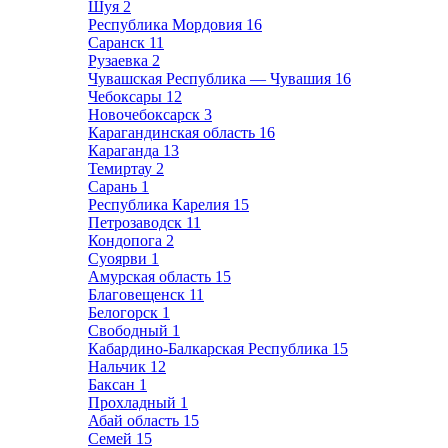
Шуя
2
Республика Мордовия
16
Саранск
11
Рузаевка
2
Чувашская Республика — Чувашия
16
Чебоксары
12
Новочебоксарск
3
Карагандинская область
16
Караганда
13
Темиртау
2
Сарань
1
Республика Карелия
15
Петрозаводск
11
Кондопога
2
Суоярви
1
Амурская область
15
Благовещенск
11
Белогорск
1
Свободный
1
Кабардино-Балкарская Республика
15
Нальчик
12
Баксан
1
Прохладный
1
Абай область
15
Семей
15