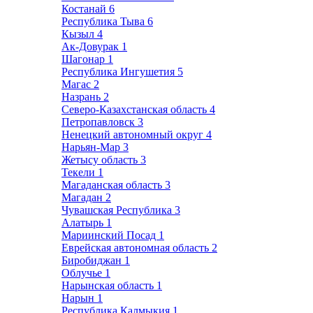
Костанай
6
Республика Тыва
6
Кызыл
4
Ак-Довурак
1
Шагонар
1
Республика Ингушетия
5
Магас
2
Назрань
2
Северо-Казахстанская область
4
Петропавловск
3
Ненецкий автономный округ
4
Нарьян-Мар
3
Жетысу область
3
Текели
1
Магаданская область
3
Магадан
2
Чувашская Республика
3
Алатырь
1
Мариинский Посад
1
Еврейская автономная область
2
Биробиджан
1
Облучье
1
Нарынская область
1
Нарын
1
Республика Калмыкия
1