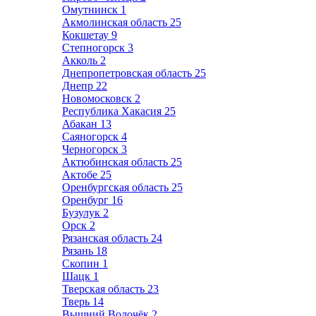
Омутнинск
1
Акмолинская область
25
Кокшетау
9
Степногорск
3
Акколь
2
Днепропетровская область
25
Днепр
22
Новомосковск
2
Республика Хакасия
25
Абакан
13
Саяногорск
4
Черногорск
3
Актюбинская область
25
Актобе
25
Оренбургская область
25
Оренбург
16
Бузулук
2
Орск
2
Рязанская область
24
Рязань
18
Скопин
1
Шацк
1
Тверская область
23
Тверь
14
Вышний Волочёк
2