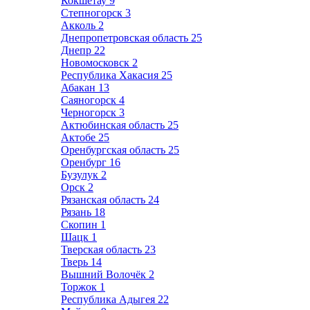
Кокшетау
9
Степногорск
3
Акколь
2
Днепропетровская область
25
Днепр
22
Новомосковск
2
Республика Хакасия
25
Абакан
13
Саяногорск
4
Черногорск
3
Актюбинская область
25
Актобе
25
Оренбургская область
25
Оренбург
16
Бузулук
2
Орск
2
Рязанская область
24
Рязань
18
Скопин
1
Шацк
1
Тверская область
23
Тверь
14
Вышний Волочёк
2
Торжок
1
Республика Адыгея
22