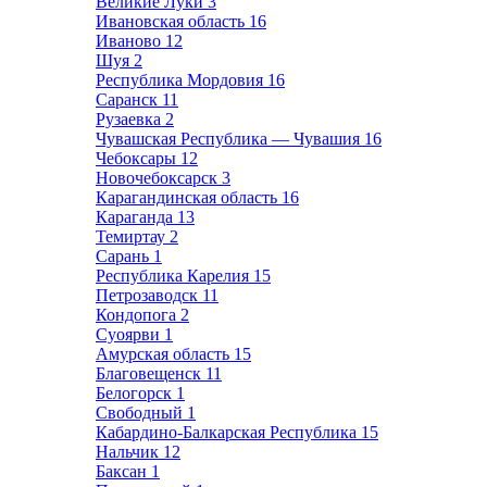
Великие Луки
3
Ивановская область
16
Иваново
12
Шуя
2
Республика Мордовия
16
Саранск
11
Рузаевка
2
Чувашская Республика — Чувашия
16
Чебоксары
12
Новочебоксарск
3
Карагандинская область
16
Караганда
13
Темиртау
2
Сарань
1
Республика Карелия
15
Петрозаводск
11
Кондопога
2
Суоярви
1
Амурская область
15
Благовещенск
11
Белогорск
1
Свободный
1
Кабардино-Балкарская Республика
15
Нальчик
12
Баксан
1