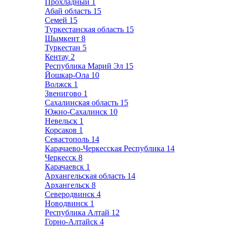
Прохладный
1
Абай область
15
Семей
15
Туркестанская область
15
Шымкент
8
Туркестан
5
Кентау
2
Республика Марий Эл
15
Йошкар-Ола
10
Волжск
1
Звенигово
1
Сахалинская область
15
Южно-Сахалинск
10
Невельск
1
Корсаков
1
Севастополь
14
Карачаево-Черкесская Республика
14
Черкесск
8
Карачаевск
1
Архангельская область
14
Архангельск
8
Северодвинск
4
Новодвинск
1
Республика Алтай
12
Горно-Алтайск
4