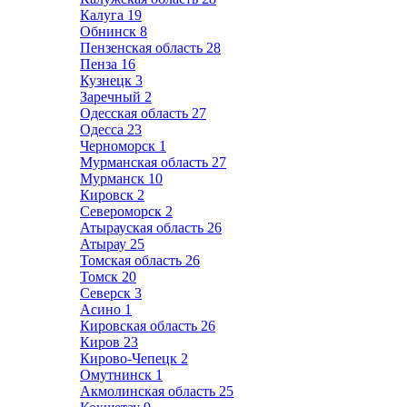
Калуга
19
Обнинск
8
Пензенская область
28
Пенза
16
Кузнецк
3
Заречный
2
Одесская область
27
Одесса
23
Черноморск
1
Мурманская область
27
Мурманск
10
Кировск
2
Североморск
2
Атырауская область
26
Атырау
25
Томская область
26
Томск
20
Северск
3
Асино
1
Кировская область
26
Киров
23
Кирово-Чепецк
2
Омутнинск
1
Акмолинская область
25