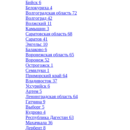
Бийск
6
Белокуриха
4
Волгоградская область
72
Волгоград
42
Волжский
11
Камышин
3
Саратовская область
68
Саратов
41
Энгельс
10
Балаково
6
Воронежская область
65
Воронеж
52
Острогожск
1
Семилуки
1
Приморский край
64
Владивосток
37
Уссурийск
6
Артем
5
Ленинградская область
64
Гатчина
9
Выборг
5
Кудрово
4
Республика Дагестан
63
Махачкала
36
Дербент
8