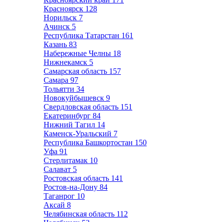
Красноярск
128
Норильск
7
Ачинск
5
Республика Татарстан
161
Казань
83
Набережные Челны
18
Нижнекамск
5
Самарская область
157
Самара
97
Тольятти
34
Новокуйбышевск
9
Свердловская область
151
Екатеринбург
84
Нижний Тагил
14
Каменск-Уральский
7
Республика Башкортостан
150
Уфа
91
Стерлитамак
10
Салават
5
Ростовская область
141
Ростов-на-Дону
84
Таганрог
10
Аксай
8
Челябинская область
112