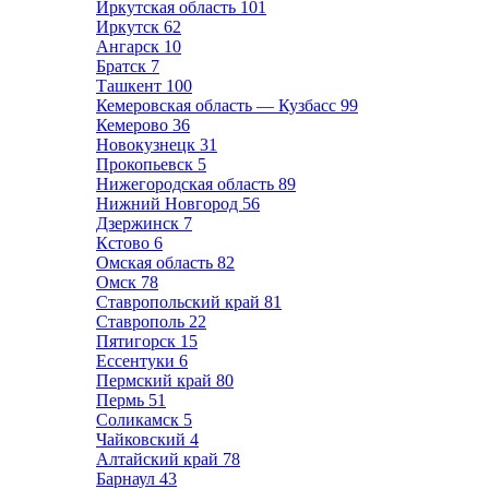
Иркутская область
101
Иркутск
62
Ангарск
10
Братск
7
Ташкент
100
Кемеровская область — Кузбасс
99
Кемерово
36
Новокузнецк
31
Прокопьевск
5
Нижегородская область
89
Нижний Новгород
56
Дзержинск
7
Кстово
6
Омская область
82
Омск
78
Ставропольский край
81
Ставрополь
22
Пятигорск
15
Ессентуки
6
Пермский край
80
Пермь
51
Соликамск
5
Чайковский
4
Алтайский край
78
Барнаул
43