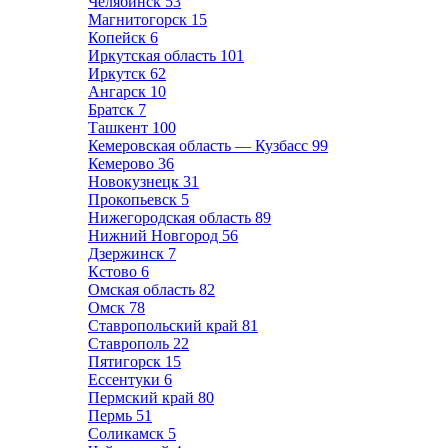
Челябинск
53
Магнитогорск
15
Копейск
6
Иркутская область
101
Иркутск
62
Ангарск
10
Братск
7
Ташкент
100
Кемеровская область — Кузбасс
99
Кемерово
36
Новокузнецк
31
Прокопьевск
5
Нижегородская область
89
Нижний Новгород
56
Дзержинск
7
Кстово
6
Омская область
82
Омск
78
Ставропольский край
81
Ставрополь
22
Пятигорск
15
Ессентуки
6
Пермский край
80
Пермь
51
Соликамск
5