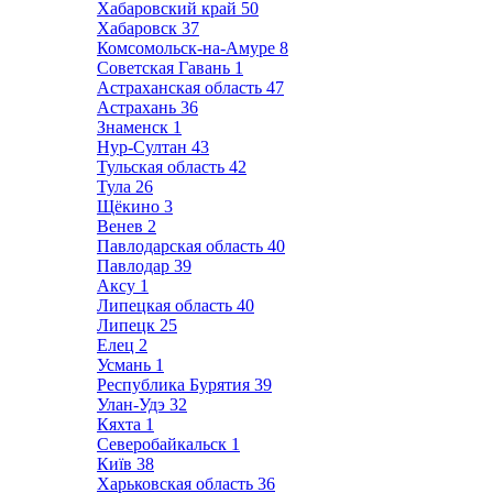
Хабаровский край
50
Хабаровск
37
Комсомольск-на-Амуре
8
Советская Гавань
1
Астраханская область
47
Астрахань
36
Знаменск
1
Нур-Султан
43
Тульская область
42
Тула
26
Щёкино
3
Венев
2
Павлодарская область
40
Павлодар
39
Аксу
1
Липецкая область
40
Липецк
25
Елец
2
Усмань
1
Республика Бурятия
39
Улан-Удэ
32
Кяхта
1
Северобайкальск
1
Київ
38
Харьковская область
36