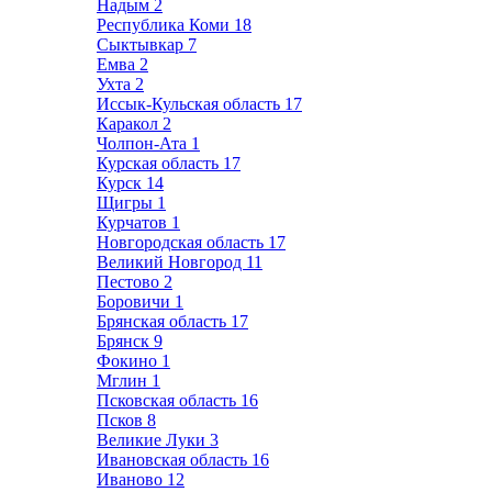
Надым
2
Республика Коми
18
Сыктывкар
7
Емва
2
Ухта
2
Иссык-Кульская область
17
Каракол
2
Чолпон-Ата
1
Курская область
17
Курск
14
Щигры
1
Курчатов
1
Новгородская область
17
Великий Новгород
11
Пестово
2
Боровичи
1
Брянская область
17
Брянск
9
Фокино
1
Мглин
1
Псковская область
16
Псков
8
Великие Луки
3
Ивановская область
16
Иваново
12