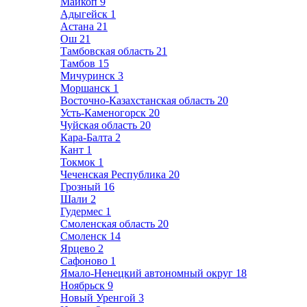
Майкоп
9
Адыгейск
1
Астана
21
Ош
21
Тамбовская область
21
Тамбов
15
Мичуринск
3
Моршанск
1
Восточно-Казахстанская область
20
Усть-Каменогорск
20
Чуйская область
20
Кара-Балта
2
Кант
1
Токмок
1
Чеченская Республика
20
Грозный
16
Шали
2
Гудермес
1
Смоленская область
20
Смоленск
14
Ярцево
2
Сафоново
1
Ямало-Ненецкий автономный округ
18
Ноябрьск
9
Новый Уренгой
3