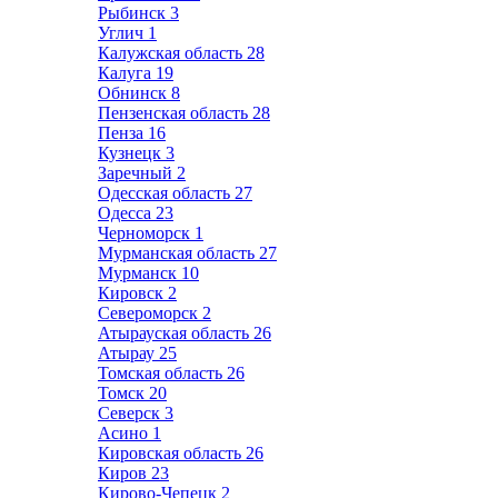
Рыбинск
3
Углич
1
Калужская область
28
Калуга
19
Обнинск
8
Пензенская область
28
Пенза
16
Кузнецк
3
Заречный
2
Одесская область
27
Одесса
23
Черноморск
1
Мурманская область
27
Мурманск
10
Кировск
2
Североморск
2
Атырауская область
26
Атырау
25
Томская область
26
Томск
20
Северск
3
Асино
1
Кировская область
26
Киров
23
Кирово-Чепецк
2