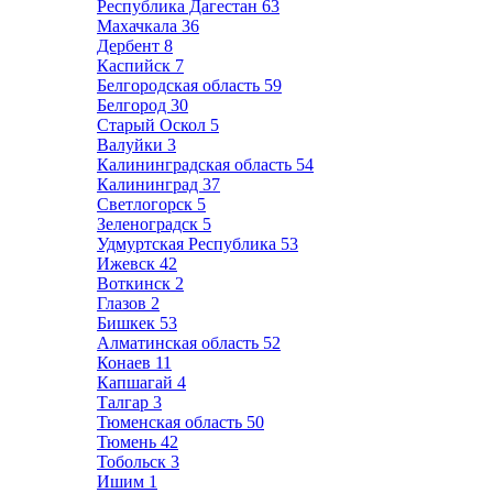
Республика Дагестан
63
Махачкала
36
Дербент
8
Каспийск
7
Белгородская область
59
Белгород
30
Старый Оскол
5
Валуйки
3
Калининградская область
54
Калининград
37
Светлогорск
5
Зеленоградск
5
Удмуртская Республика
53
Ижевск
42
Воткинск
2
Глазов
2
Бишкек
53
Алматинская область
52
Конаев
11
Капшагай
4
Талгар
3
Тюменская область
50
Тюмень
42
Тобольск
3
Ишим
1