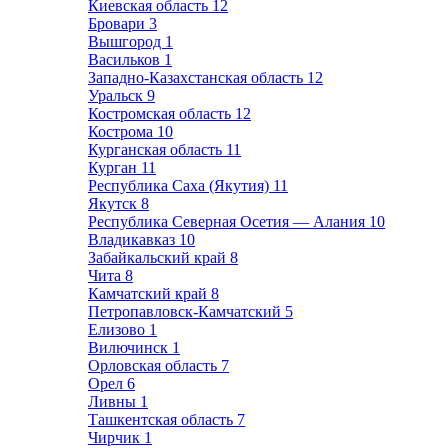
Киевская область
12
Бровари
3
Вышгород
1
Васильков
1
Западно-Казахстанская область
12
Уральск
9
Костромская область
12
Кострома
10
Курганская область
11
Курган
11
Республика Саха (Якутия)
11
Якутск
8
Республика Северная Осетия — Алания
10
Владикавказ
10
Забайкальский край
8
Чита
8
Камчатский край
8
Петропавловск-Камчатский
5
Елизово
1
Вилючинск
1
Орловская область
7
Орел
6
Ливны
1
Ташкентская область
7
Чирчик
1