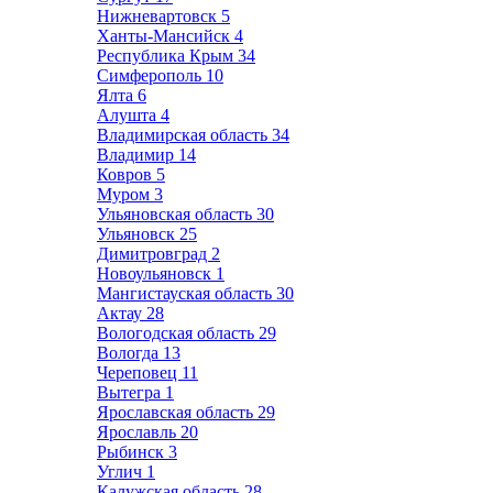
Нижневартовск
5
Ханты-Мансийск
4
Республика Крым
34
Симферополь
10
Ялта
6
Алушта
4
Владимирская область
34
Владимир
14
Ковров
5
Муром
3
Ульяновская область
30
Ульяновск
25
Димитровград
2
Новоульяновск
1
Мангистауская область
30
Актау
28
Вологодская область
29
Вологда
13
Череповец
11
Вытегра
1
Ярославская область
29
Ярославль
20
Рыбинск
3
Углич
1
Калужская область
28