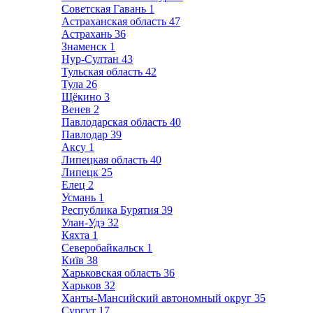
Советская Гавань
1
Астраханская область
47
Астрахань
36
Знаменск
1
Нур-Султан
43
Тульская область
42
Тула
26
Щёкино
3
Венев
2
Павлодарская область
40
Павлодар
39
Аксу
1
Липецкая область
40
Липецк
25
Елец
2
Усмань
1
Республика Бурятия
39
Улан-Удэ
32
Кяхта
1
Северобайкальск
1
Київ
38
Харьковская область
36
Харьков
32
Ханты-Мансийский автономный округ
35
Сургут
17