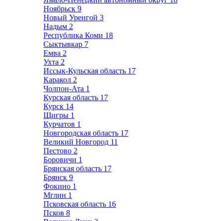
Ноябрьск
9
Новый Уренгой
3
Надым
2
Республика Коми
18
Сыктывкар
7
Емва
2
Ухта
2
Иссык-Кульская область
17
Каракол
2
Чолпон-Ата
1
Курская область
17
Курск
14
Щигры
1
Курчатов
1
Новгородская область
17
Великий Новгород
11
Пестово
2
Боровичи
1
Брянская область
17
Брянск
9
Фокино
1
Мглин
1
Псковская область
16
Псков
8