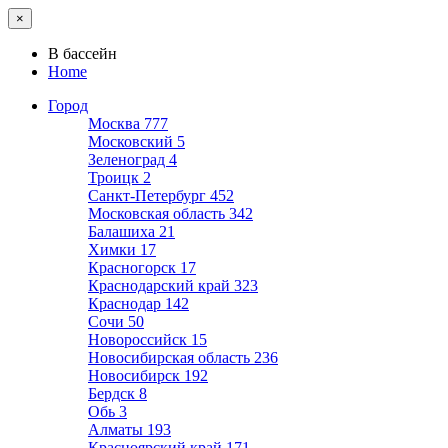
×
В бассейн
Home
Город
Москва
777
Московский
5
Зеленоград
4
Троицк
2
Санкт-Петербург
452
Московская область
342
Балашиха
21
Химки
17
Красногорск
17
Краснодарский край
323
Краснодар
142
Сочи
50
Новороссийск
15
Новосибирская область
236
Новосибирск
192
Бердск
8
Обь
3
Алматы
193
Красноярский край
171