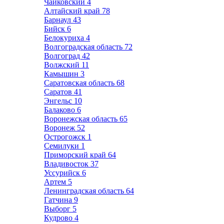
Чайковский
4
Алтайский край
78
Барнаул
43
Бийск
6
Белокуриха
4
Волгоградская область
72
Волгоград
42
Волжский
11
Камышин
3
Саратовская область
68
Саратов
41
Энгельс
10
Балаково
6
Воронежская область
65
Воронеж
52
Острогожск
1
Семилуки
1
Приморский край
64
Владивосток
37
Уссурийск
6
Артем
5
Ленинградская область
64
Гатчина
9
Выборг
5
Кудрово
4