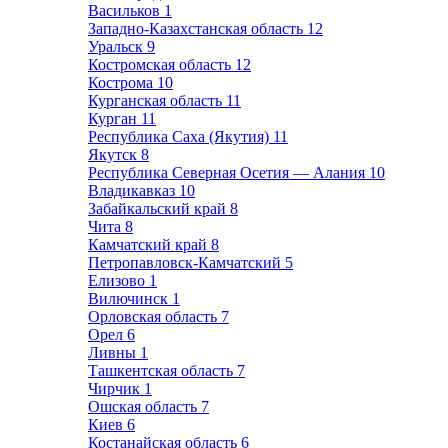
Васильков
1
Западно-Казахстанская область
12
Уральск
9
Костромская область
12
Кострома
10
Курганская область
11
Курган
11
Республика Саха (Якутия)
11
Якутск
8
Республика Северная Осетия — Алания
10
Владикавказ
10
Забайкальский край
8
Чита
8
Камчатский край
8
Петропавловск-Камчатский
5
Елизово
1
Вилючинск
1
Орловская область
7
Орел
6
Ливны
1
Ташкентская область
7
Чирчик
1
Ошская область
7
Киев
6
Костанайская область
6