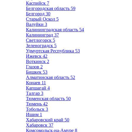
Каспийск
7
Белгородская область
59
Белгород
30
Старый Оскол
5
Валуйки
3
Калининградская область
54
Калининград
37
Светлогорск
5
Зеленоградск
5
Удмуртская Республика
53
Ижевск
42
Воткинск
2
Глазов
2
Бишкек
53
Алматинская область
52
Конаев
11
Капшагай
4
Талгар
3
Тюменская область
50
Тюмень
42
Тобольск
3
Ишим
1
Хабаровский край
50
Хабаровск
37
Комсомольск-на-Амуре
8