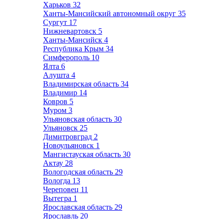
Харьков
32
Ханты-Мансийский автономный округ
35
Сургут
17
Нижневартовск
5
Ханты-Мансийск
4
Республика Крым
34
Симферополь
10
Ялта
6
Алушта
4
Владимирская область
34
Владимир
14
Ковров
5
Муром
3
Ульяновская область
30
Ульяновск
25
Димитровград
2
Новоульяновск
1
Мангистауская область
30
Актау
28
Вологодская область
29
Вологда
13
Череповец
11
Вытегра
1
Ярославская область
29
Ярославль
20