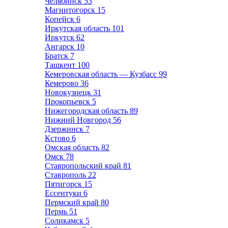
Челябинск
53
Магнитогорск
15
Копейск
6
Иркутская область
101
Иркутск
62
Ангарск
10
Братск
7
Ташкент
100
Кемеровская область — Кузбасс
99
Кемерово
36
Новокузнецк
31
Прокопьевск
5
Нижегородская область
89
Нижний Новгород
56
Дзержинск
7
Кстово
6
Омская область
82
Омск
78
Ставропольский край
81
Ставрополь
22
Пятигорск
15
Ессентуки
6
Пермский край
80
Пермь
51
Соликамск
5