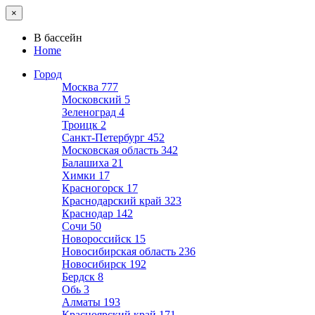
×
В бассейн
Home
Город
Москва
777
Московский
5
Зеленоград
4
Троицк
2
Санкт-Петербург
452
Московская область
342
Балашиха
21
Химки
17
Красногорск
17
Краснодарский край
323
Краснодар
142
Сочи
50
Новороссийск
15
Новосибирская область
236
Новосибирск
192
Бердск
8
Обь
3
Алматы
193
Красноярский край
171