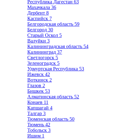
Республика Дагестан
63
Махачкала
36
Дербент
8
Каспийск
7
Белгородская область
59
Белгород
30
Старый Оскол
5
Валуйки
3
Калининградская область
54
Калининград
37
Светлогорск
5
Зеленоградск
5
Удмуртская Республика
53
Ижевск
42
Воткинск
2
Глазов
2
Бишкек
53
Алматинская область
52
Конаев
11
Капшагай
4
Талгар
3
Тюменская область
50
Тюмень
42
Тобольск
3
Ишим
1