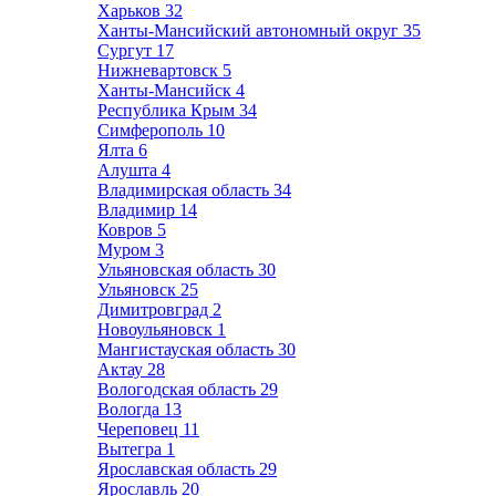
Харьков
32
Ханты-Мансийский автономный округ
35
Сургут
17
Нижневартовск
5
Ханты-Мансийск
4
Республика Крым
34
Симферополь
10
Ялта
6
Алушта
4
Владимирская область
34
Владимир
14
Ковров
5
Муром
3
Ульяновская область
30
Ульяновск
25
Димитровград
2
Новоульяновск
1
Мангистауская область
30
Актау
28
Вологодская область
29
Вологда
13
Череповец
11
Вытегра
1
Ярославская область
29
Ярославль
20