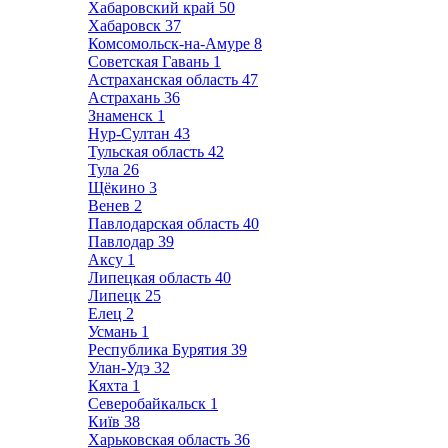
Хабаровский край
50
Хабаровск
37
Комсомольск-на-Амуре
8
Советская Гавань
1
Астраханская область
47
Астрахань
36
Знаменск
1
Нур-Султан
43
Тульская область
42
Тула
26
Щёкино
3
Венев
2
Павлодарская область
40
Павлодар
39
Аксу
1
Липецкая область
40
Липецк
25
Елец
2
Усмань
1
Республика Бурятия
39
Улан-Удэ
32
Кяхта
1
Северобайкальск
1
Київ
38
Харьковская область
36