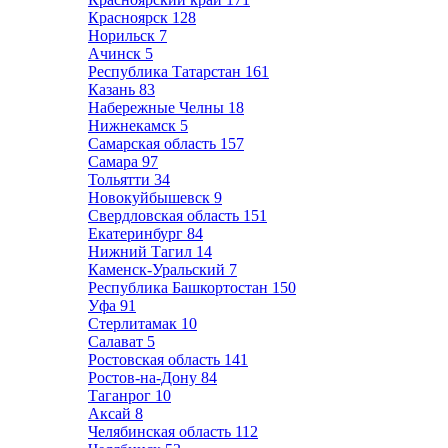
Красноярск
128
Норильск
7
Ачинск
5
Республика Татарстан
161
Казань
83
Набережные Челны
18
Нижнекамск
5
Самарская область
157
Самара
97
Тольятти
34
Новокуйбышевск
9
Свердловская область
151
Екатеринбург
84
Нижний Тагил
14
Каменск-Уральский
7
Республика Башкортостан
150
Уфа
91
Стерлитамак
10
Салават
5
Ростовская область
141
Ростов-на-Дону
84
Таганрог
10
Аксай
8
Челябинская область
112