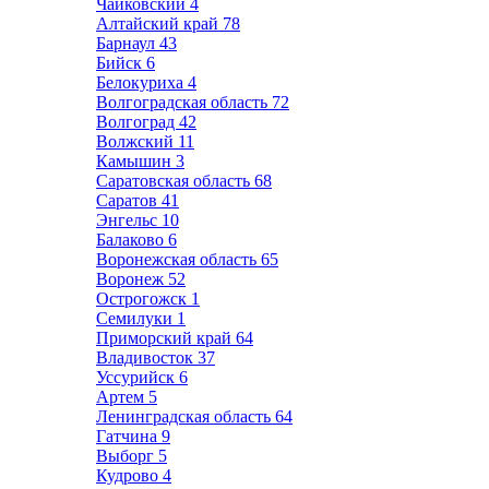
Чайковский
4
Алтайский край
78
Барнаул
43
Бийск
6
Белокуриха
4
Волгоградская область
72
Волгоград
42
Волжский
11
Камышин
3
Саратовская область
68
Саратов
41
Энгельс
10
Балаково
6
Воронежская область
65
Воронеж
52
Острогожск
1
Семилуки
1
Приморский край
64
Владивосток
37
Уссурийск
6
Артем
5
Ленинградская область
64
Гатчина
9
Выборг
5
Кудрово
4