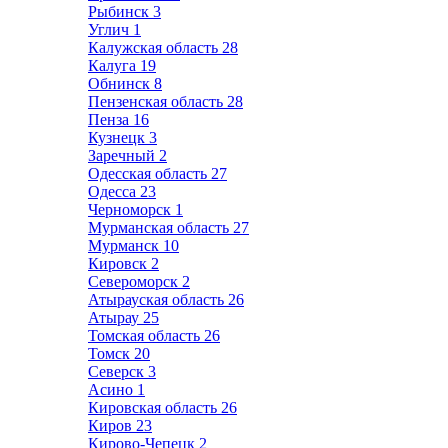
Рыбинск
3
Углич
1
Калужская область
28
Калуга
19
Обнинск
8
Пензенская область
28
Пенза
16
Кузнецк
3
Заречный
2
Одесская область
27
Одесса
23
Черноморск
1
Мурманская область
27
Мурманск
10
Кировск
2
Североморск
2
Атырауская область
26
Атырау
25
Томская область
26
Томск
20
Северск
3
Асино
1
Кировская область
26
Киров
23
Кирово-Чепецк
2