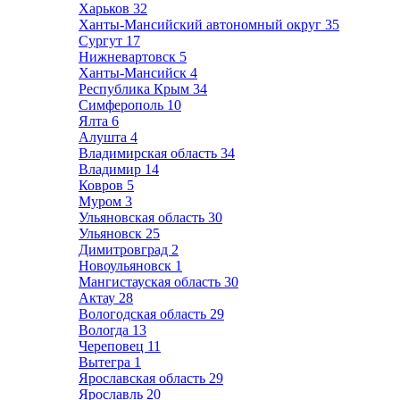
Харьков
32
Ханты-Мансийский автономный округ
35
Сургут
17
Нижневартовск
5
Ханты-Мансийск
4
Республика Крым
34
Симферополь
10
Ялта
6
Алушта
4
Владимирская область
34
Владимир
14
Ковров
5
Муром
3
Ульяновская область
30
Ульяновск
25
Димитровград
2
Новоульяновск
1
Мангистауская область
30
Актау
28
Вологодская область
29
Вологда
13
Череповец
11
Вытегра
1
Ярославская область
29
Ярославль
20