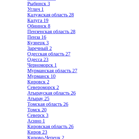
Рыбинск
3
Углич
1
Калужская область
28
Калуга
19
Обнинск
8
Пензенская область
28
Пенза
16
Кузнецк
3
Заречный
2
Одесская область
27
Одесса
23
Черноморск
1
Мурманская область
27
Мурманск
10
Кировск
2
Североморск
2
Атырауская область
26
Атырау
25
Томская область
26
Томск
20
Северск
3
Асино
1
Кировская область
26
Киров
23
Кирово-Чепецк
2