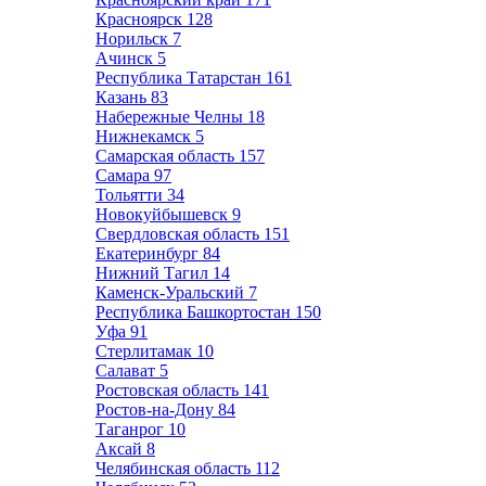
Красноярск
128
Норильск
7
Ачинск
5
Республика Татарстан
161
Казань
83
Набережные Челны
18
Нижнекамск
5
Самарская область
157
Самара
97
Тольятти
34
Новокуйбышевск
9
Свердловская область
151
Екатеринбург
84
Нижний Тагил
14
Каменск-Уральский
7
Республика Башкортостан
150
Уфа
91
Стерлитамак
10
Салават
5
Ростовская область
141
Ростов-на-Дону
84
Таганрог
10
Аксай
8
Челябинская область
112