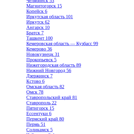
Челябинск
53
Магнитогорск
15
Копейск
6
Иркутская область
101
Иркутск
62
Ангарск
10
Братск
7
Ташкент
100
Кемеровская область — Кузбасс
99
Кемерово
36
Новокузнецк
31
Прокопьевск
5
Нижегородская область
89
Нижний Новгород
56
Дзержинск
7
Кстово
6
Омская область
82
Омск
78
Ставропольский край
81
Ставрополь
22
Пятигорск
15
Ессентуки
6
Пермский край
80
Пермь
51
Соликамск
5