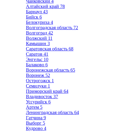
Чайковский
4
Алтайский край
78
Барнаул
43
Бийск
6
Белокуриха
4
Волгоградская область
72
Волгоград
42
Волжский
11
Камышин
3
Саратовская область
68
Саратов
41
Энгельс
10
Балаково
6
Воронежская область
65
Воронеж
52
Острогожск
1
Семилуки
1
Приморский край
64
Владивосток
37
Уссурийск
6
Артем
5
Ленинградская область
64
Гатчина
9
Выборг
5
Кудрово
4