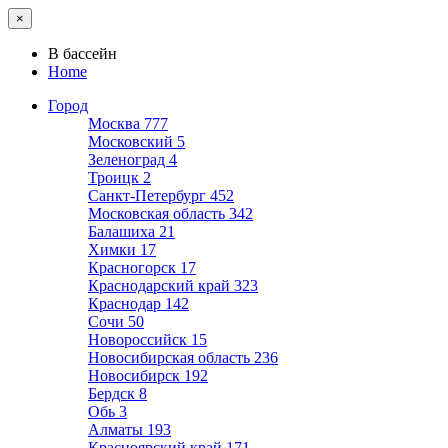
×
В бассейн
Home
Город
Москва
777
Московский
5
Зеленоград
4
Троицк
2
Санкт-Петербург
452
Московская область
342
Балашиха
21
Химки
17
Красногорск
17
Краснодарский край
323
Краснодар
142
Сочи
50
Новороссийск
15
Новосибирская область
236
Новосибирск
192
Бердск
8
Обь
3
Алматы
193
Красноярский край
171