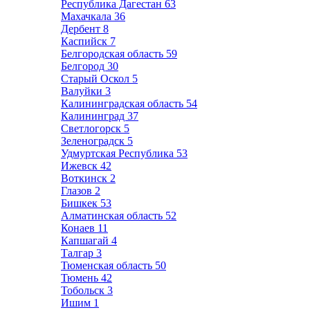
Республика Дагестан
63
Махачкала
36
Дербент
8
Каспийск
7
Белгородская область
59
Белгород
30
Старый Оскол
5
Валуйки
3
Калининградская область
54
Калининград
37
Светлогорск
5
Зеленоградск
5
Удмуртская Республика
53
Ижевск
42
Воткинск
2
Глазов
2
Бишкек
53
Алматинская область
52
Конаев
11
Капшагай
4
Талгар
3
Тюменская область
50
Тюмень
42
Тобольск
3
Ишим
1