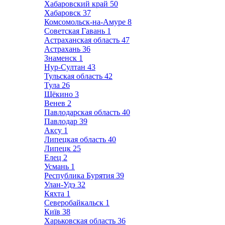
Хабаровский край
50
Хабаровск
37
Комсомольск-на-Амуре
8
Советская Гавань
1
Астраханская область
47
Астрахань
36
Знаменск
1
Нур-Султан
43
Тульская область
42
Тула
26
Щёкино
3
Венев
2
Павлодарская область
40
Павлодар
39
Аксу
1
Липецкая область
40
Липецк
25
Елец
2
Усмань
1
Республика Бурятия
39
Улан-Удэ
32
Кяхта
1
Северобайкальск
1
Київ
38
Харьковская область
36