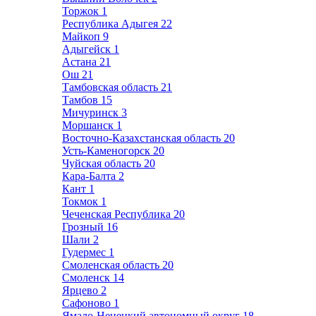
Торжок
1
Республика Адыгея
22
Майкоп
9
Адыгейск
1
Астана
21
Ош
21
Тамбовская область
21
Тамбов
15
Мичуринск
3
Моршанск
1
Восточно-Казахстанская область
20
Усть-Каменогорск
20
Чуйская область
20
Кара-Балта
2
Кант
1
Токмок
1
Чеченская Республика
20
Грозный
16
Шали
2
Гудермес
1
Смоленская область
20
Смоленск
14
Ярцево
2
Сафоново
1
Ямало-Ненецкий автономный округ
18