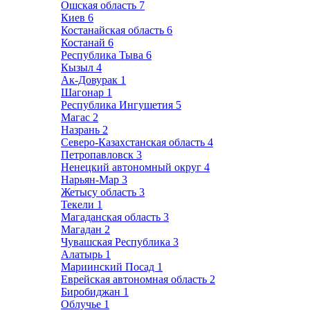
Ошская область
7
Киев
6
Костанайская область
6
Костанай
6
Республика Тыва
6
Кызыл
4
Ак-Довурак
1
Шагонар
1
Республика Ингушетия
5
Магас
2
Назрань
2
Северо-Казахстанская область
4
Петропавловск
3
Ненецкий автономный округ
4
Нарьян-Мар
3
Жетысу область
3
Текели
1
Магаданская область
3
Магадан
2
Чувашская Республика
3
Алатырь
1
Мариинский Посад
1
Еврейская автономная область
2
Биробиджан
1
Облучье
1