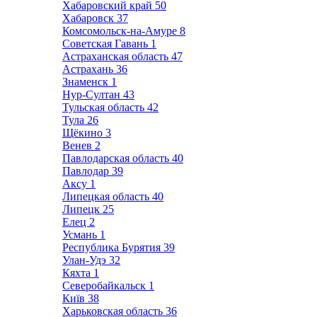
Хабаровский край
50
Хабаровск
37
Комсомольск-на-Амуре
8
Советская Гавань
1
Астраханская область
47
Астрахань
36
Знаменск
1
Нур-Султан
43
Тульская область
42
Тула
26
Щёкино
3
Венев
2
Павлодарская область
40
Павлодар
39
Аксу
1
Липецкая область
40
Липецк
25
Елец
2
Усмань
1
Республика Бурятия
39
Улан-Удэ
32
Кяхта
1
Северобайкальск
1
Київ
38
Харьковская область
36