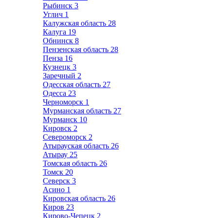
Рыбинск
3
Углич
1
Калужская область
28
Калуга
19
Обнинск
8
Пензенская область
28
Пенза
16
Кузнецк
3
Заречный
2
Одесская область
27
Одесса
23
Черноморск
1
Мурманская область
27
Мурманск
10
Кировск
2
Североморск
2
Атырауская область
26
Атырау
25
Томская область
26
Томск
20
Северск
3
Асино
1
Кировская область
26
Киров
23
Кирово-Чепецк
2