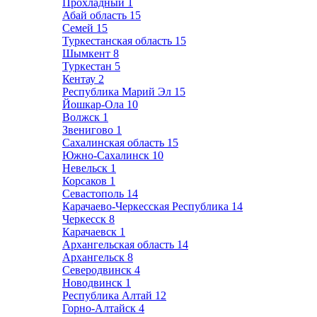
Прохладный
1
Абай область
15
Семей
15
Туркестанская область
15
Шымкент
8
Туркестан
5
Кентау
2
Республика Марий Эл
15
Йошкар-Ола
10
Волжск
1
Звенигово
1
Сахалинская область
15
Южно-Сахалинск
10
Невельск
1
Корсаков
1
Севастополь
14
Карачаево-Черкесская Республика
14
Черкесск
8
Карачаевск
1
Архангельская область
14
Архангельск
8
Северодвинск
4
Новодвинск
1
Республика Алтай
12
Горно-Алтайск
4