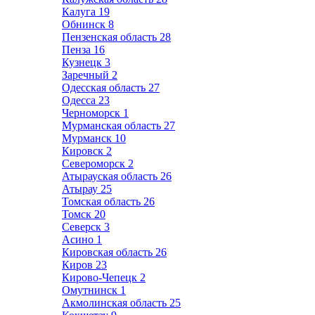
Калуга
19
Обнинск
8
Пензенская область
28
Пенза
16
Кузнецк
3
Заречный
2
Одесская область
27
Одесса
23
Черноморск
1
Мурманская область
27
Мурманск
10
Кировск
2
Североморск
2
Атырауская область
26
Атырау
25
Томская область
26
Томск
20
Северск
3
Асино
1
Кировская область
26
Киров
23
Кирово-Чепецк
2
Омутнинск
1
Акмолинская область
25