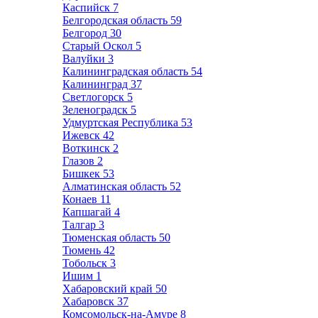
Каспийск
7
Белгородская область
59
Белгород
30
Старый Оскол
5
Валуйки
3
Калининградская область
54
Калининград
37
Светлогорск
5
Зеленоградск
5
Удмуртская Республика
53
Ижевск
42
Воткинск
2
Глазов
2
Бишкек
53
Алматинская область
52
Конаев
11
Капшагай
4
Талгар
3
Тюменская область
50
Тюмень
42
Тобольск
3
Ишим
1
Хабаровский край
50
Хабаровск
37
Комсомольск-на-Амуре
8