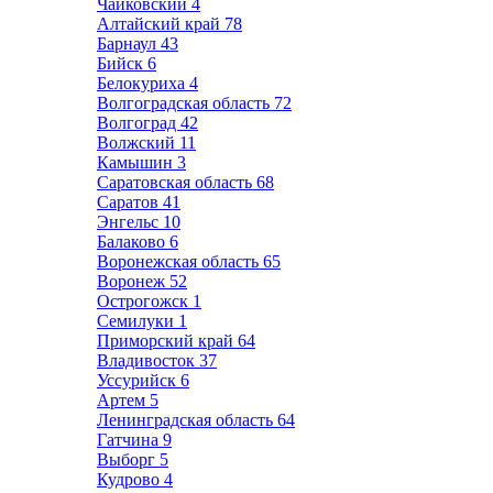
Чайковский
4
Алтайский край
78
Барнаул
43
Бийск
6
Белокуриха
4
Волгоградская область
72
Волгоград
42
Волжский
11
Камышин
3
Саратовская область
68
Саратов
41
Энгельс
10
Балаково
6
Воронежская область
65
Воронеж
52
Острогожск
1
Семилуки
1
Приморский край
64
Владивосток
37
Уссурийск
6
Артем
5
Ленинградская область
64
Гатчина
9
Выборг
5
Кудрово
4