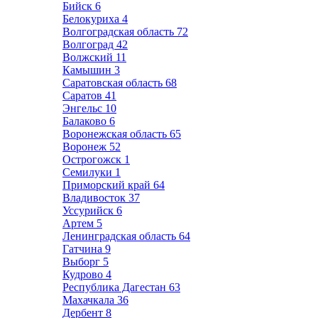
Бийск
6
Белокуриха
4
Волгоградская область
72
Волгоград
42
Волжский
11
Камышин
3
Саратовская область
68
Саратов
41
Энгельс
10
Балаково
6
Воронежская область
65
Воронеж
52
Острогожск
1
Семилуки
1
Приморский край
64
Владивосток
37
Уссурийск
6
Артем
5
Ленинградская область
64
Гатчина
9
Выборг
5
Кудрово
4
Республика Дагестан
63
Махачкала
36
Дербент
8