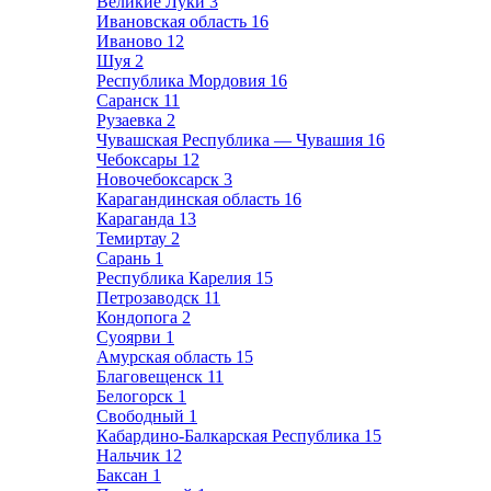
Великие Луки
3
Ивановская область
16
Иваново
12
Шуя
2
Республика Мордовия
16
Саранск
11
Рузаевка
2
Чувашская Республика — Чувашия
16
Чебоксары
12
Новочебоксарск
3
Карагандинская область
16
Караганда
13
Темиртау
2
Сарань
1
Республика Карелия
15
Петрозаводск
11
Кондопога
2
Суоярви
1
Амурская область
15
Благовещенск
11
Белогорск
1
Свободный
1
Кабардино-Балкарская Республика
15
Нальчик
12
Баксан
1