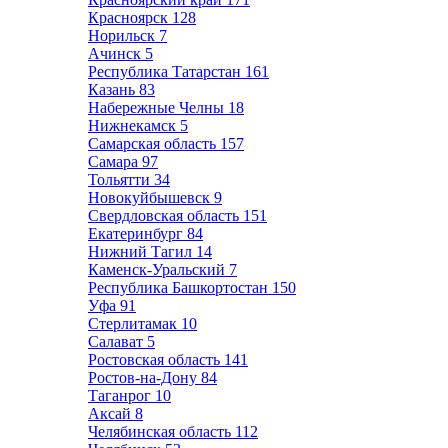
Красноярск
128
Норильск
7
Ачинск
5
Республика Татарстан
161
Казань
83
Набережные Челны
18
Нижнекамск
5
Самарская область
157
Самара
97
Тольятти
34
Новокуйбышевск
9
Свердловская область
151
Екатеринбург
84
Нижний Тагил
14
Каменск-Уральский
7
Республика Башкортостан
150
Уфа
91
Стерлитамак
10
Салават
5
Ростовская область
141
Ростов-на-Дону
84
Таганрог
10
Аксай
8
Челябинская область
112