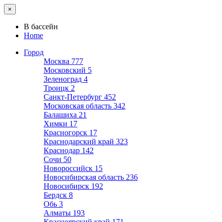
×
В бассейн
Home
Город
Москва
777
Московский
5
Зеленоград
4
Троицк
2
Санкт-Петербург
452
Московская область
342
Балашиха
21
Химки
17
Красногорск
17
Краснодарский край
323
Краснодар
142
Сочи
50
Новороссийск
15
Новосибирская область
236
Новосибирск
192
Бердск
8
Обь
3
Алматы
193
Красноярский край
171