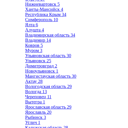
Нижневартовск
5
Ханты-Мансийск
4
Республика Крым
34
Симферополь
10
Ялта
6
Алушта
4
Владимирская область
34
Владимир
14
Ковров
5
Муром
3
Ульяновская область
30
Ульяновск
25
Димитровград
2
Новоульяновск
1
Мангистауская область
30
Актау
28
Вологодская область
29
Вологда
13
Череповец
11
Вытегра
1
Ярославская область
29
Ярославль
20
Рыбинск
3
Углич
1
Калужская область
28