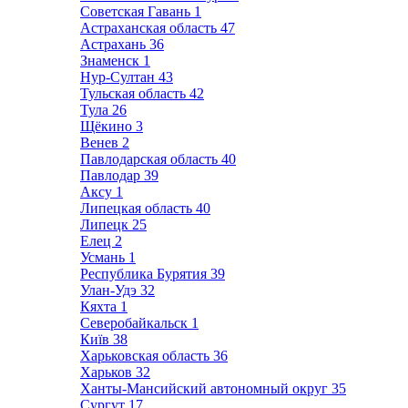
Советская Гавань
1
Астраханская область
47
Астрахань
36
Знаменск
1
Нур-Султан
43
Тульская область
42
Тула
26
Щёкино
3
Венев
2
Павлодарская область
40
Павлодар
39
Аксу
1
Липецкая область
40
Липецк
25
Елец
2
Усмань
1
Республика Бурятия
39
Улан-Удэ
32
Кяхта
1
Северобайкальск
1
Київ
38
Харьковская область
36
Харьков
32
Ханты-Мансийский автономный округ
35
Сургут
17