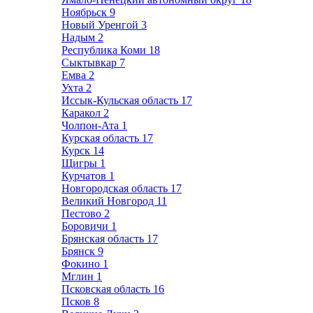
Ноябрьск
9
Новый Уренгой
3
Надым
2
Республика Коми
18
Сыктывкар
7
Емва
2
Ухта
2
Иссык-Кульская область
17
Каракол
2
Чолпон-Ата
1
Курская область
17
Курск
14
Щигры
1
Курчатов
1
Новгородская область
17
Великий Новгород
11
Пестово
2
Боровичи
1
Брянская область
17
Брянск
9
Фокино
1
Мглин
1
Псковская область
16
Псков
8