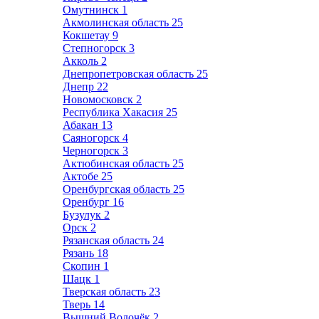
Омутнинск
1
Акмолинская область
25
Кокшетау
9
Степногорск
3
Акколь
2
Днепропетровская область
25
Днепр
22
Новомосковск
2
Республика Хакасия
25
Абакан
13
Саяногорск
4
Черногорск
3
Актюбинская область
25
Актобе
25
Оренбургская область
25
Оренбург
16
Бузулук
2
Орск
2
Рязанская область
24
Рязань
18
Скопин
1
Шацк
1
Тверская область
23
Тверь
14
Вышний Волочёк
2