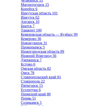
Челябинск
53
Магнитогорск
15
Копейск
6
Иркутская область
101
Иркутск
62
Ангарск
10
Братск
7
Ташкент
100
Кемеровская область — Кузбасс
99
Кемерово
36
Новокузнецк
31
Прокопьевск
5
Нижегородская область
89
Нижний Новгород
56
Дзержинск
7
Кстово
6
Омская область
82
Омск
78
Ставропольский край
81
Ставрополь
22
Пятигорск
15
Ессентуки
6
Пермский край
80
Пермь
51
Соликамск
5