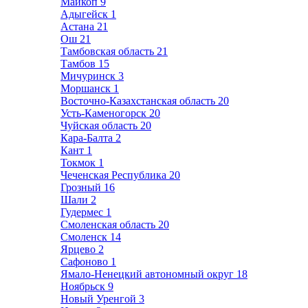
Майкоп
9
Адыгейск
1
Астана
21
Ош
21
Тамбовская область
21
Тамбов
15
Мичуринск
3
Моршанск
1
Восточно-Казахстанская область
20
Усть-Каменогорск
20
Чуйская область
20
Кара-Балта
2
Кант
1
Токмок
1
Чеченская Республика
20
Грозный
16
Шали
2
Гудермес
1
Смоленская область
20
Смоленск
14
Ярцево
2
Сафоново
1
Ямало-Ненецкий автономный округ
18
Ноябрьск
9
Новый Уренгой
3