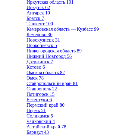
Иркутская область
101
Иркутск
62
Ангарск
10
Братск
7
Ташкент
100
Кемеровская область — Кузбасс
99
Кемерово
36
Новокузнецк
31
Прокопьевск
5
Нижегородская область
89
Нижний Новгород
56
Дзержинск
7
Кстово
6
Омская область
82
Омск
78
Ставропольский край
81
Ставрополь
22
Пятигорск
15
Ессентуки
6
Пермский край
80
Пермь
51
Соликамск
5
Чайковский
4
Алтайский край
78
Барнаул
43