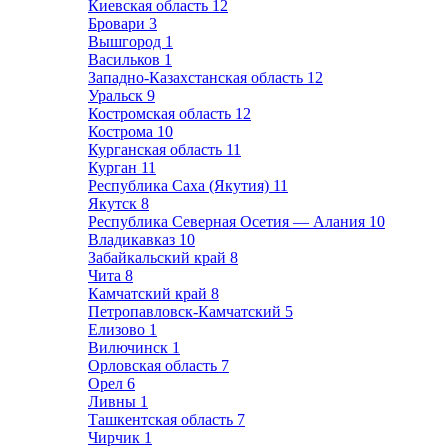
Киевская область
12
Бровари
3
Вышгород
1
Васильков
1
Западно-Казахстанская область
12
Уральск
9
Костромская область
12
Кострома
10
Курганская область
11
Курган
11
Республика Саха (Якутия)
11
Якутск
8
Республика Северная Осетия — Алания
10
Владикавказ
10
Забайкальский край
8
Чита
8
Камчатский край
8
Петропавловск-Камчатский
5
Елизово
1
Вилючинск
1
Орловская область
7
Орел
6
Ливны
1
Ташкентская область
7
Чирчик
1