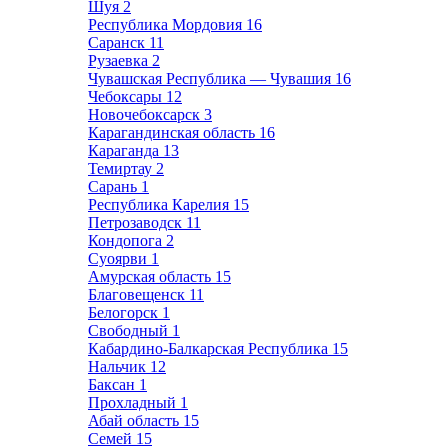
Шуя
2
Республика Мордовия
16
Саранск
11
Рузаевка
2
Чувашская Республика — Чувашия
16
Чебоксары
12
Новочебоксарск
3
Карагандинская область
16
Караганда
13
Темиртау
2
Сарань
1
Республика Карелия
15
Петрозаводск
11
Кондопога
2
Суоярви
1
Амурская область
15
Благовещенск
11
Белогорск
1
Свободный
1
Кабардино-Балкарская Республика
15
Нальчик
12
Баксан
1
Прохладный
1
Абай область
15
Семей
15