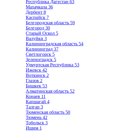
Республика Дагестан
63
Махачкала
36
Дербент
8
Каспийск
7
Белгородская область
59
Белгород
30
Старый Оскол
5
Валуйки
3
Калининградская область
54
Калининград
37
Светлогорск
5
Зеленоградск
5
Удмуртская Республика
53
Ижевск
42
Воткинск
2
Глазов
2
Бишкек
53
Алматинская область
52
Конаев
11
Капшагай
4
Талгар
3
Тюменская область
50
Тюмень
42
Тобольск
3
Ишим
1