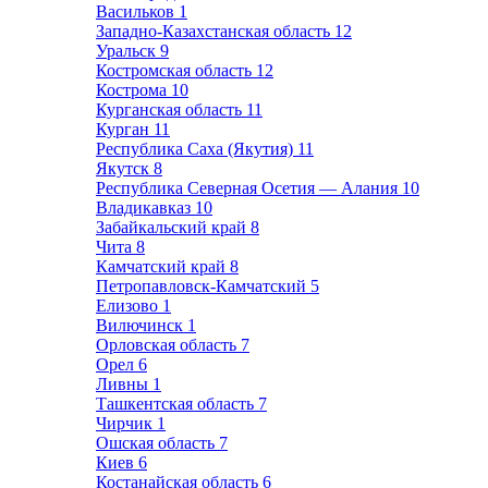
Васильков
1
Западно-Казахстанская область
12
Уральск
9
Костромская область
12
Кострома
10
Курганская область
11
Курган
11
Республика Саха (Якутия)
11
Якутск
8
Республика Северная Осетия — Алания
10
Владикавказ
10
Забайкальский край
8
Чита
8
Камчатский край
8
Петропавловск-Камчатский
5
Елизово
1
Вилючинск
1
Орловская область
7
Орел
6
Ливны
1
Ташкентская область
7
Чирчик
1
Ошская область
7
Киев
6
Костанайская область
6