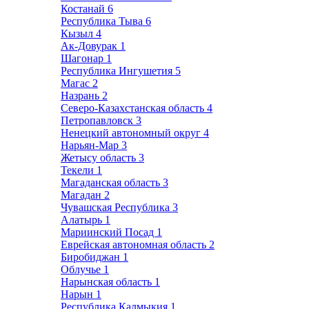
Костанай
6
Республика Тыва
6
Кызыл
4
Ак-Довурак
1
Шагонар
1
Республика Ингушетия
5
Магас
2
Назрань
2
Северо-Казахстанская область
4
Петропавловск
3
Ненецкий автономный округ
4
Нарьян-Мар
3
Жетысу область
3
Текели
1
Магаданская область
3
Магадан
2
Чувашская Республика
3
Алатырь
1
Мариинский Посад
1
Еврейская автономная область
2
Биробиджан
1
Облучье
1
Нарынская область
1
Нарын
1
Республика Калмыкия
1