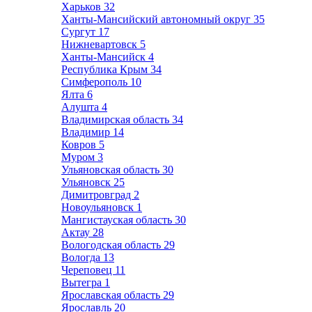
Харьков
32
Ханты-Мансийский автономный округ
35
Сургут
17
Нижневартовск
5
Ханты-Мансийск
4
Республика Крым
34
Симферополь
10
Ялта
6
Алушта
4
Владимирская область
34
Владимир
14
Ковров
5
Муром
3
Ульяновская область
30
Ульяновск
25
Димитровград
2
Новоульяновск
1
Мангистауская область
30
Актау
28
Вологодская область
29
Вологда
13
Череповец
11
Вытегра
1
Ярославская область
29
Ярославль
20