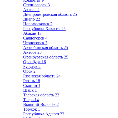
Кокшетау
9
Степногорск
3
Акколь
2
Днепропетровская область
25
Днепр
22
Новомосковск
2
Республика Хакасия
25
Абакан
13
Саяногорск
4
Черногорск
3
Актюбинская область
25
Актобе
25
Оренбургская область
25
Оренбург
16
Бузулук
2
Орск
2
Рязанская область
24
Рязань
18
Скопин
1
Шацк
1
Тверская область
23
Тверь
14
Вышний Волочёк
2
Торжок
1
Республика Адыгея
22