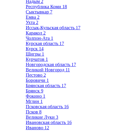
Надым
2
Республика Коми
18
Сыктывкар
7
Емва
2
Ухта
2
Иссык-Кульская область
17
Каракол
2
Чолпон-Ата
1
Курская область
17
Курск
14
Щигры
1
Курчатов
1
Новгородская область
17
Великий Новгород
11
Пестово
2
Боровичи
1
Брянская область
17
Брянск
9
Фокино
1
Мглин
1
Псковская область
16
Псков
8
Великие Луки
3
Ивановская область
16
Иваново
12