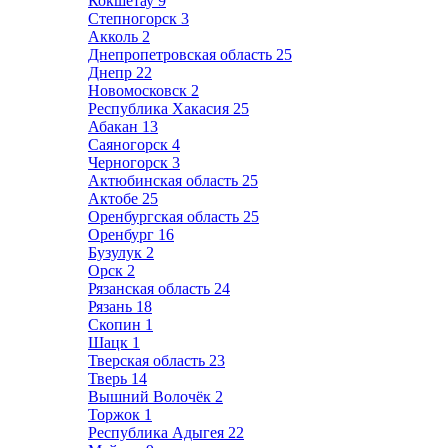
Кокшетау
9
Степногорск
3
Акколь
2
Днепропетровская область
25
Днепр
22
Новомосковск
2
Республика Хакасия
25
Абакан
13
Саяногорск
4
Черногорск
3
Актюбинская область
25
Актобе
25
Оренбургская область
25
Оренбург
16
Бузулук
2
Орск
2
Рязанская область
24
Рязань
18
Скопин
1
Шацк
1
Тверская область
23
Тверь
14
Вышний Волочёк
2
Торжок
1
Республика Адыгея
22