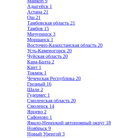
Майкоп
9
Адыгейск
1
Астана
21
Ош
21
Тамбовская область
21
Тамбов
15
Мичуринск
3
Моршанск
1
Восточно-Казахстанская область
20
Усть-Каменогорск
20
Чуйская область
20
Кара-Балта
2
Кант
1
Токмок
1
Чеченская Республика
20
Грозный
16
Шали
2
Гудермес
1
Смоленская область
20
Смоленск
14
Ярцево
2
Сафоново
1
Ямало-Ненецкий автономный округ
18
Ноябрьск
9
Новый Уренгой
3