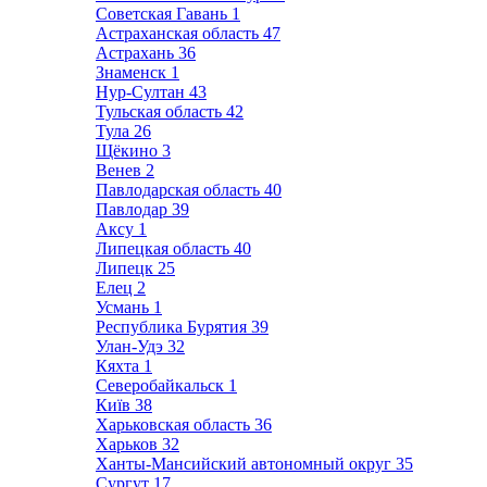
Советская Гавань
1
Астраханская область
47
Астрахань
36
Знаменск
1
Нур-Султан
43
Тульская область
42
Тула
26
Щёкино
3
Венев
2
Павлодарская область
40
Павлодар
39
Аксу
1
Липецкая область
40
Липецк
25
Елец
2
Усмань
1
Республика Бурятия
39
Улан-Удэ
32
Кяхта
1
Северобайкальск
1
Київ
38
Харьковская область
36
Харьков
32
Ханты-Мансийский автономный округ
35
Сургут
17