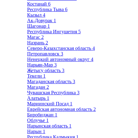
Костанай
6
Республика Тыва
6
Кызыл
4
Ак-Довурак
1
Шагонар
1
Республика Ингушетия
5
Магас
2
Назрань
2
Северо-Казахстанская область
4
Петропавловск
3
Ненецкий автономный округ
4
Нарьян-Мар
3
Жетысу область
3
Текели
1
Магаданская область
3
Магадан
2
Чувашская Республика
3
Алатырь
1
Мариинский Посад
1
Еврейская автономная область
2
Биробиджан
1
Облучье
1
Нарынская область
1
Нарын
1
Республика Калмыкия
1