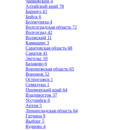
Чайковский
4
Алтайский край
78
Барнаул
43
Бийск
6
Белокуриха
4
Волгоградская область
72
Волгоград
42
Волжский
11
Камышин
3
Саратовская область
68
Саратов
41
Энгельс
10
Балаково
6
Воронежская область
65
Воронеж
52
Острогожск
1
Семилуки
1
Приморский край
64
Владивосток
37
Уссурийск
6
Артем
5
Ленинградская область
64
Гатчина
9
Выборг
5
Кудрово
4