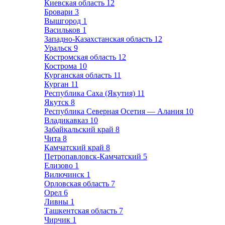
Киевская область
12
Бровари
3
Вышгород
1
Васильков
1
Западно-Казахстанская область
12
Уральск
9
Костромская область
12
Кострома
10
Курганская область
11
Курган
11
Республика Саха (Якутия)
11
Якутск
8
Республика Северная Осетия — Алания
10
Владикавказ
10
Забайкальский край
8
Чита
8
Камчатский край
8
Петропавловск-Камчатский
5
Елизово
1
Вилючинск
1
Орловская область
7
Орел
6
Ливны
1
Ташкентская область
7
Чирчик
1