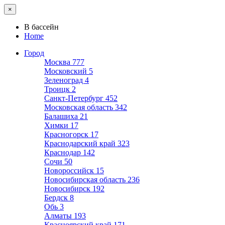
×
В бассейн
Home
Город
Москва
777
Московский
5
Зеленоград
4
Троицк
2
Санкт-Петербург
452
Московская область
342
Балашиха
21
Химки
17
Красногорск
17
Краснодарский край
323
Краснодар
142
Сочи
50
Новороссийск
15
Новосибирская область
236
Новосибирск
192
Бердск
8
Обь
3
Алматы
193
Красноярский край
171