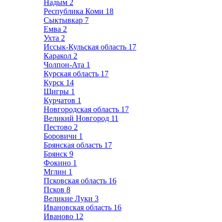
Надым
2
Республика Коми
18
Сыктывкар
7
Емва
2
Ухта
2
Иссык-Кульская область
17
Каракол
2
Чолпон-Ата
1
Курская область
17
Курск
14
Щигры
1
Курчатов
1
Новгородская область
17
Великий Новгород
11
Пестово
2
Боровичи
1
Брянская область
17
Брянск
9
Фокино
1
Мглин
1
Псковская область
16
Псков
8
Великие Луки
3
Ивановская область
16
Иваново
12