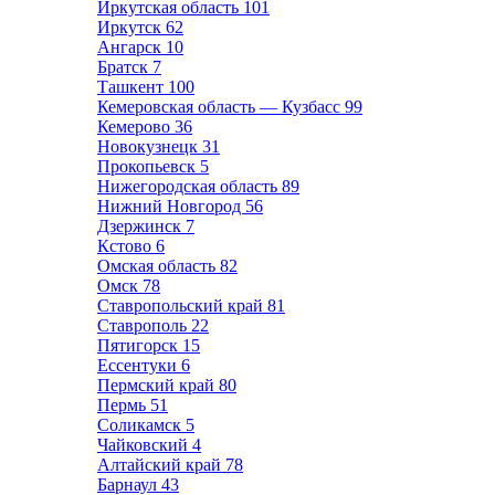
Иркутская область
101
Иркутск
62
Ангарск
10
Братск
7
Ташкент
100
Кемеровская область — Кузбасс
99
Кемерово
36
Новокузнецк
31
Прокопьевск
5
Нижегородская область
89
Нижний Новгород
56
Дзержинск
7
Кстово
6
Омская область
82
Омск
78
Ставропольский край
81
Ставрополь
22
Пятигорск
15
Ессентуки
6
Пермский край
80
Пермь
51
Соликамск
5
Чайковский
4
Алтайский край
78
Барнаул
43