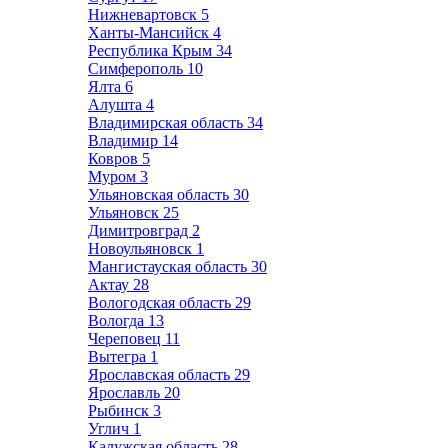
Нижневартовск
5
Ханты-Мансийск
4
Республика Крым
34
Симферополь
10
Ялта
6
Алушта
4
Владимирская область
34
Владимир
14
Ковров
5
Муром
3
Ульяновская область
30
Ульяновск
25
Димитровград
2
Новоульяновск
1
Мангистауская область
30
Актау
28
Вологодская область
29
Вологда
13
Череповец
11
Вытегра
1
Ярославская область
29
Ярославль
20
Рыбинск
3
Углич
1
Калужская область
28