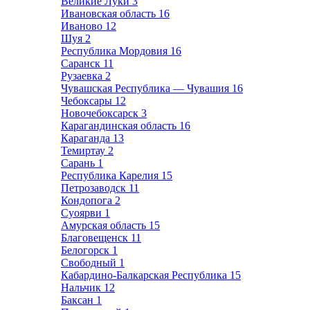
Великие Луки
3
Ивановская область
16
Иваново
12
Шуя
2
Республика Мордовия
16
Саранск
11
Рузаевка
2
Чувашская Республика — Чувашия
16
Чебоксары
12
Новочебоксарск
3
Карагандинская область
16
Караганда
13
Темиртау
2
Сарань
1
Республика Карелия
15
Петрозаводск
11
Кондопога
2
Суоярви
1
Амурская область
15
Благовещенск
11
Белогорск
1
Свободный
1
Кабардино-Балкарская Республика
15
Нальчик
12
Баксан
1