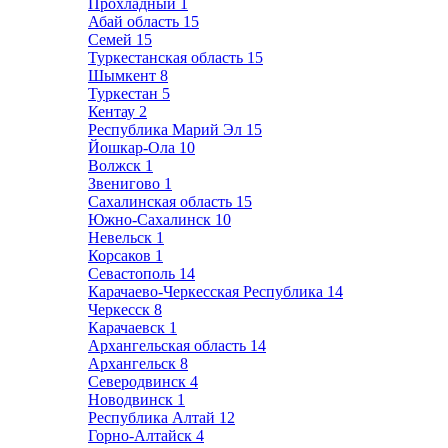
Прохладный
1
Абай область
15
Семей
15
Туркестанская область
15
Шымкент
8
Туркестан
5
Кентау
2
Республика Марий Эл
15
Йошкар-Ола
10
Волжск
1
Звенигово
1
Сахалинская область
15
Южно-Сахалинск
10
Невельск
1
Корсаков
1
Севастополь
14
Карачаево-Черкесская Республика
14
Черкесск
8
Карачаевск
1
Архангельская область
14
Архангельск
8
Северодвинск
4
Новодвинск
1
Республика Алтай
12
Горно-Алтайск
4