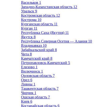
Васильков
1
Западно-Казахстанская область
12
Уральск
9
Костромская область
12
Кострома
10
Курганская область
11
Курган
11
Республика Саха (Якутия)
11
Якутск
8
Республика Северная Осетия — Алания
10
Владикавказ
10
Забайкальский край
8
Чита
8
Камчатский край
8
Петропавловск-Камчатский
5
Елизово
1
Вилючинск
1
Орловская область
7
Орел
6
Ливны
1
Ташкентская область
7
Чирчик
1
Ошская область
7
Киев
6
Костанайская область
6