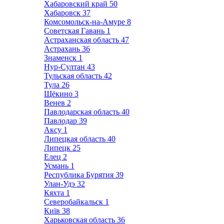
Хабаровский край
50
Хабаровск
37
Комсомольск-на-Амуре
8
Советская Гавань
1
Астраханская область
47
Астрахань
36
Знаменск
1
Нур-Султан
43
Тульская область
42
Тула
26
Щёкино
3
Венев
2
Павлодарская область
40
Павлодар
39
Аксу
1
Липецкая область
40
Липецк
25
Елец
2
Усмань
1
Республика Бурятия
39
Улан-Удэ
32
Кяхта
1
Северобайкальск
1
Київ
38
Харьковская область
36