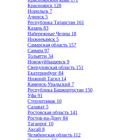
Красноярск
128
Норильск
7
Ачинск
5
Республика Татарстан
161
Казань
83
Набережные Челны
18
Нижнекамск
5
Самарская область
157
Самара
97
Тольятти
34
Новокуйбышевск
9
Свердловская область
151
Екатеринбург
84
Нижний Тагил
14
Каменск-Уральский
7
Республика Башкортостан
150
Уфа
91
Стерлитамак
10
Салават
5
Ростовская область
141
Ростов-на-Дону
84
Таганрог
10
Аксай
8
Челябинская область
112