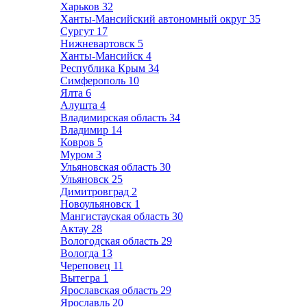
Харьков
32
Ханты-Мансийский автономный округ
35
Сургут
17
Нижневартовск
5
Ханты-Мансийск
4
Республика Крым
34
Симферополь
10
Ялта
6
Алушта
4
Владимирская область
34
Владимир
14
Ковров
5
Муром
3
Ульяновская область
30
Ульяновск
25
Димитровград
2
Новоульяновск
1
Мангистауская область
30
Актау
28
Вологодская область
29
Вологда
13
Череповец
11
Вытегра
1
Ярославская область
29
Ярославль
20