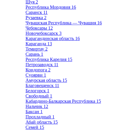
Шуя
2
Республика Мордовия
16
Саранск
11
Рузаевка
2
Чувашская Республика — Чувашия
16
Чебоксары
12
Новочебоксарск
3
Карагандинская область
16
Караганда
13
Темиртау
2
Сарань
1
Республика Карелия
15
Петрозаводск
11
Кондопога
2
Суоярви
1
Амурская область
15
Благовещенск
11
Белогорск
1
Свободный
1
Кабардино-Балкарская Республика
15
Нальчик
12
Баксан
1
Прохладный
1
Абай область
15
Семей
15