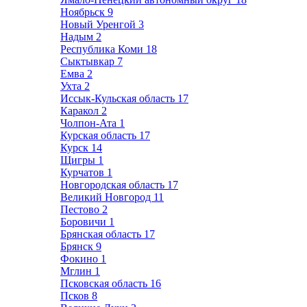
Ноябрьск
9
Новый Уренгой
3
Надым
2
Республика Коми
18
Сыктывкар
7
Емва
2
Ухта
2
Иссык-Кульская область
17
Каракол
2
Чолпон-Ата
1
Курская область
17
Курск
14
Щигры
1
Курчатов
1
Новгородская область
17
Великий Новгород
11
Пестово
2
Боровичи
1
Брянская область
17
Брянск
9
Фокино
1
Мглин
1
Псковская область
16
Псков
8