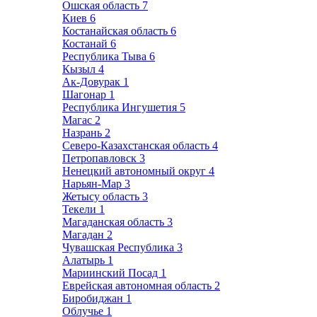
Ошская область
7
Киев
6
Костанайская область
6
Костанай
6
Республика Тыва
6
Кызыл
4
Ак-Довурак
1
Шагонар
1
Республика Ингушетия
5
Магас
2
Назрань
2
Северо-Казахстанская область
4
Петропавловск
3
Ненецкий автономный округ
4
Нарьян-Мар
3
Жетысу область
3
Текели
1
Магаданская область
3
Магадан
2
Чувашская Республика
3
Алатырь
1
Мариинский Посад
1
Еврейская автономная область
2
Биробиджан
1
Облучье
1