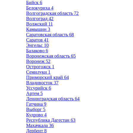
Бийск
6
Белокуриха
4
Волгоградская область
72
Волгоград
42
Волжский
11
Камышин
3
Саратовская область
68
Саратов
41
Энгельс
10
Балаково
6
Воронежская область
65
Воронеж
52
Острогожск
1
Семилуки
1
Приморский край
64
Владивосток
37
Уссурийск
6
Артем
5
Ленинградская область
64
Гатчина
9
Выборг
5
Кудрово
4
Республика Дагестан
63
Махачкала
36
Дербент
8