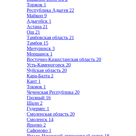
Торжок
1
Республика Адыгея
22
Майкоп
9
Адыгейск
1
Астана
21
Ош
21
Тамбовская область
21
Тамбов
15
Мичуринск
3
Моршанск
1
Восточно-Казахстанская область
20
Усть-Каменогорск
20
Чуйская область
20
Кара-Балта
2
Кант
1
Токмок
1
Чеченская Республика
20
Грозный
16
Шали
2
Гудермес
1
Смоленская область
20
Смоленск
14
Ярцево
2
Сафоново
1
Ямало-Ненецкий автономный округ
18