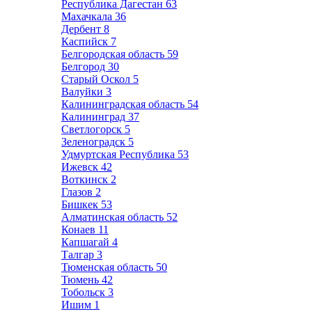
Республика Дагестан
63
Махачкала
36
Дербент
8
Каспийск
7
Белгородская область
59
Белгород
30
Старый Оскол
5
Валуйки
3
Калининградская область
54
Калининград
37
Светлогорск
5
Зеленоградск
5
Удмуртская Республика
53
Ижевск
42
Воткинск
2
Глазов
2
Бишкек
53
Алматинская область
52
Конаев
11
Капшагай
4
Талгар
3
Тюменская область
50
Тюмень
42
Тобольск
3
Ишим
1