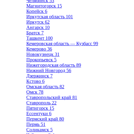
Челябинск
53
Магнитогорск
15
Копейск
6
Иркутская область
101
Иркутск
62
Ангарск
10
Братск
7
Ташкент
100
Кемеровская область — Кузбасс
99
Кемерово
36
Новокузнецк
31
Прокопьевск
5
Нижегородская область
89
Нижний Новгород
56
Дзержинск
7
Кстово
6
Омская область
82
Омск
78
Ставропольский край
81
Ставрополь
22
Пятигорск
15
Ессентуки
6
Пермский край
80
Пермь
51
Соликамск
5