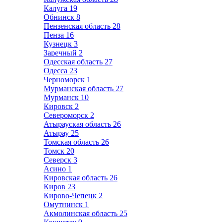
Калуга
19
Обнинск
8
Пензенская область
28
Пенза
16
Кузнецк
3
Заречный
2
Одесская область
27
Одесса
23
Черноморск
1
Мурманская область
27
Мурманск
10
Кировск
2
Североморск
2
Атырауская область
26
Атырау
25
Томская область
26
Томск
20
Северск
3
Асино
1
Кировская область
26
Киров
23
Кирово-Чепецк
2
Омутнинск
1
Акмолинская область
25