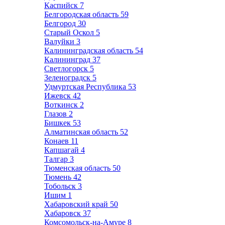
Каспийск
7
Белгородская область
59
Белгород
30
Старый Оскол
5
Валуйки
3
Калининградская область
54
Калининград
37
Светлогорск
5
Зеленоградск
5
Удмуртская Республика
53
Ижевск
42
Воткинск
2
Глазов
2
Бишкек
53
Алматинская область
52
Конаев
11
Капшагай
4
Талгар
3
Тюменская область
50
Тюмень
42
Тобольск
3
Ишим
1
Хабаровский край
50
Хабаровск
37
Комсомольск-на-Амуре
8