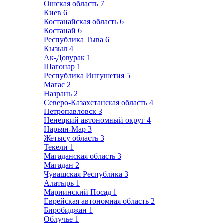
Ошская область
7
Киев
6
Костанайская область
6
Костанай
6
Республика Тыва
6
Кызыл
4
Ак-Довурак
1
Шагонар
1
Республика Ингушетия
5
Магас
2
Назрань
2
Северо-Казахстанская область
4
Петропавловск
3
Ненецкий автономный округ
4
Нарьян-Мар
3
Жетысу область
3
Текели
1
Магаданская область
3
Магадан
2
Чувашская Республика
3
Алатырь
1
Мариинский Посад
1
Еврейская автономная область
2
Биробиджан
1
Облучье
1