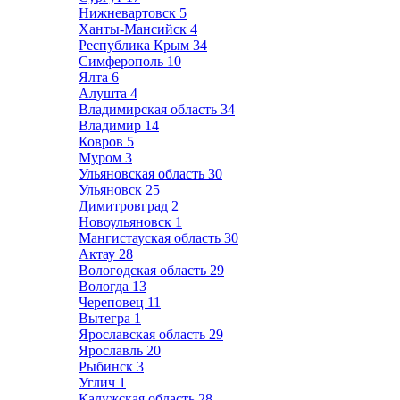
Нижневартовск
5
Ханты-Мансийск
4
Республика Крым
34
Симферополь
10
Ялта
6
Алушта
4
Владимирская область
34
Владимир
14
Ковров
5
Муром
3
Ульяновская область
30
Ульяновск
25
Димитровград
2
Новоульяновск
1
Мангистауская область
30
Актау
28
Вологодская область
29
Вологда
13
Череповец
11
Вытегра
1
Ярославская область
29
Ярославль
20
Рыбинск
3
Углич
1
Калужская область
28