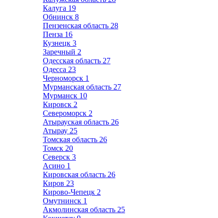
Калуга
19
Обнинск
8
Пензенская область
28
Пенза
16
Кузнецк
3
Заречный
2
Одесская область
27
Одесса
23
Черноморск
1
Мурманская область
27
Мурманск
10
Кировск
2
Североморск
2
Атырауская область
26
Атырау
25
Томская область
26
Томск
20
Северск
3
Асино
1
Кировская область
26
Киров
23
Кирово-Чепецк
2
Омутнинск
1
Акмолинская область
25