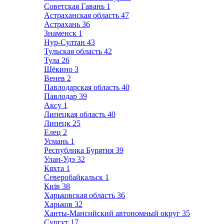
Советская Гавань
1
Астраханская область
47
Астрахань
36
Знаменск
1
Нур-Султан
43
Тульская область
42
Тула
26
Щёкино
3
Венев
2
Павлодарская область
40
Павлодар
39
Аксу
1
Липецкая область
40
Липецк
25
Елец
2
Усмань
1
Республика Бурятия
39
Улан-Удэ
32
Кяхта
1
Северобайкальск
1
Київ
38
Харьковская область
36
Харьков
32
Ханты-Мансийский автономный округ
35
Сургут
17