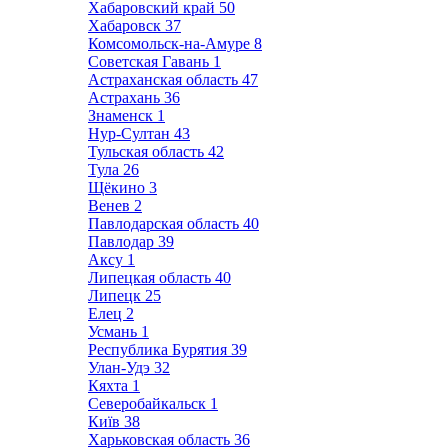
Хабаровский край
50
Хабаровск
37
Комсомольск-на-Амуре
8
Советская Гавань
1
Астраханская область
47
Астрахань
36
Знаменск
1
Нур-Султан
43
Тульская область
42
Тула
26
Щёкино
3
Венев
2
Павлодарская область
40
Павлодар
39
Аксу
1
Липецкая область
40
Липецк
25
Елец
2
Усмань
1
Республика Бурятия
39
Улан-Удэ
32
Кяхта
1
Северобайкальск
1
Київ
38
Харьковская область
36