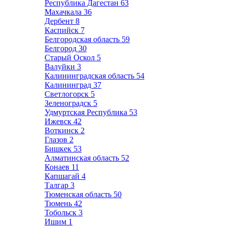
Республика Дагестан
63
Махачкала
36
Дербент
8
Каспийск
7
Белгородская область
59
Белгород
30
Старый Оскол
5
Валуйки
3
Калининградская область
54
Калининград
37
Светлогорск
5
Зеленоградск
5
Удмуртская Республика
53
Ижевск
42
Воткинск
2
Глазов
2
Бишкек
53
Алматинская область
52
Конаев
11
Капшагай
4
Талгар
3
Тюменская область
50
Тюмень
42
Тобольск
3
Ишим
1