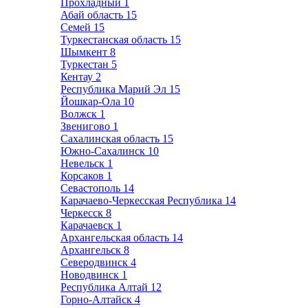
Прохладный
1
Абай область
15
Семей
15
Туркестанская область
15
Шымкент
8
Туркестан
5
Кентау
2
Республика Марий Эл
15
Йошкар-Ола
10
Волжск
1
Звенигово
1
Сахалинская область
15
Южно-Сахалинск
10
Невельск
1
Корсаков
1
Севастополь
14
Карачаево-Черкесская Республика
14
Черкесск
8
Карачаевск
1
Архангельская область
14
Архангельск
8
Северодвинск
4
Новодвинск
1
Республика Алтай
12
Горно-Алтайск
4