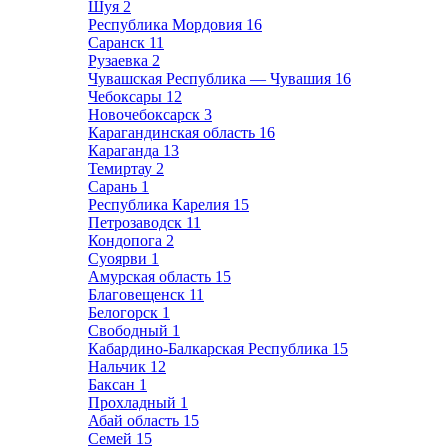
Шуя
2
Республика Мордовия
16
Саранск
11
Рузаевка
2
Чувашская Республика — Чувашия
16
Чебоксары
12
Новочебоксарск
3
Карагандинская область
16
Караганда
13
Темиртау
2
Сарань
1
Республика Карелия
15
Петрозаводск
11
Кондопога
2
Суоярви
1
Амурская область
15
Благовещенск
11
Белогорск
1
Свободный
1
Кабардино-Балкарская Республика
15
Нальчик
12
Баксан
1
Прохладный
1
Абай область
15
Семей
15