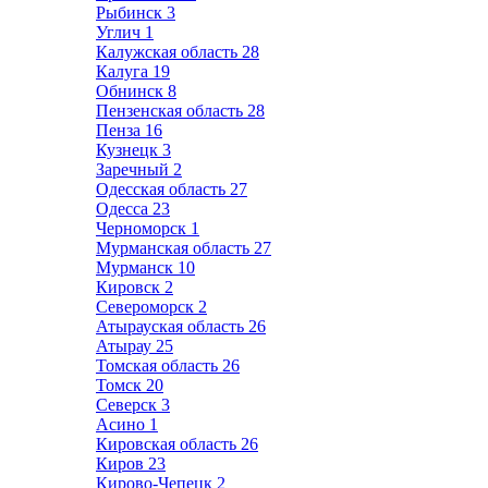
Рыбинск
3
Углич
1
Калужская область
28
Калуга
19
Обнинск
8
Пензенская область
28
Пенза
16
Кузнецк
3
Заречный
2
Одесская область
27
Одесса
23
Черноморск
1
Мурманская область
27
Мурманск
10
Кировск
2
Североморск
2
Атырауская область
26
Атырау
25
Томская область
26
Томск
20
Северск
3
Асино
1
Кировская область
26
Киров
23
Кирово-Чепецк
2