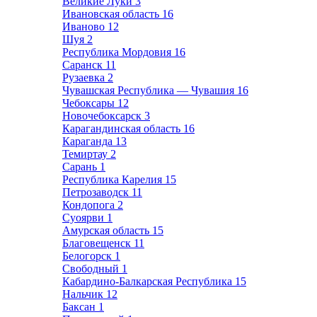
Великие Луки
3
Ивановская область
16
Иваново
12
Шуя
2
Республика Мордовия
16
Саранск
11
Рузаевка
2
Чувашская Республика — Чувашия
16
Чебоксары
12
Новочебоксарск
3
Карагандинская область
16
Караганда
13
Темиртау
2
Сарань
1
Республика Карелия
15
Петрозаводск
11
Кондопога
2
Суоярви
1
Амурская область
15
Благовещенск
11
Белогорск
1
Свободный
1
Кабардино-Балкарская Республика
15
Нальчик
12
Баксан
1