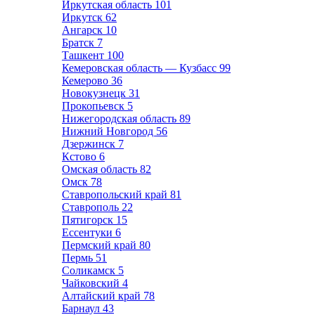
Иркутская область
101
Иркутск
62
Ангарск
10
Братск
7
Ташкент
100
Кемеровская область — Кузбасс
99
Кемерово
36
Новокузнецк
31
Прокопьевск
5
Нижегородская область
89
Нижний Новгород
56
Дзержинск
7
Кстово
6
Омская область
82
Омск
78
Ставропольский край
81
Ставрополь
22
Пятигорск
15
Ессентуки
6
Пермский край
80
Пермь
51
Соликамск
5
Чайковский
4
Алтайский край
78
Барнаул
43