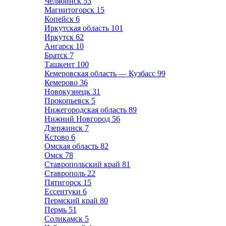
Челябинск
53
Магнитогорск
15
Копейск
6
Иркутская область
101
Иркутск
62
Ангарск
10
Братск
7
Ташкент
100
Кемеровская область — Кузбасс
99
Кемерово
36
Новокузнецк
31
Прокопьевск
5
Нижегородская область
89
Нижний Новгород
56
Дзержинск
7
Кстово
6
Омская область
82
Омск
78
Ставропольский край
81
Ставрополь
22
Пятигорск
15
Ессентуки
6
Пермский край
80
Пермь
51
Соликамск
5