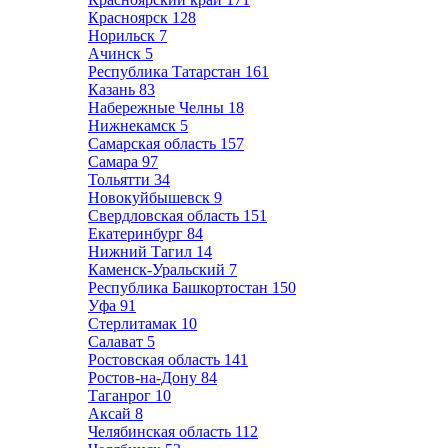
Красноярск
128
Норильск
7
Ачинск
5
Республика Татарстан
161
Казань
83
Набережные Челны
18
Нижнекамск
5
Самарская область
157
Самара
97
Тольятти
34
Новокуйбышевск
9
Свердловская область
151
Екатеринбург
84
Нижний Тагил
14
Каменск-Уральский
7
Республика Башкортостан
150
Уфа
91
Стерлитамак
10
Салават
5
Ростовская область
141
Ростов-на-Дону
84
Таганрог
10
Аксай
8
Челябинская область
112