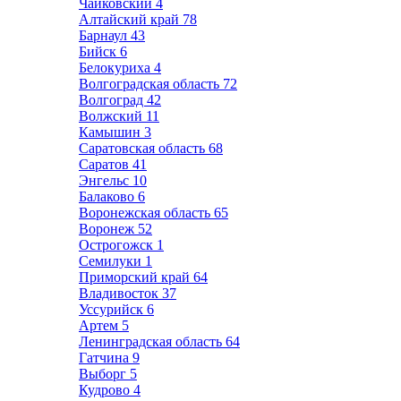
Чайковский
4
Алтайский край
78
Барнаул
43
Бийск
6
Белокуриха
4
Волгоградская область
72
Волгоград
42
Волжский
11
Камышин
3
Саратовская область
68
Саратов
41
Энгельс
10
Балаково
6
Воронежская область
65
Воронеж
52
Острогожск
1
Семилуки
1
Приморский край
64
Владивосток
37
Уссурийск
6
Артем
5
Ленинградская область
64
Гатчина
9
Выборг
5
Кудрово
4