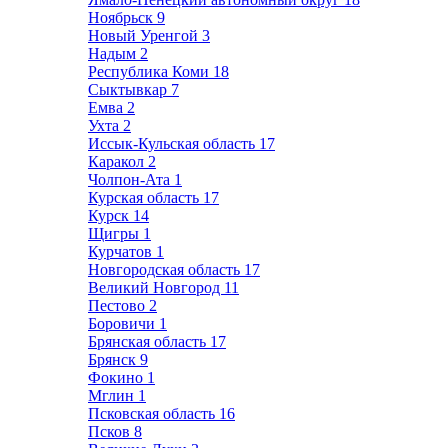
Ноябрьск
9
Новый Уренгой
3
Надым
2
Республика Коми
18
Сыктывкар
7
Емва
2
Ухта
2
Иссык-Кульская область
17
Каракол
2
Чолпон-Ата
1
Курская область
17
Курск
14
Щигры
1
Курчатов
1
Новгородская область
17
Великий Новгород
11
Пестово
2
Боровичи
1
Брянская область
17
Брянск
9
Фокино
1
Мглин
1
Псковская область
16
Псков
8