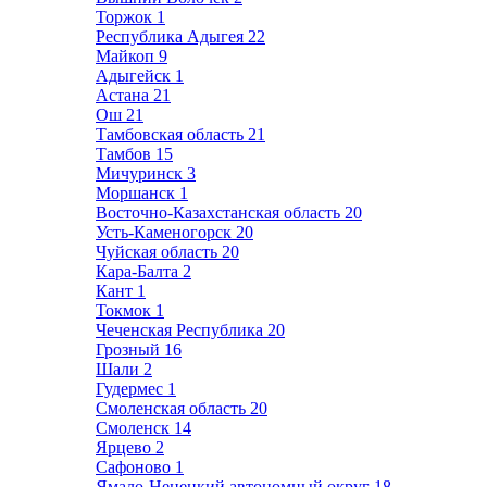
Торжок
1
Республика Адыгея
22
Майкоп
9
Адыгейск
1
Астана
21
Ош
21
Тамбовская область
21
Тамбов
15
Мичуринск
3
Моршанск
1
Восточно-Казахстанская область
20
Усть-Каменогорск
20
Чуйская область
20
Кара-Балта
2
Кант
1
Токмок
1
Чеченская Республика
20
Грозный
16
Шали
2
Гудермес
1
Смоленская область
20
Смоленск
14
Ярцево
2
Сафоново
1
Ямало-Ненецкий автономный округ
18