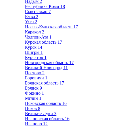
Надым
2
Республика Коми
18
Сыктывкар
7
Емва
2
Ухта
2
Иссык-Кульская область
17
Каракол
2
Чолпон-Ата
1
Курская область
17
Курск
14
Щигры
1
Курчатов
1
Новгородская область
17
Великий Новгород
11
Пестово
2
Боровичи
1
Брянская область
17
Брянск
9
Фокино
1
Мглин
1
Псковская область
16
Псков
8
Великие Луки
3
Ивановская область
16
Иваново
12