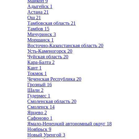
Майкоп
9
Адыгейск
1
Астана
21
Ош
21
Тамбовская область
21
Тамбов
15
Мичуринск
3
Моршанск
1
Восточно-Казахстанская область
20
Усть-Каменогорск
20
Чуйская область
20
Кара-Балта
2
Кант
1
Токмок
1
Чеченская Республика
20
Грозный
16
Шали
2
Гудермес
1
Смоленская область
20
Смоленск
14
Ярцево
2
Сафоново
1
Ямало-Ненецкий автономный округ
18
Ноябрьск
9
Новый Уренгой
3