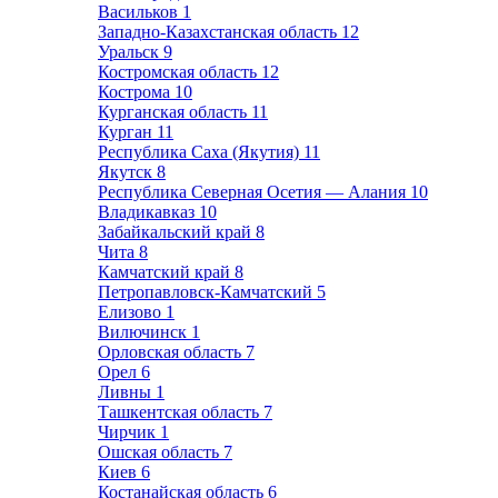
Васильков
1
Западно-Казахстанская область
12
Уральск
9
Костромская область
12
Кострома
10
Курганская область
11
Курган
11
Республика Саха (Якутия)
11
Якутск
8
Республика Северная Осетия — Алания
10
Владикавказ
10
Забайкальский край
8
Чита
8
Камчатский край
8
Петропавловск-Камчатский
5
Елизово
1
Вилючинск
1
Орловская область
7
Орел
6
Ливны
1
Ташкентская область
7
Чирчик
1
Ошская область
7
Киев
6
Костанайская область
6