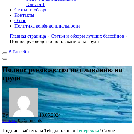
Элиста
1
Статьи и обзоры
Контакты
О нас
Политика конфиденциальности
Главная страница
»
Статьи и обзоры лучших бассейнов
»
Полное руководство по плаванию на груди
В бассейн
Полное руководство по плаванию на
груди
By
13.05.2024
Статьи
0 Comments
Подписывайтесь на Telegram-канал
Генережка
! Самое