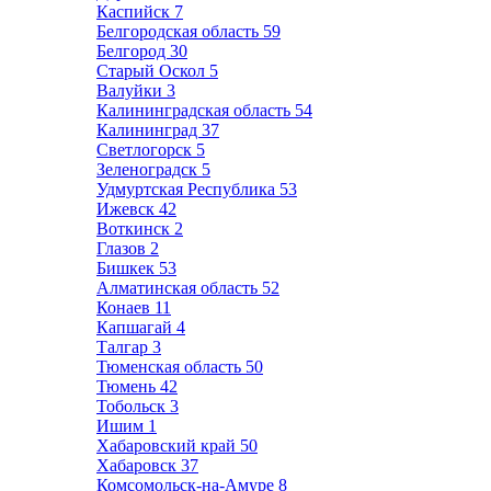
Каспийск
7
Белгородская область
59
Белгород
30
Старый Оскол
5
Валуйки
3
Калининградская область
54
Калининград
37
Светлогорск
5
Зеленоградск
5
Удмуртская Республика
53
Ижевск
42
Воткинск
2
Глазов
2
Бишкек
53
Алматинская область
52
Конаев
11
Капшагай
4
Талгар
3
Тюменская область
50
Тюмень
42
Тобольск
3
Ишим
1
Хабаровский край
50
Хабаровск
37
Комсомольск-на-Амуре
8