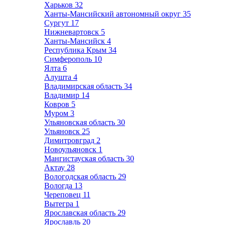
Харьков
32
Ханты-Мансийский автономный округ
35
Сургут
17
Нижневартовск
5
Ханты-Мансийск
4
Республика Крым
34
Симферополь
10
Ялта
6
Алушта
4
Владимирская область
34
Владимир
14
Ковров
5
Муром
3
Ульяновская область
30
Ульяновск
25
Димитровград
2
Новоульяновск
1
Мангистауская область
30
Актау
28
Вологодская область
29
Вологда
13
Череповец
11
Вытегра
1
Ярославская область
29
Ярославль
20