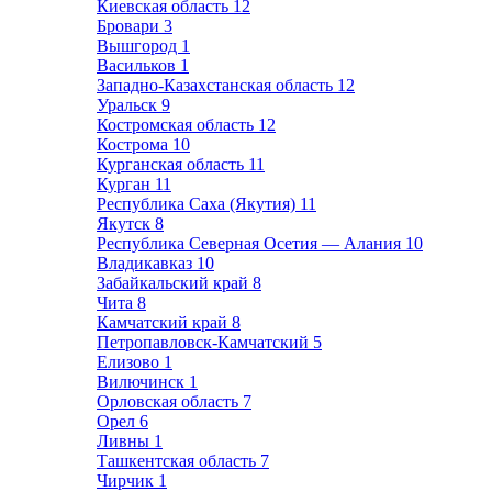
Киевская область
12
Бровари
3
Вышгород
1
Васильков
1
Западно-Казахстанская область
12
Уральск
9
Костромская область
12
Кострома
10
Курганская область
11
Курган
11
Республика Саха (Якутия)
11
Якутск
8
Республика Северная Осетия — Алания
10
Владикавказ
10
Забайкальский край
8
Чита
8
Камчатский край
8
Петропавловск-Камчатский
5
Елизово
1
Вилючинск
1
Орловская область
7
Орел
6
Ливны
1
Ташкентская область
7
Чирчик
1