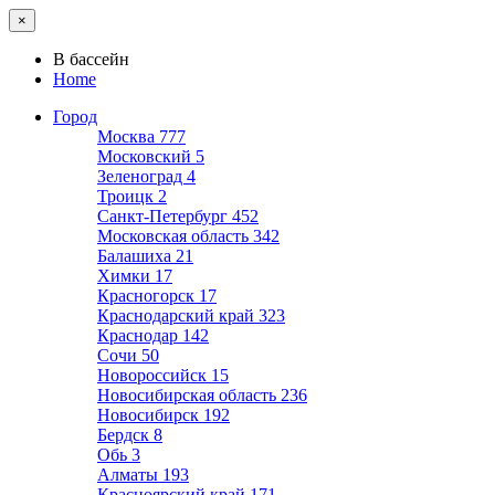
×
В бассейн
Home
Город
Москва
777
Московский
5
Зеленоград
4
Троицк
2
Санкт-Петербург
452
Московская область
342
Балашиха
21
Химки
17
Красногорск
17
Краснодарский край
323
Краснодар
142
Сочи
50
Новороссийск
15
Новосибирская область
236
Новосибирск
192
Бердск
8
Обь
3
Алматы
193
Красноярский край
171