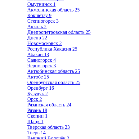
Омутнинск
1
Акмолинская область
25
Кокшетау
9
Степногорск
3
Акколь
2
Днепропетровская область
25
Днепр
22
Новомосковск
2
Республика Хакасия
25
Абакан
13
Саяногорск
4
Черногорск
3
Актюбинская область
25
Актобе
25
Оренбургская область
25
Оренбург
16
Бузулук
2
Орск
2
Рязанская область
24
Рязань
18
Скопин
1
Шацк
1
Тверская область
23
Тверь
14
Вышний Волочёк
2