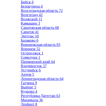
Бийск
6
Белокуриха
4
Волгоградская область
72
Волгоград
42
Волжский
11
Камышин
3
Саратовская область
68
Саратов
41
Энгельс
10
Балаково
6
Воронежская область
65
Воронеж
52
Острогожск
1
Семилуки
1
Приморский край
64
Владивосток
37
Уссурийск
6
Артем
5
Ленинградская область
64
Гатчина
9
Выборг
5
Кудрово
4
Республика Дагестан
63
Махачкала
36
Дербент
8