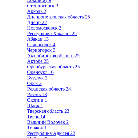
Кокшетау
9
Степногорск
3
Акколь
2
Днепропетровская область
25
Днепр
22
Новомосковск
2
Республика Хакасия
25
Абакан
13
Саяногорск
4
Черногорск
3
Актюбинская область
25
Актобе
25
Оренбургская область
25
Оренбург
16
Бузулук
2
Орск
2
Рязанская область
24
Рязань
18
Скопин
1
Шацк
1
Тверская область
23
Тверь
14
Вышний Волочёк
2
Торжок
1
Республика Адыгея
22