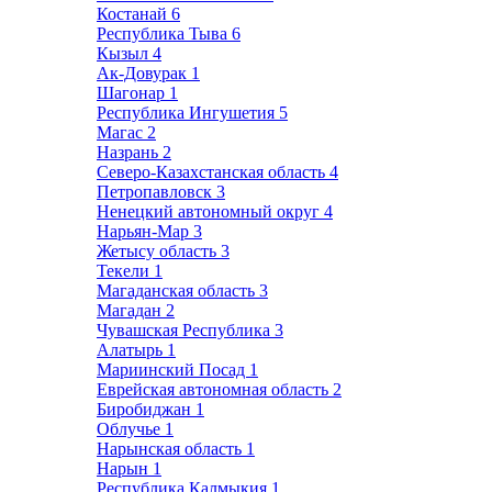
Костанай
6
Республика Тыва
6
Кызыл
4
Ак-Довурак
1
Шагонар
1
Республика Ингушетия
5
Магас
2
Назрань
2
Северо-Казахстанская область
4
Петропавловск
3
Ненецкий автономный округ
4
Нарьян-Мар
3
Жетысу область
3
Текели
1
Магаданская область
3
Магадан
2
Чувашская Республика
3
Алатырь
1
Мариинский Посад
1
Еврейская автономная область
2
Биробиджан
1
Облучье
1
Нарынская область
1
Нарын
1
Республика Калмыкия
1