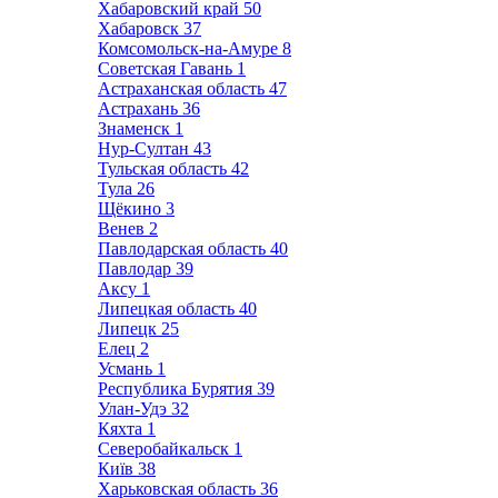
Хабаровский край
50
Хабаровск
37
Комсомольск-на-Амуре
8
Советская Гавань
1
Астраханская область
47
Астрахань
36
Знаменск
1
Нур-Султан
43
Тульская область
42
Тула
26
Щёкино
3
Венев
2
Павлодарская область
40
Павлодар
39
Аксу
1
Липецкая область
40
Липецк
25
Елец
2
Усмань
1
Республика Бурятия
39
Улан-Удэ
32
Кяхта
1
Северобайкальск
1
Київ
38
Харьковская область
36