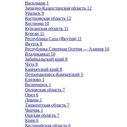
Васильков
1
Западно-Казахстанская область
12
Уральск
9
Костромская область
12
Кострома
10
Курганская область
11
Курган
11
Республика Саха (Якутия)
11
Якутск
8
Республика Северная Осетия — Алания
10
Владикавказ
10
Забайкальский край
8
Чита
8
Камчатский край
8
Петропавловск-Камчатский
5
Елизово
1
Вилючинск
1
Орловская область
7
Орел
6
Ливны
1
Ташкентская область
7
Чирчик
1
Ошская область
7
Киев
6
Костанайская область
6