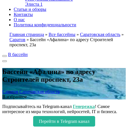
Элиста
1
Статьи и обзоры
Контакты
О нас
Политика конфиденциальности
Главная страница
»
Все бассейны
»
Саратовская область
»
Саратов
»
Бассейн «Афалина» по адресу Строителей
проспект, 23а
В бассейн
Бассейн «Афалина» по адресу
Строителей проспект, 23а
Саратов
Саратовская область
В избранное
Подписывайтесь на Telegram-канал
Генережка
! Самое
интересное из мира технологий, нейросетей, IT и бизнеса.
Перейти в Telegram канал