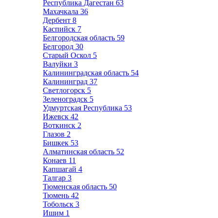
Республика Дагестан
63
Махачкала
36
Дербент
8
Каспийск
7
Белгородская область
59
Белгород
30
Старый Оскол
5
Валуйки
3
Калининградская область
54
Калининград
37
Светлогорск
5
Зеленоградск
5
Удмуртская Республика
53
Ижевск
42
Воткинск
2
Глазов
2
Бишкек
53
Алматинская область
52
Конаев
11
Капшагай
4
Талгар
3
Тюменская область
50
Тюмень
42
Тобольск
3
Ишим
1