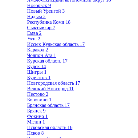
Ноябрьск
9
Новый Уренгой
3
Надым
2
Республика Коми
18
Сыктывкар
7
Емва
2
Ухта
2
Иссык-Кульская область
17
Каракол
2
Чолпон-Ата
1
Курская область
17
Курск
14
Щигры
1
Курчатов
1
Новгородская область
17
Великий Новгород
11
Пестово
2
Боровичи
1
Брянская область
17
Брянск
9
Фокино
1
Мглин
1
Псковская область
16
Псков
8