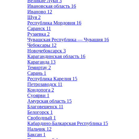
Великие Луки
3
Ивановская область
16
Иваново
12
Шуя
2
Республика Мордовия
16
Саранск
11
Рузаевка
2
Чувашская Республика — Чувашия
16
Чебоксары
12
Новочебоксарск
3
Карагандинская область
16
Караганда
13
Темиртау
2
Сарань
1
Республика Карелия
15
Петрозаводск
11
Кондопога
2
Суоярви
1
Амурская область
15
Благовещенск
11
Белогорск
1
Свободный
1
Кабардино-Балкарская Республика
15
Нальчик
12
Баксан
1