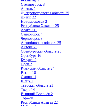
Кокшетау
9
Степногорск
3
Акколь
2
Днепропетровская область
25
Днепр
22
Новомосковск
2
Республика Хакасия
25
Абакан
13
Саяногорск
4
Черногорск
3
Актюбинская область
25
Актобе
25
Оренбургская область
25
Оренбург
16
Бузулук
2
Орск
2
Рязанская область
24
Рязань
18
Скопин
1
Шацк
1
Тверская область
23
Тверь
14
Вышний Волочёк
2
Торжок
1
Республика Адыгея
22