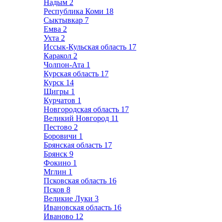
Надым
2
Республика Коми
18
Сыктывкар
7
Емва
2
Ухта
2
Иссык-Кульская область
17
Каракол
2
Чолпон-Ата
1
Курская область
17
Курск
14
Щигры
1
Курчатов
1
Новгородская область
17
Великий Новгород
11
Пестово
2
Боровичи
1
Брянская область
17
Брянск
9
Фокино
1
Мглин
1
Псковская область
16
Псков
8
Великие Луки
3
Ивановская область
16
Иваново
12