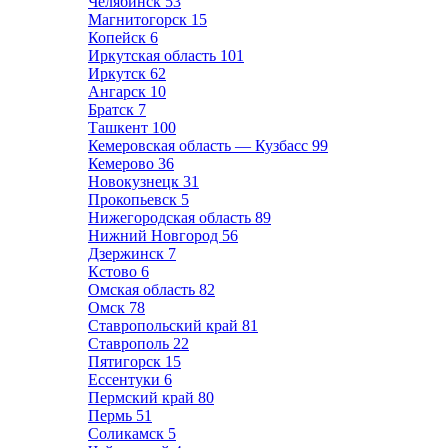
Челябинск
53
Магнитогорск
15
Копейск
6
Иркутская область
101
Иркутск
62
Ангарск
10
Братск
7
Ташкент
100
Кемеровская область — Кузбасс
99
Кемерово
36
Новокузнецк
31
Прокопьевск
5
Нижегородская область
89
Нижний Новгород
56
Дзержинск
7
Кстово
6
Омская область
82
Омск
78
Ставропольский край
81
Ставрополь
22
Пятигорск
15
Ессентуки
6
Пермский край
80
Пермь
51
Соликамск
5