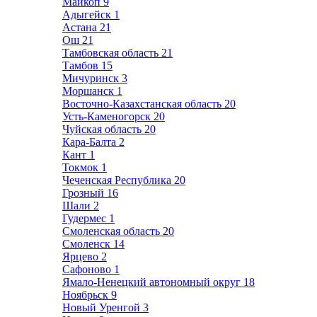
Майкоп
9
Адыгейск
1
Астана
21
Ош
21
Тамбовская область
21
Тамбов
15
Мичуринск
3
Моршанск
1
Восточно-Казахстанская область
20
Усть-Каменогорск
20
Чуйская область
20
Кара-Балта
2
Кант
1
Токмок
1
Чеченская Республика
20
Грозный
16
Шали
2
Гудермес
1
Смоленская область
20
Смоленск
14
Ярцево
2
Сафоново
1
Ямало-Ненецкий автономный округ
18
Ноябрьск
9
Новый Уренгой
3