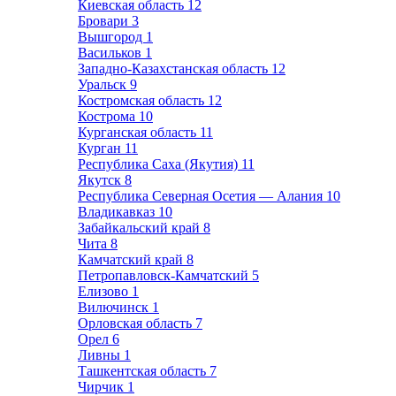
Киевская область
12
Бровари
3
Вышгород
1
Васильков
1
Западно-Казахстанская область
12
Уральск
9
Костромская область
12
Кострома
10
Курганская область
11
Курган
11
Республика Саха (Якутия)
11
Якутск
8
Республика Северная Осетия — Алания
10
Владикавказ
10
Забайкальский край
8
Чита
8
Камчатский край
8
Петропавловск-Камчатский
5
Елизово
1
Вилючинск
1
Орловская область
7
Орел
6
Ливны
1
Ташкентская область
7
Чирчик
1