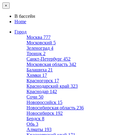
×
В бассейн
Home
Город
Москва
777
Московский
5
Зеленоград
4
Троицк
2
Санкт-Петербург
452
Московская область
342
Балашиха
21
Химки
17
Красногорск
17
Краснодарский край
323
Краснодар
142
Сочи
50
Новороссийск
15
Новосибирская область
236
Новосибирск
192
Бердск
8
Обь
3
Алматы
193
Красноярский край
171