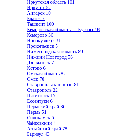
Иркутская область
101
Иркутск
62
Ангарск
10
Братск
7
Ташкент
100
Кемеровская область — Кузбасс
99
Кемерово
36
Новокузнецк
31
Прокопьевск
5
Нижегородская область
89
Нижний Новгород
56
Дзержинск
7
Кстово
6
Омская область
82
Омск
78
Ставропольский край
81
Ставрополь
22
Пятигорск
15
Ессентуки
6
Пермский край
80
Пермь
51
Соликамск
5
Чайковский
4
Алтайский край
78
Барнаул
43