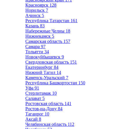
Красноярск
128
Норильск
7
Ачинск
5
Республика Татарстан
161
Казань
83
Набережные Челны
18
Нижнекамск
5
Самарская область
157
Самара
97
Тольятти
34
Новокуйбышевск
9
Свердловская область
151
Екатеринбург
84
Нижний Тагил
14
Каменск-Уральский
7
Республика Башкортостан
150
Уфа
91
Стерлитамак
10
Салават
5
Ростовская область
141
Ростов-на-Дону
84
Таганрог
10
Аксай
8
Челябинская область
112