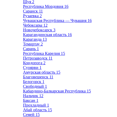
Шуя
2
Республика Мордовия
16
Саранск
11
Рузаевка
2
Чувашская Республика — Чувашия
16
Чебоксары
12
Новочебоксарск
3
Карагандинская область
16
Караганда
13
Темиртау
2
Сарань
1
Республика Карелия
15
Петрозаводск
11
Кондопога
2
Суоярви
1
Амурская область
15
Благовещенск
11
Белогорск
1
Свободный
1
Кабардино-Балкарская Республика
15
Нальчик
12
Баксан
1
Прохладный
1
Абай область
15
Семей
15