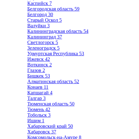
Каспийск
7
Белгородская область
59
Белгород
30
Старый Оскол
5
Валуйки
3
Калининградская область
54
Калининград
37
Светлогорск
5
Зеленоградск
5
Удмуртская Республика
53
Ижевск
42
Воткинск
2
Глазов
2
Бишкек
53
Алматинская область
52
Конаев
11
Капшагай
4
Талгар
3
Тюменская область
50
Тюмень
42
Тобольск
3
Ишим
1
Хабаровский край
50
Хабаровск
37
Комсомольск-на-Амуре
8