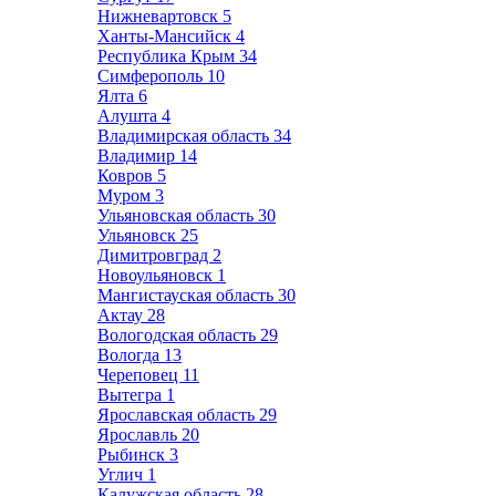
Нижневартовск
5
Ханты-Мансийск
4
Республика Крым
34
Симферополь
10
Ялта
6
Алушта
4
Владимирская область
34
Владимир
14
Ковров
5
Муром
3
Ульяновская область
30
Ульяновск
25
Димитровград
2
Новоульяновск
1
Мангистауская область
30
Актау
28
Вологодская область
29
Вологда
13
Череповец
11
Вытегра
1
Ярославская область
29
Ярославль
20
Рыбинск
3
Углич
1
Калужская область
28