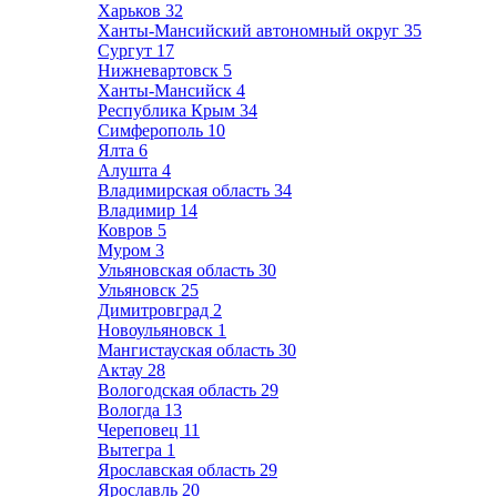
Харьков
32
Ханты-Мансийский автономный округ
35
Сургут
17
Нижневартовск
5
Ханты-Мансийск
4
Республика Крым
34
Симферополь
10
Ялта
6
Алушта
4
Владимирская область
34
Владимир
14
Ковров
5
Муром
3
Ульяновская область
30
Ульяновск
25
Димитровград
2
Новоульяновск
1
Мангистауская область
30
Актау
28
Вологодская область
29
Вологда
13
Череповец
11
Вытегра
1
Ярославская область
29
Ярославль
20