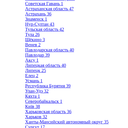
Советская Гавань
1
Астраханская область
47
Астрахань
36
Знаменск
1
Нур-Султан
43
Тульская область
42
Тула
26
Щёкино
3
Венев
2
Павлодарская область
40
Павлодар
39
Аксу
1
Липецкая область
40
Липецк
25
Елец
2
Усмань
1
Республика Бурятия
39
Улан-Удэ
32
Кяхта
1
Северобайкальск
1
Київ
38
Харьковская область
36
Харьков
32
Ханты-Мансийский автономный округ
35
Сургут
17