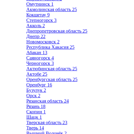
Омутнинск
1
Акмолинская область
25
Кокшетау
9
Степногорск
3
Акколь
2
Днепропетровская область
25
Днепр
22
Новомосковск
2
Республика Хакасия
25
Абакан
13
Саяногорск
4
Черногорск
3
Актюбинская область
25
Актобе
25
Оренбургская область
25
Оренбург
16
Бузулук
2
Орск
2
Рязанская область
24
Рязань
18
Скопин
1
Шацк
1
Тверская область
23
Тверь
14
Вышний Волочёк
2