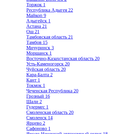
Торжок
1
Республика Адыгея
22
Майкоп
9
Адыгейск
1
Астана
21
Ош
21
Тамбовская область
21
Тамбов
15
Мичуринск
3
Моршанск
1
Восточно-Казахстанская область
20
Усть-Каменогорск
20
Чуйская область
20
Кара-Балта
2
Кант
1
Токмок
1
Чеченская Республика
20
Грозный
16
Шали
2
Гудермес
1
Смоленская область
20
Смоленск
14
Ярцево
2
Сафоново
1
Ямало-Ненецкий автономный округ
18