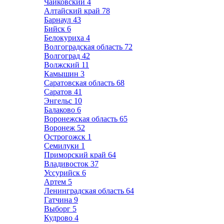
Чайковский
4
Алтайский край
78
Барнаул
43
Бийск
6
Белокуриха
4
Волгоградская область
72
Волгоград
42
Волжский
11
Камышин
3
Саратовская область
68
Саратов
41
Энгельс
10
Балаково
6
Воронежская область
65
Воронеж
52
Острогожск
1
Семилуки
1
Приморский край
64
Владивосток
37
Уссурийск
6
Артем
5
Ленинградская область
64
Гатчина
9
Выборг
5
Кудрово
4