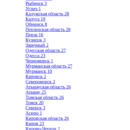
Рыбинск
3
Углич
1
Калужская область
28
Калуга
19
Обнинск
8
Пензенская область
28
Пенза
16
Кузнецк
3
Заречный
2
Одесская область
27
Одесса
23
Черноморск
1
Мурманская область
27
Мурманск
10
Кировск
2
Североморск
2
Атырауская область
26
Атырау
25
Томская область
26
Томск
20
Северск
3
Асино
1
Кировская область
26
Киров
23
Кирово-Чепецк
2