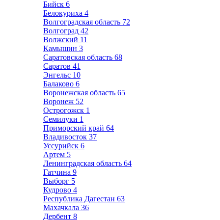
Бийск
6
Белокуриха
4
Волгоградская область
72
Волгоград
42
Волжский
11
Камышин
3
Саратовская область
68
Саратов
41
Энгельс
10
Балаково
6
Воронежская область
65
Воронеж
52
Острогожск
1
Семилуки
1
Приморский край
64
Владивосток
37
Уссурийск
6
Артем
5
Ленинградская область
64
Гатчина
9
Выборг
5
Кудрово
4
Республика Дагестан
63
Махачкала
36
Дербент
8