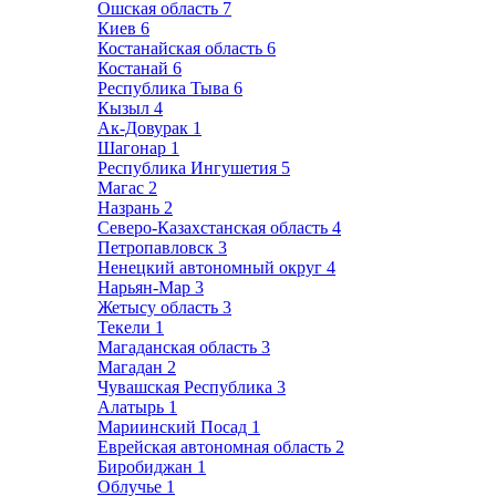
Ошская область
7
Киев
6
Костанайская область
6
Костанай
6
Республика Тыва
6
Кызыл
4
Ак-Довурак
1
Шагонар
1
Республика Ингушетия
5
Магас
2
Назрань
2
Северо-Казахстанская область
4
Петропавловск
3
Ненецкий автономный округ
4
Нарьян-Мар
3
Жетысу область
3
Текели
1
Магаданская область
3
Магадан
2
Чувашская Республика
3
Алатырь
1
Мариинский Посад
1
Еврейская автономная область
2
Биробиджан
1
Облучье
1