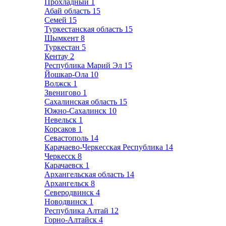
Прохладный
1
Абай область
15
Семей
15
Туркестанская область
15
Шымкент
8
Туркестан
5
Кентау
2
Республика Марий Эл
15
Йошкар-Ола
10
Волжск
1
Звенигово
1
Сахалинская область
15
Южно-Сахалинск
10
Невельск
1
Корсаков
1
Севастополь
14
Карачаево-Черкесская Республика
14
Черкесск
8
Карачаевск
1
Архангельская область
14
Архангельск
8
Северодвинск
4
Новодвинск
1
Республика Алтай
12
Горно-Алтайск
4