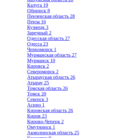
Калуга
19
Обнинск
8
Пензенская область
28
Пенза
16
Кузнецк
3
Заречный
2
Одесская область
27
Одесса
23
Черноморск
1
Мурманская область
27
Мурманск
10
Кировск
2
Североморск
2
Атырауская область
26
Атырау
25
Томская область
26
Томск
20
Северск
3
Асино
1
Кировская область
26
Киров
23
Кирово-Чепецк
2
Омутнинск
1
Акмолинская область
25