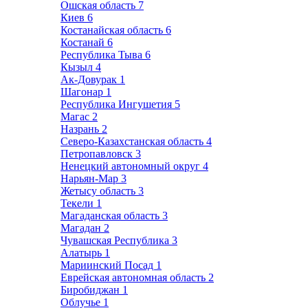
Ошская область
7
Киев
6
Костанайская область
6
Костанай
6
Республика Тыва
6
Кызыл
4
Ак-Довурак
1
Шагонар
1
Республика Ингушетия
5
Магас
2
Назрань
2
Северо-Казахстанская область
4
Петропавловск
3
Ненецкий автономный округ
4
Нарьян-Мар
3
Жетысу область
3
Текели
1
Магаданская область
3
Магадан
2
Чувашская Республика
3
Алатырь
1
Мариинский Посад
1
Еврейская автономная область
2
Биробиджан
1
Облучье
1