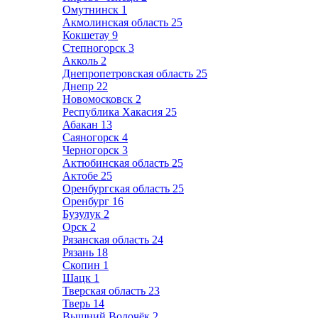
Омутнинск
1
Акмолинская область
25
Кокшетау
9
Степногорск
3
Акколь
2
Днепропетровская область
25
Днепр
22
Новомосковск
2
Республика Хакасия
25
Абакан
13
Саяногорск
4
Черногорск
3
Актюбинская область
25
Актобе
25
Оренбургская область
25
Оренбург
16
Бузулук
2
Орск
2
Рязанская область
24
Рязань
18
Скопин
1
Шацк
1
Тверская область
23
Тверь
14
Вышний Волочёк
2