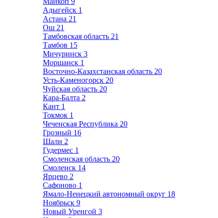
Майкоп
9
Адыгейск
1
Астана
21
Ош
21
Тамбовская область
21
Тамбов
15
Мичуринск
3
Моршанск
1
Восточно-Казахстанская область
20
Усть-Каменогорск
20
Чуйская область
20
Кара-Балта
2
Кант
1
Токмок
1
Чеченская Республика
20
Грозный
16
Шали
2
Гудермес
1
Смоленская область
20
Смоленск
14
Ярцево
2
Сафоново
1
Ямало-Ненецкий автономный округ
18
Ноябрьск
9
Новый Уренгой
3