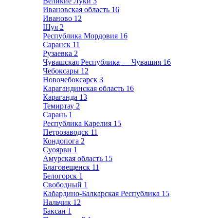
Великие Луки
3
Ивановская область
16
Иваново
12
Шуя
2
Республика Мордовия
16
Саранск
11
Рузаевка
2
Чувашская Республика — Чувашия
16
Чебоксары
12
Новочебоксарск
3
Карагандинская область
16
Караганда
13
Темиртау
2
Сарань
1
Республика Карелия
15
Петрозаводск
11
Кондопога
2
Суоярви
1
Амурская область
15
Благовещенск
11
Белогорск
1
Свободный
1
Кабардино-Балкарская Республика
15
Нальчик
12
Баксан
1