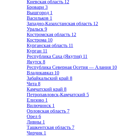
Киевская область
12
Бровари
3
Вышгород
1
Васильков
1
Западно-Казахстанская область
12
Уральск
9
Костромская область
12
Кострома
10
Курганская область
11
Курган
11
Республика Саха (Якутия)
11
Якутск
8
Республика Северная Осетия — Алания
10
Владикавказ
10
Забайкальский край
8
Чита
8
Камчатский край
8
Петропавловск-Камчатский
5
Елизово
1
Вилючинск
1
Орловская область
7
Орел
6
Ливны
1
Ташкентская область
7
Чирчик
1