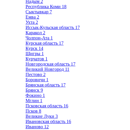
Надым
2
Республика Коми
18
Сыктывкар
7
Емва
2
Ухта
2
Иссык-Кульская область
17
Каракол
2
Чолпон-Ата
1
Курская область
17
Курск
14
Щигры
1
Курчатов
1
Новгородская область
17
Великий Новгород
11
Пестово
2
Боровичи
1
Брянская область
17
Брянск
9
Фокино
1
Мглин
1
Псковская область
16
Псков
8
Великие Луки
3
Ивановская область
16
Иваново
12