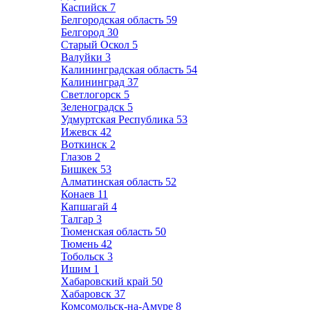
Каспийск
7
Белгородская область
59
Белгород
30
Старый Оскол
5
Валуйки
3
Калининградская область
54
Калининград
37
Светлогорск
5
Зеленоградск
5
Удмуртская Республика
53
Ижевск
42
Воткинск
2
Глазов
2
Бишкек
53
Алматинская область
52
Конаев
11
Капшагай
4
Талгар
3
Тюменская область
50
Тюмень
42
Тобольск
3
Ишим
1
Хабаровский край
50
Хабаровск
37
Комсомольск-на-Амуре
8