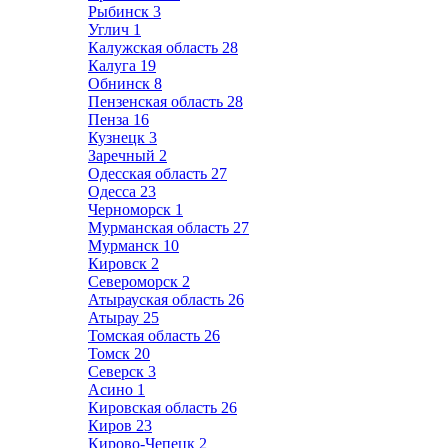
Рыбинск
3
Углич
1
Калужская область
28
Калуга
19
Обнинск
8
Пензенская область
28
Пенза
16
Кузнецк
3
Заречный
2
Одесская область
27
Одесса
23
Черноморск
1
Мурманская область
27
Мурманск
10
Кировск
2
Североморск
2
Атырауская область
26
Атырау
25
Томская область
26
Томск
20
Северск
3
Асино
1
Кировская область
26
Киров
23
Кирово-Чепецк
2