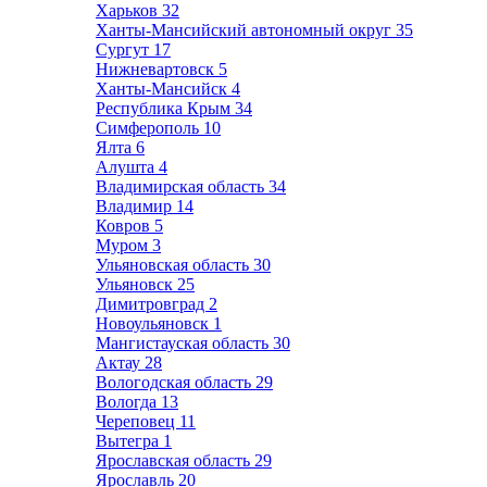
Харьков
32
Ханты-Мансийский автономный округ
35
Сургут
17
Нижневартовск
5
Ханты-Мансийск
4
Республика Крым
34
Симферополь
10
Ялта
6
Алушта
4
Владимирская область
34
Владимир
14
Ковров
5
Муром
3
Ульяновская область
30
Ульяновск
25
Димитровград
2
Новоульяновск
1
Мангистауская область
30
Актау
28
Вологодская область
29
Вологда
13
Череповец
11
Вытегра
1
Ярославская область
29
Ярославль
20