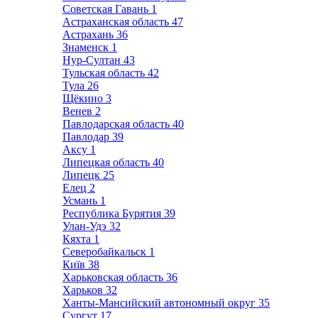
Советская Гавань
1
Астраханская область
47
Астрахань
36
Знаменск
1
Нур-Султан
43
Тульская область
42
Тула
26
Щёкино
3
Венев
2
Павлодарская область
40
Павлодар
39
Аксу
1
Липецкая область
40
Липецк
25
Елец
2
Усмань
1
Республика Бурятия
39
Улан-Удэ
32
Кяхта
1
Северобайкальск
1
Київ
38
Харьковская область
36
Харьков
32
Ханты-Мансийский автономный округ
35
Сургут
17