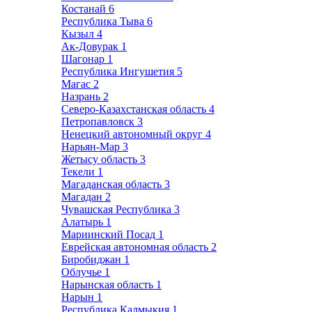
Костанай
6
Республика Тыва
6
Кызыл
4
Ак-Довурак
1
Шагонар
1
Республика Ингушетия
5
Магас
2
Назрань
2
Северо-Казахстанская область
4
Петропавловск
3
Ненецкий автономный округ
4
Нарьян-Мар
3
Жетысу область
3
Текели
1
Магаданская область
3
Магадан
2
Чувашская Республика
3
Алатырь
1
Мариинский Посад
1
Еврейская автономная область
2
Биробиджан
1
Облучье
1
Нарынская область
1
Нарын
1
Республика Калмыкия
1