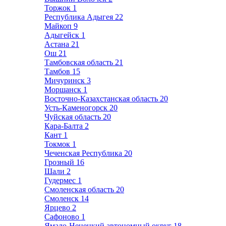
Торжок
1
Республика Адыгея
22
Майкоп
9
Адыгейск
1
Астана
21
Ош
21
Тамбовская область
21
Тамбов
15
Мичуринск
3
Моршанск
1
Восточно-Казахстанская область
20
Усть-Каменогорск
20
Чуйская область
20
Кара-Балта
2
Кант
1
Токмок
1
Чеченская Республика
20
Грозный
16
Шали
2
Гудермес
1
Смоленская область
20
Смоленск
14
Ярцево
2
Сафоново
1
Ямало-Ненецкий автономный округ
18