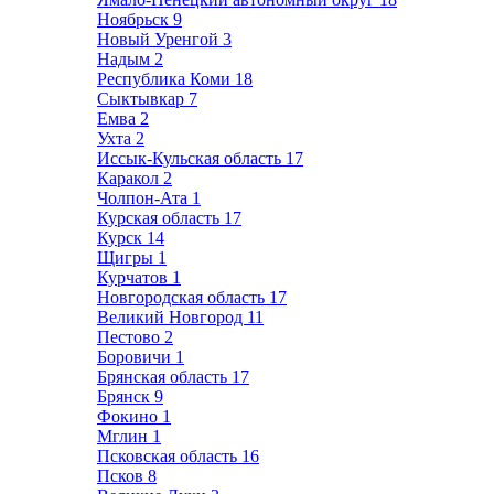
Ноябрьск
9
Новый Уренгой
3
Надым
2
Республика Коми
18
Сыктывкар
7
Емва
2
Ухта
2
Иссык-Кульская область
17
Каракол
2
Чолпон-Ата
1
Курская область
17
Курск
14
Щигры
1
Курчатов
1
Новгородская область
17
Великий Новгород
11
Пестово
2
Боровичи
1
Брянская область
17
Брянск
9
Фокино
1
Мглин
1
Псковская область
16
Псков
8