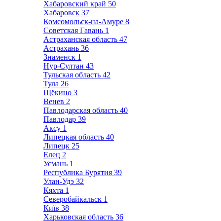
Хабаровский край
50
Хабаровск
37
Комсомольск-на-Амуре
8
Советская Гавань
1
Астраханская область
47
Астрахань
36
Знаменск
1
Нур-Султан
43
Тульская область
42
Тула
26
Щёкино
3
Венев
2
Павлодарская область
40
Павлодар
39
Аксу
1
Липецкая область
40
Липецк
25
Елец
2
Усмань
1
Республика Бурятия
39
Улан-Удэ
32
Кяхта
1
Северобайкальск
1
Київ
38
Харьковская область
36