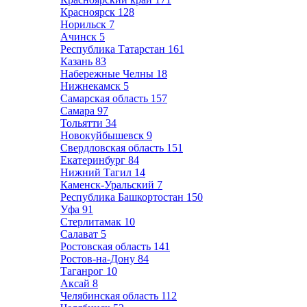
Красноярск
128
Норильск
7
Ачинск
5
Республика Татарстан
161
Казань
83
Набережные Челны
18
Нижнекамск
5
Самарская область
157
Самара
97
Тольятти
34
Новокуйбышевск
9
Свердловская область
151
Екатеринбург
84
Нижний Тагил
14
Каменск-Уральский
7
Республика Башкортостан
150
Уфа
91
Стерлитамак
10
Салават
5
Ростовская область
141
Ростов-на-Дону
84
Таганрог
10
Аксай
8
Челябинская область
112