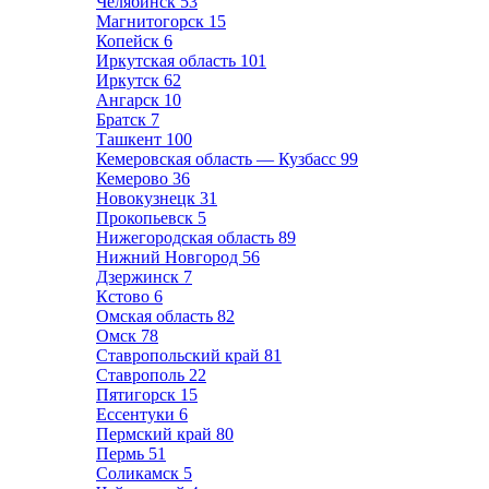
Челябинск
53
Магнитогорск
15
Копейск
6
Иркутская область
101
Иркутск
62
Ангарск
10
Братск
7
Ташкент
100
Кемеровская область — Кузбасс
99
Кемерово
36
Новокузнецк
31
Прокопьевск
5
Нижегородская область
89
Нижний Новгород
56
Дзержинск
7
Кстово
6
Омская область
82
Омск
78
Ставропольский край
81
Ставрополь
22
Пятигорск
15
Ессентуки
6
Пермский край
80
Пермь
51
Соликамск
5