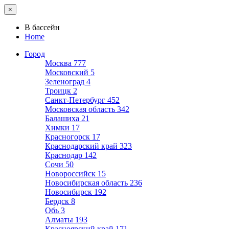
×
В бассейн
Home
Город
Москва
777
Московский
5
Зеленоград
4
Троицк
2
Санкт-Петербург
452
Московская область
342
Балашиха
21
Химки
17
Красногорск
17
Краснодарский край
323
Краснодар
142
Сочи
50
Новороссийск
15
Новосибирская область
236
Новосибирск
192
Бердск
8
Обь
3
Алматы
193
Красноярский край
171