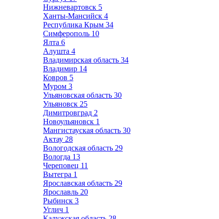
Нижневартовск
5
Ханты-Мансийск
4
Республика Крым
34
Симферополь
10
Ялта
6
Алушта
4
Владимирская область
34
Владимир
14
Ковров
5
Муром
3
Ульяновская область
30
Ульяновск
25
Димитровград
2
Новоульяновск
1
Мангистауская область
30
Актау
28
Вологодская область
29
Вологда
13
Череповец
11
Вытегра
1
Ярославская область
29
Ярославль
20
Рыбинск
3
Углич
1
Калужская область
28