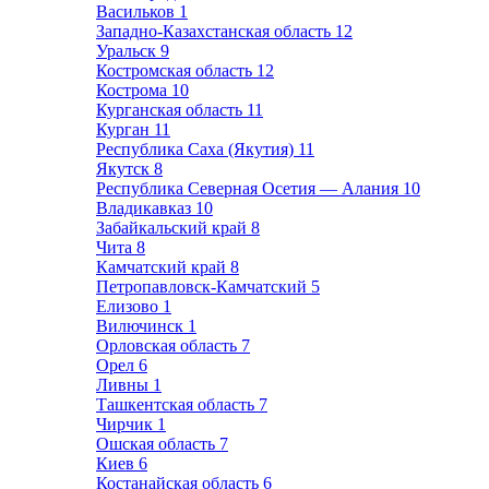
Васильков
1
Западно-Казахстанская область
12
Уральск
9
Костромская область
12
Кострома
10
Курганская область
11
Курган
11
Республика Саха (Якутия)
11
Якутск
8
Республика Северная Осетия — Алания
10
Владикавказ
10
Забайкальский край
8
Чита
8
Камчатский край
8
Петропавловск-Камчатский
5
Елизово
1
Вилючинск
1
Орловская область
7
Орел
6
Ливны
1
Ташкентская область
7
Чирчик
1
Ошская область
7
Киев
6
Костанайская область
6