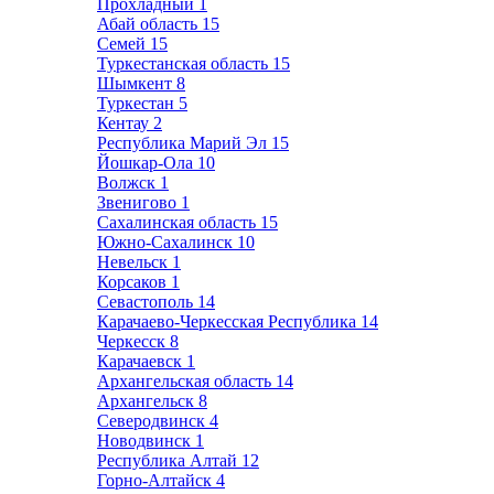
Прохладный
1
Абай область
15
Семей
15
Туркестанская область
15
Шымкент
8
Туркестан
5
Кентау
2
Республика Марий Эл
15
Йошкар-Ола
10
Волжск
1
Звенигово
1
Сахалинская область
15
Южно-Сахалинск
10
Невельск
1
Корсаков
1
Севастополь
14
Карачаево-Черкесская Республика
14
Черкесск
8
Карачаевск
1
Архангельская область
14
Архангельск
8
Северодвинск
4
Новодвинск
1
Республика Алтай
12
Горно-Алтайск
4