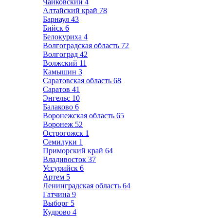
Чайковский
4
Алтайский край
78
Барнаул
43
Бийск
6
Белокуриха
4
Волгоградская область
72
Волгоград
42
Волжский
11
Камышин
3
Саратовская область
68
Саратов
41
Энгельс
10
Балаково
6
Воронежская область
65
Воронеж
52
Острогожск
1
Семилуки
1
Приморский край
64
Владивосток
37
Уссурийск
6
Артем
5
Ленинградская область
64
Гатчина
9
Выборг
5
Кудрово
4