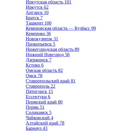
Иркутская область
101
Иркутск
62
Ангарск
10
Братск
7
Ташкент
100
Кемеровская область — Кузбасс
99
Кемерово
36
Новокузнецк
31
Прокопьевск
5
Нижегородская область
89
Нижний Новгород
56
Дзержинск
7
Кстово
6
Омская область
82
Омск
78
Ставропольский край
81
Ставрополь
22
Пятигорск
15
Ессентуки
6
Пермский край
80
Пермь
51
Соликамск
5
Чайковский
4
Алтайский край
78
Барнаул
43