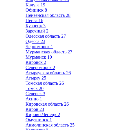
Калуга
19
Обнинск
8
Пензенская область
28
Пенза
16
Кузнецк
3
Заречный
2
Одесская область
27
Одесса
23
Черноморск
1
Мурманская область
27
Мурманск
10
Кировск
2
Североморск
2
Атырауская область
26
Атырау
25
Томская область
26
Томск
20
Северск
3
Асино
1
Кировская область
26
Киров
23
Кирово-Чепецк
2
Омутнинск
1
Акмолинская область
25