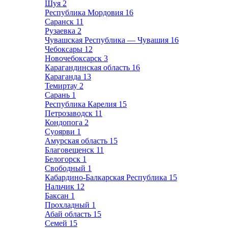
Шуя
2
Республика Мордовия
16
Саранск
11
Рузаевка
2
Чувашская Республика — Чувашия
16
Чебоксары
12
Новочебоксарск
3
Карагандинская область
16
Караганда
13
Темиртау
2
Сарань
1
Республика Карелия
15
Петрозаводск
11
Кондопога
2
Суоярви
1
Амурская область
15
Благовещенск
11
Белогорск
1
Свободный
1
Кабардино-Балкарская Республика
15
Нальчик
12
Баксан
1
Прохладный
1
Абай область
15
Семей
15