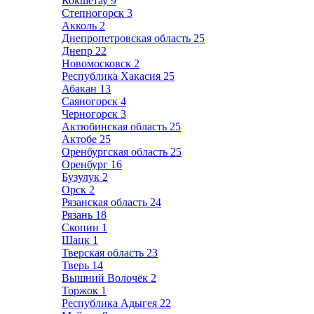
Кокшетау
9
Степногорск
3
Акколь
2
Днепропетровская область
25
Днепр
22
Новомосковск
2
Республика Хакасия
25
Абакан
13
Саяногорск
4
Черногорск
3
Актюбинская область
25
Актобе
25
Оренбургская область
25
Оренбург
16
Бузулук
2
Орск
2
Рязанская область
24
Рязань
18
Скопин
1
Шацк
1
Тверская область
23
Тверь
14
Вышний Волочёк
2
Торжок
1
Республика Адыгея
22