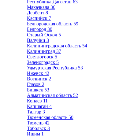
Республика Дагестан
63
Махачкала
36
Дербент
8
Каспийск
7
Белгородская область
59
Белгород
30
Старый Оскол
5
Валуйки
3
Калининградская область
54
Калининград
37
Светлогорск
5
Зеленоградск
5
Удмуртская Республика
53
Ижевск
42
Воткинск
2
Глазов
2
Бишкек
53
Алматинская область
52
Конаев
11
Капшагай
4
Талгар
3
Тюменская область
50
Тюмень
42
Тобольск
3
Ишим
1