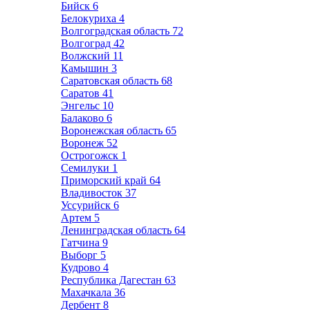
Бийск
6
Белокуриха
4
Волгоградская область
72
Волгоград
42
Волжский
11
Камышин
3
Саратовская область
68
Саратов
41
Энгельс
10
Балаково
6
Воронежская область
65
Воронеж
52
Острогожск
1
Семилуки
1
Приморский край
64
Владивосток
37
Уссурийск
6
Артем
5
Ленинградская область
64
Гатчина
9
Выборг
5
Кудрово
4
Республика Дагестан
63
Махачкала
36
Дербент
8