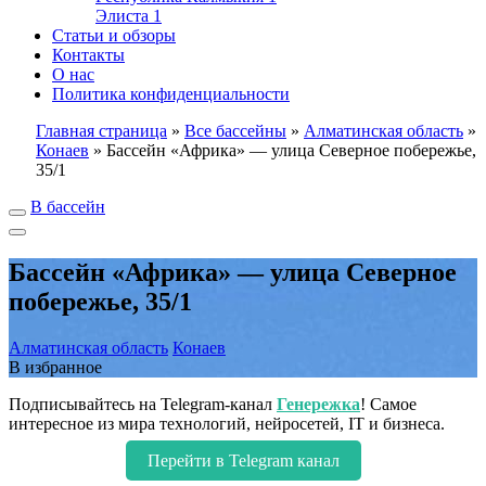
Элиста
1
Статьи и обзоры
Контакты
О нас
Политика конфиденциальности
Главная страница
»
Все бассейны
»
Алматинская область
»
Конаев
»
Бассейн «Африка» — улица Северное побережье,
35/1
В бассейн
Бассейн «Африка» — улица Северное
побережье, 35/1
Алматинская область
Конаев
В избранное
Подписывайтесь на Telegram-канал
Генережка
! Самое
интересное из мира технологий, нейросетей, IT и бизнеса.
Перейти в Telegram канал