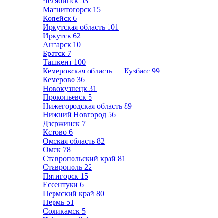
Челябинск
53
Магнитогорск
15
Копейск
6
Иркутская область
101
Иркутск
62
Ангарск
10
Братск
7
Ташкент
100
Кемеровская область — Кузбасс
99
Кемерово
36
Новокузнецк
31
Прокопьевск
5
Нижегородская область
89
Нижний Новгород
56
Дзержинск
7
Кстово
6
Омская область
82
Омск
78
Ставропольский край
81
Ставрополь
22
Пятигорск
15
Ессентуки
6
Пермский край
80
Пермь
51
Соликамск
5