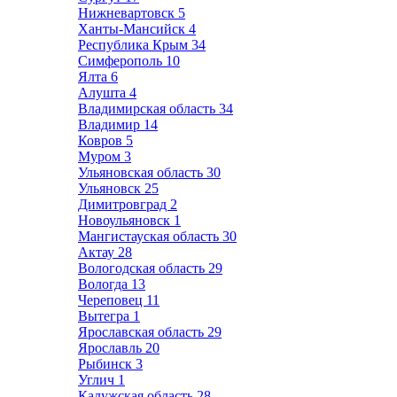
Нижневартовск
5
Ханты-Мансийск
4
Республика Крым
34
Симферополь
10
Ялта
6
Алушта
4
Владимирская область
34
Владимир
14
Ковров
5
Муром
3
Ульяновская область
30
Ульяновск
25
Димитровград
2
Новоульяновск
1
Мангистауская область
30
Актау
28
Вологодская область
29
Вологда
13
Череповец
11
Вытегра
1
Ярославская область
29
Ярославль
20
Рыбинск
3
Углич
1
Калужская область
28