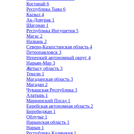
Костанай
6
Республика Тыва
6
Кызыл
4
Ак-Довурак
1
Шагонар
1
Республика Ингушетия
5
Магас
2
Назрань
2
Северо-Казахстанская область
4
Петропавловск
3
Ненецкий автономный округ
4
Нарьян-Мар
3
Жетысу область
3
Текели
1
Магаданская область
3
Магадан
2
Чувашская Республика
3
Алатырь
1
Мариинский Посад
1
Еврейская автономная область
2
Биробиджан
1
Облучье
1
Нарынская область
1
Нарын
1
Республика Калмыкия
1