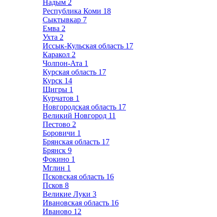
Надым
2
Республика Коми
18
Сыктывкар
7
Емва
2
Ухта
2
Иссык-Кульская область
17
Каракол
2
Чолпон-Ата
1
Курская область
17
Курск
14
Щигры
1
Курчатов
1
Новгородская область
17
Великий Новгород
11
Пестово
2
Боровичи
1
Брянская область
17
Брянск
9
Фокино
1
Мглин
1
Псковская область
16
Псков
8
Великие Луки
3
Ивановская область
16
Иваново
12