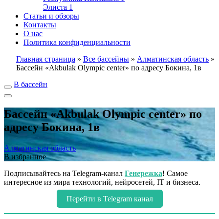
Элиста
1
Статьи и обзоры
Контакты
О нас
Политика конфиденциальности
Главная страница
»
Все бассейны
»
Алматинская область
»
Бассейн «Akbulak Olympic center» по адресу Бокина, 1в
В бассейн
Бассейн «Akbulak Olympic center» по
адресу Бокина, 1в
Алматинская область
В избранное
Подписывайтесь на Telegram-канал
Генережка
! Самое
интересное из мира технологий, нейросетей, IT и бизнеса.
Перейти в Telegram канал