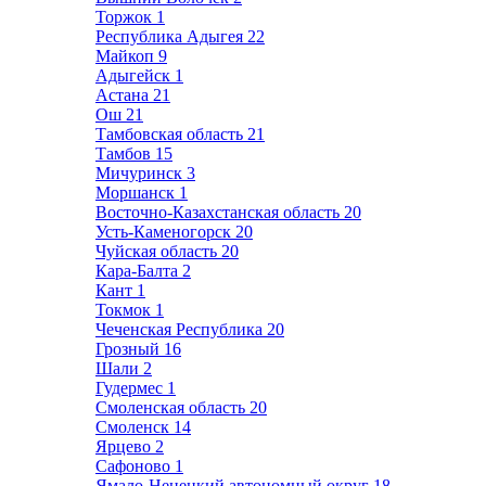
Торжок
1
Республика Адыгея
22
Майкоп
9
Адыгейск
1
Астана
21
Ош
21
Тамбовская область
21
Тамбов
15
Мичуринск
3
Моршанск
1
Восточно-Казахстанская область
20
Усть-Каменогорск
20
Чуйская область
20
Кара-Балта
2
Кант
1
Токмок
1
Чеченская Республика
20
Грозный
16
Шали
2
Гудермес
1
Смоленская область
20
Смоленск
14
Ярцево
2
Сафоново
1
Ямало-Ненецкий автономный округ
18