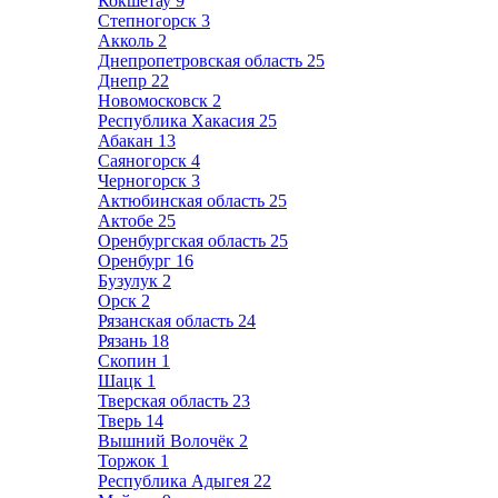
Кокшетау
9
Степногорск
3
Акколь
2
Днепропетровская область
25
Днепр
22
Новомосковск
2
Республика Хакасия
25
Абакан
13
Саяногорск
4
Черногорск
3
Актюбинская область
25
Актобе
25
Оренбургская область
25
Оренбург
16
Бузулук
2
Орск
2
Рязанская область
24
Рязань
18
Скопин
1
Шацк
1
Тверская область
23
Тверь
14
Вышний Волочёк
2
Торжок
1
Республика Адыгея
22