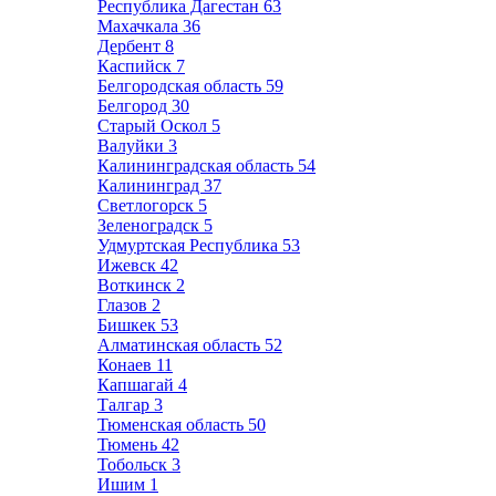
Республика Дагестан
63
Махачкала
36
Дербент
8
Каспийск
7
Белгородская область
59
Белгород
30
Старый Оскол
5
Валуйки
3
Калининградская область
54
Калининград
37
Светлогорск
5
Зеленоградск
5
Удмуртская Республика
53
Ижевск
42
Воткинск
2
Глазов
2
Бишкек
53
Алматинская область
52
Конаев
11
Капшагай
4
Талгар
3
Тюменская область
50
Тюмень
42
Тобольск
3
Ишим
1