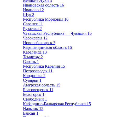
Великие Луки
3
Ивановская область
16
Иваново
12
Шуя
2
Республика Мордовия
16
Саранск
11
Рузаевка
2
Чувашская Республика — Чувашия
16
Чебоксары
12
Новочебоксарск
3
Карагандинская область
16
Караганда
13
Темиртау
2
Сарань
1
Республика Карелия
15
Петрозаводск
11
Кондопога
2
Суоярви
1
Амурская область
15
Благовещенск
11
Белогорск
1
Свободный
1
Кабардино-Балкарская Республика
15
Нальчик
12
Баксан
1