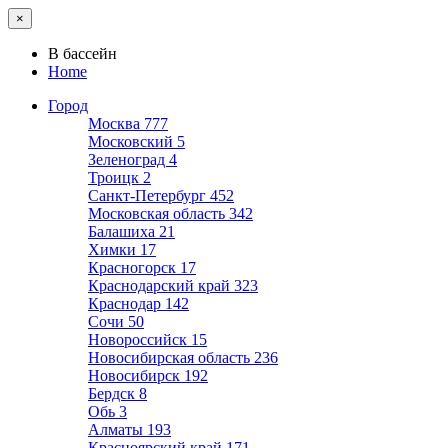
×
В бассейн
Home
Город
Москва
777
Московский
5
Зеленоград
4
Троицк
2
Санкт-Петербург
452
Московская область
342
Балашиха
21
Химки
17
Красногорск
17
Краснодарский край
323
Краснодар
142
Сочи
50
Новороссийск
15
Новосибирская область
236
Новосибирск
192
Бердск
8
Обь
3
Алматы
193
Красноярский край
171