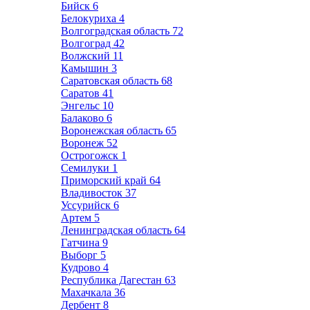
Бийск
6
Белокуриха
4
Волгоградская область
72
Волгоград
42
Волжский
11
Камышин
3
Саратовская область
68
Саратов
41
Энгельс
10
Балаково
6
Воронежская область
65
Воронеж
52
Острогожск
1
Семилуки
1
Приморский край
64
Владивосток
37
Уссурийск
6
Артем
5
Ленинградская область
64
Гатчина
9
Выборг
5
Кудрово
4
Республика Дагестан
63
Махачкала
36
Дербент
8