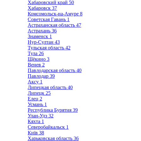
Хабаровский край
50
Хабаровск
37
Комсомольск-на-Амуре
8
Советская Гавань
1
Астраханская область
47
Астрахань
36
Знаменск
1
Нур-Султан
43
Тульская область
42
Тула
26
Щёкино
3
Венев
2
Павлодарская область
40
Павлодар
39
Аксу
1
Липецкая область
40
Липецк
25
Елец
2
Усмань
1
Республика Бурятия
39
Улан-Удэ
32
Кяхта
1
Северобайкальск
1
Київ
38
Харьковская область
36