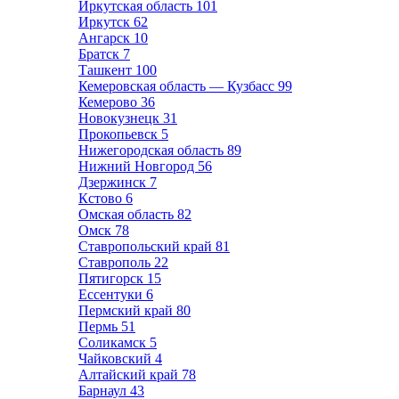
Иркутская область
101
Иркутск
62
Ангарск
10
Братск
7
Ташкент
100
Кемеровская область — Кузбасс
99
Кемерово
36
Новокузнецк
31
Прокопьевск
5
Нижегородская область
89
Нижний Новгород
56
Дзержинск
7
Кстово
6
Омская область
82
Омск
78
Ставропольский край
81
Ставрополь
22
Пятигорск
15
Ессентуки
6
Пермский край
80
Пермь
51
Соликамск
5
Чайковский
4
Алтайский край
78
Барнаул
43