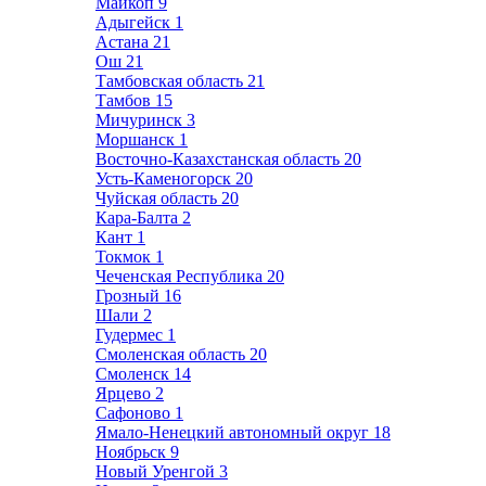
Майкоп
9
Адыгейск
1
Астана
21
Ош
21
Тамбовская область
21
Тамбов
15
Мичуринск
3
Моршанск
1
Восточно-Казахстанская область
20
Усть-Каменогорск
20
Чуйская область
20
Кара-Балта
2
Кант
1
Токмок
1
Чеченская Республика
20
Грозный
16
Шали
2
Гудермес
1
Смоленская область
20
Смоленск
14
Ярцево
2
Сафоново
1
Ямало-Ненецкий автономный округ
18
Ноябрьск
9
Новый Уренгой
3