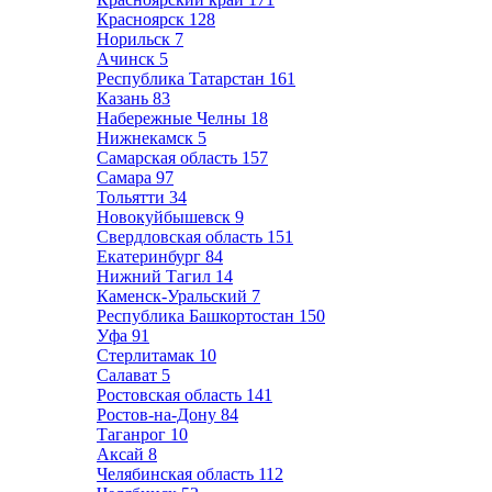
Красноярск
128
Норильск
7
Ачинск
5
Республика Татарстан
161
Казань
83
Набережные Челны
18
Нижнекамск
5
Самарская область
157
Самара
97
Тольятти
34
Новокуйбышевск
9
Свердловская область
151
Екатеринбург
84
Нижний Тагил
14
Каменск-Уральский
7
Республика Башкортостан
150
Уфа
91
Стерлитамак
10
Салават
5
Ростовская область
141
Ростов-на-Дону
84
Таганрог
10
Аксай
8
Челябинская область
112