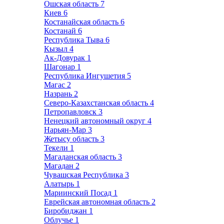
Ошская область
7
Киев
6
Костанайская область
6
Костанай
6
Республика Тыва
6
Кызыл
4
Ак-Довурак
1
Шагонар
1
Республика Ингушетия
5
Магас
2
Назрань
2
Северо-Казахстанская область
4
Петропавловск
3
Ненецкий автономный округ
4
Нарьян-Мар
3
Жетысу область
3
Текели
1
Магаданская область
3
Магадан
2
Чувашская Республика
3
Алатырь
1
Мариинский Посад
1
Еврейская автономная область
2
Биробиджан
1
Облучье
1