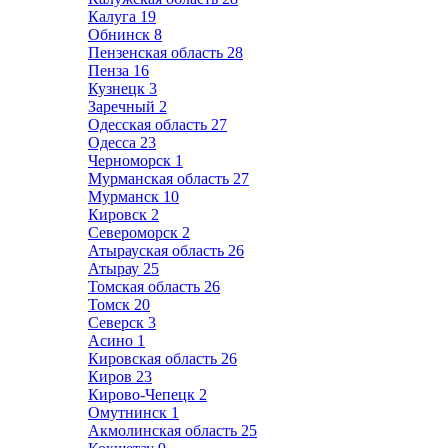
Калуга
19
Обнинск
8
Пензенская область
28
Пенза
16
Кузнецк
3
Заречный
2
Одесская область
27
Одесса
23
Черноморск
1
Мурманская область
27
Мурманск
10
Кировск
2
Североморск
2
Атырауская область
26
Атырау
25
Томская область
26
Томск
20
Северск
3
Асино
1
Кировская область
26
Киров
23
Кирово-Чепецк
2
Омутнинск
1
Акмолинская область
25