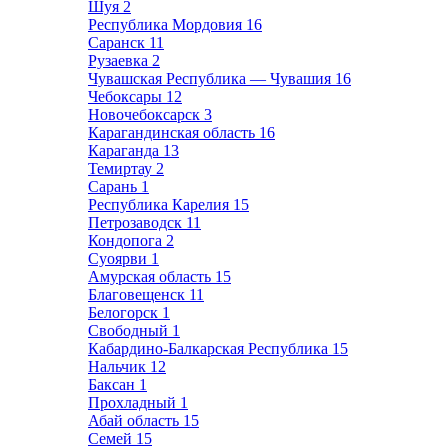
Шуя
2
Республика Мордовия
16
Саранск
11
Рузаевка
2
Чувашская Республика — Чувашия
16
Чебоксары
12
Новочебоксарск
3
Карагандинская область
16
Караганда
13
Темиртау
2
Сарань
1
Республика Карелия
15
Петрозаводск
11
Кондопога
2
Суоярви
1
Амурская область
15
Благовещенск
11
Белогорск
1
Свободный
1
Кабардино-Балкарская Республика
15
Нальчик
12
Баксан
1
Прохладный
1
Абай область
15
Семей
15