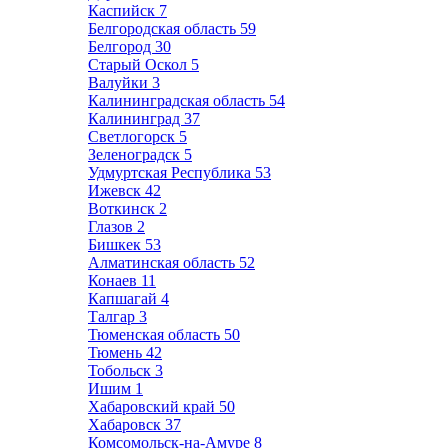
Каспийск
7
Белгородская область
59
Белгород
30
Старый Оскол
5
Валуйки
3
Калининградская область
54
Калининград
37
Светлогорск
5
Зеленоградск
5
Удмуртская Республика
53
Ижевск
42
Воткинск
2
Глазов
2
Бишкек
53
Алматинская область
52
Конаев
11
Капшагай
4
Талгар
3
Тюменская область
50
Тюмень
42
Тобольск
3
Ишим
1
Хабаровский край
50
Хабаровск
37
Комсомольск-на-Амуре
8