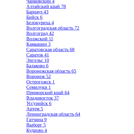
Чайковский
4
Алтайский край
78
Барнаул
43
Бийск
6
Белокуриха
4
Волгоградская область
72
Волгоград
42
Волжский
11
Камышин
3
Саратовская область
68
Саратов
41
Энгельс
10
Балаково
6
Воронежская область
65
Воронеж
52
Острогожск
1
Семилуки
1
Приморский край
64
Владивосток
37
Уссурийск
6
Артем
5
Ленинградская область
64
Гатчина
9
Выборг
5
Кудрово
4