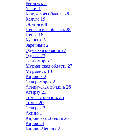
Рыбинск
3
Углич
1
Калужская область
28
Калуга
19
Обнинск
8
Пензенская область
28
Пенза
16
Кузнецк
3
Заречный
2
Одесская область
27
Одесса
23
Черноморск
1
Мурманская область
27
Мурманск
10
Кировск
2
Североморск
2
Атырауская область
26
Атырау
25
Томская область
26
Томск
20
Северск
3
Асино
1
Кировская область
26
Киров
23
Кирово-Чепецк
2