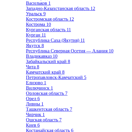
Васильков
1
Западно-Казахстанская область
12
Уральск
9
Костромская область
12
Кострома
10
Курганская область
11
Курган
11
Республика Саха (Якутия)
11
Якутск
8
Республика Северная Осетия — Алания
10
Владикавказ
10
Забайкальский край
8
Чита
8
Камчатский край
8
Петропавловск-Камчатский
5
Елизово
1
Вилючинск
1
Орловская область
7
Орел
6
Ливны
1
Ташкентская область
7
Чирчик
1
Ошская область
7
Киев
6
Костанайская область
6