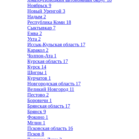
Ноябрьск
9
Новый Уренгой
3
Надым
2
Республика Коми
18
Сыктывкар
7
Емва
2
Ухта
2
Иссык-Кульская область
17
Каракол
2
Чолпон-Ата
1
Курская область
17
Курск
14
Щигры
1
Курчатов
1
Новгородская область
17
Великий Новгород
11
Пестово
2
Боровичи
1
Брянская область
17
Брянск
9
Фокино
1
Мглин
1
Псковская область
16
Псков
8