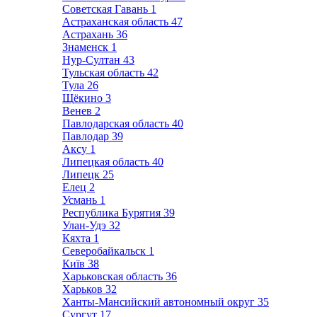
Советская Гавань
1
Астраханская область
47
Астрахань
36
Знаменск
1
Нур-Султан
43
Тульская область
42
Тула
26
Щёкино
3
Венев
2
Павлодарская область
40
Павлодар
39
Аксу
1
Липецкая область
40
Липецк
25
Елец
2
Усмань
1
Республика Бурятия
39
Улан-Удэ
32
Кяхта
1
Северобайкальск
1
Київ
38
Харьковская область
36
Харьков
32
Ханты-Мансийский автономный округ
35
Сургут
17