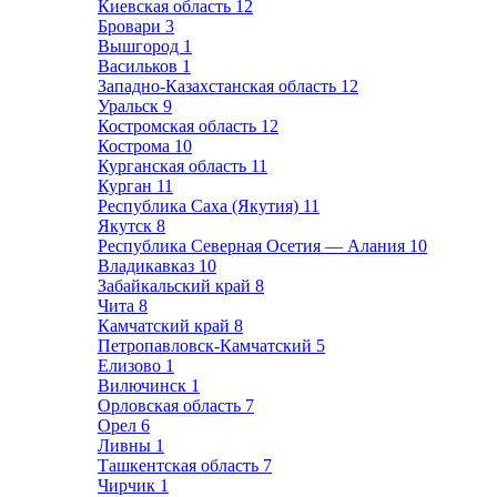
Киевская область
12
Бровари
3
Вышгород
1
Васильков
1
Западно-Казахстанская область
12
Уральск
9
Костромская область
12
Кострома
10
Курганская область
11
Курган
11
Республика Саха (Якутия)
11
Якутск
8
Республика Северная Осетия — Алания
10
Владикавказ
10
Забайкальский край
8
Чита
8
Камчатский край
8
Петропавловск-Камчатский
5
Елизово
1
Вилючинск
1
Орловская область
7
Орел
6
Ливны
1
Ташкентская область
7
Чирчик
1