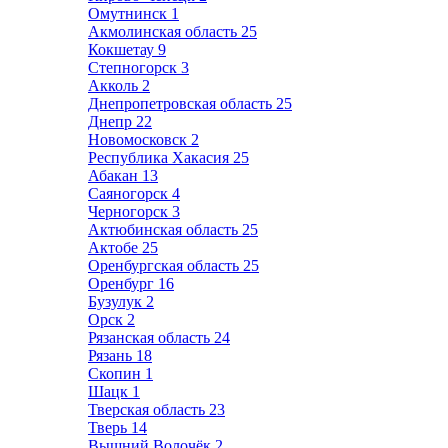
Омутнинск
1
Акмолинская область
25
Кокшетау
9
Степногорск
3
Акколь
2
Днепропетровская область
25
Днепр
22
Новомосковск
2
Республика Хакасия
25
Абакан
13
Саяногорск
4
Черногорск
3
Актюбинская область
25
Актобе
25
Оренбургская область
25
Оренбург
16
Бузулук
2
Орск
2
Рязанская область
24
Рязань
18
Скопин
1
Шацк
1
Тверская область
23
Тверь
14
Вышний Волочёк
2