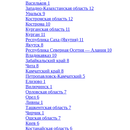
Васильков
1
Западно-Казахстанская область
12
Уральск
9
Костромская область
12
Кострома
10
Курганская область
11
Курган
11
Республика Саха (Якутия)
11
Якутск
8
Республика Северная Осетия — Алания
10
Владикавказ
10
Забайкальский край
8
Чита
8
Камчатский край
8
Петропавловск-Камчатский
5
Елизово
1
Вилючинск
1
Орловская область
7
Орел
6
Ливны
1
Ташкентская область
7
Чирчик
1
Ошская область
7
Киев
6
Костанайская область
6