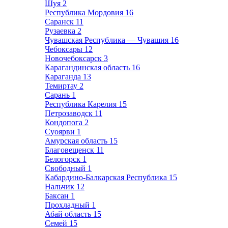
Шуя
2
Республика Мордовия
16
Саранск
11
Рузаевка
2
Чувашская Республика — Чувашия
16
Чебоксары
12
Новочебоксарск
3
Карагандинская область
16
Караганда
13
Темиртау
2
Сарань
1
Республика Карелия
15
Петрозаводск
11
Кондопога
2
Суоярви
1
Амурская область
15
Благовещенск
11
Белогорск
1
Свободный
1
Кабардино-Балкарская Республика
15
Нальчик
12
Баксан
1
Прохладный
1
Абай область
15
Семей
15