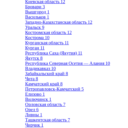
Киевская область
12
Бровари
3
Вышгород
1
Васильков
1
Западно-Казахстанская область
12
Уральск
9
Костромская область
12
Кострома
10
Курганская область
11
Курган
11
Республика Саха (Якутия)
11
Якутск
8
Республика Северная Осетия — Алания
10
Владикавказ
10
Забайкальский край
8
Чита
8
Камчатский край
8
Петропавловск-Камчатский
5
Елизово
1
Вилючинск
1
Орловская область
7
Орел
6
Ливны
1
Ташкентская область
7
Чирчик
1