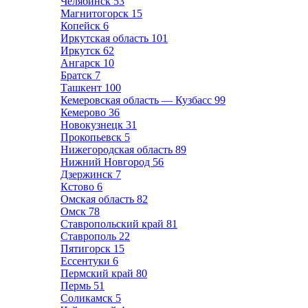
Челябинск
53
Магнитогорск
15
Копейск
6
Иркутская область
101
Иркутск
62
Ангарск
10
Братск
7
Ташкент
100
Кемеровская область — Кузбасс
99
Кемерово
36
Новокузнецк
31
Прокопьевск
5
Нижегородская область
89
Нижний Новгород
56
Дзержинск
7
Кстово
6
Омская область
82
Омск
78
Ставропольский край
81
Ставрополь
22
Пятигорск
15
Ессентуки
6
Пермский край
80
Пермь
51
Соликамск
5