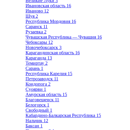
Великие Луки
3
Ивановская область
16
Иваново
12
Шуя
2
Республика Мордовия
16
Саранск
11
Рузаевка
2
Чувашская Республика — Чувашия
16
Чебоксары
12
Новочебоксарск
3
Карагандинская область
16
Караганда
13
Темиртау
2
Сарань
1
Республика Карелия
15
Петрозаводск
11
Кондопога
2
Суоярви
1
Амурская область
15
Благовещенск
11
Белогорск
1
Свободный
1
Кабардино-Балкарская Республика
15
Нальчик
12
Баксан
1