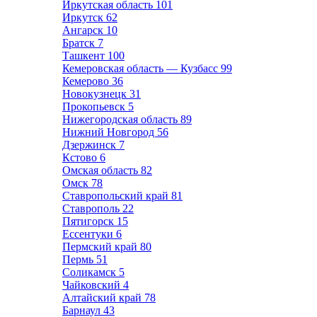
Иркутская область
101
Иркутск
62
Ангарск
10
Братск
7
Ташкент
100
Кемеровская область — Кузбасс
99
Кемерово
36
Новокузнецк
31
Прокопьевск
5
Нижегородская область
89
Нижний Новгород
56
Дзержинск
7
Кстово
6
Омская область
82
Омск
78
Ставропольский край
81
Ставрополь
22
Пятигорск
15
Ессентуки
6
Пермский край
80
Пермь
51
Соликамск
5
Чайковский
4
Алтайский край
78
Барнаул
43