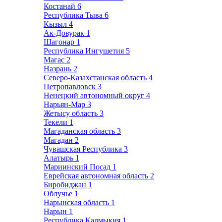
Костанай
6
Республика Тыва
6
Кызыл
4
Ак-Довурак
1
Шагонар
1
Республика Ингушетия
5
Магас
2
Назрань
2
Северо-Казахстанская область
4
Петропавловск
3
Ненецкий автономный округ
4
Нарьян-Мар
3
Жетысу область
3
Текели
1
Магаданская область
3
Магадан
2
Чувашская Республика
3
Алатырь
1
Мариинский Посад
1
Еврейская автономная область
2
Биробиджан
1
Облучье
1
Нарынская область
1
Нарын
1
Республика Калмыкия
1