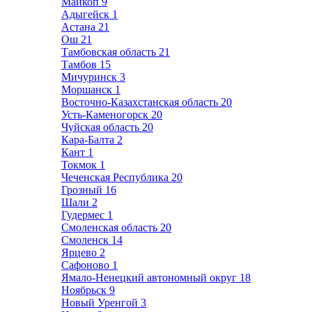
Майкоп
9
Адыгейск
1
Астана
21
Ош
21
Тамбовская область
21
Тамбов
15
Мичуринск
3
Моршанск
1
Восточно-Казахстанская область
20
Усть-Каменогорск
20
Чуйская область
20
Кара-Балта
2
Кант
1
Токмок
1
Чеченская Республика
20
Грозный
16
Шали
2
Гудермес
1
Смоленская область
20
Смоленск
14
Ярцево
2
Сафоново
1
Ямало-Ненецкий автономный округ
18
Ноябрьск
9
Новый Уренгой
3