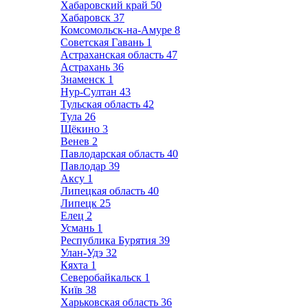
Хабаровский край
50
Хабаровск
37
Комсомольск-на-Амуре
8
Советская Гавань
1
Астраханская область
47
Астрахань
36
Знаменск
1
Нур-Султан
43
Тульская область
42
Тула
26
Щёкино
3
Венев
2
Павлодарская область
40
Павлодар
39
Аксу
1
Липецкая область
40
Липецк
25
Елец
2
Усмань
1
Республика Бурятия
39
Улан-Удэ
32
Кяхта
1
Северобайкальск
1
Київ
38
Харьковская область
36