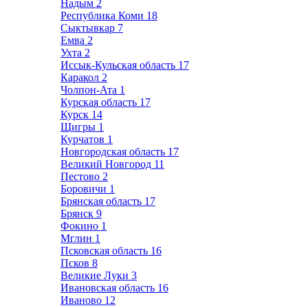
Надым
2
Республика Коми
18
Сыктывкар
7
Емва
2
Ухта
2
Иссык-Кульская область
17
Каракол
2
Чолпон-Ата
1
Курская область
17
Курск
14
Щигры
1
Курчатов
1
Новгородская область
17
Великий Новгород
11
Пестово
2
Боровичи
1
Брянская область
17
Брянск
9
Фокино
1
Мглин
1
Псковская область
16
Псков
8
Великие Луки
3
Ивановская область
16
Иваново
12