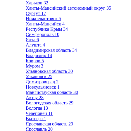
Харьков
32
Ханты-Мансийский автономный округ
35
Сургут
17
Нижневартовск
5
Ханты-Мансийск
4
Республика Крым
34
Симферополь
10
Ялта
6
Алушта
4
Владимирская область
34
Владимир
14
Ковров
5
Муром
3
Ульяновская область
30
Ульяновск
25
Димитровград
2
Новоульяновск
1
Мангистауская область
30
Актау
28
Вологодская область
29
Вологда
13
Череповец
11
Вытегра
1
Ярославская область
29
Ярославль
20