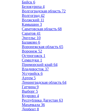
Бийск
6
Белокуриха
4
Волгоградская область
72
Волгоград
42
Волжский
11
Камышин
3
Саратовская область
68
Саратов
41
Энгельс
10
Балаково
6
Воронежская область
65
Воронеж
52
Острогожск
1
Семилуки
1
Приморский край
64
Владивосток
37
Уссурийск
6
Артем
5
Ленинградская область
64
Гатчина
9
Выборг
5
Кудрово
4
Республика Дагестан
63
Махачкала
36
Дербент
8