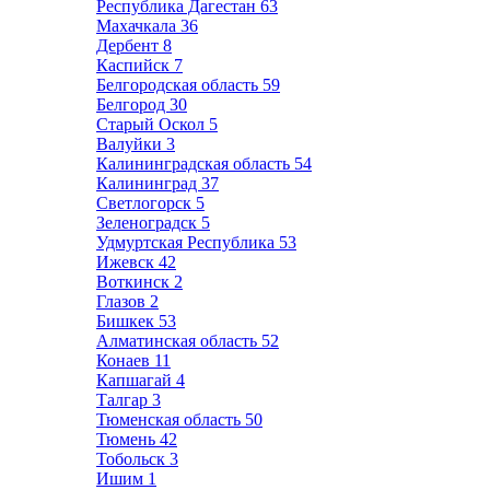
Республика Дагестан
63
Махачкала
36
Дербент
8
Каспийск
7
Белгородская область
59
Белгород
30
Старый Оскол
5
Валуйки
3
Калининградская область
54
Калининград
37
Светлогорск
5
Зеленоградск
5
Удмуртская Республика
53
Ижевск
42
Воткинск
2
Глазов
2
Бишкек
53
Алматинская область
52
Конаев
11
Капшагай
4
Талгар
3
Тюменская область
50
Тюмень
42
Тобольск
3
Ишим
1