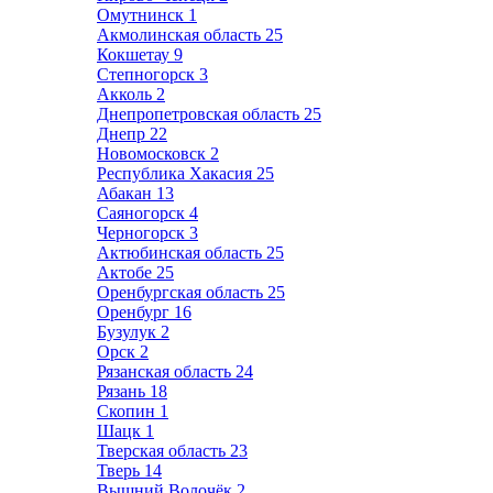
Омутнинск
1
Акмолинская область
25
Кокшетау
9
Степногорск
3
Акколь
2
Днепропетровская область
25
Днепр
22
Новомосковск
2
Республика Хакасия
25
Абакан
13
Саяногорск
4
Черногорск
3
Актюбинская область
25
Актобе
25
Оренбургская область
25
Оренбург
16
Бузулук
2
Орск
2
Рязанская область
24
Рязань
18
Скопин
1
Шацк
1
Тверская область
23
Тверь
14
Вышний Волочёк
2