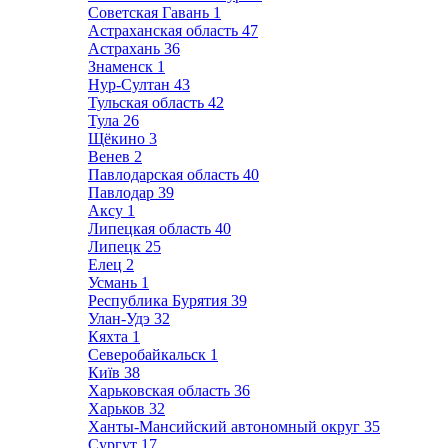
Советская Гавань
1
Астраханская область
47
Астрахань
36
Знаменск
1
Нур-Султан
43
Тульская область
42
Тула
26
Щёкино
3
Венев
2
Павлодарская область
40
Павлодар
39
Аксу
1
Липецкая область
40
Липецк
25
Елец
2
Усмань
1
Республика Бурятия
39
Улан-Удэ
32
Кяхта
1
Северобайкальск
1
Київ
38
Харьковская область
36
Харьков
32
Ханты-Мансийский автономный округ
35
Сургут
17