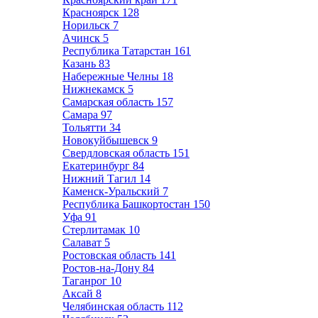
Красноярск
128
Норильск
7
Ачинск
5
Республика Татарстан
161
Казань
83
Набережные Челны
18
Нижнекамск
5
Самарская область
157
Самара
97
Тольятти
34
Новокуйбышевск
9
Свердловская область
151
Екатеринбург
84
Нижний Тагил
14
Каменск-Уральский
7
Республика Башкортостан
150
Уфа
91
Стерлитамак
10
Салават
5
Ростовская область
141
Ростов-на-Дону
84
Таганрог
10
Аксай
8
Челябинская область
112