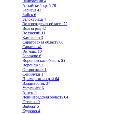
Чайковский
4
Алтайский край
78
Барнаул
43
Бийск
6
Белокуриха
4
Волгоградская область
72
Волгоград
42
Волжский
11
Камышин
3
Саратовская область
68
Саратов
41
Энгельс
10
Балаково
6
Воронежская область
65
Воронеж
52
Острогожск
1
Семилуки
1
Приморский край
64
Владивосток
37
Уссурийск
6
Артем
5
Ленинградская область
64
Гатчина
9
Выборг
5
Кудрово
4