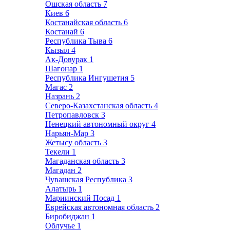
Ошская область
7
Киев
6
Костанайская область
6
Костанай
6
Республика Тыва
6
Кызыл
4
Ак-Довурак
1
Шагонар
1
Республика Ингушетия
5
Магас
2
Назрань
2
Северо-Казахстанская область
4
Петропавловск
3
Ненецкий автономный округ
4
Нарьян-Мар
3
Жетысу область
3
Текели
1
Магаданская область
3
Магадан
2
Чувашская Республика
3
Алатырь
1
Мариинский Посад
1
Еврейская автономная область
2
Биробиджан
1
Облучье
1