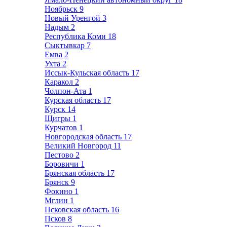
Ноябрьск
9
Новый Уренгой
3
Надым
2
Республика Коми
18
Сыктывкар
7
Емва
2
Ухта
2
Иссык-Кульская область
17
Каракол
2
Чолпон-Ата
1
Курская область
17
Курск
14
Щигры
1
Курчатов
1
Новгородская область
17
Великий Новгород
11
Пестово
2
Боровичи
1
Брянская область
17
Брянск
9
Фокино
1
Мглин
1
Псковская область
16
Псков
8