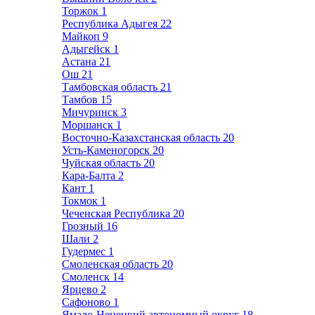
Торжок
1
Республика Адыгея
22
Майкоп
9
Адыгейск
1
Астана
21
Ош
21
Тамбовская область
21
Тамбов
15
Мичуринск
3
Моршанск
1
Восточно-Казахстанская область
20
Усть-Каменогорск
20
Чуйская область
20
Кара-Балта
2
Кант
1
Токмок
1
Чеченская Республика
20
Грозный
16
Шали
2
Гудермес
1
Смоленская область
20
Смоленск
14
Ярцево
2
Сафоново
1
Ямало-Ненецкий автономный округ
18