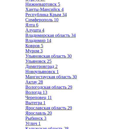
Нижневартовск
5
Ханты-Мансийск
4
Республика Крым
34
Симферополь
10
Ялта
6
Алушта
4
Владимирская область
34
Владимир
14
Ковров
5
Муром
3
Ульяновская область
30
Ульяновск
25
Димитровград
2
Новоульяновск
1
Мангистауская область
30
Актау
28
Вологодская область
29
Вологда
13
Череповец
11
Вытегра
1
Ярославская область
29
Ярославль
20
Рыбинск
3
Углич
1
Калужская область
28