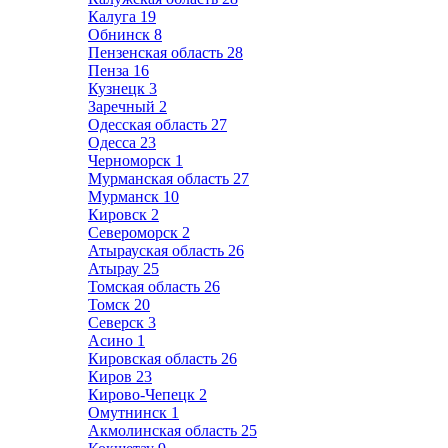
Калуга
19
Обнинск
8
Пензенская область
28
Пенза
16
Кузнецк
3
Заречный
2
Одесская область
27
Одесса
23
Черноморск
1
Мурманская область
27
Мурманск
10
Кировск
2
Североморск
2
Атырауская область
26
Атырау
25
Томская область
26
Томск
20
Северск
3
Асино
1
Кировская область
26
Киров
23
Кирово-Чепецк
2
Омутнинск
1
Акмолинская область
25