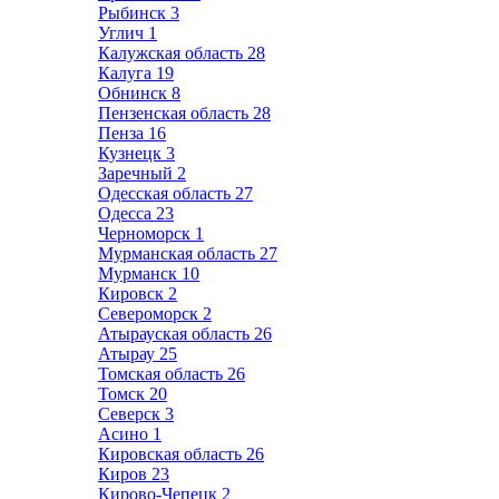
Рыбинск
3
Углич
1
Калужская область
28
Калуга
19
Обнинск
8
Пензенская область
28
Пенза
16
Кузнецк
3
Заречный
2
Одесская область
27
Одесса
23
Черноморск
1
Мурманская область
27
Мурманск
10
Кировск
2
Североморск
2
Атырауская область
26
Атырау
25
Томская область
26
Томск
20
Северск
3
Асино
1
Кировская область
26
Киров
23
Кирово-Чепецк
2