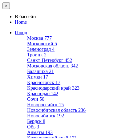
×
В бассейн
Home
Город
Москва
777
Московский
5
Зеленоград
4
Троицк
2
Санкт-Петербург
452
Московская область
342
Балашиха
21
Химки
17
Красногорск
17
Краснодарский край
323
Краснодар
142
Сочи
50
Новороссийск
15
Новосибирская область
236
Новосибирск
192
Бердск
8
Обь
3
Алматы
193
Красноярский край
171