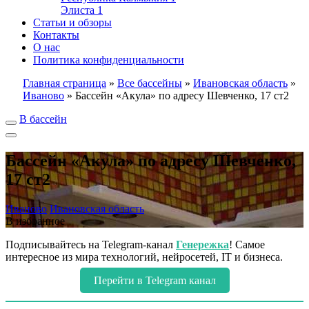
Элиста
1
Статьи и обзоры
Контакты
О нас
Политика конфиденциальности
Главная страница
»
Все бассейны
»
Ивановская область
»
Иваново
»
Бассейн «Акула» по адресу Шевченко, 17 ст2
В бассейн
Бассейн «Акула» по адресу Шевченко,
17 ст2
Иваново
Ивановская область
В избранное
Подписывайтесь на Telegram-канал
Генережка
! Самое
интересное из мира технологий, нейросетей, IT и бизнеса.
Перейти в Telegram канал