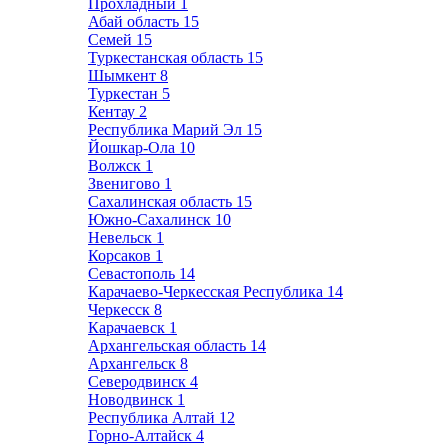
Прохладный
1
Абай область
15
Семей
15
Туркестанская область
15
Шымкент
8
Туркестан
5
Кентау
2
Республика Марий Эл
15
Йошкар-Ола
10
Волжск
1
Звенигово
1
Сахалинская область
15
Южно-Сахалинск
10
Невельск
1
Корсаков
1
Севастополь
14
Карачаево-Черкесская Республика
14
Черкесск
8
Карачаевск
1
Архангельская область
14
Архангельск
8
Северодвинск
4
Новодвинск
1
Республика Алтай
12
Горно-Алтайск
4