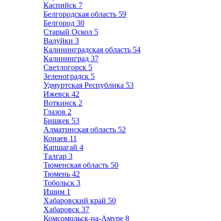
Каспийск
7
Белгородская область
59
Белгород
30
Старый Оскол
5
Валуйки
3
Калининградская область
54
Калининград
37
Светлогорск
5
Зеленоградск
5
Удмуртская Республика
53
Ижевск
42
Воткинск
2
Глазов
2
Бишкек
53
Алматинская область
52
Конаев
11
Капшагай
4
Талгар
3
Тюменская область
50
Тюмень
42
Тобольск
3
Ишим
1
Хабаровский край
50
Хабаровск
37
Комсомольск-на-Амуре
8