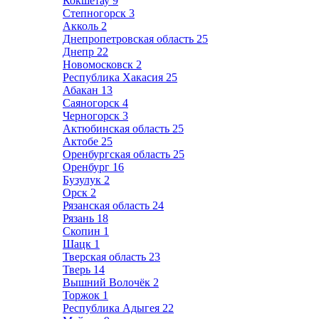
Кокшетау
9
Степногорск
3
Акколь
2
Днепропетровская область
25
Днепр
22
Новомосковск
2
Республика Хакасия
25
Абакан
13
Саяногорск
4
Черногорск
3
Актюбинская область
25
Актобе
25
Оренбургская область
25
Оренбург
16
Бузулук
2
Орск
2
Рязанская область
24
Рязань
18
Скопин
1
Шацк
1
Тверская область
23
Тверь
14
Вышний Волочёк
2
Торжок
1
Республика Адыгея
22