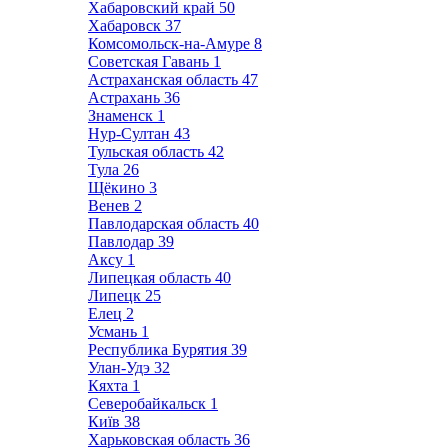
Хабаровский край
50
Хабаровск
37
Комсомольск-на-Амуре
8
Советская Гавань
1
Астраханская область
47
Астрахань
36
Знаменск
1
Нур-Султан
43
Тульская область
42
Тула
26
Щёкино
3
Венев
2
Павлодарская область
40
Павлодар
39
Аксу
1
Липецкая область
40
Липецк
25
Елец
2
Усмань
1
Республика Бурятия
39
Улан-Удэ
32
Кяхта
1
Северобайкальск
1
Київ
38
Харьковская область
36