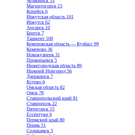
Челябинск
53
Магнитогорск
15
Копейск
6
Иркутская область
101
Иркутск
62
Ангарск
10
Братск
7
Ташкент
100
Кемеровская область — Кузбасс
99
Кемерово
36
Новокузнецк
31
Прокопьевск
5
Нижегородская область
89
Нижний Новгород
56
Дзержинск
7
Кстово
6
Омская область
82
Омск
78
Ставропольский край
81
Ставрополь
22
Пятигорск
15
Ессентуки
6
Пермский край
80
Пермь
51
Соликамск
5