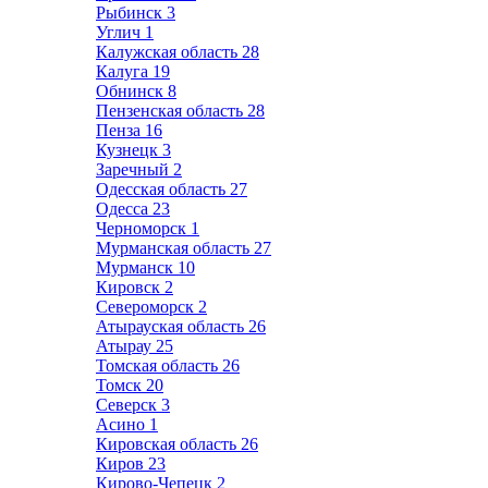
Рыбинск
3
Углич
1
Калужская область
28
Калуга
19
Обнинск
8
Пензенская область
28
Пенза
16
Кузнецк
3
Заречный
2
Одесская область
27
Одесса
23
Черноморск
1
Мурманская область
27
Мурманск
10
Кировск
2
Североморск
2
Атырауская область
26
Атырау
25
Томская область
26
Томск
20
Северск
3
Асино
1
Кировская область
26
Киров
23
Кирово-Чепецк
2