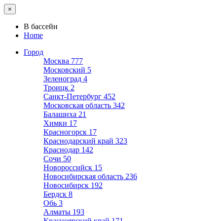
×
В бассейн
Home
Город
Москва
777
Московский
5
Зеленоград
4
Троицк
2
Санкт-Петербург
452
Московская область
342
Балашиха
21
Химки
17
Красногорск
17
Краснодарский край
323
Краснодар
142
Сочи
50
Новороссийск
15
Новосибирская область
236
Новосибирск
192
Бердск
8
Обь
3
Алматы
193
Красноярский край
171