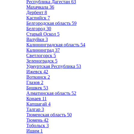
Республика Дагестан
63
Махачкала
36
Дербент
8
Каспийск
7
Белгородская область
59
Белгород
30
Старый Оскол
5
Валуйки
3
Калининградская область
54
Калининград
37
Светлогорск
5
Зеленоградск
5
Удмуртская Республика
53
Ижевск
42
Воткинск
2
Глазов
2
Бишкек
53
Алматинская область
52
Конаев
11
Капшагай
4
Талгар
3
Тюменская область
50
Тюмень
42
Тобольск
3
Ишим
1