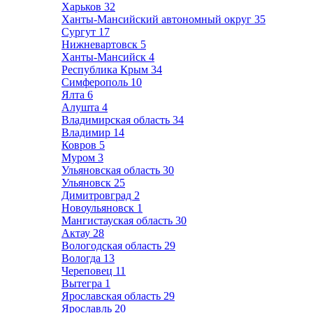
Харьков
32
Ханты-Мансийский автономный округ
35
Сургут
17
Нижневартовск
5
Ханты-Мансийск
4
Республика Крым
34
Симферополь
10
Ялта
6
Алушта
4
Владимирская область
34
Владимир
14
Ковров
5
Муром
3
Ульяновская область
30
Ульяновск
25
Димитровград
2
Новоульяновск
1
Мангистауская область
30
Актау
28
Вологодская область
29
Вологда
13
Череповец
11
Вытегра
1
Ярославская область
29
Ярославль
20