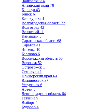
Чайковский
4
Алтайский край
78
Барнаул
43
Бийск
6
Белокуриха
4
Волгоградская область
72
Волгоград
42
Волжский
11
Камышин
3
Саратовская область
68
Саратов
41
Энгельс
10
Балаково
6
Воронежская область
65
Воронеж
52
Острогожск
1
Семилуки
1
Приморский край
64
Владивосток
37
Уссурийск
6
Артем
5
Ленинградская область
64
Гатчина
9
Выборг
5
Кудрово
4