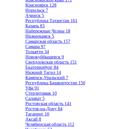
Красноярск
128
Норильск
7
Ачинск
5
Республика Татарстан
161
Казань
83
Набережные Челны
18
Нижнекамск
5
Самарская область
157
Самара
97
Тольятти
34
Новокуйбышевск
9
Свердловская область
151
Екатеринбург
84
Нижний Тагил
14
Каменск-Уральский
7
Республика Башкортостан
150
Уфа
91
Стерлитамак
10
Салават
5
Ростовская область
141
Ростов-на-Дону
84
Таганрог
10
Аксай
8
Челябинская область
112