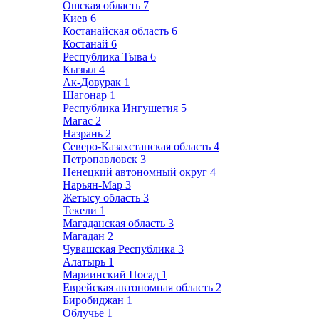
Ошская область
7
Киев
6
Костанайская область
6
Костанай
6
Республика Тыва
6
Кызыл
4
Ак-Довурак
1
Шагонар
1
Республика Ингушетия
5
Магас
2
Назрань
2
Северо-Казахстанская область
4
Петропавловск
3
Ненецкий автономный округ
4
Нарьян-Мар
3
Жетысу область
3
Текели
1
Магаданская область
3
Магадан
2
Чувашская Республика
3
Алатырь
1
Мариинский Посад
1
Еврейская автономная область
2
Биробиджан
1
Облучье
1