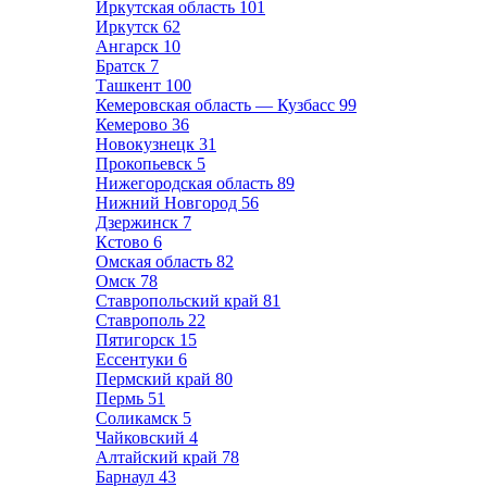
Иркутская область
101
Иркутск
62
Ангарск
10
Братск
7
Ташкент
100
Кемеровская область — Кузбасс
99
Кемерово
36
Новокузнецк
31
Прокопьевск
5
Нижегородская область
89
Нижний Новгород
56
Дзержинск
7
Кстово
6
Омская область
82
Омск
78
Ставропольский край
81
Ставрополь
22
Пятигорск
15
Ессентуки
6
Пермский край
80
Пермь
51
Соликамск
5
Чайковский
4
Алтайский край
78
Барнаул
43