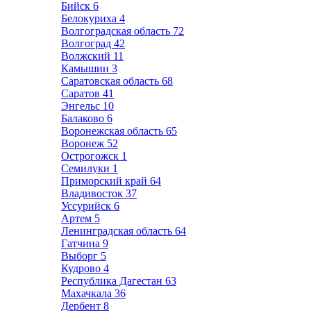
Бийск
6
Белокуриха
4
Волгоградская область
72
Волгоград
42
Волжский
11
Камышин
3
Саратовская область
68
Саратов
41
Энгельс
10
Балаково
6
Воронежская область
65
Воронеж
52
Острогожск
1
Семилуки
1
Приморский край
64
Владивосток
37
Уссурийск
6
Артем
5
Ленинградская область
64
Гатчина
9
Выборг
5
Кудрово
4
Республика Дагестан
63
Махачкала
36
Дербент
8