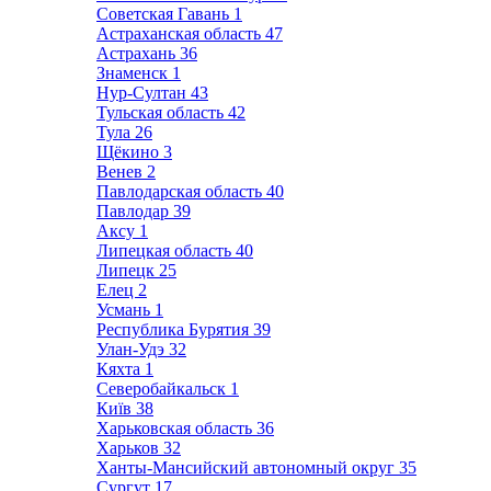
Советская Гавань
1
Астраханская область
47
Астрахань
36
Знаменск
1
Нур-Султан
43
Тульская область
42
Тула
26
Щёкино
3
Венев
2
Павлодарская область
40
Павлодар
39
Аксу
1
Липецкая область
40
Липецк
25
Елец
2
Усмань
1
Республика Бурятия
39
Улан-Удэ
32
Кяхта
1
Северобайкальск
1
Київ
38
Харьковская область
36
Харьков
32
Ханты-Мансийский автономный округ
35
Сургут
17