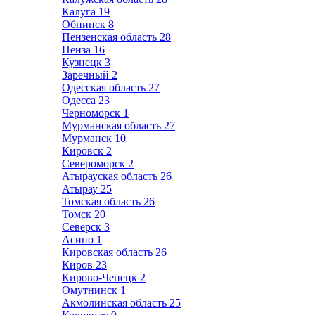
Калуга
19
Обнинск
8
Пензенская область
28
Пенза
16
Кузнецк
3
Заречный
2
Одесская область
27
Одесса
23
Черноморск
1
Мурманская область
27
Мурманск
10
Кировск
2
Североморск
2
Атырауская область
26
Атырау
25
Томская область
26
Томск
20
Северск
3
Асино
1
Кировская область
26
Киров
23
Кирово-Чепецк
2
Омутнинск
1
Акмолинская область
25