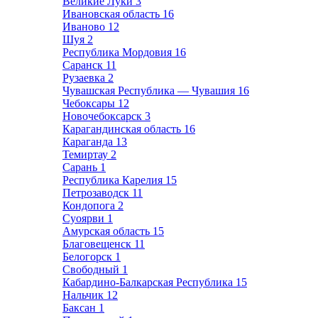
Великие Луки
3
Ивановская область
16
Иваново
12
Шуя
2
Республика Мордовия
16
Саранск
11
Рузаевка
2
Чувашская Республика — Чувашия
16
Чебоксары
12
Новочебоксарск
3
Карагандинская область
16
Караганда
13
Темиртау
2
Сарань
1
Республика Карелия
15
Петрозаводск
11
Кондопога
2
Суоярви
1
Амурская область
15
Благовещенск
11
Белогорск
1
Свободный
1
Кабардино-Балкарская Республика
15
Нальчик
12
Баксан
1