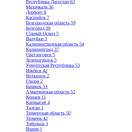
Республика Дагестан
63
Махачкала
36
Дербент
8
Каспийск
7
Белгородская область
59
Белгород
30
Старый Оскол
5
Валуйки
3
Калининградская область
54
Калининград
37
Светлогорск
5
Зеленоградск
5
Удмуртская Республика
53
Ижевск
42
Воткинск
2
Глазов
2
Бишкек
53
Алматинская область
52
Конаев
11
Капшагай
4
Талгар
3
Тюменская область
50
Тюмень
42
Тобольск
3
Ишим
1