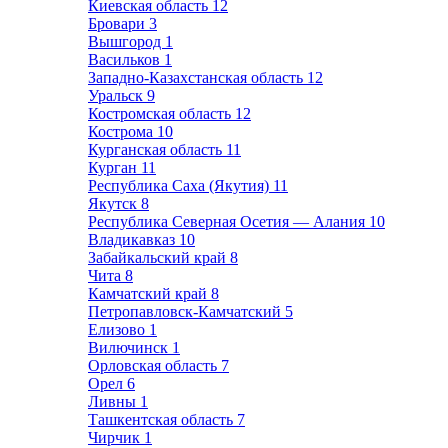
Киевская область
12
Бровари
3
Вышгород
1
Васильков
1
Западно-Казахстанская область
12
Уральск
9
Костромская область
12
Кострома
10
Курганская область
11
Курган
11
Республика Саха (Якутия)
11
Якутск
8
Республика Северная Осетия — Алания
10
Владикавказ
10
Забайкальский край
8
Чита
8
Камчатский край
8
Петропавловск-Камчатский
5
Елизово
1
Вилючинск
1
Орловская область
7
Орел
6
Ливны
1
Ташкентская область
7
Чирчик
1