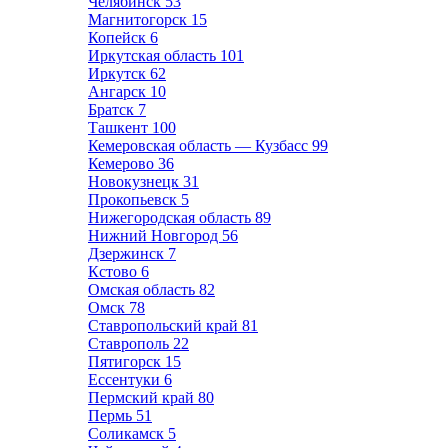
Челябинск
53
Магнитогорск
15
Копейск
6
Иркутская область
101
Иркутск
62
Ангарск
10
Братск
7
Ташкент
100
Кемеровская область — Кузбасс
99
Кемерово
36
Новокузнецк
31
Прокопьевск
5
Нижегородская область
89
Нижний Новгород
56
Дзержинск
7
Кстово
6
Омская область
82
Омск
78
Ставропольский край
81
Ставрополь
22
Пятигорск
15
Ессентуки
6
Пермский край
80
Пермь
51
Соликамск
5