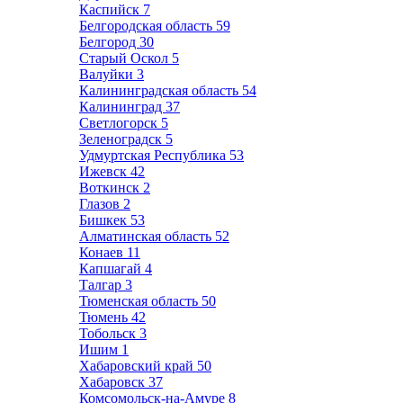
Каспийск
7
Белгородская область
59
Белгород
30
Старый Оскол
5
Валуйки
3
Калининградская область
54
Калининград
37
Светлогорск
5
Зеленоградск
5
Удмуртская Республика
53
Ижевск
42
Воткинск
2
Глазов
2
Бишкек
53
Алматинская область
52
Конаев
11
Капшагай
4
Талгар
3
Тюменская область
50
Тюмень
42
Тобольск
3
Ишим
1
Хабаровский край
50
Хабаровск
37
Комсомольск-на-Амуре
8