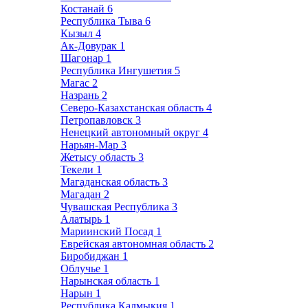
Костанай
6
Республика Тыва
6
Кызыл
4
Ак-Довурак
1
Шагонар
1
Республика Ингушетия
5
Магас
2
Назрань
2
Северо-Казахстанская область
4
Петропавловск
3
Ненецкий автономный округ
4
Нарьян-Мар
3
Жетысу область
3
Текели
1
Магаданская область
3
Магадан
2
Чувашская Республика
3
Алатырь
1
Мариинский Посад
1
Еврейская автономная область
2
Биробиджан
1
Облучье
1
Нарынская область
1
Нарын
1
Республика Калмыкия
1