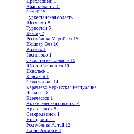
Прохладный
1
Абай область
15
Семей
15
Туркестанская область
15
Шымкент
8
Туркестан
5
Кентау
2
Республика Марий Эл
15
Йошкар-Ола
10
Волжск
1
Звенигово
1
Сахалинская область
15
Южно-Сахалинск
10
Невельск
1
Корсаков
1
Севастополь
14
Карачаево-Черкесская Республика
14
Черкесск
8
Карачаевск
1
Архангельская область
14
Архангельск
8
Северодвинск
4
Новодвинск
1
Республика Алтай
12
Горно-Алтайск
4