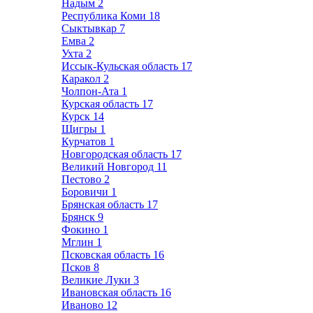
Надым
2
Республика Коми
18
Сыктывкар
7
Емва
2
Ухта
2
Иссык-Кульская область
17
Каракол
2
Чолпон-Ата
1
Курская область
17
Курск
14
Щигры
1
Курчатов
1
Новгородская область
17
Великий Новгород
11
Пестово
2
Боровичи
1
Брянская область
17
Брянск
9
Фокино
1
Мглин
1
Псковская область
16
Псков
8
Великие Луки
3
Ивановская область
16
Иваново
12