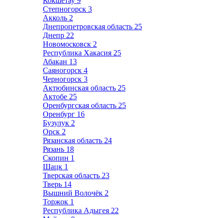
Кокшетау
9
Степногорск
3
Акколь
2
Днепропетровская область
25
Днепр
22
Новомосковск
2
Республика Хакасия
25
Абакан
13
Саяногорск
4
Черногорск
3
Актюбинская область
25
Актобе
25
Оренбургская область
25
Оренбург
16
Бузулук
2
Орск
2
Рязанская область
24
Рязань
18
Скопин
1
Шацк
1
Тверская область
23
Тверь
14
Вышний Волочёк
2
Торжок
1
Республика Адыгея
22