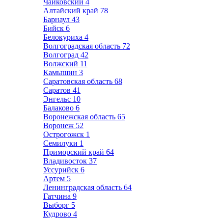
Чайковский
4
Алтайский край
78
Барнаул
43
Бийск
6
Белокуриха
4
Волгоградская область
72
Волгоград
42
Волжский
11
Камышин
3
Саратовская область
68
Саратов
41
Энгельс
10
Балаково
6
Воронежская область
65
Воронеж
52
Острогожск
1
Семилуки
1
Приморский край
64
Владивосток
37
Уссурийск
6
Артем
5
Ленинградская область
64
Гатчина
9
Выборг
5
Кудрово
4