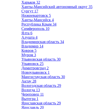
Харьков
32
Ханты-Мансийский автономный округ
35
Сургут
17
Нижневартовск
5
Ханты-Мансийск
4
Республика Крым
34
Симферополь
10
Ялта
6
Алушта
4
Владимирская область
34
Владимир
14
Ковров
5
Муром
3
Ульяновская область
30
Ульяновск
25
Димитровград
2
Новоульяновск
1
Мангистауская область
30
Актау
28
Вологодская область
29
Вологда
13
Череповец
11
Вытегра
1
Ярославская область
29
Ярославль
20