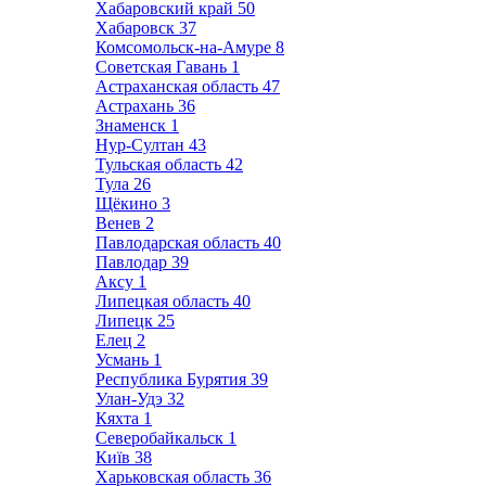
Хабаровский край
50
Хабаровск
37
Комсомольск-на-Амуре
8
Советская Гавань
1
Астраханская область
47
Астрахань
36
Знаменск
1
Нур-Султан
43
Тульская область
42
Тула
26
Щёкино
3
Венев
2
Павлодарская область
40
Павлодар
39
Аксу
1
Липецкая область
40
Липецк
25
Елец
2
Усмань
1
Республика Бурятия
39
Улан-Удэ
32
Кяхта
1
Северобайкальск
1
Київ
38
Харьковская область
36