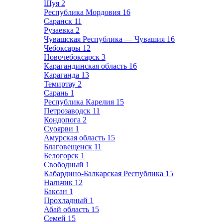
Шуя
2
Республика Мордовия
16
Саранск
11
Рузаевка
2
Чувашская Республика — Чувашия
16
Чебоксары
12
Новочебоксарск
3
Карагандинская область
16
Караганда
13
Темиртау
2
Сарань
1
Республика Карелия
15
Петрозаводск
11
Кондопога
2
Суоярви
1
Амурская область
15
Благовещенск
11
Белогорск
1
Свободный
1
Кабардино-Балкарская Республика
15
Нальчик
12
Баксан
1
Прохладный
1
Абай область
15
Семей
15