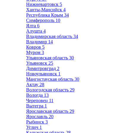
Нижневартовск
5
Ханты-Мансийск
4
Республика Крым
34
Симферополь
10
Ялта
6
Алушта
4
Владимирская область
34
Владимир
14
Ковров
5
Муром
3
Ульяновская область
30
Ульяновск
25
Димитровград
2
Новоульяновск
1
Мангистауская область
30
Актау
28
Вологодская область
29
Вологда
13
Череповец
11
Вытегра
1
Ярославская область
29
Ярославль
20
Рыбинск
3
Углич
1
Калужская область
28