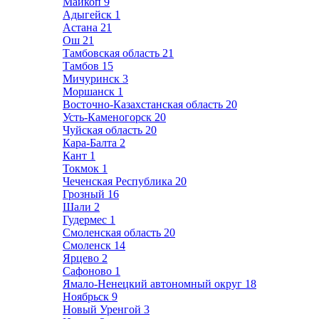
Майкоп
9
Адыгейск
1
Астана
21
Ош
21
Тамбовская область
21
Тамбов
15
Мичуринск
3
Моршанск
1
Восточно-Казахстанская область
20
Усть-Каменогорск
20
Чуйская область
20
Кара-Балта
2
Кант
1
Токмок
1
Чеченская Республика
20
Грозный
16
Шали
2
Гудермес
1
Смоленская область
20
Смоленск
14
Ярцево
2
Сафоново
1
Ямало-Ненецкий автономный округ
18
Ноябрьск
9
Новый Уренгой
3