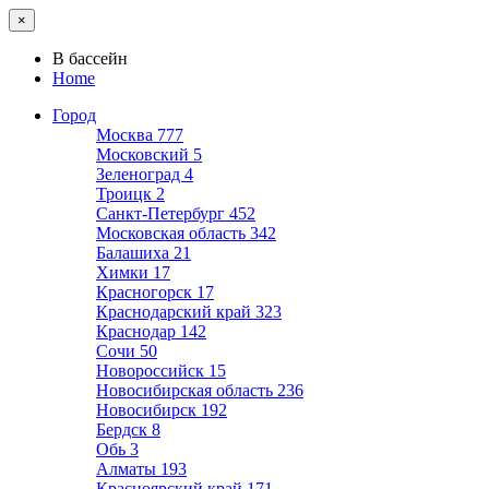
×
В бассейн
Home
Город
Москва
777
Московский
5
Зеленоград
4
Троицк
2
Санкт-Петербург
452
Московская область
342
Балашиха
21
Химки
17
Красногорск
17
Краснодарский край
323
Краснодар
142
Сочи
50
Новороссийск
15
Новосибирская область
236
Новосибирск
192
Бердск
8
Обь
3
Алматы
193
Красноярский край
171