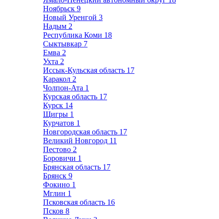
Ноябрьск
9
Новый Уренгой
3
Надым
2
Республика Коми
18
Сыктывкар
7
Емва
2
Ухта
2
Иссык-Кульская область
17
Каракол
2
Чолпон-Ата
1
Курская область
17
Курск
14
Щигры
1
Курчатов
1
Новгородская область
17
Великий Новгород
11
Пестово
2
Боровичи
1
Брянская область
17
Брянск
9
Фокино
1
Мглин
1
Псковская область
16
Псков
8