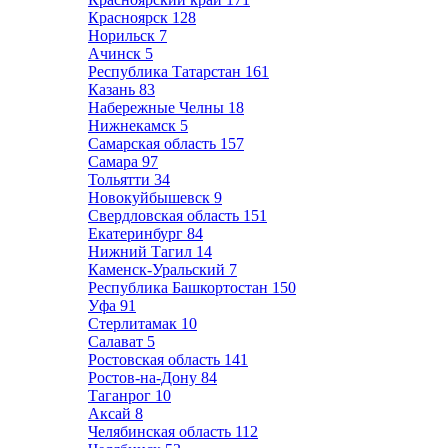
Красноярск
128
Норильск
7
Ачинск
5
Республика Татарстан
161
Казань
83
Набережные Челны
18
Нижнекамск
5
Самарская область
157
Самара
97
Тольятти
34
Новокуйбышевск
9
Свердловская область
151
Екатеринбург
84
Нижний Тагил
14
Каменск-Уральский
7
Республика Башкортостан
150
Уфа
91
Стерлитамак
10
Салават
5
Ростовская область
141
Ростов-на-Дону
84
Таганрог
10
Аксай
8
Челябинская область
112