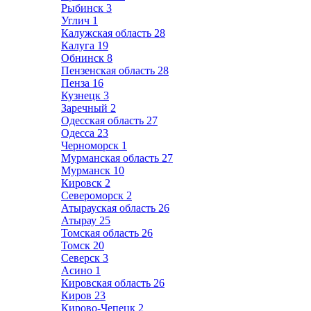
Рыбинск
3
Углич
1
Калужская область
28
Калуга
19
Обнинск
8
Пензенская область
28
Пенза
16
Кузнецк
3
Заречный
2
Одесская область
27
Одесса
23
Черноморск
1
Мурманская область
27
Мурманск
10
Кировск
2
Североморск
2
Атырауская область
26
Атырау
25
Томская область
26
Томск
20
Северск
3
Асино
1
Кировская область
26
Киров
23
Кирово-Чепецк
2