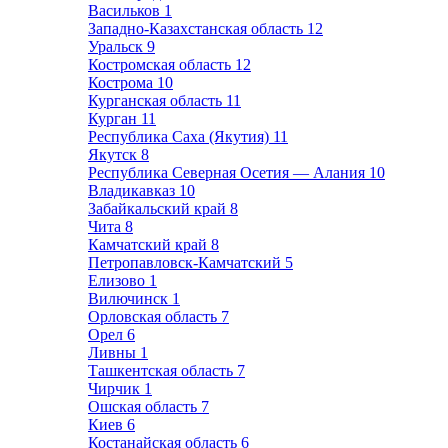
Васильков
1
Западно-Казахстанская область
12
Уральск
9
Костромская область
12
Кострома
10
Курганская область
11
Курган
11
Республика Саха (Якутия)
11
Якутск
8
Республика Северная Осетия — Алания
10
Владикавказ
10
Забайкальский край
8
Чита
8
Камчатский край
8
Петропавловск-Камчатский
5
Елизово
1
Вилючинск
1
Орловская область
7
Орел
6
Ливны
1
Ташкентская область
7
Чирчик
1
Ошская область
7
Киев
6
Костанайская область
6