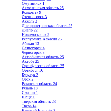
Омутнинск
1
Акмолинская область
25
Кокшетау
9
Степногорск
3
Акколь
2
Днепропетровская область
25
Днепр
22
Новомосковск
2
Республика Хакасия
25
Абакан
13
Саяногорск
4
Черногорск
3
Актюбинская область
25
Актобе
25
Оренбургская область
25
Оренбург
16
Бузулук
2
Орск
2
Рязанская область
24
Рязань
18
Скопин
1
Шацк
1
Тверская область
23
Тверь
14
Вышний Волочёк
2