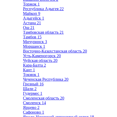
Торжок
1
Республика Адыгея
22
Майкоп
9
Адыгейск
1
Астана
21
Ош
21
Тамбовская область
21
Тамбов
15
Мичуринск
3
Моршанск
1
Восточно-Казахстанская область
20
Усть-Каменогорск
20
Чуйская область
20
Кара-Балта
2
Кант
1
Токмок
1
Чеченская Республика
20
Грозный
16
Шали
2
Гудермес
1
Смоленская область
20
Смоленск
14
Ярцево
2
Сафоново
1
Ямало-Ненецкий автономный округ
18